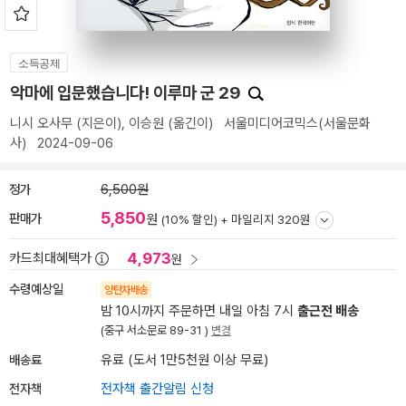
소득공제
악마에 입문했습니다! 이루마 군 29
니시 오사무
(지은이),
이승원
(옮긴이)
서울미디어코믹스(서울문화
사)
2024-09-06
정가
6,500원
5,850
판매가
원
(10% 할인) +
마일리지 320원
4,973
카드최대혜택가
원
수령예상일
양탄자배송
밤 10시까지 주문하면 내일 아침 7시
출근전 배송
(중구 서소문로 89-31 )
변경
배송료
유료 (도서 1만5천원 이상 무료)
전자책
전자책 출간알림 신청