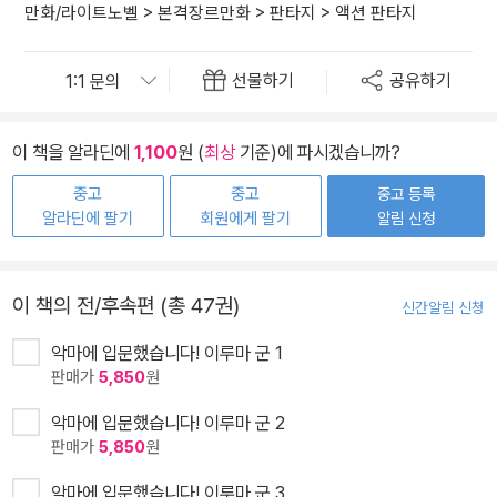
만화/라이트노벨
>
본격장르만화
>
판타지
>
액션 판타지
선물하기
공유하기
이 책을 알라딘에
1,100
원 (
최상
기준)에 파시겠습니까?
중고
중고
중고 등록
알라딘에 팔기
회원에게 팔기
알림 신청
이 책의 전/후속편 (총 47권)
신간알림 신청
악마에 입문했습니다! 이루마 군 1
판매가
5,850
원
악마에 입문했습니다! 이루마 군 2
판매가
5,850
원
악마에 입문했습니다! 이루마 군 3