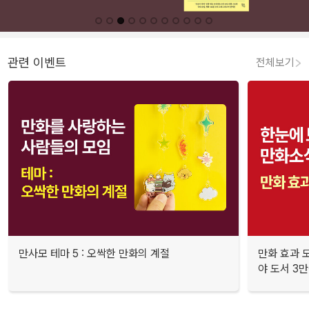
관련 이벤트
전체보기
만사모 테마 5 : 오싹한 만화의 계절
만화 효과 모
야 도서 3만