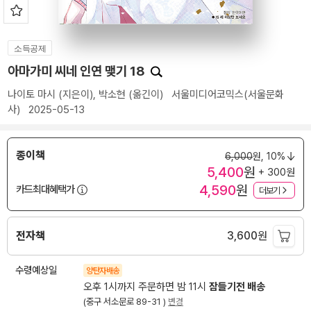
소득공제
아마가미 씨네 인연 맺기 18
나이토 마시
(지은이),
박소현
(옮긴이)
서울미디어코믹스(서울문화
사)
2025-05-13
종이책
6,000
원,
10%
5,400
원
+ 300원
4,590
원
카드최대혜택가
더보기
전자책
3,600
원
수령예상일
양탄자배송
오후 1시까지 주문하면 밤 11시
잠들기전 배송
(중구 서소문로 89-31 )
변경