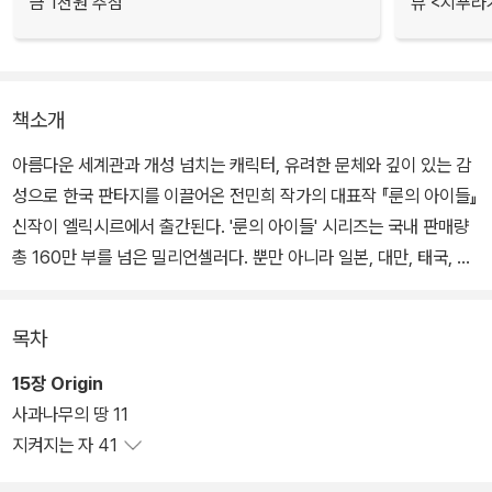
금 1천원 추첨
뷰 <지푸라
책소개
아름다운 세계관과 개성 넘치는 캐릭터, 유려한 문체와 깊이 있는 감
성으로 한국 판타지를 이끌어온 전민희 작가의 대표작 『룬의 아이들』
신작이 엘릭시르에서 출간된다. '룬의 아이들' 시리즈는 국내 판매량
총 160만 부를 넘은 밀리언셀러다. 뿐만 아니라 일본, 대만, 태국, 중
국에 수출되어 국내외 판매량을 합치면 300만 부를 훌쩍 넘어 아시
아 전역에서 가장 사랑받는 판타지라는 평가를 받고 있다.
목차
『룬의 아이들 - 블러디드』는 『룬의 아이들 - 윈터러』에 이은 2부 『룬
15장 Origin
의 아이들 - 데모닉』이 완결된 지 11년 만의 신작이다. 1부 ‘룬의 아이
사과나무의 땅 11
들’ 시리즈 3부에 해당하는 이번 작품은 실종된 오빠에 얽힌 비밀과
지켜지는 자 41
맞서 분투하는 공녀를 중심으로 ‘블러디드’라는 힘에 관한 이야기를