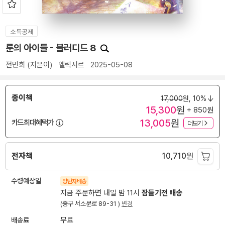
소득공제
룬의 아이들 - 블러디드 8
전민희
(지은이)
엘릭시르
2025-05-08
종이책
17,000
원,
10%
15,300
원
+ 850원
13,005
원
카드최대혜택가
더보기
전자책
10,710
원
수령예상일
양탄자배송
지금 주문하면 내일 밤 11시
잠들기전 배송
(중구 서소문로 89-31 )
변경
배송료
무료