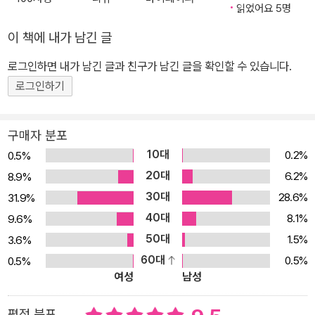
가 지닌 ‘블러디드’라는 힘, 바로 그 힘의 근원이 된 것으로 추정되는
읽었어요 5명
샤를로트의 어머니의 정체, 그리고 ‘에투알’의 사명에 대한 더욱 깊고
이 책에 내가 남긴 글
거대한 비밀이 밝혀진다. 한편, 켈티카의 추억 어린 거리로 돌아온 막
로그인하면 내가 남긴 글과 친구가 남긴 글을 확인할 수 있습니다.
시민 또한 나름대로의 방법으로 진상에 다가가고 있었다. 그 과정에
서 막시민은 그동안 외면해왔던 자신의 진심을 마주함과 동시에, 까
로그인하기
맣게 모르고 있던 반짝이는 가능성을 발견한다. 마침내 결전의 장소
로 향하는 샤를로트와 막시민, 두 사람은 아이언페이스와의 오래된
구매자 분포
약속과 세상의 종말을 눈앞에 두고 과연 어떠한 선택을 하게 될까?원
10대
0.2%
0.5%
래 ‘룬의 아이들’ 시리즈는 1, 2부가 절판된 이후 온라인과 전자책을
20대
6.2%
8.9%
통해서만 독자들에게 제공될 예정이었으나 독자들의 지속적인 요구
30대
28.6%
31.9%
와 바람에 힘입어 종이책으로 다시 선보이게 되었다. 엘릭시르는 『블
40대
8.1%
9.6%
러디드』 1권 출간을 시작으로, 오랜 기간 절판 상태였던 『윈터러』 완
50대
1.5%
3.6%
전판(전7권)과 『데모닉』 완전판(전9권)을 작가의 세심한 가필 수정
60대
0.5%
0.5%
과 내용 보완을 통해 개정한 원고와 새로운 디자인으로 완간하였다.
여성
남성
평점 분포