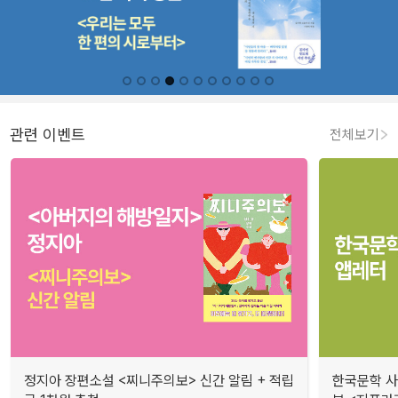
관련 이벤트
전체보기
정지아 장편소설 <찌니주의보> 신간 알림 + 적립
한국문학 사랑