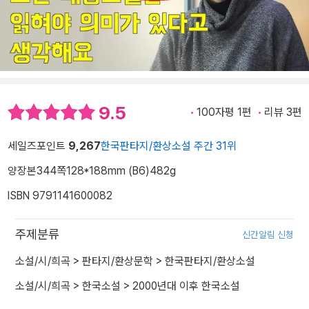
9.5
100자평 1편
리뷰 3편
세일즈포인트
9,267
한국판타지/환상소설 주간 31위
양장본
344쪽
128*188mm (B6)
482g
ISBN 9791141600082
주제분류
신간알림 신청
소설/시/희곡
>
판타지/환상문학
>
한국판타지/환상소설
소설/시/희곡
>
한국소설
>
2000년대 이후 한국소설