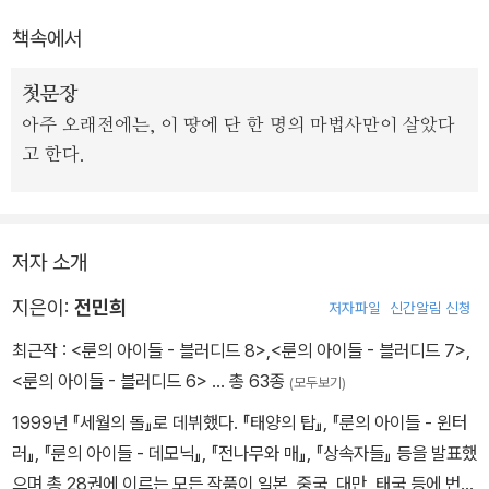
다루고 있다.
책속에서
『윈터러』와 『데모닉』의 세계관을 이어받은 3부 『블러디드』는 속도감
첫문장
있는 전개와 새로운 캐릭터의 등장으로 첫 권부터 독자들의 호기심을
아주 오래전에는, 이 땅에 단 한 명의 마법사만이 살았다
불러일으켜왔다. 소설의 클라이막스를 향해 달려가고 있는 이번 8권
고 한다.
에서는 전권에 이어 샤를로트가 지닌 ‘블러디드’라는 힘, 바로 그 힘의
근원이 된 것으로 추정되는 샤를로트의 어머니의 정체, 그리고 ‘에투
알’의 사명에 대한 더욱 깊고 거대한 비밀이 밝혀진다.
저자 소개
한편, 켈티카의 추억 어린 거리로 돌아온 막시민 또한 나름대로의 방
지은이:
전민희
저자파일
신간알림 신청
법으로 진상에 다가가고 있었다. 그 과정에서 막시민은 그동안 외면
해왔던 자신의 진심을 마주함과 동시에, 까맣게 모르고 있던 반짝이
최근작 :
<룬의 아이들 - 블러디드 8>
,
<룬의 아이들 - 블러디드 7>
,
는 가능성을 발견한다. 마침내 결전의 장소로 향하는 샤를로트와 막
<룬의 아이들 - 블러디드 6>
… 총 63종
(모두보기)
시민, 두 사람은 아이언페이스와의 오래된 약속과 세상의 종말을 눈
1999년 『세월의 돌』로 데뷔했다. 『태양의 탑』, 『룬의 아이들 - 윈터
앞에 두고 과연 어떠한 선택을 하게 될까?
러』, 『룬의 아이들 - 데모닉』, 『전나무와 매』, 『상속자들』 등을 발표했
으며 총 28권에 이르는 모든 작품이 일본, 중국, 대만, 태국 등에 번역