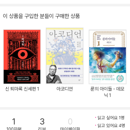
리 빌라 친구들이 작고 시시한 말썽과 함께 막시민을 기다리고 있는
데…….아름다운 세계관과 개성 넘치는 캐릭터, 유려한 문체와 깊이
이 상품을 구입한 분들이 구매한 상품
있는 감성으로 한국 판타지를 이끌어온 전민희 작가의 대표작 『룬의
아이들』 신작이 엘릭시르에서 출간된다. ‘룬의 아이들’ 시리즈는 국내
판매량 총 160만 부를 넘은 밀리언셀러다. 뿐만 아니라 일본, 대만,
태국, 중국에 수출되어 국내외 판매량을 합치면 300만 부를 훌쩍 넘
어 아시아 전역에서 가장 사랑받는 판타지라는 평가를 받고 있다. 최
근에는 러시아에서도 번역 출간되기 시작하며 세계적으로도 작품성
을 인정받는 중이다.『룬의 아이들 – 블러디드』는 『룬의 아이들 – 윈
터러』에 이은 2부『룬의 아이들 – 데모닉』이 완결된 지 11년 만의 신
작이다. 1부 ‘룬의 아이들’ 시리즈 3부에 해당하는 이번 작품은 실종
신 퇴마록 신세편 1
아코디언
룬의 아이들 - 데모
된 오빠에 얽힌 비밀과 맞서 분투하는 공녀를 중심으로 ‘블러디드’라
닉 1
는 힘에 관한 이야기를 다루고 있다. 『윈터러』와 『데모닉』의 세계관
을 이어받은 3부 『블러디드』는 속도감 있는 전개와 새로운 캐릭터의
등장으로 첫 권부터 독자들의 호기심을 불러일으켜왔다. 소설의 클라
읽고 싶어요 1명
1
3
0
이막스를 향해 달려가고 있는 이번 8권에서는 전권에 이어 샤를로트
읽고 있어요 4명
100자평
리뷰
마이페이퍼