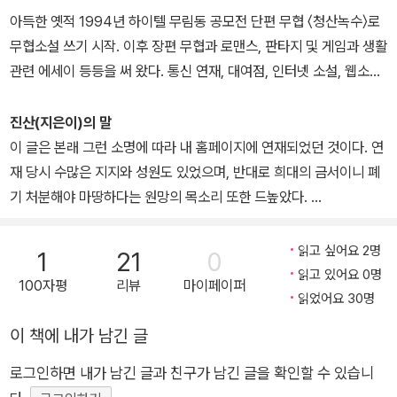
아득한 옛적 1994년 하이텔 무림동 공모전 단편 무협 〈청산녹수〉로
무협소설 쓰기 시작. 이후 장편 무협과 로맨스, 판타지 및 게임과 생활
관련 에세이 등등을 써 왔다. 통신 연재, 대여점, 인터넷 소설, 웹소설
등의 시대를 여러 장르의 전업 작가로 쭉 살아온 것이 유일한 자랑거
리. 다양한 장르를 써 왔기 때문에 정체가 모호할 수도 있으나 장르를
진산(지은이)의 말
벗어난 글을 쓰는 것이 목적은 아니며 장르 규범이라는 틀 안에서 새
이 글은 본래 그런 소명에 따라 내 홈페이지에 연재되었던 것이다. 연
로운 이야기의 가능성을 찾는 걸 좋아한다. 이번 앤솔로지 역시 그런
재 당시 수많은 지지와 성원도 있었으며, 반대로 희대의 금서이니 폐
마음으로 참여한 작업.
기 처분해야 마땅하다는 원망의 목소리 또한 드높았다.
이참에 글을 좀더 다듬고 살을 붙여 책으로 펴내게 되었는데, 이 책으
읽고 싶어요 2명
1
21
0
로 인하여 무수한 삼돌이들이 한숨지을 것을 생각하니 자못 애처로우
읽고 있어요 0명
100자평
리뷰
마이페이퍼
나, 삼천리 방방곡곡에 이른 아침마다 장작 패는 소리가 울려 퍼지는
읽었어요 30명
아름다운 미래를 떠올리며 작은 연민을 삼키고 비전(秘典)을 공개하
이 책에 내가 남긴 글
는 바이다.
로그인하면 내가 남긴 글과 친구가 남긴 글을 확인할 수 있습니