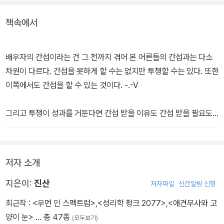
의 지배자)이 되기 위해서다. 왠지 무시무시해 보이는가? 그렇지 않
책속에서
다. 시종일관 웃음이 끊이질 않는다. 저자의 글솜씨도 뛰어나지만, 중
요한 건 저자가 여자들 누구나 마음 속에 갖고만 있지 표출하지 않았
던 것들을 너무도 당연하다는 듯이 능청스럽게 드러내 놓기 때문이
배우자의 간섭이라는 건 그 전까지 겪어 본 어른들의 간섭과는 다소
다. * 남성의 입장에서 본다면 재미있지 만은 않을 것 같은데, 의외로
차원이 다르다. 간섭을 못하게 할 수는 없지만 투쟁할 수는 있다. 또한
진산마님에게는 남성 팬이 많다고 한다. 또한 삼돌이 남편 좌백도 이
이쪽에서도 간섭을 할 수 있는 것이다. -.-V
런 관계에 만족하고 산다고 한다. 저자는 진정한 마님이라면, 삼돌이
가 고통받는 것이 아니라, 행복해 해야 한다고 말한다. :> * 저자는 동
그리고 투쟁이 성과를 거둔다면 간섭 받을 이유도 간섭 받을 필요도
료 무협작가 좌백과 결혼한 무협작가 진산이다. 이 글들은 저자의 홈
없는 궁극의 경지에 이를 수 있다! 바로 그것이 마님과 삼돌이의 경지
페이지에 연재했던 것을 모아 새로 다듬은 것이다.
- 류세리 (200
인 것이다.
2-06-27)
저자 소개
지은이:
진산
저자파일
신간알림 신청
최근작 :
<우먼 인 스펙트럼>
,
<성리학 펑크 2077>
,
<애견무사와 고
양이 눈>
… 총 47종
(모두보기)