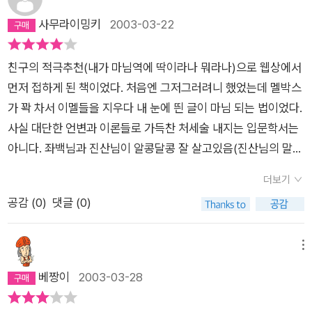
다.)
읽고 난 후 나는 이 가정의 주체자라는 느낌을 갖게 된 것이 가장
사무라이밍키
2003-03-22
큰 수확이었다. 남편의 몸종도, 육아전문가도, 식모도 아닌 가정
의 주인, 마님이라는 품위와 자존감을 배웠고, 지금은 마님이 아
친구의 적극추천(내가 마님역에 딱이라나 뭐라나)으로 웹상에서
니지만 마님이 되어야 한다, 마님이 되리라는 목표를 가지게 되었
먼저 접하게 된 책이었다. 처음엔 그저그러려니 했었는데 멜박스
다. 가장 마음에 드는 점은 먼저 자기 자신을 돌아보라는 말이었
가 꽉 차서 이멜들을 지우다 내 눈에 띈 글이 마님 되는 법이었다.
다. 옳게 생각하고 옳게 행동하여 마님으로서의 권위를 스스로 만
사실 대단한 언변과 이론들로 가득찬 처세술 내지는 입문학서는
들어야 한다는 작가의 생각이 오늘의 나를 돌아보게 만들었다.
아니다. 좌백님과 진산님이 알콩달콩 잘 살고있음(진산님의 말에
의하면 현재까지는;;) 의 내용이다.쉽게쉽게 너무나도 잘 읽히는
더보기
책이어서 짧은 시간에 여러번 탐독;;하게되었는데 내가 이 책을
공감 (
0
)
댓글 (0)
읽으며 느낀건 ㅋㅋ 아무것도 없다. 반드시 나는 마님이 되어야
지! 는 절대 아니고 이렇게 살고싶다! 도 아니었다. 단지 내 주변
에 있는 김모씨가 생각나 계속 픽픽 웃어댔을뿐이다. 재미있는 책
메뉴
이다. 그렇다고 킬링타임용으로 치부해버리기엔 아까운 책이다.
베짱이
2003-03-28
진산.. 그녀가 사는 법 을 공개받았을 뿐일지도 모른다. 그렇지만
재미있다. ㅋㅋㅋㅋ책 내용 중간중간에 카툰형식의 그림은 조금