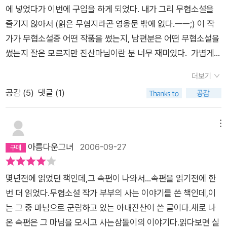
에 넣었다가 이번에 구입을 하게 되었다. 내가 그리 무협소설을
즐기지 않아서 (읽은 무협지라곤 영웅문 밖에 없다.ㅡㅡ;) 이 작
가가 무협소설중 어떤 작품을 썼는지, 남편분은 어떤 무협소설을
썼는지 잘은 모르지만 진산마님이란 분 너무 재미있다. 가볍게
정말 쇼파에서 읽기 시작했는데, 무슨 만화책을 보는 것처럼 중
더보기
간중간에 혼자 실실대고 킥킥대고 한참 배를 부여잡으며 읽고 말
공감 (
5
)
댓글 (1)
았다. 어찌나, 글을 재미있게 통쾌하게 쓰시는지 이분이 쓴 무협
소설도 한번 도전해 볼만 하다고 느껴질 정도였다. 책 내용은 제
목 그대로, 결혼을 하면서 마님처럼 사는 방법을 제시해 주고 있
메뉴
다. 처음의 남자를 고를때부터 시작해서 결혼해서 남편(여기서는
아름다운그녀
2006-09-27
삼돌이)을 어떻게 하면 잘 길들일 수 있는지, 여러 예를 들어가면
서 설명을 하는데, 어찌보면 현명하게 결혼생활 대처하기가 아닐
몇년전에 읽었던 책인데,그 속편이 나와서...속편을 읽기전에 한
까 싶기도 하다. 항상 짜증섞인 목소리로 옆에서 불만을 토로하기
번 더 읽었다.무협소설 작가 부부의 사는 이야기를 쓴 책인데,이
보다는 냉정한 목소리로, 차갑게 한번에 화를 내라는 지침 부터
는 그 중 마님으로 군림하고 있는 아내진산이 쓴 글이다.새로 나
시작해서, 옳은 생각, 바른 생각을 가지고 자신의 의견을 주장하
온 속편은 그 마님을 모시고 사는삼돌이의 이야기다.읽다보면 실