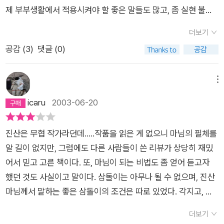
라는 이야기까지.. 어찌보면 참 쉬운것 같은데, 막상 실천을 할라
제 부부생활에서 적용시켜야 할 좋은 말들도 많고, 좀 실현 불가
치면 그게 쉽지많은 않다. ( 아직, 결혼은 안해 보았지만, 결코 남
능한 얘기들도 많지만....암튼 잼있고 유익하다.뜨거운 가슴으로
자친구에게도 이렇게 하기란 쉽지가 않다.) 30년 가량을 다르게
더보기
불타는 사랑으로 배우자를 대하면서, 바라고 요구하는 것보다....
살던 사람이 하루아침에 잘 맞춰서 알콩달콩 살기는 어렵고, 책만
공감 (
3
)
댓글 (0)
약간은 한발짝 물러서서약간은 덜 사랑하는 마음으로약간은 냉
큼 매일이 유쾌하진 않겠지만, 그 근본적인것을 지키려고 한다면,
정하게...그렇게 하는 부부생활이훨씬 더 평화롭고 유익함을 알려
책처럼 시원하게 살수 있지 않을까 하는 생각이 든다. 책속에는
주는 소설...아니 에세이이다.결혼생활이란 자고로....정때문에 산
메뉴
시댁, 친정부모님과의 관계에 대해서도 짧게 나마 설명하고 있다.
다는 말은 꼬부랑 할머니가 되어서나 하는 말이니...나는 결코 사
icaru
2003-06-20
어찌보면 이렇게 살기가 쉬운가? 하는 생각도 들지만, 나름대로
랑으로 살리라~~하고 다짐했었는데....그것이 얼마나 힘들고 나
맞장구 쳐주고픈 내용도 많다. 뭔가 통쾌하고 재미있는 글을 읽고
스스로를 두번 죽이는 일인가에 대해.....지난 2년동안 뼈저리게
싶다면, 그러나 웃고 넘어가는 책 보다는 뭔가를 남기고 싶다면
진산은 무협 작가라던데.....작품을 읽은 게 없으니 마님의 필체를
느꼈다.죽도록 사랑하지 않아도 그냥 만나 잘사는 부부,미친듯이
한번쯤 읽어보는것도 좋은 책일 듯 싶다.
알 길이 없지만, 그럼에도 다른 사람들이 쓴 리뷰가 상당히 재밌
사랑하다가도 결혼하고 삐걱거리는 부부...들이 왜 있는지 심히
어서 믿고 고른 책이다. 또, 마님이 되는 비법도 좀 얻어 듣고자
이해도 된다.결혼은....인간의 참을성에 도전하는,인간이 만든 제
했던 것도 사실이고 말이다. 삼돌이는 아무나 될 수 없으며, 진산
도중에 최악의 산물임을....
마님께서 말하는 좋은 삼돌이의 조건은 따로 있었다. 각지고, 거
짓말 안하고, 자존심이 있어야 한다는 것. 진산이 주로 말하는 것
더보기
은 이런 삼돌이의 조건을 갖춘 자와 결혼이라는 종신 계약을 통해