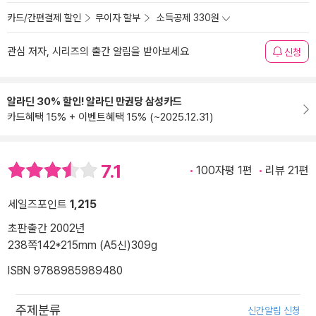
카드/간편결제 할인
무이자 할부
소득공제 330원
관심 저자, 시리즈의 출간 알림을 받아보세요
신청
알라딘 30% 할인! 알라딘 만권당 삼성카드
카드혜택 15% + 이벤트혜택 15% (~2025.12.31)
7.1
100자평 1편
리뷰 21편
세일즈포인트
1,215
초판출간 2002년
238쪽
142*215mm (A5신)
309g
ISBN 9788985989480
주제분류
신간알림 신청