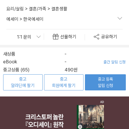
요리/살림
>
결혼/가족
>
결혼생활
에세이
>
한국에세이
선물하기
공유하기
새상품
-
eBook
-
출간 알림 신청
중고상품 (65)
490원
중고
중고
중고 등록
알라딘에 팔기
회원에게 팔기
알림 신청