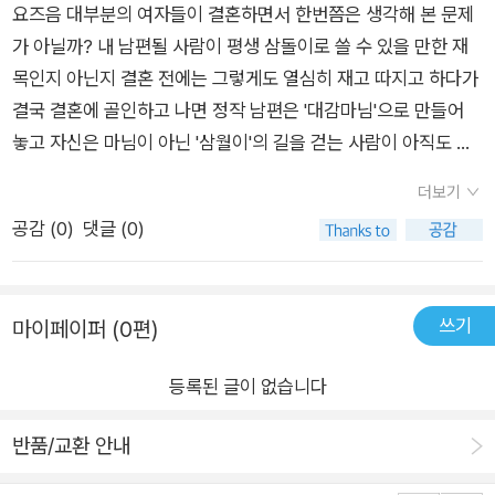
요즈음 대부분의 여자들이 결혼하면서 한번쯤은 생각해 본 문제
별루였다. 차라리 코코와 삼촌을 비롯한 애기삼돌이의 영원한 우
가 아닐까? 내 남편될 사람이 평생 삼돌이로 쓸 수 있을 만한 재
상 하삐와 함미 사진이 한컷이라도 나왔다면 좀 더 흥미로왔을지
목인지 아닌지 결혼 전에는 그렇게도 열심히 재고 따지고 하다가
도 모르겠다. 이렇게 얘기하면서도 약간(진짜 약간이다)은 그녀
결국 결혼에 골인하고 나면 정작 남편은 '대감마님'으로 만들어
와 비슷한 생활패턴을 가진 내가 두렵다. ㅋㅋ 그리고 더 위험한
놓고 자신은 마님이 아닌 '삼월이'의 길을 걷는 사람이 아직도 얼
발상이지만 좌백님이 탐이 난다. ㅋㅋㅋ 두부로 유괴나 하러 가볼
마나 많은지.이 책에서 저자는 똑같이 무협소설을 쓰는 작가로서
까나 하하하;; 나는 마녀 되는 법이나 써볼까 한다 -_-;
더보기
남편에게 마님 대접을 받고 사는 방법을 소개하고 있다. 하지만,
공감 (
0
)
댓글 (0)
이 방법을 실천하려면 작가도 이 책에서 누누히 강조하지만 무한
한 인내심과 비상하게 돌아가는 머리와 꾸준한 노력이 필요하다.
그렇지 않다면 제풀에 지치거나 제꾀에 넘어가서 마님이 아닌 '삼
쓰기
마이페이퍼 (0편)
월이'의 생활로 들어서기 시작하니까.생활 속에서 실제 사용할 수
있는 비법(?)들을 많이 전수하고 있으므로 이제 '삼월이'에서 '마
등록된 글이 없습니다
님'으로 거듭나고 싶은 마음이 있는 사람들은 한번 참고해 봐도
좋을 성 싶다.
반품/교환 안내