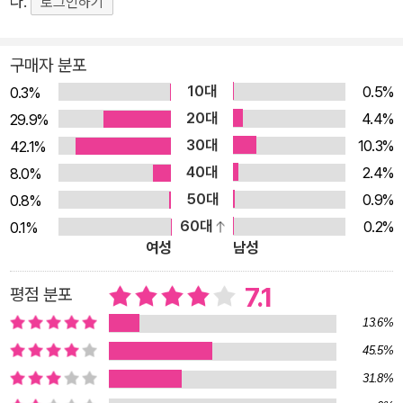
다.
로그인하기
옛사람들은 책 속에 미녀가 있고 보물이 있고 길이 있다고 했는데, 이
책은 마도-마님이 되는 길이 있다. 한마음 한뜻으로 마님이 되고자 하
구매자 분포
는 자만이 이 책을 펴들라.
10대
0.5%
0.3%
20대
4.4%
29.9%
30대
10.3%
42.1%
40대
2.4%
8.0%
50대
0.9%
0.8%
60대
0.2%
0.1%
여성
남성
7.1
평점 분포
13.6%
45.5%
31.8%