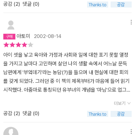
공감 (
2
)
댓글 (0)
어떻게 서로를 마주하며 살 것인가에 대한 이야기였다. 삼돌이 입
장이야 어떨지 모르겠으나 필자인 마님의 관점에서 읽어서 그런
지, 둘의 관계에서, 마님 쪽이 조금 더 지혜로워 보인다. 삼돌이가
메뉴
결혼의 이상을 잊지 않게끔 시종일관 구슬리고 인내하는 모습을
아토미
2002-08-14
보면 말이다. 뭐, '마님과 삼돌이'라고 해서 한쪽을 휘두르고, 이
책에서 말하는 부부 관계가 한쪽은 복종만 하는 그런 관계는 결코
아이 셋을 낳고 육아와 가정과 사회와 일에 대한 포기 못할 열정
아니다. 진산은 어린 자식과 성질 좀 있는 남편을 둔, 그리고 부부
을 가지고 날마다 고민하며 살던 나의 생활 속에서 어느날 문득
작가로 살고 있는 사람으로, 생활 속에서 일어나는 이야기(마님
남편에게 '부엌데기'라는 농담(?)을 들으며 내 현실에 대한 회의
이 애를 낳을 때 이야기, 그리고 여러 치과를 전전했던 이야기가
를 갖게 되었다. 그러던 중 이 책의 제목부터가 마음에 들어 읽기
특히 재밌었다.)들을 입담이 좋게 풀 줄 아는 재미있는 작가인 것
시작했다. 아줌마로 통칭되던 유부녀의 개념을 '마님'으로 업그레
같다. 이 책을 읽으면서 진산 마님이 내가 아는 친구이거나, 선배
이드 시켜놓은 점이 무척 마음에 들었다. 또한 무협소설을 써온
이거나 였다면 참 경제적이었겠단 생각이 든다. 왜냐면 이런 이야
더보기
작가의 문체가 만화를 보는 듯 명료하고 직접적이어서 읽기가 한
기들은 지면을 빌어 듣는 거 보담, 직접 듣는 게 훨씬 생생하고 재
공감 (
2
)
댓글 (0)
결 재미있었다. 자기자신에 대한 미화 없이 솔직하게, 그러나 남
미있으니까 말이다. 또, 굳이 팔천원이라는 거금을 들이며 읽지는
편에 대한 존중과 모든 여성에 대한 존중심이 기본적을 깔려있는
않았을 텐데 말이다.......(즉, 본전이 생각나게 하는 책이기도 했
듯해서 삶에 대한 진지함을 느낄 수 있었다. 무엇보다도 이 책을
메뉴