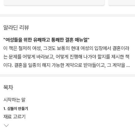
알라딘 리뷰
"여성들을 위한 유쾌하고 통쾌한 결혼 매뉴얼"
이 책은 철저히 여성, 그것도 보통의 현대 여성의 입장에서 결혼이라
는 문제를 어떻게 바라보고, 어떻게 진행해 나가야 할지를 제시한 책
이다. 결혼을 일종의 해지 가능한 계약으로 받아들이고, 그 계약을 어
떻게 남자들이 잘 이행하게 할 수 있는지, 저자 자신의 경험을 에피소
드 형태로 제공한다. 저자는 '결혼은 환상이 아니며, 가정은 정글이
목차
다'라고 노골적으로 주장한다. '마도' 즉 마님의 도를 세우기 위해서는
뻔뻔해야 하고, 강해야 하고, 지저분한 것을 참을 줄 알아야 하고, 채
시작하는 말
찍과 당근을 번갈아 쓸 줄 알아야 하며, 거기다 통까지 커야 하고, 사
1. 삼돌이 만들기
람 사이의 거리를 유지할 줄도 알아야 한다고 말한다. 도대체 왜? 삼
재료 고르기
월이(남편을 대감마님으로 모시고 정성스레 떠받들지만, 제대로 대접
을 받지 못하는 유부녀)가 아닌 마님(다스리는 법을 아는 현명한 가정