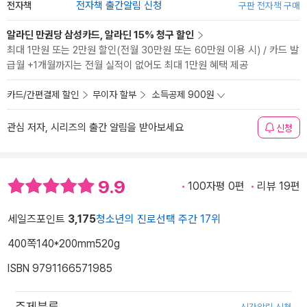
전자책
전자책 출간알림 신청
구판 전자책 구매
알라딘 만권당 삼성카드, 알라딘 15% 청구 할인
최대 1만원 또는 2만원 할인(전월 30만원 또는 60만원 이용 시) / 카드 발
급월 +1개월까지는 전월 실적이 없어도 최대 1만원 혜택 제공
카드/간편결제 할인
무이자 할부
소득공제 900원
관심 저자, 시리즈의 출간 알림을 받아보세요
신청
9.9
100자평 0편
리뷰 19편
세일즈포인트
3,175
청소년의 진로선택 주간 17위
400쪽
140*200mm
520g
ISBN 9791166571985
주제분류