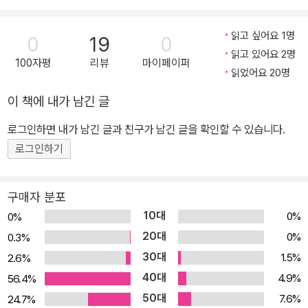
내신이 목표보다 다소 낮더라도, 생기부 세특에서 나만의 성장 스토
리와 학업 역량을 충분히 보여준다면 대학 라인을 한 단계 높일 수 있
읽고 싶어요 1명
0
19
0
다는 것이 입시 전문가들의 공통된 의견이다. 특히 2028 대입부터는
읽고 있어요 2명
100자평
리뷰
마이페이퍼
내신과 수능의 변별력이 한층 약화되므로, 그 빈틈을 채워줄 생기부
읽었어요 20명
의 영향력은 한층 커지게 되었다. 연달아 급변하는 입시 제도 속에서
이 책에 내가 남긴 글
도 분명한 한 가지는, 생기부는 여전히 대입에서 매우 중요한 상수가
로그인하면 내가 남긴 글과 친구가 남긴 글을 확인할 수 있습니다.
될 것이라는 사실이다. 『생기부 필독서 100』은 인문사회, 과학, 수학
계열별로 총 100권을 선정, 책의 핵심 내용을 소개하고 그 책으로 후
로그인하기
속 활동하는 방법과 생기부 사례를 담은 책이다. 저자는 과학고, 자공
고, 일반고 학생들을 성공적인 입시로 이끌었던 12~15년 차 현직 고
구매자 분포
등학교 교사들이다. 현재의 대입전형은 이전의 자기소개서, 자율동아
10대
0%
0%
리, 수상 경력 등이 대입 자료에서 모두 빠지면서 생기부가 곧 자기소
20대
0%
0.3%
개서이자 교사 추천서의 역할을 하게 되었다. 그중에서도 각 과목 교
30대
1.5%
2.6%
사가 수업과 수행평가 등에서 관찰한 내용을 기록하는 ‘세특(세부능
40대
4.9%
56.4%
력 특기사항)’은 생기부의 핵심축으로 꼽힌다. 이 책의 저자들은 생기
50대
7.6%
24.7%
부의 세특에서 학생의 역량과 노력을 가장 효과적으로 드러낼 수 있