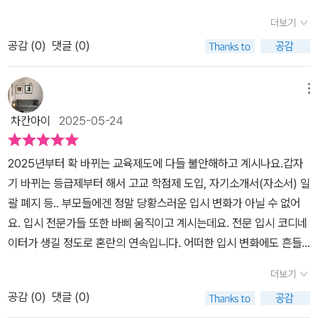
직이신 분들이 생기부를 어떻게 작성해야 하는지 또 생기부 작성하는
부 필독서100은 인문사회계열, 과학계열, 수학계열로 나눠 볼 수 있
더보기
데 도움이 되는 필독서를 고민하여 100권을 추려 리스트를 만들어주
는데요.생기부라고 하니 아이가 무작정 책을 선택해서 읽기 쉬운데
공감 (
0
)
댓글 (0)
신게 아닌가. 이건 어쩌면 시험족보이지 않나 싶다.책은 총 5PRT 로
요.아이의 진로 관련된 도서로 나에게 맞는 책을 찾기란 정말 쉽지 않
이루어져 있으며, 1~2PART는 바뀐 2028입시에 대해서 설명을 해
은데요.대학에서 원하는 것이 무엇인지 살펴보고, 어떤 책을 선택해
주고, 3PART 인문사회계열 책읽기, 4PART 과학계열책 읽기, 5PA
메뉴
서 읽어야 하는지도 알아볼 수 있었어요.도서 소개를 읽고나면 관련
RT 수학계열책읽기로 구분되어 있다. 이렇게 분야별로 인문사회, 과
학과, 후속활동, 같이 읽으면 좋은 책들이 소개되어 있는데요.후속 활
차칸아이
2025-05-24
학계열, 수학계열로 구분해 놓아 학생이 진학을 원하는 학과와 관련
동은 그냥 지나치지 말고 꼭 활동해보는게 좋아요.책을 다 읽어보면
한 도서읽기를 통한 학생들의 생기부 작성에 도움이 되는 내용들로
좋겠지만 시간도 부족하고 많으 독서를 하기에는 아이들에게는 힘들
2025년부터 확 바뀌는 교육제도에 다들 불안해하고 계시나요.갑자
실용적이게 구성되어 있다.특히 1.2 PART부분은 학부모들도 꼼꼼히
수 있는데요.현직 고등학교 선생님들이 직접 골라주신 도서를 통해서
기 바뀌는 등급제부터 해서 고교 학점제 도입, 자기소개서(자소서) 일
읽어보면 입시상담을 받거나 할 때에도 기초지식이 되니 상당히 도움
책의 내용뿐 아니라 여러 활동까지 할 수 있어 정말 도움이 많이 되었
괄 폐지 등.. 부모들에겐 정말 당황스러운 입시 변화가 아닐 수 없어
이 된다. 특히 2028이후 입시에 자녀가 해당된다면 필수적으로 집중
어요. 생기부 어떻게 해야할지 걱정이 앞선다면 생기부 필독서 100
요. 입시 전문가들 또한 바삐 움직이고 계시는데요. 전문 입시 코디네
독서해야하지 않을까 싶다. 기본적인 생기부의 구성과 중요성에 대해
을 통해서 도움 받길 추천드려요.
이터가 생길 정도로 혼란의 연속입니다. 어떠한 입시 변화에도 흔들
서 상세하기 언급하고 있다. 입학사정관들이 선호하는 세특에 대해서
리지 않을 가장 강력한 무기가 바로 독서력이죠. 문해력은 기본이고,
도 언급해놓아서 자녀와 함께 읽으면서 자녀가 생기부활동을 하는 참
더보기
얼마나 많이보다는 얼마나 깊이 있게 읽었나가 더욱 중요해지는 시점
조하도록 하면 좋응ㄹ 것 같다. 인상적인 점은 학업성취도와 학업태
공감 (
0
)
댓글 (0)
인 것 같아요.우리 아이 생기부를 책임져줄 <생기부 필독서 100> 을
도. 탐구력 등 대학교육을 이수하는 필요한 수학능력에 대해서 설명