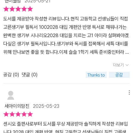
현이들맘
2025-05-21
로 기재되니까 이 부분에 독서는 절대적인 평가로반영이 될 것이라는
있는 느낌이었어요.생기부 필독서 100 개정판은 대학이 진짜로 원하
좋았던 점은 아이에게 어떤 책을 골라줄 수 있을지 손쉬웠다는 점이
것.. 따라서 충실한 학교생활에독서는 결코 그냥 넘겨서는 안 될 부분
는 독서는 무엇이며, 인문사회, 수학 등 학문 분야별로책들을 소개하
다. 하지만 그 책의 내용이 어디서나 들어본 흔한 책 목록이 아니어서
도서를 제공받아 작성한 리뷰입니다.현직 고등학교 선생님들이 직접
이라는거..아이가 중간고사 끝나고 생전 안하던 도서관 책대여를 하
고 있어요. '그 학문의 특성에 맞게 이렇게 읽어보세요' 는 단순히 그
이 책만의 희소성 가치가 있는 듯하다. 집에 없는 책들도 많았거니와,
고른생기부 필독서 100​2028 대입 개편안 반영 독서로 채워나가는
는것만 봐도중요도를 알 수가 있어요 ㅠ위의 사항이 책의 분량 1/5도
학문의 책을 읽는 것이 아니라지혜롭게 생기부와 연관지어 읽고 활용
아예 들어보지도 접해보지도 못한 책들이 많아서 보물창고같은 책이
완벽한 생기부 시나리오2028 대입을 치르는 고1 아이라 살펴봐야겠
차지하지 않고 있지만다른 어떤 부분보다 중요하기에 이야기가 길어
하는 방법들을 함께 소개하고 있어요.생기부 필독서 100 개정판
었다. 집에 있는 책은 <아주 작은 습관의 힘>과 <문학의 숲을 거닐다
다싶은 생기부 필독서입니다.생기부와 독서를 접목해서 세특 대비를
졌네요^^생기부필독서 100은 인문학, 과학, 수학계열로총 3개의 파
은 책 소개는 물론이고 이 책과 관련한 학과는 어떤 학과가 있는지 소
>, 그리고 데일카네기의 <인간관계론>이 전부였다. 당혹스럽긴 했지
위해 만나보면 좋을 듯 합니다.이제 슬슬 1학기 세특 준비중인터라 딱
트로 100권의 필독서를 추천해주고 있는데요과목별 세특은 물론 어
개되어 있어요.그리고 후속 활동으로 확장하기와 같이 읽으면 좋은
만, 차별력 있는 이 책에서도 추천한 미하이 칙센트미하이의 <몰입의
맞는 시기에 만나보는 것 같네요.2024학년도에 이어 2028년도 대
떻게 활용할 것인지도 독서로 챙기는 생기부 활용편으로 예를 들어줘
책들을 소개하면서아이들의 생기부가 더욱 풍성해질 수 있도록 해줘
더보기
즐거움>을 구매해야겠다. 먼저 줄 그으면서 읽어보고 아이 수준에도
입에서도 큰 변화가 생겼어요.짧은시간내에 이렇게 대입이 바뀌니 큰
서아이들 수행평가 할 때도 어떤 책을 읽고어떻게 글을 써서 보고해
요.대입 관련한 다양한 교육 관련한 책들을 통해 참 많이 도움을 받고
읽을 수 있는지 확인을 거쳐 아이에게도 추천해봐야겠다.시간이 지나
공감 (
0
)
댓글 (0)
아이와 작은아이 둘의 대입도 달라서 학부모도 대입전형준비를 다시
야 되는지 막막함을 없애주더라구요막막했던 책읽기가 만만해지게끔
있어요.이번에 읽은 생기부 필독서 100 개정판은 생기부를 풍성하게
면 지날수록 어떤 책을 읽히면 좋을지 늘 고민이 많다. 책은 수도 없이
해야하는데요.큰 틀만 나오고 아직 학교별 전형은 안 나온터라 더 걱
학습을 위한 도서가 아닌 꿈으로 연결시켜 진로 결정에도도움을 주는
만들어주는'독서'와 관련한 책으로서 읽는 내내 형광펜으로 밑줄을 긋
쏟아져나오기에 이젠 무턱하고 읽히기엔 아이의 시간이 너무도 부족
정되는데요.수시에서의 학생부 교과와 학생부 정합 전형에서의 반영
현직 고등교사가 추천하는 100권의 도서들문과형 머리여서 그런지
메뉴
게 했어요.현직 고등학교 선생님들이 직접 고른 책들이라더욱 와닿
하다. 그렇기에 그 중에서도 양질의 책을 고르는 것이 무엇보다 중요
비율이 문제가 되겠죠.아무튼 생기부의 반영이 많이 높아지지않을까
과학과 수학계열은진짜 제목만 봐도 갑갑했는데 인문사회계열의 도
고, 도움이 됩니다.2028 대입 개편을 생각하고 있는 학부모라면 그
세아이의맘진
2025-05-23
한 순간인 듯하다. 그렇기에 이 책 한 권이면 책 추천 목록을 찾느라
싶어서 교과전형도 생기부를 놓을 수 없을 것 같은데요.물론 내신이
서들은읽고 싶다는 생각이 들만큼 구미를 당기는 책들이 많았어요책
리고 학생들이라면꼭 읽어보세요.풍성한 생기부 독서! 생기부 필독서
수고하지 않아도 될 듯하다. 독서가 중요한지 알았지만, 이렇게나 중
중요하지만 생기부도 잘 챙겨야한다고 아이와 이야기는 나누었지만
은 도끼다, 공정하다는 착각, 착한 소비는 없다그리고 지금 사진속에
100 개정판과 함께 해요~
센시오 출판사로부터 도서를 무상 제공받아 솔직하게 작성한 리뷰입
요한지 몰랐다. 대학입학을 위해서도 이렇게 분야마다 다양한 책들을
어떻게 해야할지는 준비하고 작성해야할지는 정말 쉽지않은듯합니
보이는 거꾸로 읽는 세계사개인적으로 가장 먼저 도서관 예약부터 했
니다.2028 대입 개편 반영, 현직 고등학교 선생님들이 직접 고른생
읽어내야 하는지도 신기하게 느껴진다. 제대로 된 길잡이가 없다면