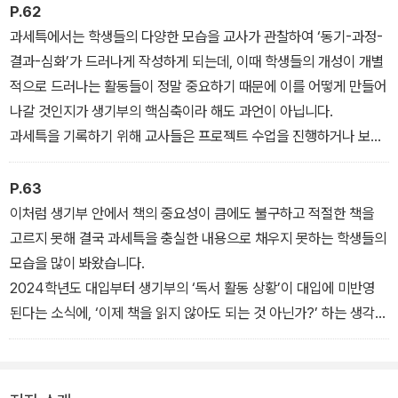
서 대입에 반영되는 항목들의 중요성은 상대적으로 더욱 커졌다고 볼
P.62
수 있습니다.
과세특에서는 학생들의 다양한 모습을 교사가 관찰하여 ‘동기-과정-
결과-심화’가 드러나게 작성하게 되는데, 이때 학생들의 개성이 개별
적으로 드러나는 활동들이 정말 중요하기 때문에 이를 어떻게 만들어
나갈 것인지가 생기부의 핵심축이라 해도 과언이 아닙니다.
과세특을 기록하기 위해 교사들은 프로젝트 수업을 진행하거나 보고
서 발표 등의 다양한 교육적 활동을 하게 되는데 이때 학생들 스스로
고른 책들을 활용하여 자신의 진로나 개성, 관심 분야 등이 생기부에
P.63
자연스럽게 드러날 수 있도록 돕습니다. 또한 수행평가 영역에서 ‘독
이처럼 생기부 안에서 책의 중요성이 큼에도 불구하고 적절한 책을
서 수행평가’, ‘주제탐구 수행평가’ 등의 방법으로 책을 활용한 다양한
고르지 못해 결국 과세특을 충실한 내용으로 채우지 못하는 학생들의
활동을 구상하여 이를 내신성적에 반영할 뿐 아니라 과세특에도 기록
모습을 많이 봐왔습니다.
하도록 합니다.
2024학년도 대입부터 생기부의 ‘독서 활동 상황’이 대입에 미반영
된다는 소식에, ‘이제 책을 읽지 않아도 되는 것 아닌가?’ 하는 생각을
할 수 있습니다. 하지만 결론적으로 말하자면, 독서는 한층 더 중요해
졌다고 할 수 있습니다. ‘독서 경험’이 생활기록부의 다른 영역에 모두
반영되며 이때 단순히 책 제목만 들어가는 것이 아니라 독서 후 후속