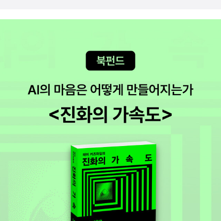
입시가 막막한 부모님과 학생들 모두 반드시 읽어보았으면 하는 책
을 선정해서 어떤 과목에 어떤 주제로 녹여낼지 독서 플랜이 짜여져
입니다.​ *출판사로부터 도서를 지원받아 읽고 작성한 솔직한 리뷰입
있지 않으면,과제 제출 기한을 넘겨 제줄도 못하는 사태가 발생하더
니다.
라구요.우리 고딩이의 친구가 그런 케이스였기 때문에 무척 안타까운
마음이 들었답니다.이 책의 좋은 점이 바로,과세특을 기술하는 현직
고등학교 선생님들이 직접 고른 생기부 필독서를 소개하고,선정한 책
에 대한 설명을 물론,책을 활용해 후속으로 활동으로 확장할 수 있는
팁, 같이 읽으면 좋은 책,선정한 도서가 대학의 어떤 과와 연관이 있는
지까지 알려주고 있다는 점이예요생기부 필독서 100 개정판에서
는 인문사회 계열, 과학 계열, 수학 계열로 과목 별로 소개하고 있어
요.책과 과목 간의 연결 고리를 찾아서 교과통합 주제를 탐색하는 것
은 학생의 몫이니자신의 관심 분야와 진로에 맞는 활동을 미리 계획
하고,이 책을 참고하여 독서를 생기부를 채출 도구로 활용해 보시길
추천합니다.#생기부필독서100개정판 #센시오 #생기부독서방법 #
2028대입개편안반영 #생기부필독서