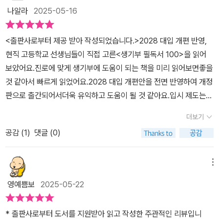
르면, 입학사정관들은 세특 평가 시 지원자를 변별하는 가장 유용한
나알라
2025-05-16
요소로 ‘수업 내용과 연계된 탐구 활동에 대한 기술’을 꼽았다. 다시
말해, 수업과 연계된 구체적인 탐구활동을 학생 스스로 탐색하고 실
<출판사로부터 제공 받아 작성되었습니다.>2028 대입 개편 반영,
천해나갈 때 입학사정관들이 가장 높게 평가한다는 이야기이다. 그렇
현직 고등학교 선생님들이 직접 고른<생기부 필독서 100>을 읽어
다면, 학생들은 본인의 관심과 흥미를 바탕으로 어떻게 질문을 구성
보았어요.진로에 맞게 생기부에 도움이 되는 책을 미리 읽어보면좋을
하고 탐구하는 과정을 보여줄 수 있을까? 이 책은 가장 효과적인 방
것 같아서 빠르게 읽었어요.2028 대입 개편안을 전면 반영하여 개정
법과 자료가 바로 ‘독서’라고 말한다. 교과 과정에서 학습한 내용을 한
판으로 출간되어서더욱 유익하고 도움이 될 것 같아요.입시 제도는
층 깊이 발전시키기 위해 관련 분야의 서적을 능동적으로 찾아 읽고
봐도 봐도 어렵고 잘 모르겠더라고요.특히, 생기부에서 세특을 어떻
더보기
그 내용을 토대 삼아 발전하는 모습을 드러낼 수 있다면, 주도적인 학
게 채워야할지 막막해요.가장 효과적으로 학생의 역량과 노력을 드러
공감 (
1
)
댓글 (0)
습 능력과 진로에 관한 창의적인 노력을 모두 보여줄 수 있기 때문이
낼 수 있는방법이 바로 독서를 통한 확장이에요.<생기부 필독서 100
다. 어떤 학생이든 쉽게 접할 수 있으며, 다양한 활동과 연계가 가능한
>은 독서를 통한 확장을 어떻게 하면 되는지알려주어서 생기부를 위
독서. 이 책은 ‘독서를 통한 확장’으로 학생들이 저마다의 완벽한 생기
한 좋은 가이드가 되어 줍니다.생기부에서 독서 활동이 중요한 이유
메뉴
부 시나리오를 3년간 차곡차곡 쌓아나갈 수 있도록 컨설팅한다. 나만
는학업역량에서 독서를 통해 학생의 주도적인 학습 능력을보여줄 수
영예쁨보
2025-05-22
의 이야기와 아이디어를 담아낼 100권의 필독서 이 책에 실린 인문
있으며 진로역량에서 독서를 통해 자신의 진로에관한 노력의 정도를
사회, 과학, 수학 과목별 100권의 필독서는 서울대 필독서, 시중 베스
효과적으로 보여줄 수 있기 때문이에요.그래서 독서 활동을 어떻게
* 출판사로부터 도서를 지원받아 읽고 작성한 주관적인 리뷰입니
트셀러, 교실에서 학생들이 많이 읽고 반응이 좋았던 책, 그리고 교과
하느냐가 정말 중요해요.<생기부 필독서 100>은 인문사회, 과학, 수