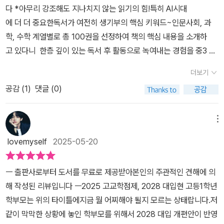
다 *아무리 강조해도 지나치지 않는 읽기의 힘!특히 AI시대
교사들이 추천하는 책들을 토대로 엄선했다. 청소년 권장도서나 대입
학 계열별로 총 100권을선정하여 책의 핵심 내용을 소개하고 그 책
에 더 더 중요한독서가 여전히 생기부의 핵심 키워드~인문사회, 과
필독서로 너무 많이 알려진 책들은 최대한 배제하는 대신 학생들에게
으로 후속 활동하는 방법과생기부 사례를 담은 책으로 대입 가이드의
학, 수학 계열별로 총 100권을 선정하여 책의 핵심 내용을 소개하
생각거리를 던지는 책, 창의성과 역량을 보여줄 심화활동과 연계가
베스트셀러라고 할 수 있어요.계열별로 나뉘어져 있어서 원하는 부분
고 있다니 한층 깊이 있는 독서 후 활동으로 녹여내는 경험을 중3 큰
용이한 책들을 신중히 선택했다. 무엇보다 학생들이 주어진 책을 단
을 빠르게 찾을 수 있어서 편해요.교과 수업에서 더 알고 싶은 내용이
아이와 함께 하고 싶어서 초이스!자신만의 프레임에 갇힌 사고를 깨
순히 읽는 것에 그치지 않고 저마다의 환경에 맞추어 책을 적절히 활
있더라도어떤 책을 읽어야할 지 모를 경우가 있을 수 있는데<생기부
더보기
고, 새로운 관점으로 세상을 더 넓고 깊게 바라볼 수 있도록 돕는 도구
용하는 방향과 원칙을 체득할 수 있도록 안내했다. 과목별 저자들이 1
필독서 100>으로 빠르게 관련 도서를 찾고,가이드대로 활동을 해보
공감 (
1
)
댓글 (0)
중에 하나가 독서 아니겠습니까?센시오 생기부 필독서 100 도서는
00권의 필독서에 대해 핵심 내용과 메시지를 간략히 소개한 후에는,
면 되니까 세특에 대한 부담이가벼워지는 것 같아요.자연계열이나 공
중·고등학생을 위한 독서 안내서로, 학교 생활기록부에 기록될 수 있
이 책을 어떤 후속 활동으로 확장할 수 있을지 일일이 소개하며 세특
대쪽으로 대략적인 진로를 정한 상태예요.그래서 과학뿐 아니라 수학
는 필수 독서 목록 100권을 소개하며 각 책의 핵심 줄거리, 주제, 그
은 물론이고 자율활동, 동아리활동, 진로활동 등 다양한 활동에 활용
메뉴
계열도 열심히 독서를 하려고 해요.<생기부 필독서 100>을 살펴보
리고 읽어야 할 이유를 친절히 안내하고 있다오확 바뀐 입시제도
할 방법을 제시한다. 또한 교실 현장에서 실제로 이루어졌던 주제발
니 이미 읽은 책도 있어서아직 갈길이 멀긴 하지만 그래도 책 선정을
lovemyself
2025-05-20
에 어디에 포커스를 맞춰야하는지 자세하게 알려줌과 동시에문학, 인
표 활동과 과제연구, 관련 학과 진로탐색 활동 등의 사례를 소개하여
잘한 부분도 있다는생각에 살짝 안도감이 들었어요.이미 출간된 책도
문, 사회, 과학 등 다양한 분야의 책을 아우르며 학생들이 깊이 있
학생들이 실질적인 아이디어와 동기를 얻을 수 있도록 했다. 수행평
어마어마하고 해마다 방대한 양이 출간되어서이 안에서 좋은 책을 고
ㅡ 출판사로부터 도서를 무료로 제공받아본인의 주관적인 견해에 의
는 사고력을 기를 수 있도록 구성!역시나 결과보단학생 자신의 관심
가 때 인터넷 검색으로 짜깁기식 보고서를 작성하는 것에 그쳐서는
르는 것이 참 어려워요.이러한 고민을 <생기부 필독서 100>으로 해
해 작성된 리뷰입니다 ㅡ2025 고교학점제, 2028 대입현 고등1학년
과 흥미를 바탕으로 스스로 질문과 답을 찾으려 애쓰는 과정에 주목
결코 좋은 평가로 이어질 수 없다. 현직 교사 저자들의 조언에 따라 학
소할 수 있어서얼마나 다행인지 모르겠어요.현장의 베타랑 교사들이
학부모는 위의 타이틀에지금 뭘 어찌해야 될지 모르는 상태랍니다.저
하는 것이 중요해보이더라구요이 책은 단순히 추천도서의 줄거리 요
생들은 자신의 역량과 관심사에 맞는 책을 선택하고, 책 안에서 영감
대신 고민해주시고 선정해주셨으니까요.책 선정뿐 아니라 후속활동
같이 막막한 상황에 놓인 학부모를 위해서 2028 대입 개편안이 반영
약에 그치지 않고, 각 도서가 학생의 인성과 진로, 가치관 형성에 어
을 주는 한 부분을 끌어내어 나만의 이야기와 아이디어를 녹여내고,
에 대해 어떻게 하면 좋은지알게 되어서 이 책을 꾸준히 읽으며 계속