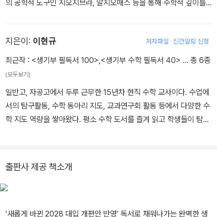
의 공학적 도구인 지오지브라, 알지오매스 등을 통해 수학적 깊이를
더할 수 있게끔 하고 있다. 수학 과목에서는 독서 활동을 상대적으로
소홀히 하기 쉽지만, 독서를 통해 수학 역량이 향상됨은 물론이고 성
지은이:
이현규
저자파일
신간알림 신청
공적인 대입으로도 이어진다고 생각한다.
최근작 :
<생기부 필독서 100>
,
<생기부 수학 필독서 40>
… 총 6종
(모두보기)
일반고, 자공고에서 두루 근무한 15년차 현직 수학 교사이다. 수업에
서의 탐구활동, 수학 동아리 지도, 교과연구회 활동 등에서 다양한 수
학 지도 역량을 쌓아왔다. 평소 수학 도서를 즐겨 읽고 학생들이 탐구
하기 좋은 소재를 뽑아 수업에 적극 활용했는데, 그동안 쌓은 폭넓은
정보와 노하우를 이번 책에 소개한다.
출판사 제공 책소개
‘새롭게 바뀐 2028 대입 개편안 반영’ 독서로 채워나가는 완벽한 생