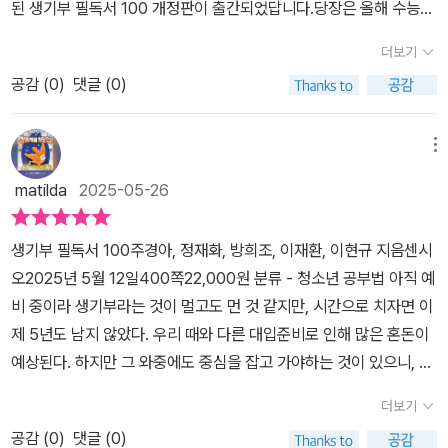
된 생기부 필독서 100 개정판이 출간되었답니다.당장은 올해 수능을
떤 영향을 줄 수 있는지를 짚어주고 있는데요예를 들어, 조지 오웰
교실 밖으로 연계하여 더 많은 지식을 스스로 탐색해나가는 방법과
해서 도움을 받아야겠어요.
보는 학부모들 마음이 급박할 것 같지만맨땅에 헤딩해야 되는 첫경험
의 '동물 농장' 은 권력의 부패와 대중의 맹목성에 대한 날카로운 통찰
과정을 충분히 이해할 수 있을 것이다. 대학이 진짜로 원하는 독서는
더보기
자를 둔 현 고1 학부모는진짜 멘붕 그잡채~전국 3월모의고사와 1학
을 제공하며, 알베르 카뮈의 '이방인'은 인간 존재의 본질과 부조리 속
따로 있다 이 책은 학생들이 독서의 방향을 잘못 설정하여 귀중한 시
공감 (
0
)
댓글 (0)
기 중간고사의 충격을 뒤로하고2학기 기말고사를 앞 둔 시점에 학교
에서의 자유 의지를 고민하게 만듭니다영한번 생각해봅시다촉법소년
간을 낭비하지 않도록 안내한다. 학생들이 흔히 착각하는 것은 ‘무조
시험도 시험이지만지금 당장 쏟아지고 있는 수행평가를 위해서고1
법 유지의 단점이라함은?범죄 악용 가능성이 높아 일부 청소년이 촉
건 진로와 관련된 책을 읽고 생기부에 기록해야 좋은 평가를 받을
학부모 엄마는 생기부 필독서 100을 정독했어요고1 교과별 수행평가
메뉴
법소년임을 알고 범죄를 계획적으로 저지를 우려가 있죠가령 13세 아
것’이라는 생각이다. 하지만 억지로 전공역량을 드러내고자 무리한
는 진로와 연관된 도서 몇권을 읽고 그것을 해당 교과와 연결지어서
이가 오토바이 절도를 반복하면서도 “나는 촉법소년이라 괜찮
시도를 하는 것보다는, 다양한 분야의 시도를 통해 계열을 넘나드는
matilda
2025-05-26
결과물을 제출하는 것수학도 진로로~~ 과학도 진로로~~ 국어도 진
다”고 발언한다면..실제 형사처벌 불가한 안타까운 사건.. ㅠㅠ인문사
통합적 사고 역량을 보여주는 것이 훨씬 효과적이다. 주제탐구 발표
로로 연결~~'아직 이게 내 적성에 맞다' '나는 이게 될 것이다'라는 것
회 계열편에서는 낯익은 도서들이 많이 보여서 반가웠는데요 그중 하
나 과제연구 같은 후속활동도 마찬가지다. 그저 생기부에 기록하기
생기부 필독서 100주경아, 정재화, 방희조, 이재환, 이현규 지음센시
이 확정되지 않은 아이는 교과와 진로가 연관된 도서를 찾는 것부터
나인존중, 소통, 협력이 건강한 인간관계를 형성하는 핵심 요소임
위한 목적으로, 교과 과정을 넘어서는 난이도 높은 실험이나 활동을
오2025년 5월 12일400쪽22,000원 분류 - 청소년 공부법 아직 예
가 난관이더라구요우리세대만 해도 진로는 고3 들어가서~혹은 고3
을 알려주는 데일카네기의 인간관계론은 자기관리론과 함께 주기적
하고 그럴듯한 결과를 창출해내는 것이 중요한 것이 아니다. 그 활동
비 중이라 생기부라는 것이 멀고도 먼 것 같지만, 시간으로 치자면 이
수능시험을 친 후에~~ 학과 선택을 하면서~~이거 해볼까??? 하며
으로 봐야할 도서 목록중에 하나라는것!! 밑줄 쫙~~이 책의 진정
을 하게 된 동기와 탐구 과정, 그 과정에서 무엇을 배웠는지를 드러내
제 5년도 남지 않았다. 우리 때와 다른 대입준비로 인해 많은 혼돈이
선택했었는데..고1이 당장 진로를 선택하고 고2때 거기에 따른선택과
한 가치는 ‘왜 읽어야 하는가?’에 대한 질문에 명쾌하게 답을 제시한
는 것이 중요하다. 이 책은 학생들이 탄탄한 독서와 후속 활동으로 자
예상된다. 하지만 그 와중에도 중심을 잡고 가야하는 것이 있으니, 바
목들을 지정해서 수업을 받아야 한다니..정말 멘붕이 아닐수가 없지
다는 점!!그리고 각 추천도서 말미에관련 학과, 후속 활동으로 확장하
신만의 매력과 역량을 충분히 드러낼 수 있도록 섬세하게 안내한다.
로 독서이다. 책의 소개를 보아 아이의 진로와 관련된 독서를 하며 생
요?생기부 필독서라고 해서~~~어떤 책들을 읽으면 좋은가~~워낙
더보기
는 팁, 같이 읽으면 좋은 책까지 한눈에 들어오도록 잘 정리되어 있
이 책을 집필하는 순간에도 생기부 작성에 골몰하는 베테랑 교사들의
기부까지 만족시킬 수 있는 도서 목록이 있다고 한다. 어떤 책들인지
바쁜 아이라~~ 여기서 추천해준 책들 중에아이가 관심을 가지고 읽
어 개인적으로 좋았어요단순히 독후감을 위한 요약이 아니라, 학
공감 (
0
)
댓글 (0)
독서 컨설팅을 통해, 책을 읽는 모든 학생들의 3년간의 구슬 같은 노
확인해보고 싶었다. 쉬운 책이라면 가까운 시일 내에 아이와 함께 차