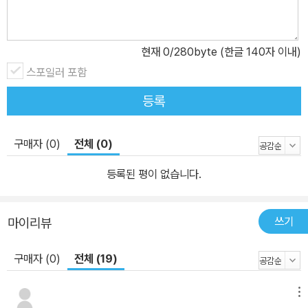
이루어졌다. 특히 내신은 5등급제로 간소화되어 내신 등급의 변별력
이 크게 줄어들었다. 그렇다면 학생들은 그 영향력을 어디에서 새롭
현재
0
/280byte (한글 140자 이내)
게 채워야 할까? 또한 공교육의 테두리 안에서 고교학점제의 취지를
살리기 위해 어떤 부분을 강화해야 할까? 그 해답은 바로 생기부에
스포일러 포함
있다. 자연스럽게 생기부 자체가 교사 추천서이자 자기소개서의 역할
등록
까지 하게 된 지금, 생기부의 핵심인 ‘과세특’은 입시의 가장 중요한
영역으로 떠올랐다. 각 과목 선생님들이 학생 하나하나에 대해서 수
구매자 (0)
전체 (0)
업과 수행평가 등에서 관찰한 내용을 500자 분량으로 작성하는데,
그 기록이 3년간 완벽하게 쌓인다면 절대적인 양과 영향력을 발휘할
등록된 평이 없습니다.
수밖에 없다. 그렇다면 학생들은 세특을 통해서 무엇을 보여줄 수 있
을까? 어떻게 하면 입학사정관에게 자신을 매력적으로 어필할 수 있
쓰기
마이리뷰
을까? 대학은 세특의 어느 부분에 주목하는가? 그것이 결국 ‘좋은 세
특’, ‘좋은 생기부’를 가르는, 즉 입시의 성패를 좌우하는 열쇠가 된다.
구매자 (0)
전체 (19)
학교 현장에서 수많은 학생들을 성공적인 입시로 이끌었던 이 책의
저자들은 ‘자기주도적 학습을 통한 창의성의 발현’만큼 생기부에서
메뉴
매력적인 요소는 없다고 강조한다. 실제로 2020년의 공동연구에 따