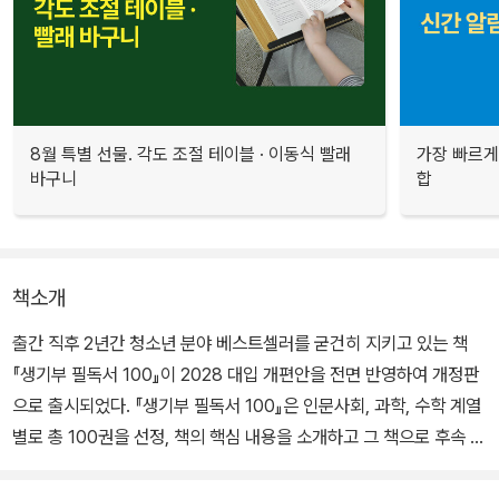
8월 특별 선물. 각도 조절 테이블 · 이동식 빨래
가장 빠르게
바구니
합
책소개
출간 직후 2년간 청소년 분야 베스트셀러를 굳건히 지키고 있는 책
『생기부 필독서 100』이 2028 대입 개편안을 전면 반영하여 개정판
으로 출시되었다. 『생기부 필독서 100』은 인문사회, 과학, 수학 계열
별로 총 100권을 선정, 책의 핵심 내용을 소개하고 그 책으로 후속 활
동하는 방법과 생기부 사례를 담은 책이다. 저자는 과학고, 자공고, 일