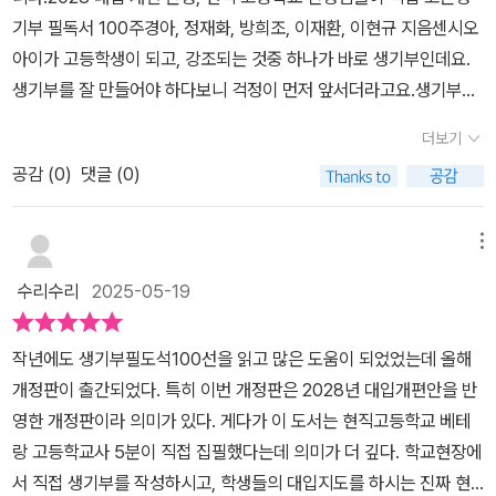
다.인문계열, 과학계열, 수학계열로 구성된 생기부 필독서 100교과
네요^^이 책이 왜 이슈가 되는지 어떤 전공에 도움이 되는지후속활동
기부 필독서 100주경아, 정재화, 방희조, 이재환, 이현규 지음센시오
이리저리 많은 시행착오를 겪을 것인데, 이 책 덕분에 그런 시행착오
수업과 관련된 책을 찾아 읽고 부족한 부분을 채워나가는 독서를 통
과 같이 읽으면 좋은 책 등등 각 도서가 2~3쪽 분량으로 소개되어 있
아이가 고등학생이 되고, 강조되는 것중 하나가 바로 생기부인데요.
들이 많이 줄어들 것으로 예상된다. 이 책을 읽고 나민애 교수님의 <
한 확장 과정을 보여주는게 최상위 대학과 입학사정관이 원하는 생기
어서바쁜 고등학생들 도서선정에 대한 시간도 줄여주고책이라는 도
생기부를 잘 만들어야 하다보니 걱정이 먼저 앞서더라고요.생기부에
국어 잘하는 아이가 이깁니다>에서 보았던 부분이 생각났다. 유명한
부인데요.수업에서 자기가 흥미를 가지는 분야를 찾아 독서와 연계해
구를 통해 학습 뿐만 아니라진로와 연결지어 세상을 보는 안목을 키
학생의 역량과 노력을 나타내기 가장 좋은 방법이 바로 독서라고해
책들은 읽어두되, 나만의 무기가 될 수 있는 특별한 책도 반드시 발견
서 확장해나가는 과정을 잘 짚어줘야할듯합니다.그래서 전공분야를
우기에도 좋은생기부 필독서 100예비고등학생부터 수험생을 둔 학
더보기
요.독서를 통해서 교과를 연계하고 자기주도적인 탐구를 하는 과정을
하고 읽어두어야 한다고 말이다. <생기부 필독서 100>이 그 해답을
먼저 제대로 잡고가야할듯한데요.아이가 화학, 생명계열 쪽으로 희망
부모를 위한 도서로 추천 꾸욱합니다.
공감 (
0
)
댓글 (0)
보여주는 것이 중요한데요.어떤 책을 읽어야 할지 막막할때 생기부
일부 채워줄 수 있을 것 같다. 2028년 대입 개편을 적극 반영하고, 현
하다보니 생기부 필독서 100중에서 과학계열을 집중해서 살펴봐야
필독서 100을 통해서 도움 받을 수 있어요.2028 대입 개편 반영된
직 고등학교 선생님들이 직접 고르신 생기부 필독서 목록이 궁금하신
겠어요.생기부 필독서 100과 함꼐 1학년 1학기 생기부부터 잘 준비
생기부 필독서100은 현직 고등학교 교사 주경아, 정재화, 방희조, 이
분들에게 이 책을 추천한다. 출판사를 통해 도서를 지원받아 작성한
메뉴
해야겠네요.​
재환, 이현규 선생님이 학생들의 생기부를 만드는데 도움이 될 책들
리뷰입니다.
수리수리
2025-05-19
을 추천하고 구체적인 방법을 조언해주고 있어요.또한 생활기록부에
대한 자세한 설명이 되어 있어서 이해하기 어렵지 않아요.아이 스스
작년에도 생기부필도석100선을 읽고 많은 도움이 되었었는데 올해
로 책도 잘 읽고 활동도 잘 하면 참 좋겠지만 혼자서 해내기란 쉽지 않
개정판이 출간되었다. 특히 이번 개정판은 2028년 대입개편안을 반
은데요.생기부 필독서 100을 통해서 짧은 시간 과목별 필독서와 진
영한 개정판이라 의미가 있다. 게다가 이 도서는 현직고등학교 베테
로 연계해서 볼 수 있는 도서들에 대해서 살펴볼 수 있어요.또, 우리가
랑 고등학교사 5분이 직접 집필했다는데 의미가 더 깊다. 학교현장에
잘 모르고 있었던 생기부에 대해서 꼼꼼히 설명해 주어 기존과의 바
서 직접 생기부를 작성하시고, 학생들의 대입지도를 하시는 진짜 현
뀐점도 살펴볼 수 있고,생기부에 대해서 자세히 배울 수 있어요.생기