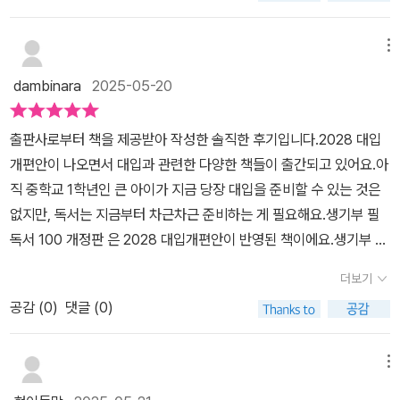
고 싶은 생각이 들게 할 것들이 있을까??라는 의구심을 가지고 책을
생 각자의 진로와 관심사에 맞는 독서 방향성을 가이드함으로써 책
력이 하나의 탄탄한 실로 꿰어질 수 있었으면 하는 바람이다.
근차근 도전해보고 싶었다. 이 책은 총 5장으로 구성되어 있다. 1, 2
폈는데..추천도서 100권을 읽기 전 서문에 나온거보고..저자가 다섯
과 삶을 연결 짓는 사다리 역할을 톡톡히 하고 있음당~독서는 단순
장을 통해 왜 생기부를 위한 독서가 중요한지 차근차근 알려준다. 사
메뉴
분인데 이거 쓰신분이 누구신가~~~ 진심 찾아가서 조언을 듣고 싶
한 정보 습득을 넘어 사고의 폭을 넓히고 자신의 목소리를 갖게 하
실 생기부에 어떤 내용이 기록되는지, 무슨 활동이 중요한지 몰랐었
을 정도더라구요고1이 첫아이다보니 아직 모르는거 투성이의 학부모
dambinara
2025-05-20
는 과정이기에독서의 중요성을 거듭 일깨워주네요개인적으로 관심
는데, 교육 개편이 되면서 알고 있던 교육정보가 이제는 필요없는 정
인데전반적인 대입관련 사항들을 서문에서 다루고 있고이제 2028
이 많이 가지 않는 영역, 과학과 수학 관련 도서를 소개받으면서 와
보가 되었다는 것을 확인할 수 있었다. 그래서 빠른 시간안에 다시 이
대입을 치뤄야 할 아이들이어디에 촛점을 맞춰서 뭐를 준비해야 되는
출판사로부터 책을 제공받아 작성한 솔직한 후기입니다.2028 대입
~ 이거 흥미롭겠는데 한 번 읽어볼까? 싶은 도서들이 꽤 되더구만
책이 개정되어 나온 것이 아닌가 싶다. 그리고 나머지 3장에서 5장은
지그런 부분들을 다루고 있어서 그 부분이 좋았어요다만 아쉬운 부분
개편안이 나오면서 대입과 관련한 다양한 책들이 출간되고 있어요.아
요 ^^젤 마지막란에는 참고도서 제목만 쫘라락 나열되어있는 선물같
인문사회계열, 과학계열, 수학계열의 추천 필독서 목록을 소개하고
은 당장 발등에 불 떨어진고2, 고3들을 위한 부분이 주 내용이고현 고
직 중학교 1학년인 큰 아이가 지금 당장 대입을 준비할 수 있는 것은
은 부록까지!! 굿~독서는 대학 입시만을 위한 도구가 아니라, 자
있다. 제목 그대로 생기부에 도움이 될 수 있는 필독서 100권을 소개
1에 대한 부분은 교육청과 일선 학교 담당자들도모르는 경우가 많은
없지만, 독서는 지금부터 차근차근 준비하는 게 필요해요.생기부 필
기 삶을 주도적으로 이끌기 위한 가장 확실한 무기이구나!를 우리 아
한다. 단순한 목록의 나열이 아니라, 현직 고등학교 선생님들이 어벤
지라 이 부분은 내년이나 내후년에관련된 내용들이 보강이 되지 않을
독서 100 개정판 은 2028 대입개편안이 반영된 책이에요.생기부 필
이들과 학부모들이 깨닫게 되길 바라며 생기부 독서 꿀팁 도서 추천
저스처럼 의기투합하여 만든 그런 책인 것이다. 그렇기에 책의 간단
까...살짝 맛배기용으로 참고하며 교과별 추천도서의 진로연결에 집
독서 100 개정판 을 서문부터 읽어나가면서다양한 대입 정보와 대입
해요
한 줄거리는 물론이고, 아이들이 어떤 식으로 읽어가면 좋을지도 알
더보기
중했어요본격적인 생기부 추천도서 100으로 들어가기전바뀐 입시제
에 필요한 어휘들을 배울 수 있어서 참 좋았어요.(중학교 학부모에게
려주고 있어 정말 유익한 책이었다. 구체적으로 이 책을 어떤 학과를
도에서의 독서의 중요성을 다룬 부분이하나의 파트를 차지하고 있는
공감 (
0
)
댓글 (0)
는 든든한 지원군입니다^^)생기부 필독서 100 개정판은'생기부를 잘
지망하는 학생이 읽어야 할지 관련학과를 분류하고, 이 책을 읽고나
데요현 고등1학년의 경우 내신이 5등급제로 바뀐 만큼생활기록부의
쓰기 위해서는 어떤 책들을 읽어라' 이런 식의 책이 아닌대입을 위한
서의 후속 활동을 어떤 식으로 꾸려나가면 좋을지 조언하고 있다. 마
비중이 상당히 높아질 전망이기에이전처럼 독서활동 항목이 반영되
전형부터 좋은 생기부를 만들기 위한 구체적인 방법들이자세하게 나
메뉴
지막으로 같이 읽으면 좋은 책들을 더 추천함으로써 필독서 100권이
지 않아도교과세부능력 및 특기사항에 수행이나 학습참여도가교과별
와 있어서 비록 중학생을 둔 학부모이지만제대로 대입 공부를 하고
아닌 200-300권 이상의 책 추천 목록이 되는 것이다. 독서 후 가장