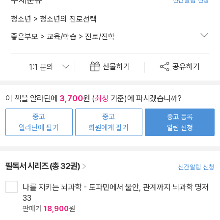
신간알림 신청
청소년
>
청소년의 진로선택
좋은부모
>
교육/학습
>
진로/진학
선물하기
공유하기
이 책을 알라딘에
3,700
원 (
최상
기준)에 파시겠습니까?
중고
중고
중고 등록
알라딘에 팔기
회원에게 팔기
알림 신청
필독서 시리즈 (총 32권)
신간알림 신청
나를 지키는 뇌과학 - 도파민에서 불안, 관계까지 뇌과학 명저
33
판매가
18,900
원