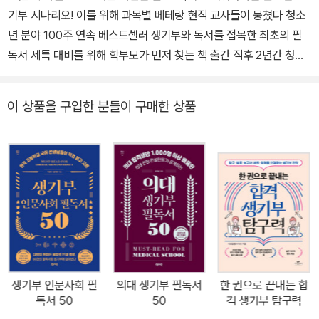
기부 시나리오! 이를 위해 과목별 베테랑 현직 교사들이 뭉쳤다 청소
년 분야 100주 연속 베스트셀러 생기부와 독서를 접목한 최초의 필
독서 세특 대비를 위해 학부모가 먼저 찾는 책 출간 직후 2년간 청소
년 분야 베스트셀러를 굳건히 지키고 있는 책 『생기부 필독서 100』
이 2028 대입 개편안을 전면 반영하여 개정판으로 출시되었다. 이
이 상품을 구입한 분들이 구매한 상품
책이 대입 가이드 서적 가운데 새로운 트렌드로 자리 잡은 데에는 분
명한 이유가 있다. 생기부 세특을 무엇으로, 어떻게 채워야 좋을지 막
막해하던 수많은 수험생들에게 가장 현실적이고도 강력한 ‘독서’라는
방법을 세밀하게 제시했기 때문이다. 특히 현장의 베테랑 교사들이
실시간으로 건네는 직접적인 조언들이 독자들에게 큰 도움이 되었다
는 평이 지배적이다. “미리 봤다면 sky 갈 수 있었을 텐데…” _1****
e “입시에 진심인 선생님들이 현장에서 느낀 조언이 그득 담겼다.” _
k******3 “고등학교 입학 전에 읽게 되어 너무 다행인 책.” _wh**
**** 독자들의 진심 어린 서평은, 특목자사고뿐 아니라 생기부가 상
생기부 인문사회 필
의대 생기부 필독서
한 권으로 끝내는 합
대적으로 약할 수밖에 없다고 지레 포기하던 일반고 학생들이 그동안
독서 50
50
격 생기부 탐구력
느꼈던 갈증을 여실히 보여준다. 실제로 학군지 학교가 아니더라도,