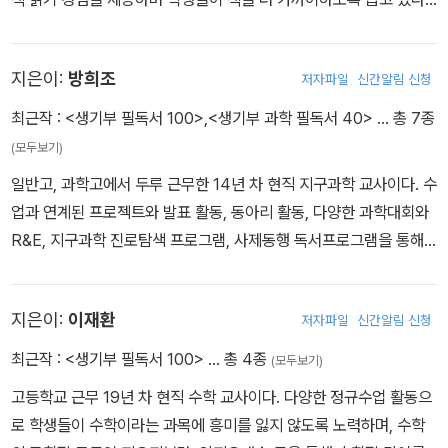
본인 역시 독서 모임을 통해 다양한 분야의 책을 읽으며 성장 중이다.
지은이:
방희조
저자파일
신간알림 신청
최근작 :
<생기부 필독서 100>
,
<생기부 과학 필독서 40>
… 총 7종
(모두보기)
일반고, 과학고에서 두루 근무한 14년 차 현직 지구과학 교사이다. 수
업과 연계된 프로젝트와 발표 활동, 동아리 활동, 다양한 과학대회와
R&E, 지구과학 진로탐색 프로그램, 사제동행 독서프로그램을 통해
학생들이 스스로 탐구하고 진로를 찾아가도록 독려해왔다. 특히 학생
들이 한 권의 좋은 책을 통해 연구 주제에 관심을 가지고 아이디어를
지은이:
이재환
저자파일
신간알림 신청
얻으며, 연구자로서 가져야 할 마음가짐을 갖추는 모습을 보며 책의
중요성을 깨달았다.
최근작 :
<생기부 필독서 100>
… 총 4종
(모두보기)
고등학교 근무 19년 차 현직 수학 교사이다. 다양한 정규수업 활동으
로 학생들이 수학이라는 과목에 흥미를 잃지 않도록 노력하며, 수학