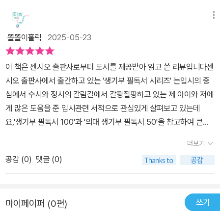
소개 드립니다.앞전에 생기부 과학 필독서와 생기부 수학 필독서를
을 잘해놓아서 이해하기가 쉬웠다.공동체역량에 대해서는 학생들이
읽었던 적이 있는데요, 너무 내용들이 괜찮아서, 주요 과목의 핵심 책
메뉴
친구관계나 소통능력, 나눔과 배려 등 타인에 대한 존중과 이해를 해
만 모아놓은 이번 <생기부 필독서 100>편이 더욱 기대되었어요.지
나는 것이 얼마나 중요한 지에 대해서 알게 되었다. 어차피 학교든, 대
똘똘이홀릭
2025-05-23
피지기면 백전백승! 2025년부터 확 바뀌는 입시 제도, 2028년 대입
학이든, 차후 취업하여 회사든 어디가든 인간관계는 다 겪는 일이니.
개편까지 반영된 대학이 원하는 독서법!파트 1과 2에서 상세히 다루
3~5PART에서는 인문사회, 과학, 수학 계열로 분류하여 추천도서를
이 책은 센시오 출판사로부터 도서를 제공받아 읽고 쓴 리뷰입니다센
어 주고 있어요.공부하기도 바쁜데, 더욱 중요해진 고교 생활 기록부.
정해주고 있는데 단순 추천도서의 내용만 말하는 것이 아니라 이 추
시오 출판사에서 출간하고 있는 '생기부 필독서 시리즈' 는입시의 중
5등급제로 바뀌면서 변별력은 더욱 감소하고, 그래서 서류와 면접 비
천도서를 읽고 후속활동을 하면 좋은 내용까지 방향성을 제시하고 있
심에서 수시와 정시의 갈림길에서 갈팡질팡하고 있는 제 아이와 저에
중이 더 커질 수밖에 없는데요.. 부모들은 더욱 애가 탈 수밖에 없는듯
어서 너무 실용적이라는 생각이 들었다. 생기부추천도서를 알려주는
게 많은 도움을 준 입시관련 서적으로 관심있게 살펴보고 있는데
해요.교내 행사 활동도 중요해지고, 동아리활동, 희망하는 진로와 연
도서나 사이트들은 많지만 막상 책을 읽고 어떻게 활동을 해서 생기
요,'생기부 필독서 100'과 '의대 생기부 필독서 50'을 참고하여 큰아
결된 진로활동까지.. 챙겨야 할 것 들이 더 많아졌는데, 아이 스스로
부에 그 활동들을 들어나게 해야하는지는 막막하기 마련인데 이 도서
이는 작년에 고1 과목세특활동에서 독서를 녹여낼 수 있었답니다.고
이걸 다 챙길 수 있을까요? 더욱더 부모의 정보력이 중요해지는 듯합
더보기
에서는 현직선생님들인 만큼 학생들이 후속활동을 어떻게 할 수 있는
교학점제가 전면 도입된 올해 , 고1 학생들은 2028학년도 대입을 치
니다.이어지는 파트 3에서는 인문 사회계열 책 읽기, 파트 4는 과학
지 발표주제나 과제 연구 등 기본적인 틀을 제시해주고 있어서 큰 도
공감 (
0
)
댓글 (0)
르게 되는데요, 2028 대입개편안을 반영하여 달라지게 될 생기부 활
계열, 파트 5에서는 수학 계열의 책 읽기로 구성되어 있어요. 각 단원
움이 되리라 생각된다.​이 책을 읽으며 다시 한 번 우리나라 고등학생
동에 대한 조언과 생기부 독서방법을 알려주는생기부 필독서 100 개
에서는 각 분야별 어떻게 책을 읽으면 좋을지에 대해 간략히 소개가
은 참 힘들겠다는 생각이 들었다. 고작 어쩌보면 16~18살의 어린 아
정판 이 새롭게 출간되어 무척 반갑네요.2025 대입학시제도 개편을
되어있고, 이어서는 추천 도서들이 나온답니다. 이 책의 핵심은, 추천
이들인데, 치열한 내신시험과 그 사이의 수행평가들과 이런 생기부활
쓰기
마이페이퍼 (0편)
종합해보면, 내신과 수능 모두 영향력이 줄어드는 방향으로 변화가
책 리스트 자체에도 있지만, 책 별로 깊이 있게 읽을 수 있는 노하우가
동까지 해야하니 고등학생 때 완벽한 인간을 만들고자 함인지 의심스
이루어지고 있음을 알 수 있어요.그렇다면 그 영향력을 어디에서 새