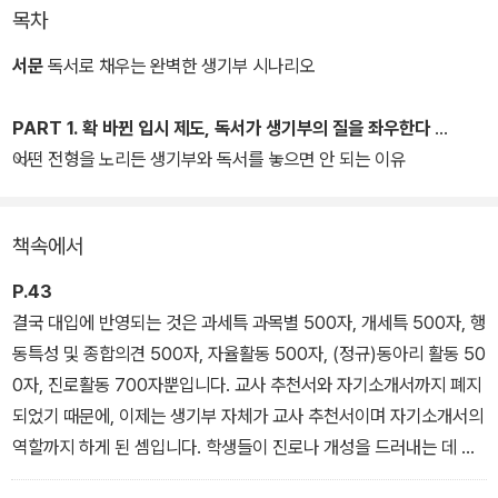
반고 학생들을 성공적인 입시로 이끌었던 12~15년 차 현직 고등학교
목차
교사들이다.
서문
독서로 채우는 완벽한 생기부 시나리오
현재의 대입전형은 이전의 자기소개서, 자율동아리, 수상 경력 등이
대입 자료에서 모두 빠지면서 생기부가 곧 자기소개서이자 교사 추천
PART 1. 확 바뀐 입시 제도, 독서가 생기부의 질을 좌우한다
서의 역할을 하게 되었다. 그중에서도 각 과목 교사가 수업과 수행평
어떤 전형을 노리든 생기부와 독서를 놓으면 안 되는 이유
가 등에서 관찰한 내용을 기록하는 ‘세특(세부능력 특기사항)’은 생기
부의 핵심축으로 꼽힌다.
책속에서
이 책의 저자들은 생기부의 세특에서 학생의 역량과 노력을 가장 효
P.43
과적으로 드러낼 수 있는 방법이 ‘독서를 통한 확장'이라고 입을 모은
결국 대입에 반영되는 것은 과세특 과목별 500자, 개세특 500자, 행
다. 왜냐하면 교과 수업에서 호기심을 품고 관련 책을 찾아 부족한 부
동특성 및 종합의견 500자, 자율활동 500자, (정규)동아리 활동 50
분을 채워나가는 자기주도적 탐구 과정을 보여주는 것이 최상위 대학
0자, 진로활동 700자뿐입니다. 교사 추천서와 자기소개서까지 폐지
과 입학사정관이 원하는 생기부 형태이기 때문이다. 저자들은 독서가
되었기 때문에, 이제는 생기부 자체가 교사 추천서이며 자기소개서의
여전히 생기부의 핵심 키워드라며 생기부 전체 영역에서 한층 깊이
역할까지 하게 된 셈입니다. 학생들이 진로나 개성을 드러내는 데 생
있는 독서 후 활동으로 녹여내는 것이 공략 포인트라고 강조한다.
기부는 더욱 절대적인 역할을 하게 될 것입니다. 다시 말해, 생기부에