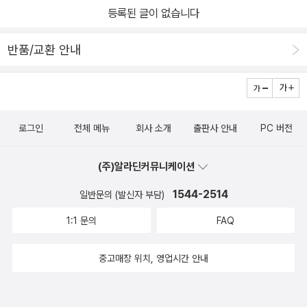
담겨 있다는 거예요.저도 읽어봤던 책들이 꽤 있었지만, 책에 설명돼
럽다. 추천도서리스트들도 보면 성인들이 읽어도 어려운 깊이감 있는
등록된 글이 없습니다
롭게 채울 수 있을까요?많은 교육관련 종사자들이 여러가지 대안을
있는 작가의 관점과 의도를 읽고 한 번 더 곱씹어 생각해 보니, 같은
도서가 많은데 한 번 읽어서는 후속활동을 할 수 없을 정도의 도서들
이야기하고 있어요.대학들이 나서서 면접을 다차원적으로 할 것이다,
책이라도 전혀 다르게 읽힐 수가 있구나 하는 생각이 들었어요. 또 이
도 많았는데 쉴세없이 내신시험, 수행평가, 모의고사의 사이클이 돌
반품/교환 안내
생기부 평가 비중이 커질 것이다, 수능 최저를 강화할 것이다,본고사
책이 장점이라 할 수 있는 부분은, 소개돼 있는 책을 훑어보는 것만으
아가는 고등학생들이 생기부활동까지 해야한다니.그럼에도 이런활동
가 부활할 것이다...등등 이죠.이 책에서 꼬집고 있는 점이 바로학생들
로도 이 책 저책 모두 읽고 싶은 마음이 든다는 거예요. 특히나 내가
들을 다 해내는 아이들이 있고 그들은 상위권대학에 진학한다는 사실
이 주목해야 할 가장 유력한 방법으로 '생기부 평가 강화'라는 점이예
관심 있어 하는 분야가 나오면 더욱 그렇죠. 그다음 좋았던 부분은 '후
을 알고 나니 그 학생들의 노력을 인정해줘야겠다는 생각이 든다. 대
요.저 역시도 그생각에 동의하는 바입니다.입시 서류를 제출하는 시
속 활동으로 확장하기' 과 '같이 읽으면 좋은 책'에 대한 소개였어요.
학이 전부가 아니라지만 그정도로 치열하게 고등3년 보낸 성과이니
로그인
전체 메뉴
회사 소개
출판사 안내
PC 버전
기가 되면, 각 대학의 입학사정관들은 엄청난 양의 생기부를 한꺼번
책이 책을 부르는 거 다들 아시죠?, 관심 있는 분야를 책으로 읽고, 연
그 성실성은 인정받아야 마땅하니까.이 책은 열심히 본인의 진로를
에 보게 될거예요.그 속에서 입학사정관의 눈에 들어오는 좋은 세특
관된 활동을 하거나 관련된 책을 한 번 더 읽어준다면 아이들의 관심
향해 나아가고 있는 고등학생들, 제자들에게 선생님들이 전하는 꼼꼼
(주)알라딘커뮤니케이션
을 만들어 내야 하는 것이 우리 아이들이이죠. 어떻게 생기부 활동을
과 지식이 배가 될 뿐 아니라, 깊이 있는 사고 확장을 할 수 있는 좋은
한 생기부지도서이다.
하면 좋을지, 입학사정관들이 평가하는 항목의 기준들을 미리 숙지하
1544-2514
기회가 될듯합니다.단순한 책 추천 도서가 아니에요.대입 입시는 독
일반문의 (발신자 부담)
고, 수많은 생기부 중에 어떤 생기부가 눈에 들어 올지 고민하고 활동
서가 답이다라 믿고 계신, 독서 활동에 진심이신 현직 고등학교 국어,
1:1 문의
FAQ
할 필요가 있어요.평가항목을 읽다 보면 취지는 굉장히 좋지만, 공교
수학, 과학 선생님 5분이 모여 집필하신 책이랍니다. 그래서 더욱 신
육의 실제 교육현장에서 학생들이 할 수 있는 활동이 많지 않음을 실
뢰가 가는 것 같아요.​하루가 멀다 하고 달라지는 입시제도에 우리 아
중고매장 위치, 영업시간 안내
김하게 된답니다.결국, 과세특을 돋보이게 하는 것을 독서뿐이라는
이들이 더는 흔들리지 않도록 함께 미리미리 준비하고 대비해 보아
알게 되지만, 이또한 쉬운 것은 아니예요.진도수업 - 수행평가 - 지필
요. 현직 교사들이 꼼꼼하게 리뷰하고 선정한 생기부 필독서 100권!
고사 - 모의고사 사이 사이에 독서를 해 놓아야 하기 때문에,어떤 책