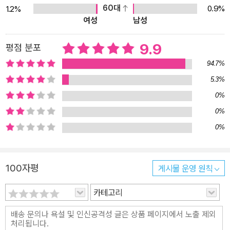
60대
0.9%
1.2%
는 방법이 ‘독서를 통한 확장'이라고 입을 모은다. 왜냐하면 교과 수업
여성
남성
에서 호기심을 품고 관련 책을 찾아 부족한 부분을 채워나가는 자기
주도적 탐구 과정을 보여주는 것이 최상위 대학과 입학사정관이 원하
9.9
평점 분포
는 생기부 형태이기 때문이다. 저자들은 독서가 여전히 생기부의 핵
94.7%
심 키워드라며 생기부 전체 영역에서 한층 깊이 있는 독서 후 활동으
5.3%
로 녹여내는 것이 공략 포인트라고 강조한다. 필독서 100권은 서울
0%
대 필독서, 베스트셀러, 교과 교사들이 추천한 책, 교실에서 학생들이
많이 읽고 반응이 좋았던 책 중에서 엄선했다. 그리고 독서 후 창의성
0%
과 역량을 보여줄 구체적인 후속 심화 활동을 책마다 일일이 제시했
0%
다. 또한 학교 현장에서 진행했던, 주제발표활동과 과제연구, 관련 학
과 진로탐색 활동의 사례도 같이 소개했다. 당장 어떤 책을 읽어야 할
100자평
게시물 운영 원칙
지 선택조차 어려운 학생부터, 상당한 독서량을 갖추었으나 심화 독
후 활동으로 연결하는 아이디어를 고민하는 학생까지, 이 책에서 현
카테고리
실적인 가이드라인을 찾을 수 있을 것이다. 확 바뀐 입시 제도, 독서가
생기부의 질을 좌우한다 새롭게 발표된 2028 대입 개편안에 따라,
대입의 핵심인 내신과 수능 모두 영향력이 줄어드는 방향으로 변화가