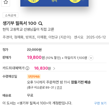
소득공제
생기부 필독서 100
현직 고등학교 선생님들이 직접 고른
주경아
,
정재화
,
방희조
,
이재환
,
이현규
(지은이)
센시오
2025-05-12
정가
22,000원
19,800
판매가
원
(10% 할인) +
마일리지 1,100원
16,830
카드최대혜택가
원
수령예상일
양탄자배송
오후 1시까지 주문하면 밤 11시
잠들기전 배송
(중구 서소문로 89-31 )
변경
배송료
무료
이 도서는 <
생기부 필독서 100
>의 개정판입니다.
구판 보기