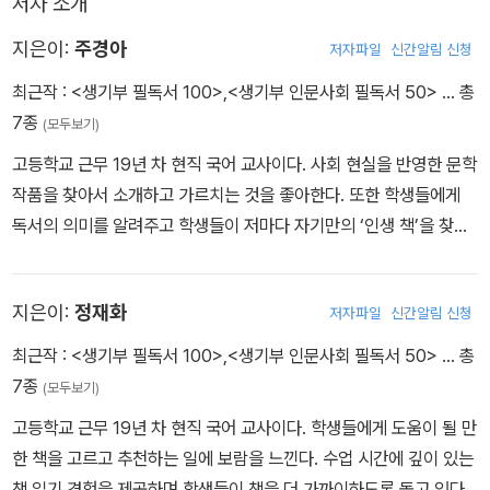
저자 소개
활동과 관련지 어야 하기 때문에 더 정교한 노력이 필요합니다.
지은이:
주경아
저자파일
신간알림 신청
최근작 :
<생기부 필독서 100>
,
<생기부 인문사회 필독서 50>
… 총
7종
(모두보기)
고등학교 근무 19년 차 현직 국어 교사이다. 사회 현실을 반영한 문학
작품을 찾아서 소개하고 가르치는 것을 좋아한다. 또한 학생들에게
독서의 의미를 알려주고 학생들이 저마다 자기만의 ‘인생 책’을 찾도
록 돕는 일에 보람을 느낀다. 수업 시간에 현재를 바탕으로 앞으로 올
미래사회를 상상해보도록 지도하며 그 안에서 학생들이 나아가야 할
지은이:
정재화
저자파일
신간알림 신청
방향에 대해 고민할 수 있는, 꿈을 찾는 수업을 하기 위해 노력한다.
최근작 :
<생기부 필독서 100>
,
<생기부 인문사회 필독서 50>
… 총
7종
(모두보기)
고등학교 근무 19년 차 현직 국어 교사이다. 학생들에게 도움이 될 만
한 책을 고르고 추천하는 일에 보람을 느낀다. 수업 시간에 깊이 있는
책 읽기 경험을 제공하며 학생들이 책을 더 가까이하도록 돕고 있다.