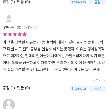
이 부분에 대해 설명하는 학자들이 생겼다. 최근 들어서는 또다시 이
공감 (
1
)
댓글 (0)
모든 분야를 널리 두루 읽을 시간은 매우 제한적이다. 그러나 더 이상
삶을 바꿔야 한다> 등 오늘날 철학 명저들을 만날 수 있습니다. ​​고전
을 한 권의 책에 정리한 것이다보니자연스럽게 지면의 한계로 인해
산 오류를 저지르는 것을 감안하면 모든 수학적 판단의 정확성 역시
성이라는 부분도 함께 다루게 되었다. 하나의 존재가 규정하는 것은
그럴 필요가 없도록 한 가지 예외를 만들어 낸 책이 있다. 이 책의 저
의 반열에 오를 만한 현대 작품이 가득합니다. 과거에는 신학자, 성직
부족한 부분들이 발생하였다.그런 부분들을 저자는 함께 읽어볼 책을
의심해봐야 하기 때문에 학문에서도 확고한 지식이 존재한다고 말할
사회적인 관점인지 태생인지까지도.과학이 덜 발달했을 때와 달리 이
자 톰 버틀러가 그 어려운 일을 해낸 덕분에 보상은 우리가 받게 되었
자가 곧 철학자였던 시대가 있었던 만큼 오늘날에는 정치, 경제, 사회,
메뉴
소개해주면서 보완해주었다.관심 있고 더 깊이 있게 알고 싶은 부분
순 없다.이렇듯 데카르트는 우리가 일부 지식에 호도당하거나 속고
제는 인간에 대한 의학까지 발달하면서 철학에서 치열하게 논쟁했던
다. 그가 저술한 경제, 정치, 자기 계발 등 50권 시리즈의 다른 책들과
과학, 심리, 예술 등 다양한 분야의 전문가들이 세상과 인간을 탐구하
은 소개해주는 책을 읽으면서 알 수 있게 구성되어있다.작은 배려이
있다면 그런 속임을 당하는 '나'가 있어야 한다는 것이다.나는 이로부
안덕종
2022-11-22
것들이 무의미하게 된 것도 있다. 무의미하다는 건 과학이 다소 배제
마찬가지로, 이 책은 독자들에게 해당 분야에 대한 훌륭한 개요를 제
고 있습니다. 각 시대마다 고유한 사고 편향이 있지만 그럼에도 세계
지만 더 깊이 있는 탐구를 위한 수단으로 충분하다고 생각되었다.철
터 내가 하나의 실체고 그 본질 혹은 본성은 오로지 생각하는 것이며,
된 방법으로 개념을 설명했는데 이제는 아니라고 밝혀졌다. 그렇다고
공한다. 독자들에게 더 많은 독서를 위한 안내서 역할을 할 뿐만 아니
지성사에 한 획을 그은 인물들과 그들의 저작들을 만나는 시간이 주
학은 공식적인 학문으로서는 비교적 역사가 짧지만 인류와 오래 호흡
존재하기 위해 아무런 장소도 필요 없고 또 어떤 물질적 사물에도 의
이 책을 선택한 이유는?​나는 철학에 대해서 깊이 알지는 못한다. 학
무의미하다는 건 아니다. 거기서 출발해서 또 다시 한 쪽 방향만 맞다
라, 각 저자의 주요 내용을 식별하는 데에도 도움을 준다. 보드리야
는 의미는 큽니다. ​​함께 읽기 좋은 책을 소개하고 있어 주제별로 사고
해온 지식 분야다. 에피쿠로스는 아테네의 자택 정원에 학교를 세웠
존하지 않는다는 결론에 이르렀다.인간의 본질은 생각하는 존재이다.
교 다닐 때도 철학 공부를 열심히 하지는 못했다. 이유는 형이상학적
는 것이 아닌 다른 방향도 있다는 개념을 얻게 되었다. 철학은 그렇게
르, 시몬 드 보부아르, 베르그송, 다비드 봄, 노암 촘스키, 푸코, 마이
의 지평을 확장할 수 있게 도와줍니다. 자기계발 사회를 살아가는 우
고, 오늘날에도 전 세계의 술집과 가정에서 철학 클럽을 만나볼 수 있
판단이 잘못되었다 해도, 사실이라고 인식하는 것에 속고 있더라도
으로 얘기하는 철학의 단어들이 나에게는 까탈스럽게다가 왔기 때문
서로 논쟁하고 반론을 펼치며 자신의 주장을 치열하게 할 때 더욱 발
클 샌델, 슬라보 지젝 등 이 책에 언급된 사상가들의 이름은 모두 오랫
리들에게 본질적인 이야기를 해주는 철학서의 매력을 안겨주는 책 <
다. 철학은 살아 숨쉬는 것과 철학적 질문은 인간이 실존하는 한 언제
우리가 인식하고 의식을 갖고 있다는 사실은 의심할 수 없다.그래서
이다. ​철학을 탐구하고 이해를 하면 우리 개인의 삶이 윤택해진다. 삶
전하게 된다.이런 철학을 제대로 배우는 건 난 포기했지만 알게 모르
동안 익히 알고는 있었지만, 실제 이들의 생각을 내 삶을 통해 제대로
세계 철학 필독서 50>. 철학은 생각하는 방법을 다룹니다. 사람들이
까지고 되풀이 될 것이다. 여기 소개되는 50권의 저서가 이를 증명한
데카르트는 결론에 도달하기에 이른다.'나는 생각한다, 고로 존재한
의 질을 개선할 수 있다고 한다. 이 책을 선택한 이유는 일단 현재 나
게 내 뇌리에는 있다. 우리가 지금 알고 있는 많은 것들이 과거에 있던
체화해본 적은 없다고 고백한다. 고등학생 때는 시험 대비용으로 무
어떤 식으로 생각해왔는지를 아는 것은 자신의 세계관을 형성하는 데
다. 논쟁의 여지 없는 위대한 철학자들의 저작으로 진정한 통찰력을
다.'♣ 개인주의에 바탕을 둔 자유주의의 교본이자 민주주의 입문서,
의 삶이 무겁고 자꾸만 가라앉기 때문이다. 과거의 철학자들은 인간
걸 나도 모르게 받아들였고 그 토대 위에 발전했기 때문이다. <세계
조건 암기해야 했던 내용이 대부분이었기 때문에, 졸업 이후 수십 년
필요한 여러 개념들을 발견하는 데 도움이 됩니다. 이 책을 읽어야 할
더보기
보여준다. _ 책 중에서책이 담고 있는 내용을 잘 설명하는 부분이라
「존 스튜어트 밀의 《자유론》」애덤 스미스의 《국부론》과 쌍벽을 이루
의 삶을 어떻게 풀어 나갈까? 우리가 어려움에 처했을 때 그 역경을
철학 필독서 50>은 그렇게 인류 역사에서 중요한 철학자에 대한 설
의 사회생활을 통해 생긴 정신력의 군살 그리고 향상된 대인 기술과
이유입니다. ​​- 출판사로부터 도서를 제공받았습니다
생각되어 인용해보았다.여전히 우리 삶에 깊이 있게 관여되어 있는
공감 (
1
)
댓글 (0)
는 존 스튜어트 밀의 《자유론》은 개인의 자유와 국가의 개입 범위를
어떻게 뚫고 헤쳐 나갔을까? 그 해결책을 찾고자 이 책을 선택하게
명을 하는 책이다. 각 철학자의 대표 책과 개념을 소개한다. 이러기 위
함께 그들의 철학이 무엇인지 몸으로 배운 이후 다시 접하게 되니 살
철학을 제대로 느낄 수 있다는 부분이 참 좋았다.물론 이 책을 읽었다
논하고 있다.존 스튜어트 밀은 남에게 직접적 해를 끼치지 않는 이상
되었다.​이 책의 저자는?​이 책의 저자는 톰 버틀러 보던이다 <50권의
해서는 기본적으로 작가가 모든 철학에 대해 어느 정도는 이해하고
짝 설레기까지 한다. 철학자들과 그들의 작품에는 거의 문외한이나,
고해서 여기에서 소개되는 책을 온전히 이해했다고하거나해당 책을
개인은 그 어떤 생각도 자유롭게 표현할 수 있다고 주장하였다.이는
고전 시리즈>로 유명한 작가이자 큐레이터이다. 1967년 호주에서
있어야 가능하다. 단순히 해당 철학자의 책 한 권 읽은 것으로는 힘들
메뉴
들어 본 풍월은 있어서 노암 촘스키, 대니얼 카너먼, 마이클 샌델에게
쓴 철학자의 사상을 알게되었다라고 말하기는 어려움이 있을 것이다.
현대 자유주의 사상에 큰 영향을 끼쳤으며 양적 공리주의를 질적 공