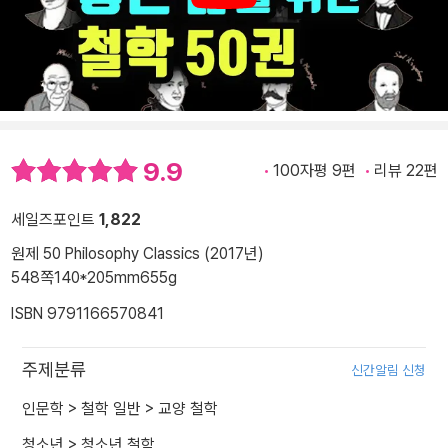
9.9
100자평 9편
리뷰 22편
세일즈포인트
1,822
원제 50 Philosophy Classics (2017년)
548쪽
140*205mm
655g
ISBN 9791166570841
주제분류
신간알림 신청
인문학
>
철학 일반
>
교양 철학
청소년
>
청소년 철학