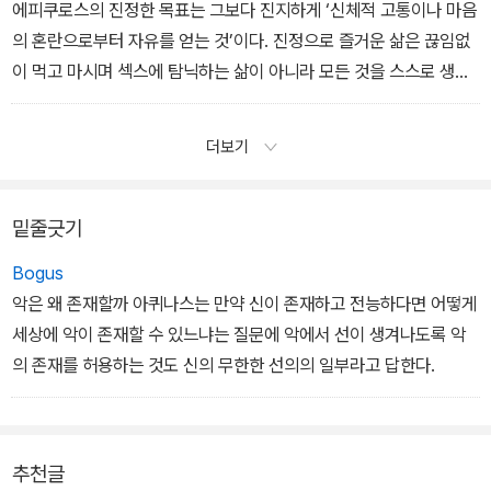
_ ‘주디스 버틀러의 《젠더 트러블》’ 중에서
에피쿠로스의 진정한 목표는 그보다 진지하게 ‘신체적 고통이나 마음
의 혼란으로부터 자유를 얻는 것’이다. 진정으로 즐거운 삶은 끊임없
이 먹고 마시며 섹스에 탐닉하는 삶이 아니라 모든 것을 스스로 생각
하고 선택하면서 정신적 고통을 초래할 일은 행동으로 옮기지 않는
삶이다.
더보기
_ ‘에피쿠로스의 《서간집》’ 중에서
밑줄긋기
Bogus
악은 왜 존재할까 아퀴나스는 만약 신이 존재하고 전능하다면 어떻게
세상에 악이 존재할 수 있느냐는 질문에 악에서 선이 생겨나도록 악
의 존재를 허용하는 것도 신의 무한한 선의의 일부라고 답한다.
추천글