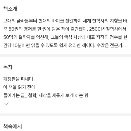
책소개
고대의 플라톤부터 현대의 마이클 샌델까지 세계 철학사의 지형을 바
꾼 50권의 명저를 한 권에 담은 책이 출간됐다. 2500년 철학사에서
50명의 철학자를 엄선해, 그들의 핵심 사상과 대표 저작의 정수를 한
권당 10분이면 읽을 수 있도록 쉽게 정리한 책이다. 수많은 전문가에
게 검증받았고 우리가 사는 삶의 모든 분야에서 큰 영향을 끼친 철학
자의 책을 한 권당 500원에 읽을 수 있으니 가성비도 최고다.
목차
철학은 우리의 삶을 이루는 인간과 사회에서 일어나는 근본적인 문제
개정판을 펴내며
를 다루기에 굉장히 실용적인 학문이다. 그러나 우리는 알게 모르게
이 책을 읽기 전에
철학이란 말에 움츠러든다. 막상 읽어보려 해도 수많은 철학자 중에
들어가는 글_ 철학, 세상을 새롭게 보게 하는 힘
어떤 책을 읽어야 할지 판단하기 어렵고 수십 권씩 읽는 것도 버겁다.
《세계 철학 필독서 50》은 이 문제에 대한 해결책을 제시한다. 이 책
한 권이면 어렵게만 느껴지던 철학의 핵심 지도가 한눈에 들어오고
책속에서
어디서부터 시작해야 할지 분명하게 알 수 있다.