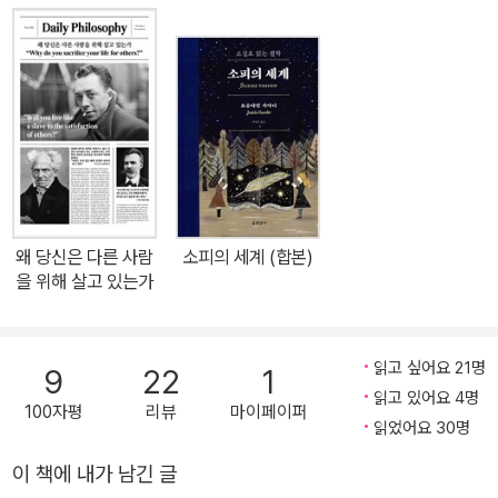
책을 골라야 할지 판단하기도 어렵고, 그런 상황에서 여러 권을 읽어
야 한다는 것 또한 부담스럽다. 《세계 철학 필독서 50》은 바로 이런
고민을 단숨에 해결해준다. 어렵게만 느껴지던 철학의 핵심 지도를
한눈에 파악할 수 있도록 구성해, 어디서부터 어떻게 시작하면 좋을
지 도움을 준다. 이 책의 저자인 톰 보틀러 보든은 ‘50권의 고전 시리
즈’로 유명한 작가이자 큐레이션이다. 그런 만큼 그가 고심해서 고른
50권의 명저는 논쟁의 여지가 없는 이 시대의 고전들이다. 우리가 꼭
읽어야 할 불후의 대작들을 한 권에! 《세계 철학 필독서 50》에는 25
왜 당신은 다른 사람
소피의 세계 (합본)
00년간 재해석되어온 플라톤의 《국가》부터 동양 최고의 경전인 공
을 위해 살고 있는가
자의 《논어》, “나는 생각한다, 고로 존재한다”를 말한 데카르트의
《제일철학에 관한 성찰》, 최대 다수의 최대 행복을 위한 제러미 벤담
의 《도덕과 입법의 원리》, ‘패러다임’이란 용어를 탄생시킨 칼 포퍼의
읽고 싶어요 21명
9
22
1
《과학혁명의 구조》, 페미니즘을 새롭게 해석한 주디스 버틀러의 《젠
읽고 있어요 4명
100자평
리뷰
마이페이퍼
더 트러블》과 능력주의 사회에 파문을 던진 마이클 샌델의 《정의란
읽었어요 30명
무엇인가》까지 당대는 물론이고 후대 및 현재까지도 영향을 준 50인
이 책에 내가 남긴 글
철학자들의 주요한 사상과 대표 저작이 실려 있다. 이 하나하나의 책