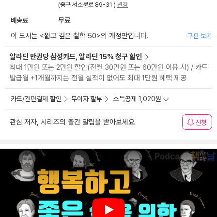
(중구 서소문로 89-31 )
변경
배송료
무료
이 도서는 <
짧고 깊은 철학 50
>의 개정판입니다.
구판 보기
알라딘 만권당 삼성카드, 알라딘 15% 청구 할인
최대 1만원 또는 2만원 할인(전월 30만원 또는 60만원 이용 시) / 카드
발급월 +1개월까지는 전월 실적이 없어도 최대 1만원 혜택 제공
카드/간편결제 할인
무이자 할부
소득공제 1,020원
관심 저자, 시리즈의 출간 알림을 받아보세요
신청
Play