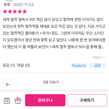
태어났으며 현재 영국 옥스퍼드에서 거주하고 있다.​그는 현대인의 삶
다.해당 철학자의 여러 권을 읽으며 습득해서 남에게 소개할 정도가
로 먼저 눈길이 향한다. 우선, 영어를 공부한 사람이라면 누구나 접해
루루
2022-11-24
하지만날마다 생각하고 고민하던 것들이 멀게만 느껴지는 철학의 한
리주의로 발전시켰다.직접적 피해를 끼치지 않는 한 자유가 보장된다
의 가치와 깊이를 더하는 지식의 안내자이다. <세계 철학 필독서 50
되어야 가능한 작업이다. 지금까지 이런 류의 책은 주로 동양 작가가
보았을 ‘변형생성문법 이론‘으로 유명한 노암 촘스키는 엄밀히 말해
범위에서어떻게 적용되고 있는지, 그리고 어떻게 펼쳐지고 있는 지를
면 개인의 삶이 한층 밝아지고 다양한 의견이 교류됨으로써 사회의
>은 지식의 토대인 철학 분야에 크게 영향을 끼친 50권의 책을 뽑아
쓴 걸 읽었다. 이번에 아마 처음으로 서양 작가가 쓴 책으로 읽게 되었
철학자가 아니면서도 미국의 자국 우선주의와 전 세계를 대상으로 한
세계 철학 필독서 50! 책은 많이 읽었고 철학에 관한 이야기도 많이
책을 읽는 동안 끊임없이 생각하고 알 수 있는 기회를 가지게 된다.이
발전에 크게 기여한다고 밀은 믿었다.즉, 자유가 확대되면 개인의 삶
서 주요한 철학자와 핵심 사상을 한 권에 정리했다. 고대 플라톤에서
다. 주로 고대부터 근대정도까지 소개한 책을 읽었다. 이 책은 현대까
빅 브러더 정책에 대한 신랄한 비판으로 존경받는 뛰어난 언어학자
읽었는데 정작 철학책을 제대로 읽은 적은 없는 것 같다. 지금 가지고
부분이 이 책이 주는 큰 매력포인트라고 생각되었다.그리고 이 책을
과 사회 전체 영역에 혜택이 돌아가므로 법과 사회 제도를 만들어야
현대 마이클 샌델까지 2,500년 철학사를 한눈에 꿰뚫을 수 있는 입
지 소개한다. 그러다보니 다소 논쟁적인 부분도 포함한다. 아쉬운 건
다. 철학적 원론을 논하기보다는 철학적 정책이 현실 세계에서 실현
있는 철학책은 플라톤의 <국가>정도. 그런데 이마저도 무슨 소리인
읽다보니 자연스럽게 다른 책들도 궁금해지는 부분이 있었다.<세계
한다고 주장했다.밀의 자유론은 벤담으로부터 계승한 공리주의 사상
문서이다. ​철학의 부류는?​그동안 머리로만 이해하려고 애썼던 철학
이런 책은 연대순으로 해야 읽는 사람입장에서는 순차적으로 하나씩
되도록 앞장서는 모습이 실천하는 지식인의 표상이 아닌가 싶다. 우
지 모르겠어서 몇년 전에 몇쪽 읽고 덮었다. 나중에 한 번 읽어봐야겠
심리학 필독서 30>, <MBA 마케팅 필독서 45>, <MBA 리더십 필
을 기반으로 한다.밀이 주장한 자유는 교양있고 도덕적으로 성숙해야
이 이 책을 읽고 나서 어느 정도 정리가 되는 듯한 느낌이었다. 철학은
입력되는데 그게 아니었다. 이름 순으로 소개를 한다.나처럼 철학을
리 사회에서 진짜 권력은 정치제도에 있는 것이 아니라 민간경제에
다 했는데 이 톰 버틀러 보던의 <세계 철학 필독서 50>을 통해 플라
독서 43> 등다양한 서적들이 함께 있었는데, 이 책들도 읽어보고 싶
만 의미있고 가능했기에 이를 교육으로 해결할 수 있다고 보았으며
크게 두 가지로 나누는 데 경험주의적 유물론과 합리주의적 관념론이
잘 모르는 사람은 연대순으로 해야 각 철학자가 어떤 식으로 영향을
있습니다. 무엇을 생산하고, 얼마를 생산하고, 무엇을 소비하고, 투자
톤과 아주 간단히 인사만 한 상태다.독서하며 생성된 지식이나 생각
었다.그만큼.시간 투자 대비 가성비가 느껴지이게 충분하다고 생각이
물질적 쾌락보다 정신적 쾌락을 추구해야만 한다고 덧붙였다.그렇다
다. 이 책에 나와 있는 50명의 저자의 저서를 읽으면서 분류하는 재
받았는지 알 수 있어 더 좋다. 작가가 순서만 이름이 아닌 연대 순으로
더보기
를 어디에 하고, 누가 일자리를 가져가고, 누가 자원을 통제하는 등등
들이 내 장기기억속에 더 오래 저장되도록 이렇게 서평을 쓰지만, 한
들었다.
면 밀의 자유란 끝없는 자유를 의미하는 것이 아니다.바로 개별성의
미를 느꼈다. 50명의 저자가 과연 경험주의에 입각한 사람인지 아니
했다면 훨씬 체계적으로 읽으며 이해되지 않았을까한다. 확실히 근현
의 중요한 결정을 민간경제가 하고 있는 겁니다. (134쪽) 대니얼 카
공감 (
1
)
댓글 (0)
명 한명의 철학자들을 만나고 그들의 철학관을 읽다보니 마음이 편안
확대이다.국가 권력이 확대될수록 개인의 자유가 침해당하는 경향이
면 합리주의를 기준으로 하는 사람인지를 찾아 나가는 것도 상당한
대 철학자에 대한 소개는 다소 어려웠다. 내가 아직까지 고대에 머물
너먼의 ’생각에 관한 생각‘은 실제로 생각이 시스템 1과 시스템 2로
해지는 느낌이 좋아서 나중에 시간 남으면 또 읽으러 가야겠다 하는
있어 밀은 개인의 자유와 국가의 통제 사이에서 올바른 균형이 무엇
즐거움일 것이다​예를 들어 알프레드 J. 에이어의 경우 그는 항상 이런
러 있다는 뜻이기도 하다. 현대에 들어와 더욱 복잡해진 사회와 인간
이원화되어 두 시스템이 개별적이면서도 서로 연계 및 상호작용한다
생각을 하는 중이다.읽기 전 들어가는 페이지를 펼치며 [철학은 나에
인지를 고민했다.그리고 그 고민의 과정이자 답변을 수록한 것이 바
뒤로가
5편 더보기
말을 한다. 우리가 이야기를 할 때, 문장의진위 자체보다는 의미의 유
관계 때문이 아닐까한다. 여기에 인간은 똑같지만 새롭게 알게 된 지
고 설명하였으며, 심리학 연구가 우리의 사고 및 행동양식을 변화시
기
게 어떤 혜택을 가져다 줄까?]란 생각을 했다.왜냐하면 여태껏 나에
로 《자유론》이다.밀은 많은 국가들이 민주주의를 표방하고 있지만 정
무, 즉 검증 가능성이 더 중요하다고 한다. 예를 들어 '신이 존재한다.'
점에 대한 설명까지 들어가니 더욱 그런 듯하다.증정 받아 읽었습니
키는 데 전혀 효과가 없다는 결론으로 강렬한 흥미를 일으키는 작품
겐 철학이라는 단어 자체가 어려웠기 때문이다. 어렸을 적부터 들려
작 민주주의 국가가 국민의 진정한 자유를 보장하지 못하고 있음을
또는 '신은 존재하지 않는다.'라는 말은 그의 주장에 따르면 무의미하
다.까칠한 핑크팬더의 한 마디 : 연대기순으로 했으면친절한 핑크팬
쓰기
마이페이퍼 (1편)
이다. 또한, 노력의 비교 격인 ’노오력‘ 이라는 신조어가 생길 만큼 최
보관함담기
선물하기
장바구니
구매하기
온 철학이라는 학문은 고지식하며 지루하고 어렵다는 인식이 깔려있
지적했다.물론 국민이 선출한 통치자도 예외는 아니었다.여전히 사회
다. 왜냐면 검증할 수가 없으니까. ​그는 항상 어떤 객관적인 도덕적 사
더의 한 마디 : 철학 다이제스트는 좋다.함께 읽을 책https://blog.n
근 명성을 얻은 마이클 샌델 교수의 ’공정하다는 착각‘은 우리 사회에
어서 그런가 나는 모든 글자에 철학이라는 단어만 들어가면 왜인지
내 소수 집단을 탄압하고 있었으니, 이른바 다수의 횡포였다.민주주