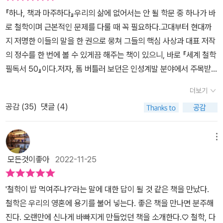
『하나, 책과 마주하다』우리의 삶에 없어서는 안 될 학문 중 하나가 바
로 철학이며 근본적인 문제를 다룰 때 꼭 필요하다.고대부터 현대까
지 저명한 이들의 말을 한 권으로 뭉쳐 그들의 핵심 사상과 대표 저작
의 정수를 한 번에 볼 수 있게끔 해주는 책이 있으니, 바로 『세계 철학
필독서 50』이다.저자, 톰 버틀러 보던은 인성계발 분야에서 주목받
는 전문 집필가이다.런던경영대학과 시드니대학을 졸업했으며 영국
더보기
과 호주를 오가며 꾸준히 집필과 세미나 활동을 펼치고 있으며 자기
공감 (
35
)
댓글 (4)
계발 및 성공철학에 대한 웹사이트를 운영하고 있다.그의 첫 번째 책
인 『내 인생의 탐나는 자기계발 50』은 ‘가능성의 학문에 결정적인 길
잡이가 됐다’는 호평과 함께 벤야민 프랭클린 상을 수상했으며 《For
메뉴
ward》지가 선정한‘올해의 책’에 뽑혔다.자기계발과 성공철학, 심리
모든것이좋아
2022-11-25
학, 영혼을 울리는 고전 등 인간의 삶에 뿌리를 두고 있는 학문 분야의
명저들을 가려 뽑고 그 안내서를 만들기 위해 수백 권의 책을 읽고 분
'철학이 밥 먹여주냐?'라는 말에 대한 답이 될 것 같은 책을 만났다.
석하는 데만 10여 년을 보냈다.이후 『내 인생의 탐나는 영혼의 책 5
철학은 우리의 영혼에 용기를 불어 넣는다. 좋은 책을 만나면 분주해
0』을 연이어 발표하면서 큰 반향과 함께 전세계 17개 언어로 번역 출
진다. 오랜만에 신나게 바빠지게 만들었던 책을 소개한다.​♡ 철학, 다
판되었다.철학은 인간의 활동 중에서 가장 숭고하면서도 가장 사소한