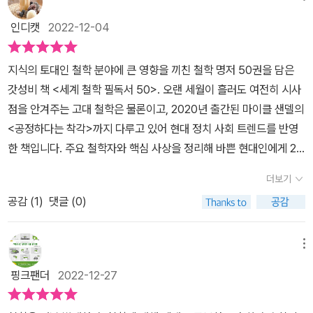
(50권의 제목만 적어도 500자가 나오겠군요.) 1274년 라틴어로(!)
많다는 기대감에 불이 꺼질줄 모르게 만들어줄 반려책이 되면 좋겠
의 《신학대전》으로 시작한다. '이 책을 읽기 전에'를 읽었기에 이름순
이게 만든 '제1운동자'가 존재해야만 하고, 그것이 바로 신이다.2. 어
출간된 100권의 대작입니다. 인간은 당연히 행복을 원하지만 그 행
인디캣
2022-12-04
다. 이 책 하나로 읽고 싶어지거나 읽어야겠다고 다짐하게 될 책의 목
으로 되어 있다는 것을 알 수 있었기에 부담 없이 보게 된다. 간략하게
떤 것도 스스로를 생겨나게 할 수는 없다. 그리고 만약 어떤 것을 생겨
복이 무엇으로 이루어지는지는 잘 알지 못한다는 말을 대단한 통찰입
록이 생기지 않을 수 없다. 프롤로그 중에서​보통 인간의 문제에 관해
철학서를 소개받기에 어렵지 않게 접하게 된다. 분명 해당 도서만을
나게 한 원인인 없다면 결과도 없을 테니 지금 우리가 이야기하는 것
니다. 두번째는 악의 평범성 banality of evil을 이야기한 한나아렌
지식의 토대인 철학 분야에 큰 영향을 끼친 철학 명저 50권을 담은
서는 철학보다 심리학이 더 신뢰할 만한 학문 분야라고 생각한다. 심
읽었다면 더 부담 되었을 책들. 궁금하지만 아직 구매도 못한 장 보드
은 존재할 수 없었을 것이다. 그런데 현재 무언가가 존재한다는 사실
트의 인간의 조건입니다. 참 어려운 사람입니다. 독일에 있는 철학자
갓성비 책 <세계 철학 필독서 50>. 오랜 세월이 흘러도 여전히 시사
리학은 실험적이기 때문이다. 하지만 비트겐슈타인이《철학적 탐구》
리야르의 《시뮬라시옹》은 분량 때문인지 과거 영상으로 접했던 내용
은 그것이 최초의 원인에서 나온 결과임을 의미한다.3. 아무것도 존
는 웬지 생각하는 로봇같습니다. 뭔가 한치도 어긋남이 없는데 정이
점을 안겨주는 고대 철학은 물론이고, 2020년 출간된 마이클 샌델의
에서 언급했듯이, 과학적 방법은 때로 개념적 깊이의 부족함을 감추
이 더 이해하기 수월했던 것 같다. 소장하고 있으면서 제대로 읽지 못
재한 적이 없다고 가정해보자. 인과법칙에 따르면 이 가정은 지금도
안가는... 그런데 하이데거와 불륜이 나치패망후 전범재판이 끝나고
<공정하다는 착각>까지 다루고 있어 현대 정치 사회 트렌드를 반영
는 역할을 한다.​ '실재란 무엇인가? 인간이란 무엇인가? 삶의 의미란
한 공자의 《논어》, 대니얼 카너먼의 《생각에 관한 생각》, 존 스튜어트
아무것도 존재할 수 없다는 의미가 된다. 그렇지만 만물은 존재하며,
밝혀졌다고 들었는데 처음부터 연인 관계였다고 더알아보기에서 이
한 책입니다. 주요 철학자와 핵심 사상을 정리해 바쁜 현대인에게 25
무엇인가?' 니체의 주장에 따르면, 철학은 만물의 총체성 totality 을
밀의 《자유론》, 버트런드 러셀의 《행복의 정복》은 이 책을 참고해서
만물의 존재가 가능하려면 반드시 다른 모든 것을 존재하게 만든 최
야기합니다. 3번째는 그 유명한 니코마코스윤리학입니다. 니코마코
00년 철학사를 한눈에 보기 쉽게 보여주는 철학 입문서로 활용하기
고려하기 위해 생겨난 유일하게 진정한 '메타' 학문이다.​​그렇다고 철
읽어보면 보다 수월하게 읽을 수 있을 것 같다는 생각을 해보게 된다.
초의 존재가 있어야만 한다. 우리는 이것을 신이라고 이해한다.4. 사
더보기
스가 아리스토텔레스의 아들이었군요. 우리의 최대 행복은 이성을 통
좋습니다. 이 책은 일상 속 철학 즉 심리학, 정치, 경제 등에 통용되는
학이 '과학적'이란 말은 아니다. 버트런드 러셀은 “더 많은 사실을 알
몇몇 책은 읽기를 도전하다 포기했던 책 들이었고, 이 책을 통해 처음
람을 비롯해 존재하는 모든 것에는 크고 작은 차이가 있다. 어떤 사람
해 도달한 선택에서 얻어진다. 우리는 장기적인 안목에서 자신에게
공감 (
1
)
댓글 (0)
개념 흐름을 익히고자 하는 이들에게 유용한 책입니다. ​​그동안 철학
아내는 것이 과학의 임무라면, 철학의 역할은 과학을 들여다볼 수 있
접하는 낯선 제목의 책들도 많이 만나게 됐다. 취향 위주의 독서를 하
은 선하고 진실하고 고귀하지만, 어떤 사람은 그렇지 않다. 그렇지만
최선인 목표를 이루어내고, 그 과정에서 행복은 저절로 따라온다. 쾌
은 너무나도 거창한 학문으로 여겨져 일상과 동떨어진 느낌을 받기도
는 유효한 개념과 법을 정립하는 것'이라고 설명한 바 있다. 스티븐 호
기에 편협하게 책을 고르는 편이라는 것이 다시금 드러나는 시간이었
우주의 각 개체는 어떤 '최대치'와의 비교로 나타날 수 있다. 예를 들
락만으로 점철된 삶은 평생에 걸쳐 목표를 추구하는 이성적이고 목적
했는데요, 연대별로 진행하는 철학사를 접한 일반인이라면 더더욱 그
킹의 신념처럼 과학이 철학을 포함하고 있다기보다는 철학이 과학 이
메뉴
다. 철학에 관심은 두고 있으나 깊게 발을 들이기보다는 발을 들일까
어 물체의 뜨거운 정도는 열의 최대치인 불과의 비교로 측정된다. 윤
적인 행위가 결여돼 있으므로 오히려 행복을 저해한다. 우리에게 덧
런 느낌을 받았을 겁니다. <세계 철학 필독서 50>은 철학이 다른 모
론과 기초 자료를 더 큰 맥락에 적용시킨다고 봐야 할 것이다. 과학도
말까 하는 애매한 경계에 서 있기에 삶으로 다가오는 철학에 제대로
리의 관점에서도 가장 선하고 진실되고 고귀한 것이 반드시 존재해야
핑크팬더
2022-12-27
없지 않은 참된 기쁨을 주는 길은 도덕적인 길이다.대부분의 사람은
든 주제를 바라보고 이해하는 데 필요한 메타 학문이라는 것을 바탕
결국은 인간의 일이므로, 만약 과학이 우리 이론을 자연과 일치시키
뛰어들지 못하는 것은 아닌가도 생각을 해보게 된다. 철학에 관심을
한다. 모든 분류에는 궁극적 수준이 있어야 하고, 그 궁극적 수준이 그
오로지 만족하는 삶을 추구한다. 아리스토텔레스는 그래서야 ‘방목하
으로, 우리의 삶의 질을 올려주고 세상 속에서 우리의 행동을 이끌어
려는 시도라면 우리가 가장 먼저 다뤄야 할 것은 인간의 본성이다.​(출
두지만 항상 겉돌기만 하는 내게 철학에 제대로 발을 들이기 위해 읽
것을 분류하는 원인이 된다. 인간의 관점에서 우리에게 선하거나 진