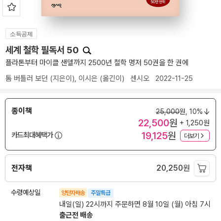
소득공제
세계 철학 필독서 50
플라톤부터 마이클 샌델까지 2500년 철학 명저 50권을 한 권에
톰 버틀러 보던
(지은이),
이시은
(옮긴이)
센시오
2022-11-25
종이책
25,000
원,
10%
22,500
원
+ 1,250원
19,125
원
카드최대혜택가
더보기
전자책
20,250
원
수령예상일
양탄자배송
주말특급
내일(일) 22시까지 주문하면 8월 10일 (월) 아침 7시
출근전 배송