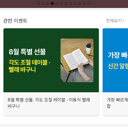
관련 이벤트
전체보기
8월 특별 선물. 각도 조절 테이블 · 이동식 빨래
가장 빠르게
바구니
합