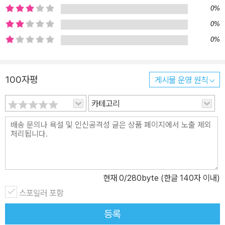
0%
도움이 되도록 구성했다. 실제로는 100개의 도서를 소개받는 셈이니
그야말로 가성비를 넘어 ‘갓성비’ 아닐까. 이제 《세계 철학 필독서 5
0%
0》과 함께 어렵지 않게 철학의 세계를 만끽해보자.
0%
100자평
게시물 운영 원칙
카테고리
현재
0
/280byte (한글 140자 이내)
스포일러 포함
등록