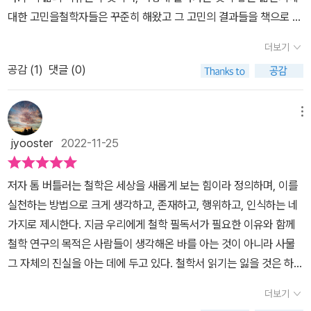
이미 아주 많은 철학자가 다양한 방법과 개념으로 설명했다. 각자 자
합니다. 그래도 뒤의 50권은 제목과 두어줄 핵심정리만 있습니다. 이
가 아닌 '타자'로서 여성뿐만 아니라 소수자 차별을 다룬 시몬 드 보부
대한 고민을철학자들은 꾸준히 해왔고 그 고민의 결과들을 책으로 남
행복, 즉, 지복지관이 바로 아퀴나스가 말하고자 하는 것이다.♣ '나는
신의 고민에서 출발해서 다른 방식으로 풀어낸다. 그만큼 철학은 각
렇게 세줄요약, 다섯줄 요약같이 수백권을 소개해주는 것도 좋을 것
아르의 <제2의 성> 등 세대별 지성계의 스타들을 만날 수 있습니다. ​​
겨두었다.그렇게 쌓아둔 2500년의 시간.기나긴 시간만큼 그들의 이
생각한다, 고로 존재한다' 영원히 남을 철학적 명제의 탄생, 「데카르
자의 영역이 강하지만 이것도 시간 순서대로 본다면 서로가 영향을
깉습니다.
더보기
철학책으로 노벨문학상을 받은 앙리 베르고송의 <창조적 진화>, 헤
야기는 값지게 쌓여있지만사실 그들의 이야기를 하나하나 들여다보
트의 《제일철학에 관한 성찰》」'나는 생각한다, 고로 존재한다'누구나
주고 받았다. 고대 그리스 시대 철학자가 거의 동시다발적으로 등장
겔의 <정신현상학>, 칸트의 <순수이성비판>, 파스칼의 <팡세>, 사
공감 (
1
)
댓글 (0)
는 일은 쉽지가 않다.시간도 많이 걸리고 내용도 어렵게 다가오기 때
한 번쯤은 들어봤을 것이다.근대 철학의 아버지라 불리며 합리주의
했을 때에도 서로 영향을 받았다.그 이후 모든 건 거기서부터 또 다
르트르의 <존재와 무> 등 제목이 난해하거나 어려워 보인다는 선입
문이다.<세계 철학 필독서 50>이 책은 2500년의 철학사에서 의미
철학의 길을 열었던 데카르트가 남긴 말이다.르네 데카르트는 프랑스
시 출발한다. 철학자는 이로부터 영향을 받아 승계하거나 거부하거
견으로 결코 읽지 않았을 법한 책도 이번 기회에 그 가치를 알게 되니
있는 책 50권을 정리해두었다.하루하루 바쁘게 살아가지만 우리에게
철학자로 철학 뿐만 아니라 과학, 수학에도 지대한 공헌을 남긴 인물
메뉴
나 개선하는 식으로 철학을 발전시켰다. 철학이 발전해서 심리학
이 또한 즐겁습니다. 어떤 새로운 시각을 안기는지, 현대인들에게 던
꼭 필요한 철학에 대해서핵심적인 내용과 사상을 간략하면서도 명쾌
이다.《제일철학에 관한 성찰》이 그의 대표 저작으로 앞서 말했던 유
은 물론이고 뇌과학, 물리와 수학까지 전부 영향을 받았다. 과거에 철
jyooster
2022-11-25
지는 화두의 의미를 짚어주는 <세계 철학 필독서 50>입니다. 반면
하게 설명해주고 있다.무엇보다도 이 책을 읽으면서 좋았던 부분은시
명한 철학적 명제가 바로 이 책에 담겨 있다.이 명제로 인해 우리는 신
학자는 수학이나 지금의 물리까지 전부 고민했다. 삼라만상에 대
제목만으로도 호기심을 끄는 책도 많았습니다. '톨스토이의 역사관에
간 순서대로, 역사의 흐름에 따라 배열되지 않은 부분이다.각각의 책
중심의 사고에서 벗어나 인간 중심의 사고에 접어들게 되었다해도 과
해 전부 고민을 하고 이를 풀어내려 노력했다. 사고 체계를 통해 자신
저자 톰 버틀러는 철학은 세상을 새롭게 보는 힘이라 정의하며, 이를
대한 고찰'이란 부제가 붙은 이사야 벌린의 <고슴도치와 여우>는 인
은 연대기순이 아니라 이름순으로 구성되어있다.이 부분에 있어서 누
언이 아니다.사고의 전환이나 전복이었다.데카르트는 우리가 믿고 있
의 생각을 밝히기 위한 방법으로 숫자로 표현하며 수학이 되었다. 당
실천하는 방법으로 크게 생각하고, 존재하고, 행위하고, 인식하는 네
간이 지식에 접근하는 방법을 톨스토이의 작품을 통해 기술하고 있어
군가는 체계적이지 못해서 답답하다라고 말할 수 있을지 모르겠지만
는 것들이 대부분 거짓이라 생각했으며, 잘못된 생각을 시정하고자
시는 아니었지만 지금은 물리도 철학에 출발한다.이런 식으로 철학은
가지로 제시한다. 지금 우리에게 철학 필독서가 필요한 이유와 함께
흥미롭습니다. 한국어판으로 겨우 96쪽에 불과한 짧은 책이지만 수
도리어 이렇게 구성이 되어 있어서 각각의 책을 독립적으로 바라볼
했다.'학문에서 무엇이든 확고한 것을 정립하려면 일생에 한 번은 모
현대까지 이어져왔다. 인간 존재에 대해 처음과 달리 더욱 복잡해졌
철학 연구의 목적은 사람들이 생각해온 바를 아는 것이 아니라 사물
많은 책에서 인용되고 있는 해리 프랭크퍼트의 <개소리에 대하여>,
수 있었다.철학사 흐름에 따라 볼 수도 있지만각각 한 권 한 권의 책을
든 것을 뒤집어엎고 최초의 토대에서 다시 시작해야 한다.'천문학, 의
다. 단순히 인간에 대한 개념을 선사했지만 시대가 흐르면서 남녀에
그 자체의 진실을 아는 데에 두고 있다. 철학서 읽기는 잃을 것은 하나
행동경제학의 통찰을 만나는 대니얼 카너먼의 <생각에 관한 생각>,
따로따로 바라보다보니 각각의 책이 말하고자하는 내용을조금 더 면
학 같은 자연과학은 관찰과 측정에 기반을 두기 때문에 학문적으로
대한 구분이 생겼다. 과거에는 인간은 남자였다면 이제는 여자도 존
도 없고 얻을 것뿐임을 강조한다. 우리는 이 책을 통해 과연 무엇을 얻
노력하면 된다는 신화에 파문을 일으킨 마이클 센델의 <공정하다는
밀하게 살펴볼 수 있었다,또한 책에서 이야기하는 내용들을 통해 또
신뢰할 수 없으며 기하학과 수학처럼 세상 어떤 존재에도 기초하지
더보기
재로 고민하게 된다. 이렇게 여성에 대한 인식의 전환과 함께 철학도
을 수 있을까? 세상에는 많은 배울 거리가 있지만, 우리가 관심 가는
착각>, 자기 최적화에 대한 담론을 꺼낸 슬로터다이크의 <너는 너의
다른 관점을 연결할 수 있는 기회도 가질 수 있었다.또한 50권의 책
않는 학문을 신뢰할 수 있다고 보았다.추상성때문에 항상 옳지만 계