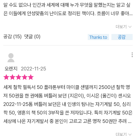
알 수도 없으나 인간과 세계에 대해 누가 무엇을 말했는지는 알고 싶
것이다. 가장 작은 틈새에서 작용하면서도 가장 넓은 전망을 열어젖
은 이들에게 안성맞춤의 난이도로 정리된 책이다. 흐름이 너무 좋아
힌다. 철학은 흔히 하는 말로 '밥을 먹여주지는 못하지만', 우리의 영
서 잘 읽히고도 기억에 남는 책으로 밑줄 긋고, 메모하고 소장할 철학
혼에 용기를 불어넣는다. 철학의 태도, 그 의심과 도전, 궤변과 변증법
더보기
도서로 추천한다. 사실 기대하지 않았었는데 저자 톰 버틀러 보던이
이 일반인에게는 종종 불쾌해 보일 수 있어도, 철학이 전 세계의 관점
공감 (
15
)
댓글 (0)
궁금해진다.​​너무나 방대한 문헌과 고전 중에서도 역사상 진짜 위대한
에 두루 비추는 그 환한 빛 없이는 어느 누구도 살아갈 수 없다, _윌리
지성들의 작품으로 자신의 정신세계를 확장해 보고 싶었다는 저자의
엄 제임스의 《실용주의》중에서♣ 신학 교과서이자 중세 스콜라 철학
목소리와 큐레이션이 느껴지기에 필독서를 소개하는 많은 책 가운데
메뉴
을 대표하는 저작, 「토마스 아퀴나스의 《신학대전》」철학자하면, 자연
서도 추천하고 싶은 책이 되었다. 같은 마음으로 철학을 만나고 싶어
스레 떠오르는 몇 명이 있는데 그 중 한명이 바로 토마스 아퀴나스다.
오렌지
2022-11-25
하는 내게도 강한 자극이 된다. ​​계속 강조하지만 저자의 리드에서 뜨
스콜라 철학의 정수라고도 불리는 《신학대전》은 집필에만 10년이 걸
거운 무언가가 느껴져서 저자의 다른 책을 계속 만나고 싶어졌다. 저
렸다고 전해진다.스콜라 철학은 기독교 신학에 중심을 둔 철학 사상
세계 철학 필독서 50 플라톤부터 마이클 샌델까지 2500년 철학 명
자는 철학을 있는 그대로 내려 두기만 하는 것이 아니라 오늘의 시점
으로, 스콜라에서 가르치던 교사인 스콜라스티쿠스를 중심으로 연구
저 50권을 한 권에톰 버틀러 보던 (지은이), 이시은 (옮긴이) 센시오
에서 큐레이션하고 대신 질문도 해준다. 이 책의 가치는 거기에 있다.
가 이루어져 스콜라 철학이라 이름이 붙여졌다.중세 초기, 모든 철학
2022-11-25톰 버틀러 보던은 내 인생의 탐나는 자기계발 50, 심리
50권의 철학 책과 '함께 읽으면 좋은 책'을 추천하는 것까지 세심하게
자가 신학자나 성직자였기 때문에 신학은 모든 핵심적인 질문을 끌어
학 50, 영혼의 책 50의 3부작을 쓴 저자입니다. 특히 자기계발 50은
준비된 철학과의 만남으로 이 모든 책을 직접 독파한다 해도 결코 정
안아 심리학보다 더 앞서서 인간의 행동을 포용했다.《신학대전》에서
세상에 나온 자기계발서 중 본인이 고르고 고른 명작 50권만 추려 멋
리하지 못할 철학의 정수를 만날 수 있다. 읽었던 책을 요약하는 차원
토마스 아퀴나스는 아리스토텔레스의 영혼론을 바탕으로 인간 영혼
지게 정리하여 원작보다 다 깊이있는 느낌까지 드는 책도 있을 정도
에서도 훌륭했고 읽지 못한 책에 가까이 접근할 수 있는 지름길 같았
더보기
안에 지성이 포함될 수 있으며 지성을 지닌 인간의 영혼은 불멸한다