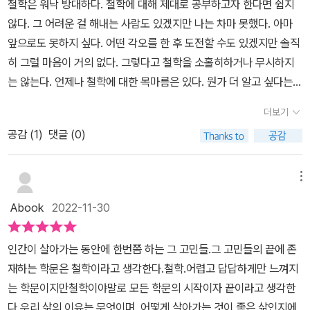
철학은 워낙 방대하다. 철학에 대해 제대로 공부하고자 한다면 쉽지
는 가축‘보다 나을 게 없다고 생각한다. ‘완전한 삶‘을 원한다면 끊임
주며, 우주 내에서 우리가 서 있는 위치를 알려주는 철학에 초점 맞춥
판사로부터 무상으로 책을 제공 받아 감사히 읽고 솔직하게 쓴 리뷰
어봐야 할 책들을 소개하는 시간 같았다. 책에서 나오듯 조금 수월하
실한 것은 절대적인 관점에서 선하고 진실하고 완전한 존재로 말미암
않다. 그 어려운 걸 해내는 사람도 있겠지만 나는 차마 못했다. 아마
없이 자신을 가다듬고 기술을연마하여 행동과 미덕을 겸비해야 한다.
니다.저자는 철학 자체가 개개인의 세계관이 반영될 수밖에 없다는
입니다.)
게 읽힐 책들은 아니기에 가볍게 접하라 하기는 어려울 것 같다. 하지
아 생겨난다. 이 존재가 바로 신이다.5. 지능이 없는 사물은 예측 가능
앞으로도 못하지 싶다. 어떤 각오를 한 후 도전할 수도 있겠지만 솔직
진정한 행복은 오랜 세월에 걸쳐 자기 자신과 목적에 힘을 쏟은 후에
걸 인정합니다. 개인적 정신의 투영물인가 그럼에도 보편적 핵심에
만 철학에 관심이 있는 이들이 어떤 책을 접해야 할지 고민을 할 때 도
하고 효율적인 방식으로 움직이지만, 그 배후에 어떤 지적인 존재가
히 그럴 마음이 거의 없다. 그렇다고 철학을 소홀히하거나 무시하지
야 얻어진다.48p먼옛날 할아버지같은 올바른 소리군요. 기원전 4세
도달하고 있느냐를 고민합니다. 우리가 어떻게 세상을 바라보는지,
움을 줄 수 있는 책이 아닌가 생각한다. 이 책에서 내가 궁금했던 답
없다면 이런 움직임이 발생할 수 없다. 마치 날아가는 화살 뒤에는 항
는 않는다. 언제나 철학에 대한 목마름은 있다. 뭔가 더 알고 싶다는
기 사람이니 옛날 사람이 맞습니다. 키케로의 의무론은 기원전 44년
개인적 삶의 원칙에 필요한 철학으로 접근합니다. 개개인의 철학이
을 찾을 수는 없었으나 어떻게 다가가야 할지에 대해 생각을 해보는
상 화살을 쏜 궁수가 존재하는 것과도 같다. 이 논리에 따르면 이 세상
지적 호기심도 물론 있다. 중요한 건 마음만 있을 뿐 하나씩 체계적으
에 아들 마르쿠스에게 보낸 3편의 편지였습니다. 라틴어 강독교재로
우리가 하는 모든 행동의 토대를 이루기 때문입니다. ​​플라톤, 칸트, 헤
더보기
기회를 열어주는 책이었다 전하며 리뷰를 줄인다. *이 리뷰는 책을
자체가 어떤 지적인 존재의 지시로 움직이고 있으며, 이 존재가 바로
로 공부하려고 시도한 적은 지금까지 단 한 번도 없었다.대부분 철학
도 쓰고 있답니다. 이런 정보들이 흥미롭습니다. 뭐 이리 올바른 소리
겔, 비트겐슈타인 등 정통적으로 철학자라고 인식하는 이들은 물론이
제공받아 직접 읽고 작성했습니다.
신이다.신과 인간의 관계는 무엇일까?모든 것은 선한 쪽으로 기울게
공감 (
1
)
댓글 (0)
과 관련된 건 전부 다이제스트였다. 한 권의 책을 읽어 본 적은 거의
만 하나 했더니 저 유명한 스토아학파였습니다. 도덕적으로 선한 것
고 새로운 미디어 기술 환경에서 태어난 사상가들까지 인물과 대표
마련이며, 인간은 영혼과 육체의 결합체이자 그들의 영혼은 유일하고
없다. 특정 철학자의 책을 선정해서 오롯이 읽은 적도 기억에는 없다.
은 무엇이든 이로운 것이고 도덕적으로 선하지 않은 것은 이로운 것
저작을 소개하는 <세계 철학 필독서 50>. 완전한 삶을 원한다면 끊
나눌 수 없다.' 인간은 영혼과 육체의 결합체이자 물질세계의 일부로
가득이나 어려운 개념과 용어가 난무하고 난해한 문장으로 가득한 책
이 아니다. ... 스토아 학자들이 ‘옳다‘고 말하는 저 의무는 완전하고
메뉴
임없이 자신을 가다듬고 기술을 연마하며 행동과 미덕을 겸비해 도덕
서 자연히 영적인 '보편성'보다는 그들 주변의 일들과 개인적인 목표
을 읽으려고 시도하지 않았다. 편견이겠지만 대체적으로 번역도 그다
절대적이며 저들이 말하는 것처럼 모든 사람을 만족시킨다.146p. 자
적인 길을 걸어야 한다고 했던 아리스토텔레스의 <니코마코스 윤리
Abook
2022-11-30
에 중점을 둔다. '우리는 믿음을 통해 실제로 무엇이 진실인지를 알
지 깔끔하다는 생각은 들지 않는다. 쓰다보니 아주 예전에 철학 책을
식한테 이런 소리를 하면 벌써 도망가겠군요. 철학도 재미있습니다.
학>은 오늘날로 따지면 자기계발서와 다를 바 없습니다. 좋은 삶의
게 되는데, 이러한 변화의 핵심은 바로 사랑이다.즉, 신이 궁극적인 완
읽은 기억은 있다. 당시는 지금보다 번역이 더 어려웠을 때라 읽긴 했
특히 8-10페이지만 읽을 경우에 더욱 좋습니다. 끝없는 철학세상에
비결을 제시하는 고대, 중세 철학을 새롭게 발견하는 기분입니다. ​​현
인간이 살아가는 동안에 한번쯤 하는 그 고민들.그 고민들의 끝에 존
전함을 우리에게 드러내는 순간 은총을 통해 신성하게 강화되는 것이
지만 머릿속에 남은 건 하나도 없다.우리가 지금 생각하는 모든 건 전
서 끝이 보이니까요. 보던에게 참 고마워해야할 것같습니다. 시간이
대의 인물들로 올수록 심리학, 경제학, 사회 분야 등에서 대중적 인기
재하는 학문은 철학이라고 생각한다.철학.어렵고 답답하게만 느껴지
다.우리는 일상생활에서 미덕과 좋은 습관을 실천하면서 자신의 뜻을
부 과거로부터 왔다. 이미 고민하는 것에 대해 과거 철학자가 고민해
없는 현대인에게 핵심적인 정보만 제공하려고 시작한 프로젝트입니
를 잡은 현대 작품들을 많이 만날 수 있어 흥미진진했습니다. 소비 사
는 학문이지만철학이야말로 모든 학문의 시작이자 끝이라고 생각한
신의 뜻으로 대신하게 되고 이러한 노력을 통해 진정한 행복의 유일
서 풀어낸 경우가 많다. 특히나 인간 존재에 대한 부분은 수천 년전에
다. 철학 필독서 50권이 끝나면 ˝또다른 철학 명저 50권˝을 더 소개
회와 맞물려 시사점을 안기는 장 보드리야르의 <시뮬라시옹>, 주류
다.우리 삶의 이유는 무엇이며, 어떻게 살아가는 것이 좋은 삶인지에
무이한 근원인 신에게로 돌아가게 된다.신을 직접 목격하는 더없는