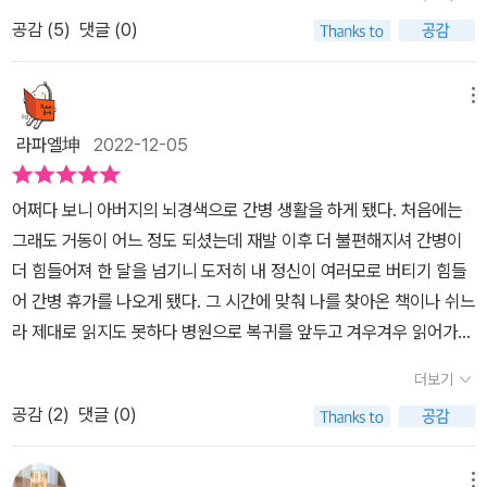
입니다. 다만 이 분이 가끔 내용을 수정하여 개정판을 냅니다. 그럼 원
다.철학이 뭐야?​애초에 왜 인간이 사회를 만들었고 사회의기반이 되
고 주장했다.세상을 만든 것은 신이지만 세상을 완성하는 데 인간의
공감 (
5
)
댓글 (0)
판도 사야하고 개정판도 사야하는 일이 생깁니다. (이 책 역시 개정판
는 정의의 개념은 무엇이며 집단과 비교되는 개인의 권리가 무엇인지
역할이 가장 중요하다고 강조했던 것이다.또한 세상은 신의 사랑으로
으로 몇명이 빠지고 또 추가되었습니다. 그럴거면 50으로 한정짓지
를 기본 원리부터 알아야 하는 것이다. 철학은 바로 이런 주제를 다루
생겨났고 윤리적이고 충실한 삶을 통해야만 신에게 되돌아갈 수 있다
말고 54나 58 혹은 2권으로 추가하면 될텐데 좀 이상한 방식입니
메뉴
며 이외에도 훨씬 더 많은 내용을 다룬다.​인류의 최고의 발명품이 활
고 말하며 오로지 신학만이 세상의 움직임을 이해하는 데 도움이 될
다) 이번에 나온 세계철학필독서 역시 놓치지 말고 읽어야지 하고 펼
자와 도시라는 말을 이해해 보고 싶었던 나의 호기심은 철학과 인문
라파엘坤
2022-12-05
것이라고 덧붙였다.그렇다면 우리는 신학 없이 철학만으로 충분한 것
쳤습니다철학책 50권을 추렸는데 동양은 공자 하나입니다. 아니, 아
학을 끌어당기게 했는데 철학은 오늘의 나를 선택하게 하는 의지인
일까?'인간의 이성을 초월하는 어떤 진리가 신의 계시를 통해 인간에
렌트, 샌델 등도 들어있는데 노자, 장자, 맹자, 순자, 묵자, 주자는 어
것 같다.​철학 전문가도 추리기 힘든 철학서가 평범한 독서가의 입장
어쩌다 보니 아버지의 뇌경색으로 간병 생활을 하게 됐다. 처음에는
게 전해지는 것이 인간의 구원에 필수적이다.'아퀴나스는 인간은 행복
디 가고 공자 뿐인가요. 아쉬운 부분이지만 사실 서양의 저자가 동양
에서 얼마나 망망대해일지를 이해해 주는 기분이었다. 망망대해에서
그래도 거동이 어느 정도 되셨는데 재발 이후 더 불편해지셔 간병이
을 원한다고 하지만 그 행복이 무엇으로 이루어지는 것인지는 잘 알
사상을 이해나 하겠어 하고 공자부터 펼쳐봤습니다. 인仁. 서恕. 경
내비게이션이 있다면, 나침반이 있다면 얼마나 든든하겠는가. 두려움
더 힘들어져 한 달을 넘기니 도저히 내 정신이 여러모로 버티기 힘들
지 못한다고 지적했다.또한 가장 원하는 것이 행복이라고 해도 이 세
敬. 효孝. 등 공자의 가르침을 잘 정리했네요. 하늘 높은 성인이 아니
과 걱정은 내려두고 그 모험을 충분히 즐길 수 있을지 모른다. 그래서
어 간병 휴가를 나오게 됐다. 그 시간에 맞춰 나를 찾아온 책이나 쉬느
상의 모든 것이 행복의 대용물이고 진정한 행복은 신을 가까이 하는
라 평범한(?) 철학자 공자의 모습입니다. 보던의 눈으로 보는 동양사
내게도 도움이 된 책을 기꺼이 추천드리고 싶은 마음이다.​광범위한
라 제대로 읽지도 못하다 병원으로 복귀를 앞두고 겨우겨우 읽어가게
데서 얻어진다고 덧붙였다.【토마스 아퀴나스, 신 존재 증명의 5가지
상의 요약판이 나오면 좋겠습니다. 저자 보던이 1967년생이니 현재
철학사를 매우 인상적으로요약하는 책통찰력 있는 문맥 분석정말로
된 책 『세계 철학 필독서 50』. 이런 상황에 어떤 철학 책이 내 생활에
길】1. 세상 모든 것은 운동하고 있으며, 다른 무언가에 의해 움직인다.
56세. 죽기 전에 동양철학 필독서 50이 나오지 않을까요. 사실 보던
더보기
중요한 것은 우리가 무엇을 알지 못하느냐다철학이 뭔지 알고 싶게
어떤 깨달음을 주거나 생각을 넓혀 줄 수 있을까 하는 기대감으로 읽
모든 운동은 가능태가 현실태로 바뀌는 것이지만, 애초에 현싩채에서
의 문학 50, 과학 50도 기대하고 있습니다. 어쨌든 그렇게 어려운 철
만드는 책철학하는 나로 성장하게 돕는 책다가오는 방학, 훌륭한 안
공감 (
2
)
댓글 (0)
어보게 된다. '철학, 세상을 새롭게 보게 하는 힘'이라는데 현재 내 주
스스로 움직이기 시작한 무언가가 없었다면 이런 운동은 일어날 수
학서 50권의 요약과 분석서입니다. (50권이 끝인줄 알았는데 제일
내자와 함깨 철학 여행 제대로 하고 싶은 분들에게 레벨업 할만한 책
위의 상황이 그런 눈을 갖게 해준다. 철학은 결국 삶과 밀접하다는 것
없다. 우리는 원하는 만큼 얼마든지 인과관계의 사슬을 거슬러 올라
뒤에 반전이 있습니다.)첫번째는 토마스 아퀴나스의 신학대전입니다.
이자 자기계발의 시작점으로 추천한다. 아는 것보다 알게 될 것들이
을 다시금 생각하게 되는 들어가는 글이었다. 책은 토마스 아퀴나스
갈 수 있겠지만 무한대로 계속할 수는 없다. 최초에 다른 것들을 움직
메뉴