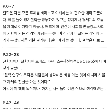
P.6~7
이 책에는 2500년간 끊임없이 재해석되어온 플라톤부터 최대 다수
철학은 다른 모든 주제를 바라보고 이해하는 데 필요한 메타 학문이
최대행복의 제러미 벤담, 페미니즘의 전복을 시도한 주디스 버틀러,
다. 예를 들어 정치철학을 공부하지 않고는 정치계나 경제계의 흐름
세상의 이치를 말하는 공자, “나는 생각한다, 고로 존재한다”의 데카
을 제대로 이해하기 힘들다. 애초에 왜 인간이 사회를 만들었고 사회
르트, 20세기의 가장 뛰어난 철학 마르틴 하이데거, 과학철학의 기반
의 기반이 되는 정의의 개념은 무엇이며 집단과 비교되는 개인의 권
을 다진 칼 포퍼, 노력하면 된다는 신화에 파문을 던진 마이클 샌델까
리가 무엇인지를 기본 원리부터 알아야 하는 것이다. 철학은 바로 이
지 당대와 후대에 크나큰 영향을 끼친, 그래서 현재 우리 삶 곳곳에 녹
런 주제를 다루며, 이 외에도 훨씬 더 많은 내용을 다룬다.
아있는 철학자들의 사상이 담겨 있다.
_ ‘개정판을 펴내며’ 중에서
P.22~23
신학자이자 철학자인 토마스 아퀴나스는 《천체론De Caelo》에서 이
어디부터 읽어도 상관없다. 관심이 가는 철학자의 책부터 보면 된다.
렇게 말했다.
소개한 각 책의 말미에는 함께 읽으면 좋은 책도 정리해두었다. 그리
“철학 연구의 목적은 사람들이 생각해온 바를 아는 것이 아니라 사물
고 눈물을 머금고 본문에 넣지 못한 50권의 리스트도 별도로 넣었다.
그 자체의 진실을 아는 것이다.”
이 책은 철학의 세계로 발을 들여놓도록 도와준다. 더 읽어보고 싶은
이것이 이 책의 목적이다. 하지만 사람들이 어떤 식으로 생각해왔는
철학자의 책이 있다면 원저를 찾아서 읽어보면 된다. 분명한 사실은
지를 아는 것도 도움이 될 수 있다.
논쟁이 필요 없는 위대한 철학서들의 책을 읽어봄으로써 잃을 것은
만약 여러분이 아직 확고한 인생관을 가지지 못했다면, 이 책에서 인
P.47~48
하나도 없고 무엇이든 얻게 될 것이라는 점이다.
생을 바라보고 나아가 기존의 세계관에 도전하는 데 필요한 여러 강