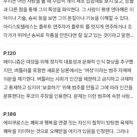
우리는 어떤 사람을 볼 때 수십억 개의 세포 집합체로 보지 않고, 남들
력한 개념들을 발견할 것이다. 우리가 확실성을 원하는 것은 당연한
과 다른 점을 통해 그의 특성을 파악한다. 그 사람이 평생 연마해온 미
일이지만, 만약 어떤 종류든 절대적인 지식이 존재한다면 그것은 우
덕이나 기술, 솜씨 등을 보면 그의 본질이나 기능을 이해할 수 있다.
리의 질문을 통하여 변하거나 흔들리지 않을 것이다. 따라서 여러분
아리스토텔레스는 플루트 연주자가 플루트 를 멋지게 연주하거나 조
은 위대한 철학서들을 읽어봄으로써 잃을 것은 하나도 없고, 무엇이
각가가 뛰어난 솜씨로 작품을 만든다면 잘 살고 있는 것이라고 말한
든 얻게 될 것이다.
다. 인생의 성공은 기능을 완수하는 데 달려 있기 때문이다.
_ ‘들어가는 말’ 중에서
_ ‘아리스토텔레스의 《니코마코스 윤리학》’ 중에서
P.120
페미니즘은 여성을 위해 정치적 대표성과 문화적 인식 향상을 추구했
지만, 버틀러를 포함한 새로운 담론에서는 ‘여성’이라는 범주 자체에
의문을 제기한다. 버틀러는 사회가 인간을 제한하고 금지하고 규제하
고 통제하고 심지어 ‘보호하기’ 위해 범주를 만들고 그에 따라 인간을
분류한다는 푸코의 주장을 인용한다. 문제는 이런 범주에 속한 사람
들이 오로지 그 범주의 관점으로만 자신들을 바라보기 시작한다는 것
이다. 이렇게 되면 현행 권력 체계에서 ‘여성’의 해방을 요구하기가 불
P.186
가능해진다. 전체 시스템과 섹스, 젠더 등의 범주에 문제를 느끼는 데
에피쿠로스는 쾌락과 행복을 연결 짓는 자신의 철학이 방탕한 육체적
서 해방이 시작되기 때문이다.
쾌락을 의미하는 것으로 오해받을 여지가 있음을 인정한다. 그러나