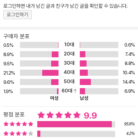
로그인하면 내가 남긴 글과 친구가 남긴 글을 확인할 수 있습니다.
들을 통해 우리는 다른 모든 지식을 바라보는 기본 틀을 얻을 수 있으
며, 자유롭게 생각하고, 존재하고, 행위하고, 인식하는 방법을 배울 수
로그인하기
있다. 위대한 철학자들의 진정한 통찰력을 핵심만 모아 한 권에 응축
해 담은《세계 철학 필독서 50》로 인하여 우리는 보다 쉽게 철학의 세
구매자 분포
계로 발을 들여놓을 수 있을 것이다. 무엇보다 분명한 것은 이 책을 읽
10대
0.6%
0.5%
음으로써 잃을 것은 하나도 없고, 무엇이든 얻게 될 것이라는 점이다.
20대
7.4%
8.9%
권당 10분이면 충분하다! 50권의 명저라고 해서 겁낼 것 없다. 하루
30대
8.8%
9.5%
에 10분, 가장 긴 내용이라도 하루 30분이면 된다. 철학 입문서나 학
40대
10.4%
21.2%
술서에서 기준으로 삼는 ‘학파’와 ‘주의’ 혹은 철학 사조나 시기 같은
50대
14.4%
9.6%
통상적 범주에 초점을 맞추지 않아 자유로이 원하는 부분부터 읽을
60대
6.9%
1.9%
수 있으며, 각 저서 소개 말미에 ‘함께 읽으면 좋은 책’을 정리해두어
여성
남성
비슷한 주제로 뛰어넘기에도 용이하다. 철학자들의 주요 사상과 영향
을 끼친 철학자들, 다른 주요 저서들도 정리해놓았으니 더욱 관심 가
9.9
평점 분포
는 철학자나 사상이 있다면 참고해서 자신만의 철학 공부 지도를 만
95.8%
들 수도 있다. 그 외 책에 주요하게 소개하고 싶었지만 그러지 못해 아
4.2%
쉬운 저작들은 별도로 50개의 리스트로 정리해두어 폭넓은 도서에