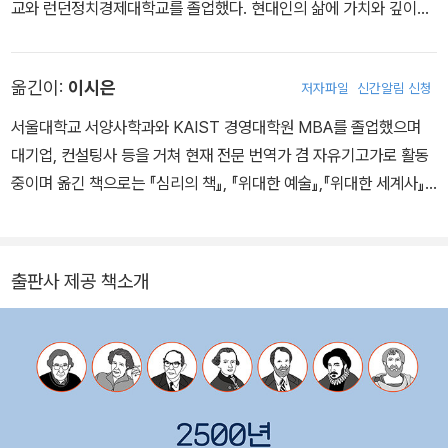
교와 런던정치경제대학교를 졸업했다. 현대인의 삶에 가치와 깊이를
더하는 지식의 안내자 역할을 하고 있는 톰 버틀러 보던은 철학, 경제
학, 영성을 망라한 다양한 분야에서 명저들을 가려 뽑은 ‘50권의 고
옮긴이:
이시은
저자파일
신간알림 신청
전 시리즈’로 유명하다. 첫 번째 시리즈인 《세계 자기계발 필독서 5
0》은 2004년 미국 벤저민 프랭클린상을 수상하며 미국 주간지 《포
서울대학교 서양사학과와 KAIST 경영대학원 MBA를 졸업했으며
워드》 선정 ‘올해의 책’이 되었다. 뒤이은 《세계 경제학 필독서 50》
대기업, 컨설팅사 등을 거쳐 현재 전문 번역가 겸 자유기고가로 활동
은 2018년 북미 최고의 출판 시상식인 엑시엄 비즈니스 북어워드에
중이며 옮긴 책으로는 『심리의 책』, 『위대한 예술』,『위대한 세계사』,
서 비즈니스 레퍼런스 부문 은상을 수상했다. 《USA 투데이》는 이런
『철학의 책』,『큐레이션』,『써먹는 서양 철학』등이 있다.
그를 두고 “이런 종류의 문헌에 대한 진정한 학자”라고 평했다. 현재
이 시리즈는 전 세계 23개 언어로 번역되었으며 50만 부가 넘게 판
출판사 제공 책소개
매되었다.