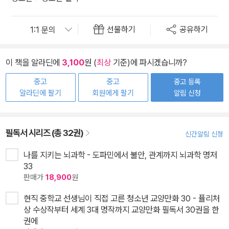
선물하기
공유하기
이 책을 알라딘에
3,100
원 (
최상
기준)에 파시겠습니까?
중고
중고
중고 등록
알라딘에 팔기
회원에게 팔기
알림 신청
필독서 시리즈 (총 32권)
신간알림 신청
나를 지키는 뇌과학 - 도파민에서 불안, 관계까지 뇌과학 명저
33
판매가
18,900
원
현직 중학교 선생님이 직접 고른 청소년 교양만화 30 - 퓰리처
상 수상작부터 세계 3대 명작까지 교양만화 필독서 30권을 한
권에