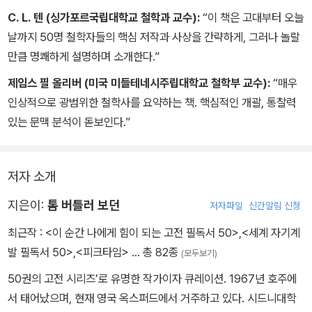
C. L. 텐 (싱가포르국립대학교 철학과 교수):
“이 책은 고대부터 오늘
날까지 50명 철학자들의 핵심 저작과 사상을 간략하게, 그러나 놀랄
만큼 명쾌하게 설명하며 소개한다.”
제임스 필 올리버 (미국 미들테네시주립대학교 철학부 교수):
“매우
인상적으로 광범위한 철학사를 요약하는 책. 핵심적인 개괄, 통찰력
있는 문맥 분석이 돋보인다.”
저자 소개
지은이:
톰 버틀러 보던
저자파일
신간알림 신청
최근작 :
<이 순간 나에게 힘이 되는 고전 필독서 50>
,
<세계 자기계
발 필독서 50>
,
<피크타임>
… 총 82종
(모두보기)
50권의 고전 시리즈’로 유명한 작가이자 큐레이션. 1967년 호주에
서 태어났으며, 현재 영국 옥스퍼드에서 거주하고 있다. 시드니대학