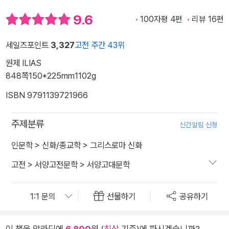
9.6
100자평 4편
리뷰 16편
세일즈포인트
3,327
고전 주간 43위
원제 ILIAS
848쪽
150*225mm
1102g
ISBN 9791139721966
주제분류
신간알림 신청
인문학
>
신화/종교학
>
그리스로마 신화
고전
>
서양고전문학
>
서양고대문학
선물하기
공유하기
이 책을 알라딘에
6,800
원 (
최상
기준)에 파시겠습니까?