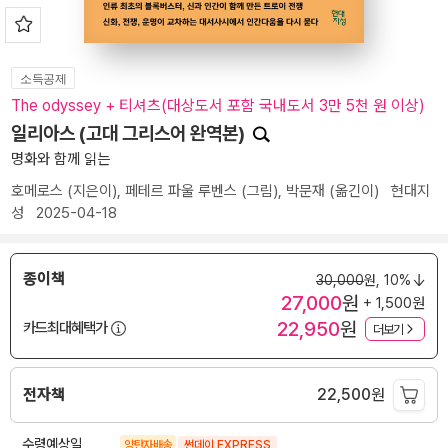
소득공제
The odyssey + 티셔츠(대상도서 포함 국내도서 3만 5천 원 이상)
일리아스 (고대 그리스어 완역본)
명화와 함께 읽는
호메로스
(지은이),
페테르 파울 루벤스
(그림),
박문재
(옮긴이)
현대지
성
2025-04-18
종이책
30,000
원,
10%
27,000
원
+ 1,500원
22,950
원
카드최대혜택가
더보기
전자책
22,500
원
수령예상일
양탄자배송
썬데이 EXPRESS