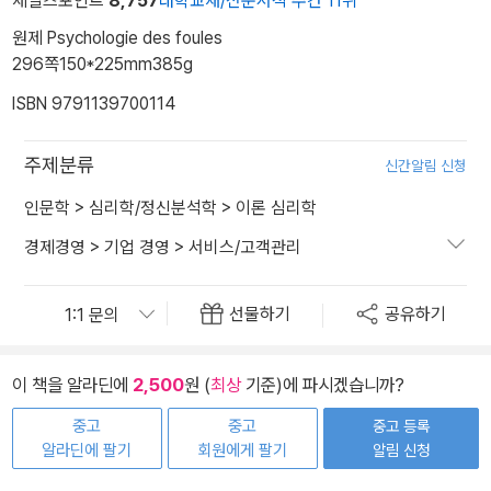
세일즈포인트
8,757
대학교재/전문서적 주간 11위
원제 Psychologie des foules
296쪽
150*225mm
385g
ISBN 9791139700114
주제분류
신간알림 신청
인문학
>
심리학/정신분석학
>
이론 심리학
경제경영
>
기업 경영
>
서비스/고객관리
선물하기
공유하기
이 책을 알라딘에
2,500
원 (
최상
기준)에 파시겠습니까?
중고
중고
중고 등록
알라딘에 팔기
회원에게 팔기
알림 신청