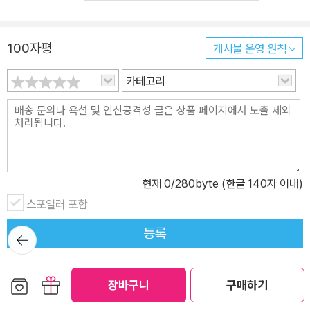
“현대 PR의 아버지” 에드워드 베네이스를 비롯해서 세계적인 지도
자 샤를 드골과 시어도어 루스벨트, “유럽의 버핏”이라 불리는 전설
100자평
게시물 운영 원칙
적 투자자 앙드레 코스톨라니 등 수많은 리더가 르 봉의 이론을 응용
해 큰 성과를 거두었으며, 이 책을 필독서로 꼽았다. 책 한 권이 이토
카테고리
록 여러 분야의 발전에 한몫한 것은 무척 드문 일이다. 무엇보다 130
여 년 전에 쓴 책이 오늘날의 사회현상을 분석하는 데 여전히 유용한
관점을 제시하며, 사례로 든 인간 군상의 모습이 지금 세태와 다르지
않다는 점은 무척 놀랍다. 어떤 실험도 없이 관찰만으로 군중의 실체
를 정확히 파악한 저자의 통찰과 한 세기 앞을 내다본 혜안에 감탄할
현재
0
/280byte (한글 140자 이내)
뿐이다. “군중은 ‘논리’가 아니라 ‘감정’으로 판단한다” 정치, 사회, 교
육, 종교… 광고와 마케팅까지 군중의 마음을 얻어야 하는 모든 리더
스포일러 포함
의 필독서 “예비군 효과”라는 말이 있다. 멀쩡한 사람이 예비군복만
등록
뒤로가
입으면 껄렁대면서 일탈하는 모습을 빗댄 표현이다. 악플러들을 붙잡
기
아 조사했더니 대부분 평범한 사람들이었고, 축구장에서 난동을 부리
구매자 (12)
전체 (22)
던 훌리건의 상당수는 소심한 자들이었으며, 개인적으로는 나무랄 데
보관함담기
선물하기
장바구니
구매하기
없는 성품과 학식을 갖춘 사람들이 소속 집단의 편향된 여론에 휩쓸
smjilu
2022-02-22
메뉴