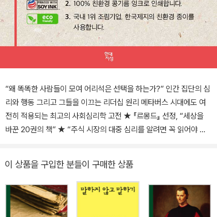
“왜 똑똑한 사람들이 모여 어리석은 선택을 하는가?” 인간 집단의 심
리와 행동 그리고 그들을 이끄는 리더십 원리 메타버스 시대에도 여
전히 적용되는 최고의 사회심리학 고전 ★ 『르몽드』 선정, “세상을
바꾼 20권의 책” ★ “주식 시장의 대중 심리를 알려면 꼭 읽어야 할
책” _앙드레 코스톨라니(“유럽의 버핏”으로 불리는 전설적 투자자)
“당선될 수만 있다면 과장된 공약을 남발해도 괜찮다. 유권자는 공약
이 상품을 구입한 분들이 구매한 상품
에 박수를 보낼 뿐 얼마나 지켰는지 알려고 하지는 않는다.” “흑색선
전으로 상대에게 타격을 주되 증거를 찾아 제시할 필요는 없다.” “때
로는 여론이 협박으로 돌변해 정치인의 행동 노선까지 바꾼다.” 오늘
날의 정치 행태를 꼬집은 것 같지만 사실은 19세기 말에 귀스타브 르