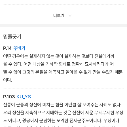
력에 강한 자극을 주는 것은 하나같이 강렬하고 명확한 이미지 형태
를 띤다. 달리 말해, 부수적인 해석이 필요 없는 이미지여야 한다. (…)
더보기
군중의 상상력을 사로잡을 줄 안다면 군중을 지배하는 법을 터득한
것과 진배없다. - 1부 3장
밑줄긋기
P.14
뚜버기
어떤 경우에는 실재하지 않는 것이 실재하는 것보다 진실에가까
울 수 있다. 어떤 대상을 기하학 형태로 정확히 묘사하려다가 어
쩔 수 없이 그것의 본질을 왜곡하고 알아볼 수 없게 만들 수있기 때문
이다.
P.103
KU_YS
전통이 군중의 정신에 미치는 힘을 이만큼 잘 보여주는 사례도 없다.
우리 정신을 지속적으로 지배하는 것은 신전에 세운 무시무시한 우상
도 아니고, 왕궁에서 군림하는 포악한 전제군주도아니다. 우상이나