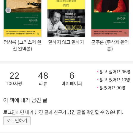
봉이 쓴 책, 『군중심리』에 담긴 내용이다. 사회상과 군중에 대한 그의
분석은 21세기인 지금과 견주어도 이질감이 전혀 없다. 군중에 관한
연구서 중에서 이 책이 돋보이는 이유는 실천적 논의의 장을 열었기
때문이다. 르 봉은 군중의 실체를 예리하게 꿰뚫을 뿐만 아니라 의도
한 방향으로 그들을 이끄는 강력한 원리를 제시한다. 심리학의 거장
명상록 (그리스어 원
말하지 않고 말하기
군주론 (무삭제 완역
인 프로이트와 올포트를 비롯해 드골과 루스벨트 같은 통치자들, “유
전 완역본)
본)
럽의 버핏”이라 불리는 전설적 투자자 코스톨라니에 이르기까지 수
많은 리더가 이 책을 읽고 자신의 분야에 적용해 큰 성과를 거두었다.
르 봉은 보불전쟁과 파리 코뮌 등 역사의 격랑을 겪으면서 군중의 힘
읽고 싶어요 35명
22
48
6
을 주목하게 되었다. 그가 말하는 군중은 단지 같은 장소에 운집한 무
읽고 있어요 10명
100자평
리뷰
마이페이퍼
리가 아니라 특정 감정이나 신념에 따라 결합된 ‘심리적 군중’이다. 군
읽었어요 90명
중에 속한 개인은 고유의 특성을 잃어버리고 충동적으로 사고하며 본
이 책에 내가 남긴 글
능에 따라 움직인다. 먹물깨나 먹었다는 지식인들도 다르지 않다. 군
로그인하면 내가 남긴 글과 친구가 남긴 글을 확인할 수 있습니다.
중은 ‘논리’가 아니라 ‘감정’으로 판단하기 때문이다. 메타버스 시대가
도래하면서 『군중심리』의 가치가 재조명되고 있다. 르 봉이 말한 ‘심
로그인하기
리적 군중’의 영향력이 점점 커지고 있기 때문이다. 이 책은 지금껏 이