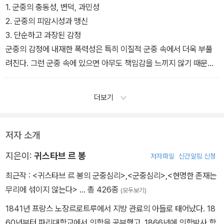
앞에서 언급한 사건들과 유사한 대격변은 군중의 영혼이 그것을 추동
1. 군중의 충동성, 변덕, 과민성
하는 경우에만 가능하다. 92page
2. 군중의 피암시성과 맹신
그런 사건들 뒤에는 항상 군중의 영혼이 있을 뿐 지배자의 권력은 존
3. 단순하고 과장된 감정
재하지 않았다. 93page
군중의 감정에 내재한 폭력성은 특히 이질적 군중 속에서 더욱 부풀
려진다. 그런 군중 속에 있으면 아무도 책임감을 느끼지 않기 때문이
다. 군중의 수가 많아질수록 자신들이 벌을 받지 않을 것이란 확신이
강해진다. 수적으로 강력한 힘을 갖게 되었다고생각하는 순간, 군중
더보기
은 독립된 개인으로 있을 때는 하지 못했던 감정 표현과 행동도 스스
럼없이 할 수 있다. 군중과 함께 할 때 어리석은 사람이나 무지한 사
람, 질투하는 사람도 무능하고 무기력한 존재라는 자괴감에서 해방되
저자 소개
어 일시적이지만 자신이 엄청난 힘을 가졌다고 여긴다.
지은이:
귀스타브 르 봉
저자파일
신간알림 신청
4. 군중의 편협성, 독선, 보수성
5. 군중의 도덕성
최근작 :
<귀스타브 르 봉의 군중심리>
,
<군중심리>
,
<현명한 존재는
무리에 섞이지 않는다>
… 총 426종
(모두보기)
1841년 프랑스 노장르로트루에서 지방 관료의 아들로 태어났다. 18
60년부터 파리대학교에서 의학을 공부했고, 1866년에 의학박사 학