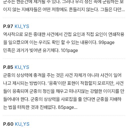
군주는 한순간에 제거될 수 있다. 그러나 우리 정신 속에 군림하는 보
이지 않는 지배자들은 어떤 저항에도 흔들리지 않는다. 그들은 다만
오랜 시간이 흐르면서 서서히 쇠약해질뿐이다. 103page
군중의 마음에 환상을 심을 줄 아는 사람은 쉽게 그들의 지배자가 되
P.97
KU_YS
지만, 군중을 환상에서 깨어나게 하는 사람은 언제나 그들의 제물이
역사적으로 모든 중대한 사건에서 간접 요인과 직접 요인이 연쇄작용
된다. 132page
을 일으켰으며 이는 우리도 확인 할 수 있는 내용이다. 99page
민족은 과거가 빚어낸 유기체다. 101page
P.85
KU_YS
군중의 상상력에 충격을 주는 것은 사건 자체가 아니라 사건이 일어
나고 제시되는 방법이다. ‘응축’이란 표현이 적합할지 모르지만, 사건
들이 응축되며 군중의 정신을 채우고 떠나지않는 강렬한 이미지를 만
들어내야 한다. 군중의 상상력을 사로잡을 줄 안다면 군중을 지배하
는 법을 터득한 것과 진배없다. 85page
거듭 말하지만 군중의 확신이 결국 취하게 되는 종교적 형태를 파악
해야만 역사적으로 중요한 사건들을 제대로 이해할 수 있다. 91page
P.60
KU_YS