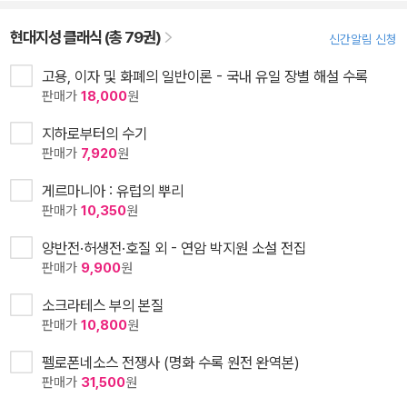
현대지성 클래식 (총 79권)
신간알림 신청
고용, 이자 및 화폐의 일반이론 - 국내 유일 장별 해설 수록
판매가
18,000
원
지하로부터의 수기
판매가
7,920
원
게르마니아 : 유럽의 뿌리
판매가
10,350
원
양반전·허생전·호질 외 - 연암 박지원 소설 전집
판매가
9,900
원
소크라테스 부의 본질
판매가
10,800
원
펠로폰네소스 전쟁사 (명화 수록 원전 완역본)
판매가
31,500
원