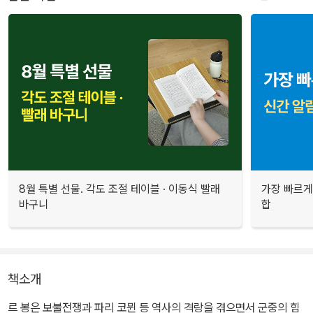
8월 특별 선물. 각도 조절 테이블 · 이동식 빨래
가장 빠르게
바구니
합
책소개
르 봉은 보불전쟁과 파리 코뮌 등 역사의 격랑을 겪으면서 군중의 힘