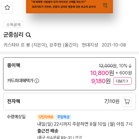
소득공제
군중심리
귀스타브 르 봉
(지은이),
강주헌
(옮긴이)
현대지성
2021-10-08
종이책
12,000
원,
10%
10,800
원
+ 600원
9,180
원
카드최대혜택가
더보기
전자책
7,110
원
수령예상일
양탄자배송
주말특급
내일(일) 22시까지 주문하면 8월 10일 (월) 아침 7시
출근전 배송
(중구 서소문로 89-31 )
변경