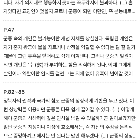
니다. 자기 의지대로 행동하지 못하는 꼭두각시에 불과하다. (…) 혼
자였다면 교양인이었을지 모르나 군중이 되면 야만인, 즉 본능대로
행동하는 사람이 된다. 군중 속의 개인은 충동적이고 난폭하며 잔인
할 뿐만 아니라 원시인처럼 열광하며 때로는 용맹하게 나서기도 한
P.47
다. 그런 개인은 독립된 개인에게라면 아무런 영향을 미치지 못하는
군중 속의 개인은 불가능이란 개념 자체를 상실한다. 독립된 개인은
말과 이미지에 쉽게 휘둘리고, 자신의 명백한 이익을 해치면서 본래
자기 혼자 왕궁에 불을 지르거나 상점을 약탈할 수 없다는 걸 잘 알기
의 습관과 상반되게 행동하는 등 원시인에 가까운 경향을 보인다. 군
때문에 그런 유혹을 받더라도 쉽게 이겨낸다. 그러나 군중의 일원이
중 속의 개인은 바람결에 이리저리 흩날리는 무수한 모래알과 같다. -
되면 개인은 ‘수’(數)가 부여하는 힘을 의식하게 된다. 이때 그에게
1부 1장
살인이나 약탈이란 암시를 걸면 그는 지체 없이 유혹에 넘어갈 것이
다. 예기치 못한 장애물을 만나도 미친 듯이 때려 부술 것이다. 인간의
몸이 격분한 상태를 영원히 지속할 수 있다면, 그렇게 격분한 상태가
P.82~85
억눌린 욕망을 가진 군중의 정상적인 모습이라고 할 수 있다. - 1부 2
정복자의 권력과 국가의 힘도 군중의 상상력에 기반을 두고 있다. 이
장
런 상상력을 이용하면 군중을 더욱 쉽게 끌어갈 수 있다. (…) 어떻게
해야 군중의 상상력에 깊은 인상을 남길 수 있을까? 곧 알아보겠지만
일단 군중의 지성이나 이성에 호소해서는, 즉 자신의 주장을 논리적
으로 증명하려고 해서는 안 된다는 말만 해두겠다. (…) 군중의 상상