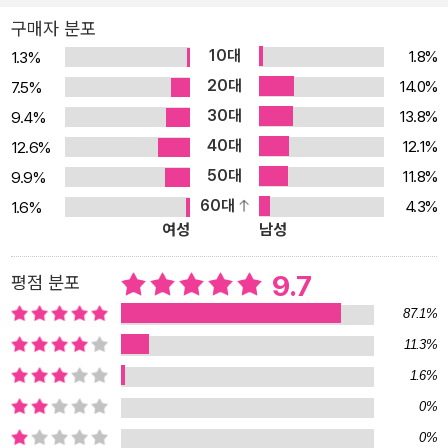
해하기 어려웠던 팬덤 정치, 온라인 여론 형성 과정, 심지어 종교와 정
구매자 분포
치의 광기 등 최근의 여러 현상에 관해 명확한 관찰과 분석을 가능하
10대
1.8%
1.3%
게 한다. 군중의 마음을 얻어야 하는 리더들의 필독서인 『군중심리』
20대
14.0%
7.5%
를 풍성한 배경지식이 담긴 이미지와 깊은 해제, 원문에 충실한 완역
30대
13.8%
9.4%
으로 선보인다. 정신분석학 창시자 프로이트, 지도자의 표상 드골, 현
40대
12.1%
12.6%
대 PR의 아버지 베네이스, 주식의 신 코스톨라니… 다양한 분야의 선
50대
11.8%
9.9%
구자들에게 영감을 불어넣은 책 “대중에 관한 모든 연구는 이 책으로
60대
4.3%
1.6%
시작해야 한다.” 프린스턴 대학교 역사학과 명예교수인 앤슨 라빈바
여성
남성
흐의 말이다. 그의 평가처럼 귀스타브 르 봉의 『군중심리』는 1895년
에 출간되었을 때부터 지금껏 심리학의 주요 교과서이자 대중 연구의
9.7
평점 분포
입문서로 자리를 굳게 지키고 있다. 정신분석학 창시자인 지그문트
87.1%
프로이트를 비롯해 수많은 학자가 이 책에서 전개한 르 봉의 이론을
11.3%
토대로 자신의 학설을 세워나갔다. 성격심리학의 대가이자 하버드 대
1.6%
학교 교수였던 고든 올포트는 『군중심리』를 “사회심리학 영역에서
가장 큰 영향력을 끼친 책”이라고 극찬했다. 이 책은 심리학과 사회학
0%
을 뛰어넘어 다양한 분야에 영향을 끼쳤다. 홍보를 산업으로 정립한
0%