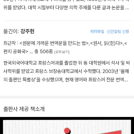
위를 받았다. 대학 시절부터 다양한 의학 주제를 다룬 글과 논문을 썼
고, 졸업 후에는 파리에 남아 영어와 독일어를 독학했다. 1870년 보
불 전쟁이 발발하자 군의관으로 참전했으며, 1871년에 파리 코뮌(파
옮긴이:
강주헌
저자파일
신간알림 신청
리 시민들이 세운 사회주의 자치 정부)을 목격한 뒤 세계관의 큰 변화
를 겪은 이후 유럽, 아시아, 북아프리카 지역을 여행하면서 인류학과
최근작 :
<원문에 가까운 번역문을 만드는 법>
,
<원서, 읽(힌)다>
,
<
고고학에 관한 책을 저술했다. 1890년대에 들어서면서 그의 관심은
편지 공화국>
… 총 506종
(모두보기)
사회심리학으로 옮겨갔다. 파리 코뮌과 제3공화정의 혼란 속에서 대
한국외국어대학교 프랑스어과를 졸업한 뒤 동 대학원에서 석사 및 박
중사회의 문제를 해결할 방책을 찾고 현실 정치에 도움이 되고자 하
사학위를 받았고 프랑스 브장송대학교에서 수학했다. 2003년 ‘올해
는 소명의식에서 사회심리학 연구에 몰두한 것이다. 그 결실로 1894
의 출판인 특별상’을 수상했으며, 현재 영어와 프랑스어 전문 번역가
년에 집단의 특성을 바탕으로 민족의 발달 과정을 분석한 『민족 진화
로 활발하게 활동 중이다. 옮긴 책으로는 《총 균 쇠》, 《문명의 붕괴》,
의 심리학적 법칙들』을 발표했고, 그다음 해인 1895년에는 『군중심
《습관의 힘》, 《12가지 인생의 법칙》, 《인간 본성의 역습》, 《빌 브라
리』를 출간했다. 집단의 심리를 과학의 대상으로 삼은 최초의 연구서
이슨 발칙한 미국산책》, 《세상은 실제로 어떻게 돌아가는가》, 《군중
인 『군중심리』는 출간 1년 만에 19개 언어로 번역되었다. 이로 인해
출판사 제공 책소개
심리》 등 100여 권이 있으며, 지은 책으로는 《원서, 읽(힌)다》, 《기
그는 세계적 학자이자 문필가라는 명성을 얻게 되었고, 이 책은 사회
획에는 국경도 없다》, 《원문에 가까운 번역문을 만드는 법》 등이 있
심리학 분야의 선구자 역할을 한 기념비적인 저서로 평가받는다. 파
다.
리 코뮌과 불랑제 장군 사건, 드레퓌스 사건과 같은 역사적 사건들을