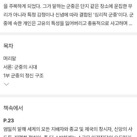
을 주목하게 되었다. 그가 말하는 군중은 단지 같은 장소에 운집한 무
리가 아니라 특정 감정이나 신념에 따라 결합된 ‘심리적 군중’이다. 군
중에 속한 개인은 고유의 특성을 잃어버리고 충동적으로 사고하며 본
능에 따라 움직인다. 먹물깨나 먹었다는 지식인들도 다르지 않다. 군
중은 ‘논리’가 아니라 ‘감정’으로 판단하기 때문이다.
목차
메타버스 시대가 도래하면서 『군중심리』의 가치가 재조명되고 있다.
머리말
르 봉이 말한 ‘심리적 군중’의 영향력이 점점 커지고 있기 때문이다.
서론: 군중의 시대
이 책은 지금껏 이해하기 어려웠던 팬덤 정치, 온라인 여론 형성 과정,
1부 군중의 정신 구조
심지어 종교와 정치의 광기 등 최근의 여러 현상에 관해 명확한 관찰
과 분석을 가능하게 한다. 군중의 마음을 얻어야 하는 리더들의 필독
서인 『군중심리』를 풍성한 배경지식이 담긴 이미지와 깊은 해제, 원
책속에서
문에 충실한 완역으로 선보인다.
P.23
엄밀히 말해 세계의 모든 지배자와 종교 및 제국의 창시자, 신앙의 사