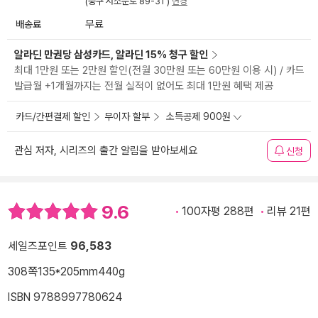
(중구 서소문로 89-31 )
변경
배송료
무료
알라딘 만권당 삼성카드, 알라딘 15% 청구 할인
최대 1만원 또는 2만원 할인(전월 30만원 또는 60만원 이용 시) / 카드
발급월 +1개월까지는 전월 실적이 없어도 최대 1만원 혜택 제공
카드/간편결제 할인
무이자 할부
소득공제 900원
관심 저자, 시리즈의 출간 알림을 받아보세요
신청
9.6
100자평 288편
리뷰 21편
세일즈포인트
96,583
308쪽
135*205mm
440g
ISBN 9788997780624