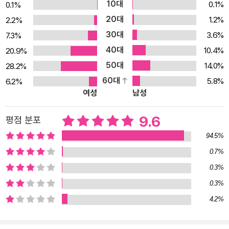
10대
0.1%
0.1%
기, ‘소년공’ 출신 이재명의 인생항로와 정치 역정, 당대표직에 대한
20대
1.2%
2.2%
소회, ‘정치란 무엇인가’라는 근본적인 물음까지 솔직담백하게 털어
30대
3.6%
7.3%
놓는다. “정치는 정치인이 하는 것 같아도 결국 국민이 하는 것입니
40대
10.4%
20.9%
다.” 이 말은 이재명이 늘 가슴에 새기고 다니는 경구이자 다짐이다.
50대
14.0%
28.2%
과거를 후회하지 말고 미래에 집중해야 한다는 이재명에게 지금 대한
60대
5.8%
6.2%
민국의 위기는 기회이기도 하다. 그가 설계하고 있는 대한민국의 ‘회
여성
남성
복과 성장’ 프로젝트, ‘대화와 포용’의 정치는 과연 어떤 것일까. 《결
국 국민이 합니다》를 통해 그 이야기를 자세히 들려준다.
9.6
평점 분포
94.5%
0.7%
0.3%
0.3%
4.2%