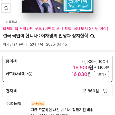
소득공제
화제의 책 + 알라딘 굿즈 (이벤트 도서 포함, 국내도서 3만원 이상)
결국 국민이 합니다 : 이재명의 인생과 정치철학
이재명
(지은이)
오마이북
2025-04-15
종이책
22,000
원,
10%
19,800
원
+ 1,100원
16,830
원
카드최대혜택가
더보기
전자책
13,860
원
수령예상일
양탄자배송
지금 주문하면 내일 밤 11시
잠들기전 배송