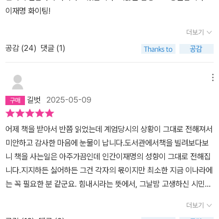
이재명 화이팅!
더보기
공감 (
24
)
댓글 (1)
메뉴
길벗
2025-05-09
어제 책을 받아서 반쯤 읽었는데 계엄당시의 상황이 그대로 전해져서
미안하고 감사한 마음에 눈물이 납니다.도서관에서책을 빌려보다보
니 책을 사는일은 아주가끔인데 인간이재명의 성향이 그대로 전해집
니다.지지하든 싫어하든 그건 각자의 몫이지만 최소한 지금 이나라에
는 꼭 필요한 분 같군요. 힘내시라는 뜻에서, 그날밤 고생하신 시민들
께 감사의 마음을 담아서 선뜻 책값을 결제 했습니다.고맙습니다.힘
더보기
내십시오