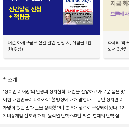
대런 아세모글루 신간 알림 신청 시, 적립금 1천
화제의 책 +
원(추첨)
도서 3만원
책소개
‘정치인 이재명’의 인생과 정치철학, 내란을 진압하고 새로운 봄을 맞
이한 대한민국이 나아가야 할 방향에 대해 말한다. 그동안 정치인 이
재명이 했던 말과 글을 정리했으며 총 5개 장으로 구성되어 있다. 12·
3 비상계엄 선포와 해제, 윤석열 탄핵소추안 의결, 헌재의 탄핵 심판
과 파면 선고까지 긴박했던 시기마다 발표한 긴급 성명, 기자회견문,