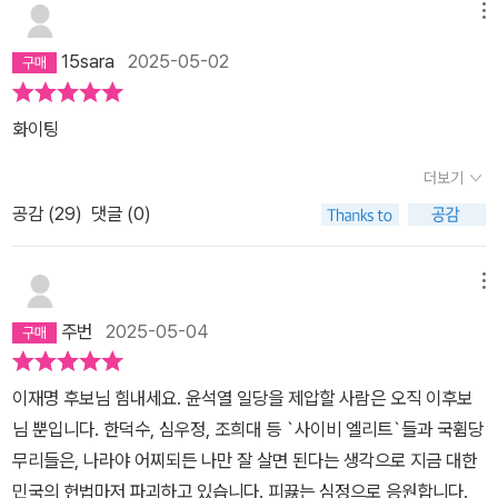
메뉴
15sara
2025-05-02
화이팅
더보기
공감 (
29
)
댓글 (0)
메뉴
주번
2025-05-04
이재명 후보님 힘내세요. 윤석열 일당을 제압할 사람은 오직 이후보
님 뿐입니다. 한덕수, 심우정, 조희대 등 `사이비 엘리트`들과 국휨당
무리들은, 나라야 어찌되든 나만 잘 살면 된다는 생각으로 지금 대한
민국의 헌법마저 파괴하고 있습니다. 피끓는 심정으로 응원합니다.