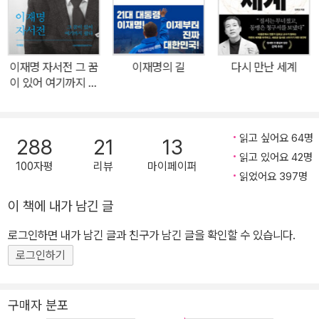
급 성명, 기자회견문, 최고위 모두발언 가운데 주요 메시지를 선별하
고, 짧은 소회와 입장을 실었다. 또한 〈오마이TV〉 등과 진행한 인터
뷰를 기반으로 핵심 내용을 재구성했다. 이재명의 인생과 정치철학,
이재명 자서전 그 꿈
이재명의 길
다시 만난 세계
그리고 이재명이 국민과 함께 만들고 싶은 대한민국에 대한 생각이
이 있어 여기까지 왔
충실하게 담겨 있다. 이 책을 출간한 이유에 대해 저자 이재명 전 대표
다
는 “내란에 저항하고 민주주의를 구해낸 위대한 국민들의 ‘빛의 혁
명’과 우리 민주당의 노력을 기록으로 남겨둘 필요성을 느꼈기 때
읽고 싶어요 64명
288
21
13
문”이라고 밝혔다. ◦◦◦ 《결국 국민이 합니다》는 2024년 12월 3일
읽고 있어요 42명
100자평
리뷰
마이페이퍼
‘내란의 밤’부터 윤석열 대통령 탄핵소추안 가결, 2025년 4월 4일
읽었어요 397명
헌재의 파면 선고까지 숨가빴던 순간들의 ‘막전막후’를 이재명의 시
이 책에 내가 남긴 글
선으로 들여다본다. 비상계엄이 선포되고 국회로 달려가면서 유튜브
로그인하면 내가 남긴 글과 친구가 남긴 글을 확인할 수 있습니다.
라이브 방송을 하게 된 이유, 국회 담을 넘고 본회의장으로 진입하기
까지 숨 막혔던 순간들, 비상계엄 해제안 가결, 미국의 오판을 막기 위
로그인하기
한 물밑 접촉, 국회 탄핵소추안 가결 후 ‘응원봉 집회’에서 흘린 이재
명의 눈물까지 생생한 현장의 숨결을 느낄 수 있다. 2024년 1월 예상
구매자 분포
치 못한 피습으로 목숨을 잃을 뻔했으나 기적의 확률로 살아난 이야