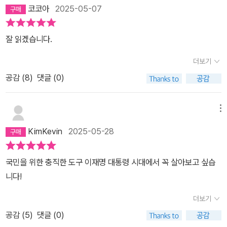
위 1위를 기록하고 있으며,많은 사람들이 인간 이재명을 응원한다.오
코코아
2025-05-07
마이북 출판사의 신간도서로그의 인생과 정치철학 그리고 내란을 진
압하고새로운 대한민국을 외치는 그의 이야기가다섯부분으로 담겨있
잘 읽겠습니다.
으며 12.3 비상계엄의긴박했던 순간들을 사진과 함께 이야기한다.내
게 12.3은 우리 언니 생일이었는데이제는 언니 생일이 아닌 비상계엄
더보기
이라는단어가 붙는 날이 되었다.정치인 이재명이 들려주는 정치 이야
공감 (
8
)
댓글 (0)
기는우리에게 어떤 대통령이 필요한가에 대한생각을 다시금 하게 해
주는 것 같다.나는 정치는 잘 모르지만 '인간 이재명'은이미 많이 알고
메뉴
있는 것 같다.그렇기에 <결국 국민이 합니다> 책을대통령 후보 이재
명이나 정치인이 아닌인간 이재명의 글로 읽게 되 것 같다.이미 알려
KimKevin
2025-05-28
진 대로 소년공 출신으로어렵게 살아온 그의 작은 꿈들이다양한 복지
를 만들어 도움이 되었다.특히 무상 교복은 살면서 교복은 한번입혀
국민을 위한 충직한 도구 이재명 대통령 시대에서 꼭 살아보고 싶습
주고 싶었던 이재명의 마음이다.이재명 신작 <결국 국민이 합니다>
니다!
는이 나라의 주인은 국민이고 국민을 위해우리의 회복과 성장이 필요
더보기
하다고 한다.이재명의 어린 시절과 학창 시절, 연애시절,그리고 지금
한 여자의 남편이자이 나라의 민주주의를 위해 달리는회사원 같은 정
공감 (
5
)
댓글 (0)