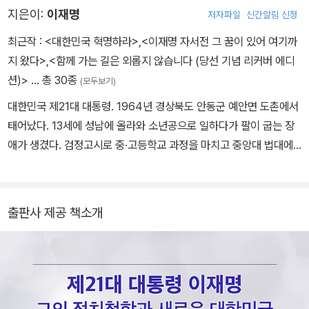
지은이:
이재명
저자파일
신간알림 신청
최근작 :
<대한민국 혁명하라>
,
<이재명 자서전 그 꿈이 있어 여기까
지 왔다>
,
<함께 가는 길은 외롭지 않습니다 (당선 기념 리커버 에디
션)>
… 총 30종
(모두보기)
대한민국 제21대 대통령. 1964년 경상북도 안동군 예안면 도촌에서
태어났다. 13세에 성남에 올라와 소년공으로 일하다가 팔이 굽는 장
애가 생겼다. 검정고시로 중·고등학교 과정을 마치고 중앙대 법대에
들어갔다. 1986년 사법고시에 합격한 다음, 성남으로 돌아가 인권변
호사로 일하며 시민운동을 했다. 2006년 본격적인 정치 생활을 시작
해 2010년 성남시장에 당선됐다. 두 차례 시장직을 역임하며 신선하
출판사 제공 책소개
고 파격적인 행보로 시민들의 지지를 얻었다. 계파와 상관없는 독자
적인 행보, SNS를 활용한 시민들과의 활발한 소통, 중앙정부와 정치
권에 직언을 마다하지 않는 이재명식 행정을 사람들은 ‘사이다’라고
불렀다. 이후 경기도지사를 거쳐 제20대 대통령선거에 출마해 낙선
했으나, 제21대 대선에 다시 출마하여 당선되었다.