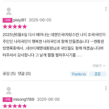
치인 이야기.과거를 후회하지 말고 미래에 집중해야한다고 말하는 이
재명의 솔직 담백한 책.이 책을 통해 그의 인생과 정치철학,그리고 대
메뉴
한민국의 미래를 보았다.베스트셀러 순위 1위에 자리하고 있어읽어
pisiyi81
2025-06-05
보고 싶었던 '이재명 책'을 리뷰해 본다.(책사진&영상은 블로그에서
확인가능합니다.)<과연 우리가 원하는 대통령은어떤 사람인가.다른
2025년6월4일 다시 태어나는 대한민국!자랑스런 나의 조국!국민이
건 몰라도 귀가 달렸으니국민의 소리를 듣고, 실천하는 사람.탓하지
주인인 나라국민이 행복한 나라국민과 함께 만들겠습니다 ㅡ현충원
않고 나아가려고, 노력하는 사람.이미 무너질 대로 무너진 이 나라를
방명록중에서. .네!!!이재명대통령님과 국민들도 함께 하겠습니다버
조금이라도 나은 나라가 되도록'혼자'가 아닌 '함께'노력하는 사람.우
텨주셔서 감사합니다 그 날개 훨훨 펼쳐주시기를 . . .
린 그런 대통령을 바란다.-지유 자작 글귀->​https://m.blog.naver.
com/bodmi2019/223861731549​​​
더보기
공감 (
5
)
댓글 (0)
메뉴
misong1189
2025-06-06