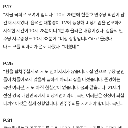
다.
어야 할지 혼란스러운 것 같았다. 어쩌면 내 마음이 혼란스러워 아내
P.17
얼굴이 그리 보였을지도 모르겠다.
“지금 국회로 모여야 합니다.” 10시 29분에 천준호 민주당 의원이 남
2024년 1월 예상치 못한 피습으로 목숨을 잃을 뻔했으나 기적의 확
긴 메시지였다. 윤석열 대통령이 TV에 등장해 비상계엄을 선포하기
률로 살아난 이야기, ‘소년공’ 출신 이재명의 인생항로와 정치 역정,
시작한 시간이 10시 28분이니 1분 후 올라온 내용이었다. 김윤덕 민
당대표직에 대한 소회, ‘정치란 무엇인가’라는 근본적인 물음까지 솔
주당 사무총장도 10시 33분에 “비상 상황입니다”라고 올렸다.
직담백하게 털어놓는다.
나도 모를 외마디가 절로 나왔다. “미쳤네.”
P.25
“힘을 합쳐주십시오. 저도 믿어지지가 않습니다. 집 안으로 무장 군인
들이 쳐들어오지 않을까 급하게 차리고 집을 나섰습니다. 존경하는
국민 여러분, 저도 아직 현실감이 없습니다. 꿈과 같습니다. 21세기
선진 강국 대한민국에서 비상계엄이라니, 국민 여러분은 상상이 되십
니까? 이것은 실제 상황입니다. 민주주의를 지켜내야 합니다. 국민
여러분, 국회로 와주십시오.”
풍전등화 속에서 이뤄진 이 긴급 라이브 방송의 동시접속자는 20만
P.31
명을 넘었다. 이 방송을 보고 ‘나도 국회로 가서 민주주의를 지켜야겠