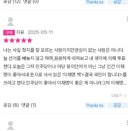
공감 (
12
)
댓글 (0)
메뉴
지유
2025-05-11
나는 사실 정치를 잘 모르는 사람이지만관심이 없는 사람은 아니다.
늘 선거를 빼놓지 않고 하며,꼼꼼하게 따져보고 내 생각에 의해 투표
한다.오늘은 그저 민주당이나 야당 등의단어가 아닌 그냥 인간 이재
명이 좋아서내 돈으로 사서 읽은 '이재명 책'<결국 국민이 합니다>를
쓰려고 한다.민주당이 좋아서 이재명이 좋은 게 아니라그저 이재명이
라는 인간 자체가 좋다.이 사람이 아마 우리 동네 슈퍼마켓사장님으
더보기
로 만났어도 난 좋아했을 것이다.지금은 2025 제21대 대통령선거에
공감 (
8
)
댓글 (1)
후보로 등록되는 정치인 이재명이지만그의 인생과 정치철학을 이미
이전에다른 책으로 읽어보았던 나는 이번에도이재명의 신간도서에
관심이 갔다.결국 국민이 합니다 책은 이미 국내 도서베스트셀러 순
메뉴