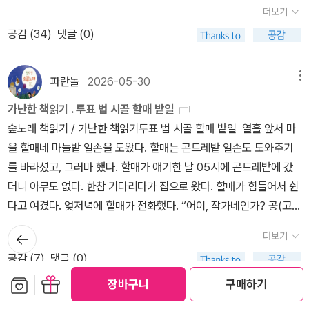
지도자'를 강조하거나 성남시장/경기도지사 시절의 공적을 서술한 내
더보기
용과 대조적으로, 경기도 법인카드를 사적으로 유용(업무상 배임 혐
공감 (
34
)
댓글 (0)
의)했다는 검찰 기소 내용은 심각한 위선으로 비판받을 수 있다.공익
중심 vs. 대장동/백현동 의혹: 민간업자에게 유리한 사업 구조를 승
인하여 성남도시개발공사에 대규모 손해를 끼친 혐의(배임 및 이해충
파란놀
2026-05-30
메뉴
돌방지법 위반)로 기소된 사실은 자서전의 '서민을 위한 공익 추구' 서
가난한 책읽기 . 투표 법 시골 할매 밭일
사와 배치된다는 지적이다. 2. 자서전 내 과거 도주 전력 묘사 (윤리
숲노래 책읽기 / 가난한 책읽기투표 법 시골 할매 밭일 열흘 앞서 마
적 비판)도주 경험의 미화: 자서전에 과거 시민운동 과정에서 수배를
을 할매네 마늘밭 일손을 도왔다. 할매는 곤드레밭 일손도 도와주기
피해 도주했던 경험을 당당하게 서술한 점에 대해, 법치주의 국가의
를 바라셨고, 그러마 했다. 할매가 얘기한 날 05시에 곤드레밭에 갔
공직자가 도피 전력을 '저항의 훈장'처럼 묘사하는 것은 당연히 부적
더니 아무도 없다. 한참 기다리다가 집으로 왔다. 할매가 힘들어서 쉰
절하다.과거와 현재의 모순: 검찰의 수사를 받을 당시 '도망가지 않는
다고 여겼다. 엊저녁에 할매가 전화했다. “어이, 작가네인가? 공(고
다'고 주장했으나, 자서전을 통해 과거 두 번의 도주 전력이 재조명되
흥)에 있나? 공에 있어? 그라믄 낼 새벽에 밭에 좀 나올 수 있는가?
뒤로가
면서, 본인의 위기 상황에 따라 태도를 바꾸는 위선적 태도라고 볼 수
더보기
기
잉, 새벽 다섯 시에 나와 주면 고맙지. 우린 네 시에 나와서 먼저 빌 텡
있다. 3. 사실관계 왜곡 및 '창작 소설' 논란 (진실성 비판)검사 사칭
공감 (
7
)
댓글 (0)
게. 어이, 그라믄 낼 봅세.” 밤새와 낮새가 갈마드는 무렵이 03∼05
건에 대한 해명: 자서전이나 과거 발언에서 검사 사칭 사건에 대해 변
보관함담기
선물하기
시이다. 밤새는 얼추 이무렵에 쉬러 떠나고, 낮새는 거의 이무렵부터
장바구니
구매하기
호사 시절 억울한 누명을 썼다는 식으로 묘사했으나, 대법원에서는
일어나서 노래한다. 멧밭(산밭)으로 걸어가며 새소리를 듣는다. 늦봄
파란놀
2026-01-06
메뉴