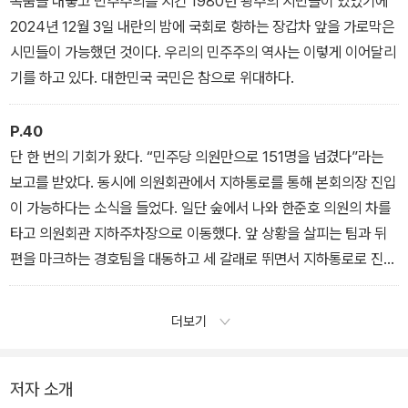
목숨을 내놓고 민주주의를 지킨 1980년 광주의 시민들이 있었기에
다’고 결실한 국민들이 곳곳에서 여의도로 향했다. 결국 그들이 민주
2024년 12월 3일 내란의 밤에 국회로 향하는 장갑차 앞을 가로막은
주의를 지켜냈다.
시민들이 가능했던 것이다. 우리의 민주주의 역사는 이렇게 이어달리
기를 하고 있다. 대한민국 국민은 참으로 위대하다.
P.40
단 한 번의 기회가 왔다. “민주당 의원만으로 151명을 넘겼다”라는
보고를 받았다. 동시에 의원회관에서 지하통로를 통해 본회의장 진입
이 가능하다는 소식을 들었다. 일단 숲에서 나와 한준호 의원의 차를
타고 의원회관 지하주차장으로 이동했다. 앞 상황을 살피는 팀과 뒤
편을 마크하는 경호팀을 대동하고 세 갈래로 뛰면서 지하통로로 진입
했다. 그 지하통로로 본회의장이 있는 국회의사당을 향해 전진하기
시작했다. 돌이켜보면 가장 위험한 순간이 그때가 아니었나 싶다.
더보기
저자 소개