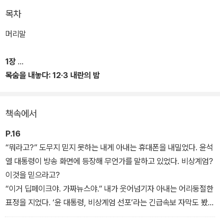
최고위 모두발언 가운데 주요 메시지를 선별하고, 짧은 소회와 입장
목차
을 실었다. 또한 〈오마이TV〉 등과 진행한 인터뷰를 기반으로 핵심 내
용을 재구성했다. 이재명의 인생과 정치철학, 그리고 이재명이 국민
머리말
과 함께 만들고 싶은 대한민국에 대한 생각이 충실하게 담겨 있다.
1장
이 책을 출간한 이유에 대해 저자 이재명 전 대표는 “내란에 저항하고
목숨을 내놓다: 12·3 내란의 밤
민주주의를 구해낸 위대한 국민들의 ‘빛의 혁명’과 우리 민주당의 노
뭐라고? 올 것이 왔구나
력을 기록으로 남겨둘 필요성을 느꼈기 때문”이라고 밝혔다.
책속에서
2024년 12월 3일 ‘내란의 밤’부터 윤석열 대통령 탄핵소추안 가결,
P.16
2025년 4월 4일 헌재의 파면 선고까지 숨가빴던 순간들의 ‘막전막
“뭐라고?” 도무지 믿지 못하는 내게 아내는 휴대폰을 내밀었다. 윤석
후’를 이재명의 시선으로 들여다본다. 비상계엄이 선포되고 국회로
열 대통령이 방송 화면에 등장해 무언가를 말하고 있었다. 비상계엄?
달려가면서 유튜브 라이브 방송을 하게 된 이유, 국회 담을 넘고 본회
이것을 믿으라고?
의장으로 진입하기까지 숨 막혔던 순간들, 비상계엄 해제안 가결, 미
“이거 딥페이크야. 가짜뉴스야.” 내가 웃어넘기자 아내는 어리둥절한
국의 오판을 막기 위한 물밑 접촉, 국회 탄핵소추안 가결 후 ‘응원봉
표정을 지었다. ‘윤 대통령, 비상계엄 선포’라는 긴급속보 자막도 봤는
집회’에서 흘린 이재명의 눈물까지 생생한 현장의 숨결을 느낄 수 있
데, 대한민국 원내 제1당의 대표가 ‘가짜뉴스’라고 하니 어느 쪽을 믿