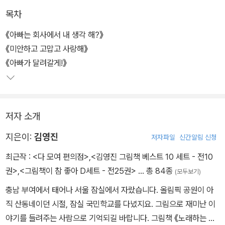
이다.
목차
《아빠는 회사에서 내 생각 해?》
《미안하고 고맙고 사랑해》
《아빠가 달려갈게!》
저자 소개
지은이:
김영진
저자파일
신간알림 신청
최근작 :
<다 모여 편의점>
,
<김영진 그림책 베스트 10 세트 - 전10
권>
,
<그림책이 참 좋아 D세트 - 전25권>
… 총 84종
(모두보기)
충남 부여에서 태어나 서울 잠실에서 자랐습니다. 올림픽 공원이 아
직 산동네이던 시절, 잠실 국민학교를 다녔지요. 그림으로 재미난 이
야기를 들려주는 사람으로 기억되길 바랍니다. 그림책 《노래하는 볼