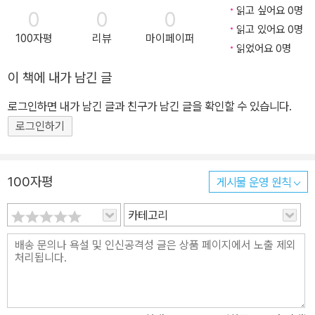
해?》, 조금 오래되고 낡아도 마음 속 깊이 간직되는 추억의 소중한을
읽고 싶어요 0명
0
0
0
다룬 이야기 《새 차 사는 날》, 함께라면 언제나 신나는 아빠와 아들의
읽고 있어요 0명
100자평
리뷰
마이페이퍼
유쾌한 하루 《야구장 가는 날》, 시간이 흘러도 변치 않고 연결되는 가
읽었어요 0명
족의 사랑을 느낄 수 있는 《끝말잇기》 까지! 함께하는 시간 속에서 서
이 책에 내가 남긴 글
로의 추억과 감정을 공유하고 애정을 표현하는 그린이와 아빠의 모습
로그인하면 내가 남긴 글과 친구가 남긴 글을 확인할 수 있습니다.
을 보며 함께 공감하며 웃고, 때로는 찡한 감동을 느낄 수 있을 것입니
로그인하기
다.
100자평
게시물 운영 원칙
카테고리