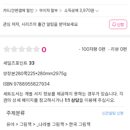
카드/간편결제 할인
무이자 할부
소득공제 3,970원
관심 저자, 시리즈의 출간 알림을 받아보세요
신청
0
100자평 0편
리뷰 0편
세일즈포인트
33
양장본
280쪽
225*280mm
2975g
ISBN 9788955827934
세트도서는 개별 서지 정보를 제공하지 못하는 경우가 있습니다. 각
권의 상세 페이지를 참고하시거나
1:1 상담
을 이용해 주십시오.
주제분류
신간알림 신청
유아
>
그림책
>
_나라별 그림책
>
한국 그림책