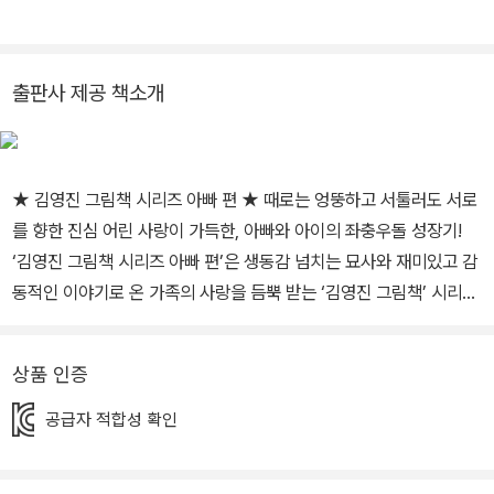
돼지》, 《엄마를 구출하라!》, 《싸움을 멈춰라!》, 《꿈 공장을 지켜라!》,
《이상한 분실물 보관소》, 《아빠의 이상한 퇴근길》, 《엄마의 이상한
출근길》, 《두근두근 편의점》, 《오싹오싹 편의점》, 《몽글몽글 편의
출판사 제공 책소개
점》, 《내 맘대로 편의점》, 《다 모여 편의점》 들을 쓰고 그렸습니다.
★ 김영진 그림책 시리즈 아빠 편 ★ 때로는 엉뚱하고 서툴러도 서로
를 향한 진심 어린 사랑이 가득한, 아빠와 아이의 좌충우돌 성장기!
‘김영진 그림책 시리즈 아빠 편’은 생동감 넘치는 묘사와 재미있고 감
동적인 이야기로 온 가족의 사랑을 듬뿍 받는 ‘김영진 그림책’ 시리즈
중에서 호기심 많은 장난꾸러기 그린이와 아빠의 특별한 일상을 담아
낸 시리즈입니다. 언제나 어디서나 가족을 생각하는 아빠의 마음 《아
상품 인증
빠는 회사에서 내 생각 해?》, 아빠가 아이에게 건네는 서툴지만 진실
한 고백을 담은 《미안하고 고맙고 사랑해》, 세상에서 가장 사랑하는
공급자 적합성 확인
아이를 위한 가슴 찡한 아빠의 약속 《아빠가 달려갈게!》, 오늘도 넘어
지고 깨지면서 쑥쑥 자라는 우리 아이에게 보내는 응원 《틀리면 어떡