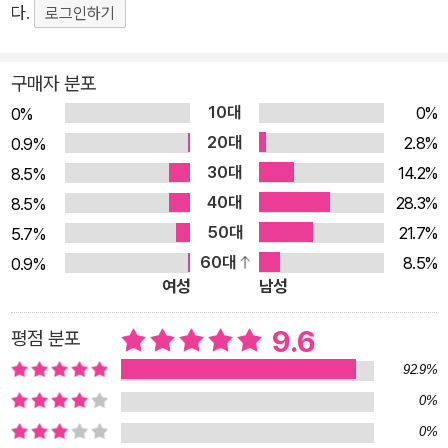
다.
AutoGPT 에이전트를 ‘코드 멘토’로 활용하거나, Tavily를 이용
로그인하기
해 정보를 검색하는 것은 물론, 랭스미스를 활용해 디버깅, 성능
평가, 모니터링도 할 수 있습니다. 또한, 마지막으로 AI 에이전트
구매자 분포
와 마이크로소프트 365(M365) 코파일럿 에이전트를 비교 분석
10대
0%
0%
해봅니다. 누구나 쉽고 빠르게 AI 에이전트를 배우고, 다양한 프
20대
2.8%
0.9%
레임워크를 활용할 수 있다! 직접 구현하며 배우는 AI 에이전트
30대
14.2%
8.5%
입문! 개념, 활용, 실습을 한 권으로 빠르게! 이 책에서 다루는 내
40대
28.3%
8.5%
용: AI 에이전트의 개념 & 관련 프레임워크 누구나 AI 에이전트를
50대
21.7%
5.7%
배우고, 다양한 프레임워크를 사용해 AI 에이전트를 만들 수 있습
60대
8.5%
0.9%
니다. 이 한 권으로 AI 에이전트의 핵심 개념을 이해하고, 개념을
여성
남성
활용하기 위한 프레임워크들을 익히고, 이를 사용해 AI 에이전트
를 다양하게 구현해 보면서 보다 효율적으로 학습할 수 있습니다.
9.6
평점 분포
[개념] · LLM 트렌드를 살펴보고, AI 에이전트의 개념과 디자인
92.9%
패턴에 대해 알아봅니다. · LLM과 AI 생태계의 변화를 좀더 깊이
0%
이해하고, 확장성에 대해 고민해봅니다. · LLM과 AI 에이전트를
0%