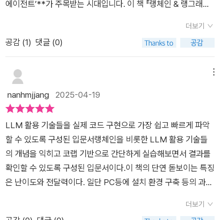
에이전트’**가 주목받는 시대입니다. 이 책 『랭체인 & 랭그래프
로 AI 에이전트 개발하기』는 지금 가장 뜨거운 트렌드인 AI 에이
더보기
전트를 개념부터 실습까지, 체계적으로 안내하는 실전형 가이드
공감 (
1
)
댓글 (0)
북입니다.특히 랭체인, 랭그래프, AutoGPT, 오토젠, 크루AI, 라
마인덱스, M365 코파일럿 등 8가지 최신 프레임워크를 기반으
로 실제 AI 서비스를 직접 만들어볼 수 있도록 구성된 실습 중심
메뉴
의 책으로, LLM의 진화와 AI 생태계의 변화를 이해하고 싶은 독
nanhmjjang
2025-04-19
자에게 더없이 유용한 지침서가 될 것입니다. AI 에이전트 구현의
모든 것, 이 한 권에!1. 최신 LLM 트렌드부터 AI 생태계까지 깊이
LLM 활용 기술들을 실제 코드 구현으로 가장 쉽고 빠르게 파악
있는 분석책의 1부는 LLM의 발전과 AI 기술의 흐름을 설명하며
할 수 있도록 구성된 입문서랭체인을 비롯한 LLM 활용 기술들
시작합니다. GPT-4o와 같은 최신 모델의 특징부터 멀티모달 L
의 개념을 익히고 코랩 기반으로 간단하게 실습해보면서 결과를
LM, 오픈소스 모델의 부상까지 AI가 어떻게 진화하고 있는지를
확인할 수 있도록 구성된 입문서이다.이 책의 단연 돋보이는 특징
체계적으로 조망합니다. 기술 트렌드에 민감한 독자라면 이 부분
은 난이도와 전달력이다. 일단 PC등에 설치 환경 구축 등의 과정
만으로도 큰 인사이트를 얻을 수 있습니다.2. AI 에이전트의 개념
을 피할 수 있어 입문자나 초보자가 코드를 실행하기 용이하도록
과 설계 원리까지 명쾌하게 정리2부와 3부에서는 AI 에이전트가
더보기
구성되어있다.캐글 등의 데이터 관련 경진대회를 진행하다보면
정확히 무엇인지, 어떻게 구성되고 작동하는지를 명확히 설명합