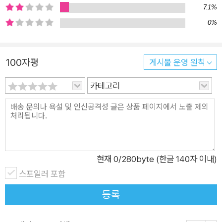
어떻게 구현하고, 어떤 서비스를 개발할 수 있는지 살펴봅니다.
7.1%
[프레임워크] · 랭체인, 랭그래프, 라마인덱스, 랭스미스 등 다양
0%
한 프레임워크를 소개합니다. · 각 프레임워크에서 실제 사용 가
능한 AI 에이전트를 실제로 구현해봅니다. · AI 에이전트와 마이
크로소프트 365(M365) 코파일럿 에이전트를 비교해봅니다. 이
100자평
게시물 운영 원칙
책의 다양한 실습 시나리오: 8가지 프레임워크로 AI 에이전트 만
카테고리
들기 AI 에이전트를 구현할 수 있는 프레임워크, 랭체인, 랭그래
프, 랭스미스, 오토젠, AutoGPT, 크루AI, 라마인덱스, M365 코
파일럿에서 다음과 같이 다양한 AI 에이전트를 구현하는 방법을
배웁니다. 누구나 쉽게 따라할 수 있도록 코렙에서 동작하는 기본
적인 예제들로 구성했습니다. · [랭체인] Zero-shot ReAct, Co
nversational ReAct, Self-ask with search, ReAct docstor
현재
0
/280byte (한글 140자 이내)
e · [랭그래프] Tavily를 이용한 정보 검색, ReAct 에이전트, RA
스포일러 포함
G & 검색 에이전트, 멀티에이전트 · [크루AI] 데이터 검색 및 내
등록
용 작성, 특정 유튜브 채널에서 데이터 검색하기 · [오토젠] Q&A
에이전트, 둘 이상의 AssistantAgent 생성하기 · [AutoGPT] A