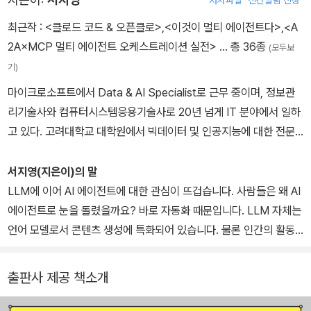
최근작 :
<클로드 코드 & 오픈클로>
,
<이것이 멀티 에이전트다>
,
<A
2A×MCP 멀티 에이전트 오케스트레이션 실전>
… 총 36종
(모두보
기)
마이크로소프트에서 Data & AI Specialist로 근무 중이며, 정보관
리기술사와 컴퓨터시스템응용기술사로 20년 넘게 IT 분야에서 일하
고 있다. 고려대학교 대학원에서 빅데이터 및 인공지능에 대한 전문
적인 연구를 진행하면서 『모두의 인공지능 기초 수학』(길벗, 2020),
『딥러닝 텐서플로 교과서』(길벗, 2021), 『딥러닝 파이토치 교과서』
서지영(지은이)의 말
(길벗, 2022), 『챗GPT, 거부할 수 없는 미래』(길벗, 2023), 『랭체
LLM에 이어 AI 에이전트에 대한 관심이 뜨겁습니다. 사람들은 왜 AI
인으로 LLM 기반의 AI 서비스 개발하기』(길벗, 2024), 『랭체인으
에이전트로 눈을 돌렸을까요? 바로 자동화 때문입니다. LLM 자체는
로 RAG 개발하기: VectorRAG & GraphRAG』(길벗, 2025), 『나
언어 모델로서 콘텐츠 생성에 특화되어 있습니다. 물론 인간의 활동
만의 MCP 서버 만들기 with 커서 AI』(길벗, 2025), 『A2A×MCP
은 콘텐츠 생성에서 시작합니다. 콘텐츠를 생성해서 홍보 영상을 만
멀티에이전트 오케스트레이션 실전』(길벗, 2026) 등을 저술했다.
들거나, 이메일을 보내거나 강의를 합니다. 혹은 RAG를 활용하여 주
출판사 제공 책소개
문에 대한 배송 상태를 조회하거나 예약 가능한 항공권을 조회합니
다. 그런데 LLM만으로 항공권 예약 같은 ‘작업 실행’들이 가능할까