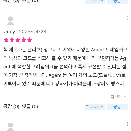
공감 (
0
)
댓글 (0)
베이스 라인이라는 기본 뼈대를 잡고 성능을 개선해나가는데 이
니다. 반응형, 계획형, 도구사용형, 멀티에이전트형 등 다양한 디
책의 예제는 그런 베이스 라인 예제를 배우는 단계로 보면 된다.
자인 패턴은 현업 개발자뿐 아니라 입문자에게도 큰 도움이 됩니
그렇기에 등장하는 예제들이 매우 심플하고 직관적이어서 이해
메뉴
다.3. 8가지 프레임워크 실습으로 체득하는 실전 능력이 책의 백
하기 쉬울뿐더러 가장 중요한 기능만 담아 코드량을 줄였기 때문
Judy
2025-04-28
미는 3부 실습 파트입니다. 랭체인 기반의 ReAct 에이전트, Aut
에 실습을 따라오는데 전혀 무리가 없고 랭스미스 등의 핵심 기술
oGPT를 활용한 코드 멘토, 오토젠 기반의 Q&A 에이전트, 크루
들의 굵직한 개념등을 체계적으로 파악하기에 용이한 구성이다.
AI를 통한 유튜브 채널 분석, 라마인덱스를 이용한 PDF 검색 에
책 제목과는 달리(?) 랭그래프 이외에 다양한 Agent 프레임워크
7장까지는 전반부로 볼 수 있는데 AI 활용에 필요한 기술에 대한
이전트까지! 각 프레임워크별로 따라할 수 있는 실습 예제가 준비
의 특성과 코드를 비교해 볼 수 있기 때문에 내가 구현하려는 Ag
개념을 도식과 예제로 설명하고 있어 난이도가 매우 쉽다.핵심부
되어 있어, 실제 AI 서비스를 구현하는 경험을 제공합니다.또한
ent 에 적합한 프레임워크를 선택하고 즉시 구현할 수 있다는 점
분은 8장부터 진행되는데, 8장은 다양한 프레임워크를 활용하여
코랩(Colab) 환경을 사용하여 별도 개발 환경 구축 없이 누구나
이 가장 큰 장점입니다. Agent 는 여러 개의 노드(모듈/LLM)로
에이전트를 직접 구현할 수 있는 장이다. 랭체인, AutoGPT, 오
쉽게 실습에 참여할 수 있는 점은 초심자에게 매우 큰 장점입니
이루어져 있기 때문에 디버깅하기가 어려운데, 9장에서 랭스미
토젠, 라마인덱스, 크루AI, 랭그래프 등 다양한 프레임워크를 사
다.4. 랭스미스를 통한 성능 평가와 디버깅까지단순히 만드는 데
스를 활용하여 디버깅 및 모니터링하는 방법까지 알려주고 있어
용해보면서 장단점을 한눈에 비교하기 좋게 구성되어있다.이후
더보기
서 그치지 않고, 만든 에이전트를 평가하고 모니터링하는 방법까
서 도움이 됩니다.
후처리 작업에 해당하는 랭스미스를 실습하는데 디버깅, 모니터
공감 (
0
)
댓글 (0)
지 제시합니다. 이처럼 구현 → 디버깅 → 평가라는 전체 사이클
링, 성능평가 등을 실습하며 향후 이 핵심기술들을 어떻게 활용해
을 경험할 수 있도록 구성된 점은 이 책의 가장 큰 강점 중 하나입
야 할지 큰 그림을 그리는데 필요한 알짜배기만 담아내고 있다는
니다.5. M365 코파일럿과 비교 분석으로 시야 확장마지막 4부
메뉴
점이 특징이다.마지막으로 M365 코파일럿과 에이전트의 비교