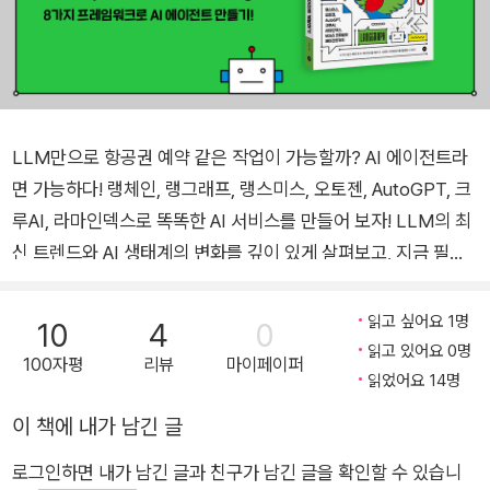
LLM만으로 항공권 예약 같은 작업이 가능할까? AI 에이전트라
면 가능하다! 랭체인, 랭그래프, 랭스미스, 오토젠, AutoGPT, 크
루AI, 라마인덱스로 똑똑한 AI 서비스를 만들어 보자! LLM의 최
신 트렌드와 AI 생태계의 변화를 깊이 있게 살펴보고, 지금 필요
한 AI 에이전트 기술을 빠르게 배워 사용할 수 있도록 개념, 활용,
실습을 한 권에 담았습니다. AI 에이전트의 핵심 개념을 이해하
읽고 싶어요 1명
10
4
0
고, 개념을 활용하기 위한 프레임워크들을 익히고, 이를 사용해 A
읽고 있어요 0명
100자평
리뷰
마이페이퍼
I 에이전트를 다양하게 구현해보는 것까지 효율적으로 학습할 수
읽었어요 14명
있도록 구성했습니다. 실습 파트에서는 랭체인을 비롯한 8가지
이 책에 내가 남긴 글
프레임워크를 사용하여 다양한 AI 에이전트 서비스를 직접 만들
로그인하면 내가 남긴 글과 친구가 남긴 글을 확인할 수 있습니
어 볼 수 있습니다. 특정 유튜브 채널에서 데이터를 검색하거나,