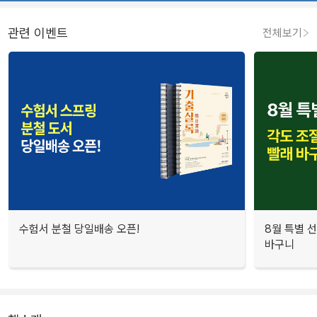
관련 이벤트
전체보기
수험서 분철 당일배송 오픈!
8월 특별 선
바구니