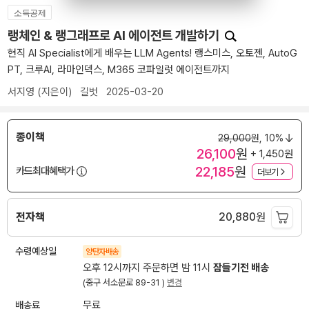
소득공제
랭체인 & 랭그래프로 AI 에이전트 개발하기
현직 AI Specialist에게 배우는 LLM Agents! 랭스미스, 오토젠, AutoG
PT, 크루AI, 라마인덱스, M365 코파일럿 에이전트까지
서지영
(지은이)
길벗
2025-03-20
종이책
29,000
원,
10%
26,100
원
+ 1,450원
22,185
원
카드최대혜택가
더보기
전자책
20,880
원
수령예상일
양탄자배송
오후 12시까지 주문하면 밤 11시
잠들기전 배송
(중구 서소문로 89-31 )
변경
배송료
무료