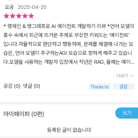
에서는 마이크로소프트의 M365 코파일럿과의 비교를 통해 기
오공
2025-04-20
파트가 등장한다. 저자의 타깃 독자층을 가장 쉽게 파악할 수 있
업형 AI 도구의 한계와 가능성을 짚어보며, 상용 에이전트 서비스
는 부분이다.M365의 경우 프로그래밍을 버튼 기능으로 최소화
와 오픈소스 에이전트 개발의 차이를 명확히 보여줍니다.이 책을
할 수 있다는 것이 특징이지만, 그만큼 서비스 제공에 있어 자유
* 랭체인 & 랭그래프로 AI 에이전트 개발하기 리뷰 *언어 모델의
추천하는 이유:LLM과 AI 에이전트의 최신 흐름을 한눈에 파악
도가 떨어지고 학습에 활용할 자료를 클라우드에 업로드해야 하
홍수 속에서 최근에 뜨거운 주제로 부상한 키워드는 '에이전트'
할 수 있습니다.직접 구현하면서 학습하는 실습 중심 구성으로,
는 제약 사항이 발생한다. 하지만 노코드 기반의 서비스 구현을
입니다.자율적으로 판단하고 행동하며, 문제를 해결해 나가는 모
이론과 실전을 함께 익힐 수 있습니다.다양한 프레임워크를 직접
원하는 일반인에게는 꽤 쓸만한 선택지가 될 수 있다.코랩에서 실
습은, 언어 모델이 추구하는AGI 모습으로 향하게 해주고 있습니
체험할 수 있어, 이후 실무 활용이나 프로젝트 응용에 유리합니
습하기 때문에 이 책은 특히 비전공자나 프로그래밍을 잘 모르는
다.모델을 사용하는 개발자 입장에서 작년은 RAG, 올해는 에이
다.에이전트 설계, 성능평가, 서비스화에 이르는 전 과정을 다룹
일반인도 왠만하면 따라할 수 있을 것 같다. 상세한 그림으로 어
전트가 개발 기술의 핫 트렌드로 보여, 본 책을 읽어 보았습니다.
니다.
더보기
떤 버튼을 눌러야 하는지까지 상세하게 안내하고 있어 사실 프로
이 책은, 에이전트라는 용어에 익숙하지 않은 혹은 처음 들어본
공감 (
0
)
댓글 (0)
그래밍의 특정 지식을 요하지 않도록 잘 구성되어 있다.일반인들
분들이 입문용으로 참고하시기 좋은 책으로 보입니다.차근 차근
도 코딩을 어느정도 할 수 있는 시대가 된만큼 입문자 수준의 전
어려운 개념일수 있는 에이전트에 대한 쉬운 설명과 에이전트를
공자와 더불어 LLM 활용의 첫걸음을 내딛기에 최적화된 서적이
개발 하기 위한 다양한 도구를 소개해 주고 있습니다.제가 본 이
쓰기
마이페이퍼 (0편)
라 할 수 있다.
책의 장점은1. 초심자도 접근할 수 있는 쉬운 설명 - 사실 랭체인
과 랭그래프는 다양한 기술의 집합체 형태로, 그 개념을 이해하는
등록된 글이 없습니다
것 부터 쉽지 않습니다. 깊은 설명이 있진 않지만 초심자가 개념