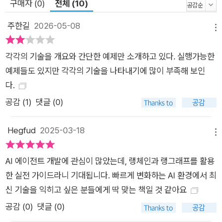
구매자 (0)
전체 (10)
utoGPT 에이전트를 ‘코드 멘토’로 활용하기 · [라마인덱스] PD
F 문서 검색, 수학 계산 에이전트 생성하기 · [랭스미스] 디버깅,
주한길
2026-05-08
메뉴
성능 평가, 모니터링하기 · [M365 코파일럿] M365 코파일럿과
AI 에이전트 비교 분석
각각의 기술을 개요와 간단한 예제만 소개하고 있다. 실행가능한
예제들도 있지만 각각의 기술을 나타내기에 많이 부족해 보인
다.
공감 (
1
)
댓글 (0)
Hegfud
2025-03-18
메뉴
AI 에이전트 개발에 관심이 많았는데, 랭체인과 랭그래프를 활용
한 실전 가이드라니 기대됩니다. 빠르게 변화하는 AI 환경에서 최
신 기술을 익히고 싶은 분들에게 딱 맞는 책일 것 같아요
공감 (
0
)
댓글 (0)