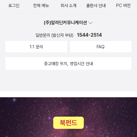
로그인
전체 메뉴
회사 소개
출판사 안내
PC 버전
(주)알라딘커뮤니케이션
1544-2514
일반문의 (발신자 부담)
1:1 문의
FAQ
중고매장 위치, 영업시간 안내