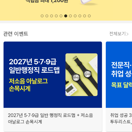
관련 이벤트
전체보기
2027년 5·7·9급 일반 행정직 로드맵 + 저소음
취업 성공 3
아날로그 손목시계
투두리스트, 