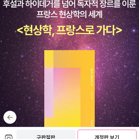
뒤로가
기
보관함담기
구판절판
개정판 보기