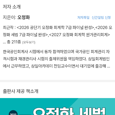
저자 소개
지은이:
오정화
저자파일
신간알림 신청
최근작 :
<2026 공단기 오정화 회계학 7급 파이널 완성>
,
<2026 오
정화 세법 7급 파이널 완성>
,
<2027 오정화 회계학 원가관리회계>
… 총 211종
(모두보기)
한국공인회계사 시험에서 동차 합격하였으며 국가공인 회계관리 자
격시험과 재경관리사 시험의 출제위원을 역임하였다. 삼일회계법인
에서 근무하였고, 삼일아카데미 전임교수이면서 대기업에 출강해 재
무강의를 가르쳤다. 현재는 공단기 회계학/세법 대표강사이자 바른생
각 세법 강사이며, 국가공인 회계 시험 출제위원, 벨류그램세무회계
컨설팅 대표이사이다. 주요 저서로 공무원 수험서로는 『오정화 세
출판사 제공 책소개
법』, 『오정화 세법 OX 필살기』, 『오정화 기출플러스』, 『오정화 지방
세법』, 『오정화 회계학 재무회계』, 『오정화 회계학 원가관리회계』,
『오정화 회계학 정부회계』, 『오정화 회계학 기출플러스』, 『오정화 회