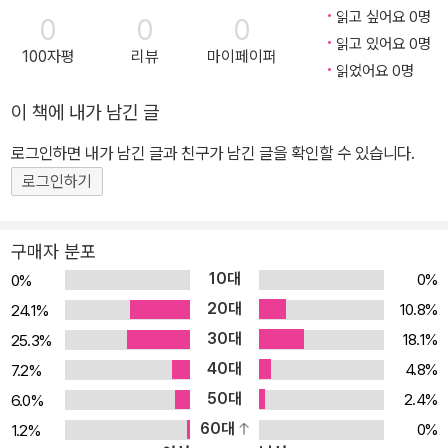
여 한눈에 이해될 수 있는 구조로 집필했다. 『2025 오정화 세법 오진
읽고 싶어요 0명
0
0
0
다』의 특징은 다음과 같다. 1. 기본서에서 다룬 내용을 빠짐없이 다루
읽고 있어요 0명
100자평
리뷰
마이페이퍼
고 있다. 2. 오쌤Tip을 통해 문제 풀이 비법을 모두 담았다. 3. 항목별
읽었어요 0명
중요도를 표시하여 시간 대비 효율을 높였다. 4. 2025 개정세법을
이 책에 내가 남긴 글
반영하였다. 5. 막판 정리에 최적화된 구성으로 제작되었다.
로그인하면 내가 남긴 글과 친구가 남긴 글을 확인할 수 있습니다.
로그인하기
구매자 분포
10대
0%
0%
20대
10.8%
24.1%
30대
18.1%
25.3%
40대
4.8%
7.2%
50대
2.4%
6.0%
60대
0%
1.2%