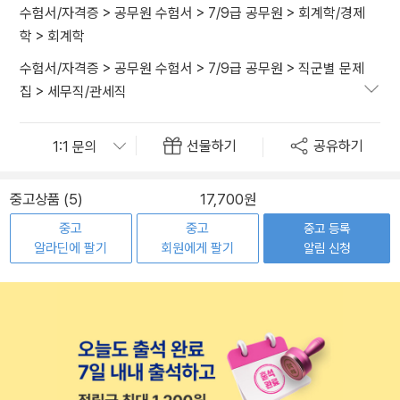
수험서/자격증
>
공무원 수험서
>
7/9급 공무원
>
회계학/경제
학
>
회계학
수험서/자격증
>
공무원 수험서
>
7/9급 공무원
>
직군별 문제
집
>
세무직/관세직
선물하기
공유하기
중고상품 (5)
17,700원
중고
중고
중고 등록
알라딘에 팔기
회원에게 팔기
알림 신청