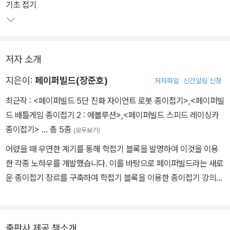
기초 접기
저자 소개
지은이:
페이퍼빌드(장준호)
저자파일
신간알림 신청
최근작 :
<페이퍼빌드 5단 진화 자이언트 로봇 종이접기>
,
<페이퍼빌
드 배틀게임 종이접기 2 : 에볼루션>
,
<페이퍼빌드 스피드 레이싱카
종이접기>
… 총 5종
(모두보기)
어렸을 때 우연한 계기를 통해 학접기 블록을 발명하여 이것을 이용
한 각종 노하우를 개발했습니다. 이를 바탕으로 페이퍼빌드라는 새로
운 종이접기 장르를 구축하여 학접기 블록을 이용한 종이접기 강의와
작품 활동, 책 집필 등을 하고 있습니다. 이번 책에서는 총 5단 진화를
할 수 있는 로봇 1종을 접을 수 있습니다. 단계별로 크고 화려해지는
로봇을 접으면서 집중력과 성취감을 배로 늘릴 수 있습니다. 이력 종
출판사 제공 책소개