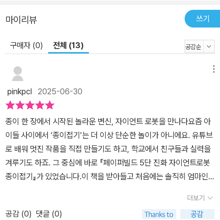
쓰기
마이리뷰
구매자 (0)
전체 (13)
메뉴
pinkpcl
2025-06-30
종이 한 장에서 시작된 놀라운 변신, 자이언트 로봇을 만나다​요즘 아
이들 사이에서 ‘종이접기’는 더 이상 단순한 놀이가 아니에요. 유튜브
로 배워 멋진 작품을 직접 만들기도 하고, 학교에서 친구들과 실력을
겨루기도 하죠. 그 중심에 바로 『페이퍼빌드 5단 진화 자이언트로봇
종이접기』가 있었습니다.​이 책을 받아들고 처음에는 솔직히 엄마인
저도 “와, 이걸 정말 아이가 만들 수 있을까?” 하는 걱정이 앞섰어요.
더보기
자그마치 5단계 진화를 거쳐 완성되는 거대 로봇이라니요. 하지만 아
공감 (
0
)
댓글 (0)
이의 눈은 반짝였고, 자기는 꼭 완성하고 말겠다는 듯 의지를 불태웠