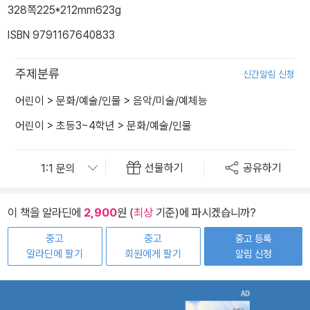
328쪽
225*212mm
623g
ISBN 9791167640833
주제분류
신간알림 신청
어린이
>
문화/예술/인물
>
음악/미술/예체능
어린이
>
초등3~4학년
>
문화/예술/인물
선물하기
공유하기
이 책을 알라딘에
2,900
원 (
최상
기준)에 파시겠습니까?
중고
중고
중고 등록
알라딘에 팔기
회원에게 팔기
알림 신청