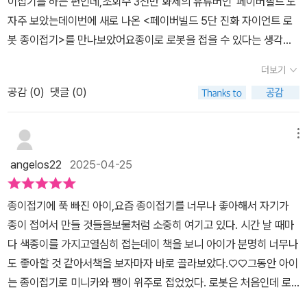
이접기를 하는 편인데,조회수 3천만 화제의 유튜버인 '페이버필드'도
있어요따라서 접으면 초보들도 얼마든지 접을 수 있어요!​책은 2책으
자주 보았는데이번에 새로 나온 <페이버빌드 5단 진화 자이언트 로
로 나눠 있고요~본책에는 어떻게 접는지 방법을 알려주고페이퍼북
봇 종이접기>를 만나보았어요종이로 로봇을 접을 수 있다는 생각을
에서 종이를 잘라서 접으면 되요~ 2장씩 구성되어있으니까실수해도
안 해봤는데,'페이퍼빌드'의 유튜브를 보면서색종이로, 종이로,자유롭
괜찮아요!종이접기 좋아하는 아이라면 놓치지 않아야할 책! 페이퍼빌
더보기
게 만들 수 있다는게 새삼 신기했어요특히 학 접기는 거의 대부분 할
드 5단 진화 자이언트로봇 종이접기 만나보세요~
공감 (
0
)
댓글 (0)
수 있는데학 접기를 시작으로 입체 종이 로봇을 만들 수 있고,특히 Q
R코드 동영상이 제공 되어 있어서<페이버빌드 5단 진화 자이언트
로봇 종이접기> 책으로 보면서잘 모르는 부분이나 막히는 부분이 있
메뉴
으면언제든지 참고할 수 있어요책에서는 종이접기의 기본인 '기호와
angelos22
2025-04-25
약속'을 먼저 보면서앞으로 책에서 어떻게 설명할 건지를 알 수 있고,
학 블록 접기가 기본이 되기 때문에제일 먼저 학 블록 접기를 연습해
종이접기에 푹 빠진 아이,요즘 종이접기를 너무나 좋아해서 자기가
볼 수 있어요제일 맘에 들었던 점은그냥 집에 있는 색종이로 접는게
종이 접어서 만들 것들을보물처럼 소중히 여기고 있다. ​​시간 날 때마
아니라디자인 종이가 따로 76장이 수록되어 있어서좀 더 멋지고 쉽
다 색종이를 가지고열심히 접는데이 책을 보니 아이가 분명히 너무나
게 자이언트 로봇을 완성 시킬 수 있고,1단계부터 5단계까지 로봇이
도 좋아할 것 같아서책을 보자마자 바로 골라보았다.♡♡​그동안 아이
진화하는 모습을 내가 접은 종이로 확인하며 완성 시킬 수 있어요학
는 종이접기로 미니카와 팽이 위주로 접었었다. 로봇은 처음인데 로
블록 접기를 통해서 오리고 접고합체를 하면서1단계 로봇부터 5단계
봇 자체를 워낙 좋아하기에 이 책도 당연히 좋아할 것 같았다. 그리고