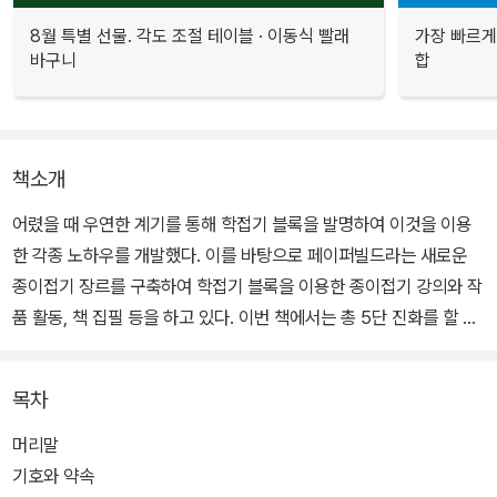
8월 특별 선물. 각도 조절 테이블 · 이동식 빨래
가장 빠르게
바구니
합
책소개
어렸을 때 우연한 계기를 통해 학접기 블록을 발명하여 이것을 이용
한 각종 노하우를 개발했다. 이를 바탕으로 페이퍼빌드라는 새로운
종이접기 장르를 구축하여 학접기 블록을 이용한 종이접기 강의와 작
품 활동, 책 집필 등을 하고 있다. 이번 책에서는 총 5단 진화를 할 수
있는 로봇 1종을 접을 수 있다. 단계별로 크고 화려해지는 로봇을 접
으면서 집중력과 성취감을 배로 늘릴 수 있다.
목차
머리말
기호와 약속