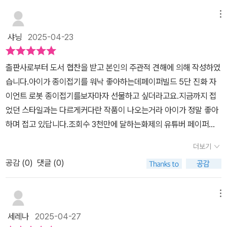
라고 하고, 매일 접어주고 오더라고요 ^^ 그러다 보니 조금 복잡한 종
이접기를 더욱 좋아하게 되었답니다. 그런 우리 아이에게 딱 맞는 페
메뉴
이퍼빌드 5단 진화 자이언트 로봇 종이접기! 아이가 정말 좋아하더라
샤닝
2025-04-23
고요 ^^1단계부터 차근차근 접어서 나만의 멋진 로봇을 만들어볼 수
있답니다. 단계별로 이름이 다 있고, 단계별로 만들어서 총 합쳐서 5
출판사로부터 도서 협찬을 받고 본인의 주관적 견해에 의해 작성하였
단계까지 완성할 수 있어서 정말 멋진 로봇이 만들어지더라고요 ^^
습니다.아이가 종이접기를 워낙 좋아하는데페이퍼빌드 5단 진화 자
그러면서 더 화려하고! 점점 커지는 초거대 로봇이 완성이 된답니다.
이언트 로봇 종이접기를보자마자 선물하고 싶더라고요.지금까지 접
정말 말 그대로 자이언트 로봇!!아이가 접는 걸 옆에서 보고 있으니 저
었던 스타일과는 다르게커다란 작품이 나오는거라 아이가 정말 좋아
는 무슨 말인지 하나도 모르겠더라고요 ㅠ 너는 어떻게 그렇게 잘 접
하며 접고 있답니다.조회수 3천만에 달하는화제의 유튜버 페이퍼빌
는 거니? 그런데 완성 로봇이 정말 디테일하고 멋지지 않나요? 종이
드가지은 책이라 기대감이 컸어요.QR코드를 스캔하면 어려운부분도
접기만으로 저런 퀄리티가 나온다는 사실 자체가 참 신기하더라고요
더보기
영상으로 확인하며차근차근 진행되니 완성할 수 있어요.​1단계 히어
ㅎ 저도 초등학교 때 나름 종이접기부였었는데.. ㅋ그리고 정말 마음
공감 (
0
)
댓글 (0)
로 빌드맨부터2단계 메가 빌드 워리어3단계 골리앗 페가수스4단계
에 들었던 부분은 모든 작품들은 알록달록한 도안지가 총 76장 별책
기간틱 골리앗 페가수스5단계 히어로 페가수스 워리어까지단계별로
부록으로 제공되고 있어요. 그래서 로봇을 완성했을 때 그 완성도가
변신할 생각에 신났지요.도안지를 잘라내서 시작해봤는데멋진 디자
메뉴
더욱 화려하고 멋있어서 좋았던 것 같아요 ^^ 나에게 1도 묻지 않고
인이 새겨져완성작이 정말 궁금해지더라고요.​기본적인 접기 단계를
아이가 열심히 만들고 있어요 ^^ 만드는 걸 보는 것도 참 신기하더라
세레나
2025-04-27
따라서 접다보면 하나하나블록이 만들어진답니다.제일 처음만 어려