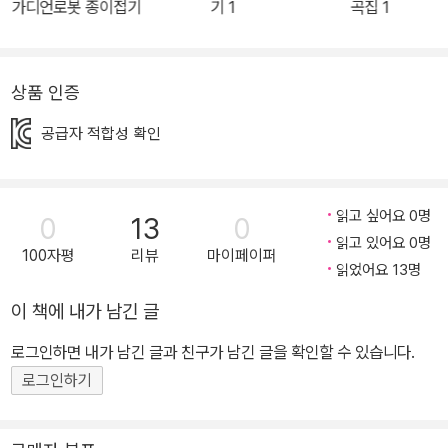
가디언로봇 종이접기
기 1
곡집 1
이퍼빌드 5단 진화 자이언트로봇 종이접기』! 페이퍼빌드 하면 가장
인기 있는 주제인 ‘로봇’을 담아, 화려하고 멋진 초거대로봇을 접을 수
있습니다! 학접기 블록을 접고 조립하고 오려서 만드는 페이퍼빌드
상품 인증
종이접기는 입체적이고 사실적인 종이접기입니다. 어디서도 찾아볼
공급자 적합성 확인
수 없는 특별한 종이접기로, 아이들의 눈을 사로잡는 멋진 무기, 전투
기, 로봇 등을 얼마든지 접을 수 있답니다! 그중 아이들이 가장 좋아하
는 로봇을 접을 수 있답니다. 이번 책에서는 5단계로 진화하는 로봇
읽고 싶어요 0명
0
13
0
을 접을 수 있으며, 1단계 히어로 빌드맨부터 점점 더 크고 멋진 형태
읽고 있어요 0명
로 발전합니다. 난이도는 있지만, 그만큼 성취감과 창의력을 키울 수
100자평
리뷰
마이페이퍼
읽었어요 13명
있는 특별한 종이접기입니다! 도안지 총 76장 제공! 어려운 부분은 Q
R코드 동영상으로 해결! 친구들이 입을 쩍 벌릴 멋있는 로봇을 만들
이 책에 내가 남긴 글
어 자랑해요! 모든 작품들은 알록달록한 도안지를 별책부록으로 제공
로그인하면 내가 남긴 글과 친구가 남긴 글을 확인할 수 있습니다.
해요. 또한 어려운 부분에는 군데군데 QR코드 동영상을 첨부했어요.
로그인하기
페이퍼빌드가 직접 알려주는 동영상 강의를 들으면 더욱 쉽게 접을
수 있답니다. 화려하고 멋진 히어로 페가수스 워리어 로봇을 접어서
자랑해봐요! 학교에서 모두의 관심을 받고 인기 스타가 될 거예요!