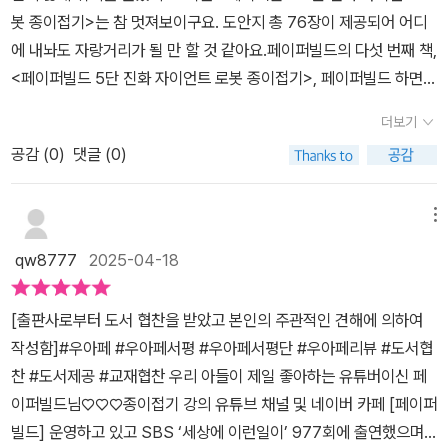
자이언트로봇 종이접기> 이 책은 단순한 종이접기를 넘어서5단계로
봇 종이접기>는 참 멋져보이구요. 도안지 총 76장이 제공되어 어디
진화하는 거대한 로봇을 완성하는 ‘조립 종이접기’예요.5단진화라
에 내놔도 자랑거리가 될 만 할 것 같아요.페이퍼빌드의 다섯 번째 책,
니...그것도 종이로?!! 하시겠지만종이가 접을 수록 단단하고 힘도 좋
<페이퍼빌드 5단 진화 자이언트 로봇 종이접기>, 페이퍼빌드 하면
기 때문에충분히 만들 수 있답니다!!!학블록, 학블록 응용 접기로 시작
가장 인기 있는 주제인 '로봇'을 담아, 화려하고 멋진 초거대로봇을 접
해서 가슴, 어깨,하체 중심, 허벅지, 발, 머리를 만들어 나가면서이걸
더보기
을 수 있습니다.학접기 블록을 접고 조립하고 오려서 만드는 페이퍼
하나로 조립하면 로봇이라고?? 의심가득했지만붙이고 조립해보니
공감 (
0
)
댓글 (0)
빌드 종이접기는 입체적이고 사실적인 종이접기에요. 어디서도 찾아
하나의 거대한 로봇으로 완성되더라구요!!! 완전 멋진 로봇이 된답니
볼 수 없는 특별한 종이접기로, 아이들의 눈을 사로잡는 멋진 무기, 전
다!!✔ 도안지도 책에 포함되어 있어서 바로 시작할 수 있고✔ 어려운
투기, 로봇 등을 얼마든지 접을 수 있지요. 그 중에서도 이번 책은 아
메뉴
부분은 QR코드 영상으로 확인할 수 있어요. 종이접기 초보자 분들이
이들이 가장 좋아하는 로봇 입니다.이번 책에서는 5단계로 진화하는
라면 사실 어려울 수도 있어요!!조립하는 부분에서만 영상참고하면
qw8777
2025-04-18
로봇을 접을 수 있으며, 1단계 히어로 빌드맨부터 점점 더 크고 멋진
될듯하고나머지는 접기 부분이 잘 설명되어 있어서고대로 따라 접으
형태로 발전합니다. 난이도는 있지만, 그만큼 성취감과 창의력을 키
면 된답니다!! 종이 자르기 + 접기 + 조립3단계만 거치면 멋진 로봇
[출판사로부터 도서 협찬을 받았고 본인의 주관적인 견해에 의하여
울 수 있는 특별한 종이접기입니다.연휴에 접어보겠다고 마음 먹었는
을 만들 수 있는데처음 접을 때 방향을 잘 보고 접어주셔야두번 실수
작성함]#우아페 #우아페서평 #우아페서평단 #우아페리뷰 #도서협
데, 계획대로 잘 안되었어요. 멋진 작품으로 기대되는 만큼 시간도 투
하지 않아요!!!하나씩 완성해가는 모습보니 아이도 신나고 저도 신나
찬 #도서제공 #교재협찬 우리 아들이 제일 좋아하는 유튜버이신 페
자해야 할 것 같은데, 울집꼬맹이들은 충분히 해내리라 봅니다. 오늘
더라구요만들면서 성취감도 쑥쑥 자랍니다. 아이와 함께, 협동과 성
이퍼빌드님♡♡♡종이접기 강의 유튜브 채널 및 네이버 카페 [페이퍼
부터 짬나는 시간에 도전하려구요. 아마도 전시하게 될 것 같습니다.
취의 시간종이접기를 넘어서창의력 + 집중력 + 부모와의 협동심까
빌드] 운영하고 있고 SBS ‘세상에 이런일이’ 977회에 출연했으며
5단으로 진화되는 모습이 그림으로만 봐도 정말 멋지거든요. 저도 함