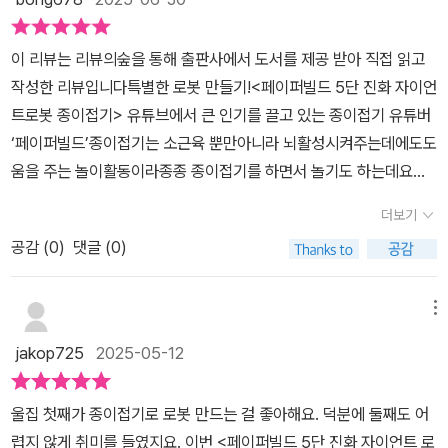
수록되어 있어서 잘라내어 바로바로 접어보았습니다. 좌우 다 표시되
는 아주 멋진 경험이었어요.​​완성보다 중요한 ‘과정’, 그리고 자신감​물
어 있고 무엇에 해당되는지 인쇄되어 있어 헷갈리지 않고멋있게 접어
론, 모든 단계를 완성하는 건 쉽지 않았어요. 도안이 76장이나 되는
이 리뷰는 리뷰의숲을 통해 출판사에서 도서를 제공 받아 직접 읽고
볼 수 있었습니다.생각보다 접어야 하는 단계가 복잡했습니다. 다른
데다, 가위질도 섬세하게 해야 했거든요. 하지만 오히려 그래서 더 빛
작성한 리뷰입니다특별한 로봇 만들기!<페이퍼빌드 5단 진화 자이언
색종이로 접어보기를먼저 한 다면 그림을 보면서 단계별로 접어보고
나는 시간이었어요. 완벽한 로봇 하나를 만들기 위해, 서두르지 않고
트로봇 종이접기> 유튜브에서 큰 인기를 끌고 있는 종이접기 유튜버
잘라보고 붙여보고집중하는 시간 가질 수 있었습니다. 아직 완성작품
차근차근, 조심스럽게 접고 또 접는 그 과정 자체가 의미 있었거든요.​
‘페이퍼빌드’종이접기는 소근육 뿐만아니라 뇌활성시켜주는데에도도
은 없지만차근차근 하나씩 만들어가는 재미가 있었고 동영상 참고하
📌 아이는 종이 한 장에서 출발한 이 커다란 로봇을 완성하며 스스로
움을 주는 놀이활동이라종종 종이접기를 하면서 놀기도 하는데요구
면서 도서를 보면서 접어 완성해 가는 재미가 솔솔 했답니다. 도서를
에게 이런 말을 건네는 듯했어요.“할 수 있을까?”가 아닌, “다시 해보
독자 수 6만 명, 누적 조회수 3천만 회 돌파! 아이들 사이에서 인기가
무료로 제공받아 작성한 리뷰입니다. #혜지원 #종이접기 #페이퍼빌
더보기
자!”라고요.​ ​눈으로 보이는 자부심, 손으로 만든 성취​지금도 아이 책
많다고 합니다!!그 페이퍼빌드 저도 아이와 함께 만나봤는데요벌써
드5단진화자이언트로봇종이접기#자이언트로봇종이접기 #페이퍼빌
상 위에 전시된 빌드맨 로봇은 친구들이 올 때마다 인기 만점이에요.
공감 (
0
)
댓글 (0)
다섯 번째 시리즈라고 하네요!!아이와 천천히 차근차근 하나씩 만들
드디자인지수록 #QR동영상제공
단순한 종이접기를 넘어 작품이 되고 자부심이 된 로봇, 그 속에는 땀
어 보도록 할께요!! 로봇 좋아하는 아이에게 딱!6살 아들이 레고로 로
방울과 끈기, 창의력과 성취가 오롯이 담겨 있습니다.『페이퍼빌드 5
봇만들기 진짜 좋아하는데요로봇을 종이로도 접을 수 있다 알려주니
메뉴
단 진화 자이언트로봇 종이접기』는 단지 종이접기 책이 아니라, 아이
당장 접어달라고 하더라구요그래서 <페이퍼빌드 5단 진화 자이언트
jakop725
2025-05-12
가 자신의 손으로 만든 첫 번째 거대 프로젝트였어요. 어렵지만 그만
로봇 종이접기> 을 보여줬더니아주 신나합니다!!!엄마! 접어줘!! 우리
큼 의미 있었고, 아이의 표정 속에 단단한 자신감이 피어났답니다.
같이 접을껀데 엄마 도와줘! 하며 스스로 접는 방법을 알려줍니다 1단
울집 첫째가 종이접기로 로봇 만드는 걸 좋아해요. 덕분에 둘째도 어
계부터 5단계까지! 점점 커지는 진화 로봇인<페이퍼빌드 5단 진화
렵지 않게 취미를 들였지요. 이번 <페이퍼빌드 5단 진화 자이언트 로