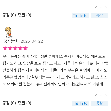
지 키워주는 활동이에요.시간은 제법 걸렸지만,같이 만든 로봇을 바
YTN ‘황금 나침반’ 기술자들 코너에 출연하신 페이퍼빌드님의 신작
께 할 예정입니다. 좋은 책 보내주셔서 정말 감사합니다.'출판사로부
더보기
라보는 아이는 그저 신나고 뿌듯해 합니다. 1단계까지만 만들어봤지
5단 진화 자이언트 로봇 종이접기가 새로 나왔습니다~!!!!표지 때깔
터 도서 협찬을 받고 본인의 주관적 견해에 의해 작성하였습니다.'​​
만이제 남은 2~5단계까지 진화를 해봐야겠어요!!또 매일매일 달라지
공감 (
0
)
댓글 (0)
부터 영롱하죵~♡♡♡첫째는 맨날 톡톡 블록에 그렇게 집착하더니
는 로봇을 보면서 더 접고싶어 하겠죠?!아이들에게 창작의 즐거움과
이제는 로봇교실에 푹 빠졌는데...둘째는 처음부터 종이접기에 그렇
완성되고 난 뒤의 성취감은직접 경험하면서 느낄 수 있는 소중한 경
게 집착하더라구요...다이소에 오만 종이접기 책을 다 섭렵했던 것 같
메뉴
험이랍니다.나만의 특별한 로봇 만들기!<페이퍼빌드 5단 진화 자이
습니다.다이소 종이접기로 시작해서 이제는 페이퍼빌드님의 종이접
꿈꾸는앤
2025-04-22
언트로봇 종이접기> 함께 접어보아요!! 이 글은 '리뷰의 숲'을 통해 도
기에 푹 빠진 둘찌♡♡♡맨날 티비로 유튜브 페이퍼빌드님의 종이접
서를 제공받아 주관적으로 작성한 글입니다.#페이퍼빌드5단진화자
기를 보고 따라 만들더라구요 ㅎㅎ얼마 전 초등학교에 입학한 둘찌♡
우리 둘째는 종이접기를 정말 좋아해요. 혼자서 이것저것 책을 보고
이언트로봇종이접기 #혜지원 #페이퍼빌드 #리뷰의숲 #리뷰의숲서
♡♡초등학교 방과후 돌봄교실에서도 맨날 종이접기만 하고 있는데,
접기도 하고, 영상을 보고 접기도 하고.. 처음에는 손힘이 없어서 반듯
평단 #종이접기 #로봇종이접기 #5단진화 #로봇접기
페이퍼빌드님의 5단 진화 자이언트 로봇 종이접기를 책 보고 만들 생
반듯하게 접는 게 어려워서 힘이 들어가는 부분은 늘 엄마, 아빠가 도
각을 하니 제가 더 설레이네여 ㅎㅎ기호와 약속기초 접기1단계 히어
와주곤 했었는데 7살부터는 우리에게 도와달라고 하지도 않고, 스스
로 빌드맨2단계 메가 빌드 워리어3단계 골리앗 페가수스4단계 기간
로 어찌나 잘 접는지.. 유치원에서도 인싸가 되었답니다 ^^ 이렇게 종
틱 골리앗 페가수스5단계 히어로 페가수스 워리어special weapon
이접기를 하던 습관은 정말 매일매일 색종이나 A4용지를 가지고 접
히어로 보우로 알차게 구성되어 있어서 더 좋은 페이퍼빌드 5단 진화
더보기
기 시작했고, 쉬운 종이접기에서 어려운 팽이나 복잡한 로봇까지 뚝
자이언트 로봇 종이접기!!!!아이한테 큰 선물이 되었습니다 ^^페이퍼
공감 (
0
)
댓글 (0)
딱 접어대더라고요. 그러다 보니 학교에서도 친구들이 종이를 접어달
빌드 5단 진화 자이언트 로봇 종이접기!!! 강추입니다!!!