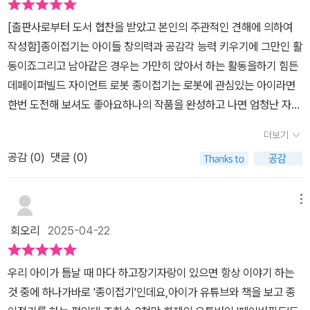
고요~ 상체를 먼저 시작하는데 하나하나 접어서 합체를 하는 거 자
워하더니한번 완성해보고 나니까책보면서 충분히 잘 접더라고요.매
체가 참 신기하더라고요 ^^ 처음에는 저렇게 만든 것을 하나로 합친
[출판사로부터 도서 협찬을 받았고 본인의 주관적인 견해에 의하여
일 재미나게 한두개씩만들며 즐기며 종이접기에몰두하게 만들어주는
다고 생각하니 그 부분도 신기했어요. 아이의 소근육 발달과 성취감
작성함]종이접기는 아이들 창의력과 공감각 능력 키우기에 그만인 활
책이에요.상체, 하체, 발, 머리까지1단계 히어로 빌드맨까지완성된 모
은 물론 창의력까지 쑥쑥 키워주겠더라고요!아이가 종이접기를 잘하
동이죠그리고 남아같은 경우는 가만히 앉아서 하는 활동을하기 힘든
습인데 실제로 보면더욱 멋진 모습이랍니다.​어떤 공격에도 끄덕 없는
다가 합체하는 게 조금 어렵다고 하길래 그때 책에 나오는 QR코드
데페이퍼빌드 자이언트 로봇 종이접기는 로봇에 관심있는 아이라면
강철 몸체를 지닌 로봇이에요.핸드폰이나 티비 등미디어에서 벗어나
동영상을 활용했어요. 사실 엄마라고 책을 보고 다 접어줄 수 있는 게
한번 도전해 보셔도 좋아요하나의 작품을 완성하고 나면 엄청난 자기
집중하며종이접기에 열중하기 좋은 책이었어요.​
아니다 보니 이런 동영상이 있어서 너무 좋았어요. 군데군데 QR코드
효능감이 생길거에요할 수 있다는 자신감을 이런 책과 활동으로 업
더보기
동영상을 첨부하고 있어서 아이가 필요한 부분은 저렇게 바로 찍어서
시켜보세요!저희 둘째는 정말 어릴적부터 지금까지 쭉 종이접기를 하
동영상을 볼 수 있으니 아이가 모르는 부분도 바로바로 확인할 수 있
공감 (
0
)
댓글 (0)
고있어요간단한 색종이 접기를 시작해서지금은 페이퍼 크래프트라고
어서 굿!! 덕분에 상체를 이렇게 뚝딱 만들어냅니다 ㅋㅋ 페이퍼빌드
불리면서 게임주인공이나 포켓몬스터에 등장하는다양한 캐릭터들의
가 직접 알려주는 동영상 강의를 들으니 아이가 생각보다 정말 쉽게
도안을 인쇄해서 접더라구요하지만 무엇보다 좋아하는 건! 혜지원에
메뉴
접더라고요. 사실 이런 어려운 로봇을 접을 수 있을까 생각했었는데..
서 나온 다양한 시리즈의 종이접기 책이에요집에 거의 모든 시리즈가
회오리
2025-04-22
정말 기우였어요. 저거 완성해서 학교 들고 가면 아이들이 정말 부러
다 있었어요드디어 신간이 나왔네요 아이가 5단 진화라고? 하면서
워하고 너도나도 접어달라고 할 것 같은 느낌!! 정말 특별한 종이접기
엄청난 기대를 했죠​종이접기 초보여도 너무 걱정마세요차근차근 알
우리 아이가 틈날 때 마다 하고장기자랑이 있으면 항상 이야기 하는
라 만드는 내내 행복한 아이의 모습을 볼 수 있었답니다 ^^ 종이접기
려주거든요 초보시면 미리 앞에 나와있는 종이접기를 꼭 접어보고 시
것 중에 하나가바로 '종이접기'인데요,아이가 유튜브와 책을 보고 종
좋아하는 친구라면 꼭 선물해 주면 좋을 것 같아요!
작하는걸 추천해요! 그리고 QR코드를 스캔하면 동영상 강의도 볼 수