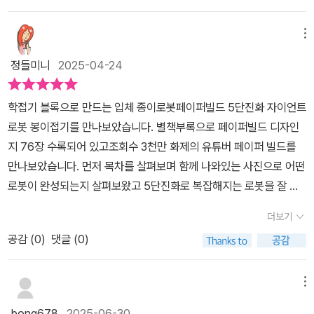
죠.​​학부터 시작한 첫걸음, 하나씩 쌓아가는 성취감​책의 첫 단계는 기
본인 ‘학 접기’였어요. 단순해 보였지만 정확한 선과 모양을 맞춰야 해
메뉴
서 꽤 신중한 작업이었죠. 아이는 중간중간 포기하고 싶을 때도 있었
정들미니
2025-04-24
지만, QR코드 영상으로 다시 확인하고, 몇 번이고 펴고 접으며 끝내
하나의 완성된 블록을 만들어냈습니다.​👧🏻 “이게 이렇게 힘든 줄
학접기 블록으로 만드는 입체 종이로봇페이퍼빌드 5단진화 자이언트
몰랐어. 근데 만들고 나니까 좀 멋지긴 해!”​그 말을 들으며 저는 이 책
로봇 봉이접기를 만나보았습니다. 별책부록으로 페이퍼빌드 디자인
이 단순히 종이접기 책이 아니구나 싶었어요. 작은 블록 하나를 완성
지 76장 수록되어 있고조회수 3천만 화제의 유튜버 페이퍼 빌드를
할 때마다 아이는 스스로를 더 믿게 되었고, 점점 도전의 재미를 알게
만나보았습니다. 먼저 목차를 살펴보며 함께 나와있는 사진으로 어떤
됐어요.​ ​5단계 진화, 단순한 접기를 넘어 ‘설계’의 세계로​책은 1단계
로봇이 완성되는지 살펴보왔고 5단진화로 복잡해지는 로봇을 잘 접
히어로 빌드맨부터 시작해 5단계 히어로 페가수스 워리어까지 점점
어보기로하며 시작해 보았습니다. 제일 기초가 되는 기호와 약속을
더 커지고 복잡해지는 로봇을 보여줘요. 각 단계마다 도안지가 제공
더보기
살펴보았고 기억해 두었습니다.그리고 기초접기로 학블록접기 단계
되어 직접 자르고, 접고, 조립하면서 설계의 기본 원리를 체험할 수 있
공감 (
0
)
댓글 (0)
별로 천천히 따라가며접어보았습니다. 히어로 페가수스 워리어 단계
도록 구성되어 있죠.​무엇보다 인상 깊었던 건 아이가 각 단계별 완성
별로 그림으로 먼저 만나보았고 그림도 그려보면서 어떻게 접어볼 지
도를 스스로 점검하며 “이건 2단계니까 다리 쪽을 튼튼하게 만들
궁금해 하며 살펴보며디자인지 잘라보았습니다. 동영상 참고가 있어
메뉴
자”라든지, “이 블록은 뒤집어서 써야겠다” 같은 말을 하더라고요. 단
서 참고하면서 접어보는데많은 도움이 되었습니다. 디자인지 75장
순히 손만 쓰는 활동이 아니라, 공간 감각과 논리적 사고까지 자극하
bong678
2025-06-30