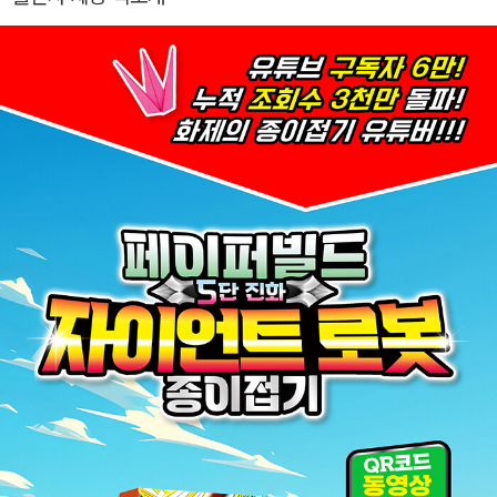
이접기 강의 유튜브 채널 및 네이버 카페 [페이퍼빌드] 운영 SBS ‘세
상에 이런일이’ 977회 출연 YTN ‘황금 나침반 기술자들’ 출연 OB
S ‘이것이 인생’ 출연 국립과천과학관 덕후전 전시 참여 출간 도서
『페이퍼빌드 배틀게임 종이접기』(혜지원) 『페이퍼빌드 3단 진화 가
디언로봇 종이접기』(혜지원) 『페이퍼빌드 스피드 레이싱카 종이접
기』(혜지원) 『페이퍼빌드 배틀게임 종이접기2-에볼루션 종이접기』
(혜지원) 유튜브 채널 : 페이퍼빌드 카페 : www.naver.com/buildti
me