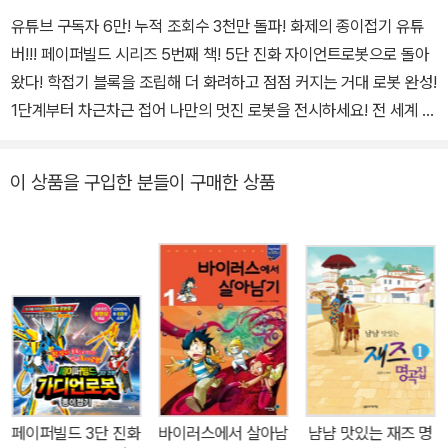
유튜브 구독자 6만! 누적 조회수 3천만 돌파! 화제의 종이접기 유튜
버!!! 페이퍼빌드 시리즈 5번째 책! 5단 진화 자이언트로봇으로 돌아
왔다! 학접기 블록을 조립해 더 화려하고 점점 커지는 거대 로봇 완성!
1단계부터 차근차근 접어 나만의 멋진 로봇을 전시하세요! 전 세계 어
디서도 만날 수 없는 특별한 종이접기, 페이퍼빌드 종이접기! 페이퍼
빌드 시리즈의 다섯 번째 책이 찾아왔습니다. 페이퍼빌드 하면 떠오
이 상품을 구입한 분들이 구매한 상품
르는 로봇! 이번 책에서는 무려 5단 진화가 가능한 초거대 자이언트
로봇을 접을 수 있답니다! 어려운 부분에는 QR코드 동영상을 첨부했
기 때문에 페이퍼빌드의 직강을 들으면서 접을 수 있습니다. 실제 건
담보다 더욱 멋있는 종이 로봇을 접어 학교에 가져가보세요. 모두의
관심을 받는 나도 인기 스타!!! https://youtube.com/shorts/wih
T5eFMqG8?si=ie3F-eN44BBbMOgQ 유튜브 구독자 6만! 누
적 조회수 3천만 돌파! 화제의 종이접기 유튜버!!! 페이퍼빌드 시리즈
5번째 책! 5단 진화 자이언트로봇으로 돌아왔다! 학접기 블록을 조립
해 더 화려하고 점점 커지는 거대 로봇 완성! 1단계부터 차근차근 접
페이퍼빌드 3단 진화
바이러스에서 살아남
냠냠 맛있는 재즈 명
어 나만의 멋진 로봇을 전시하세요! 페이퍼빌드의 다섯 번째 책, 『페