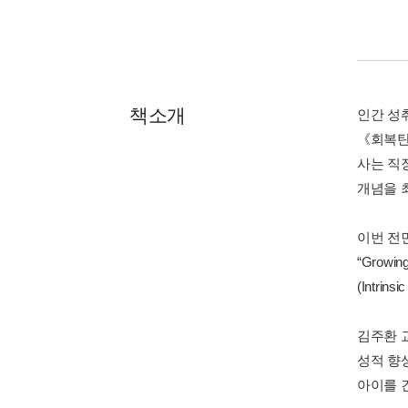
책소개
인간 성
《회복탄
사는 직장
개념을 
이번 전
“Growin
(Intri
김주환 
성적 향
아이를 