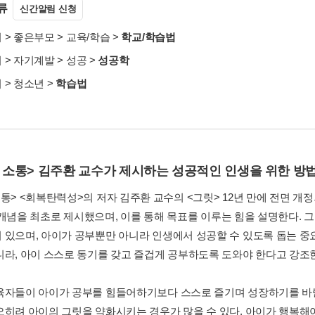
류
신간알림 신청
서
>
좋은부모
>
교육/학습
>
학교/학습법
서
>
자기계발
>
성공
>
성공학
서
>
청소년
>
학습법
 소통> 김주환 교수가 제시하는 성공적인 인생을 위한 방법
소통> <회복탄력성>의 저자 김주환 교수의 <그릿> 12년 만에 전면 개
T)’ 개념을 최초로 제시했으며, 이를 통해 목표를 이루는 힘을 설명한다
 있으며, 아이가 공부뿐만 아니라 인생에서 성공할 수 있도록 돕는 중
니라, 아이 스스로 동기를 갖고 즐겁게 공부하도록 도와야 한다고 강조
육자들이 아이가 공부를 힘들어하기보다 스스로 즐기며 성장하기를 바랄
오히려 아이의 그릿을 약화시키는 경우가 많을 수 있다. 아이가 행복해