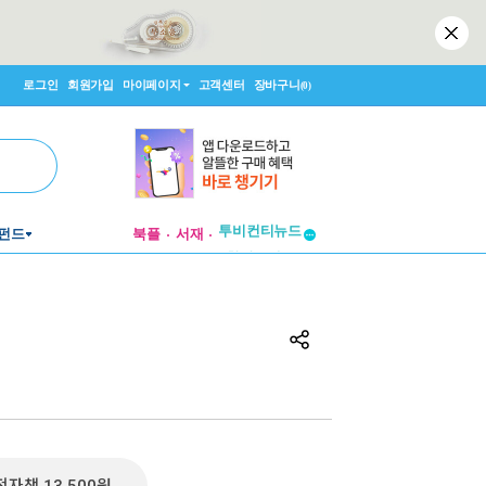
로그인
회원가입
마이페이지
고객센터
장바구니
(0)
투비컨티뉴드
펀드
북플
서재
창작플랫폼
투비컨티뉴드