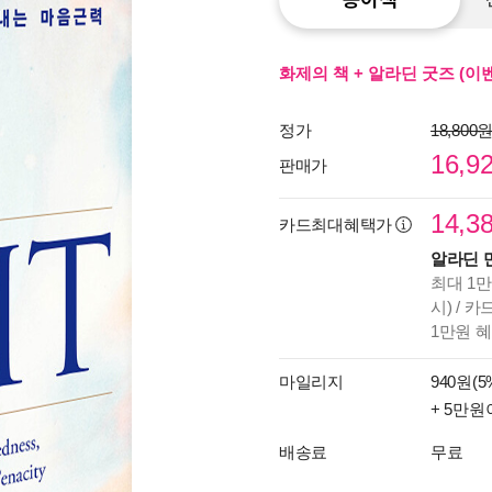
화제의 책 + 알라딘 굿즈 (이
정가
18,800
16,9
판매가
14,3
카드최대혜택가
알라딘 
최대 1만
시) / 
1만원 
마일리지
940원(5
+ 5만원
배송료
무료