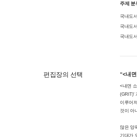
주제 분
국내도
국내도
국내도
편집장의 선택
"<내면
<내면 
(GRI
이루어져
것이 아
많은 양
기대가 