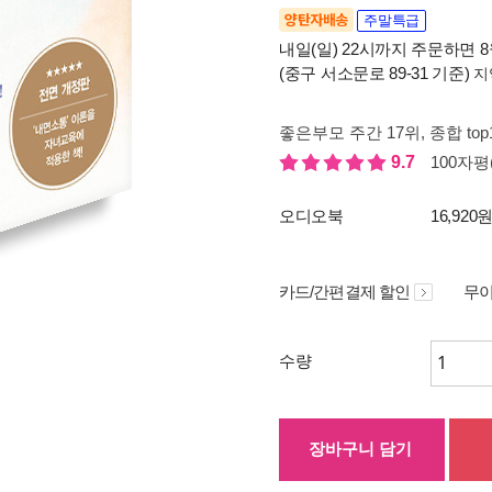
양탄자배송
주말특급
내일(일) 22시까지 주문하면 8월
(중구 서소문로 89-31 기준)
지
좋은부모 주간 17위
, 종합 to
9.7
100자평(
오디오북
16,920
카드/간편결제 할인
무이
수량
장바구니 담기