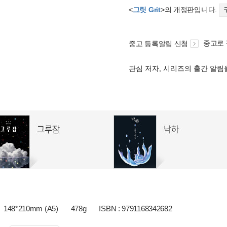
<
그릿 Grit
>의 개정판입니다.
중고로
중고 등록알림 신청
관심 저자, 시리즈의 출간 알
148*210mm (A5)
478g
ISBN : 9791168342682