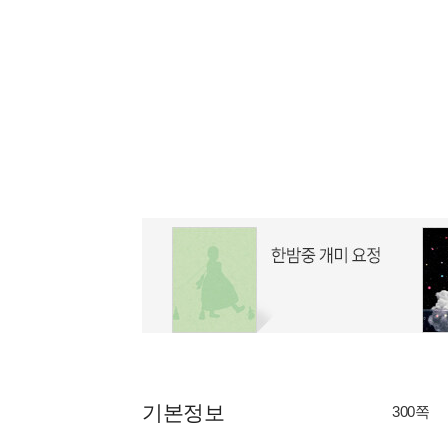
기본정보
300쪽