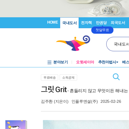
HOME
전자책
만권당
외국도서
국내도서
첫달무료
국내도
분야보기
오뒷세이아
추천마법사
베
무료배송
소득공제
그릿 Grit
- 흔들리지 않고 무엇이든 해내는
김주환
(지은이)
인플루엔셜(주)
2025-02-26