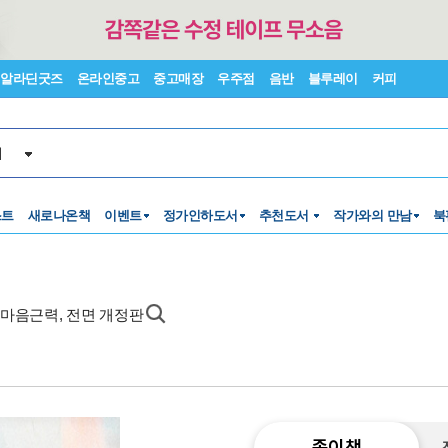
알라딘굿즈
온라인중고
중고매장
우주점
음반
블루레이
커피
서
스트
새로나온책
이벤트
정가인하도서
추천도서
작가와의 만남
북
 마음근력, 전면 개정판
종이책