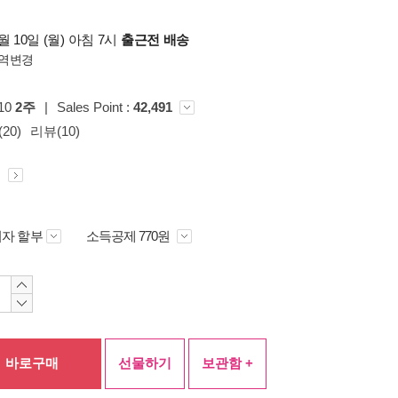
 10일 (월) 아침 7시
출근전 배송
역변경
p10
2주
|
Sales Point :
42,491
20)
리뷰(10)
원
자 할부
소득공제 770원
바로구매
선물하기
보관함 +