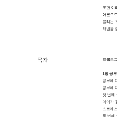
또한 이
어른으로
불리는 
해법을 
목차
프롤로그
1장 공
공부에 
공부에 
첫 번째
아이가 
스트레스
두 번째