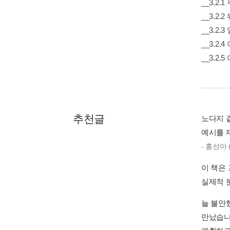
__3.2
__3.2
__3.2
__3.2
__3.2
추천글
노다지 
예시를 
- 홍선아
이 책은
실제적 
늘 불안
만났습니