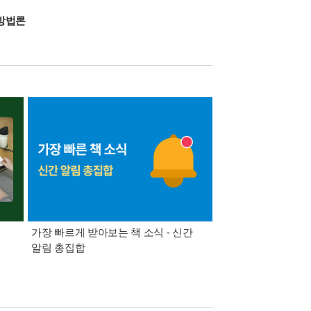
방법론
가장 빠르게 받아보는 책 소식 - 신간
경기컬처패스 1만원 
알림 총집합