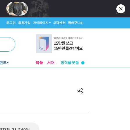
로그인
회원가입
마이페이지
고객센터
장바구니
(0)
투비컨티뉴드
펀드
북플
서재
창작플랫폼
투비컨티뉴드