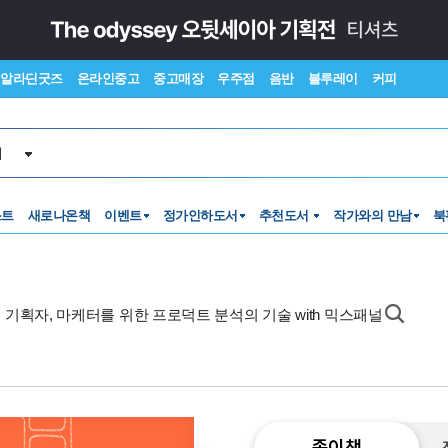
알라딘굿즈
온라인중고
중고매장
우주점
음반
블루레이
커피
서
스트
새로나온책
이벤트
정가인하도서
추천도서
작가와의 만남
북
PO, 기획자, 마케터를 위한 프로덕트 분석의 기술 with 믹스패널
종이책