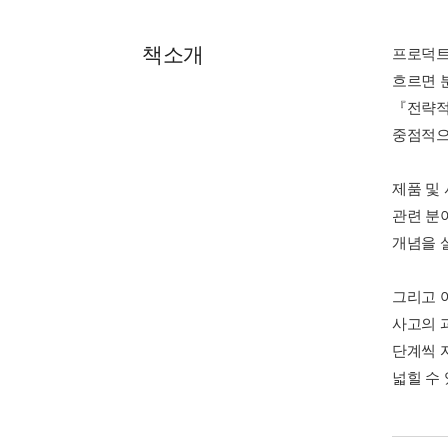
책소개
프로덕트 
흐르면 
『전략적
중점적으
제품 및
관련 분
개념을 
그리고 
사고의 
단계씩 
넓힐 수 