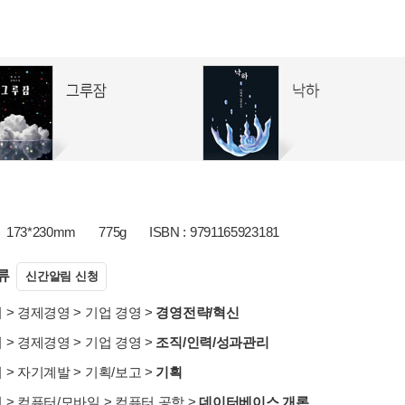
173*230mm
775g
ISBN : 9791165923181
류
신간알림 신청
서
>
경제경영
>
기업 경영
>
경영전략/혁신
서
>
경제경영
>
기업 경영
>
조직/인력/성과관리
서
>
자기계발
>
기획/보고
>
기획
서
>
컴퓨터/모바일
>
컴퓨터 공학
>
데이터베이스 개론