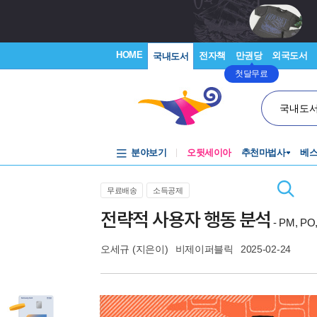
HOME
전자책
만권당
외국도서
국내도서
첫달무료
국내도
분야보기
오뒷세이아
추천마법사
베
무료배송
소득공제
전략적 사용자 행동 분석
- PM, 
오세규
(지은이)
비제이퍼블릭
2025-02-24