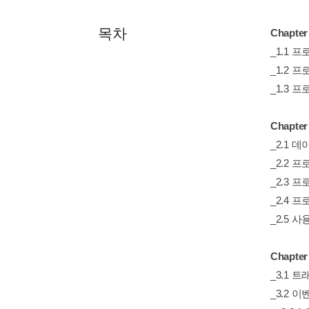
목차
Chapt
_1.1 
_1.2 
_1.3 
Chapt
_2.1
_2.2
_2.3 
_2.4 
_2.5 
Chapt
_3.1 
_3.2 