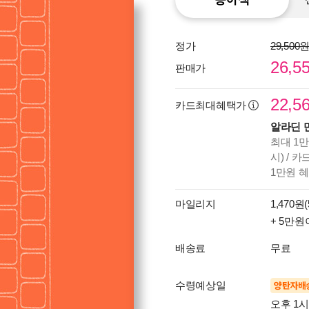
정가
29,500
26,5
판매가
22,5
카드최대혜택가
알라딘 
최대 1만
시) / 
1만원 
마일리지
1,470원(
+ 5만원
배송료
무료
수령예상일
양탄자배
오후 1