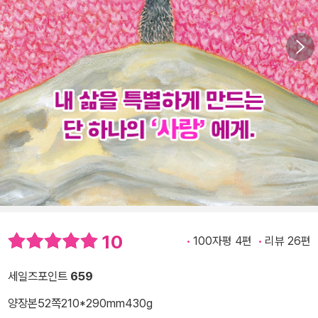
10
100자평 4편
리뷰 26편
세일즈포인트
659
양장본
52쪽
210*290mm
430g