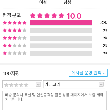
고치가 털어놓습니다. 자신의 하루는 늘 똑같고 지루하다고
여성
남성
요. 그때, 풀이 다정한 목소리로 이렇게 속삭입니다. “난 이
10.0
평점 분포
곳에서 한 발짝도 나간 적 없는 처지지만, 매일 밤하늘을 보
면서 알게 된 게 있어. 저길 봐! 별들은 모두 다르게 빛나잖
100%
아.” (본문 23쪽) 분홍빛 풀의 말이 마치 따뜻한 봄바람처럼
0%
고치의 마음에 불어옵니다. 풀 또한 반짝이는 눈으로 자신을
0%
바라보고 소중히 대해 주는 고치에게 마음을 열게 됩니다.
0%
아직 이름이 없던 풀에게 고치는 꼭 맞는 이름을 지어 주겠
0%
다고도 약속하지요. 그렇게 둘은 서로에게 특별해지는 듯했
습니다. 하지만 고치는 유일한 줄 알았던 자신의 풀이 언덕
100자평
게시물 운영 원칙
너머에서 자라고 있는 수천수만의 똑같은 풀 중에 하나라는
것을 알게 되자 마음이 흔들립니다. 실망한 나머지 풀에게
카테고리
심한 말까지 쏟아내게 되지요. 그날 밤, 허탈한 마음으로 걷
던 고치는 밤하늘을 올려다보다가 유난히 따뜻하게 빛나는
별을 보고 깨닫게 됩니다. 수많은 별들 가운데 저 별만이 자