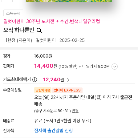
소득공제
길벗어린이 30주년 도서전 + 수건.변색내열유리컵
오직 하나뿐인
나현정
(지은이)
길벗어린이
2025-02-25
정가
16,000원
14,400
판매가
원
(10% 할인) +
마일리지 800원
12,240
카드최대혜택가
원
수령예상일
양탄자배송
썬데이 EXPRESS
오늘(일) 22시까지 주문하면 내일(월) 아침 7시
출근전
배송
(중구 서소문로 89-31 )
변경
배송료
유료 (도서 1만5천원 이상 무료)
전자책
전자책 출간알림 신청