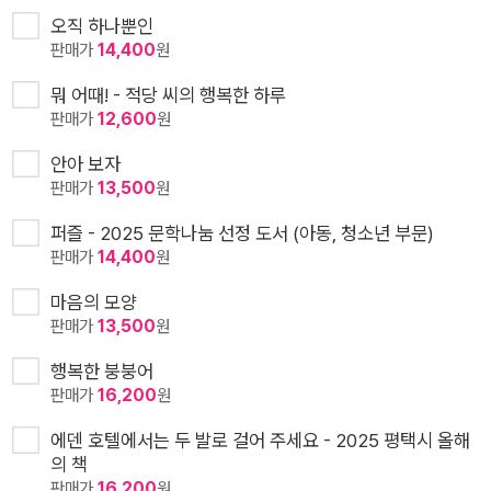
오직 하나뿐인
판매가
14,400
원
뭐 어때! - 적당 씨의 행복한 하루
판매가
12,600
원
안아 보자
판매가
13,500
원
퍼즐 - 2025 문학나눔 선정 도서 (아동, 청소년 부문)
판매가
14,400
원
마음의 모양
판매가
13,500
원
행복한 붕붕어
판매가
16,200
원
에덴 호텔에서는 두 발로 걸어 주세요 - 2025 평택시 올해
의 책
판매가
16,200
원