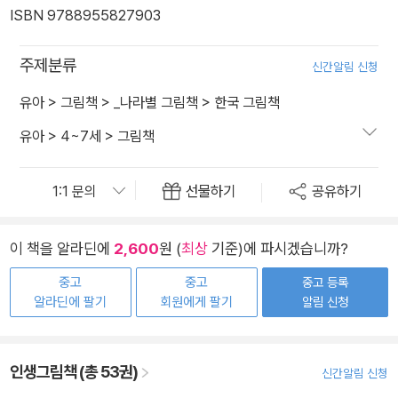
ISBN 9788955827903
주제분류
신간알림 신청
유아
>
그림책
>
_나라별 그림책
>
한국 그림책
유아
>
4~7세
>
그림책
선물하기
공유하기
이 책을 알라딘에
2,600
원 (
최상
기준)에 파시겠습니까?
중고
중고
중고 등록
알라딘에 팔기
회원에게 팔기
알림 신청
인생그림책 (총 53권)
신간알림 신청