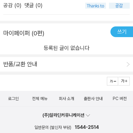
덴 호텔에서는 두 발로 걸어 주세요》에서는 자기다운 자유
공감 (
0
)
댓글 (0)
느낌을 받는다.- 그 안에는 분홍빛 작은풀잎이 있었다.- 그
로운 삶에 대해, 《비밀: 코끼리와 코요테》에서는 죽음과 순
풀잎은 이름이 없다.- 아무도 자기를 불러준 적이 없다.- 고
환에 관한 깊은 성찰을 보여 주었지요. 이번 신작 《오직 하나
치는 그에게 이름을 만들어 주기로 한다.- 무엇이라 이름을
뿐인》에서는 ‘사랑이란 무엇일까?’라는 본질적인 질문을 던
쓰기
마이페이퍼 (0편)
지어주었을까?- 고치와 작은풀잎은 앞으로 어떤 관계가 되
집니다. 소중한 존재를 만나고 이해하고 받아들이는 과정을
었을까?#나현정작가 #길벗어린이 #오직하나뿐인
통해 사랑이라는 특별한 감정이 자신을 세상 밖으로 나오게
등록된 글이 없습니다
한다는 것, 그리고 관계의 성장이 곧 자신을 성숙하게 함을
반품/교환 안내
전합니다. 그래서인지 사랑이라는 주제에 꼭 맞는 화사한 분
홍색이 돋보입니다. 과슈 물감과 잉크를 적절히 사용해, 맑
고 화사한 느낌을 풍부하게 살렸습니다. 그러면서도 수성 재
료와 섞이지 않는 오일파스텔과 유성색연필 등 다양한 질감
로그인
전체 메뉴
회사 소개
출판사 안내
PC 버전
을 살린 채색으로 사랑을 둘러싼 다양한 감정을 섬세하게 전
달하고자 했습니다. 더불어 작가 특유의 솔직하고 시적인 문
(주)알라딘커뮤니케이션
장이 깊은 여운을 남깁니다. “하지만 넌 오늘 나를 만났잖아.
그러니까 어제와는 다른 날이지.” 그 순간, 따뜻한 바람이 고
1544-2514
일반문의 (발신자 부담)