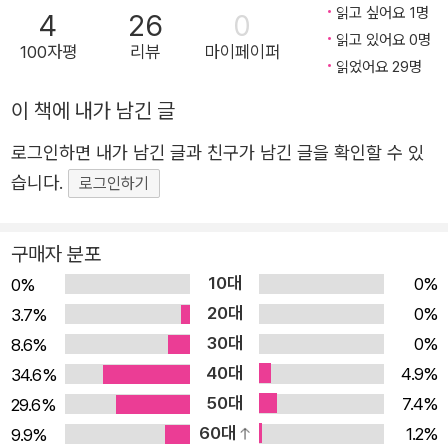
상대에게 의지하고, 상대의 특별함을 느끼게 되는 순간을,
읽고 싶어요 1명
4
26
0
나현정 작가 특유의 진솔한 글과 봄처럼 화사한 그림으로 담
읽고 있어요 0명
100자평
리뷰
마이페이퍼
아냈습니다. 읽고 나면 다정한 내 사람이 떠오르는 그림책,
읽었어요 29명
《오직 하나뿐인》을 만나 보세요. 교과 연계 국어 2학년 1학
이 책에 내가 남긴 글
기 8. 마음을 짐작해요 국어 3학년 1학기 10. 문학의 향기
국어 3학년 2학기 9. 작품 속 인물이 되어 국어 4학년 1학기
로그인하면 내가 남긴 글과 친구가 남긴 글을 확인할 수 있
10. 인물의 마음을 알아봐요 국어 6학년 2학기 8. 작품으로
습니다.
로그인하기
경험하기 “넌 오늘 나를 만났잖아. 그러니까 어제와는 다른
날이지.” 고슴도치 ‘고치’는 가시를 두르고 안전한 자기만의
구매자 분포
세상에서 살았습니다. 쓸쓸할 때도 있었지만 ‘나는 혼자가
10대
0%
0%
좋아. 전혀… 외롭지 않아.’ 이렇게 말하며 외로움을 달랬지
20대
0%
3.7%
요. 모두가 잠든 밤, 고치는 산책을 하다가 분홍빛 작은 풀을
30대
0%
8.6%
만납니다. 고치 못지않게 겁이 많은 풀은 볕이 잘 들지 않는
40대
4.9%
34.6%
나무 구멍 속에서 살고 있었고 서로 닮은 둘은 점차 가까워
50대
7.4%
29.6%
집니다. 둘의 머리 위로 쏟아질 듯한 별들이 떠 있는 가운데
60대
1.2%
9.9%