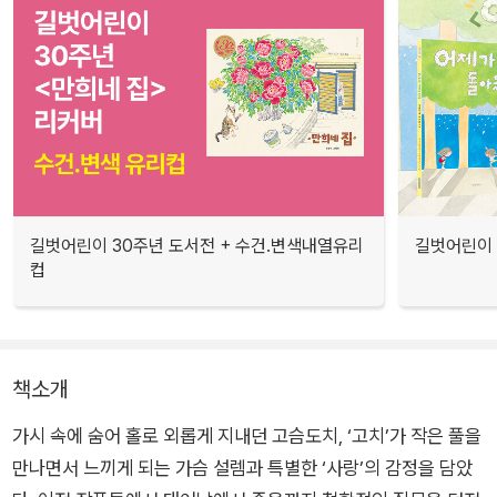
길벗어린이 30주년 도서전 + 수건.변색내열유리
길벗어린이 
컵
책소개
가시 속에 숨어 홀로 외롭게 지내던 고슴도치, ‘고치’가 작은 풀을
만나면서 느끼게 되는 가슴 설렘과 특별한 ‘사랑’의 감정을 담았