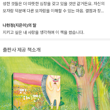
성한 것들은 더 따뜻한 심장을 갖고 있을 것만 같거든요. 자신의
모자람 덕분에 다른 모자람을 이해할 수 있는 마음. 결점과 장점
의 경계를 흐릿한 렌즈로 바라볼 수 있는 능력. 우리는 부족하기
때문에 더 사랑할 수 있음을, 오늘 같은 내일을 함께 꿈꿀 수 있음
나현정(지은이)의 말
을 말하고 싶었습니다. 첫 그림책 《너의 정원》이 ‘화이트 레이븐
지키고 싶은 내 사랑을 생각하며 이 책을 썼습니다.
스’에 선정되었고, 지금까지 지은 책으로 《봄의 초대》, 《하루살이
가 만난 내일》, 《비밀: 코끼리와 코요테》, 《에덴 호텔에서는 두 발
출판사 제공 책소개
로 걸어 주세요》, 《오직 하나뿐인》이 있습니다.