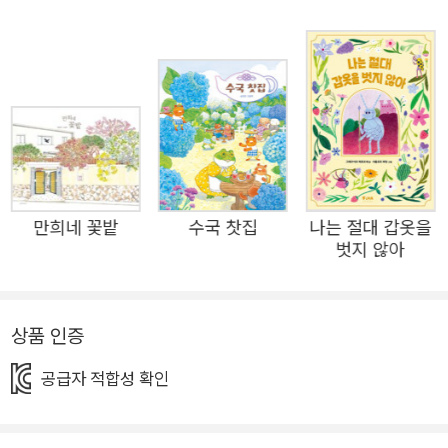
서로의 처지를 이해하는 둘은 이야기를 나누게 되고 닫혀 있
었던 마음이 열립니다. 아직 이름이 없던 풀에게 그 어여쁨
에 꼭 맞는 이름을 지어 주기로 약속하며 고치와 풀은 점점
특별한 존재가 되어 갑니다. 그러던 중, 이런 둘을 시기하던
누군가의 이간질에 고치는 풀에 대한 자신의 마음을 의심하
고 둘은 크게 다툽니다. 하지만 이 모든 과정을 통해 고치는
결국 자신의 마음을 깨닫고 그 마음에 ‘사랑’이라는 이름을
만희네 꽃밭
수국 찻집
나는 절대 갑옷을
붙이게 되지요. 이렇듯 《오직 하나뿐인》은 가시 속에 숨어
벗지 않아
홀로 외롭게 지내던 고슴도치, ‘고치’가 작은 풀을 만나면서
느끼게 되는 가슴 설렘과 특별한 ‘사랑’의 감정을 담았습니
다. 이전 작품들에서 태어남에서 죽음까지 철학적인 질문을
상품 인증
던져 온 나현정 작가는 이번에 고치와 풀의 이야기로 ‘사랑
공급자 적합성 확인
이란 무엇일까?’에 대한 질문을 던집니다. 서로 같으면서도
다른 세상에서 살아온 두 존재가 자신의 마음의 문을 열고,