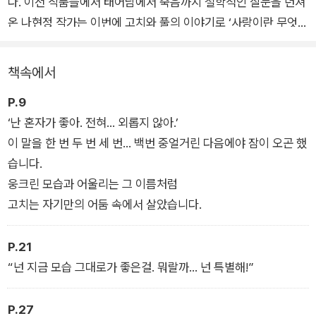
다. 이전 작품들에서 태어남에서 죽음까지 철학적인 질문을 던져
온 나현정 작가는 이번에 고치와 풀의 이야기로 ‘사랑이란 무엇일
까?’에 대한 질문을 던진다. 서로 같으면서도 다른 세상에서 살아
온 두 존재가 자신의 마음의 문을 열고, 상대에게 의지하고, 상대
책속에서
의 특별함을 느끼게 되는 순간을, 나현정 작가 특유의 진솔한 글
P.9
과 봄처럼 화사한 그림으로 담아냈다.
‘난 혼자가 좋아. 전혀… 외롭지 않아.’
이 말을 한 번 두 번 세 번… 백번 중얼거린 다음에야 잠이 오곤 했
습니다.
웅크린 모습과 어울리는 그 이름처럼
고치는 자기만의 어둠 속에서 살았습니다.
P.21
“넌 지금 모습 그대로가 좋은걸. 뭐랄까… 넌 특별해!”
P.27