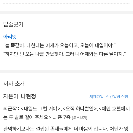
밑줄긋기
아리엣
˝늘 똑같아. 나한테는 어제가 오늘이고, 오늘이 내일이야.˝
˝하지만 넌 오늘 나를 만났잖아. 그러니 어제와는 다른 날이지.˝
저자 소개
지은이:
나현정
저자파일
신간알림 신청
최근작 :
<내일도 그럴 거야>
,
<오직 하나뿐인>
,
<에덴 호텔에서
는 두 발로 걸어 주세요>
… 총 7종
(모두보기)
완벽하기보다는 결핍된 존재들에게 더 마음이 갑니다. 어딘가 엉