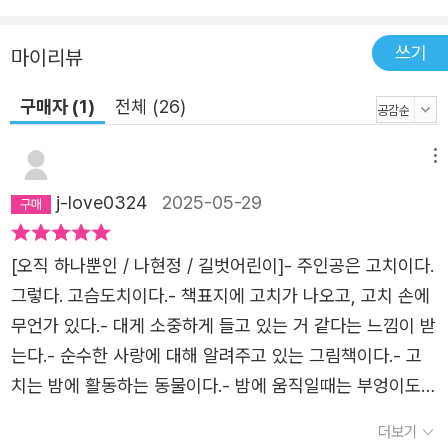
없었습니다. 자신의 이야기에 귀 기울여 주고 다정한 눈길을
보내는 건 오직 자신의 풀 뿐이었던 거지요. 멀리서 해가 떠
쓰기
마이리뷰
오릅니다. 어쩐지 어제와는 조금 다른 아침. 고치가 일어나
숲길을 내달립니다. 이 길 끝에서 기다리고 있을 자신의 소
구매자 (1)
전체 (26)
중한 작은 풀을 향해서요! 분홍빛 작은 풀이라는 소중한 존
재로 인해 고치는 그 이름처럼 작았던 자신의 세상 밖으로
메뉴
나오게 됩니다. 이렇듯 사랑이란 성장과 깨달음을 동반하는
j-love0324
2025-05-29
것인가 봅니다. 우리 모두 소중한 존재를 기다립니다. 친구
또는 연인, 아이일 수도 있는 그 유일한 이로 인해 성장하며
[오직 하나뿐인 / 나현정 / 길벗어린이]- 주인공은 고치이다.
삶이 바뀌는 경험은 아름답기 그지없지요. 그 반짝이는 기억
그렇다. 고슴도치이다.- 책표지에 고치가 나오고, 고치 손에
으로 《오직 하나뿐인》이 우리를 안내합니다. ‘사랑이란 무엇
무언가 있다.- 대게 소중하게 들고 있는 거 같다는 느낌이 받
일까?’ 아릿하고 뜨거웠던 사랑의 순간을 시적인 문장과 아
는다.- 순수한 사랑에 대해 알려주고 있는 그림책이다.- 고
름다운 그림으로 그려 내다! 첫 그림책 《너의 정원》으로 화
치는 밤에 활동하는 동물이다.- 밤에 움직일때는 부엉이도
이트 레이븐스 상을 수상한 나현정 작가는 태어남부터 죽음
조심, 살쾡이도 조심- 그만 집으로 돌아갈까?생각하다가 우
까지 인생에서 마주하는 여러 질문들을 던져 왔습니다. 《에
더보기
연히 발견한 나무에서 그 안에서 잠들면 참 따뜻할거야 라는