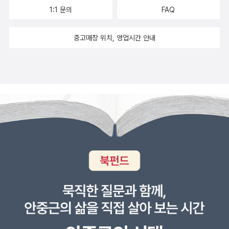
치의 목덜미를 쓰다듬고 갔습니다. 어쩌면 그저, 그런 기분
1:1 문의
FAQ
을 느낀 건지도 몰랐습니다. (본문 27쪽) 《오직 하나뿐인》을
통해 순수한 사랑의 순간을 만나 보세요. 소중한 존재로 인
중고매장 위치, 영업시간 안내
해 더 넓은 세상을 만난 적 있거나 아니면 특별한 단 하나의
사랑을 기다리고 있는 우리에게 봄바람 같은 따스함을 전해
주는 그림책입니다.