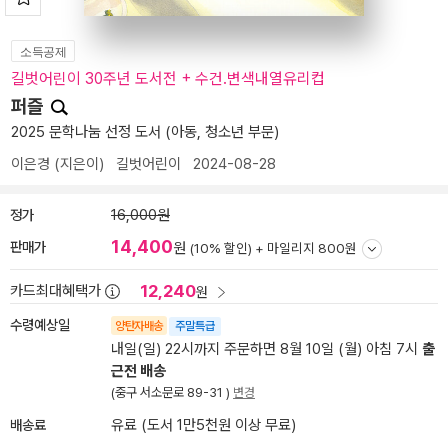
소득공제
길벗어린이 30주년 도서전 + 수건.변색내열유리컵
퍼즐
2025 문학나눔 선정 도서 (아동, 청소년 부문)
이은경
(지은이)
길벗어린이
2024-08-28
정가
16,000원
14,400
판매가
원
(10% 할인) +
마일리지 800원
12,240
카드최대혜택가
원
수령예상일
양탄자배송
주말특급
내일(일) 22시까지 주문하면 8월 10일 (월) 아침 7시
출
근전 배송
(중구 서소문로 89-31 )
변경
배송료
유료 (도서 1만5천원 이상 무료)