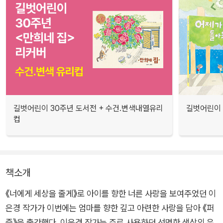
길벗어린이 30주년 도서전 + 수건.변색내열유리
길벗어린이 
컵
책소개
《너에게 세상을 줄게》로 아이를 향한 너른 사랑을 보여주었던 이
은경 작가가 이번에는 엄마를 향한 깊고 아련한 사랑을 담아 《퍼
즐》을 출간했다. 이은경 작가는 주로 사용하던 선명한 색상의 유