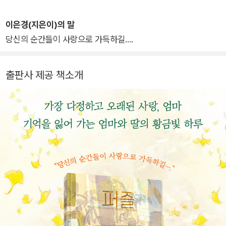
《오리는 책만 보고》를 비롯해 《너에게 세상을 줄게》, 《낮잠책》,
《배추쌈》, 《퍼즐》 등을 쓰고 그렸으며, 동화 《입 무거운 사슴이
이은경(지은이)의 말
고민 들어 드려요》, 《책 읽는 고양이 서꽁치》 등에 그림을 그렸습
당신의 순간들이 사랑으로 가득하길….
니다.
출판사 제공 책소개