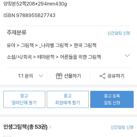
양장본
52쪽
208*294mm
430g
ISBN 9788955827743
주제분류
신간알림 신청
유아
>
그림책
>
_나라별 그림책
>
한국 그림책
소설/시/희곡
>
테마문학
>
어른들을 위한 그림책
선물하기
공유하기
중고
중고
중고 등록
알라딘에 팔기
회원에게 팔기
알림 신청
인생그림책 (총 53권)
신간알림 신청