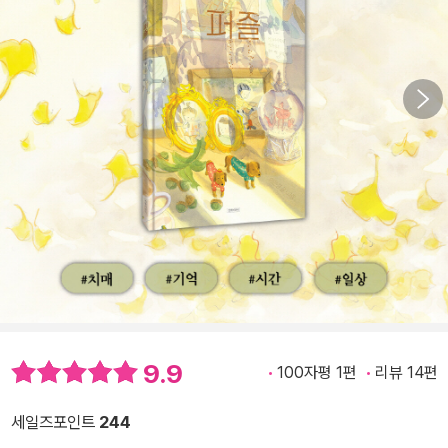
9.9
100자평 1편
리뷰 14편
세일즈포인트
244