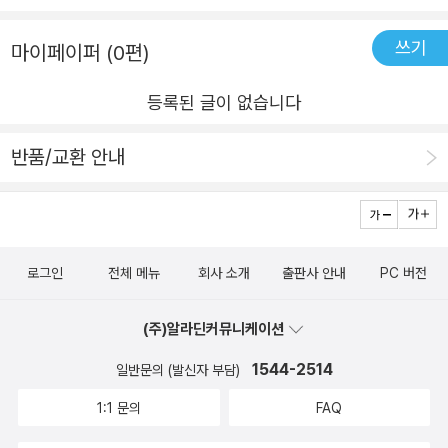
다. “나는 인생이 종종 퍼즐 같다고 생각해.”로 시작하며 엄
쓰기
마이페이퍼 (0편)
마의 치매를 ‘퍼즐’이라는, 은유적인 방식으로 풀어낸 것뿐
아니라 여백이 느껴지는 문장이 독자들의 마음을 머물게 하
등록된 글이 없습니다
고 문장을 곱씹게 합니다. “나는 인생이 종종 퍼즐 같다고 생
각해. 쓰러진 물컵 속에서 본 절망, 참다가 터져 버린 눈물,
반품/교환 안내
때로는 기억하고 싶지 않은 경험도 모두 내 인생의 조각이
야. 기억의 일부만 남기고 사라진 작은 존재들… 그리고 엄마
의 심장이 뛰는 소리….” (본문) 책을 다 읽고 덮으면 떠올려
보게 됩니다. 나에겐 어떤 기억이 소중했는지와 오늘이 얼마
로그인
전체 메뉴
회사 소개
출판사 안내
PC 버전
나 선물 같은 하루였는지를요. 우리의 가장 오래된 사랑 엄
마, 그리고 엄마에게 받은 사랑이 우리 마음속에서 반짝이며
(주)알라딘커뮤니케이션
빛나는 그림책 《퍼즐》을 소중한 사람들과 함께 만나 보세요.
1544-2514
일반문의 (발신자 부담)
1:1 문의
FAQ