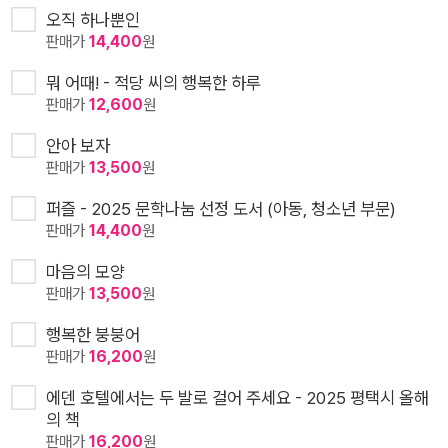
오직 하나뿐인
판매가
14,400
원
뭐 어때! - 적당 씨의 행복한 하루
판매가
12,600
원
안아 보자
판매가
13,500
원
퍼즐 - 2025 문학나눔 선정 도서 (아동, 청소년 부문)
판매가
14,400
원
마음의 모양
판매가
13,500
원
행복한 붕붕어
판매가
16,200
원
에덴 호텔에서는 두 발로 걸어 주세요 - 2025 평택시 올해
의 책
판매가
16,200
원