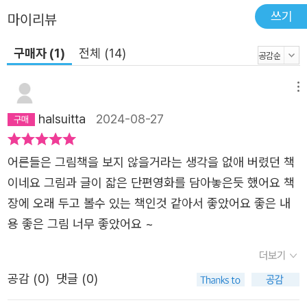
우리의 사랑이 담긴 기억의 조각들이 금빛 노을처럼 반짝입
쓰기
마이리뷰
니다. 엄마와 딸의 추억과 아름다운 사랑을 한 문장 한 문장
구매자 (1)
전체 (14)
놓치기 아까운 시적인 글과 햇살 같은 수채화로 그려내다!
《너에게 세상을 줄게》로 아이를 향한 너른 사랑을 보여주었
메뉴
던 이은경 작가가 이번에는 엄마를 향한 깊고 아련한 사랑을
담아 《퍼즐》을 출간했습니다. 이은경 작가는 주로 사용하던
halsuitta
2024-08-27
선명한 색상의 유화 대신 종이에 자연스럽게 스며드는 수채
화와 자유로운 펜 드로잉으로 사려져 가는 기억과 엄마를 향
어른들은 그림책을 보지 않을거라는 생각을 없애 버렸던 책
한 사랑을 따뜻하고 섬세하고 감성적으로 담아냈습니다. 엄
이네요 그림과 글이 잛은 단편영화를 담아놓은듯 했어요 책
마가 기억하기 위해 모아둔 액자들 사이로 비치는 햇살, 엄
장에 오래 두고 볼수 있는 책인것 같아서 좋았어요 좋은 내
마의 사랑이 담긴 추억 속 장면들, 노랗게 물든 낙엽 위로 펼
용 좋은 그림 너무 좋았어요 ~
쳐진 아름다운 하늘빛…. 이런 눈부시게 화사한 장면들은 마
더보기
치, 기억을 잃는다 해도 엄마의 사랑은 추억이 되어 우리 가
공감 (
0
)
댓글 (0)
슴 속에 따뜻하게 빛나고 있다고 말하는 것만 같습니다. 또
한 이은경 작가의 시적인 글이 그림과 만나 깊이를 더합니