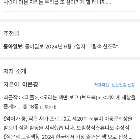
사랑이 머문 자리는 우리를 또 살아가게 할 테니까….
추천글
동아일보:
동아일보 2024년 9월 7일자 '그림책 한조각'
저자 소개
지은이:
이은경
저자파일
신간알림 신청
최근작 :
<퍼즐>
,
<오리는 책만 보고 (보드북)>
,
<너에게 세상을
줄게>
… 총 18종
(모두보기)
《악어가 쿵, 작은 새가 포르르》로 제20회 눈높이 아동문학상을
받으며 작품 활동을 시작했습 니다. 보림창작스튜디오 수상작
《질문의 그림책》, ‘2024 한국에서 가장 즐거운 책’으로 선정 된