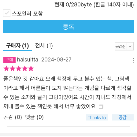
현재
0
/280byte (한글 140자 이내)
날, 졸업식…. 엄마에게 소중한 기억들은 어쩜 이렇게 나에
스포일러 포함
대한 것들 뿐일까 생각하니 마음이 아려옵니다. 거실을 뒤로
하고 나와, 집 앞부터 근처 공원 등 엄마가 갈 만한 곳을 찾
등록
아다닙니다. 혹시나 하는 불길한 생각을 삼키면서요. 엄마는
도대체 어디로 사라진 걸까요…. “문득, 엄마가 머무는 기억
구매자 (1)
전체 (1)
의 어디쯤과 지금 나와의 간격을 잴 수 있었으면 좋겠다고
halsuitta
2024-08-27
생각한다. 엄마는 여기 있고, 엄마는 여기에 없다.” (본문) 애
메뉴
타게 찾아낸 엄마에게 한 발 한 발 다가갑니다. 그제야 알겠
좋은책인것 같아요 오래 책장에 두고 볼수 있는 책. 그림책
습니다. 엄마와 마주 보는 평범한 일상이 사실은 선물이었다
이라고 해서 어른들이 보지 않는다는 개념을 다르게 생각할
는 걸요. “내가 우리의 마법 주문을 기억하는 한, 엄마의 퍼
수 있는 소재와 글귀 그링이었어요 시간이 지나도 책장에서
즐 한 조각은 사라지지 않을 것이다. 사랑이 머문 자리는 우
꺼내 볼수 있는 책인듯 해서 너무 좋았어요
리를 또 살아가게 할 테니까….” (본문) 엄마 손을 꼭 잡고 집
으로 돌아오는 길, 하늘이 분홍빛 노을로 물들기 시작합니
공감 (
0
)
댓글 (0)
다. 엄마의 사랑을 받으며 보낸 하루하루가 얼마나 소중했는
지 이제야 알겠습니다. 지금 이 순간 또한 마찬가지겠지요.