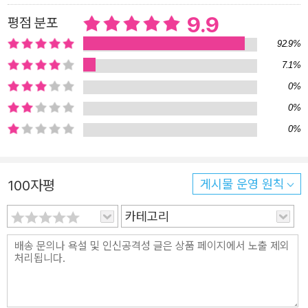
서로의 추억은 퍼즐로 연결되어 있음을 시적인 글과 아름다
9.9
평점 분포
운 그림으로 보여 주는 그림책, 《퍼즐》입니다. “엄마만 거꾸
92.9%
로 가는 시계, 딱똑딱똑딱똑…딱.” 엄마를 만나러 가는 기차
7.1%
안. 옆자리 아이들의 웃음소리에, 어렸을 적 일이 떠오릅니
0%
다. 어렸을 때 나는 엄마에게서 잠시도 떨어지지 않는 아이
0%
였습니다. 유치원에 가는 것도 싫어할 정도로요. 유난히 겁
0%
이 많던 나에게 엄마는 온 세상이었습니다. 엄마만 있으면
무서울 게 없었지요. 그랬던 엄마가 조금씩 기억을 잃어 갑
니다. 걱정을 안고 서둘러 집으로 갔는데 집 안 어디에도 엄
100자평
게시물 운영 원칙
마가 없습니다. “대체 어딜 간 거야!” 엄마를 찾으러 나가려
카테고리
는 순간, 문득 거실 탁자에 눈길이 갑니다. 엄마는 기억이 희
미해지자, 거실 가장 잘 보이는 자리에 기억해야 할 것들을
모아 놓기 시작했습니다. 잊고 싶지 않은 기억들이 액자에
빼곡합니다. 하나하나가 다 소중한 기억의 조각들입니다. 갓
난아기였을 때, 바이올린 연주회, 두 발 자전거를 타게 된