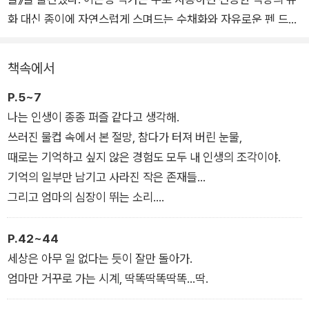
화 대신 종이에 자연스럽게 스며드는 수채화와 자유로운 펜 드로
잉으로 사려져 가는 기억과 엄마를 향한 사랑을 따뜻하고 섬세하
고 감성적으로 담아냈다.
책속에서
P.5~7
엄마가 기억하기 위해 모아둔 액자들 사이로 비치는 햇살, 엄마의
나는 인생이 종종 퍼즐 같다고 생각해.
사랑이 담긴 추억 속 장면들, 노랗게 물든 낙엽 위로 펼쳐진 아름
쓰러진 물컵 속에서 본 절망, 참다가 터져 버린 눈물,
다운 하늘빛…. 이런 눈부시게 화사한 장면들은 마치, 기억을 잃
때로는 기억하고 싶지 않은 경험도 모두 내 인생의 조각이야.
는다 해도 엄마의 사랑은 추억이 되어 우리 가슴 속에 따뜻하게
기억의 일부만 남기고 사라진 작은 존재들…
빛나고 있다고 말하는 것만 같다.
그리고 엄마의 심장이 뛰는 소리….
또한 이은경 작가의 시적인 글이 그림과 만나 깊이를 더한다. “나
P.42~44
는 인생이 종종 퍼즐 같다고 생각해.”로 시작하며 엄마의 치매를
세상은 아무 일 없다는 듯이 잘만 돌아가.
‘퍼즐’이라는, 은유적인 방식으로 풀어낸 것뿐 아니라 여백이 느
엄마만 거꾸로 가는 시계, 딱똑딱똑딱똑…딱.
껴지는 문장이 독자들의 마음을 머물게 하고 문장을 곱씹게 한다.