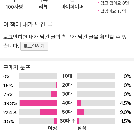
읽고 있어요 0명
다. 그런 엄마를 만나러 집으로 가는 기차에서 우연히 아이
100자평
리뷰
마이페이퍼
읽었어요 17명
들을 보게 되고, 어렸을 적 기억이 떠오릅니다. 저만한 나이
일 때 엄마와 만든 특별한 추억이 있거든요. 예전에 엄마는
이 책에 내가 남긴 글
떨어지기 싫어하는 나에게 ‘마법의 주문’을 걸어 주곤 했습
로그인하면 내가 남긴 글과 친구가 남긴 글을 확인할 수 있
니다. 아무리 멀리 있어도, 가슴을 콩콩 두드리면 엄마랑 연
습니다.
로그인하기
결된다고 말하면서요. 엄마의 사랑이면 무서울 게 없던 시절
들, 그때를 생각하니 마음이 아려옵니다. 기억을 조금씩 잃
어 가는 엄마가 언젠가 나를 잊으면 어떻게 해야 할까요. 사
구매자 분포
랑으로 가득한 기억 조각마저 사라지면요…. 서둘러 집에 도
10대
0%
0%
착했는데, 엄마가 없습니다. 정신없이 갈 만한 곳을 찾아 돌
20대
0%
1.5%
아다니다 한참 만에 만난 엄마. 그런데 어쩐지 엄마가 나를
30대
0%
7.5%
알아보지 못하는 것 같습니다. 그때, ‘마법의 주문’이 떠오릅
40대
4.5%
49.3%
니다. 그리고 엄마와 함께 집으로 돌아가는 길, 다정한 둘의
50대
9.0%
22.4%
모습 위로 아름다운 노을이 펼쳐집니다. 마치 우리 가슴에서
60대
1.5%
4.5%
여성
남성
영원히 빛날 엄마의 사랑처럼요. 기억을 잃어도 엄마와 딸,