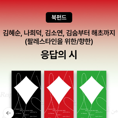
짓는 즐거움》, 《이오덕 마음 읽기》을 썼다. blog.naver.com/hboo
klove
뒤로가
기