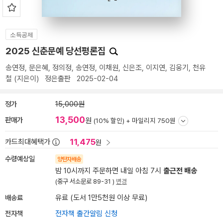
소득공제
2025 신춘문예 당선평론집
송연정
,
문은혜
,
정의정
,
송연정
,
이채원
,
신은조
,
이지연
,
김웅기
,
천유
철
(지은이)
정은출판
2025-02-04
정가
15,000원
13,500
판매가
원
(10% 할인) +
마일리지 750원
11,475
카드최대혜택가
원
수령예상일
양탄자배송
밤 10시까지 주문하면 내일 아침 7시
출근전 배송
(중구 서소문로 89-31 )
변경
배송료
유료 (도서 1만5천원 이상 무료)
전자책
전자책 출간알림 신청