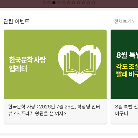
관련 이벤트
전체보기
한국문학 사랑 : 2026년 7월 29일, 박상영 인터
8월 특별 선
뷰 <지푸라기 왕관을 쓴 여자>
바구니