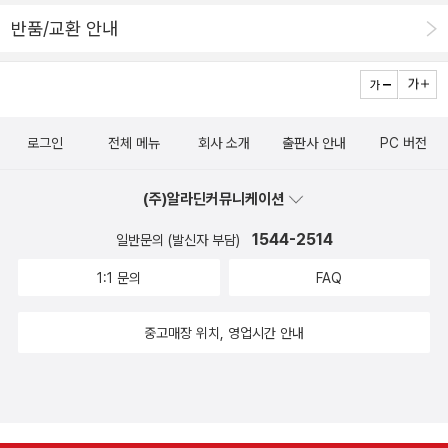
남기면서 걸어온 사람이 있구나. 모든 걸음은 작은길이되, 스스로 꿈
반품/교환 안내
씨앗을 헤아릴 적에는 크지도 작지도 않은 그저 살림길이게 마련이
다. 《되살리기의 예술》을 읽다가 한참 갸웃했는데, 곁님과 큰아이가
들춰보더니 ‘재미없다’는 말씀을 남긴다. 두 분 모두 ‘되살리기’라는
이름에 눈이 간 듯싶고, 나도 이 이름에 눈이 갔는데, 막상 ‘되살리
로그인
전체 메뉴
회사 소개
출판사 안내
PC 버전
기’가 무엇이라든지, 무엇을 되살리려고 했는가 같은 이야기하고 한
참 멀다. 글을 쓰는 사람이 있고, 이 글을 엮는 사람이 있고, 이 글을
(주)알라딘커뮤니케이션
엮은 꾸러미를 잇는 사람이 있고, 이 글꾸러미를 알아보면서 읽는 사
람이 있다. 엮은이는 ‘되살리기’라기보다는 ‘이웃하기’여야지 싶다. 이
1544-2514
일반문의 (발신자 부담)
웃이어야 비로소 책을 펴낸다.#ToshikoAkiyoshi #토시코아키요시
1:1 문의
FAQ
#あきよしとしこ #?吉敏子https://www.youtube.com/watc
h?v=AElsKE48Gac#Stet #AnEditorsLife #DianaAthill (200
중고매장 위치, 영업시간 안내
0년)ㅍㄹㄴ글 : 숲노래·파란놀(최종규). 낱말책을 쓴다. 《새로 쓰는
말밑 꾸러미 사전》, 《미래세대를 위한 우리말과 문해력》, 《들꽃내음
따라 걷다가 작은책집을 보았습니다》, 《우리말꽃》, 《쉬운 말이 평
화》, 《곁말》, 《책숲마실》, 《우리말 수수께끼 동시》, 《시골에서 살림