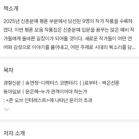
책소개
2025년 신춘문예 평론 부문에서 당선된 9명의 작가 작품을 수록하
였다. 이번 평론 모음 작품집은 신춘문예 입문을 꿈꾸는 많은 예비 작
가들에게 올바른 길잡이가 되어줄 것이다. 새로운 작가들이 어떤 언
어와 감성으로 이야기를 풀어내고, 어떤 주제로 시대의 목소리를 담
아냈는지 확인할 수 있는 좋은 참고자료가 될 것이다. 일반 독자들에
게는 평론이 가진 매력을 새롭게 발견하고, 문학적 감수성을 키우는
목차
기회를 제공할 것이다.
경향신문｜송연정–디렉터스 코멘터리: ( )로부터 - 백은선론
동아일보｜문은혜–누가 관객이어야 하는가
: <존 오브 인터레스트>에 나타난 윤리의 초과
저자 소개