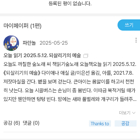
등록된 평이 없습니다.
쓰기
마이페이퍼 (1편)
파란놀
2025-05-25
메뉴
오늘 읽기 2025.5.12. 되살리기의 예술
오늘도 까칠한 숲노래 씨 책읽기숲노래 오늘책오늘 읽기 2025.5.12.
《되살리기의 예술》 다이애나 애실 글/이은선 옮김, 아를, 2021.7.8.
저잣마실을 간다. 볕을 보며 걷는다. 큰아이는 몸앓이를 하고서 천천
히 낫는다. 오늘 시골버스는 손님이 좀 붐빈다. 이따금 북적거릴 때가
있지만 웬만하면 텅텅 빈다. 밤에는 새와 풀벌레와 개구리가 들려주
는 노래가 어울린다. 집안일을 하고, 쉬엄쉬엄 등허리를 펴고, 낱말책
더보기
을 여미고 글일을 하고, 아이들하고 이야기하고, 곁님과 생각을 나누
공감 (
6
)
댓글 (0)
고, 다시 들노래와 숲바람을 마신다. 어쩌다가 ‘토시코 아키요시’라는
이웃나라 손가락꽃(피아노)을 들었다. 이런 발걸음에 이런 손자취를