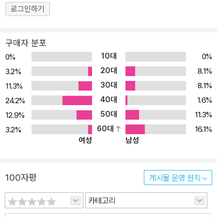
와 감성으로 이야기를 풀어내고, 어떤 주제로 시대의 목소리를 담아
로그인하기
냈는지 확인할 수 있는 좋은 참고자료가 될 것입니다. 일반 독자들에
게는 평론이 가진 매력을 새롭게 발견하고, 문학적 감수성을 키우는
구매자 분포
기회를 제공할 것입니다. 문학평론, 영화평론에 관심이 있는 지망작
10대
0%
0%
가들에게 귀중한 자료가 될 것입니다.
20대
8.1%
3.2%
30대
8.1%
11.3%
40대
1.6%
24.2%
50대
11.3%
12.9%
60대
16.1%
3.2%
여성
남성
100자평
게시물 운영 원칙
카테고리