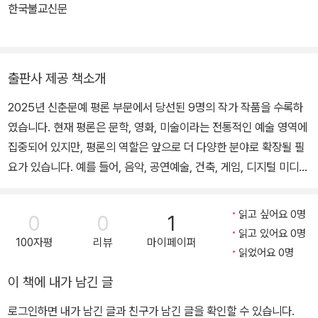
한국불교신문
출판사 제공 책소개
2025년 신춘문예 평론 부문에서 당선된 9명의 작가 작품을 수록하
였습니다. 현재 평론은 문학, 영화, 미술이라는 전통적인 예술 영역에
집중되어 있지만, 평론의 역할은 앞으로 더 다양한 분야로 확장될 필
요가 있습니다. 예를 들어, 음악, 공연예술, 건축, 게임, 디지털 미디어
와 같은 현대의 새로운 예술 장르에서도 평론의 필요성은 점점 커지
고 있습니다. 이러한 분야에서 평론은 새로운 예술적 시도를 분석하
읽고 싶어요 0명
0
0
1
고, 그 가치를 대중에게 전달하며, 창작자들에게는 더 나은 방향성을
읽고 있어요 0명
100자평
리뷰
마이페이퍼
제시하는 역할을 할 수 있습니다. 평론이 나아갈 길은 무한하며, 그것
읽었어요 0명
이 예술 전반에 걸쳐 대화와 발전의 촉매제가 되는 것이 중요합니다.
이 책에 내가 남긴 글
이번 평론 모음 작품집은 신춘문예 입문을 꿈꾸는 많은 예비 작가들
에게 올바른 길잡이가 되어줄 것입니다. 새로운 작가들이 어떤 언어
로그인하면 내가 남긴 글과 친구가 남긴 글을 확인할 수 있습니다.