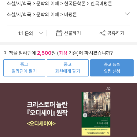
소설/시/희곡
>
문학의 이해
>
한국문학론
>
한국비평론
소설/시/희곡
>
문학의 이해
>
비평론
선물하기
공유하기
이 책을 알라딘에
2,500
원 (
최상
기준)에 파시겠습니까?
중고
중고
중고 등록
알라딘에 팔기
회원에게 팔기
알림 신청