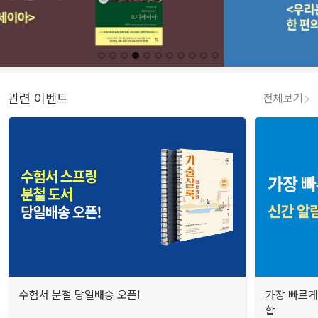
관련 이벤트
전체보기
수험서 분철 당일배송 오픈!
가장 빠르게
합