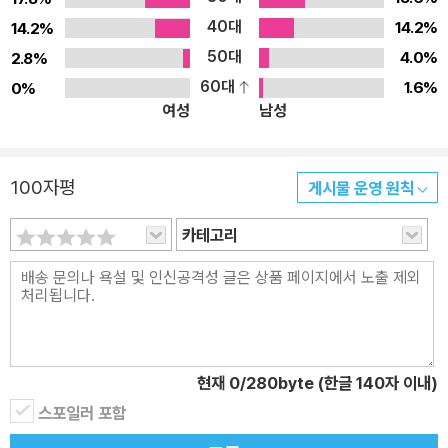
서 마음대로 활용할 수 있는 능력을 배양하는 데 중점을 두었습니다.
40대
3. 사용 빈도가 높은 표현만을 엄선하였습니다. 외국인을 만났을 때
14.2%
14.2%
사용 빈도가 가장 높은 표현만을 엄선하여 그런 것들을 "영어로 어떻
50대
4.0%
2.8%
게 말해야 하는가?"에 중점을 두었습니다. 4. 자신의 표현력을 기릅
60대
1.6%
0%
여성
남성
니다. 일상적인 상황표현만을 암기하는 것만으로는 자신을 표현하는
데 한계가 있기 때문에 외국인과 만나서 만족스런 대화를 할 수 없기
때문에 외국인과 만나서 사귈 때 필요한 표현을 상세하게 수록하였습
100자평
게시물 운영 원칙
니다. 예를 들면 "상대방에 대한 배려, 자신의 관심" 또는 "선호를 말
하는 요령", "성격의 특징" 등을 말할 때의 표현을 수록하였습니다. 5.
카테고리
여러 가지 다양한 표현을 익힙니다. 상용표현에 구애되지 않고 자유
롭게 자신의 마음을 나타낼 수 있도록 여러 가지 다양한 표현을 수록
하였습니다. 예를 들면 취미를 묻는 표현으로 What are your hobb
ies?만 있는 것이 아닙니다. *What do you do for fun? *What
do you do when you have free time? *What are you intere
현재
0
/280byte (한글 140자 이내)
sted in? 등으로 다양하게 상황과 기분에 따라 여러 가지 표현을 할
스포일러 포함
수 있습니다. 6. 간단한 해설로 궁금증을 쉽게 해결합니다. 회화 중간