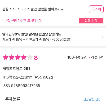
관심 저자, 시리즈의 출간 알림을 받아보세요
신청
분철 신청 가능한 도서입니다.
분철 신청
알라딘 30% 할인! 알라딘 만권당 삼성카드
카드혜택 15% + 이벤트혜택 15% (~2025.12.31)
8
100자평 2편
리뷰 1편
세일즈포인트
291
416쪽
152*223mm (A5신)
582g
ISBN 9788993417265
주제분류
신간알림 신청