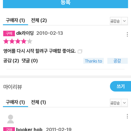
중간에 간단한 어법 설명이나 유사표현, 반대의 표현 등을 두었으며,
등록
단어의 뉘앙스 차이와 미국문화를 이해할 수 있는 간단명료한 해설을
두어 회화를 보다 폭넓게 이해하면서 익힐 수 있도록 하였습니다. 7.
구매자 (1)
전체 (2)
본문 전체를 녹음한 mp3용 파일을 제공합니다. 본문 전체가 녹음된
mp3용 파일을 랭컴출판사 홈페이지(lancom.co.kr)에서 무료로 다
dk라이딩
2010-02-13
메뉴
운로드하여 mp3플레이어나 컴퓨터 등에서 재생하면 네이티브 스피
커의 정확한 발음을 들으면서 듣기와 말하기를 제대로 익힐 수 있습
영어를 다시 시작 할려구 구매함 좋아요.
니다.
공감 (
2
)
댓글 (0)
쓰기
마이리뷰
구매자 (1)
전체 (1)
메뉴
booker hob
2011-02-19