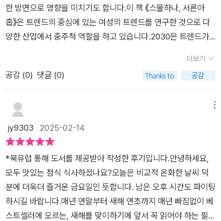
며 이는 부정적인 부분도 있겠지만 오히려 더 자율적인 측면이나
한 방면으로 영향을 미치기도 합니다.이 책 《스물하나, 서른아
긍정의 효과와 요소도 많다는 점을 고려한다면 극단적인 평가나
홉》은 트렌드의 중심에 있는 여성의 트렌드를 연구한 것으로 다
잘못된 오해, 선입견 등을 잠시 내려 놓고 읽는다면 책에서 표현
양한 산업에서 중주척 역할을 하고 있습니다.2030은 트렌드가
하고자 하는 의도나 방식 등에 대해서도 더 쉽게 접하며 체감하거
시작하는 출발점이 되는 경우가 많고 패션이나 미용, 식품 등 다
나 공감해 볼 수 있을 것이다. 2030 남성들과는 전혀 다른 집단
더보기
양한 산업에서 핵심적인 집단입니다.2030 여성은 트렌드 연구
으로도 볼 수 있는 2030 여성들의 존재감과 그들이 살아가는 삶
공감 (
0
)
댓글 (0)
에서 가장 중요한 세대라고 할 수 있습니다. 학업은 물론 학생자
의 자세나 방식 등에 대해서도 읽으며 알아 볼 수 있으며 이는 사
치활동 등에서도 여학생이 중심이 되곤 합니다.전혀 뒤쳐지지 않
회학적인 의미에서나 사회문제의 해결, 혹은 우리 사회의 민낯과
고 취업 시장에서도 매우 적극적으로 자신을 빛나게 합니다. 이
메뉴
현실 등에 대해서도 솔직한 형태로 마주할 수 있다는 점도 이 책
책 《스물하나, 서른아홉》은 한 명의 저자가 아닌 다수의 저자가
jy9303
2025-02-14
이 갖는 또 다른 매력일 것이다. <스물하나 서른아홉> 이런 현상
쓴 책입니다. 최대한 다양한 자료를 수집해 편견 없는 분석을 하
이나 과정 자체를 부정적으로 보는 이들도 있겠지만, 그럼에도 불
려고 했습니다.전 세계 인구 절반은 여성입니다. 여성에 주목해야
구하고 왜 우리가 관심을 갖거나 일정한 공감대를 형성하며 더 나
*북유럽 통해 도서를 제공받아 작성한 후기입니다.안녕하세요,
하며 여성이 겪는 질환과 임신, 출산, 폐경 등 여성의 라이프사이
은 방향성으로 나아가야 하는지도 읽으며 생각해 보게 되는 부분
모두 맛있는 점식 식사하셨나요?오늘은 비교적 온화한 날씨 덕
클 전반에 걸친 연구가 필요합니다.요즘 이슈의 키워드는 아무래
이다. ​<스물하나 서른아홉> 가장 현실적인 부분으로 볼 수 있는
분에 더욱더 즐거운 금요일인 듯합니다. 남은 오후 시간도 파이팅
도 저속노화라고 생각합니다. 저속노화는 노화를 늦추는 생활습
우정과 사랑, 이어지는 결혼과 출산 등의 영역에 대해서도 알아
하시길 바랍니다.매년 연말부터 새해 연초까지 매년 빠짐없이 베
관을 강조합니다.건강에 관심도 많고 건강 관리를 하는 사람들도
볼 수 있을 것이며 이는 통계와 데이터를 기반으로 한 분석과 관
스트셀러에 오르는, 새해를 맞이하기에 앞서 꼭 읽어야 하는 필수