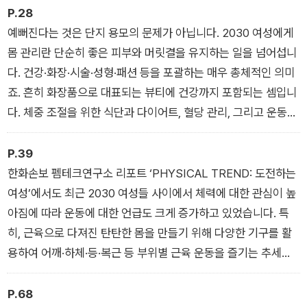
대체로 다른 연령대는 그것을 따라 한다. 그 결과 2030은 트렌드
P.28
가 시작하는 출발점이 되는 경우가 많다. 특히 2030 여성은 패션
예뻐진다는 것은 단지 용모의 문제가 아닙니다. 2030 여성에게
·미용·식품 등 다양한 산업에서 중추적 역할을 수행하는 가장 핵
몸 관리란 단순히 좋은 피부와 머릿결을 유지하는 일을 넘어섭니
심적인 집단(segment)이다. 2030 여성은 트렌드 연구에서 가
다. 건강·화장·시술·성형·패션 등을 포괄하는 매우 총체적인 의미
장 중요한 세대라고 해도 과언이 아니다.
죠. 흔히 화장품으로 대표되는 뷰티에 건강까지 포함되는 셈입니
트렌드연구자로서, 대학 교수로서, 오랜 시간 2030 여성들을 관
다. 체중 조절을 위한 식단과 다이어트, 혈당 관리, 그리고 운동도
찰할 수 있었다. 요즘 2030 여성에 대한 개인적 소감은 그 어느
크게 보면 뷰티를 추구하려는 노력의 일환입니다. 외적인 관리와
때보다 자기관리 잘하고 당당한, 빛나는 세대라는 점이다. 먼저
내적인 관리를 통해 궁극적으로 지향하는 이상적인 모습으로 가
P.39
성실하다. 학교 생활은 물론이고 건강 관리나 다이어트에 이르기
꾸는 것이 최종 목표입니다.
한화손보 펨테크연구소 리포트 ‘PHYSICAL TREND: 도전하는
까지 자기관리에 철저하다. 또한 당당하다. 과거에는 남성지향적
최근 콜라겐·비오틴·유산균 등 ‘먹는 화장품’이라 불리는 이너 뷰
여성’에서도 최근 2030 여성들 사이에서 체력에 대한 관심이 높
사회적 분위기 아래에서 뭔가 기를 펴지 못하는 느낌이 다소 있었
티 제품을 찾는 2030 세대가 증가한 현상도 이를 반영한 흐름입
아짐에 따라 운동에 대한 언급도 크게 증가하고 있었습니다. 특
는데, 요즘은 완전히 다르다. 학업은 물론이고, 동아리·학회 등 학
니다. 라이프스타일 매거진 〈싱글즈〉에서 실시한 설문조사에 따
히, 근육으로 다져진 탄탄한 몸을 만들기 위해 다양한 기구를 활
생자치활동 등에서도 여학생들이 전혀 뒤지지 않고, 취업 시장에
르면, 2030 여성 10명 중 6명은 이너 뷰티 제품을 구매한 적이
용하여 어깨·하체·등·복근 등 부위별 근육 운동을 즐기는 추세입
서도 매우 적극적이다. 한 마디로 스스로 빛나는 세대다.
있었습니다. 이 중 41%는 이너 뷰티 제품을 규칙적으로 챙겨 먹
니다. 소위 ‘득근(’근육을 얻는다‘의 준말)’에 대한 이들의 높은 관
는다고 응답했고요. 근래 해외 동년배 사이에서도 외면과 함께 내
심을 알 수 있는 결과죠.
P.68