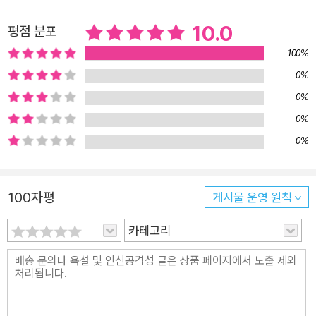
그로 인한 스트레스 관리도 주기적으로 틈틈이 해야 한다. 매일의
운세를 보고 명상을 하는가 하면, 필요하다면 정신건강의학과 의
10.0
평점 분포
사 선생님이나 상담 선생님을 찾는다. 신체 건강을 위해 운동을
100%
하듯이 마음 건강을 위해 기꺼이 시간과 비용을 지불한다. 마음과
0%
몸처럼, 2030 여성에게 건강과 뷰티도 연결된 관계다. 건강해야
0%
외적인 아름다움이 자연스럽게 드러난다는 것을 알기 때문이다.
0%
다른 누구도 아닌 오직 자신에게 딱 맞는 추구미를 구현하기 위해
0%
헤어 컨설팅, 패션 스타일링 컨설팅, 다이어트 컨설팅, 골격 분석
코칭 등 다양한 퍼스널 컨설팅이 인기를 얻고 있다. 소수만 누렸
던 이러한 서비스를 받는 연령대도 점점 어려지고 있는데, 그 이
100자평
게시물 운영 원칙
유는 역설적이게도 우리가 오래 살게 됐기 때문이다. 단순히 수명
이 늘어나는 것에 그치지 않고 ‘건강하게 활동하며 살 수 있는 수
카테고리
명(HLY, Healthy Life Years)’을 중시하게 되면서 이러한 현상
과 산업은 지속될 전망이다. 친구·연애·결혼·출산… 당연한 건 없
지만 ‘하고 싶다’ 커리어와 투자·소비처럼 성취감·정체성을 충족
하면서 #인덱스관계 #결혼정보회사 #노웨딩 #혼인신고시기 #