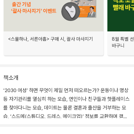
<스물하나, 서른아홉> 구매 시, 괄사 마사지기
8월 특별 선
바구니
책소개
‘2030 여성’ 하면 무엇이 제일 먼저 떠오르는가? 운동이나 명상
등 자기관리를 열심히 하는 모습, 연인이나 친구들과 핫플레이스
를 찾아다니는 모습, 데이트는 물론 결혼과 출산을 거부하는 모
습, ‘스드메(스튜디오, 드레스, 메이크업)’ 정보를 교환하며 결혼
식 준비에 열을 올리는 모습, 릴스나 틱톡 영상 속의 모습 혹은 시
위 현장의 모습까지… 김난도 교수를 필두로 한 ‘트렌드코리아