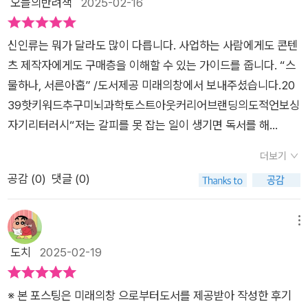
오늘의반려책
2025-02-16
다 훨씬 행복할 것이라는 막연한 생각이 앞섰다. 하지만 그 선입
다.특히 나와 비슷한 나이와 성별을 가진 이들이어떻게 살고 있는
견을 완전히 뒤집는 통계를 보게 되었는데, 우리나라에서 가장 우
지 그들의 라이프트렌드도궁금했고 말이다.이번에 트렌드코리아
울증 진료를 많이 받는 그룹은 20대 여성이라는 것이다. 누구에
신인류는 뭐가 달라도 많이 다릅니다. 사업하는 사람에게도 콘텐
팀은한화손해보험 LIFEPLUS 펨테크연구소와 함께2030여성
게나 겉모습만으로도 알 수 없는 속내가 있다.이 빛나는 세대를
츠 제작자에게도 구매층을 이해할 수 있는 가이드를 줍니다. “스
을 보다 잘 이해하고, 변화하는 삶의 모습을면밀히 조망하며, 동
고뇌하게 하는 속사정은 무엇일까? 교육자로서, 트렌드 연구자
물하나, 서른아홉” /도서제공 미래의창에서 보내주셨습니다.20
세대에게도 인사이트와 영감을 주는새로운 리서치 시리즈를 준
로서 오랜 질문을 가슴에 품고 지내던 어느 날, 한화손해보험에서
39핫키워드추구미뇌과학토스트아웃커리어브랜딩의도적언보싱
비했다.《스물하나, 서른아홉》이라는 제목으로가장 핫한 인구 세
먼저 2030 여성에 대한 깊이 있는 연구를 제안했다. 그리하여 2
자기리터러시“저는 갈피를 못 잡는 일이 생기면 독서를 해
대이자, 트렌드를 이끄는소비문화의 리더인 2030여성들을 대상
030 여성 집단에 대한 본격적인 연구가 가능해졌다. 김난도를 대
요.”“이 친구들은 A부터 Z까지 자기 논리가 있어야 하고 납득 돼
으로그들을 분석하고 인터뷰하며 설문조사를 통해라이프트렌드
더보기
표로 하는 연구진은 2030 여성들의 삶을 ’Me, Us, Growth’ 세
야 업무를 진행해요, 그런 성향이 사회생활 전반적으로 이어지는
를 분석한 보고서를 낸 것이다.내가 속한 구간대이기도 하지만,나
공감 (
0
)
댓글 (0)
영역으로 나누어 분석했다. 이삼분법은 한화손해보험에서 고객
것 같아요. 이게 논리가 맞으면 하고 아니면 안 하고 그냥 집에 가
의 삶의 모습이 '보편적'인지에 대해서직접 판단하고 측정할 수
지향에 대한 방향성을 <1-개인의 신체적,정신적 건강, 2-사회적
고”나에 대한 피드백 VS 업무에 대한 피드백이건 프리랜서인 제
없기에,또 다양한 과업들 사이에서 줄다리기를 하는현대의 여성
관계 형성, 3-자아와 관계를 통한 성장>으로 잡은데서 힌트를 얻
가 관련 회사들과 미팅을 하면서도 느낀 점인데 저는 첫 미팅
메뉴
들이 살아가는 모습이 너무나 궁금했다.특히나 MZ 세대의 막차
었다. 이 분류를 토대로 ‘Me’에서는 몸과 마음, ’Us’에서는 우정
때“이 회사의 현재 업무 상태”를 기준으로 피드백을 하거든요.
도치
2025-02-19
급으로 걸쳐져 있는나와 나의 친구들은 결혼 여부에 따라서전 세
과 사랑, 결혼과출산, ’Growth’에서는 커리어, 투자와 소비에 집
그런데 회사들은 “우리 회사에 대한 평가”를 궁금해하는 경우가
대와 비슷한 삶을 사느냐다음 세대와 비슷한 삶을 사느냐로 모습
중해 목차를 구성했다. 젊은 세대에 대한 기성세대의 못마땅한 시
많았어요. MZ 도 그렇다고 합니다. 일기장에 썼으면 하는 말들을
이 다르기도 했고,때로는 이해하기 힘든 20대들의 모습에서그들
※ 본 포스팅은 미래의창 으로부터도서를 제공받아 작성한 후기
선은 기원전의 점토문자에서도 등장 했다고 하지만, 세대간의 인
상사에게 이야기하는 경우가 종종 있다고 해요. 그래서 관리직을