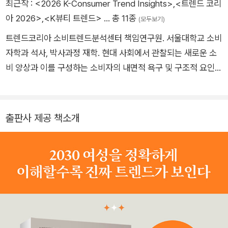
한국소비문화학회에서 우수논문상을 수상하는 등 활발한 연구활
최근작 :
<2026 K-Consumer Trend Insights>
,
<트렌드 코리
ty Trends , Korean Dining Industry Trends Series , and T
t development projects with major corporations such as
동을 이어가고 있다. 『K뷰티 트렌드』, 『스물하나, 서른아홉』, 〈대
아 2026>
,
<K뷰티 트렌드>
… 총 11종
(모두보기)
wenty-One, Thirty-Nine. She has participated in many c
Samsung, LG, AmorePacific, SK, Coway, and CJ. Currentl
한민국 외식업 트렌드〉 시리즈를 공저했으며, 현재 KBS1 라디오
onsulting projects with leading Korean companies such a
트렌드코리아 소비트렌드분석센터 책임연구원. 서울대학교 소비
y, she serves as the Chair of the ESG Committee at E-ma
〈성공예감〉의 ‘트렌드팔로우’에 고정 출연 중이다. 삼성·SK·LG
s Samsung and CJ, and she also serves as an advisor on
자학과 석사, 박사과정 재학. 현대 사회에서 관찰되는 새로운 소
rt, an Advisory Member of the Public Relations Advisory
등 주요 기업과 소비트렌드 기반 연구 프로젝트를 수행하고 있다.
various committees, including the National Smart City Co
비 양상과 이를 구성하는 소비자의 내면적 욕구 및 구조적 요인을
Council, and a member of the Social Contribution Busine
Dahye Han currently works as a research fellow at CTC.
mmittee.
체계적으로 규명하는 데 관심이 많다. 최근 스몰럭셔리에 관한 소
ss Review Committee at Korea Hydro & Nuclear Power.
BA in Psychology, SNU and obtained both MA and PhD d
비 동기와 이에 따른 소비자 유형화를 주제로 연구를 수행했다.
She writes the column ‘Choi Ji-hye’s Trend Insight’ for T
egrees in Consumer Science, SNU. Her research focuse
『스물하나, 서른아홉』, 『K뷰티 트렌드』를 공저했으며, 현재 삼성·
he Korea Economic Daily and ‘Choi Ji-hye’s Trend Watch’
출판사 제공 책소개
s on consumer behavior and consumer psychology, integ
LG·SK·GS홈쇼핑·배달의민족·한화손해보험·올리브영·파리바게
for Asia Economic Daily.
rating data analytics with experimental design. She curre
트·한국공항공사·한국토지주택공사 등 다수의 기업과 소비자 트
ntly teaches undergraduate and graduate courses on C
렌드 발굴 및 전략 기획 업무를 수행하고 있다. Naeun Kim is cu
onsumer Behavior at SNU. As a researcher, she has publi
rrently enrolled in a PhD program and works as a senior r
shed papers in top 25% [Q1] SSCI and Scopus-indexed i
esearcher at CTC. She earned her master’s degree in C
nternational journals, and was selected as a Next-Gener
onsumer Science, SNU. Her master’s thesis is titled “A St
ation Scholar by SNU. She is also involved in industry–ac
udy on Small Luxury Consumption Motivations and Cons
ademic collaboration projects with major Korean compa