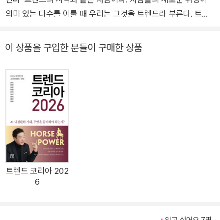
의미 있는 다수를 이룰 때 우리는 그것을 트렌드라 부른다. 트렌
드는 경제와 문화를 바꾸고, 이는 다시 사람을 바꾼다. 트렌드란
결국 사람의 변화다._서문 중에서, 대표 저자 김난도 이러한 이유
이 상품을 구입한 분들이 구매한 상품
로 트렌드코리아 팀이 가장 먼저 집중한 세대가 바로 《스물하나,
서른아홉》의 2030 여성이다. SNS 영상 속에서 각종 유행 챌린
지와 상품을 선보이면서도 시위 현장에도 나가 있는 그들을 긍정
적 혹은 부정적으로 보는 이분법적인 관점에서 벗어나, 산업적으
로든 국가적으로든 가장 활발히 활동하고 있는 그들의 삶 자체를
들여다본 것이다. 《스물하나, 서른아홉》은 2030 여성들의 ‘요즘’
라이프스타일 트렌드를 있는 그대로 파악하기 위해 최대한 다양
한 자료를 수집하고 편견 없는 분석을 바탕으로 쓰였다. 2030 여
성의 대조군 40대를 포함해 총 1,200명을 대상으로 직접 설문조
트렌드 코리아 202
6
사하고, 온라인리서치 전문업체 패널을 활용해 온라인 설문조사
도 시행했다. 2030 여성들의 경향성을 일반화하면서도 소비자
FGD와 전문가 인터뷰를 통해 가설을 검증했다. 한화손보 펨테크
읽고 싶어요 7명