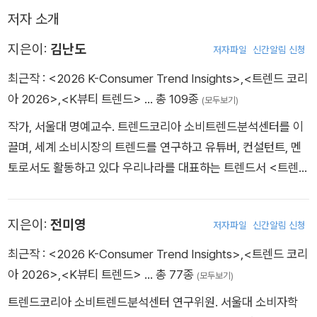
저자 소개
지은이:
김난도
저자파일
신간알림 신청
최근작 :
<2026 K-Consumer Trend Insights>
,
<트렌드 코리
아 2026>
,
<K뷰티 트렌드>
… 총 109종
(모두보기)
작가, 서울대 명예교수. 트렌드코리아 소비트렌드분석센터를 이
끌며, 세계 소비시장의 트렌드를 연구하고 유튜버, 컨설턴트, 멘
토로서도 활동하고 있다 우리나라를 대표하는 트렌드서 <트렌드
코리아> 시리즈를 2008년부터 18년간 써왔으며, 그 외에도 『김
난도의 미래트렌드연구실』, 『청소년을 위한 김난도 교수의 트렌
지은이:
전미영
저자파일
신간알림 신청
드수업』, 『K뷰티 트렌드』, 『대한민국 외식업 트렌드』, 『트렌드로
드, 뉴욕 임파서블』, 『트렌드차이나』 등 많은 베스트셀러 트렌드
최근작 :
<2026 K-Consumer Trend Insights>
,
<트렌드 코리
서적을 냈다. 온라인에서는, 유튜브 채널 <트렌드코리아 TV>를
아 2026>
,
<K뷰티 트렌드>
… 총 77종
(모두보기)
2020년부터 진행하고, 온라인 공개 강좌 ‘K-MOOC’에서 〈소비
트렌드코리아 소비트렌드분석센터 연구위원. 서울대 소비자학
자와 시장〉이라는 강좌를 운영하며, 2024년부터 <김난도 GPT