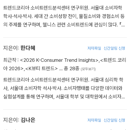
mer Science (DCS), Seoul National University (SNU). As
의 기업과 소비자 트렌드 발굴 및 신제품 개발 프로젝트를 수행하
hina, K-Beauty Trend, Twenty-One Thirty-Nine , the Kor
트렌드코리아 소비트렌드분석센터 연구위원. 서울대 소비자학
a specialist in consumer behavior and market trend analy
였다. 현재 이마트 ESG위원회 위원장, 한국수력원자력 홍보자문
ean Food Industry Trend series. She previously worked
학사·석사·박사. 세대 간 소비성향 전이, 물질소비와 경험소비 등
sis, he has written more than 20 books including Trend K
협의체 자문위원, 사회공헌사업 심의위원, 피데스 개발 ‘공간보고
as a research analyst at the Samsung Economic Researc
의 주제를 연구하며, 웰니스 관련 소비트렌드에 관심이 많다. 『K
orea series, Dining Business Trend series, Market Kurly I
서’ 자문위원을 맡고 있다. 《한국경제》에 ‘최지혜의 트렌드 인사
h Institute and served as a research professor at Seoul
뷰티 트렌드』, 『스물하나, 서른아홉』, 〈대한민국 외식업 트렌드〉
nsight, The Hyundai Seoul Insight, Trend China, What Co
이트’, 《아시아경제》에 ‘트렌드 2025’를 연재한다. Jihye Choi i
National University. She is currently a columnist for Dong
시리즈를 공저했으며 삼성·LG·CJ·한화·SK 등 여러 산업군의 기
nsumers Want, and Luxury Korea. He also wrote essay b
s a Research Fellow at CTC. She received her M.A. and
지은이:
한다혜
-A Ilbo’s ‘Trend Now’ section and serves on advisory co
저자파일
신간알림 신청
업과 소비자조사 및 소비트렌드 발굴 업무를 수행하고 있다. 용산
ooks, Amor Fati, Future and My Job, and Youth, It’s Painf
Ph.D. degrees in Consumer Science from Seoul National
mmittees for multiple organizations, including LG U+, Han
공원조성추진위원회·국가스마트도시위원회 위원, 서울연구원·제
최근작 :
<2026 K-Consumer Trend Insights>
,
<트렌드 코리
ul which is sold three million copies in 17 countries. He ha
University. Her research interests include consumers’ ad
a Bank, Hanwha General Insurance, Statistics Korea, the
주특별자치도개발공사 자문위원으로 활동 중이며 CJ 공식 유튜
아 2026>
,
<K뷰티 트렌드>
… 총 28종
s conducted research projects about consumer needs fi
(모두보기)
option of new products, generational lifestyle analysis, p
Seoul Metropolitan Government, and the K League. She
브 채널에서 ‘TREND CODE’ 진행, SBS 〈목돈연구소〉의 ‘트렌
nding, new product planning, and market trend probing f
roduct-user relationships, and disposal behavior. She als
트렌드코리아 소비트렌드분석센터 연구위원. 서울대 심리학 학
collaborates with various companies on new trend-base
드연구소’ 고정 패널로 출연하며 《국방일보》에 트렌드 칼럼을 연
or Korea’s major companies like Samsung, LG, SK, CJ, Hy
o lectures on Consumer Trend Analysis at Seoul National
사, 서울대 소비자학 석사·박사. 소비자행태를 다양한 데이터와
d product development and strategic planning.
재하고 있다. Jung Yoon Kwon currently works as a resear
undai Motors, GS, LH, Amore Pacific, Lotte, Fursys, Non
University. She was a visiting researcher at Washington
실험설계를 통해 연구하며, 서울대 학부 및 대학원에서 소비자행
ch fellow at CTC, SNU. She obtained her BA, MA, and Ph
gshim, and Coway.
State University. She is the co-author of several books, i
태론 과목을 강의하고 있다. 서울대학교 학문후속세대로 선발된
D degrees in Consumer Science, SNU. She explored the
ncluding The Hyundai Seoul Insight, Twenty-One Thirty-
바 있으며, Q1(상위 25%) SSCI 국제 저명 학술지와 SCOPUS
intergenerational transmission of consumption styles in h
지은이:
김나은
Nine, and the Korean Food Industry Trend series. She ha
저자파일
신간알림 신청
등재 학술지에 논문들을 게재하고, 한국소비자광고심리학회와
er PhD dissertation. She co-authored the books K-Beau
s led numerous consumer trend analysis and new produc