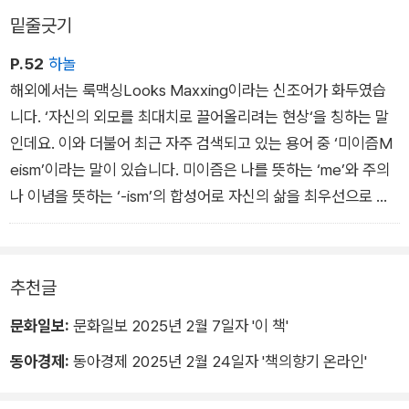
요하면 언제든지”에 응답한 사람은 22.4%로 2배 이상입니다.
밑줄긋기
트’가 친구가 됩니다.
멘탈 관리를 위해 병원을 찾는 것에 대한 인식이 확실히 긍정적으
이러한 현상은 데이터로도 확인됩니다. 한화손보 펨테크연구소
P.52
하놀
로 변했음을 알 수 있습니다.
리포트에 따르면, 학교 친구, 남자친구 등 전통적 관계에 관한 언
해외에서는 룩맥싱Looks Maxxing이라는 신조어가 화두였습
스트레스가 일상이 되고, 우울증과 불면, 공황장애 등의 현대식
급은 줄어드는 반면, 트위터 친구, 덕질 친구 등 온라인에서 만나
니다. ‘자신의 외모를 최대치로 끌어올리려는 현상‘을 칭하는 말
병명이 흔하게 들리다 보니, 이제는 정신과 방문이나 상담에 대해
는 친구와 밥친구, 술친구 등과 같이 목적을 갖고 만나는 새로운
인데요. 이와 더불어 최근 자주 검색되고 있는 용어 중 ‘미이즘M
공개적으로 편히 이야기하고, 아무렇지도 않게 보기도 합니다. 어
친구 유형의 언급량이 증가하는 것으로 나타났습니다. 시간과 에
eism’이라는 말이 있습니다. 미이즘은 나를 뜻하는 ‘me’와 주의
느 대학의 과 동아리에서 한 친구가 정신적으로 힘들고 우울하다
너지를 아낄 수 있는 온라인으로 관계를 맺거나 그때그때 관심의
나 이념을 뜻하는 ‘-ism’의 합성어로 자신의 삶을 최우선으로 생
며 호소하자, 다른 친구들이 “그럼 정신과에 가서 상담을 받아야
공통분모에 따라 기능적으로 사람과 사귀는 경우가 증가하는 추
각하는 사고방식을 의미합니다.
지”라며 핀잔을 주었다고 합니다. 옆에서 위로하고 같이 힘들어
세죠.
하기보다, 아니면 스스로 이겨내라고 권하기보다, 이 또한 전문가
추천글
의 서비스를 받아야 하는 영역으로 여기는 세태도 발생하는 것이
죠.
문화일보:
문화일보 2025년 2월 7일자 '이 책'
전문가의 도움뿐 아니라 스스로 강해지기 위한 멘탈 트레이닝도
동아경제:
동아경제 2025년 2월 24일자 '책의향기 온라인'
멘탈 관리에 중요한 과정입니다. 내면이 단단한 ‘외유내강’형 인
간이 되는 것은 우리 모두의 꿈이기도 하니까요.