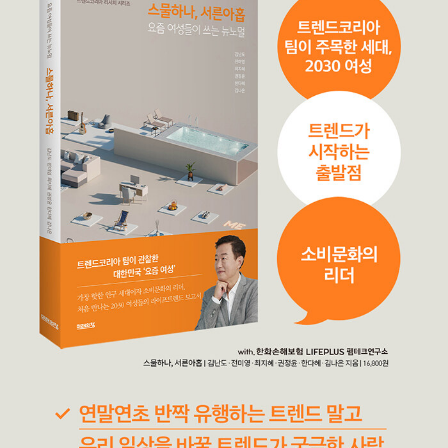
umer Typologies.” She is interested in analyzing new con
nies, including Samsung and LG.
sumption phenomena in modern society and aims to con
duct research that combines qualitative and quantitative
approaches that can provide a rich interpretation of con
sumers’ hidden needs and influencing factors. She co-au
thored Twenty-One Thirty-Nine and K-Beauty Trend , an
d has been engaged in consumer trend discovery and st
rategic planning projects with a wide range of companie
s, including Samsung, LG and SK.