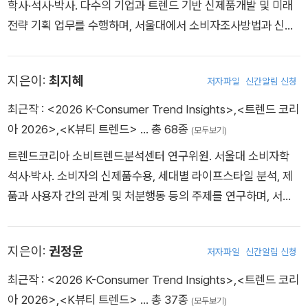
학사·석사·박사. 다수의 기업과 트렌드 기반 신제품개발 및 미래
>를 개설했다. 이는 오픈AI의 인공지능 서비스 GPTs에 그동안
전략 기획 업무를 수행하며, 서울대에서 소비자조사방법과 신상
집필한 30여 권의 도서와 다수의 학술논문을 학습시켜 트렌드·
품개발론 과목을 강의하고 있다. 삼성경제연구소 리서치 애널리
경제경영·자기계발·인생관 등의 질문에 특화된 답변을 제시하게
스트와 서울대 소비자학과 연구교수를 역임했으며, 한국소비자
만든 김난도 작가의 ‘디지털 쌍둥이’다. 수많은 기업과 공공기관
지은이:
최지혜
저자파일
신간알림 신청
학회 최우수논문상을 수상했다. 2009년부터 〈트렌드코리아〉 시
이 다가올 미래를 대비할 수 있도록 조언하는 컨설턴트와 멘토로
리즈 공저자로 참여하고 있으며, 『K뷰티 트렌드』, 『스물하나, 서
최근작 :
<2026 K-Consumer Trend Insights>
,
<트렌드 코리
서의 역할도 수행하고 있다. 청와대와 장차관워크숍, 경기·경남
른아홉』, 『트렌드 차이나』, 〈대한민국 외식업 트렌드〉 시리즈, 『나
아 2026>
,
<K뷰티 트렌드>
… 총 68종
(모두보기)
등 여러 교육청과 학교, 서울특별시·경기도 등 지방자치단체, 삼
를 돌파하는 힘』 등을 공저했다. 하나은행 경영자문위원, 하나손
성전자·현대자동차·LG전자 등 대한민국을 대표하는 크고 작은
트렌드코리아 소비트렌드분석센터 연구위원. 서울대 소비자학
해보험 여성리더 자문위원, 농협축산 행복자문위원, 서울시 디자
회사들에게 컨설팅과 강의를 해왔다. 『스물하나 서른아홉』, 『마
석사·박사. 소비자의 신제품수용, 세대별 라이프스타일 분석, 제
인자문위원, 한강시민위원, 통계청·프로축구연맹 자문위원, 교보
켓컬리 인사이트』, 『더현대서울 인사이트』, 『소비자는 무엇을 원
품과 사용자 간의 관계 및 처분행동 등의 주제를 연구하며, 서울
문고 북멘토 등을 맡고 있으며, SBS 라디오 〈생활정보〉에 고정
하는가』 등의 경제경영서도 여러 권 썼다. 1997년부터 28년 동
대에서 소비트렌드분석 과목을 강의하고 있다. 2011년부터 〈트
출연하며 《동아일보》에 ‘트렌드 NOW’ 칼럼을 연재하고 있다. M
안 서울대학교 생활과학대학 소비자학과 교수로 재직해오다가,
렌드코리아〉 시리즈 공저자로 참여하고 있으며, 『K뷰티 트렌드』,
iyoung Jeon is a research fellow at CTC. She holds a BA,
지은이:
권정윤
좀 더 자유롭고 활발한 저술에 집중하기 위해 2025년 명예퇴직
저자파일
신간알림 신청
『더현대 서울 인사이트』, 『스물하나, 서른아홉』, 〈대한민국 외식
MA, and PhD in Consumer Science. Since 2009, she has
했다. 앞으로 자유로운 작가로서, 더욱 다양하게 활동하려고 노력
업 트렌드〉 시리즈를 공저했다. 워싱턴주립대학교에서 공동연구
최근작 :
<2026 K-Consumer Trend Insights>
,
<트렌드 코리
co-authored numerous books, including the annually pub
하고 있다. Rando Kim is a professor in the Dept. of Consu
자 자격으로 연수했으며, 삼성·LG·아모레·SK·코웨이·CJ 등 다수
아 2026>
,
<K뷰티 트렌드>
… 총 37종
(모두보기)
lished bestselling series Trend Korea, as well as Trend C