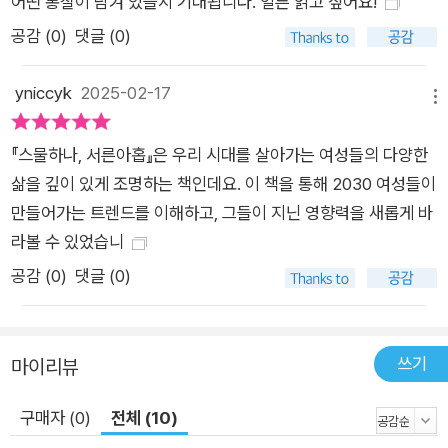
어떤 통찰이 담겨 있을지 기대됩니다. 얼른 읽고 싶어요!
만, 모든 이들이 그렇진 않다. 통계청에 따르면 출생아 수는 작년
보다 증가했고, 인공수정이나 체외수정 시술, 난임병원 근처 원룸
공감 (
0
)
댓글 (0)
대여 등 관련 산업 또한 증가하고 있는 추세다. 과거에는 자연스
럽게 이어졌던 연애, 결혼, 출산, 육아라는 라이프스테이지가 재
yniccyk
2025-02-17
메뉴
테크, 정부 혜택, 커리어 브랜딩, 효율성과 맞물려 그 양상이 좀
더 다양하고 복잡해졌다. 지극히 개인적인 문제였던 영역을 우리
『스물하나, 서른아홉』은 우리 시대를 살아가는 여성들의 다양한
모두의 것으로 살필 때 성장의 기회가 열린다. 《스물하나, 서른아
삶을 깊이 있게 조명하는 책인데요. 이 책을 통해 2030 여성들이
홉》이 2030 여성을 한 마디로 정의하는 것 대신 그들 한 명 한 명
만들어가는 트렌드를 이해하고, 그들이 지닌 영향력을 새롭게 바
의 이야기를 들은 이유이기도 하다. 반대로, 가끔 ‘사는 게 다 똑
라볼 수 있었습니
같지’ ‘나만 이런 생각하나’ 하며 ‘우리’라는 이름이 갑갑해질 때,
공감 (
0
)
댓글 (0)
2030 여성 개개인의 이야기를 읽어보자. ‘나의 행복’이라는 대전
제로, 매 순간 자신만의 방법을 찾는 이들의 이야기가 묘한 위로
를 줄 것이다.
쓰기
마이리뷰
구매자 (0)
전체 (10)