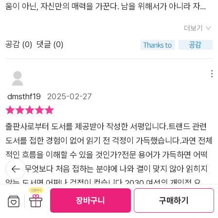
갈등, 경력과 가정 사이의 균형, 그리고 자기 개발과 사회적 책임
이렇게 쭉 사회분위기가 변했으면 좋겠고요.
움이 아닌, 자신만의 매력을 가꾼다. 남을 위해서가 아니라 자기
수 있게 했다.2030 여성이라 하면 트렌드를 이끌어가는가장 큰
결혼이나 출산을 하지 않고도각자의 몸과 마음을 챙기며 즐겁게
사이의 조화를 추구하는 과정에서 발생하는 어려움 등을 다룬
를 위해서. 필수라고 여겨지던 연애와 결혼 그리고 출산도 선택이
소비문화의 리더이자모두가 선망하는 연령대인데,그들이 직면한
산다.내 일에 자부심을 가지고 있으며,누구를 쫓아, 유행을 따르
더보기
다. 또한, 여성들이 자신의 삶을 주도적으로 설계하고, 사회적 기
되었다.그러나 어두운 단면도 있다. 현재 대한민국에서 가장 우울
삶의 여러 문제(point)들이그녀들에게는 어떻게 다가오고 있는
기보다는각자의 속도와 취향을 찾아가며'나다운 모습'으로 인생
공감 (
0
)
댓글 (0)
대에 부응하면서도 개인적인 만족을 추구하는 방법을 제공한다.
증 진단을 많이 받고 있는 세대와 성별이 바로 2030 여성들이라
지,그 문제들을 그들은 어떻게 바라보고 풀어가는지사회적 관점
의 시간을 살아갈 뿐그게 이상하다거나 타인에게피해를 주지 않
이를 통해 독자들은 자신의 삶을 돌아보고 앞으로의 방향을 설정
고 한다. 어떻게 보면 과거의 여성들보다 하고 싶은 걸 더 자유롭
으로도 지켜볼 수 있었다.내가 해당하는 연령대의 이야기라여러
기에 문제가 되지 않는다고생각하면서 말이다.하지만 이런 203
하는 데 도움을 받을 수 있다.『스물하나, 서른아홉』은 2030 여성
게 많이 하기에 행복하지 않을까 했지만, 실상은 그렇지 않단 게
메뉴
면에서 공감도 가고,막연했던 나의 마음들이 이런 같은 연령대의
0 여성들에 대해현실 속에서는 대부분 반가운 시선을던지지 않
들의 복잡하고 다층적인 삶을 깊이 있게 들여다 본 책으로, 여성
조금 충격이었다. 그야말로 '나다운 나'를 찾기 위해 끊임없이 방
dmsthf19
2025-02-27
여성들이 다들 느끼는 문제에서 오는 불안이라는 것도새삼스럽
는다.'참 별나다.'로 치부되는 기성세대의 시선,출산을 거부하면서
독자들에게는 공감과 위로를, 남성 독자들에게는 여성들의 삶에
황한다는 점과 SNS를 통한 비교 문화의 확산 게다가 기성세대와
게 깨달을 수 있었다.나를 더욱 잘 알고 가꾸며,결혼과 출산 등 관
도살림은 여성만의 일이 아니라거나시위 현장으로 뛰어나가고,
대한 이해를 높이는 데 기여할 수 있는 책이다. ㅡ'도서 마케팅 에
의 충돌에서 자유로울 수 없단 점들이 이유가 될 수 있을 것이다.
계에서도 현명한 선택을 하고타인이나 관계에서 오는 포기 등이
그러면서도 자기가 좋아하는 대상에 대해덕질을 하고 깊이 빠져
출판사로부터 도서를 제공받아 작성한 서평입니다.트랜드 관련
이전시 비욘드콘택트'를 통해 ‘미래의창 출판사‘ 도서를 협찬 받
세대의 변화와 사회의 변화가 동시에 이루어지지 않는다는 건 자
아닌오롯이 나를 위한 성장과 커리어를 쌓아가려는대한민국 20
드는 이들은입방아에 오르내리기 쉽다.이런 이들의, 나의 라이프
도서를 접한 경험이 없어 읽기 전 걱정이 가득했습니다.과연 전체
아서 주관적으로 작성한 리뷰입니다.​[작성자]인스타 #하놀 @ha
명한 사실이고, 그 괴리에서 느껴지는 우울함과 불안함이 2030
30 여성들의 오늘을 응원하게 됐다.소비문화 트렌드의 리더로서
스타일 트렌드를있는 그대로 파악하면서그런 생각의 위에는 어
적인 흐름을 이해할 수 있을 것인가?전문 용어가 가득하면 어떡
gonolza블로그 https://blog.naver.com/hagonolza84해외
여성을 위협하고 있다는 점이 깊이 공감 갔다. 책은 다양한 연구
뒤로가
그들을 분석해이들을 활용하기 위한 정보를 얻기보다이들을 이
떤 환경이 있는지,왜 이런 생각을 갖고 이런 삶을영위하게 되었는
하지?무엇보다 처음 접하는 분야에 나와 결이 맞지 않아 읽히지
기
에서는 룩맥싱Looks Maxxing이라는 신조어가 화두였습니다.
와 설문조사를 통해 객관적인 자료를 제시하며 우리 사회가 바뀌
해하고 들여다보는 과정에서오롯이 '나'로 존재하고 싶은 그녀들
지 마음을 열고마주한 2030 여성에 대한 리포트는단순한 '사회
않는 도서면 어쩌나 걱정이 컸습니다.2030 여성의 개인적 요인
‘자신의 외모를 최대치로 끌어올리려는 현상‘을 칭하는 말인데요.
어야 할 문제점에 대해 여실히 보여주고 있다.책의 주제가 되는
의 목소리를제대로 들을 수 있는 계기로 다가왔다.2030세대로,
적인 현상'에 대한 파악이나흐름을 읽는데 그치지 않고나조차 정
들과 성장 & 사회적 관계의 흐름을 알 수 있는 <스물하나, 서른
보관함담기
선물하기
장바구니
구매하기
이와 더불어 최근 자주 검색되고 있는 용어 중 ‘미이즘Meism’이
집단에 속한 인간으로서 나의 모습을 되돌아볼 순간이 많았고 앞
더보기
여성으로 살아가는 데 있어서그들에게 주어지는 많은 과업과 시
확하게 알지 못했던우리 세대, 여성의 욕구와 마음을제대로 헤아
아홉>책을 펼치는 순간 모든 걱정은 사라지고 고개를 끄덕이며
라는 말이 있습니다. 미이즘은 나를 뜻하는 ‘me’와 주의나 이념
으로 어떤 식으로 세상을 바라보고 나를 지켜야 할 것인지 꽤 도