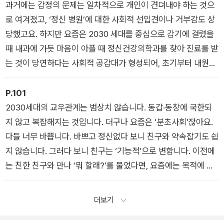
면을 가꾸는 ‘인사이드 아웃(Inside-out)’ 뷰티가 새로운 트렌드
단순한 외형 변화가 아니라 자신의 몸에 대한 전반적인 인식 변
과거에는 감정의 문제는 일차적으로 개인이 견뎌내야 하는 것으
로 떠오르는 등 다방면의 자기관리를 통해 총체적인 뷰티를 추구
화, 활용 메커니즘이 달라지고 있습니다. ‘여자라서 약하다’는 기
로 여겨졌고, ‘정신 병원’에 대한 사회적 선입견이나 거부감도 상
하는 움직임이 확산되고 있고요.
존의 관념을 뛰어넘어 스스로 증명하는 자기효능감을 느끼는 수
당했고요. 하지만 요즘은 2030 세대를 중심으로 감기에 걸렸을
30대에 접어들면서는 건강이 뷰티를 포함한다고 인식하는 사람
단으로서 몸은 직관적이고 확실한 증거인 셈입니다. 이를 증명하
때 내과에 가듯 마음이 아플 때 정신건강의학과를 찾아 진료를 받
이 늘어납니다. 뷰티를 건강의 일부로 보고, 외형보다 건강함을
듯 최근 미디어에서 보여지는 운동하는 여성의 양상은 과거와는
는 것이 당연하다는 사회적 공감대가 형성되어, 초기부터 내원하
중요하게 여기기도 합니다. 흥미로운 점은 이들 또한 한때는 자기
다릅니다. 최대한 마른 몸을 유지하기 위한 고독한 달리기는 페이
는 사람들이 눈에 띄게 늘고 있습니다. 심각한 증상이 없어도 미
관리의 최종적인 목표가 외형을 가꾸는 데 있다고 여겼다는 점입
스를 늘리고 서로를 응원하면서 함께 하는 러닝크루로 변모했고
리 관리하는 차원에서 방문하는 것도 어색하지 않고요. 이제 마음
P.101
니다. 시간이 흐르면서 저마다의 이유로 건강을 더 중시하는 자기
요. 크로스핏이나 픗살처럼 거칠고 강도도 높아 남자들의 운동으
의 문제는 숨기거나 참기보다 ‘해결해야 할 문제’입니다.
2030세대의 교우관계는 범상치 않습니다. 동갑·동창에 국한되
관리 가치관을 갖게 되면서, 이제는 건강해야 외적인 아름다움도
로 인식되던 영역에도 여성들의 참여가 높아지고 있습니다.
실제로 보건의료 빅데이터 개방시스템의 자료에 따르면 국내 정
지 않고 복잡해지는 것입니다. 더구나 요즘은 ‘분초사회’잖아요.
자연스럽게 드러난다고 믿게 된 것이죠.
신건강의학과 의원 수가 가파르게 증가하며, 2024년 1분기 1,60
다들 너무 바쁩니다. 바쁘고 정신없다 보니 친구와 약속잡기도 쉽
0개소를 넘어섰습니다. 5년 전과 비교했을 때 상담센터를 찾는 2
지 않습니다. 그러다 보니 친구는 ‘기능적’으로 변합니다. 이전에
030세대의 내담자 수도 50% 이상 크게 늘었고요. 설문조사에
는 친한 친구와 만나 ‘뭐 할래?’를 물었다면, 요즘에는 목적에 따
서도 이러한 경향이 눈에 띄게 드러납니다. “다음 중 어떤 상황에
라 만날 친구를 바꿉니다. 도서관에서 공부하는 친구, 수업 같이
서 정신건강의학과를 방문해야 한다고 생각하시나요?”라는 질
듣는 친구, 영화 감상 모임 친구 등이 다 따로인 식입니다. 관심과
더보기
문에 “심각한 정신질환이 발생했을 때”라고 응답한 사람은 전체
목적으로 관계가 재편되면서 나이보다 관심의 ‘공통분모’가 더 중
응답자 중 10.3%에 불과한 반면, “일상적인 스트레스 관리 등 필
요해졌습니다. 나이야 많든 적든 관심이 같은 일종의 ‘경험 메이