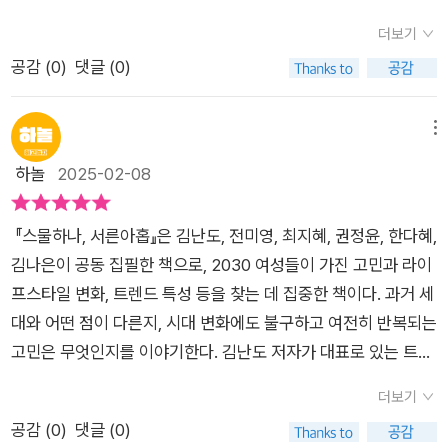
많습니다. 30대가 되면 건강이 뷰티를 포함한다고 인식하는 사
련한 산업의 동향, 혹은 트렌드적 가치의 분석과 이해를 통해서도
도서가 있죠? 트렌드에 예리하신 분들이라면 다들 어떤 책일지
람들이 늘어납니다.뷰티를 건강의 일부로 보고 외형보다 건강함
더보기
충분히 읽으며 체감해 볼 수 있는 영역일 것이다. 2030 여성들의
눈치채셨을 것 같아요.바로 #트렌드코리아 시리즈입니다.트렌드
을 중요하게 여기기도 합니다. 2030 여성들에게 건강과 뷰티는
공감 (
0
)
댓글 (0)
모든 것을 표현한다고 봐도 무방한 가이드라인과 요즘 세대들은
코리아의 경우 2008년을 시작으로 최신의 흐름을 빠르게 파악
서로 긴밀히 연결되어 있습니다.신체의 건강도 중요하지만 멘탈
어떤 생각과 행동력, 혹은 문화적인 공감대나 사회적 정서 등을
하고 예측할 수 있는데요.오늘 제가 소개할 도서 <#스물하나서
의 건강도 중요합니다. 멘탈은 우리의 정신 상태 혹은 정신 건강
함께 갖고 있는지도 읽으며 알아 볼 수 있을 것이다. 책에서 소개
른아홉>이 바로, 트렌드코리아 시리즈를 출간하셨던 #김난도 교
메뉴
에 대해서도 많은 관심을 가집니다.멘탈이 흔들리면 모든 것이 동
되는 구체적인 의미나 방식 등은 무엇인지도 함께 접하며 판단해
수님께서 출간하신 서적이에요.현시대에서 가장 핫한 세대이자
하놀
2025-02-08
요합니다. 자기관리가 삶의 중요한 화두인 2030 여성들은 이를
보자.
소비문화의 리더, 최신 트렌드의 흐름을 만들어가는 2030 여성
잘 알고 있습니다.스트레스가 일상이 되고 우울증과 불면, 공황장
들의 라이프 트렌드에 대해서 여러 가지 주제들로 다루었어요.총
애 등의 현대식 병명이 흔하게 들리다 보니 정신과 방문이나 상담
『스물하나, 서른아홉』은 김난도, 전미영, 최지혜, 권정윤, 한다혜,
6개의 챕터로,몸/마음/우정과 사랑/결혼과 출산/커리어/투자와
자도 증가하고 있습니다.2030의 결혼관에 대해서도 읽을 수 있
김나은이 공동 집필한 책으로, 2030 여성들이 가진 고민과 라이
소비로 나누어 2030의 세대들의 여성들은 이 시대에 대해서 어
습니다. 남편과 결혼은 했지만 혼인신고는 하지 않거나 안정된 직
프스타일 변화, 트렌드 특성 등을 찾는 데 집중한 책이다. 과거 세
떻게 생각하는지, 그리고 자신의 삶에 대한 가치관이나 사고관을
장을 갖고 있지만 아이는 갖지 않기도 합니다.결혼정보회사에서
대와 어떤 점이 다른지, 시대 변화에도 불구하고 여전히 반복되는
파악할 수 있었어요.결혼 적령기에 접어든 저의 입장에서 가장 궁
만나 결혼을 간소하게 했지만 신혼여행을 아끼지 않기도 하고, 같
고민은 무엇인지를 이야기한다. 김난도 저자가 대표로 있는 트렌
금했고 기대되었던 부분이 바로 결혼과 출산 챕터였어요.연애를
은 직장 선배를 보며 비혼주의자 결심을 하기도 합니다.이렇게 보
드 연구기관 ‘소비트렌드분석센터‘는 2008년부터 17년째 발간
하고 결혼하는 것이 필수과정이었던 이전과는 다르게, 연애는 물
더보기
면 요즘 여성들은 다양한 삶의 방식을 볼 수 있습니다. 자신의 인
하고 있는 <트렌드코리아> 시리즈에서 ‘사람들‘의 변화에 주목
론 결혼 또한 더 이상의 필수 단계가 아닌, 자신의 행복과 삶의 가
공감 (
0
)
댓글 (0)
생의 방향을 자신이 선택하고 결정하는 것입니다.예전에 비해 여
해왔다. 그렇게 다양한 세대 중에서도 가장 중요한 집단을 하나만