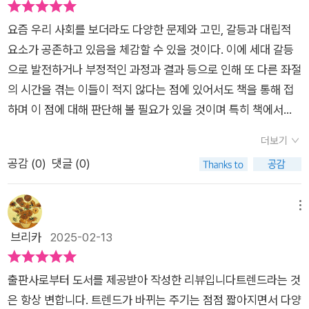
#트랜드코리아리서치시리즈#미래의창 출판사로부터 도서를 제
요즘 우리 사회를 보더라도 다양한 문제와 고민, 갈등과 대립적
공받아 작성하였습니다.
요소가 공존하고 있음을 체감할 수 있을 것이다. 이에 세대 갈등
으로 발전하거나 부정적인 과정과 결과 등으로 인해 또 다른 좌절
의 시간을 겪는 이들이 적지 않다는 점에 있어서도 책을 통해 접
하며 이 점에 대해 판단해 볼 필요가 있을 것이며 특히 책에서는
문화적, 사회적인 부분을 비롯해 관련한 라이프 트렌드와 현상에
더보기
대해 집중적으로 분석, 소개하고 있다는 점에 있어서도 참고할 만
공감 (
0
)
댓글 (0)
한 의미나 메시지가 많을 것이다. ​<스물하나 서른아홉> 물론 20
30 청년들의 현실과 고충에 대해서도 배울 수 있는 책이지만, 책
에서 집중하고 있는 특정 집단은 바로 2030 여성들이라는 점에
메뉴
있어서도 많은 이들이 궁금한 내용도 많을 것이며 이들의 존재감
브리카
2025-02-13
이나 영향력이 사회적으로는 어떤 효과와 또 다른 변화와 미래가
치 등을 내포하고 있는지도 함께 읽으며 생각해 볼 수 있을 것이
출판사로부터 도서를 제공받아 작성한 리뷰입니다​​트렌드라는 것
다. 기본적으로 요즘 세대들의 경우에는 개인주의적 성향이 강하
은 항상 변합니다. 트렌드가 바뀌는 주기는 점점 짧아지면서 다양