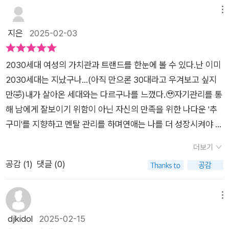
메뉴
지은
2025-02-03
2030세대 여성의 가치관과 트랜드를 한눈에 볼 수 있다.난 이미
2030세대는 지났구나...(아직 만으론 30대라고 우겨보고 싶지
만🤣)내가 살아온 세대와는 다르구나를 느꼈다.🥹자기관리를 통
해 남에게 잘보이기 위함이 아닌 자신의 만족을 위한 나다운 '추
구미'를 지향하고 멘탈 관리를 하며연애는 나를 더 성장시켜야 하
고,상대는 동기를 부여하는 존재여야 한다.우정 또한 '인덱스 관
더보기
계' 즉 목적 기반으로 형성된 수많은 인간관계로 인덱스를 뗐다
공감 (
1
)
댓글 (0)
붙였다 하며 효용성을 극대화하는 관계.결혼과 출산 그리고 커리
어까지!생존을 위한 일이 아닌 '일=나의 정체성' 이라는 관점투자
와 소비의 모습까지 2030 여성들의 삶의 모습을 볼 수 있다.✔️2
메뉴
030 여성의 생각과 마음이 궁금하다면?✔️2030 세대를 이해하
djkidol
2025-02-15
고 싶다면?추천합니다!👍#스물하나서른아홉#2030여성트랜드