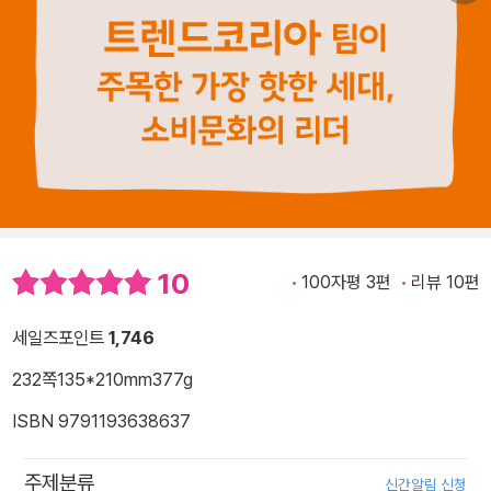
10
100자평 3편
리뷰 10편
세일즈포인트
1,746
232쪽
135*210mm
377g
ISBN 9791193638637
주제분류
신간알림 신청