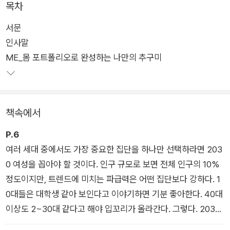
목차
팀’은 전혀 다르고 상반되어 보이기까지 하는 이 모습들이 모두 2
서문
030 여성들의 모습이라 말한다.
인사말
ME_몸 포트폴리오로 완성하는 나만의 추구미
하나로 정의되길 거부하고, 라이프스테이지마다 당연한 것은 없
으며, 매순간 나다운 방법을 찾는 이들이기 때문이다. 그 과정에
서 패션·뷰티·식품·케어 등 다양한 산업에서 중추적 역할을 하는
이들을 트렌트코리아 팀은 ‘트렌드가 시작하는 출발점’으로서 살
책속에서
펴봤다. 산업적으로 새로운 기회를 찾는 이부터 국가적으로 미래
지향적인 청사진을 그리고 싶은 이, 나이와 성별을 떠나 동시대를
P.6
살아가는 사람들의 이야기가 궁금한 이들에게 인사이트가 되어
여러 세대 중에서도 가장 중요한 집단을 하나만 선택하라면 203
줄 것이다.
0 여성을 꼽아야 할 것이다. 인구 규모로 보면 전체 인구의 10%
정도이지만, 트렌드에 미치는 파급력은 어떤 집단보다 강하다. 1
0대들은 대학생 같아 보인다고 이야기하면 기분 좋아한다. 40대
이상도 2~30대 같다고 해야 입꼬리가 올라간다. 그렇다. 2030
은 인생의 모든 나이가 선망하는 시기다. 2030이 뭔가를 하면,