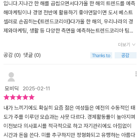
이 그런 모습을 보이는 원인이 무엇인지찾고 싶기도 했다.저자인
입니다.지나간 한 해를 곱씹으면서다가올 한 해의 트렌드를 예측
식 격차는 요즘 가장 큰 것 같다. 하지만 다른 것이 틀린 것은 아
싫어하죠. 의도적 언보싱이라고 합니다.부담감, 자괴감, 책임감.
트렌드코리아팀은'우리는 2030 여성들의 삶을 'Me, Us, Growt
해마케팅이나 경영 전반에 활용하기 좋아연말이면 도서 베스트
니다. 사람은 누구나 자기 환경의 반영이다. 모두 주어진 여건 속
그리고 자존감전연령대가 자존감을 1번 키워드로 언급하지만 의
h'의세 영역으로 나누어 분석했다.'라며'Me'에서는 몸과 마음,'U
셀러로 손꼽히는《트렌드코리아》다가올 한 해의, 우리나라의 경
에서 가장 합리적인 선택을 한다. 현재 기성세대가 2030 세대의
외로 책임감을 최상위에 놓은 연령대는 2030여성입니다. 책임
s'에서는 우정·사랑과 결혼·출산,'Growth'에서는 커리어와 투자·
제와마케팅, 생활 등 다양한 측면을 예측하는트렌드코리아 팀에
특성을 비정상적으로 치부할 것이 아니라, 새로운 정상 즉 ‘뉴노
감에 대해 그만큼 신경쓰고 있다는 뜻이죠. 그래서 부담감의 순위
소비에 집중해이야기를 전하고 있다.책 전체를 관통하는 핵심 키
서 유독 주목하는연령대가 있다고 한다.바로 스물하나에서 서른
멀’로 인식하는 것이 필요하다. 그래서 책 제목을 ‘스물하나부터
도 높습니다. 책임을 진다면 제대로 한다는 뜻입니다.워너비, 롤
더보기
워드를 꼽아보자면'나다움'이 가장 마음에 남는다.우리가 흔히 사
아홉까지의2030 여성이 그 주인공이다.트렌드코리아의 대표저
서른아홉까지, 요즘 2030 여성들이 써내려가는 뉴노멀‘이라고
모델, 추구미예전 세대들이 타인을 기준으로 삼고 그런 사람이 되
공감 (
0
)
댓글 (0)
용하는 아름답다는 말의'아름'이 의미하는 게 '나'라고 한다.어떤
자 김난도는2030여성에 주목하는 이유에 대해이렇게 설명했
지었다. 다각적이고 심도 깊은 연구를 통해 내린 결론은, 지금 우
고 싶어 했다면 새로운 세대는 이미지자체를 추구합니다. “사랑
아름다움이라는 것이 어떤 객관적인 평가에서의우월이 아닌 '나
다.'트렌드의 시작과 끝은 사람이고,사람들의 새로운 취향이의미
리 2030 여성들은 누구보다도 자신의 미래를 진지하게 고민하
받고 자란 이미지” 특정 인물이 아니죠. 00같은 얼굴로 성형, 몸
다움'이라니,남들과 같은 모습이 아닌 나만의 분위기, 나만의 느
있는 다수를 이룰 때우리는 그것을 트렌드라 부른다.트렌드는 경
메뉴
고, 가장 나다운 내가 되기 위해 치열하게 자기를 관리해나가는
매로 만들기같은 외피를 추구했던 과거와는 달리. 긍정적인 내면,
낌을그 자체로 어여쁘게 여기는 마음이 어쩐지'남들보다 우월할
제와 문화를 바꾸고,이는 다시 사람을 바꾸기에결국 트렌드란 사
모비딕
2025-02-11
세대라는 사실이다. 끊임없이 사회적 비교가 이뤄지는 소셜미디
스스로 만족하는 자신감을 추구하는 거죠. 타인을 그만큼 덜 신경
필요 없이,있는 그대로의 나를 유지하면 돼'라는 생각에어쩐지 자
람의 변화다.'그런 관점에서 트렌드를 선도하고다른 연령대의 행
어의 제국에서 그 어느 때보다도 외로움과 불안을 크게 느끼기도
쓴다는 뜻이기도 하고 개인화 되었다는 뜻이기도 합니다.나를 아
존감도 올라가는 것 같았다.이런 '나다움'의 기조는 몸과 마음의
위를 유도하는2030 여성들의 삶은다른 연령, 성별과는 다르다.
한다. 이 불안을 어떻게 해소할지는 결국 본인들의 문제겠지만,
는 것에서 시작하는 요즘2039, 저는 바람직한 변화인 것 같아요.
내가 느끼기에도 확실히 요즘 젊은 여성들은 예전의 수동적인 태
건강함을 추구하고나아가 우리가 품은 사회적 관계에 대한 고민
나 역시 2030 세대에 포함되는 한 사람으로서다른 연령대와는
동시에 우리 사회가 함께 고민해야 할 숙제이기도 하다. 이 책은
이전세대들이 엄친아를 기준으로 자녀를 맞추려고 했던 때는 삶
도가 주를 이루던 모습과는 사뭇 다르다. 경제활동률이 높아지며
(결혼, 우정, 사랑 등)을 함께 나누며,어떤 관계적 측면이 아닌 자
다른,가깝게는 몇 살 차이 나지 않지만다른 인생 시간을 살고 있
다양한 연구와 사례를 통해 현대 여성들이 직면하는 현실을 구체
이 고통이었죠. 1등은 한명밖에 없는거니까요. 줄 세우기에서 벗
이전보다 의사표시를 적극적으로 하고 자기관리에도 아낌없이
기 스스로를 바라보며자기계발과 커리어 측면에서의 성장까지
는 언니와 비교해도'청개구리'나 '비정상'처럼 보이는나의 삶에 물
적으로 묘사한다. 예를 들어, 사회적 통념과 개인적 욕망 사이의
어나 각각의 가치와 아름다움을 추구하게 된 2039 부럽습니다.
시간과 돈을 쓴다. 미를 추구하지만 정형화되고 유행하는 아름다
바라보며점차 확대되어 2030여성들의 라이프트렌드를살펴볼
음표를 던졌던 게 사실이다.대부분의 친구들은 여전히 미혼이며,