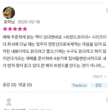
치를 고려해 선택하는 단계가 되었어요. 그리고 남아 선호 사상이
성은 결혼 당사자이고 당사자의 추체성이 중요해진 시대가 되었
선택해야 한다면 2030 여성을 꼽아야 할 것이다. 인구 규모로 보
강했던 위 세대와는 다르게, 남녀동등한 환경에서 교육을 받고 자
다는 것입니다.
면 전체 인구의 10%정도지만, 트렌드에 미치는 파급력은 그 어
메뉴
라온 세대들인 만큼, 2030의 여성들은 남성들 못지않게 전문적
떤 집단보다 강하다. 2030은 인생의 모든 나이가 선망하는 시기
호떡님
2025-02-16
인 커리어를 갖고 있으며 또한 이전에 비해 여성들이 사회에서의
다. 2030이 뭔가를 하면 대체로 다른 연령대는 그것을 따라 한
영향력이 강해지고 있는 만큼, 더 이상 남자의 보호 아래 보살핌
다. 그 결과 2030은 트렌드가 시작하는 출발점이 되는 경우가 많
을 필요로 하는 시대가 아닌 이상, 삶의 어떠한 과정에서도 당연
매해 꾸준하게 읽는 책이 있다면바로 <트렌드코리아> 시리즈이
다. 특히 2030 여성은 패션,미용,식품 등 다양한 산업에서 중추
한 것은 없고, 나다움을 찾고, 자신의 고유의 색을 가지면서 당당
다.회사에 다닐 때는 업무의 연장선으로숙제하는 마음을 담아 요
적 역할을 수행하는 가장 핵심적인 집단이다. 요즘 2030 여성에
하게 살아갈 수 있는 시대가 도래한 것으로 보였어요. 나이가 들
약된 내용이라도 읽으려고 했고,이제는 누구도 읽으라고 하지 않
대한 개인적 소감은 그 어느 때보다 자기관리 잘하고 당당한, 빛
면서 나다움을 발견하기보다, 사회가 나에게 기대하는 모습에 저
지만다가오는 새해를 준비하며 4분기에 접어들면반사적으로 내
나는 세대라는 점이다. 먼저 성실하다. 학교 생활은 물론이고 건
를 맞춰가려는 경향이 있었는데, 이번 책을 통해서 비슷한 연령대
가 먼저 찾아 읽고 있다.한 해의 트렌드를 만드는 것이 아니라,기
강관리나 다이어트에 이르기까지 자기관리에 철저하다. 또한 당
의 여성분들의 생각을 알게 되었고, 그 덕분에 저도 저만의 색을
존의 소비를 통해서 기저에 깔려있는키워드들을 통해 '재발견' 혹
당하다. 과거에는 남성지향적 사회적 분위기 아래에서 뭔가 기를
더보기
찾고 나답게 살아갈 수 있는 용기를 얻을 수 있었습니다.
은 '정의'하는그 내용들이 꼭 트렌드를 업무에 활용하기보다는시
펴지 못하는 느낌이 강했는데, 요즘은 완전히 다르다. 학업은 물
공감 (
0
)
댓글 (0)
대의 흐름을 읽는 '눈'으로 갖고 싶었다.트렌드코리아 시리즈는
론이고 동아리,학회 등 학생자치활동 등에서도 여학생들이 전혀
아무래도 전 연령, 성별을아우르는 포괄적인 내용을 다룰 수밖에
뒤지지 않고, 취업 시장에서도 매우 적극적이다. 한마디로 스스로
없기 때문에책을 읽으면서도 보다 모집단이 작은좀 더 세밀화된
메뉴
빛나는 세대다. 그래서인지 요즘 2030 여성들은 과거 여성들보
나이나 특정 성별로 한정된분석이 궁금하다는 생각을 종종 가졌