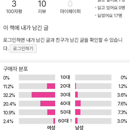
3
10
0
연구소에서 수집하고 연구해왔던 데이터도 적극 활용해 조사기
읽고 있어요 0명
100자평
리뷰
마이페이퍼
관의 다양성과 신뢰도를 높였다. 또한 주요 키워드에 대한 감성
읽었어요 17명
어, 유의어를 분석하고, 일대일이나 그룹 인터뷰를 통해 2030 여
이 책에 내가 남긴 글
성의 말 그 자체에 주목해 책에 담았다. 그렇게 들여다본 결론은
무엇이냐부터 묻는다면, 세 단어로 압축할 수 있다. ME, US, GR
로그인하면 내가 남긴 글과 친구가 남긴 글을 확인할 수 있습니
OWTH. 자기관리를 바탕으로 우리의 성장을 도모하는 이들이니
다.
로그인하기
만큼, 이 단어에 가까울수록 더 많은 시장의 기회가 열리고 있다.
‘나는 누구인가?’ 콘텐츠부터 인사이드아웃 뷰티까지 몸도 마음
구매자 분포
도, 자연스럽게 가장 나다운 게 추구미 #멘탈 #토스트아웃 #번아
10대
0%
0%
웃 #운세플랫폼 #멘탈건강서비스 #젊은목욕객 #슬로우에이징
20대
1.2%
11.2%
#HLY #추구미 #이너뷰티 #인사이드아웃뷰티 #근육질 #득근
30대
3.6%
32.2%
개인의 차별성을 존중하는 개별화 사회로 변화하면서 아이러니
40대
7.6%
20.4%
하게도 가장 난감한 존재가 바로 ‘나 자신’이다. 자신만의 꿈을 가
50대
7.3%
10.9%
져야 한다는 의무감이 역설적으로 자기파악이라는 새로운 스트
60대
3.0%
2.4%
레스를 낳기 때문이다. 나 자신을 찾는 것은 평생의 과제이므로
여성
남성