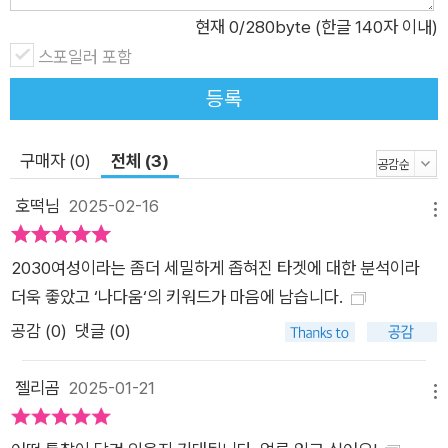
인공수정 #커리어코칭 #평판관리 #온오프보딩서비스 #모은돈
현재
0
/280byte (한글 140자 이내)
#현금챌린지 #앱테크 친구나 연인과의 대표적인 놀이코스였던
스포일러 포함
영화관의 매출은 코로나19 팬데믹 이전인 2019년 3분의 2 수준
등록
으로 감소했다. 주점이나 숙박 등 생활업종 업계 종사자들은 여러
매출 감소 원인 중 데이트족의 감소를 크게 체감하고 있었다. 그
구매자 (0)
전체 (3)
렇다면 2030 여성들은 어디서 사람을 만나고 데이트를 할까? 취
향과 관심사가 중요해지면서 러닝 크루, 와인 모임, 독서 커뮤니
호떡님
2025-02-16
메뉴
티 등 소모임 서비스로 몰리는 추세다. 만나서 알아가던 과거와는
달리 어느 정도 한 단계 거친, 모임을 통해 검증되는 과정을 선호
2030여성이라는 좀더 세밀하게 좁혀진 타겟에 대한 분석이라
하는 것이다. 이러한 추세는 결혼정보업계의 호황, 결혼을 장려하
더욱 좋았고 ‘나다움‘의 키워드가 마음에 남습니다.
려는 공공기관과 기업의 매칭 서비스도 활발해지고 있다. 결혼,
공감 (
0
)
댓글 (0)
출산과 육아는 과거보다 더 현실적으로 접근하는 모양새다. 커리
어, 투자·소비와 맞물리는 사안이기 때문이다. 신혼부부로서 받을
젤리곰
2025-01-21
수 있는 혜택을 면밀히 살펴보고 혼인신고의 손익계산서를 작성
메뉴
한다. 2030 여성은 출산과 육아를 기피한다고 널리 알려져 있지