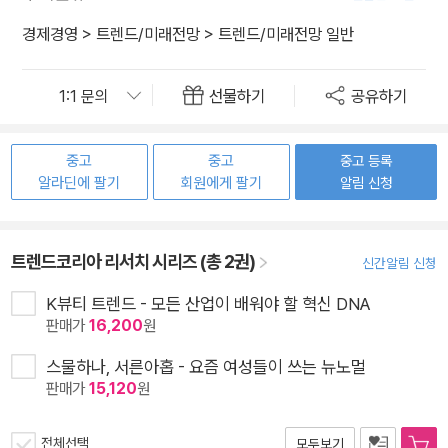
경제경영
>
트렌드/미래전망
>
트렌드/미래전망 일반
선물하기
공유하기
중고
중고
중고 등록
알라딘에 팔기
회원에게 팔기
알림 신청
트렌드코리아 리서치 시리즈 (총 2권)
신간알림 신청
K뷰티 트렌드 - 모든 산업이 배워야 할 혁신 DNA
판매가
16,200
원
스물하나, 서른아홉 - 요즘 여성들이 쓰는 뉴노멀
판매가
15,120
원
전체선택
모두보기