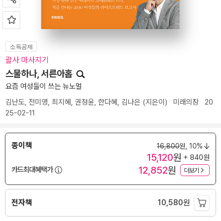
소득공제
괄사 마사지기
스물하나, 서른아홉
요즘 여성들이 쓰는 뉴노멀
김난도
,
전미영
,
최지혜
,
권정윤
,
한다혜
,
김나은
(지은이)
미래의창
20
25-02-11
종이책
16,800
원,
10%
15,120
원
+ 840원
12,852
원
카드최대혜택가
더보기
전자책
10,580
원