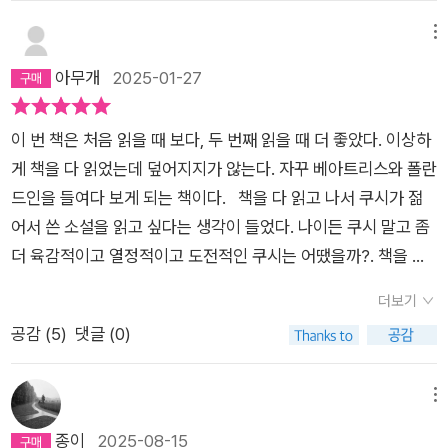
정확히 기억하지 못해서 늘 '폴란드인'이라고 지칭한다.문제는 이
바르셀로나 여성은 완벽한 현실주의자이다. 그녀는 늙다리 아저
폴란드인이 베아트리스를 보고 첫눈에 반한 것이다. 폴란드인이
메뉴
씨의 거침없는 고백공격을 정중하고 무난한 방식의 회피기동으
자신을 좋아한다는 걸 알게 된 베아트리스는 당혹스러워 한다. 그
아무개
2025-01-27
로 피해나간다. 하지만 또 일어날 일들은 일어나야 하는 게 소설
럴 만한 게 폴란드인은 48세인 베아트리스보다 스물네 살 더 많
의 전개상 맞는 일이지 않겠는가. 브라질 연주여행에 동행해 달라
은 72세 노인인 데다가, 두 사람은 사는 나라도 다르고 주로 사용
고 하고, 또 나중에는 마요르카까지 베아트리스를 찾아간다. 분
이 번 책은 처음 읽을 때 보다, 두 번째 읽을 때 더 좋았다. 이상하
하는 언어도 달라서 말도 잘 통하지 않는다. 폴란드인이 자신과
명 단테의 연인이자 뮤즈였던 베아트리체의 에피소드 그리고 또
게 책을 다 읽었는데 덮어지지가 않는다. 자꾸 베아트리스와 폴란
베아트리스의 만남을 단테와 베아트리체, 쇼팽과 조르쥬 상드의
다른 폴란드인 쇼팽과 조르주 상드의 이야기들을 연상시키지만
드인을 들여다 보게 되는 책이다. 책을 다 읽고 나서 쿠시가 젊
만남에 비유하며 열렬히 구애해도 베아트리스는 그에게 좀처럼
정작 그들의 사연에 대해 자세히 모르니 그냥 어느 정도 추론할
어서 쓴 소설을 읽고 싶다는 생각이 들었다. 나이든 쿠시 말고 좀
호감을 느끼지 못한다. 그런데 왜 자꾸만 폴란드인 생각이 나고,
수밖에 없다. 비톨트는 베아트리스의 사랑을 간구하지만, 그렇다
더 육감적이고 열정적이고 도전적인 쿠시는 어땠을까?. 책을 읽
폴란드인의 요청을 거절하지 못하는 걸까.2003년 노벨문학상
고 해서 비굴한 모습을 보이지 않는다. 자신이 원하는 걸 얻게 되
으면서 <메디슨 카운티의 다리>의 두 주인공이 생각나던 영화
수상 작가 존 쿳시의 소설 <폴란드인>은 한 남자와 한 여자 사이
더보기
었을 때조차도, 베아트리스의 말대로 그녀의 삶에서 조용하게 사
다. 그들처럼 뜨겁지는 못하지만 은근히 여운이 남는 소설이다.
에 오가는 연애 감정을 그린 로맨스 소설이기는 한데 전형적인 로
공감 (
5
)
댓글 (0)
라져 버린다. 베아트리스가 폴란드인에 대한 기억을 잊을 법한
이 소설도 영화로 나와도 좋겠다는 생각을 잠시 했다. '오디너
맨스 소설은 아니다. 일단 베아트리스가 폴란드인을 그렇게까지
시점에, 그가 죽었다는 연락이 도착한다. 그리고 그가 그녀에게
리..' 그가 말한다. '오디너리라는 말이 더 좋을지 모르겠네요. 나
사랑하지 않는다. 오히려 베아트리스는 자신이 왜 폴란드인을 사
남긴 유품을 바르샤바에서 찾아가라고 했던가. 그녀는 비톨트의
는 당신과 같이 살고 싶어요. 그게 내가 진심으로 원하는 거예요.
메뉴
랑하지 않는지에 관해 엄청나게 성찰을 한다. 남편이 있기는 하지
유품을 택배로 받고 싶어하지만, 상황은 그녀의 뜻대로 흘러가지
죽을 때까지 당신과 같이 살고 싶어요. 오디너리한 방식으로요.
종이
2025-08-15
만 결혼 기간 동안 다른 남자를 마음에 품은 적이 전혀 없었던 건