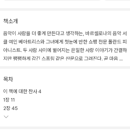
책소개
음악이 사람을 더 좋게 만든다고 생각하는, 바르셀로나의 음악 서
클 여인 베아트리스와 그녀에게 첫눈에 반한 쇼팽 전문 폴란드 피
아니스트. 두 사람 사이에 벌어지는 은밀한 사랑 이야기가 간결하
지만 팽팽하게 감긴 스프링 같은 산문으로 그려진다. 곧 마음 깊
은 곳의 에너지를 폭발시키는 놀라운 반전이 기다리고 있다.
목차
이 소설은 원제 『The Pole(폴란드인)』이 상징하는 것처럼 폴란
이 책에 대한 찬사 4
드 출신 작곡가 쇼팽의 사랑 이야기가 기저에 깔려 있다. 쇼팽과
1장 11
그의 연인 상드가 도피 여행을 한 마요르카에서 남녀 주인공의 관
2장 45
계가 전환점을 갖는다.
피아니스트가 주인공이어서 음악 소설처럼 읽히기도 한다. 쇼팽