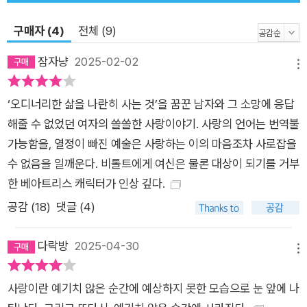
있지만) 중년이 됐으며, 단지 키가 크고 우아하며, 풍만한 입술이
두드러지는 낮은 콘트랄토 목소리에 편안한 매력이 있는 여성이
구매자 (4)
전체 (9)
다. 첫 만남 이후 비톨트는 서툰 영어로 자신의 마음을 베아트리
잠자냥
2025-02-02
스에게 전달하는데, 그것이 한계에 이르자 언어 대신 예술에 기대
메뉴
려 한다. 그는 자신이 직접 연주한 쇼팽의 b단조 소나타 오디오
‘오디너리한 삶을 나란히 사는 것’을 꿈꾼 남자와 그 소망에 응답
파일을 베아트리스에게 보낸다. 또 브라질로 함께 도피 여행을 떠
해줄 수 없었던 여자의 쓸쓸한 사랑이야기. 사랑의 언어는 번역불
나자고 한다거나, 이메일로 구애하는 말들을 써서 보내기도 한다.
가능함을, 열정이 빠진 예술은 사랑하는 이의 마음조차 사로잡을
처음에는 이 낯선 상황을 거부하던 베아트리스는 연민의 감정으
수 없음을 일깨운다. 비톨트에게 여신은 물론 대상이 되기를 거부
로 조금씩 마음의 자리를 내준다. 그녀는 가족의 별장이 있는 휴
한 베아트리스 캐릭터가 인상 깊다.
양섬 마요르카의 소예르로 그를 초대해 일주일을 같이 보내게 된
다. 하지만 거기까지다. 베아트리스는 현실적 판단으로 피아니스
공감 (
18
)
댓글 (4)
트에게 냉정하게 이별을 통고한다. 비톨트는 베아트리스의 영혼
을 사랑한다고 생각한다. 그는 폴란드로 돌아가서 음악을 버리고
다락방
2025-04-30
메뉴
모국어인 폴란드어로 시를 쓰기 시작한다. 남자는 자신이 그녀를
사랑한다는 사실을 증명해 보이고 싶었기 때문에 시를 썼다. 그
사랑이란 예기치 않은 순간에 예상하지 못한 모습으로 눈 앞에 나
시들을 통해 무덤 너머에서 그녀에게 구애해서 그녀가 자신을 사