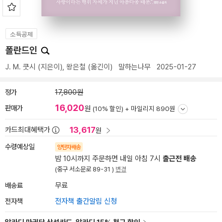
소득공제
폴란드인
J. M. 쿳시
(지은이),
왕은철
(옮긴이)
말하는나무
2025-01-27
정가
17,800원
16,020
판매가
원
(10% 할인) +
마일리지 890원
13,617
카드최대혜택가
원
수령예상일
양탄자배송
밤 10시까지 주문하면 내일 아침 7시
출근전 배송
(중구 서소문로 89-31 )
변경
배송료
무료
전자책
전자책 출간알림 신청