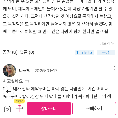
가볍게 볼 수 있는 코믹영화 인 줄 알았는데, 아니었다. 가만 생각
그에게 이별을 말한다. 그녀와 이별하고 괴로웠던 청년은 그녀를
구랑 일자산에 갔다.날이 아주 좋았지만 가래가 심해서 걷는동안
상보다 더 재미있는게 있다는 걸 아는 몸인 것이다!!하여간 그렇
해 보니, 제목에 ~페인이 들어가 있는데 마냥 가볍기만 할 수 있
잊을 수가 없어서 만나달라고 그녀에게 전화를 한다. 그녀는 알겠
목구멍에서 가릉가릉 했다. 힝 ㅠㅠ목구멍에 가래가 끓어 걷기가
게 중단한 드라마 얘기 하다가 중단한 영화 얘기를 해보자면, 넷
을까 싶긴 하다. 그런데 생각했던 것 이상으로 묵직해서 놀랐고,
다고 하고 그를 만나러 집밖으로 그를 만나러 나왔는데, 그는 그
좀 힘들었지만 그래도 어쩼든 무사히 올라갔다 내려와 친구랑 오
플릭스의 <라이프 리스트> 이다.주인공 '알렉스(소피아 카슨)'은
그 묵직함을 또 묵직하게만 풀어내지 않은 것 같아서 좋았다. 함
녀를 기다리다가 그녀가 혼자 나오지 않음을 그녀가 자신의 가족
리 로스구이를 먹고 2차로 닭똥집 튀김을 먹고 헤어졌다.다음날
엄마가 돌아가시면서 자신앞으로 남긴 유산이 없어 당황한다. 오
께 그룹으로 여행할 때 벤지 같은 사람이 함께 한다면 결코 쉽지
들 모두와 함께 나오는 걸 보게된거다. 그리고 바로 그 때, 그 역
인 일요일에는 다른 친구와 일자산을 갔다. 이번엔 전날보다 더
빠들은 '엄마가 너를 제일 좋아해'라고 말하고 알렉스 역시 엄마
않을텐데..그럴만한 이유가 있다는 걸 알고 보고 있으려니..벤지
시도 이 관계가 정말로 끝난 것이라는 걸 인지한다. 나는 이 영화
추웠다. 날씨가 별로였다. 목 상태는 전날보다 나아서 중간중간
랑 다정했는데 왜 오빠들한테는 회사도 남기고 그림도 남기고 다
더보기
가 왜 그럴까 라는 생각보다 '고통'에 대한 근본적인 물음이 따라
의 이 마지막 장면을 정말 좋아한다. 어떤 쓸쓸함과 고독함과 뭐
평지에서 뛰었다. 친구는 오르막인데도 아주 잘 뛰더라.이 친구랑
남겨놓고 나한테는 아무것도 안남겼죠.. 유언장 집행하던 변호사
공감 (
8
)
댓글 (0)
온 기분이다. 우리 모두 저마다의 고통이 있다. 그런데..그래서 역
그런게 다 담긴 것 같아서 말이다. 가족들 모두를 데리고 오는 걸
은 1차로 소고기를 4인분 먹고(맛없었다) 2차로 만두전골을 먹
'브래드(카일 앨런)'은 알렉스에게 엄마가 남긴 건 따로 있다면서
설적이게도 다른 이의 고통을 잘 들여다 보지 못하게 되는 것 같
보는 그 때, 그는 어떤 마음이었을까. 가족들 모두와 함께 나온 그
었다(네?) ㅋㅋㅋㅋ하여간 48kg 만들려고 나름 노력했는데...
DVD 를 준다. 영상속에서 엄마는 돌아가시기 전 알렉스에게 부
다. 나만 힘든 것 같고... 무슨 이유인지 몰라도 자살까지 감행했
녀는 어떤 마음이었을까. 70대의 남자 피아니스트인 '비톨트'는
다락방
2025-01-17
메뉴
하하하하하하하하하하하하하하하하하하하하 친구는 그렇다면
탁을 한다. 알렉스가 어릴 적에 작성했던 라이프 리스트를 죄다
던 벤지는 아이러니하게 폴란드 역사 여행을 통해 강제수용소로
공연 때문에 만나게 된 40대의 여자 '베아트리스'와 사랑에 빠지
사고싶네요
몇 kg 을 감량해야 하냐 내게 물었고, 음, 아마도 수십키로? 라고
실행해보라는거다. 하나씩 실행하면 그 때마다 dvd 를 하나씩 변
끌려가게 된 이들과 마주한다. 영화를 보면서 마음속으로 상상했
게 된다. 음, 그가 일방적으로 그녀에게 빠진 것이니 그녀'와' 사랑
아니, 내가 진짜 예약구매는 하지 않는 사람인데, 이건 어쩌나..
나는 말했다. 하하하하하하하하하하하하하하하하하하화요일날
뒤로가
호사로부터 받을 것이고, 그걸 다 실행하고 나면 그 뒤엔 계획이
다. 그는 분명 죽음에 대해, 고통에 대해 생각의 깊이가 달라져 있
에 빠졌다는 건 정확하지 않은 표현이다. 그는 그녀를 사랑하게
기
예약구매.. 할까.신간 뭐 나왔나 들어왔다가 똭- 봐버린 나의 잭
남동생네가 오기로 했었는데 월요일에 여동생 혼자 하루 먼저 와
있다는 거였다. 사랑하는 막내딸이 아직 인생에서 헤매이는 것 같
을 거라고. 현재의 고통을 과거의 고통을 통해 생각해 보는 여정
된다. 그녀는 한 번 공연을 주최한 후 그에 대해 딱히 생각해보지
리처 되시는 겁니다.사실 21세기 최고의 책.. 선정할 때 잭 리처
서 우리는 함께 백화점을 쇼핑하고 요가센터에서 같이 요가도 했
아 엄마는 나름의 다 계획을 가지고 있었던 것.알렉스는 당황했지
보관함담기
선물하기
이 좋았다. 무엇보다 폴란드를 여행하는 기분이 들어 좋았고, 쇼
않았는데 그가 그녀에게 연락하고 만나자고 하고 그녀를 좋아한
장바구니
구매하기
넣을까 말까 엄청 고민했었다. 왜냐하면 잭 리처 같은 인간은 사
다. 저녁도 맛있게 같이 먹고 새벽 두시까지 도란도란 이야기도
만 그러나 자신이 어린 시절 작성한 리스트를 하나씩 완수하고자
팽의 음악이 흘러나오는 것도 좋았다. 그래서 불쑥 폴란드 역사를
다고 하니 자꾸 마음이 쓰이기는 한다. 그러다가도 이 노인이 나