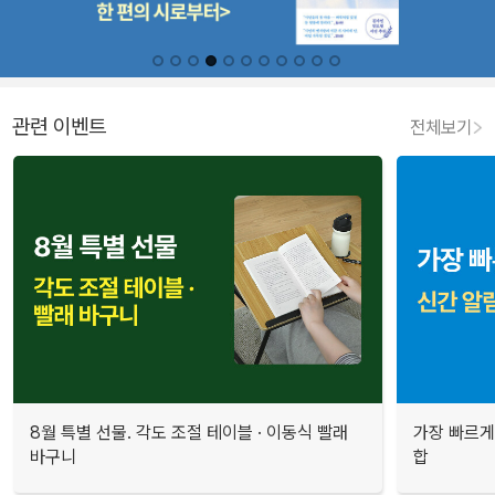
관련 이벤트
전체보기
8월 특별 선물. 각도 조절 테이블 · 이동식 빨래
가장 빠르게
바구니
합