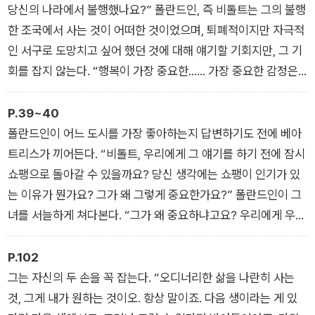
지듯 걷는 모습이 특히 그렇다.
당신의 나라에서 불행했나요?” 폴란드인, 즉 비톨트는 그의 불행
한 조국에서 사는 것이 어떠한 것이었으며, 퇴폐적이지만 자극적
인 서구로 도망치고 싶어 했던 것에 대해 얘기할 기회지만, 그 기
회를 잡지 않는다. “행복이 가장 중요한…… 가장 중요한 감정은
아닙니다. 누구라도 행복할 수 있습니다.” 그가 말한다. 누구라도
행복할 수 있지만, 불행하기 위해서는 특별한 사람이어야 합니다.
P.39~40
나처럼 특별한 사람이어야 합니다. 그는 듣는 이들이 이렇게 해석
폴란드인이 어느 도시를 가장 좋아하는지 답변하기도 전에 베아
해주기를 바라는 걸까?
트리스가 끼어든다. “비톨트, 우리에게 그 얘기를 하기 전에 잠시
쇼팽으로 돌아갈 수 있을까요? 당신 생각에는 쇼팽이 인기가 있
는 이유가 뭔가요? 그가 왜 그렇게 중요한가요?” 폴란드인이 그
녀를 서늘하게 쳐다본다. “그가 왜 중요하냐고요? 우리에게 우리
자신에 관해서 얘기해주기 때문이죠. 우리의 욕망에 관해서요. 그
것이 때로는 우리에게 분명하지 않거든요. 제 생각에는 그래요.
P.102
그것은 때로 우리가 가질 수 없는 욕망이죠. 우리를 넘어선 것이
그는 자신의 두 손을 꼭 잡는다. “오디너리한 삶을 나란히 사는
랄까요.”
것, 그게 내가 원하는 것이오. 항상 말이죠. 다음 생이라는 게 있