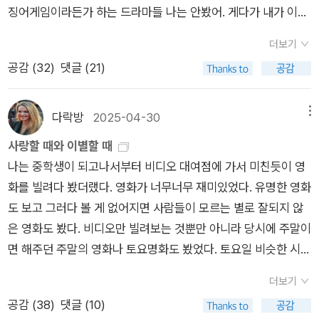
징어게임이라든가 하는 드라마들 나는 안봤어. 게다가 내가 이걸
분한 경제적 기반이 있으며, 자기 일상과 사회적 지위에 만족하
한 번 볼까, 하고 재미있게 시작하는 드라마라도 완결까지를 못본
는, 상식적인 세계를 운용하는 평범한 사람이다. 이 이야기는 평
더보기
다. 이건 도대체 왜그런지 모르다고 늘 생각해왔는데,최근에는 인
범하고 상식적인 인물이 인간의 특별한 욕망이라고 할 수 있는 예
공감 (
32
)
댓글 (21)
스타그램에서 몇 번 사이다 씬을 보고 드라마 <내 남편과 결혼해
술과 사랑에 화답하게 되는 과정을 그린 것이었다. 두 사람이 세
줘> 를 보게 됐다. 첫설정부터 말이 안된다고 생각했지만, 보다
번의 만남을 가진 이후 몇 년의 시간이 흘러 이제 폴란드인은 기
보니 이게 왜 인기가 많은지 알겠더라. 보통 극이 진행되는 내내
다락방
2025-04-30
메뉴
억 저편의 사람이 되었는데, 그가 죽었고 그녀에게 뭔가를 남겼다
주인공은 고통을 당하고 빡치다가 마지막에 짠- 하고 해결되는
는 연락이 온다. 그런데 소설의 분량이 아직 삼분의 일 이상 남아
사랑할 때와 이별할 때
식인데, 이 드라마는 수시로 사이다를 날려주는거다. 응 우리의
있네. 그가 남겼다는 물건을 택배로 받으려는데 잘 안 되어 폴란
나는 중학생이 되고나서부터 비디오 대여점에 가서 미친듯이 영
주인공 가만히 당하고만 있지는 않지! 하고 수시로 복수하고 응징
드인의 삭막한 서민 아파트까지 찾아가게 되고, 비어 있는 초라한
화를 빌려다 봤더랬다. 영화가 너무너무 재미있었다. 유명한 영화
하는 장면이 나와서 사람들이 재미있어하는거겠구나 싶었다. 실
아파트 내부를 살피다가 그녀 앞으로 남긴 시 묶음을 발견하고,
도 보고 그러다 볼 게 없어지면 사람들이 모르는 별로 잘되지 않
제로 나도 그래서 보기도 했고 말이다. 그런데,극의 중반이 되기
집으로 돌아와 폴란드어로 쓰여진 시를 번역자에게 의뢰하고, 그
은 영화도 봤다. 비디오만 빌려보는 것뿐만 아니라 당시에 주말이
전인지 중반이 된건지, 여주인공과 그를 무조건 도와주는 착한 남
것을 읽고 생각하는 것이 후반에 이어지는 내용이다. 후반의 내용
면 해주던 주말의 영화나 토요명화도 봤었다. 토요일 비슷한 시간
자주인공이 서로의 마음을 확인하고 키스를 한 그 순간부터, 나는
을 다르게 표현하면 이렇다. -- 뭘 남겼을꼬 번거롭다, 주저하고
대에 kbs 랑 mbc 에서 영화를 보여줬었는데 항상 신문에서 줄
이 드라마에 대한 흥미와 재미가 확 떨어져버렸다. 하아- 갑자기,
더보기
고민하다가 폴란드까지 다녀온다, 시를 번역에 맡겨서까지 굳이
거리를 보고 어떤걸 볼까 선택한 뒤에 하나를 선택하면 다른 하나
순식간에, 느닷없이,아 재미없어이렇게 된거다. 뒷이야기가 궁금
공감 (
38
)
댓글 (10)
읽을 필요가 있을까? 번거롭다, 그냥 태워버리면 어떨까 망설인
를 놓치기 싫어 녹화해놓고 보고는 했었다. 더빙되었고 또 많은