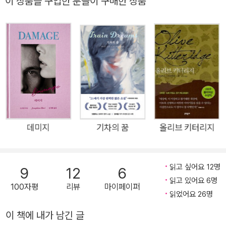
이 상품을 구입한 분들이 구매한 상품
바르셀로나의 음악 서클 여인 베아트리스와 그녀에게 첫눈에 반
한 쇼팽 전문 폴란드 피아니스트. 두 사람 사이에 벌어지는 은밀
한 사랑 이야기가 간결하지만 팽팽하게 감긴 스프링 같은 산문으
로 그려진다. 곧 마음 깊은 곳의 에너지를 폭발시키는 놀라운 반
전이 기다리고 있다. 이 소설은 원제 『The Pole(폴란드인)』이 상
징하는 것처럼 폴란드 출신 작곡가 쇼팽의 사랑 이야기가 기저에
깔려 있다. 쇼팽과 그의 연인 상드가 도피 여행을 한 마요르카에
서 남녀 주인공의 관계가 전환점을 갖는다. 피아니스트가 주인공
이어서 음악 소설처럼 읽히기도 한다. 쇼팽 음악을 바흐 풍으로
데미지
기차의 꿈
올리브 키터리지
담담하게 해석하는 폴란드 피아니스트, 그리고 그의 음악과 대비
되는 여러 음악가들이 소설 속으로 유입된다. 클래식 음악을 좋아
읽고 싶어요 12명
9
12
6
하는 이들을 사로잡는 흥미로운 요소가 곳곳에 숨어 있다. 이 소
읽고 있어요 6명
설은 또 단테의 『새로운 인생』과 『신곡』에 나오는 단테와 베아트
100자평
리뷰
마이페이퍼
읽었어요 26명
리체 이야기가 하나의 원형으로 등장한다. 단테의 스토리는 남성
의 시각에서 쓴 것이지만, 『폴란드인』은 뮤즈인 여성의 시각에서
이 책에 내가 남긴 글