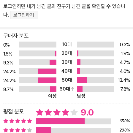
쓴 것이어서 큰 차이가 있다. J.M. 쿳시는 의심할 여지 없이, 우리
로그인하면 내가 남긴 글과 친구가 남긴 글을 확인할 수 있습니
시대의 가장 영향력 있는—그리고 도발적인—작가 중 한 사람이
다.
로그인하기
다. 그는 『폴란드인』에서 특유의 통찰력과 날카로운 위트를 갖고
불가사의한 로맨스의 본질을 드러낸다. 최고의 소설에서 만나는
구매자 분포
다양한 감동의 순간을 환기하는 잊을 수 없는 작품이다. 영어로
10대
0.3%
쓰였지만 스페인어로 먼저 출간 쿳시는 남아프리카공화국의 아
0%
20대
프리칸스어가 모국어이지만 영어로 글을 써와 영어권 소설가로
1.9%
1.6%
분류된다. 『폴란드인』도 원래 영어로 쓰였으나 2022년 스페인
30대
4.7%
9.3%
어로 번역되어 아르헨티나에서 영어권보다 1년 먼저 출간되었다.
40대
4.0%
24.2%
그는 헤이문학축제에서 그 이유를 이렇게 밝혔다. “나는 영어가
50대
13.4%
24.2%
세계를 점령하는 방식이 싫습니다. 나는 그것이 발을 딛는 곳마다
60대
7.8%
8.7%
여성
남성
소수의 언어를 으스러뜨리는 방식이 싫습니다. 나는 그것이 세계
적이라는 주장, 즉 세상이 영어로 정확하게 반영된다는 검증되지
9.0
평점 분포
않은 주장이 싫습니다. 나는 이 상황이 영어 원어민들에게 조성하
65.0%
는 오만함이 싫습니다. 따라서 나는 영어의 주도권에 저항하기 위
20.0%
해서 내가 할 수 있는 작은 것을 하는 것입니다.” 진지하면서도 재