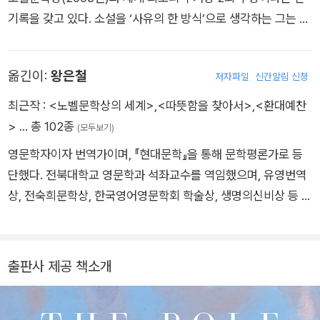
기록을 갖고 있다. 소설을 ‘사유의 한 방식’으로 생각하는 그는 사
유의 폭과 깊이에서 거의 독보적인 작가이다. 2023년 펴낸 『폴
란드인』에서 그는 맹목적 사랑과 연민, 삶과 죽음, 사랑과 예술에
옮긴이:
왕은철
저자파일
신간알림 신청
관한 자신의 사유를 흥미롭게 펼쳐놓았다. 단테와 베아트리체, 쇼
팽과 상드의 사랑 이야기가 바탕에 깔린 이 소설에서 주인공 베아
최근작 :
<노벨문학상의 세계>
,
<따뜻함을 찾아서>
,
<환대예찬
트리스와 비톨트는 스페인의 휴양섬 마요르카에서 거부할 수 없
>
… 총 102종
(모두보기)
는 삶의 일탈에 빠진다. 남성 중심이 아니라 여성의 시각에서 이
영문학자이자 번역가이며, 『현대문학』을 통해 문학평론가로 등
야기가 전개된다. 저자는 영어의 패권주의에 저항하는 의미로 이
단했다. 전북대학교 영문학과 석좌교수를 역임했으며, 유영번역
소설을 스페인어로 먼저 출간했다. 쿳시는 남아프리카공화국의
상, 전숙희문학상, 한국영어영문학회 학술상, 생명의신비상 등 번
케이프타운에서 태어나 케이프타운대학에서 영문학과 수학을 전
역과 학술 등의 영역에서 다양한 상을 수상했다. 『애도예찬』 『환
공했고, 영국에서 컴퓨터 프로그래머로 일하기도 했다. 미국 텍사
대예찬』 『따뜻함을 찾아서』 등의 저서를 펴냈고, 『추락』 『피의 꽃
스주립대(오스틴)에서 박사학위를 받고 뉴욕주립대(버팔로) 영
잎들』 『거짓의 날들』 등 오십여 권의 책을 우리말로 옮겼다.
출판사 제공 책소개
문과 교수가 되었다. 이어 1972년부터 2001년까지 케이프타운
대 영문학과 교수로 재직했다. 그를 세계적 작가로 부상하게 만든
『야만인을 기다리며』, 1983년 첫 부커상을 안겨준 『마이클 K의