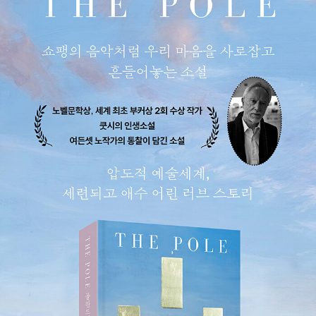
삶과 시대』, 두 번째 부커상을 안겨준 『추락』, 자전 삼부작 『시골
적인 삶의 풍경』 등을 포함해 수많은 문제작을 펴냈다. 학자로서
도 뛰어나 『백인의 글쓰기』, 『검열에 관하여』, 『이중 시점』 등 명
저를 남겼다. 인종차별정책인 아파르트헤이트 앞에서 아프리카
너(네덜란드계 백인)로서의 정체성에 관한 운명적 혼란과 식민주
의자들의 원죄 의식을 형상화했고, 현실의 부조리를 미니멀리즘
적 접근 방식으로 보여줘 독자의 공감을 이끌어냈다. 2002년 호
주로 이주해 애들레이드에서 살고 있다. 쿳시의 소설 『추락』 『엘
리자베스 코스텔로』 『페테르부르크의 대가』 『마이클 K의 삶과
시대』 『야만인을 기다리며』 『나라의 심장부에서』 『어느 운 나쁜
해의 일기』 『포』 『예수 3부작』 쿳시의 논픽션 The Good Story:
Exchanges on Truth, Fiction and Psychotherapy (with Ar
abella Kurtz) Here and Now: Letters 2008~2011 (with P
aul Auster) Inner Workings: Literary Essays 2000~2005
The Nobel Lecture in Literature, 2003 Stranger Shores:
Literary Essays 1986~1999 Giving Offense: Essays on C