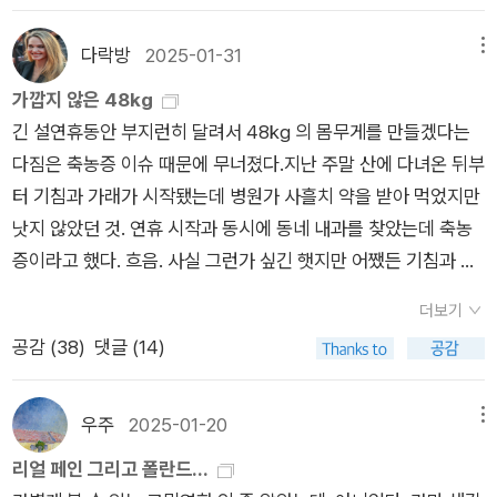
하지도 않아.. 왜죠? 나는 뭐가 문제죠? 하여간 그래서 이 드라마
다, 결국 번역을 맡기고 읽어 본다, 시가 이런 부분은 좋고 저런
장면이 잘리기도 했을텐데 그때는 그 영화가 왜그렇게 재미있었
도 완결을 못한 채로 버려버렸는데, 이 드라마를 완결까지 본 e
부분은 이해도 안 되고 해괴하구나...이런 과정에서 매번의 선택
는지 모르겠다.그 때 텔레비젼에서 보았던 영화들 중에 유독 기억
다락방
2025-01-31
메뉴
가 내게 '그 뒤로도 복수하고 응징하는 에피소드들 나온다'고 하
은 베아트리스라는 여성의 자신에 대한 충실성, 신중함, 일상인으
에 남는 영화들이 있는데 그중에 하나가 '메릴 스트립' 주연의 <
가깝지 않은 48kg
는데도 전혀 흥미가 없는거다. 저는 뭐가 문제죠? 왜 재미가 없
로서의 성실로 인해 진행된다. 그리고 그런 성품은 정직하게 예술
폴링 인 러브> 였다. 우연히 만나게 된 남자와 사랑에 빠지게 되
긴 설연휴동안 부지런히 달려서 48kg 의 몸무게를 만들겠다는
죠?나는 유튜브도 구독하는게 없고 영상도 잘 보질 않는데, 퇴근
에, 사랑에 마음을 여는 길로 이끈다. 이 글 앞 부분에서 폴란드인
는데 그들이 우연히 스친 장소가 뉴욕의 '리촐리 북 스토어' 였고,
다짐은 축농증 이슈 때문에 무너졌다.지난 주말 산에 다녀온 뒤부
길에 드라마도 안보고 영화도 보기 싫고 유튜브나 볼까 해서 인기
과의 만남에 있어 두 사람 사이에 접점이라곤 없다고 했는데, 생
나는 그들이 서점에서 만나 부딪치고 서로가 구입한 책이 바뀌었
터 기침과 가래가 시작됐는데 병원가 사흘치 약을 받아 먹었지만
많은 무슨 유튜브를 재생시켜 보는데 와재미없어또 이렇게 되는
과 사라는 극단적으로 접점을 찾기 어려운 다른 환경의 상황에서
던 이 스토리를 정말 좋아한다. 그래서 스물아홉이 되어 처음 뉴
낫지 않았던 것. 연휴 시작과 동시에 동네 내과를 찾았는데 축농
거다. 그래서 꺼버리고서는 아 재미없다, 나는 왜 이런거 다 재미
이제 진짜 대화가 시도된다.
욕으로 여행갔을 때 그 리촐리 북 스토어를 다녀왔더랬다. 아직도
증이라고 했다. 흐음. 사실 그런가 싶긴 햇지만 어쨌든 기침과 가
없지, 하면서 문득,책이 최고다! 책이 제일 재미었어! 책은 중간에
있는지 모르겠네.그보다 더 인상깊었던 영화는 '카트린 드뇌브'
래가 고민인데 기침 가래약을 받았으니 걍 먹어보기로 했다. 약국
포기하는게 아니라 읽을수록 탄력이 붙는다. 책이 최고다, 책이
주연의 <사랑할 때와 이별할 때> 였다. 남배우도 유명했던 배우
더보기
에서 약 처방을 받는데 항생제를 6일.. 이나 주어서, 저기요 선생
제일 재미있어! 그 어떤 영상도 책을 이길 순 없다!! 막 이렇게 됏
같은데 싶어 지금 검색해보니 '크리스토퍼 램버트'라고 한다. 아
공감 (
38
)
댓글 (14)
님, 혹시라도 그걸 중간에 빼먹으면.. 건너뛰면 안되겠지요? 물었
단 말이다. 역시 세상에 책만큼 재미있는 건 없는 것 같아..그리고
마 나랑 비슷한 또래는 다 아는 배우일것 같다. 이 영화는 일하다
는데 약사 선생님은 왜 빼먹으려고 하시죠? 물으셨고 나는 작게,
존 쿳시의 [폴란드인]을 읽었던 거다. 역시 책이 최고다.. 사람들
만난 연상의 여인과 가수인 젊은 청년이 사랑에 빠지게 되는 영화
술.. 마셔야 해요.. 라고 했다. 선생님은 술을 마셔도 약은 먹으라
아, 책이 정말 재미있다. 최고다!!내가 그동안 드라마를 왜 잘 못
우주
2025-01-20
메뉴
이다. 여자는 남편과 사이가 안좋고 자식들도 있었는데 새로이 사
고 술 마시는 것도 몸에 나쁜데 약까지 안 먹으면 어떻게 나으려
봤는지, 보더라도 왜 끝까지 못봤는지 이제 나는 그 이유를 안다.
리얼 페인 그리고 폴란드...
랑에 빠진 이 청년과의 관계를 지속할 수 없다고 생각해서 어느날
고 하냐, 약도 먹고 술도 마시라고 했다. ㅎㅎ 그리고 토요일, 친
그건 재미가 없기 때문이었다. 책보다 재미가 없어!! 나는 이미 영