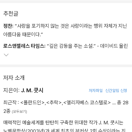
추천글
정찬:
“사랑을 포기하지 않는 것은 사랑이라는 행위 자체가 지닌
아름다움 때문이다.”
로스앤젤레스 타임스:
“깊은 감동을 주는 소설.” - 데이비드 율린
저자 소개
지은이:
J. M. 쿳시
저자파일
신간알림 신청
최근작 :
<폴란드인>
,
<추락>
,
<엘리자베스 코스텔로>
… 총 28
2종
(모두보기)
매력적인 예술세계를 탄탄히 구축한 위대한 작가 J. M. 쿳시는
노벨문학상(2003년)과 세계 최초의 부커상 2회 수상이라는 진