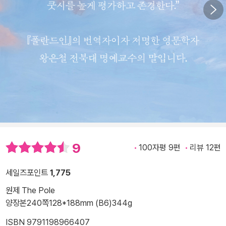
9
100자평 9편
리뷰 12편
세일즈포인트
1,775
원제 The Pole
양장본
240쪽
128*188mm (B6)
344g
ISBN 9791198966407