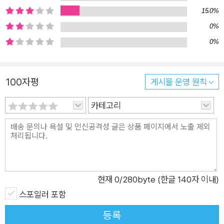
미있는 연애 소설 바다 밑에서 아프로디테 여신상을 발견한 듯한
15.0%
만남 진지하게 사유하는 작가 J.M.(존 맥스웰) 쿳시가 예외적인
0%
연애 소설을 썼다. 『폴란드인』에서는 인간의 영원한 주제인 사랑
0%
의 진실을 속속들이 파헤친다. 진지하면서도 재미있고, 사유의 깊
이가 남다르다. 쿳시는 소설을 ‘사유의 한 방식’으로 생각하고 그
100자평
게시물 운영 원칙
안에 심오한 깨달음을 담는다. 그는 59세 때 발표한 대작 『추락』
에서 사유의 절정을 보여주었는데 이후 발표한 『엘리자베스 코스
카테고리
텔로』 『예수의 죽음』 같은 작품을 통해서 더욱 다채롭고 깊이 있
는 예술세계를 보여주었다. 여성의 시각으로 그려낸 경장편인
『폴란드인』도 그 연장선에 있다. 단테와 베아트리체, 쇼팽과 상드
의 사랑 이야기가 바탕에 깔린 이 소설에서 쿳시는 중년 여성과
폴란드 피아니스트의 관계를 사유의 대상으로 정했다. 쇼팽의 곡
현재
0
/280byte (한글 140자 이내)
을 연주하기 위해 스페인 바르셀로나를 찾은 폴란드인 피아니스
스포일러 포함
트가 연주회 주최자로서 자신을 맞이한 여성을 만난 뒤 일방적으
등록
로 사랑에 빠진다. 그녀는 섹시하지도 않고(젊어서는 그랬을 수