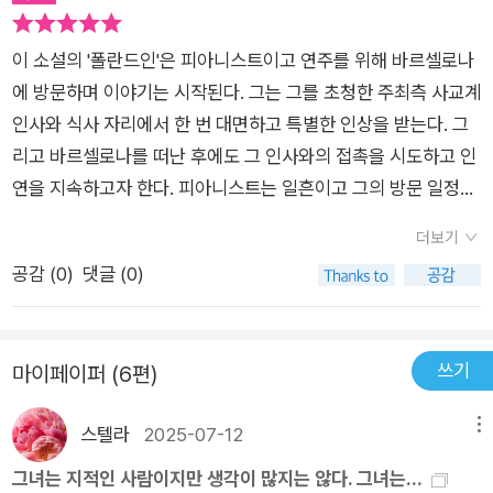
않았고 결국 자신이 직접 폴란드에 가서 그가 남긴 84편의 시를
나란히 말이죠. 그렇게요' 그는 자신의 두 손을 꼭 잡는다. '오디너
아니다. 폴란드인의 나이가 너무 많기는 하지만 정말 사랑한다면
수습해서 귀국한다. 분명 자신에 대한 연시일 텐데, 비톨트는 둘
리한 삶을 나란히 사는 것. 그게 내가 원하는 것이오. 항상 말이
나이 차는 문제가 아니다. 잃을 게 많다는 것이 아마도 정답에 가
이 소설의 '폴란드인'은 피아니스트이고 연주를 위해 바르셀로나
의 공용어인 영어 대신 폴란드어로 시를 써서 베아트리스를 번거
죠. 다음 생이라는 게 있다면 다음 생에서도. 그러나 그럴 수 없다
장 가까울 텐데, 그렇다고 베아트리스가 현재의 삶에 완벽하게 만
에 방문하며 이야기는 시작된다. 그는 그를 초청한 주최측 사교계
롭게 만든다. 이 또한 쿳시 작가가 마련한 하나의 소설적 장치가
면 받아들여야죠 만약 당신이 안 된다고 하고, 나머지 생애 동안
족하는 건 아니다. 어쩌면 나 좋다는 남자와 새로운 삶을 살아볼
인사와 식사 자리에서 한 번 대면하고 특별한 인상을 받는다. 그
아닐까. 서로 다른 언어로 사랑의 감정을 전달하는 것이 어렵다는
은 안 되고, 이번 주만 된다고 해도 좋아요. 그것도 받아들여야죠.
마지막 기회일 수도 있는데, 왜 베아트리스는 그에게 끌리지 않을
리고 바르셀로나를 떠난 후에도 그 인사와의 접촉을 시도하고 인
건 이미 전술했다. 여기서 다시 한 번 폴란드 피아니스트의 일방
그냥 하루라도 괜찮아요. 그냥 일 분이라도 괜찮아요. 일 분이면
까.베아트리스가 함께 브라질로 떠나자는 폴란드인의 제안을 거
연을 지속하고자 한다. 피아니스트는 일흔이고 그의 방문 일정을
적 사랑의 표현이 등장한다. 그것도 영어로 쓰인 시가 아니라, 자
충분해요. 시간이 뭔가요? 시간은 아무것도 아니에요. 우리에게
절한 후에도 계속해서 폴란드인과 연락을 주고 받고, 폴란드인을
관리했던 주최측 서클의 그 여성은 곧 쉰이 되는 나이이다. 폴란
신의 모국어로 쓴 84편의 시라고 한다. 그렇다면 비톨트가 남긴
는 기억이 있어요. 기억에는 시간이 없어요. 나는 당신을 기억 속
더보기
남편 집안 소유의 별장으로 초대하고, 둘만의 시간을 보내고, 종
드인은 도대체 무슨 마음일까? 이들의 이야기는 남편이 금융업
시의 내용을 알기 위해서는 번역이라는 일련의 과정을 거쳐야 한
에 넣어둘 거요. 그리고 당신도, 어쩌면 당신도 나를 기억할지 모
공감 (
0
)
댓글 (0)
국에는 잠자리까지 허락하는 건, 폴란드인에 대한 관심이나 호감
자이며 장성한 자녀들도 있는 여성의 입장에서 전개된다. 독자와
다. 그리고 산문도 아닌 시의 번역은 좀 더 어려운 건 기본이 아니
르죠' '물론 나도 당신을, 당신이라는 이상한 남자를 기억할거예
때문이라기 보다는 베아트리스 자신에 대한 탐구의 과정이었다
마찬가지로 조금 어이없어하며 폴란드인의 접근을 곱씹게 되는
던가. 역자를 찾는 것도 쉽지 않은 일이다. 당장 우리 주변에서 누
요' - P102남자와 여자 두 극 사이에서는 전기가 튀든지 안튀된
고 생각한다. 남편이 있고 자식이 있고, 남들이 부러워 할 만한 재
베아트리스라는 우아한 여성. 폴란드인의 정체는 애매모호하게
군가 폴란드어를 하는 사람을 찾아야 한다면, 어떤 기분일까. 게
지 안다. 태초부터 그려 했다. 그냥 남자 여자가 아니라 남자 그리
쓰기
마이페이퍼 (6편)
산과 사회적 지위를 갖춘, 흔히 말하는 '정상적인' 삶을 살고 있는
느껴진다. 그의 내면은 베아트리스와의 대화를 통해 드러날 뿐이
다가 그 번역을 의뢰하기 위해서는 비용도 필요하다. 베아트리
고 여자 그리고 없이는 결합이 없다. 그녀와 폴란드인 사이에는
베아트리스가, 혹시라도 다른 삶을 선택했다면 어땠을지, 지금보
고 베아트리스와 현실적인 접점은 전무하다. 그런데 그가 원하는
스가 비톨트가 남긴 시들을 수령하는 순간, 그녀는 비톨트가 설계
그리고가 없다.- P74우리 모두는 어딘가에 있어야 해요. 어디에
스텔라
2025-07-12
메뉴
다 만족하고 행복했을지 알아보고 싶은 마음 말이다.결국 베아트
관계는 '오디너리한 방식'이라고 한다. 실상은 그의 모든 시도가
한 프레임에 갇히게 된 것이다. 죽은 사람이 남긴 글이 무슨 내용
속하지 않을 수는 없으니까요. 그게 인간의 조건입니다. 하지만
리스는 원래의 삶으로 돌아가고 폴란드인은 베아트리스 앞으로
일상적이지 않다. 두 사람은 다른 언어를 쓰므로 영어로 그럭저럭
그녀는 지적인 사람이지만 생각이 많지는 않다. 그녀는...
을 담고 있는지 궁금해 하지 않을 사람이 있을까. 그 과정은 시간
그래서는 아니에요. 나는 당신 때문에 여기에 있습니다. 그렇게