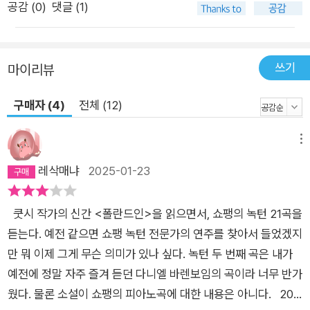
공감 (
0
)
댓글 (1)
다.”라고 적혀 있다. 여기에 나오는 ‘그’는 작가이자 화자다. 소설
을 구상하고 쓰기 시작하는 작가를 상상해보라. 작가는 여자를 먼
저 떠올리고 이어서 남자를 떠올리는 모양이다. 소설은 이런 식으
쓰기
마이리뷰
로 시작하여 거기에 살이 붙는다. 조금 더 건너뛰어 4번으로 가면
이렇게 되어 있다. “그들은 어디에서 왔을까? 키가 큰 폴란드 피
구매자 (4)
전체 (12)
아니스트와 걸음걸이가 편안해 보이는 우아한 여자이면서 좋은
일을 하며 나날을 보내는 은행가의 아내. 그들은 안으로 들여보내
메뉴
거나 물리치거나 쉬게 해달라며 일 년 내내 문을 두드리고 있다.
마침내 그들의 시간이 온 것일까?” *표지 그림은 동양화가 정지
레삭매냐
2025-01-23
연의 작품이다. 풍경화 가운데 돌출된 골드바는 자연 속에 들어있
는 변하지 않는 진리를 상징한다. 주인공 비톨트가 평생을 존재
쿳시 작가의 신간 <폴란드인>을 읽으면서, 쇼팽의 녹턴 21곡을
이유로 바쳐온 피아노 건반을 상징하기도 한다.
듣는다. 예전 같으면 쇼팽 녹턴 전문가의 연주를 찾아서 들었겠지
만 뭐 이제 그게 무슨 의미가 있나 싶다. 녹턴 두 번째 곡은 내가
예전에 정말 자주 즐겨 듣던 다니엘 바렌보임의 곡이라 너무 반가
웠다. 물론 소설이 쇼팽의 피아노곡에 대한 내용은 아니다. 202