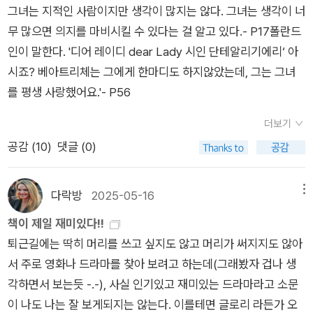
두툼한 시 창작 노트를 남기는데, 폴란드어를 모르는 베아트리스
의사소통을 하는데, 그래서 폴란드인은 언어를 대신할 자신의 쇼
그녀는 지적인 사람이지만 생각이 많지는 않다. 그녀는 생각이 너
과 번거로움 그리고 심지어 비용이 든다고 하더라도, 호기심이라
말씀하시는데 그게 무슨 뜻인가요? 저한테서 원하시는 게 뭔가
는 전문 번역가에게 번역을 맡긴다. 번역된 시를 읽으면서 베아트
팽 연주 녹음을 들어달라고 보내기도 한다. 또한 자신의 연주 여
무 많으면 의지를 마비시킬 수 있다는 걸 알고 있다.- P17폴란드
는 강력한 감정을 이길 수는 없었으리라. 누가 과연 나와는 상관
요? 장신은 제게 피아노 클래스를 들으러 오라고 초대한 건 아니
리스는 다양한 생각을 하는데, 요약하면 언어가 통하지 않는 두
행지로 와 달라고 하기도 하고, 브라질에 가서 얼마간 함께 살자
인이 말한다. '디어 레이디 dear Lady 시인 단테알리기에리‘ 아
없는 이야기겠지 하고 넘겨 버릴 수 있을 것인가. 그리고 번역되
잖아요. 당신은 내가 당신과 자기를 원하나요? 그렇다면 단도식
사람이 육체의 끌림만으로 사랑하는 건 가능하지만 오래 지속되
고 반복적으로 제안하기도 하네. 베아트리스가 자신이 제안하는
시죠? 베아트리체는 그에게 한마디도 하지않았는데, 그는 그녀
어 자신의 손에 들어온 시를 보면서 당혹감을 비롯한 다양한 감정
입적으로 말씀드리죠. 이럴 일은 없을 거예요- P55
기는 어렵고, 언어가 통한다고 해도 육체의 끌림이 없으면 상대의
그런 만남에 응답하길 요청하곤 하는 것이다. 베아트리스가 기혼
를 평생 사랑했어요.'- P56
을 느끼게 되는 베아트리스. 너무 당연한 귀결이 아닐까. 차라리
호감이 사랑으로 느껴지기가 어렵다는 것이다. 결국 언어도 통하
자임은 염두에 없다. 이 여성이 자신과 같은 지점으로 도달해 오
피아니스트만큼, 쇼팽의 음원을 기대했다면 너무 진부한 걸까. 노
더보기
고 육체의 끌림도 있는 상대를 만나야 오래 지속되는 사랑을 할
기를, 어떤 결심에 이르기를, 자신과의 관계에 들기를 거듭 초청
년의 피아니스트가 갑자기 사랑에 빠진 시인으로 변신해서 수수
공감 (
10
)
댓글 (0)
수 있는데, 그런 사랑은 찾기 힘들다는 것이 이 '로맨스 소설'의 결
한다. 현실적인 베아트리스는 브라질 행은 제외하고, 나머지 그의
께끼 같은 시들을 남긴다니. 놀랍지 않은가. 어쩌면 이건 시간을
론인가 싶다.
제안에는 응하기도 하면서 이 일이 무슨 일인지 알아 보게 된다.
초월한 권위의 아우라에 편승한 그 무엇이 아니었을까. 책을 다
베아트리스는 소설 속 표현을 옮겨 말하자면 이런 여성이다. '그
다락방
2025-05-16
메뉴
읽고 나서 예전에 이언 매큐언 때와 같은 느낌이 들었다. 참고로
녀는 거대하고 희망 없는 열정에 매달리지 않는다. 그건 분명히
이언 매큐언과 존 맥스웰 쿳시의 모든 전작을 거의 다 읽었다. 최
책이 제일 재미있다!!
그녀의 체질이 아니다. 그러나 그것이 다른 사람들이 가진 거대한
전성기를 지난 노작가들의 글들은 아무래도 예전만 못하다는 그
퇴근길에는 딱히 머리를 쓰고 싶지도 않고 머리가 써지지도 않아
열정에 감탄하지 않는다는 말은 아니다.' 이 소설은 '폴란드인의
런 느낌이다. 시간에는 끝이 없다지만, 작품의 퀄리티에는 아마
서 주로 영화나 드라마를 찾아 보려고 하는데(그래봤자 겁나 생
사랑'에 초점이 맞춰져 있는 것처럼 소개되곤 하지만 그렇게 읽히
적용이 되지 않겠지. 그냥 아련한 느낌이다.
각하면서 보는듯 -.-), 사실 인기있고 재미있는 드라마라고 소문
지 않았다. 베아트리스 입장에서 전개될 뿐 아니라 베아트리스의
이 나도 나는 잘 보게되지는 않는다. 이를테면 글로리 라든가 오
이야기이다. 베아트리스는 교양 있는 여성이고, 취향을 유지할 충