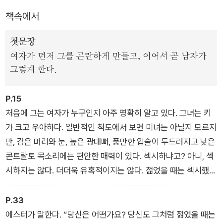
음악을 바흐 풍으로 담담하게 해석하는 폴란드 피아니스트, 그리
책속에서
고 그의 음악과 대비되는 여러 음악가들이 소설 속으로 유입된다.
클래식 음악을 좋아하는 이들을 사로잡는 흥미로운 요소가 곳곳
첫문장
에 숨어 있다.
여자가 먼저 그를 곤란하게 만들고, 이어서 곧 남자가
그렇게 한다.
이 소설은 또 단테의 『새로운 인생』과 『신곡』에 나오는 단테와 베
아트리체 이야기가 하나의 원형으로 등장한다. 단테의 스토리는
P.15
남성의 시각에서 쓴 것이지만, 『폴란드인』은 뮤즈인 여성의 시각
처음에 그는 여자가 누구인지 아주 명확히 알고 있다. 그녀는 키
에서 쓴 것이어서 큰 차이가 있다.
가 크고 우아하다. 일반적인 척도에서 보면 미녀는 아닐지 모르지
만, 검은 머리와 눈, 높은 광대뼈, 풍만한 입술이 두드러지고 낮은
J.M. 쿳시는 의심할 여지 없이, 우리 시대의 가장 영향력 있는—
콘트랄토 목소리에는 편안한 매력이 있다. 섹시하냐고? 아니, 섹
그리고 도발적인—작가 중 한 사람이다. 그는 『폴란드인』에서 특
시하지는 않다. 더더욱 유혹적이지는 않다. 젊었을 때는 섹시했을
유의 통찰력과 날카로운 위트를 갖고 불가사의한 로맨스의 본질
지 모른다. 저런 용모에 어찌 그러지 않을 수 있으랴? 그러나 사
을 드러낸다. 최고의 소설에서 만나는 다양한 감동의 순간을 환기
십 대가 된 그녀에게는 쌀쌀함이 감돈다. 걷는 방식이 독특하다.
P.33
하는 잊을 수 없는 작품이다.
엉덩이를 흔들지 않고 곧고 거의 당당한 자세로 마루 위를 미끄러
에스터가 말한다. “당신은 어떤가요? 당신도 그처럼 젊었을 때는