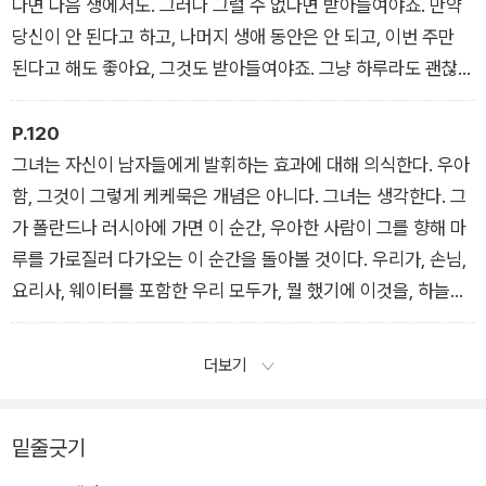
다면 다음 생에서도. 그러나 그럴 수 없다면 받아들여야죠. 만약
당신이 안 된다고 하고, 나머지 생애 동안은 안 되고, 이번 주만
된다고 해도 좋아요, 그것도 받아들여야죠. 그냥 하루라도 괜찮아
요. 그냥 일분이라도 괜찮아요. 일 분이면 충분해요. 시간이 뭔가
요? 시간은 아무것도 아니에요. 우리에게는 기억이 있어요. 기억
P.120
에는 시간이 없어요. 나는 당신을 기억 속에 넣어둘 거요. 그리고
그녀는 자신이 남자들에게 발휘하는 효과에 대해 의식한다. 우아
당신도, 어쩌면 당신도 나를 기억할지 모르죠.”
함, 그것이 그렇게 케케묵은 개념은 아니다. 그녀는 생각한다. 그
가 폴란드나 러시아에 가면 이 순간, 우아한 사람이 그를 향해 마
루를 가로질러 다가오는 이 순간을 돌아볼 것이다. 우리가, 손님,
요리사, 웨이터를 포함한 우리 모두가, 뭘 했기에 이것을, 하늘에
서 내려오며 우리에게 밝음을 발산하는 우아함을 누릴 자격이 있
는 것일까? 그는 이렇게 생각할 것이다.
더보기
밑줄긋기