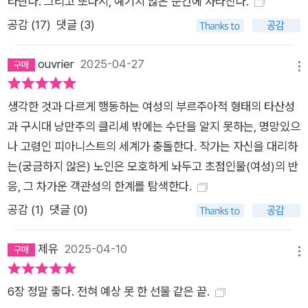
타난다. 그리고 또다시, 예기치 않은 순간에 사라진다.
랑하고 그녀의 가슴에 자신을 살아있게 하고 싶었다. 시에서 그는
공감 (
17
)
댓글 (3)
잠수부가 바다 밑으로 잠수해 들어가 아프로디테 여신상을 우연
히 발견하는 이야기로 베아트리스와의 만남을 묘사한다. 자신의
ouvrier
2025-04-27
메뉴
사적 인연을 인류사에 길이 남을 환상적 사건과 연결시키고 있다.
어떤 언어로도 비톨트의 진심은 통할 것 같지 않았지만, 번역가가
생각한 것과 다르게 행동하는 여성의 부르주아적 형태의 타산성
번역해준 폴란드어로 쓰인 시를 읽으며 베아트리스는 비로소 마
과 구시대 낭만주의 클리셰 밖에는 수단을 알지 못하는, 명망있으
음의 빗장을 푼다. 작가의 작법이 등장하는 독특한 소설 이 책의
나 고령인 피아니스트의 세계가 충돌한다. 작가는 자신을 대리하
서술 방식은 독특하다. 작가의 작법이 소설에 등장한다. 쿳시는
는(궁금하지 않은) 노인은 모호하게 놔두고 초점인물(여성)의 반
첫 문장부터 소설이 만들어지는 과정을 보여주고 소설 자체를 탈
응, 그 차가운 객관성의 한계를 탐색한다.
신비화하며 이야기를 펼쳐나가 눈길을 사로잡는다. 작가는 일종
공감 (
1
)
댓글 (0)
의 메타소설이자 포스트모던 소설 작법을 보여준다. 아래는 번역
자인 왕은철 문학평론가의 해설이다. 독자는 번호가 붙은 이야기
제유
2025-04-10
를 읽으면서 자신이 읽고 있는 것이 전적으로 인위적인 구성물이
메뉴
라는 것을 의식하게 된다. 첫 문장에는 1이라는 숫자 다음에 “여
6장 정말 좋다. 전혀 예상 못 한 선물 같은 끝.
자가 먼저 그를 곤란하게 만들고, 이어서 곧 남자가 그렇게 한