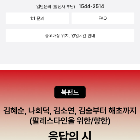
들이 참 많았습니다. 임신했을 때 신경 쓰는 것 중 하나가 음식인데,
명되어 있어서 실제 임신을 준비하고 있는 모든 사람들에게 매우 유
1544-2514
태에 따라 자신은 물론 아이의 평생이 좌우된다.​​​​​​​​​​​​​​​준비해야 할 출산용
일반문의 (발신자 부담)
이 책에서는 임신 중 약이 되는 음식과 해가 되는 음식도 알려주고 있
용할 것 같다.​열 달 동안 엄마의 생활을 매우 달라진다. 엄마의 작은
품은 배냇저고리, 신생아 내의, 신생아 모자, 우주복, 손싸개, 발싸개,
어요.저도 우리 첫아이 뱃속에 있을 때 인터넷 카페 같은 데서 “이거
1:1 문의
FAQ
행동하나가 태아에게 해가 될 까봐 많이 신경이 쓰인다. 엄마가 임신
턱받이, 가제수건, 천기저귀, 기저귀밴드, 일회용기저귀, 속싸개, 겉싸
먹어도 돼요?” 이런 질문 참 많이 찾아보곤 했는데, 이렇게 한눈에 정
기간 동안 노력해야하고 주위해야하는 사항을 알려주고 있다. 특히나
개, 이불, 요세트, 방수요, 무릎담요, 젖병, 유축기, 소독기 세트, 젖꼭
중고매장 위치, 영업시간 안내
리해놓으니 많은 참고가 되네요.특히 저처럼 음식 안 가리고 먹는 엄
유용했던 것은 올바른 약물 사용과 병원치료였다. 엄마도 열 달동안
지 브러시, 젖병 집게, 분유 케이스, 보온병, 수유쿠션, 노리개 젖꼭지,
마들에게는 더 도움이 될 듯해요.저는 임신중에 회도 즐겨 먹었던 사
아플수 있기 떄문에 필수적으로 알아야 될 기본정보인 것 같다. ​임신
유두보호기, 욕조, 목욕그네, 목욕타월, 샴푸, 보디클렌저, 유아비누,
람이라 솔직히 은근 걱정되기도 했었는데 신선한 회를 먹는 건 괜찮
을 하게 되면 자궁속 아기의 건강을 위해서 최선을 다해야 한다. 당연
로션, 크림, 물티슈, 면봉, 체온계, 코흡입기, 손톱가위, 손톱깍이, 유
다네요. 그리고 이 무통분만!!!제가 이 무통분만에 대해 궁금한 게 많
히 알고 있는 사실이지만 어떤 좋은 음식을 먹어야할지 엄마가 어떤
아용 세탁비누, 섬유유연제, 세제, 온도계, 습도계, 구강 청결 티슈, 수
았었는데 이 책을 보고 좀 해소가 됐어요.아이 출산할 때 다들 무통분
식습관을 가져야할지는 솔직히 잘 모른다. 하지만 이책에서 임신 중
유패드, 수유복, 좌욕대야, 산모패드, 철분제, 복대, 손목보호대, 아기
만 하시죠? 진통하다가 무통 주사 맞으면 진짜 천국이잖아요.근데 이
필요한 필수 영양소를 골고루 섭취하고 복합탄수화물, 불포화지방을
때 포대기, 유아침대, 흔들침대, 모빌 딸랑이, 기저귀가방, 카시트, 유
게 단점도 있다는군요.책에 몇 가지가 나오긴 했는데 그 중 한 가지를
먹고 단백질도 더 좋은 것을 찾아 먹으라고 자세히 알려주고 있다. 임
모차, 보행기, 이유식기, 빨대컵이다.정말 필요한 게 많고 돈도 많이
소개하자면 힘을 주기 어렵다는 건데요, 제가 그 경우였어요.물론 무
산부에게 이렇게 다양한 영양제와 필요 음식들이 많이 있는지 몰랐
들겠다.임신을 계획 중인 여성이 고쳐야 할 생활습관은 음주, 흡연, 약
통 덕에 천국을 맛보긴 했는데 첫 번째 무통 맞고 시간이 애매해서 한
다. 단순히 임산부가 먹는 것에서 벗어나서 어떻게 하면 건강한 임신
을 함부로 먹는 것이다.태아에게 심각한 기형과 유산 등을 일으키기
번 더 맞았더니정작 아기가 나올 때는 힘을 못 줬답니다.전 나름 힘주
을 유지할수 있는지 알려주고 있다.​고령 임신, 임신중독증, 임신성 당
때문에 임신 전에 반드시 필요한 예방접종은 풍진이다.임신 전에 배
고 있는 건데 힘이 안 들어가더라구요. 안 그래도 신랑이랑 무통 땜에
뇨,조기 진통, 쌍태아의 경우 고위험 임신이라고 한다. 고위험 임신의
워 두면 좋은 운동은 수영이다.임신 전부터 지키면 좋은 식습관은 등
더 그랬던 것 같다고 얘기했는데 이 책 보고 확실히 무통의 영향이었
경우 일반 임신보다는 세심한 주의가 필요하다 조금만 신경쓰면 위험
푸른 생선을 일주일에 2회 먹는다.비만인 상태로 임신을 했을 때 난