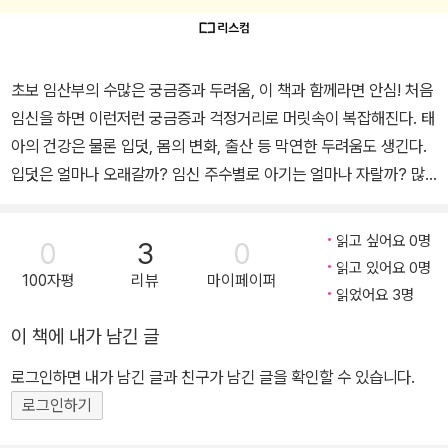
초보 임산부의 수많은 궁금증과 두려움, 이 책과 함께라면 안심! 처음
임신을 하면 이런저런 궁금증과 걱정거리로 머릿속이 복잡해진다. 태
아의 건강은 물론 입덧, 몸의 변화, 출산 등 막연한 두려움도 생긴다.
입덧은 얼마나 오래갈까? 임신 주수별로 아기는 얼마나 자랄까? 많
이 아프지 않고 아기를 잘 낳을 수 있을까? 남편들도 잔뜩 예민해진
아내를 어떻게 도와야 할지, 아기가 태어나기 전에 무엇을 해야 할지
읽고 싶어요 0명
0
3
0
걱정스럽기는 마찬가지다. <똑똑하고 건강한 첫 임신 출산 육아>는
읽고 있어요 0명
100자평
리뷰
마이페이퍼
초보 임산부의 이런 걱정거리를 덜어주고 완전한 임신과 출산, 육아
읽었어요 3명
를 돕는 임신 출산 육아의 종합 가이드북이다. <똑똑하고 건강한 첫
이 책에 내가 남긴 글
임신 출산 육아>와 함께라면 첫 임신, 첫 출산, 첫아기 키우기라도 안
심이다. 이 책에는 임신 계획부터 출산 후 회복, 아기 키우기까지의 전
로그인하면 내가 남긴 글과 친구가 남긴 글을 확인할 수 있습니다.
과정이 담겨 있다. 계획임신의 필요성과 방법, 개월 수에 따른 태아와
로그인하기
엄마의 변화와 체크해야 할 것들, 예비 아빠의 역할, 임신 중 영양 관