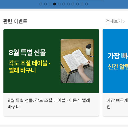
관련 이벤트
전체보기
8월 특별 선물. 각도 조절 테이블 · 이동식 빨래
가장 빠르게
바구니
합