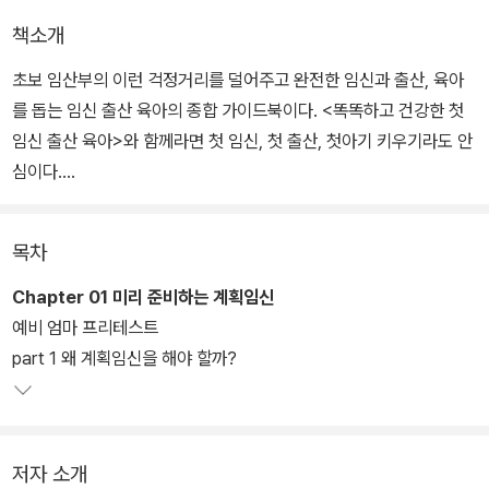
책소개
초보 임산부의 이런 걱정거리를 덜어주고 완전한 임신과 출산, 육아
를 돕는 임신 출산 육아의 종합 가이드북이다. <똑똑하고 건강한 첫
임신 출산 육아>와 함께라면 첫 임신, 첫 출산, 첫아기 키우기라도 안
심이다.
이 책에는 임신 계획부터 출산 후 회복, 아기 키우기까지의 전 과정이
목차
담겨 있다. 계획임신의 필요성과 방법, 개월 수에 따른 태아와 엄마의
변화와 체크해야 할 것들, 예비 아빠의 역할, 임신 중 영양 관리와 운
Chapter 01 미리 준비하는 계획임신
동 요령, 고령 임신부가 알아야 할 것들, 순산을 위한 준비, 산후 회복,
예비 엄마 프리테스트
아기의 성장과 발달, 0~12개월 아기 돌보기, 아기의 건강과 질병 등
part 1 왜 계획임신을 해야 할까?
예비 엄마와 아빠가 알아야 할 모든 것을 알기 쉽게 설명한다. 그때그
때 알려주는 전문의의 조언과 팁, 잘못 알고 있는 오해 풀이 등도 알차
다.
저자 소개