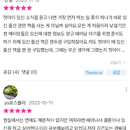
던 부분까지 포함하여 임신부들이 가장 궁금해하는 것과 꼭 알아야
하는 것을 모두 담았다. 특히 인터넷에 넘쳐나는 잘못된 지식들을 바
​첫아이 임신 소식을 듣고 나면 가장 먼저 하는 일 중의 하나가 바로 임
로잡으려고 노력했다. 중요한 부분은 몇 번씩 강조하고, 필요 없는 부
신 출산 관련 책을 사는 게 아닐까 싶어요.모든 게 처음이라 낯설기만
분은 과감히 배제했다. 무엇보다 이 책은 많은 임산부들로 하여금 임
한 예비맘들은 임신에 대한 정보도 얻고 태어날 아기를 위한 준비도
신 과정을 즐거워하게 하고 출산을 두려워하지 않게 하며 육아를 부
하기 위해 임신 출산 책은 한두권 구입하잖아요.저도 첫아이 때 임신
담으로 느끼지 않게 해준다. 이 책과 함께라면 여자로 태어나 처음으
출산 책을 한 권 구입했는데, 그때는 무슨 생각에 그랬는지 첫아이 낳
로 겪는 신비로운 열 달을 걱정과 두려움 없이 행복한 시간으로 가득
고 나서 다시는 아이를 안 갖을 것처럼 갖고 있던 책을 친구에게 줘버
채우게 될 것이다. 2025 최신 의학 정보, 예방접종 및 육아 정보 업데
더보기
렸네요. ㅠㅠ이번에 2년만에 둘째를 갖게 되면서 다시 서점에 가서
이트 이 책은 2011년, 처음으로 산부인과 전문의가 직접 쓴 임신 출
공감 (
4
)
댓글 (0)
비교하고 살펴본 끝에 선택한 책이 바로 이 <똑똑하고 건강한 첫 임
산 종합 가이드북으로 출간되어 수많은 예비 산모들의 환영을 받았
신 출산 육아> 책이랍니다.첫아이 때 갖고 있던 책은 백과사전처럼
다. 이어서 2016년에 육아편을 추가해 종합 임신 출산 육아 가이드북
엄청 크고 두꺼운 책이라 볼 때마다 좀 무거워서 힘들었는데 이 책은
을 완성했다. 2024년에 임신 출산의 새로운 정보와 육아편을 대폭
메뉴
일반 책보다 조금 크고 400페이지가 조금 넘지만 그대로 무게의 압
증면, 2024 개정증보판을 출간한 데 2025년에 산전 관리 등에 관한
ys로스쿨러
2023-10-11
박감을 느끼는 정도는 아니어서 보기도 참 편하더라구요.무엇보다도
최신 의학 정보와 신생아 예방접종, 육아 정보를 업데이트해서 2025
“카더라”가 아닌 과학적인 산부인과쪽 정보를 주는 것 같아서 신뢰가
최신 개정판을 출간했다. | 이 책의 특징 계획임신부터 산후 회복까지
현실에서는 연애도 해본적이 없지만 여자라면 태어나서 결혼이나 임
갔어요.사실 임신출산 관련 서적들은 큰 틀에서 봤을 때 내용은 거의
임신부가 알아야 할 모든 것 계획임신, 시기별로 나타나는 증상과 대
신을 하고 싶어한다.미리 공부해보려고 읽었다.저자 김건오는 경북대