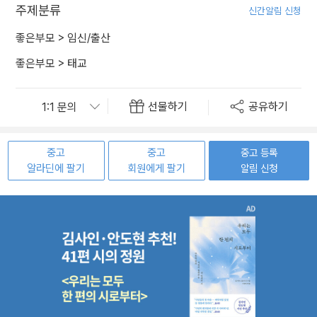
주제분류
신간알림 신청
좋은부모
>
임신/출산
좋은부모
>
태교
선물하기
공유하기
중고
중고
중고 등록
알라딘에 팔기
회원에게 팔기
알림 신청