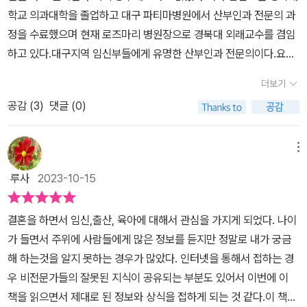
다 비슷하다고 봐요.다만 차이가 있다면 내용 구성적인 부분인데,이
처법, 영양 관리와 운동 요령, 진통과 분만 과정, 산후조리 등 임신 계
학교 의과대학을 졸업하고 대구 파티마병원에서 산부인과 전문의 과
책은 이렇게 “doctor's guide”, “읽어보세요”, “꼭 기억하세요”, “ti
획 세우기부터 산후조리와 모유수유까지 임신과 출산의 전 과정을 조
정을 수료했으며 현재 로즈마리 병원장으로 경북대 외래교수를 겸임
p” 등 중요한 부분들을 빠뜨리지 않고 읽어볼 수 있게 도와주고 있어
목조목 알려준다. 준비해야 할 신생아용품도 정리했다. 현대의 임신
하고 있다.대구지역 임신부들에게 유명한 산부인과 전문의이다.요즘
요. 그리고 이렇게 각 챕터마다 시작하기 전에는 “얼마나 알고 있을
부에게 꼭 맞는 실질적이고 똑똑한 정보 25년 산부인과 전문의인 저
임신부들은 똑똑하지만 인터넷이나 비전문가가 쓴 책을 읽으면서 정
까?”라는 페이지에서 그 분야에 대한 지식을 얼마나 알고 있는지 알
자가 임상 진료와 인터넷 상담, 방송 출연 등을 통해 알게 된, 이 시대
더보기
보를 수집한다.그래서 잘못된 지식이나 오해를 하고 있는 부분들이
아보는 문제가 나오는데이것만 봐도 이 챕터의 내용을 어느 정도 알
의 임신부들이 가장 궁금해하는 것과 꼭 알아야 하는 것을 모두 담았
공감 (
3
)
댓글 (0)
많다.과장된 태교법이나 우리나라 실정에 맞지 않는 번역서도 많다고
수 있어요.미리 보는 챕터의 내용이라고 할까요?doctor's guide에
다. 현실에 맞는 정보와 함께 잘못 알고 있는 오해들도 바로잡아준다.
한다.행복한 임신 기간을 보내고 건강하게 아이를 낳는 것은 모든 임
서는 아이들간의 터울, 체중관리, 철분제 복용법, 출산 시간, 모유수유
인터넷을 헤매도 혼란스럽기만 할 때, 이 책이 가장 믿음직하고 신뢰
신부의 바람이다.열 달 동안 해야 할 일은 자신의 건강을 위해 노력해
메뉴
등의사가 알려주고 싶은 말들을 적어놓고 있는데요.첫아이가 두 돌이
할 수 있는 완벽한 가이드가 된다. 임신 중인 아내와 태아를 위한 예비
야 한다.잘 먹고 잘 쉬고 열심히 운동하면 배 속 아기는 당연히 건강해
다 돼가고 있어 슬슬 둘째를 언제 가질지에 대해 신랑과 의논하고 있
아빠의 지침서 태아와 아내의 건강과 순산을 위해서는 남편의 역할이
루사
2023-10-15
진다.좋은 습관이 출산 후에도 유지된다면 앞으로의 삶이 더욱 여유
었는데많은 참고가 되는 글이었어요.저는 막연히 3살 터울로 낳고 싶
중요하다. 이 책은 특별히 ‘아빠의 관심’ 편을 따로 구성했다. 임신 중
로워진다.엄마나 내친구는 출산 후 건강관리를 잘 못해서 말라깽이들
다 생각하고 있었는데, 실제로 3,4년 터울이 엄마 몸에도, 아이 건강
아내에게 더 잘해야 하는 이유, 좋은 남편이 되는 방법, 진통과 출산
결혼을 하면서 임신,출산, 육아에 대해서 관심을 가지게 되었다. 나이
이다가 비만녀들이 되었다.정보도 없었지만 관리도 안 했던 것이다.
에도 좋다고 하네요.가장 이상적인 터울이 큰 아이가 24개월이 지나
중 남편이 할 수 있는 일 등 아내와 태아를 위해 남편이 해야 할 것들
가 들면서 주위에 사람들에게 많은 정보를 듣지만 정말로 내가 궁금
출산에 대한 정확한 지식을 가져야 한다.모르면 두렵다.나도 성지식
서 임신하는 것인데, 임신중에 엄마의 몸에서태아를 위한 영양분이
을 차근차근 알려준다. 초보 엄마를 위한 0~12개월 아기 돌보기 기
해 하는것을 알지 못하는 경우가 많았다. 인터넷을 통해서 접하는 경
이나 성경험이 전혀 없으니까 그 공포나 두려움이 장난이 아니었다.
많이 빠져나가기 때문이라고 해요.출산 후 몸의 엽산이 다시 정상 수
본 지식과 테크닉 갓 출산을 한 초보 엄마는 모유수유에서부터 안아
우 비전문가들의 잘못된 지식이 공유되는 부분도 있어서 이번에 이
책이나 인터넷을 찾으면서 공부를 하니까 지금은 덜 무섭다.​​​​​​​​​​​​​​​요즘에는
치로 돌아오는 데 1년이 걸리고, 오메가 3도 태아에게 많이 건너가버
주고 놀아주고 목욕시키는 등의 일상적인 육아가 어렵게 느껴진다.
책을 읽으면서 제대로 된 정보와 상식을 접하게 되는 것 같다.​이 책은
무통분만으로 고통 없이 안전하게 아이를 낳을 수 있으며 가족분만실