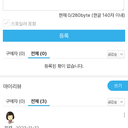
육아가 어렵게 느껴질 수밖에 없다. 이번에 대폭 개편된 2025년판 <
똑똑하고 건강한 첫 임신 출산 육아>는 이제 막 부모가 된 초보 엄마
현재
0
/280byte (한글 140자 이내)
아빠와 기본적인 육아에 익숙하지 못한 사람들에게 꼭 필요한 책이
스포일러 포함
다. 이 책은 출생 후 12개월까지의 아기를 안아주고, 먹여주고, 달래
주고, 놀아주고, 기저귀를 갈아주고, 목욕시키고, 옷을 입히고, 마사지
등록
해주고, 안정시키고, 외출시키는 등 아기를 돌보는 데 필요한 모든 것
이 담겨 있다. 성장 단계에 따른 육아법과 아픈 아기를 돌보는 법, 꼭
구매자 (0)
전체 (0)
필요한 응급 처치법 등과 같은 유용한 정보도 가득하다. 특히 이 책에
는 사진이 풍부하다. 기저귀 갈기, 옷 입히기, 아기띠 이용하기, 젖병
등록된 평이 없습니다.
준비하기와 같이 꼭 필요하고도 일상적인 아기 돌보기의 모든 단계를
사진으로 자세히 보여준다. 사진마다 간결하면서도 상세한 설명이 달
쓰기
마이리뷰
려있어 사진만 봐도 누구나 쉽게 따라할 수 있다. 이 책을 곁에 두고
임신 기간 열 달 동안 신생아 돌보기의 기본 지식과 기술을 잘 익혀두
구매자 (0)
전체 (3)
면 아기와 함께하는 시간이 즐겁고 행복할 것이다. 가장 궁금해하는
것, 꼭 알아야 할 것들이 모두 담긴 친절한 종합 가이드 이 책은 그동
메뉴
안 산부인과 진료와 인터넷 상담, 방송 출연 등을 통해 현장에서 느꼈
핀걸
2023-11-12