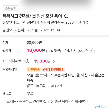
소득공제
똑똑하고 건강한 첫 임신 출산 육아
산부인과·소아과 전문의가 꼼꼼히 알려주는, 2025 최신 개정
김건오
(지은이)
리스컴
2024-12-04
정가
20,000원
18,000
판매가
원
(10% 할인) +
마일리지 1,000원
15,300
카드최대혜택가
원
수령예상일
양탄자배송
썬데이 EXPRESS
오늘(일) 22시까지 주문하면 내일(월) 아침 7시
출근전
배송
(중구 서소문로 89-31 )
변경
배송료
무료
이 도서는 <
똑똑하고 건강한 첫 임신 출산 육아
>의 개정판입니다.
구판 보기