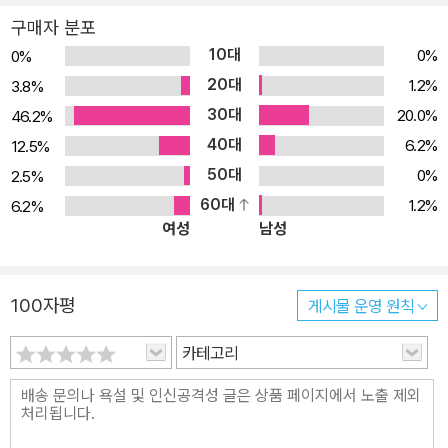
리와 운동 요령, 고령 임신부가 알아야 할 것들, 순산을 위한 준비, 산
구매자 분포
후 회복, 아기의 성장과 발달, 0~12개월 아기 돌보기, 아기의 건강과
10대
0%
0%
질병 등 예비 엄마와 아빠가 알아야 할 모든 것을 알기 쉽게 설명한다.
20대
1.2%
3.8%
그때그때 알려주는 전문의의 조언과 팁, 잘못 알고 있는 오해 풀이 등
30대
20.0%
46.2%
도 알차다. 25년 경력의 산부인과 전문의가 직접 쓴 실질적인 정보가
40대
가득 이 책은 25년 산부인과 전문의와 15년 소아과 전문의의 경험이
6.2%
12.5%
그대로 담겨 있는 것이 특징이다. 말 그대로 ‘똑똑하고 건강한’ 첫 임
50대
0%
2.5%
신 출산 육아의 완결편이다. 과거와 달리 요즘 임산부들은 임산부 교
60대
1.2%
6.2%
여성
남성
실이나 요가, 수영 등을 부지런히 다니며 좋다고 소문난 태교도 열심
히 한다. 인터넷이나 책을 통해 임신과 출산에 관한 각종 지식도 수집
한다. 하지만 대부분 비전문가가 쓴 책에 의존하다 보니 잘못된 지식
100자평
게시물 운영 원칙
이나 오해하고 있는 부분이 많은 게 사실이었다. 그런 점에서 <똑똑
하고 건강한 첫 임신 출산 육아>는 현대를 살아가는 임신부들을 위한
카테고리
똑똑한 임신·출산·육아 교과서라고 할 수 있다. 이제 막 부모가 된 초
보 엄마 아빠를 위한 첫아기 건강하게 돌보기 갓 출산을 한 초보 엄마
는 모유수유에서부터 안아주고 놀아주고 목욕시키는 등의 일상적인