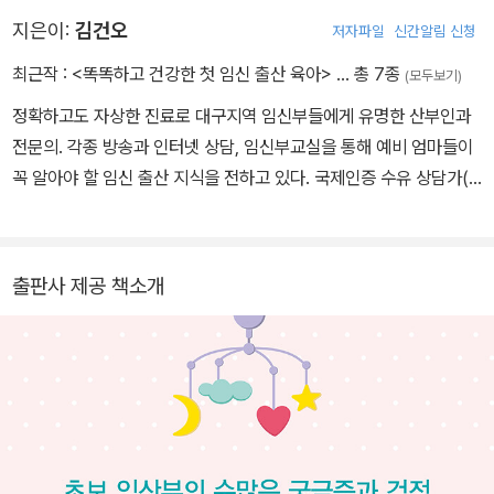
이 책은 2011년, 처음으로 산부인과 전문의가 직접 쓴 임신 출산 종
지은이:
김건오
저자파일
신간알림 신청
합 가이드북으로 출간되어 수많은 예비 산모들의 환영을 받았다. 이
최근작 :
<똑똑하고 건강한 첫 임신 출산 육아>
… 총 7종
(모두보기)
어서 2016년에 육아편을 추가해 종합 임신 출산 육아 가이드북을 완
성했다. 2024년에 임신 출산의 새로운 정보와 육아편을 대폭 증면,
정확하고도 자상한 진료로 대구지역 임신부들에게 유명한 산부인과
2024 개정증보판을 출간한 데 2025년에 산전 관리 등에 관한 최신
전문의. 각종 방송과 인터넷 상담, 임신부교실을 통해 예비 엄마들이
의학 정보와 신생아 예방접종, 육아 정보를 업데이트해서 2025 최신
꼭 알아야 할 임신 출산 지식을 전하고 있다. 국제인증 수유 상담가(I
개정판을 출간했다.
BCLC)로서 모유수유 전도에도 열심이다. 25년이 넘는 분만 경험에
서 우러나온 재치 넘치는 입담으로 김 원장의 강의는 항상 빈자리가
없다. 경북대학교 의과대학을 졸업하고 대구 파티마병원에서 산부인
출판사 제공 책소개
과 전문의 과정을 수료했으며, 현재 로즈마리 병원장으로 경북대 외
래교수를 겸임하고 있다.