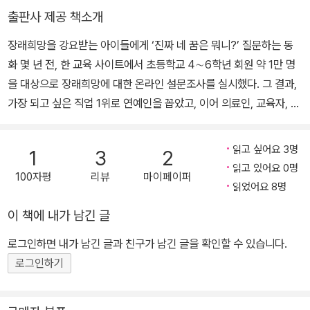
출판사 제공 책소개
장래희망을 강요받는 아이들에게 ‘진짜 네 꿈은 뭐니?’ 질문하는 동
화 몇 년 전, 한 교육 사이트에서 초등학교 4∼6학년 회원 약 1만 명
을 대상으로 장래희망에 대한 온라인 설문조사를 실시했다. 그 결과,
가장 되고 싶은 직업 1위로 연예인을 꼽았고, 이어 의료인, 교육자, 예
술인, 법조인 순의 선호도를 보인 것으로 집계됐다. 그리고 장래희망
선호도 조사와 더불어 장래희망을 어떻게 품게 되었는지에 대한 질문
읽고 싶어요 3명
1
3
2
에, 설문에 참여한 어린이의 절반 이상이 부모로부터 ‘커서 꼭 ○○가
읽고 있어요 0명
100자평
리뷰
마이페이퍼
돼야 한다'는 말을 듣고 있다고 응답해 상당수의 부모들이 자녀에게
읽었어요 8명
장래희망에 대한 부담을 주는 것으로 조사됐다. 설문에 답한 어린이
이 책에 내가 남긴 글
의 절반 이상이 사회적으로 명망 높고 경제적인 성공이 보장된 몇몇
직업만을 희망한다는 통계는 놀랍다. 그러나 그 아이들 대부분이 부
로그인하면 내가 남긴 글과 친구가 남긴 글을 확인할 수 있습니다.
모들이 원하는 직업과 자신의 장래 희망을 동일시하는 현실은 더욱
로그인하기
놀랍다. 스스로 무엇을 좋아하는지, 커서 무엇이 되고 싶은지 꿈을 꿀
수 없는 아이들이 자라 어떤 어른이 될까? 이 책은 부모의 기대와 강