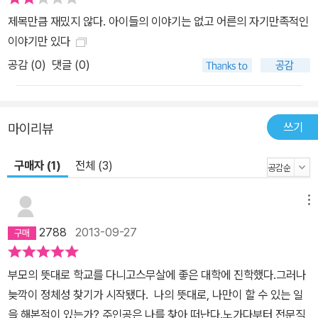
라는 사실을 알게 된다. 그때부터 마을 사람들은 그를 ‘건달 선생’으로
제목만큼 재밌지 않다. 아이들의 이야기는 없고 어른의 자기만족적인
부르게 된다. 신기하고 새롭고 멋지고 기막힌 것? 바로 우리 마음속
이야기만 있다
에 있다! 이 책의 주인공은 커서 ‘훌륭한 사람’이 되리라는 부모의 기
공감 (
0
)
댓글 (0)
대를 저버리지 않고 모범적으로 성장한 기특한 아들이다. 하지만 나
이 서른이 훌쩍 넘도록 자기 일을 찾지 못한 채 부모의 바람에 휘둘려,
세기도 힘들 만큼 여러 일을 전전하다가 결국 부모 곁을 떠나 이리저
리 떠도는 ‘건달’ 씨가 되고 말았다. 그러나 건달 씨는 오히려 떠돌이
쓰기
마이리뷰
가 된 뒤 누구의 도움이나 조언 없이 스스로 고민한 덕분에 자기가 진
구매자 (1)
전체 (3)
짜 하고 싶은 일을 찾게 된다. 작품 속 건달 씨는 전업 작가가 되기까
지 수없이 고민해야 했던 김기정 작가 자신의 경험을 바탕으로 만들
어낸 인물이다. 다니던 법학대를 도중에 그만두고 뒤늦게 진짜 자기
메뉴
꿈이 무얼까 고민한 끝에, 마음속에서 들끓는 ‘신기하고 새롭고 멋지
2788
2013-09-27
고 기막힌’ 자기만의 이야기들을 발견한 그가 선택한 일은 ‘작가’였다.
날마다 아이들에게 무엇을 줄까 고민하는 문방구 주인 건달 씨는, 아
부모의 뜻대로 학교를 다니고스무살에 좋은 대학에 진학했다.그러나
이들에게 어떤 이야기로 즐거움과 위로를 줄까 고민하며 날마다 새로
늦깍이 정체성 찾기가 시작됐다. 나의 뜻대로, 나만이 할 수 있는 일
운 작품을 쓰는 작가 자신을 투영한 인물이다. 그래서 ‘건달 씨’의 유
을 해본적이 있는가? 주인공은 나를 찾아 떠난다.노가다부터 전문직,