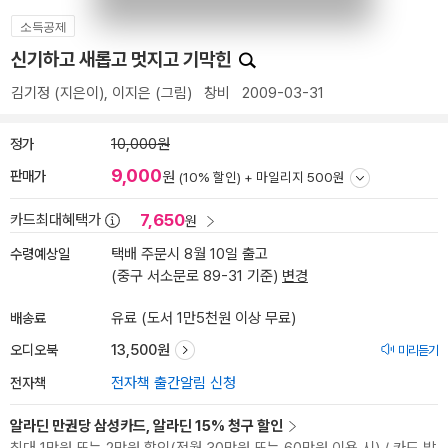
소득공제
신기하고 새롭고 멋지고 기막힌
김기정
(지은이),
이지은
(그림)
창비
2009-03-31
정가
10,000원
9,000
판매가
원
(10% 할인) +
마일리지 500원
7,650
카드최대혜택가
원
수령예상일
택배 주문시 8월 10일 출고
(중구 서소문로 89-31 기준)
변경
배송료
유료 (도서 1만5천원 이상 무료)
오디오북
13,500원
미리듣기
전자책
전자책 출간알림 신청
알라딘 만권당 삼성카드, 알라딘 15% 청구 할인