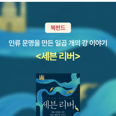
이라며 책이 너무 많다고 하지만, 저는 이렇게 재미나게 책을 보는 아
이책 200권 -----여기서 내가 읽은 책은 '내 방귀 실컷 먹어라'와 '최
이들이 고마울 뿐이지요.^^자~~ 요런 자세로 책을 읽는데 사진 좀 찍
척전' 뿐인데 최척전은 리뷰 쓴다고 사진만 찍어 놓고 아직 안 올렸구
자니 아이가 얼었네요.ㅎㅎ 그래도 V를 날려주는 센스~~~책을 읽은
나.ㅜㅜ저학년 10종고학년 10종---알라딘에서 임명하지 않았어도
후에는 여름방학 숙제로 독서록을 남겼습니다. 책은 많이 읽지만 기
자칭 홍보대사로 이벤트 잘 알리지만 정작 참여하지 않는 순오기, 홍
록은 싫어해서 독서록 10편 써오라니 정말 딱 10편만 쓰더군요. 다른
보만 하지 말고 이번엔 참여도 좀 해야겠죠! ^^저학년 도서 10권 고학
재미난 책으로 더 쓰자고해도 선생님께서 10편만 써오라고 했다며
년 도서 10권
절대 사절~~ 글씨를 워낙 못 써서 이걸 공개해야하나 고민했는데 그
냥 올려봅니다.^^확대해 보면 <홈런을 한번도 쳐보지 못한 너에게>
를 읽고 주인공 루이에게 자신이 태권도단증을 따기 위해 노력했던
이야기를 편지로 쓰고, <선인장 호텔>을 읽고 독서퀴즈도 만들어 보
고, <고맙습니다, 선생님>을 읽고 패트리샤 폴라코 작가의 책은 항상
감동적이라며 작가에게 편지를 쓰고, <사시사철 우리놀이 우리문화>
를 읽고 마인드맵을 만들어 보았습니다.그 밖에 위인전이나 과학서적
은 전집류를 보아서 적지 못했고, 만화책이나 너무 간단한 그림책도
적지 말라고 했습니다. 그러니 100권 훨씬 넘게 보았답니다. 이렇게
책을 좋아하는 습관 앞으로도 변함없기를 바라며, 아들~~~ 내일이