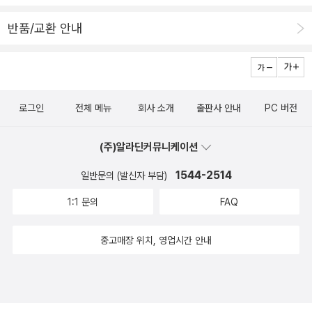
일주일 동안 작은 아이 유치원에 보내놓고 엄마랑 머리 맞대고 밀린
일반(청소년 이상): 글, 그림 등 자유롭게 응모 가족: 그림, 가족신문
숙제하느라 고생좀 했답니다.ㅎㅎㅎ책 제목도 직접 쓰게 했는데 아직
반품/교환 안내
등 자유롭게 응모 교사: 대상도서를 활용한 독서지도안 또는 독후활
저학년이라 글씨는 크고 칸이 작아서 긴 제목 쓰기는 쉽지 않더군요.
동안 발표 : 2009년 10월 9일(금) 본사 홈페이지(www.changbi.c
그리고 다음에 이런 포스터를 만드실때는 번호 순서를 세로로 해주시
om) 보낼 곳 : 413-756 경기도 파주시 교하읍 문발리 513-11 (주)
는게 좋을 것 같습니다. 아이가 처음에 번호는 보지 않고 그냥 써서 1,
창비 어린이청소년출판부 ★ 우편으로만 받습니다. ★ 봉투에 ‘독서
11,21... 이 칸에 제목을 썼더라구요. 제가 보기에도 이렇게 쓰는게 더
로그인
전체 메뉴
회사 소개
출판사 안내
PC 버전
감상문 대회 응모작’이라고 써주시고 응모 분야와 대상도서, 응모자
편해 보이더군요. ^^저희 아이방은 벽면이 모두 책꽂이라 포스토를
이름, 주소, 전화번호, 전자우편, 학교, 학년을 정확히 적어 보내주시
붙일 곳이 없어 이렇게 책상에 세워 두었습니다. 아이가 주로 책상에
(주)알라딘커뮤니케이션
기 바랍니다.★ 응모작은 돌려드리지 않습니다.어린이대상 1명｜상
서 책을 보는데 바로바로 꺼내서 직접 제목을 쓰라는 은근한 협박이
패와 장학금 30만원, 창비아동문고 1질우수상 10명｜상장과 장학금
1544-2514
일반문의 (발신자 부담)
기도 했지요.^^ 안그러면 워낙 글씨 쓰는걸 싫어하는 아이라 안 쓸것
10만원, 창비아동문고 100권가작 30명｜상장과 도서상품권 5만원,
같아서요. 이번 여름방학 아이는 신나서이렇게 보고싶은 책을 항상
1:1 문의
FAQ
창비아동문고 50권일반 대상 1명｜상패와 장학금 30만원, 창비아동
책상에 쌓아두고 보았답니다.여기는 우리 아이의 공간으로저 책상에
문고 1질우수상 2명｜상장과 장학금 10만원, 창비아동문고 100권가
앉아 공부도 하고 책도 읽는답니다. 책상 옆의 책꽂이에는 교과서 외
중고매장 위치, 영업시간 안내
작 5명｜상장과 도서상품권 5만원, 창비아동문고 50권가족 대상 1
에 요즘 아이가 신나게 보았던 책들이 꽂혀있습니다. 반대편에는 동
가족｜상패와 가족여행권 30만원, 창비아동문고 1질우수상 2가족｜
생도 함께 볼 수 있는 그림책과 전집류들을 꽂아 두었고, 다른 한 쪽은
상장과 외식상품권 10만원, 창비아동문고 100권 교사 대상 1명｜상
작은 아이가 보는 유아용 그림책들이 있습니다. 옆지기는 온 벽이 책
패와 창비 어린이책 300권, 반 티셔츠우수상 2명｜상장과 창비 어린