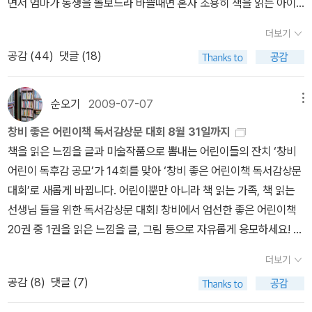
면서 엄마가 동생을 돌보느라 바쁠때면 혼자 조용히 책을 읽는 아이
였지요. 그러던 아이가 작년에 학교에 입학하면서 제일 큰 불만이 책
더보기
읽을 시간이 별로 없다는 거였답니다. 학교는 유치원보다 일찍 끝나
공감 (
44
)
댓글 (18)
지만 이것저것 할 일이 많았지요. 작년 1년은 학교생활 적응기간 탓에
책을 많이 보지 못 했던것 같습니다. 그리고 2학년... 1학기에 학교에
서 독서마라톤을 했습니다. 110일동안 자신이 읽고싶은 코스를 정해
순오기
2009-07-07
메뉴
서 완주하는 대회였지요. 여러분야의 책을 다양하게 읽고 간단한 기
창비 좋은 어린이책 독서감상문 대회 8월 31일까지
록을 남겨야 하는데, 기록하는것을 싫어하는 아이라 5,000Km 코스
책을 읽은 느낌을 글과 미술작품으로 뽐내는 어린이들의 잔치 ‘창비
에 도전 했답니다. 총 5,232쪽 95권을 읽어서 독서마라톤 완주상을
어린이 독후감 공모’가 14회를 맞아 ‘창비 좋은 어린이책 독서감상문
받았답니다. 그런데 이번 여름방학 알라딘에서 100권 읽기 도전을
대회’로 새롭게 바뀝니다. 어린이뿐만 아니라 책 읽는 가족, 책 읽는
한다하니 당연히 자기도 참여 한다더군요. 지난 7월 16일에 방학기
선생님 들을 위한 독서감상문 대회! 창비에서 엄선한 좋은 어린이책
념(?)으로 주문한 책과 함께 포스터가 도착하여 바로 시작했습니다.
20권 중 1권을 읽은 느낌을 글, 그림 등으로 자유롭게 응모하세요! 장
아이는 책 제목만 쓰고 홍비 스티커 붙이는거라며 신나게 출발~~~
학금과 더욱 푸짐해진 책 선물이 어린이책을 읽는 여러분의 응모를
그리고...... 이미 지난주에 100권 읽기에 성공했는데, 사진만 찍어두
더보기
기다립니다. 응모 기간 : 2009년 7월 1일(수)~8월 31일(월) 응모
고 글을 올리지 못했습니다.이유는너무 열심히 놀러 다니고, 책만 읽
공감 (
8
)
댓글 (7)
자격 : 전국 어린이, 청소년, 학부모, 교사 등 어린이책에 관심있는 누
었더니 내일이 개학인데 방학숙제를 하지 못했다는 거지요. 이번주
구나 응모 분야 : 어린이(초등학생까지): 글, 그림 등 자유롭게 응모