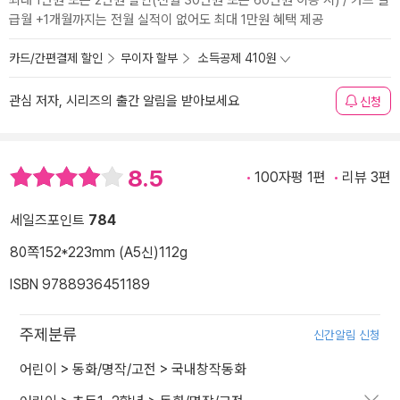
최대 1만원 또는 2만원 할인(전월 30만원 또는 60만원 이용 시) / 카드 발
급월 +1개월까지는 전월 실적이 없어도 최대 1만원 혜택 제공
카드/간편결제 할인
무이자 할부
소득공제 410원
관심 저자, 시리즈의 출간 알림을 받아보세요
신청
8.5
100자평 1편
리뷰 3편
세일즈포인트
784
80쪽
152*223mm (A5신)
112g
ISBN 9788936451189
주제분류
신간알림 신청
어린이
>
동화/명작/고전
>
국내창작동화