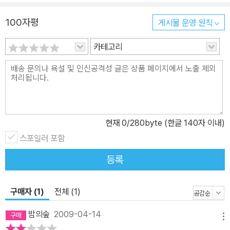
학교 문방구 앞을 지나다가 아이들로 북적거리는 도치 씨네 문방구를
보고 힌트를 얻은 건달 씨는 도치 씨네 가게 옆에 작은 문방구를 나란
100자평
게시물 운영 원칙
히 낸다. 그리고 하루에 한 가지씩, 신기하고 신나고 새롭고 멋진 물건
카테고리
들을 가져와 아이들을 즐겁게 해 준다. 하나만 먹으면 행복해지는 엄
지빵, 불면 마음이 즐거워지는 풍선, 뭐든지 곱빼기로 튀겨 주는 뻥튀
기, 그리고 소원을 적어 넣으면 이루어주는 소원우체통까지. 날마다
새롭게 바뀌는 건달 씨네 가게의 신기한 물건뿐만 아니라, 아이들의
고민에 귀기울이고 위로해주는 건달 씨 덕분에 마을 아이들은 점점
변화해 간다. 잠꾸러기가 꼭두새벽부터 스스로 일어나고, 말썽쟁이가
현재
0
/280byte (한글 140자 이내)
얌전해지고, 학교에 재미를 못 붙이던 떼쟁이, 짜증쟁이, 외톨이 들이
스포일러 포함
저절로 ‘학교 가자!’ 노래하게 된다. 한편, 아이들 손님을 몽땅 빼앗긴
등록
옆 가게 주인 도치 씨는 어떻게든 건달 씨를 흠잡아 마을에서 쫓아낼
계획을 세운다. 그리고 도치 씨의 신고를 받은 교장 선생님과 경창서
장까지 가세하여 건달 씨의 비밀을 밝혀내려고 한다. 그러나 건달 씨
구매자 (1)
전체 (1)
의 비밀이란 결국, 뒤늦게 꿈을 찾아 학교 앞에 문방구를 차렸고 그 안
밤의숲
2009-04-14
에서 아이들에게 꿈과 활기를 되찾아주는 것을 행복으로 여기는 것이
메뉴