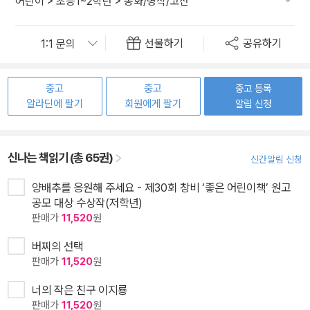
어린이
>
초등1~2학년
>
동화/명작/고전
선물하기
공유하기
중고
중고
중고 등록
알라딘에 팔기
회원에게 팔기
알림 신청
신나는 책읽기 (총 65권)
신간알림 신청
양배추를 응원해 주세요 - 제30회 창비 ‘좋은 어린이책’ 원고
공모 대상 수상작(저학년)
판매가
11,520
원
버찌의 선택
판매가
11,520
원
너의 작은 친구 이지룡
판매가
11,520
원