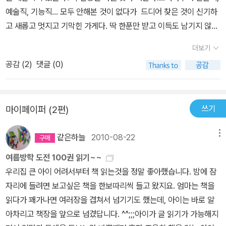
쾌한 이야기 뒤에 숨은 ‘자기가 하고 싶은 일을 하며 사는 것이야말로
예술직, 기능직... 모두 안해본 것이 없다가 드디어 찾은 것이 신기하
진정한 행복이다’는 메시지가 공허한 메아리가 아닌 깊은 울림으로
고 새롭고 멋지고 기막힌 가게다. 딱 한푼만 받고 이득도 남기지 않는
다가온다.
다.오직 아이들이 즐거워하고어른들이 잃어버린 동심을 되찾도록자
더보기
신의 이기심을 내려놓고재능을 십분 발휘한다. 내 아이의 삶, 교육 제
공감 (
2
)
댓글 (0)
도의 모순, 부모의 역할,어른들의 욕심, 동심을 깨우는 법, 우리 아이
들이 진정 원하는 것...여러가지를 다시 묻게하는 유쾌하지만, 가볍지
않은 동화다.
쓰기
마이페이퍼 (2편)
같은하늘
2010-08-22
메뉴
여름방학 도전 100권 읽기~~
우리집 큰 아이 어려서부터 책 읽는것을 정말 좋아했습니다. 밤에 잠
자리에 들려면 보고싶은 책을 한보따리씩 들고 왔지요. 엄마는 책을
읽다가 꽤가나면 여러장을 겹쳐서 넘기기도 했는데, 아이는 바로 알
아차리고 책장을 앞으로 넘겼답니다. ^^;;;아이가 글 읽기가 가능해지