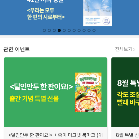
관련 이벤트
전체보기
<달인만두 한 판이요!> + 종이 마그넷 북마크 (대
8월 특별 선