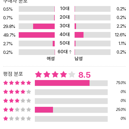
구매자 분포
요 때문에 꿈을 찾지 못하다가, 어른이 되고서도 한참 뒤에야 진짜 하
10대
0.2%
0.5%
고 싶은 일을 찾게 된 ‘건달 씨’ 이야기를 담고 있다. 그리고 꿈을 이루
20대
0.2%
0.7%
고 행복을 찾은 건달 씨 덕분에 날마다 신기하고 새롭고 멋지고 기막
30대
2.2%
29.8%
힌 일 들을 겪는 아이들의 행복한 일상을 보여 준다. 이를 통해 저마다
40대
자기만의 꿈을 갖는 것이 얼마나 소중한지, 그 꿈을 이루는 사람들이
12.6%
49.7%
많아질수록 이 세상이 얼마나 행복하게 변화될 수 있는지를 일깨워준
50대
1.1%
2.7%
다. 아기자기한 일상을 그리는 듯하지만, 그 안에서 현실과 환상을 오
60대
0.2%
0.2%
여성
남성
가는 사건들을 능청스럽게 엮어내는 김기정 작가의 이야기 솜씨가 이
작품에서도 유감없이 발휘되었다. 등장인물 사이에 다툼이나 갈등 없
8.5
평점 분포
이도 자연스럽고 유쾌하게 이야기를 끝맺는 솜씨는 독자들을 읽는 내
내 행복하게 만든다. 또 평범한 학교 앞 문방구를 날마다 신기하고 새
75.0%
롭고 멋지고 기막힌 일들로 가득 찬 환상적인 공간으로 재탄생시킨
0%
유쾌한 상상력이 돋보이는 작품이다. 줄거리_학교 앞 문방구 주인 ‘건
0%
달 씨’가 아이들에게 심어준 ‘꿈의 씨앗’ 어느 마을에 수상한 사람이
25.0%
나타난다. 이름도 직업도 없고, 가족도 친구도 없이 날마다 건들건들
0%
돌아다니는 그를 사람들은 ‘건달 씨’라고 부르기 시작한다. 어느 날,