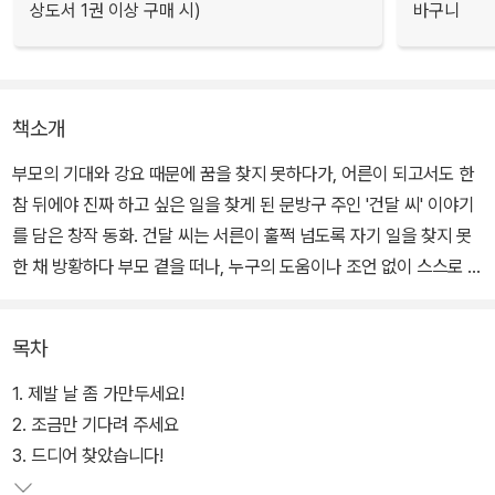
상도서 1권 이상 구매 시)
바구니
책소개
부모의 기대와 강요 때문에 꿈을 찾지 못하다가, 어른이 되고서도 한
참 뒤에야 진짜 하고 싶은 일을 찾게 된 문방구 주인 '건달 씨' 이야기
를 담은 창작 동화. 건달 씨는 서른이 훌쩍 넘도록 자기 일을 찾지 못
한 채 방황하다 부모 곁을 떠나, 누구의 도움이나 조언 없이 스스로 고
민한 덕분에 진짜 하고 싶은 일을 찾게 된다.
목차
꿈을 이루고 행복을 찾은 건달 씨 덕분에 날마다 신기하고 새롭고 멋
지고 기막힌 일들을 겪는 아이들의 행복한 일상을 보여 준다. 이를 통
1. 제발 날 좀 가만두세요!
해 저마다 자기만의 꿈을 갖는 것이 얼마나 소중한지, 그 꿈을 이루는
2. 조금만 기다려 주세요
사람들이 많아질수록 이 세상이 얼마나 행복하게 변화될 수 있는지를
3. 드디어 찾았습니다!
일깨워준다.