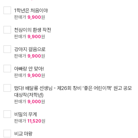
1학년은 처음이야
판매가
9,900
원
천삼이의 환생 작전
판매가
9,900
원
강아지 걸음으로
판매가
9,900
원
아빠랑 안 맞아!
판매가
9,900
원
떴다! 배달룡 선생님 - 제26회 창비 ‘좋은 어린이책’ 원고 공모
대상작(저학년)
판매가
9,000
원
비밀의 무게
판매가
11,520
원
비교 마왕