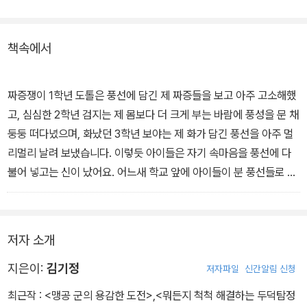
작가는 등장인물 사이에 다툼이나 갈등 없이도 자연스럽고 유쾌하게
책속에서
이야기를 끝맺는다. 평범한 학교 앞 문방구를 날마다 신기하고 새롭
고 멋지고 기막힌 일들로 가득 찬 환상적인 공간으로 재탄생시킨 유
쾌한 상상력이 돋보이는 작품이다.
짜증쟁이 1학년 도톨은 풍선에 담긴 제 짜증들을 보고 아주 고소해했
고, 심심한 2학년 검지는 제 몸보다 더 크게 부는 바람에 풍성을 문 채
둥둥 떠다녔으며, 화났던 3학년 보야는 제 화가 담긴 풍선을 아주 멀
리멀리 날려 보냈습니다. 이렇듯 아이들은 자기 속마음을 풍선에 다
불어 넣고는 신이 났어요. 어느새 학교 앞에 아이들이 분 풍선들로 가
득했어요. 풍선들은 알록달록했고, 아이들 마음만큼 부풀 대로 부풀
었지요. 소풍날이나 운동회 날보다 아이들 웃음소리가 더 커진 건 당
연했어요.
저자 소개
p41
지은이:
김기정
저자파일
신간알림 신청
최근작 :
<맹공 군의 용감한 도전>
,
<뭐든지 척척 해결하는 두덕탐정