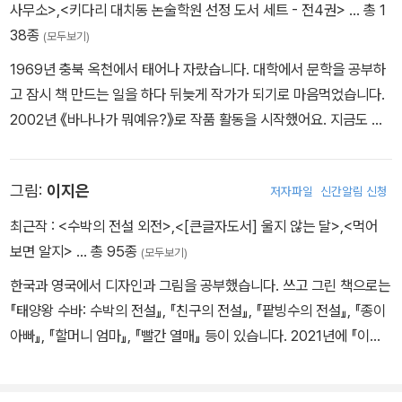
사무소>
,
<키다리 대치동 논술학원 선정 도서 세트 - 전4권>
… 총 1
38종
(모두보기)
1969년 충북 옥천에서 태어나 자랐습니다. 대학에서 문학을 공부하
고 잠시 책 만드는 일을 하다 뒤늦게 작가가 되기로 마음먹었습니다.
2002년 《바나나가 뭐예유?》로 작품 활동을 시작했어요. 지금도 멋
진 이야기를 짓고 야 말겠다는 꿈을 꾸며 골방에 박혀 재미난 작품을
궁리 하며 지내고 있습니다. 《금두껍의 첫 수업》, 《명탐정 두덕씨 시
그림:
이지은
저자파일
신간알림 신청
리즈》, 《이선달 표류기》, 《기상천외한 의사 당통》. 《박각시와 주락
시》 들과 같은 작품을 썼습니다.
최근작 :
<수박의 전설 외전>
,
<[큰글자도서] 울지 않는 달>
,
<먹어
보면 알지>
… 총 95종
(모두보기)
한국과 영국에서 디자인과 그림을 공부했습니다. 쓰고 그린 책으로는
『태양왕 수바: 수박의 전설』, 『친구의 전설』, 『팥빙수의 전설』, 『종이
아빠』, 『할머니 엄마』, 『빨간 열매』 등이 있습니다. 2021년에 『이파
라파 냐무냐무』로 볼로냐 라가치상 코믹-유아 그림책 부문 대상을 수
상했습니다.