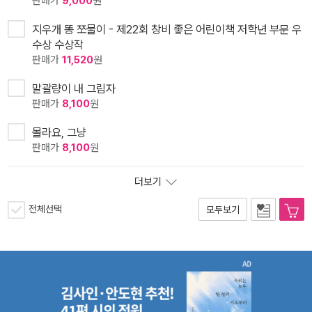
판매가
9,000
원
지우개 똥 쪼물이 - 제22회 창비 좋은 어린이책 저학년 부문 우
수상 수상작
판매가
11,520
원
말괄량이 내 그림자
판매가
8,100
원
몰라요, 그냥
판매가
8,100
원
더보기
전체선택
모두보기