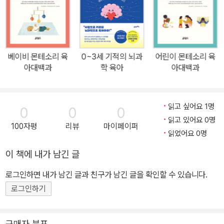
또는 육아에 지친 부모의 훈육 방식이 아닌, 자연의 순리대로 아이가
배우도록 돕는 교수법이다. 숙련된 몬테소리 교사인 저자는 몬테소리
박사의 교육 방법론을 이해하기 쉬운 육아 프로그램으로 재해석했다.
“제가 스스로 할 수 있게 해 주세요.” 몬테소리 교육에서는 아이가 독
베이비 몬테소리 육
0~3세 기적의 뇌과
어린이 몬테소리 육
립심을 기르는 방법을 가르친다. 이 책에서는 아이 눈높이에 맞는 가
아대백과
학 육아
아대백과
구를 배치하고 하나의 활동을 위한 도구는 모두 한곳에 보관하며, “적
을수록 좋다”는 미덕을 지키는 것을 포함해 몬테소리 공간을 구성하
는 방법을 소개한다. 아이의 협력을 이끌어내고 제한을 두는 방법을
읽고 싶어요 1명
0
0
0
언급한 부분도 있다. 먹기, 잠자기, 양치질하기, 변기 사용 훈련, 형제
읽고 있어요 0명
100자평
리뷰
마이페이퍼
자매와의 관계, 고무젖꼭지 떼기 등 몬테소리 방식을 차근차근 단계
읽었어요 0명
적으로 일상생활에 적용하는 방법을 담았다. 겨울 외투 뒤집어 입기
이 책에 내가 남긴 글
방법 같은 재미있는 몬테소리 기술도 살펴볼 수 있다. “몬테소리가 삶
로그인하면 내가 남긴 글과 친구가 남긴 글을 확인할 수 있습니다.
의 방식이 될 수 있다고 생각해요. 그게 멋진 거죠.” 호기심 많고 책임
감 있는 아이로 키우는 방법을 다룬 육아 가이드! 아이가 떼를 쓰고 말
로그인하기
썽을 부릴 때 으름장을 놓거나 상벌을 주지 않으면서도 상황을 다룰
수 있는 부모가 되는 방법을 알려준다. 아이의 협력을 제안하고, 적절
구매자 분포