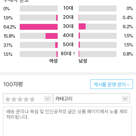
한 제한을 둘 줄 알며, 가이드가 되어 아이가 밟는 모든 단계를 기뻐하
10대
0%
0%
고 축하하는 부모가 되는 방법을 이야기한다. 이 책은 밝고 단정한 디
20대
0.4%
1.9%
자인, 다채로운 삽화와 사진으로 채워졌다. 감정을 움직이는 진정한
30대
9.2%
64.2%
몬테소리 교실의 가치를 당신에게 선사할 것이다.
40대
1.5%
15.8%
50대
1.5%
3.1%
60대
0.8%
1.5%
여성
남성
100자평
게시물 운영 원칙
카테고리