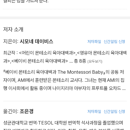
결되는 법을 가르쳐 준다.
저자 소개
지은이:
시모네 데이비스
저자파일
신간알림 신청
최근작 :
<어린이 몬테소리 육아대백과>
,
<영유아 몬테소리 육아대백
과>
,
<베이비 몬테소리 육아대백과>
… 총 8종
(모두보기)
『베이비 몬테소리 육아대백과 The Montessori Baby』의 공동 저
자이며, AMI에서 훈련받은 몬테소리 교사다. 그녀는 현재 AMI의 집
행 이사회에서 활동 중이며 나이지리아 아부자의 프루트풀 오차드 몬
테소리 학교를 운영 중이며 남편과 네 명의 자녀와 함께 살고 있다. 또
한 주니파는 두오마 몬테소리 컨설팅 회사, 블로그 및 인스타그램 계
옮긴이:
조은경
저자파일
신간알림 신청
정을 통해 전 세계 가족이 삶에 몬테소리를 도입하도록 영감을 주는
것을 사명으로 삼고 있다.
성균관대학교 번역·TESOL 대학원 번역학 석사과정을 졸업했으며