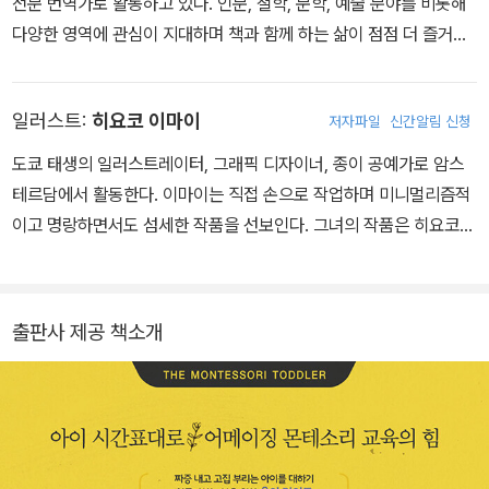
전문 번역가로 활동하고 있다. 인문, 철학, 문학, 예술 분야를 비롯해
다양한 영역에 관심이 지대하며 책과 함께 하는 삶이 점점 더 즐거워
진다는 것을 느끼며 산다. 좋은 책을 발굴, 기획하는 일에도 관심이 많
다. 『영유아 몬테소리 육아대백과』, 『베이비 몬테소리 육아대백과』,
일러스트:
히요코 이마이
저자파일
신간알림 신청
『엄마는 누가 돌보지?』, 『정치적 올바름에 대하여』 등을 번역했다.
도쿄 태생의 일러스트레이터, 그래픽 디자이너, 종이 공예가로 암스
테르담에서 활동한다. 이마이는 직접 손으로 작업하며 미니멀리즘적
이고 명랑하면서도 섬세한 작품을 선보인다. 그녀의 작품은 히요코이
마이닷컴(Hiyokoimai.com)에서 찾아볼 수 있다.
출판사 제공 책소개