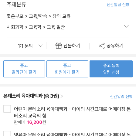
주제분류
신간알림 신청
좋은부모
>
교육/학습
>
창의 교육
사회과학
>
교육학
>
교육 일반
선물하기
공유하기
중고
중고
중고 등록
알라딘에 팔기
회원에게 팔기
알림 신청
몬테소리 육아대백과 (총 3권)
신간알림 신청
어린이 몬테소리 육아대백과 - 아이의 시간표대로 어메이징 몬
테소리 교육의 힘
판매가
16,200
원
영유아 몬테소리 육아대백과 - 아이의 시간표대로 어메이징 몬