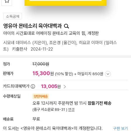
소득공제
영유아 몬테소리 육아대백과
아이의 시간표대로 어메이징 몬테소리 교육의 힘, 개정판
시모네 데이비스
(지은이),
조은경
(옮긴이),
히요코 이마이
(일러스
트)
키출판사
2024-11-22
정가
17,000원
15,300
판매가
원
(10% 할인) +
마일리지 850원
13,005
카드최대혜택가
원
수령예상일
양탄자배송
오후 12시까지 주문하면 밤 11시
잠들기전 배송
(중구 서소문로 89-31 )
변경
배송료
무료
이 도서는 <
영유아 몬테소리 육아대백과
>의 개정판입니다.
구판 보기