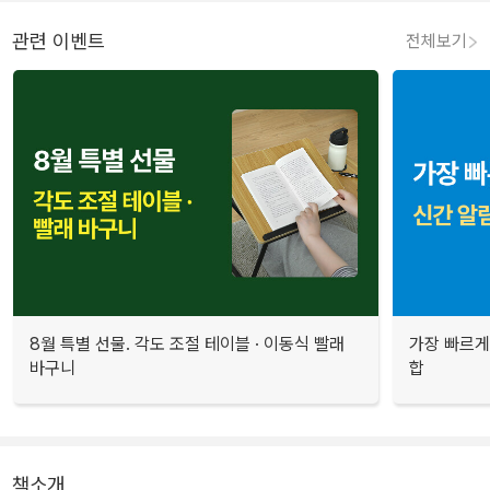
관련 이벤트
전체보기
8월 특별 선물. 각도 조절 테이블 · 이동식 빨래
가장 빠르게
바구니
합
책소개