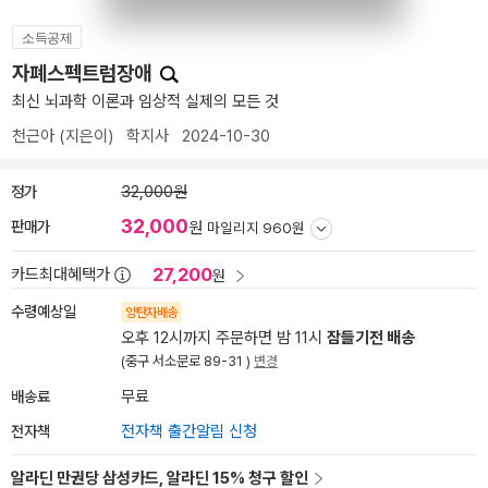
소득공제
자폐스펙트럼장애
최신 뇌과학 이론과 임상적 실제의 모든 것
천근아
(지은이)
학지사
2024-10-30
정가
32,000원
32,000
판매가
원
마일리지 960원
27,200
카드최대혜택가
원
수령예상일
양탄자배송
오후 12시까지 주문하면 밤 11시
잠들기전 배송
(중구 서소문로 89-31 )
변경
배송료
무료
전자책
전자책 출간알림 신청
알라딘 만권당 삼성카드, 알라딘 15% 청구 할인