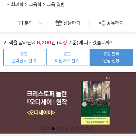
사회과학
>
교육학
>
교육 일반
선물하기
공유하기
이 책을 알라딘에
6,200
원 (
최상
기준)에 파시겠습니까?
중고
중고
중고 등록
알라딘에 팔기
회원에게 팔기
알림 신청