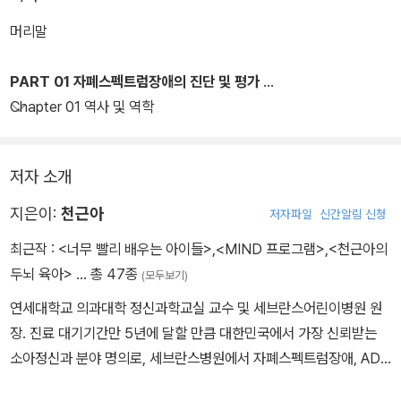
머리말
PART 01 자폐스펙트럼장애의 진단 및 평가
Chapter 01 역사 및 역학
저자 소개
지은이:
천근아
저자파일
신간알림 신청
최근작 :
<너무 빨리 배우는 아이들>
,
<MIND 프로그램>
,
<천근아의
두뇌 육아>
… 총 47종
(모두보기)
연세대학교 의과대학 정신과학교실 교수 및 세브란스어린이병원 원
장. 진료 대기기간만 5년에 달할 만큼 대한민국에서 가장 신뢰받는
소아정신과 분야 명의로, 세브란스병원에서 자폐스펙트럼장애, ADH
D 등을 진단·치료하고 있다. 아이를 정확하게 진단하는 예리함과 부