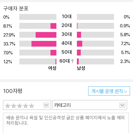
약물치료 및 근거기반치료와 각종 새로운 치료법, 제4부는 발달 과정
구매자 분포
에서 생기는 공존질환, 청소년과 성인기의 진로와 자립에 대해 다루
10대
0%
0%
었다. 특히 각 장마다 관련 사례들을 복수로 소개함으로써 이론적인
20대
0.9%
8.1%
내용이 실제 환자에 어떻게 적용될 수있는지 이해시키고자 노력했다.
30대
5.8%
27.9%
40대
7.2%
33.7%
50대
5.1%
7.9%
60대
2.3%
1.2%
여성
남성
100자평
게시물 운영 원칙
카테고리