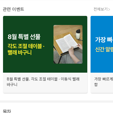
관련 이벤트
전체보기
8월 특별 선물. 각도 조절 테이블 · 이동식 빨래
가장 빠르게
바구니
합
목차