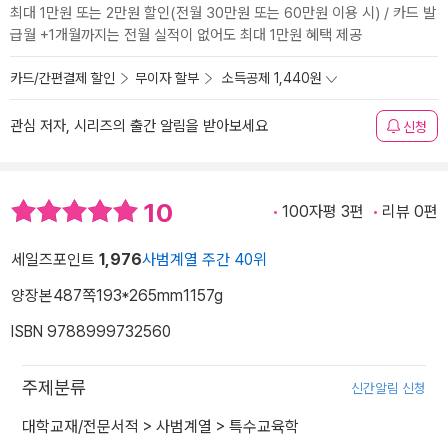
최대 1만원 또는 2만원 할인(전월 30만원 또는 60만원 이용 시) / 카드 발
급월 +1개월까지는 전월 실적이 없어도 최대 1만원 혜택 제공
카드/간편결제 할인
무이자 할부
소득공제 1,440원
관심 저자, 시리즈의 출간 알림을 받아보세요
신청
10
100자평 3편
리뷰 0편
세일즈포인트
1,976
사범계열 주간 40위
양장본
487쪽
193*265mm
1157g
ISBN 9788999732560
주제분류
신간알림 신청
대학교재/전문서적
>
사범계열
>
특수교육학