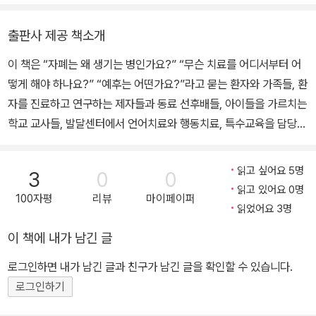
모의 마음을 위로하는 따뜻함으로 부모들 사이에서 꼭 만나고 싶은
전문가로 꼽힌다. 연세대학교 의과대학을 졸업하고 동대학원에서 석·
출판사 제공 책소개
박사 학위를 받았다. 펜실베이니아 의과대학 부속 필라델피아 아동병
이 책은 “자폐는 왜 생기는 병인가요?” “무슨 치료를 어디서부터 어
원 자폐연구센터 방문교수를 지냈고 뉴욕대학교 소아뇌과학연구소에
떻게 해야 하나요?” “예후는 어떤가요?”라고 묻는 환자와 가족들, 환
서 연수했다. 2008년 영국 국제인명센터(IBC)의 ‘세계 100대 의학
자를 진료하고 연구하는 제자들과 동료 선후배들, 아이들을 가르치는
자’로 선정됐으며 발표한 논문들 다수가 전 세계 소아청소년정신의학
학교 교사들, 발달센터에서 언어치료와 행동치료, 특수교육을 담당하
교과서에 인용되고 있다. 대한소아청소년정신의학회 이사장, 한국자
는 치료사들, 더 나아가 자폐스펙트럼장애에 대해 보다 전문적으로
폐학회 이사, 한국자폐사랑협회 이사를 역임했으며, 2023년부터 보
이해하길 원하는 모든 분을 위한 교과서이다. 저자는 병원에서 환자
건복지부 지정 세브란스 발달장애인거점병원 행동발달증진센터 센터
읽고 싶어요 5명
3
0
0
들을 진료하는 임상의사이자 뇌과학 연구자로서 자폐스펙트럼장애의
장을 맡고 있다. 최근에는 방탄소년단 슈가(민윤기)와 함께 자폐스펙
읽고 있어요 0명
100자평
리뷰
마이페이퍼
근본적인 원인을 찾아내고 핵심 증상을 개선시킬 치료제를 개발해야
트럼장애 아동 및 청소년을 위한 음악 활용 사회기술훈련 프로그램
읽었어요 3명
한다는 무한한 책임감을 느끼며, 이 교과서를 통해 자폐스펙트럼장애
‘MIND’를 개발, 발달장애 치료의 새로운 지평을 열었다는 평가를 받
이 책에 내가 남긴 글
에서 현재까지 근거가 확립된 원인론과 ‘근거 중심치료’가 무엇인지
고 있다. EBS <여러 육아 고민 상담소 – EBS 부모>를 비롯해 KBS
말하고 있다. 교과서는 총 4부, 19개의 장으로 구성되어 있다. 제1부
<건강하게 삽시다>, <아침마당> 등 다수의 방송에 출연했으며 《중
로그인하면 내가 남긴 글과 친구가 남긴 글을 확인할 수 있습니다.
는 역사 및 역학, 진단과 평가에 대한 내용을 수록하였고, 제2부는 유
앙일보》에 3년간 칼럼을 연재한 바 있다.
로그인하기
전학적, 뇌과학적 원인론에 대한 최신 신경생물학적 지견, 제3부는