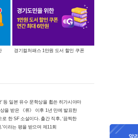
간
경기컬처패스 1만원 도서 할인 쿠폰
삼성카드가 쏜다! 알라
문학상’ 등 일본 유수 문학상을 휩쓴 히가시야마
을 받은 《류》 이후 1년 만에 발표한
 한 SF 소설이다. 출간 직후, ‘끔찍한
’이라는 평을 받으며 제11회