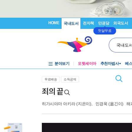
HOME
전자책
만권당
외국도서
국내도서
첫달무료
국내도
분야보기
오뒷세이아
추천마법사
베
무료배송
소득공제
죄의 끝
히가시야마 아키라
(지은이),
민경욱
(옮긴이)
해