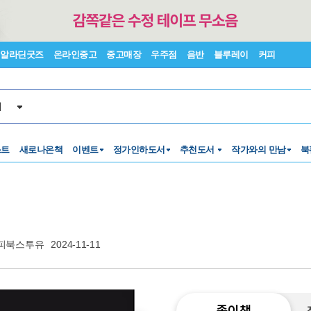
알라딘굿즈
온라인중고
중고매장
우주점
음반
블루레이
커피
서
스트
새로나온책
이벤트
정가인하도서
추천도서
작가와의 만남
북
피북스투유
2024-11-11
종이책