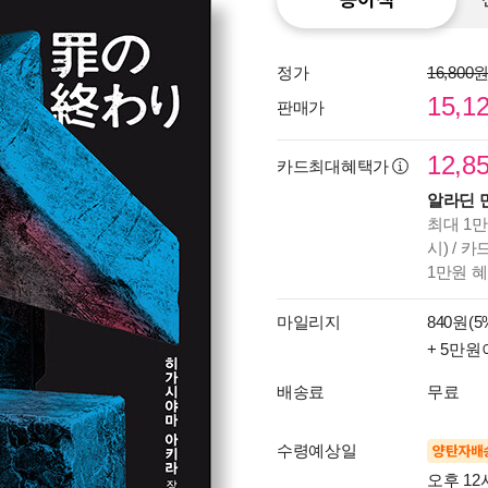
정가
16,800
15,1
판매가
12,8
카드최대혜택가
알라딘 
최대 1만
시) / 
1만원 
마일리지
840원(5
+ 5만원
배송료
무료
수령예상일
양탄자배
오후 12