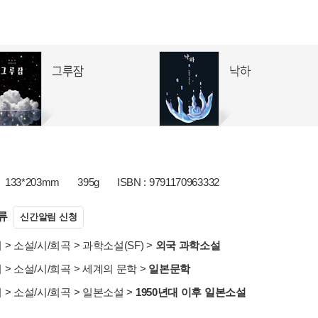
133*203mm
395g
ISBN : 9791170963332
류
신간알림 신청
서
>
소설/시/희곡
>
과학소설(SF)
>
외국 과학소설
서
>
소설/시/희곡
>
세계의 문학
>
일본문학
서
>
소설/시/희곡
>
일본소설
>
1950년대 이후 일본소설