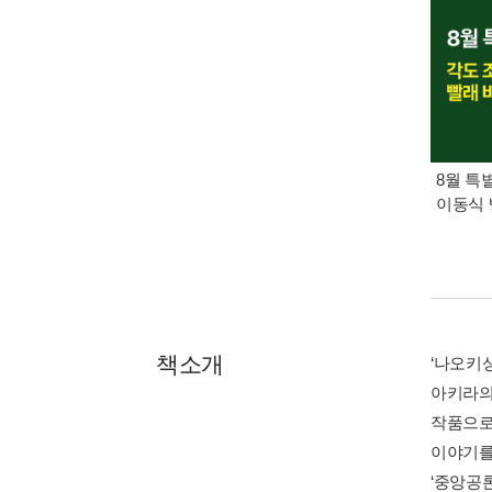
8월 특
이동식 
책소개
‘나오키상
아키라의
작품으로
이야기를
‘중앙공