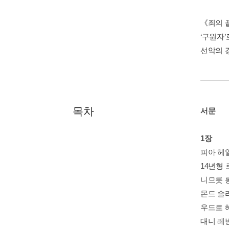
《죄의 
‘구원자
선악의 
목차
서문
1장
피아 헤
14년형
니므롯 
몬드 솔
우드로 
대니 레