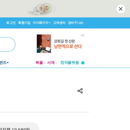
로그인
회원가입
마이페이지
고객센터
장바구니
(0)
투비컨티뉴드
펀드
북플
서재
창작플랫폼
투비컨티뉴드