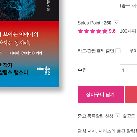
(중구 서
Sales Point :
260
9.6
100자평(
카드/간편결제 할인
무이
수량
장바구니 담기
중고로
중고 등록알림 신청
관심 저자, 시리즈의 출간 알