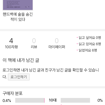
신중한 침묵이 고루 담겼다. 어쩌면 열두 달 중 가장 ‘깨끗한’ 계
절, 함께 만들어가자고, 그리하여 ‘같이 가요’ 말하는 계절의 편
지. 투명하게 펼쳐주셨으면. 오로지 투명하게 펼쳐주셨으면 하고
핸드백에 술을 숨긴
적이 있다
바라요. 읽는 하루하루 따뜻하셨으면. 따뜻해지셨으면. 털실 한
뭉치처럼. 감싼 새 한 마리처럼. 은은한 등불처럼. 문득 페이지를
눌러놓는 돌처럼. 좋아하는 필기구로 써보셨으면. 사각사각 연필
읽고 싶어요 0명
4
0
0
로, 색색의 수성펜으로, 살짝 번지는 만년필로 써보셨으면. ‘쓴
읽고 있어요 6명
100자평
리뷰
마이페이퍼
다’는 생각에 몸 만들어주는 일. 추상이 구상으로 바뀌면 현실이
읽었어요 6명
되니까. 현실은 힘이니까. 추상을 구상으로 바꿀 때까지 그 시간
이 책에 내가 남긴 글
을 산 것이니까. 글은 힘이 세지요. 그러니까 제가 보낸 질문에 대
답도 써주셨으면. 제가 쓴 사전을 이어 써주셨으면. 어딘가에 밑
로그인하면 내가 남긴 글과 친구가 남긴 글을 확인할 수 있습니
줄도 그어진다면. ─본문 중에서 ◎ ‘시의적절’ 시리즈를 소개합
다.
로그인하기
니다. 시詩의 적절함으로 시의적절時宜適切하게! 제철 음식 대
신 제철 책 한 권 난다에서 새로운 시리즈를 선보입니다. 열두 명
구매자 분포
의 시인이 릴레이로 써나가는 열두 권의 책. 매일 한 편, 매달 한
10대
0%
0.4%
권, 1년 365가지의 이야기. 이름하여 ‘시의적절’입니다. 시인에게