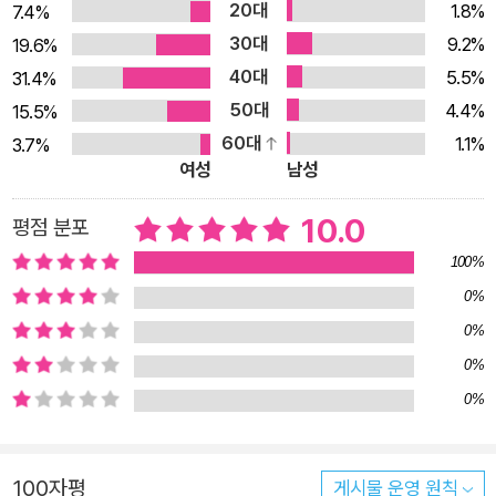
20대
1.8%
7.4%
여름은 어떤 뜨거움이고 겨울은 어떤 기꺼움일까요. 시인은 1월 1
30대
9.2%
19.6%
일을 어찌 다루고 시의 12월 31일은 어떻게 다를까요. 하루도 빠
40대
5.5%
31.4%
짐없이, 맞춤하여 틀림없이, 매일매일을 시로 써가는 시인들의 일
50대
4.4%
15.5%
상을 엿봅니다. 시인들에게 저마다 꼭이고 딱인 ‘달’을 하나씩 맡
60대
1.1%
3.7%
아 자유로이 시 안팎을 놀아달라 부탁했습니다. 하루에 한 편의
여성
남성
글, 그러해서 달마다 서른 편이거나 서른한 편의 글이 쓰였습니
다. (달력이 그러해서, 딱 한 달 스물아홉 편의 글 있기는 합니다.)
10.0
평점 분포
무엇보다 물론, 새로 쓴 시를 책의 기둥 삼았습니다. 더불어 시가
100%
된 생각, 시로 만난 하루, 시를 향한 연서와 시와의 악전고투로 곁
0%
을 둘렀습니다. 요컨대 시집이면서 산문집이기도 합니다. 아무려
0%
나 분명한 것 하나, 시인에게 시 없는 하루는 없더라는 거지요. 한
0%
편 한 편 당연 길지 않은 분량이니 1일부터 31일까지, 하루에 한
0%
편씩 가벼이 읽으면 딱이겠다 합니다. 열두 달 따라 읽으면 매일
의 시가 책장 가득하겠습니다. 한 해가 시로 빼곡하겠습니다. 일
력을 뜯듯 다이어리를 넘기듯 하루씩 읽어 흐르다보면 우리의 시
100자평
게시물 운영 원칙