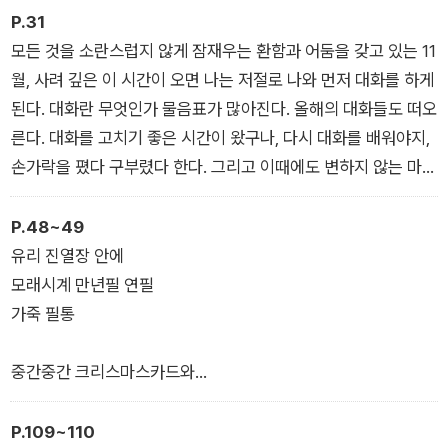
때문일 거예요. 나는 모르는 아름다움에 닿게 돼요.
P.31
모든 것을 소란스럽지 않게 잠재우는 환함과 어둠을 갖고 있는 11
기도서는 열렬한 응원가니까, 응원 말고는 없는 11월이니까,
월, 사려 깊은 이 시간이 오면 나는 저절로 나와 먼저 대화를 하게
된다. 대화란 무엇인가 물음표가 많아진다. 올해의 대화들도 떠오
읽고서 깨끗해지셨으면. 노랑뿐인 은행잎처럼. 첫눈처럼. 첫얼음
른다. 대화를 고치기 좋은 시간이 왔구나, 다시 대화를 배워야지,
처럼. 바람의 작은 알들처럼. 자꾸 뒤로 물러나주는 하늘처럼. 고
손가락을 폈다 구부렸다 한다. 그리고 이때에도 변하지 않는 마음
요한 손과 발처럼.
은, 다만 더 듣는 귀여야 했다는 것. 말과 말 사이 침묵을 더 놓고
싶었다는 것.
P.48~49
_작가의 말
_11월 4일 「대화에 대하여」
유리 진열장 안에
모래시계 만년필 연필
가죽 필통
중간중간 크리스마스카드와
검은 사과 있었다
P.109~110