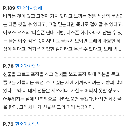
숫자 초 1이 꽂히는 장미 한 송이 모양의 케이크를
P.189
현준아사랑해
진정되었고 견딜 수 있었다.
상상하면
바라는 것이 있고 그것이 가치 있다고 느끼는 것은 세상의 문법과
성냥이 메아리에 불을 일으키면 열렬하게 귀가 빨개지면
는 다른 것일 수 있다고, 그걸 믿는다면 똑바로 걸어갈 수 있다고.
그것이 신이라 부를 수 있는 순간이라면
아모스 오즈의 ‘티슨푼 연대‘처럼, 티스푼 하나하나에 담을 수 있
나는 신을 만났을 것이다.
구름이 덜컥 문을 열고 들어와요
는 물은 아주 적은 것이지만 그 물들이 모이면 그래야 마땅한 세
_11월 17일 「초겨울 울타리」
내일은 엽서를 다 쓸 수 있다고 해요
상이 된다고, 거기를 진정한 길이라고 부를 수 있다고, 노래 밖에
마음을 햇빛에 내 말릴 수 있다고 해요
있는 존재들을 향한 열렬한 응원이다. 먼저 내미는 손이다.
_11월 29일 「성냥이 불을 일으키면」
P.78
현준아사랑해
선물을 고르고 포장을 하고 엽서를 쓰고 포장 위에 리본을 묶고
풀고를 거듭하는 동선. 쓰고 싶은 시에 가까워지려는 애씀과 닮아
있다. 그래서 내게 선물은 시쓰기다. 자신도 어쩌지 못할 정도로
어두워지는 날에 반짝임으로 나타났으면 좋겠다, 바라면서 선물
을 한다. 그래서 내게 선물은 그의 미래 풍경이다.
P.72
현준아사랑해