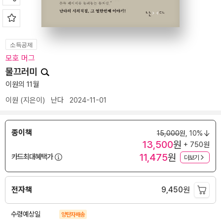
소득공제
모호 머그
물끄러미
이원의 11월
이원
(지은이)
난다
2024-11-01
종이책
15,000
원,
10%
13,500
원
+ 750원
11,475
원
카드최대혜택가
더보기
전자책
9,450
원
수령예상일
양탄자배송