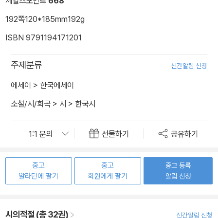
세일즈포인트
668
192쪽
120*185mm
192g
ISBN 9791194171201
주제분류
신간알림 신청
에세이
>
한국에세이
소설/시/희곡
>
시
>
한국시
선물하기
공유하기
중고
중고
중고 등록
알라딘에 팔기
회원에게 팔기
알림 신청
시의적절 (총 32권)
신간알림 신청