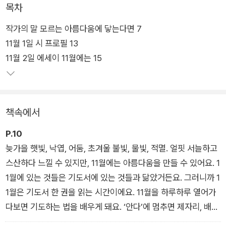
가을과 겨울 사이, 조금은 서늘하고 그러나 시리지만은 않은 계
목차
절, 시인은 그 사이의 말들에서 고요한 기도를, “모르는 아름다
작가의 말 모르는 아름다움에 닿는다면 7
움”을 본다. 다른 존재가 보지 못하는 것을 보는 일. 놓치지 않되
11월 1일 시 프로필 13
억압하지 않고, 간섭하지 않지만 거두지 않는 시선. 모두 “물끄러
11월 2일 에세이 11월에는 15
미”의 자세로야 가능한 일이다. 책 속에는 시와 단상과 에세이,
시를 함께하는 학생들과 나눈 인터뷰, 계절의 끝에 띄우는 편지까
지 다정한 말들과 신중한 침묵이 고루 담겼다. 어쩌면 열두 달 중
가장 ‘깨끗한’ 계절, 함께 만들어가자고, 그리하여 ‘같이 가요’ 말
책속에서
하는 계절의 편지.
P.10
늦가을 햇빛, 낙엽, 어둠, 초겨울 불빛, 물빛, 적멸. 얼핏 서늘하고
스산하다 느낄 수 있지만, 11월에는 아름다움을 만들 수 있어요. 1
1월에 있는 것들은 기도서에 있는 것들과 닮았거든요. 그러니까 1
1월은 기도서 한 권을 읽는 시간이에요. 11월을 하루하루 열어가
다보면 기도하는 법을 배우게 돼요. ‘안다’에 멈추면 제자리, 배우
는 이유는 변화하기 위해서죠. 기도가 시인 것은 나를 변화시키기