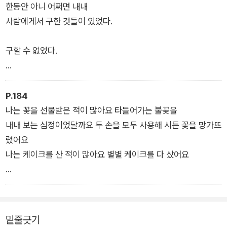
투명한 사과 있었다
한동안 아니 어쩌면 내내
초록 사과 있었다
사람에게서 구한 것들이 있었다.
들어찬 것들은 모두 빛이라고 부를 수 있었다
구할 수 없었다.
그리고
맨 위 칸에 새가 있었다
그렇다면 그걸 신이라는 존재가 갖고 있을까.
P.184
아주 작은 빛을
내가 나를 구할 때만
나는 꽃을 선물받은 적이 많아요 타들어가는 불꽃을
아래로 아래로
신은 나타났다.
내내 보는 심정이었달까요 두 손을 모두 사용해 시든 꽃을 망가뜨
알처럼 떨어뜨리고 있었다
적어도 나는 그랬다.
렸어요
_11월 7일 「백년도 더 된 아주 작은 동그라미 때문에」
나는 케이크를 산 적이 많아요 별별 케이크를 다 샀어요
내가 나를 구하겠다 마음먹을 때
내가 어려움을 겪지 않으면 신은 나타나지 않았다.
종이 상자를 열면 서랍을 열면 방을 여는 것처럼
내가 어려울 때
자꾸자꾸 번지는 메아리를
밑줄긋기
나도 모르는 문장이 떠올랐고 그 문장이 떠오르자