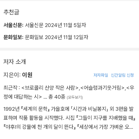
추천글
서울신문:
서울신문 2024년 11월 5일자
문화일보:
문화일보 2024년 11월 12일자
저자 소개
지은이:
이원
저자파일
신간알림 신청
최근작 :
<브로콜리 산양 작은 사람>
,
<어슬렁과기웃거림>
,
<우
정에 대답하는 시>
… 총 40종
(모두보기)
1992년 『세계의 문학』 가을호에 「시간과 비닐봉지」 외 3편을 발
표하며 작품 활동을 시작했다. 시집 『그들이 지구를 지배했을 때』
『야후!의 강물에 천 개의 달이 뜬다』 『세상에서 가장 가벼운 오토
바이』 『불가능한 종이의 역사』 『사랑은 탄생하라』 『나는 나의 다