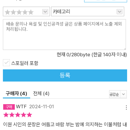
계가 우리의 사계(四季)가 되어 있을 테지요. 그러니 언제 읽어
도 좋은 책, 따라 읽으면 더 좋을 책! 제철 음식만 있나, 제철 책도
카테고리
있지, 그런 마음으로 시작한 기획입니다. 그 이름들 보노라면 달
과 시인의 궁합 참으로 적절하다, 때(時)와 시(詩)의 만남 참말로
적절하다, 고개 끄덕이시라 믿습니다. 1월 1일의 일기가, 5월 5일
의 시가, 12월 25일의 메모가 아침이면 문 두드리고 밤이면 머리
맡 지킬 예정입니다. 그리 보면 이 글들 다 한 통의 편지 아니려나
현재
0
/280byte (한글 140자 이내)
합니다. 매일매일 시가 보낸 편지 한 통, 내용은 분명 사랑일 테지
스포일러 포함
요. [ 2024 시의적절 라인업 ] 1월 김민정 / 2월 전욱진 / 3월 신
등록
이인 / 4월 양안다 / 5월 오은 / 6월 서효인 7월 황인찬 / 8월 한
정원 / 9월 유희경 / 10월 임유영 / 11월 이원 / 12월 김복희 * 20
구매자 (4)
전체 (4)
24년 시의적절은 사진작가 김수강과 함께합니다. 여전히 아날로
그, 그중에서도 19세기 인화 기법 ‘검 프린트’를 이용해 사진을 그
WTF
2024-11-01
메뉴
려내는 그의 작업은 여러 차례, 오래도록, 몸으로 시간을 받아들
이는 일입니다. 시간으로 그리는 사진과 시간으로 쓴 시의 적절한
이원 시인의 문장은 어둡고 바람 부는 밤에 의지하는 이불처럼 내
만남은 2024년 열두 달 계속됩니다.