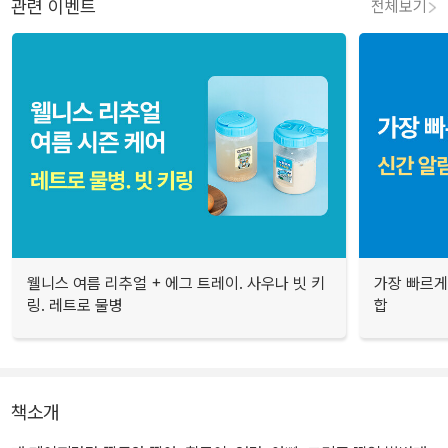
관련 이벤트
전체보기
웰니스 여름 리추얼 + 에그 트레이. 사우나 빗 키
가장 빠르게
링. 레트로 물병
합
책소개