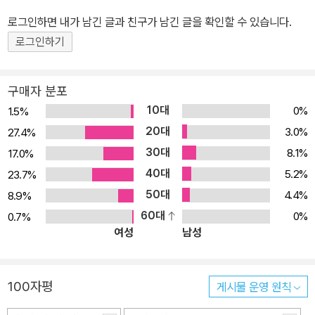
있는 기회를 제공합니다. 짱구가 던지는 질문에 나의 마음이 어떤 상
로그인하면 내가 남긴 글과 친구가 남긴 글을 확인할 수 있습니다.
태였는지, 내가 얼마나 성장했고 변화했는지 파악할 수 있게 해줍니
로그인하기
다. “아침에 눈을 떴을 때 제일 먼저 떠오른 생각이 뭐야?”처럼 짱구
가 친근한 어투로 던지는 가벼운 질문부터, “오늘이 인생 마지막 날이
구매자 분포
라면 무엇을 하고 싶어?”처럼 깊이 생각하게 하는 철학자 짱구의 질
10대
0%
1.5%
문에 당신의 생각을 담아서 적어보세요. 1월 1일을 시작하며 “올해 꼭
20대
3.0%
27.4%
하고 싶은 한 가지를 말해줄래?”부터 12월 31일을 마무리하며 “너의
30대
8.1%
17.0%
버킷리스트 10가지를 써봐.”까지, 매일매일 짱구가 던지는 질문에 답
40대
을 기록해나가다 보면 무심코 흘려보낼 뻔했던 우리 삶의 반짝거리는
5.2%
23.7%
순간들을 기록하고 기억하게 될 것입니다.
50대
4.4%
8.9%
60대
0%
0.7%
여성
남성
100자평
게시물 운영 원칙