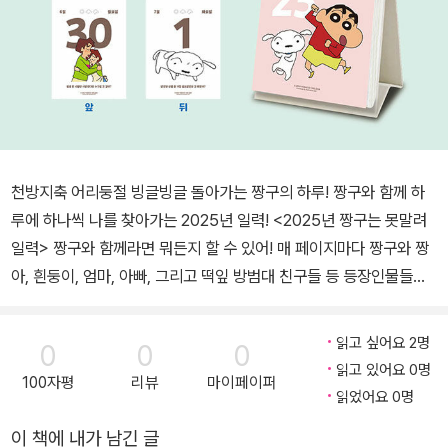
천방지축 어리둥절 빙글빙글 돌아가는 짱구의 하루! 짱구와 함께 하
루에 하나씩 나를 찾아가는 2025년 일력! <2025년 짱구는 못말려
일력> 짱구와 함께라면 뭐든지 할 수 있어! 매 페이지마다 짱구와 짱
아, 흰둥이, 엄마, 아빠, 그리고 떡잎 방범대 친구들 등 등장인물들의
사랑스럽고 감동 넘치는 일러스트가 그려져 있고, 우리에게 하루에
한 가지씩 질문을 던집니다. 하루가 지나가기 전에 짱구가 묻는 질문
읽고 싶어요 2명
0
0
0
에 답해보는 시간을 가져보세요. 스프링으로 편하게 넘겨 사용 할 수
읽고 있어요 0명
100자평
리뷰
마이페이퍼
있습니다. 하루하루의 질문이 매일 다르게 쓰여 있습니다. 《2025년
읽었어요 0명
짱구는 못말려 일력》은 내가 몰랐던 나를 발견하고, 나와 내 감정을
이 책에 내가 남긴 글
더 잘 알아가기 위한 매일매일 새로운 365개의 질문에 직접 답할 수