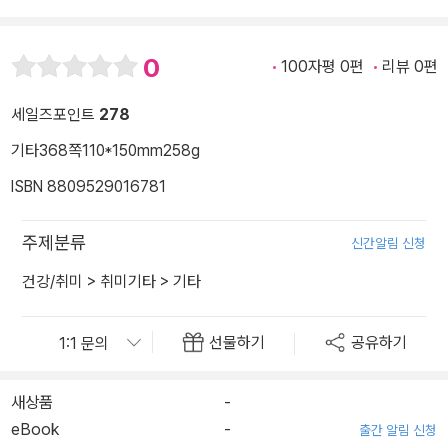
0
100자평 0편
리뷰 0편
세일즈포인트
278
기타
368쪽
110*150mm
258g
ISBN 8809529016781
주제분류
신간알림 신청
건강/취미
>
취미기타
>
기타
선물하기
공유하기
새상품
-
eBook
-
출간 알림 신청