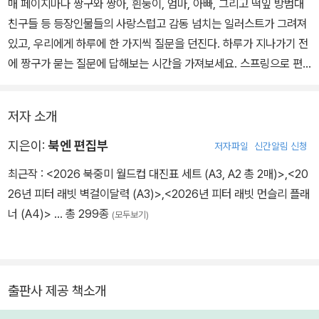
매 페이지마다 짱구와 짱아, 흰둥이, 엄마, 아빠, 그리고 떡잎 방범대
친구들 등 등장인물들의 사랑스럽고 감동 넘치는 일러스트가 그려져
있고, 우리에게 하루에 한 가지씩 질문을 던진다. 하루가 지나가기 전
에 짱구가 묻는 질문에 답해보는 시간을 가져보세요. 스프링으로 편
하게 넘겨 사용 할 수 있다.
저자 소개
지은이:
북엔 편집부
저자파일
신간알림 신청
최근작 :
<2026 북중미 월드컵 대진표 세트 (A3, A2 총 2매)>
,
<20
26년 피터 래빗 벽걸이달력 (A3)>
,
<2026년 피터 래빗 먼슬리 플래
너 (A4)>
… 총 299종
(모두보기)
출판사 제공 책소개