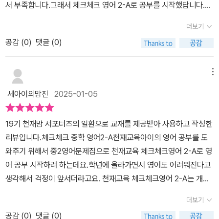
서 부족합니다.그래서 체크체크 영어 2-A로 공부를 시작했답니다.천
문으로 구분되어 학습할 수 있는 부분이 참 좋더라구요. 앞부분 전체
재교육 체크체크 시리즈를 좋아하는데체크체크 영어는 처음입니다.
적인 문법 개념은 풀이해보았는데 머리속에 잘 정리해두면 참 수월할
더보기
체크체크 영어는 본책과 영어듣기능력평가 대비 교재와 정답과 해설
것 같았어요. 나머지 부분도 방학기간동안 열심히 풀이해보겠습니다.
공감 (
0
)
댓글 (0)
로 구성되어 있답니다.앞부분에는 영어의 기본이 되는 품사, 문장의
#천재교육 #체크체크영어 #교재협찬 #중학영어 #중학영어문제집
구성 요소, 구, 절이 나와 있어요.막둥이는 문법이 약해서 노트에 써보
#중2영어문제집 #홈스쿨링 #홈스쿨 #엄마표 #겨울방학 #중등맘
면서 공부하더군요.교과서 공부 시작합니다.Lesson 1 He wanted
메뉴
me to know the truth.Lesson 1에선 1, 2, 3, 4, 5형식 문장을 공
세아이의맘진
2025-01-05
부하게 됩니다.모든 영어 문장은 동사의 종류에 따라 뒤에 오는 말이
달라지고동사 뒤에 보어나 목적어가 어떻게 사용되는지에 따라 5가
19기 천재맘 서포터즈의 일환으로 교재를 제공받아 사용하고 작성한
지 문장 형식으로 나뉩니다.교과서 어휘부터 공부해요. QR코드를 스
리뷰입니다.체크체크 중학 영어2-A천재교육아이의 영어 공부를 도
캔하면 원어민 발음을 들을 수 있어요.교과서 문법을 공부했어요.1형
와주기 위해서 중2영어문제집으로 천재교육 체크체크영어 2-A로 영
식은 주어+동사만으로2형식은 주어+동사+보어로.3형식은 주어
어 공부 시작하려 하는데요.학년에 올라가면서 영어도 어려워진다고
+동사+목적어로,4형식은 주어+동사+간접목적어+직접목적어로이
생각해서 걱정이 앞서더라고요. 천재교육 체크체크영어 2-A는 개념
루어진 문장입니다.5형식은 주어+동사+목적어+보어로 이루어진
부터 문제까지 한권으로 공부할 수 있는데요. 교과서 공부도 같이 할
문장으로5형식에서는 목적어와 목적격 보어는 동격이거나 목적격 보
더보기
수 있는 교재라서 마음에 들었어요. 단원별로 배울 내용과 영문법을
어가 목적어를 보충 설명해요.이런 내용은 문장을 보면서 공부하면
공감 (
0
)
댓글 (0)