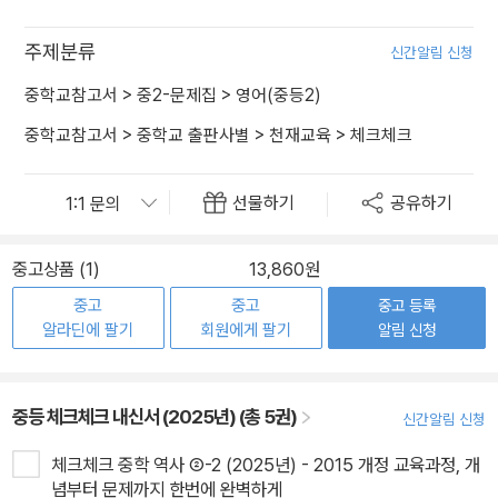
주제분류
신간알림 신청
중학교참고서
>
중2-문제집
>
영어(중등2)
중학교참고서
>
중학교 출판사별
>
천재교육
>
체크체크
선물하기
공유하기
중고상품 (1)
13,860원
중고
중고
중고 등록
알라딘에 팔기
회원에게 팔기
알림 신청
중등 체크체크 내신서 (2025년) (총 5권)
신간알림 신청
체크체크 중학 역사 ②-2 (2025년) - 2015 개정 교육과정, 개
념부터 문제까지 한번에 완벽하게