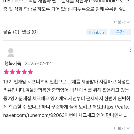
n Book으로 핵심 개념과 필수 문제를 확인하고 Workbook으로 보
충 및 심화 학습을 하도록 되어 있습니다부록으로 함께 수록된 실
전 중학 영어 듣기 모의고사 8회+Dictation으로 시‧도교육청 영어
더보기
듣기능력평가에 완벽 대비하며 영어 듣기 연습을 충분히 할 수 있습
공감 (
0
)
댓글 (0)
니다중학교 필수 어휘를 주제별로 정리하여 공부하기 편하게 해놓았
고 교재 상단의 QR코드를 스캔하면 음원도 들을 수 있습니다핵심 문
법을 이해하기 쉽게 정리하여 혼자 공부하는데 무리가 없고 내신 대
메뉴
비 문법 실전 문제들로 공부한 것들을 확인하고 넘어갈 수 있습니다
행복가득
2025-02-12
교과서 대화문을 통해 묻고 답하며 다양한 표현을 배우고 각 어휘들
의 쓰임과 문장 구조를 이해합니다학교 시험에 자주 나오는 유형
19기 천재맘 서포터즈의 일환으로 교재를 제공받아 사용하고 작성한
인 독해, 문법, 대화문 등 여러 문제를 연습하니 직독직해, 서술형
리뷰입니다.겨울방학동안 중학영어 내신 대비를 위해 활용하고 있는
에 많은 도움이 됩니다Main Book을 충분히 공부한 후 Workbook
중2영어문제집 체크체크 영어예요.개념부터 문제까지 한번에 완벽하
으로 배운 내용을 다시 확인하며 복습하니 부족한 부분들이 확인되
게 학습할 수 있다고 하니 꾸준하게 풀어 보려고 해요.https://cafe.
어 실력 향상에 좋습니다"체크체크 중학 영어"로 공부하는 걸 적극 추
naver.com/tunemom/92063이번에 체크체크 영어 만나면서 천
천합니다19기 천재맘 서포터즈의 일환으로 교재를 제공받아 사용하
재교육에서 나오는 영어문제집은 어떤 것이 있을까 궁금했는데요.중
고 작성한 리뷰입니다
더보기
학 영어 로드맵을 살펴보니 중학생을 위한 영어문제집이 이렇게 많은