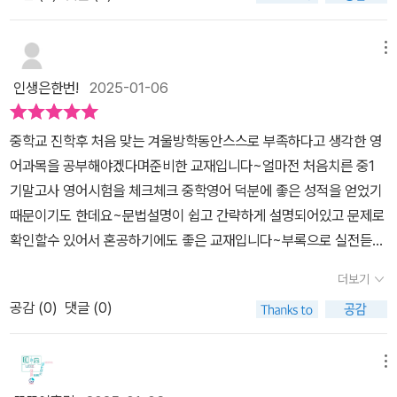
한눈에 살펴보기 좋은데요.영문법은 특히나 아이들이 어려워 하니 단
되지요.문장 쓰기와 직독직해도 풀었습니다.막둥이는 초등학생 시절
원에 맞춰서 잘 따라 공부해줘야 겠네요.중2영어 공부 시작 하기 전
원서를 읽은 덕에 직독직해는 그나마 나은 편입니다.체크체크 영어를
에 공부해야 할 곳이 있는데요.영문법을 배우려면 문장의 구조, 품사
메뉴
2월 중에 최대한 공부해서학기 중에 영어 걱정 없이 공부할 수 있었
의 종류와 역활을 미리 살펴보고 체크해 보는게 좋아요.예시와 함께
으면 합니다.어휘 문법 쓰기 듣기 독해까지 체크체크 영어 한 권이면
인생은한번!
2025-01-06
품사가 설명되어 있어서 보고 품사를 익히기는 어렵지 않았어요.문장
다 해결되겠어요.
의 구성요소를 찾는 연습을 하면서 구조와 구에 대해서도 배울 수 있
중학교 진학후 처음 맞는 겨울방학동안스스로 부족하다고 생각한 영
는데요.구는 아이가 좀 어렵게 느낄 수 도 있지만, 설명을 보면서 따라
어과목을 공부해야겠다며준비한 교재입니다~얼마전 처음치른 중1
하면 쉽게 이해할 수 있어요.중2영어문제집 체크체크영어에서는 영
기말고사 영어시험을 체크체크 중학영어 덕분에 좋은 성적을 얻었기
문법 공부하기전에 알아두어야할 부분을 공부하면서 기본 실력을 체
때문이기도 한데요~문법설명이 쉽고 간략하게 설명되어있고 문제로
크해보는게 좋은데요.쉬운개념이지만 잘 이해하지 못하면서 영어가
확인할수 있어서 혼공하기에도 좋은 교재입니다~부록으로 실전듣기
어렵다고 생각 들 수 있어 이분분은 잘 체크해 주는게 좋아요.체크체
모의고사가 있어서 듣기공부도 함께 할수 있어 좋더라구요~
크 영어 2-A에서는 교과서 어휘와 교과서 문법을 공부해볼 수 있는데
더보기
요.내신에 자주 등장하는 영문법 개념도 콕콕 찝어서 공부할 수 있고,
공감 (
0
)
댓글 (0)
영문법 문제를 풀어보면서 문법 기초 훈련을 해볼 수 있어요.영문법
을 공부한 후에는 문법으로 문장 쓰기를 통해서 영작하는 연습을 할
메뉴
수 있는데요.문장쓰기 연습을 하면서 영문법까지 체크해볼 수 있어