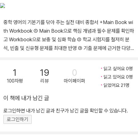
중학 영어의 기본기를 닦아 주는 실전 대비 종합서 +Main Book wi
th Workbook ➀ Main Book으로 핵심 개념과 필수 문제를 확인하
고 Workbook으로 보충 및 심화 학습 ➁ 학교 시험지를 철저히 분
석, 빈출 및 신유형 문제를 최대한 반영 ➂ 기출 문제에 근거한 다양한
서술형 문제 연습 +실전 중학 영어 듣기 모의고사 8회+Dictation
➀ 시‧도교육청 영어듣기능력평가 완벽 대비 ➁ 받아쓰기 훈련을 통
읽고 싶어요 0명
1
19
0
해 정확하게 듣고 빠르게 이해하는 능력 기르기 ➂ QR코드 스캔으로
읽고 있어요 0명
100자평
리뷰
마이페이퍼
음원을 쉽고 빠르게 확인
읽었어요 21명
이 책에 내가 남긴 글
로그인하면 내가 남긴 글과 친구가 남긴 글을 확인할 수 있습니다.
로그인하기