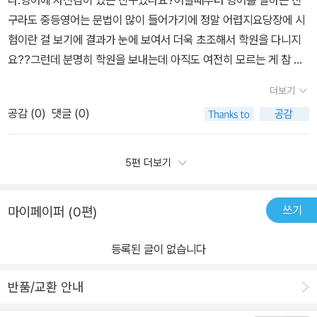
전, 중학 영어에서 중요한 기본 문법을 간략하지만 전체적으로 점검
구라도 중등영어는 문법이 많이 들어가기에 정말 어렵지요당장에 시
할 수 있도록 구성해 놓았습니다.품사, 문장의 구성요소, 구, 절에 대
험이란 걸 보기에 결과가 눈에 보여서 더욱 초조해서 학원을 다니지
한 영상 강의를 보면서 다시 한번 점검할 수 있어서 좋아요.본문 지문
요??그런데 분명히 학원을 보내는데 아직도 여전히 모르는 게 참 많
에 해당하는 교과서 어휘를괄호 안에 있는 단어로 찾기, 우리말과 일
을 거에요그럴 때 불안한 마음을 싹 바꿔줄 책이 있어서 소개해 봅니
치하는 빈칸 쓰기, 영영 풀이 낱말 맞추기를 통해 익힐 수 있습니다.해
더보기
다.체크체크 영어 2-A는 새 교육과정에 따라 개발된 영어 교과서의
당하는 과에 나오는 교과서 문법을 정리하면서 문법 기초 훈련을 한
공감 (
0
)
댓글 (0)
내용을 철저히 분석하여 반영한 문제집인데요.중2영어문제집중에서
후, 문장 쓰기 문제, 직독직해 문제를 풀어보면서 문법 강화 훈련을 할
이보다 친절한 문제집이 있을까 할 정도로 정말 잘 구성되어 있어요.^
수 있도록 구성해 놓았어요.실전인 시험 준비를 위한 단원 평가 문제
^다양한 유형의 학교 시험 문제와 서술형 문제를 담아 철저한 내신 대
5편 더보기
라고 할 수 있는 내신 대비 문법 실전 문제와 고득점을 위한 서술형 문
비가 가능하게 만든 문제집인데요체크체크 이름답게 반복적으로 체
제로 시험 준비 하기에 좋습니다.영어 시험에서 고득점을 받기 위해
크해서 구멍 없이 쫀쫀하게 시험에 대비할 수 있도록 만들었어요Sta
서는 선생님들도 항상 하시는 말씀이 지문을 달달 외우라는 것인데
쓰기
마이페이퍼 (0편)
rter Activities에서는 본격적으로 공부하기 이전에 영어의 기초를
요, 지문을 달달 외워도 실전 문제를 잘 풀 수 있어야 하기 때문에 문
잘 닦을 수 있어서 정말 좋더라고요아이가 평상시 알고는 있었는데
법, 서술형 문제를 다양하게 꼭 풀어봐야 해요.문법 못지 않게 중요한
등록된 글이 없습니다
개념 정리가 안되었던 것들을 한 번에 정리할 수 있어서 정말 큰 도움
교과서 대화문의 유형을 나누어 설명해 놓고, 대화문을 들을 수 있게
을 받았던 거 같아요.매번 여러 단계에 걸쳐서 공부했던 것을 한 번에
QR코드를 제공해 두었으며, 필수 대화문 문제를 풀어보면서 시험 준
반품/교환 안내
정리하니 확실히 도움이 많이 되었네요중학 영어의 기본기를 닦아 주
비하기에 좋아요.Work Book을 통해외우고 외워도 자꾸만 초기화
는 실전 대비 종합서답게 영어 전 영역에서 골고루 잘 담고 있어서 정