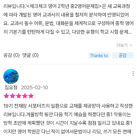
할 수 있어서 서술형 문제에도 대비할 수 있었습니다. 그리고 독해문
리뷰입니다.'<체크체크 영어 2학년 중2영어문제집>은 새 교육과정
어 실전 듣기 모의고사도 만나 볼 수 있는데요.실전처럼 영어 듣기 평
제도 포함되어 있어서 문법을 통해 리딩까지 잡을 수 있었어요.약 35
에 따라 개발된 영어 교과서의 내용을 철저히 분석하여 반영되었어
가를 할 수 있는 모의고사가 8회 제공되고 있어요.매년 시행하고 있
문제 정도의 내신 대비 문법 실전 문제를 풀어보았는데, 잘 틀리는 유
요. 교과서 필수 어휘, 문법, 대화문을 체계적으로 구성하여 중학 영어
는 영어듣기능력평가에 대비할 수 있겠죠.받아쓰기 훈련을 통해 직청
형, 시험 단골 문제, 고득점을 위한 서술형 문제가 표시되어 있어 공부
의 기본기를 탄탄하게 다질 수 있고, 다양한 유형의 학교 시험 문제와
직해 실력을 기를 수 있으니 영어듣기능력평가 대비를 위한 교재 꼭
가 더 잘 되었습니다. 여기서 끝이 아니에요. 교과서 대화문이 포함되
서술형 문제를 담아 철저한 내신 대비가 가능하답니다. 실전 모의고
꼭 활용하여 듣기 실력 쑥쑥 키워 나가도록 해야겠죠.영어 내신 대비
어 있어 회화까지 챙길 수 있습니다. 정말 체크체크 영어는 놀라울 정
더보기
사 8회 + Dictation 활동을 구성하여 시도 교육청 영어듣기능력평
를 위한 겨울방학 교재로 활용하고 있는 중2영어문제집 체크체크 영
도로 알차게 구성되어 있더라고요.마지막으로 리뷰 테스트까지! 어
공감 (
0
)
댓글 (0)
가도 완벽히 대비할 수 있구요. 교과서 어휘와 대화문, 듣기 모의고사
어~중학 영어 기본기를 닦기에 좋은 구성이라 학년 올라가기 전에 활
휘, 문법, 리딩, 회화, 서술형까지 모두 공부할 수 있는 체크체크 영어,
의 음원 파일은 QR코드로 쉽고 빠르게 확인할 수 있네요.울중딩이
용하면 좋을 교재로 추천하고 싶네요.#천재교육 #체크체크영어 #교
꼭 한번 살펴보세요!
방학기간동안 문법을 다져두어야 할 것 같아서 체크체크 영어문제집
재협찬 #중학영어 #중학영어문제집 #중2영어문제집 #홈스쿨링 #
메뉴
을 만나보았어요. 체계적으로 학습하기 좋게 구성되어 있어서 한장한
홈스쿨 #엄마표 #겨울방학 #중등맘 #영어문제집추천 #중등영어문
집요정
2025-02-10
장 놓치지 않는다면 실력으로 이어질 것 같은 기대감이 팍팍 생기더
제집 #중등영어 #천재맘서포터즈
라구요. 참고로 천재교육 중학 영어 로드맵을 보니 이렇게 많은 참고
19기 천재맘 서포터즈의 일환으로 교재를 제공받아 사용하고 작성한
서가 있는 줄 몰랐어요. 부족한 부분은 이 로드맵을 보면서 채워야겠
리뷰입니다.겨울방학 동안 다음 학기 예습을 하겠다던 중1 막둥이는
어요.링크 : https://cafe.naver.com/tunemom/92063체크체크
방학 초반에 계획했던 것이 시간이 지날수록 점점 밀리고 있네요.중1
영어문제집은 처음 접해봤는데 너무 요약 정리가 잘 되어 있었어요.
이지만 영어 학원은 다닌 적이 없어서문법이나 리딩, 쓰기 모든 면에
무엇보다 문법 정리가 잘 되어 있어서 좋았구요. 내신 대비 문법, 대화