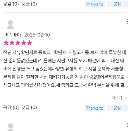
공감 (
0
)
댓글 (0)
줄 몰랐어요.아이의 의사와는 상관없이 엄마의 눈에는 다음에 어떤
문제집을 풀까 살펴보기 바빴답니다.로드맵 찬찬히 살펴보고 다음 문
제집 선택해야겠어요.아이와 함께 영어 공부하다 보면 품사, 문장의
메뉴
구성성분, 구, 절 등 영어 기본 개념이지만 종종 헷갈리는 경우가 있는
버럭마미
2025-02-10
데요.본격적으로 공부하기 전에 개념 확실하게 정리해볼 수 있었답니
다.개념 정리와 함께 간단하게 문제 풀면서 자신의 것으로 만들기!!중
작년 자유학년제로 중학교 1학년 때 지필고사를 보지 않아 특별한 내
2영어문제집 체크체크 영어는 교과서 어휘 공부부터 시작을 해요. 대
신 준비를없었는데요. 올해는 지필고사를 보기 때문에 학교 내신 대
인관계와 관련한 어휘 공부를 하는데요.Qr코드를 찍어 영어 파일을
비에 신경을 쓰고 싶었는데다양한 유형의 학교 시험 문제와 서술형
들으면서 단어를 익혀 보아요.어휘 익히고 문제로 확인하고~~중2
문제를 담아 철저한 내신 대비가가능할 거 같아 중2영어문제집으로
올라가는 아이가 어려워하는 문법 공부를 해봅니다.1형식부터 5형식
체크체크 영어를 선택했어요.새 중학교 교과서 완벽 분석을 위해 필
까지 다시 한번 개념 정리하고 문제 풀면서 반복학습!!내신만점 포인
수 어휘를 주제별로 정리해주고큐알코드로 음원을 확인할 수 있어 정
트 부분도 빼놓지 않고 읽어 보면서 영어 문법 실력을 다져봅니다.개
더보기
확한 발음 공부도 할 수 있고,음원을 틀어놓고 외운 것을 확인해볼 수
념정리와 간단 문제를 풀어 문법 기초 훈련을 했다면 문법으로 문장
공감 (
0
)
댓글 (0)
도 있어요.새 교육과정에 따라 개발된 영어 교과서의 내용을 철저히
쓰기를 통해 강화 훈련을 이어 나가죠.제시된 문장 성분에 맞게 문장
분석하여 반영한중2영어문제집 체크체크영어는교과서 필수 어휘와
을 완성하는 문제, 우리말과 일치하도록 표현 바르게 배열하기 등 다
문법, 대화문을체계적으로 구성하여 중학 영어의 기본기를 탄탄하게
메뉴
양한 문제를 풀어 보면서 문장 형식을 완벽하게 익힐 수 있기를 바래