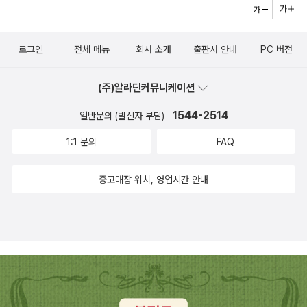
되는 영어 단어,모두 이해했다고 생각했는데 문장을 쓰니까 이상해지
말 놀라웠어요학교 시험지를 철저히 분석해서 공부하니 실제 시험에
는 문법,필수 의사소통 표현을 다시 한번 정리해 볼 수 있도록 되어 있
서 당황하지 않아서 정말 좋아요빈출 및 신유형 문제를 최대한 반영
어서 굿!천재교육 영어교과서는 필수이고, 타출판사의 교과서라도 내
로그인
전체 메뉴
회사 소개
출판사 안내
PC 버전
해서 실제 시험에서 고득점 받기 쉽겠지요?? ^^기출문제에 근거한
신 공부에 최적화된 교재인체크체크 중학영어로 수업 진도에 맞춰 개
다양한 서술형 문제 연습하니 이제 중학교 영어는 더 이상 걱정이 없
념부터 문제까지 중학영어 베이스를 탄탄히 다질 수 있는중2영어문
(주)알라딘커뮤니케이션
어요사실 초등 고학년들도 공부할 수 있을 만큼 문제집이 정말 친절
제집은 체크체크 중학 영어 2-A 를 살펴보시길 추천드립니다.#체크
한 거 같아요.^^직독직해를 통해 영어 공부의 마무리까지 정말 모든
1544-2514
일반문의 (발신자 부담)
체크 #체크체크중학영어2 #중2영어문제집 #천재교육
분야를 철저하게 담았는데요.중학영어문제집의 최강자가 아닐까 추
1:1 문의
FAQ
천해 봅니다.^^강추해요.^^​#중2영어문제집 #체크체크영어 2-A #중
학영어문제집추천 #천재교육 #중학영어 #중학내신대비문제
중고매장 위치, 영업시간 안내