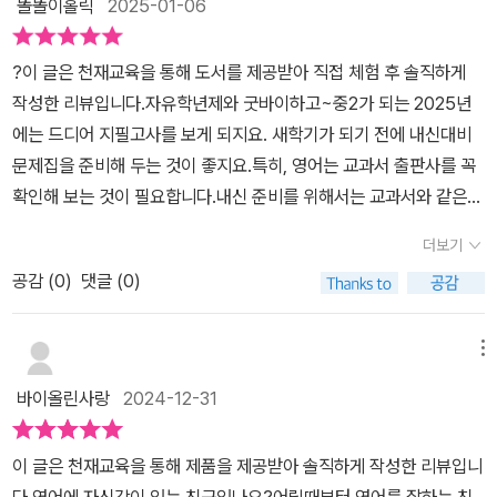
꼼꼼히 공부해보는게 좋아요.그리고, 직독직해 문제를 공부해 볼 수
똘똘이홀릭
2025-01-06
있는데요.지문이 긴 문장을 독해 해볼 수 있고, 문제에 답을 하면서 배
운 내용을 체크해볼 수 있어요.체크체츠 영어 2-A 에서는 내신 실전
?이 글은 천재교육을 통해 도서를 제공받아 직접 체험 후 솔직하게
문제와 내신 대화문 실전 문제까지 제공하고 있어 내신공부하기에도
작성한 리뷰입니다.자유학년제와 굿바이하고~중2가 되는 2025년
좋은데요.자주 틀리는 유형, 서술형유형등 주요 문제에는 표시되어
에는 드디어 지필고사를 보게 되지요. 새학기가 되기 전에 내신대비
있어 중요부분만 공부해보기도 좋더라고요.교과서 공부도 할 수 있
문제집을 준비해 두는 것이 좋지요.특히, 영어는 교과서 출판사를 꼭
고, 영어 개념공부도 할 수 있는 중2영어문제집 체크체크 영어 2-A로
확인해 보는 것이 필요합니다.내신 준비를 위해서는 교과서와 같은
공부해보시길 추천드려요.천재교육 중학영어 로드맵을 보고 아이에
출판사의 자습서, 평가문제집을 활용하는 방법도 있고, 같은 출판사
더보기
게 맞는 교재로 선택해서 영어 공부해보면 좋을것 같아요.
의 중2영어문제집 인 체크체크 중학영어 2-A 를 선택하여 개념부터
공감 (
0
)
댓글 (0)
문제까지 내신 준비에 적합한 체크체크 교재로 준비하는 방법도 좋습
니다.꼭 천재교육 교과서가 아니더라도, 내신 시험은 외부 지문에서
문제를 출제하기도 하기 때문에, 내신 시험 대비에 좋은 문제집을 활
메뉴
용해 문법, 어휘, 직독직해, 리스닝, 딕테이션 등을 연습하면서 공부하
바이올린사랑
2024-12-31
면 좋은데,체크체크 중학영어 2-A 는 이 과정을 잘 담아 놓은 교재입
니다.체크체크 중학영어 2-A 는 1학기에 해당하는 Lesson 1 ~ Les
이 글은 천재교육을 통해 제품을 제공받아 솔직하게 작성한 리뷰입니
son 6 까지의 내용을 담고 있습니다.본격적인 본문 공부에 들어가기
다.영어에 자신감이 있는 친구있나요?어릴때부터 영어를 잘하는 친