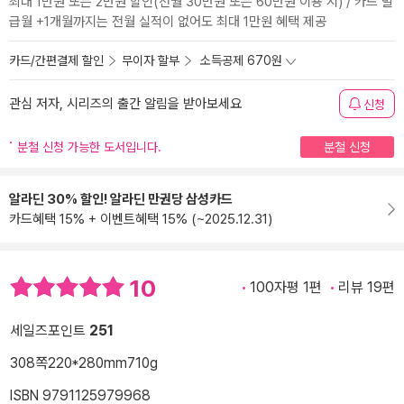
최대 1만원 또는 2만원 할인(전월 30만원 또는 60만원 이용 시) / 카드 발
급월 +1개월까지는 전월 실적이 없어도 최대 1만원 혜택 제공
카드/간편결제 할인
무이자 할부
소득공제 670원
관심 저자, 시리즈의 출간 알림을 받아보세요
신청
분철 신청 가능한 도서입니다.
분철 신청
알라딘 30% 할인! 알라딘 만권당 삼성카드
카드혜택 15% + 이벤트혜택 15% (~2025.12.31)
10
100자평 1편
리뷰 19편
세일즈포인트
251
308쪽
220*280mm
710g
ISBN 9791125979968