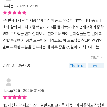
다질 수 있게 구성되었어요.주요 대화문과 추가 표현 제시까지 큐알
봅니다.문법 강화 훈련인 직독직해 문제를 풀어 보아요.아이와 함께
루나문
2025-02-05
코드로 음원 확인해서 들을 수 있어조금 더 확장해서 영어공부가 되
천천히 문장을 읽어 보고 해석을 해보았어요. 문제를 풀어 보면서 문
더라구요.또 바로 문제를 풀어서 확인하다보니 제대로 이해했는지 확
법을 확실하게 익혀 볼 수 있었답니다.내신 대비를 위한 문법 실전 문
-출판사에서 책을 제공받아 열심히 풀고 작성한 리뷰입니다-중딩 1
인할 수 있구요.중2영어문제집 체크체크 영어는 메인북과 워크북으
제도 풀어 보아요.다양한 유형의 문제를 풀면서 문법 실전 훈련에 돌
호와 함께 체크체크 중학영어 2-A를 풀어보았어요! 천재교육의 중학
로 나눠져 있는데메인북으로는 교과서 완벽 분석을 위한 핵심 개념과
입~시험단골문제와 잘 틀리는 유형 문제 등 표시가 되어 있으니 문제
영어 로드맵을 먼저 살펴보니, 천재교육 영어 문제집들을 한 번에 파
필수 문제를 풀어보았다면워크북으로는 보충 및 심화학습을 할 수 있
풀 때 참고하면 좋을 것 같아요.교과서를 기반으로 하고 있는 종합서
악할 수 있어서 정말 도움이 되더라고요. 이 로드맵을 참고하면 영역
게 도와주고 있어요.받아쓰기 훈련을 통해 정확하게 듣고 빠르게 이
인 체크체크 영어 문제집 꾸준히 풀어 보면서 공부한다면 학교 내신
별로 부족한 부분을 공부하는 데 아주 좋을 것 같아요. 체크체크는 종
해하는 능력을 기를 수 있는실전 듣기 모의고사 6회와 Dictation 활
대비 어렵지 않을 것 같은데요.교과서 대화문을 살펴보고 관련 문제
합서에 속합니다.이제 본격적으로 체크체크 영어를 풀어본 후기를 전
동, 기출 2회를 구성하여시, 도 교육청 영어듣기능력평가도 완벽히
더보기
들을 풀어 볼 수 도 있답니다.리뷰테스트를 끝으로 한 개의 Lesson
해드릴게요. 우리 1호가 관계대명사를 어려워해서 5단원부터 풀기
대비할 수 있다보니,첫 영어시험에서의 듣기평가도 잘 할 수 있겠죠?
이 마무리가 되는데요.필수 어휘 익히기를 시작으로 문법 기초 훈련,
공감 (
0
)
댓글 (0)
시작했어요. 관계대명사는 접속사와 대명사의 역할을 하며 두 문장을
문법 강화 훈련, 문법 실전 훈련, 대화문 익히기, 대화문 실전 훈련까
연결한다고 정의부터 알려줍니다. 여기서는 주격, 목적격, 소유격 관
지 단계별로 차근차근 공부하다 보면 중2영어 교과서 완전 정복 어렵
계대명사와 관계대명사 WHAT의 용법을 배웁니다.먼저 교과서 어휘
메뉴
지 않을 것 같아요.학교 영어 공부에 대한 자신감도 쑥쑥 자라나겠죠.
를 살펴보며 빈칸에 알맞은 말을 보기에 골라쓰면서 어휘를 익혔어
jakop725
2025-01-05
체크체크 영어 메인북의 뒷쪽에 보면 워크북 부분이 있어요.주요 어
요. 교과서 문법 부분은 차근차근 정리되어 있어 바로 옆에서 확인할
휘와 문법 그리고 필수 의사소통 표현에 대한 학습을 보충해 줄 수 있
수 있게 되어 있더라고요. 문법으로 문장 쓰기와 직독직해까지 공부
'19기 천재맘 서포터즈의 일환으로 교재를 제공받아 사용하고 작성한
으니 이 부분도 꼭꼭 활용해야겠어요.따로 분리가 되는 체그체크 영