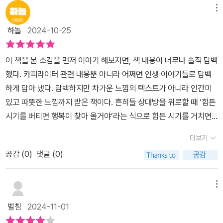
터라는 직업에 대한 진솔한 이야기와 실질적인 조언이 궁금하다면 이
과정과어떤 노력을 했는지,좋은 카피라이터가 되기 위해 어떤 자세,
메뉴
책을 참고해 보시기 바란다.이 포스팅은 흐름출판사로부터 도서를 제
태도, 습관을 갖추어야 하는지 자세히 알려준다.어떤 마음 가짐과 태
공받아 주관적인 관점에서 살펴보고 작성했다.* 출처 : 박 기자의 끌
하놀
2024-10-25
도를 가지고 있어야 제대로 된 창작을 할 수 있는지,창작의 원천인 영
리는 이야기, 책끌
감을 얻기 위한 자세,태도, 습관을 자신에게 맞게 최적화 시킬 수 있는
이 책을 본 소감을 먼저 이야기 해보자면, 책 내용이 너무나 솔직 담백
방법,빠르게 변화하는 시대와 트렌드를 어떤 방식으로 적용하여 창작
했다. 카피라이터 관련 내용뿐 아니라 어쩌면 인생 이야기들로 담백
할 것인지와 효과적으로 설득할 수 있는 메시지를 만드는 비법이 무
하게 담아 냈다. 담백하지만 차가운 느낌의 텍스트가 아니라 인간미
엇인지를 자세히 배울 수 있었다.카피라이터인 저자가 직접 경험하고
있고 따뜻한 느낌까지 받은 책이다. 흔히들 상대방을 위로할 때 ‘힘든
느꼈던 다양한 기록을 바탕으로 쓴 글이기 때문에 새롭게 생각하는
시기를 버티면 행복이 찾아 올거야’라는 식으로 힘든 시기를 거치면
방법과 그동안 생각하지 못했던 사실들을 알 수 있었고, 살아남기, 맷
행복만 남을 것처럼 말하는 경우가 많다. 하지만 저자는 자신의 경험
집, 번아웃, 확신과 의심,콤플렉스, 착각, 자존, 내일, 지속,재능의 발
더보기
을 이야기하며 미사여구를 뺀 현실적인 이야기를 통해 위로와 공감을
견, 원동력, 마음가짐 등.직업인으로서 누구나 흔히 겪게 되는 감정,
공감 (
0
)
댓글 (0)
주고 있다. 개인적으로 여기에서 받는 울림이 컸다. 특히 ‘모든 것은
사람과의 관계, 행동, 상황들을자신만의 방식으로 극복하거나 지켜내
불안으로부터’라는 파트의 내용이 와닿았는데, 저자와 비슷하게 불안
는노하우를 함께 이야기 하기 때문에 많은 도움이 됐다.'카피라이터의
의 정서를 느낀 경험이 있어서 더욱 공감이 갔다. 저자는 지치고 힘들
메뉴
일' 을 통해 배운 내용들을제대로 이해하고 활용할 수 있도록 하면서
었던 불안을 통해 결국에 얻은 것들을 돌아 보게 만들고, 그 감정을 어
여러 상황과 주제에 맞게 차별화 된 아이디어, 공감할 수 있는 메시지,
벌침
2024-11-01
떤 식으로 대해야 할지 마음 자세를 알려주기도 하였다.저자는 책에
소통할 수 있는 아이디어, 새로운 변화를 이끄는 아이디어가 담긴 무