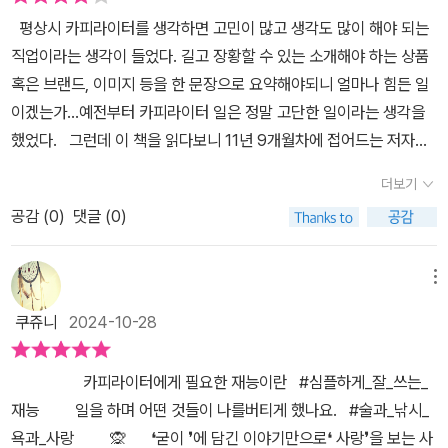
서 이렇게 이야기하고 있다.ㅡ불안해서 자주 불행했지만 불안 위로
언가를 꾸준히 만들어내고싶다.
평상시 카피라이터를 생각하면 고민이 많고 생각도 많이 해야 되는
쌓아 올린 소중한 것들이 저를 지탱해 주고 있다는 걸 느낍니다. 되게
직업이라는 생각이 들었다. 길고 장황할 수 있는 소개해야 하는 상품
아이러니하죠. 절벽에 매달려 있었던 시간만큼 근력이 생긴 느낌이랄
혹은 브랜드, 이미지 등을 한 문장으로 요약해야되니 얼마나 힘든 일
까요.(중략) 그 아이러니함이 준 삶을 이끄는 힘을 알기에 이제는 불
이겠는가...예전부터 카피라이터 일은 정말 고단한 일이라는 생각을
안을 외면만은 하지 않으려고 자세를 고쳐봅니다. 나를 말해 주는, 내
했었다. 그런데 이 책을 읽다보니 11년 9개월차에 접어드는 저자는
가 사랑하는 거의 모든 일들이 모두 불안해서 했던 일이라는 것을 싫
카피라이터 일을 그래도 즐기면서 하고 있는 것 같다는 생각이 들었
지만 인정해야 할 때가 온 것 같거든요.이렇게 떵떵거리는 멋진 발언
더보기
다. p21온 세상이 남의 약점을 잡느라 바쁘고 담점을 숨기기 바쁜데
이 책으로 박제되어 나가겠지만 사실은 아직 불안을 즐길 단계까지는
공감 (
0
)
댓글 (0)
장점만 눈에 불을 켜고 찾아다니는 일을 한다는 것은 꽤 낭만적인 일
못 미친 얕은 내공입니다. 자주 찾아오는 불안에 곧잘 흔들리고, 계속
이 아닌가 생각합니다. 그래서 자주 감동하고 자주 사랑에 빠지게 되
잠 못 이루겠죠. 이 불안이라는 친구는 좀처럼 익숙해지지 않네요. 연
는 것이 습관이 된 것 덤입니다. 그런 마음으로 오늘도 한 카피라이터
메뉴
차가 쌓이고 나이가 들면 괜찮나 싶다가도 또다시 얼굴을 갈아 끼워
는 단 하나의 사랑스러움을 찾으려 머리를 싸맵니다. 이 브랜드, 이 제
제 앞에 나타납니다. 아마 평생 안고 살아야겠죠. 그럴거라면 이놈의
쿠쥬니
2024-10-28
품만이 지닌 이야기를 큰 소리로 외치면 들어 줄 사람이 어딘가엔 꼭
불안을 더 이용해 먹어야 덜 억울하지 않을까요? 살아가면서 많은 미
있을 거라 믿으면서요. 내가 생각해 온 카피라이터의 일처럼 힘들고
션을 마주하고 함께 여러 가지 두려움을 느끼겠지만 불안은 힘이 훨
⠀⠀⠀⠀⠀⠀카피라이터에게 필요한 재능이란⠀#심플하게_잘_쓰는_
고단하기만 한 것이 아니라 장점을 찾는 일이기에 낭만적이라고 생각
씬 쎄서 우리를 앞으로 이끌어줄 것입니다.그래서 불안을 영리하게
재능⠀⠀⠀일을 하며 어떤 것들이 나를버티게 했나요.⠀#술과_낚시_
하는 저자의 생각이 공감되었다. 일이 쉽다는 것이 아니라 힘든 중에
이용해요 우리. 불안한 감정이 올 때야말로 ‘내가 나아갈 타이밍이구
욕과_사랑⠀⠀⠀🙊⠀⠀❛굳이 ❜에 담긴 이야기만으로❛ 사랑❜을 보는 사
도 좋은 점을 찾아보려고 하는 저자의 마음이 느껴졌다고나 할까?저