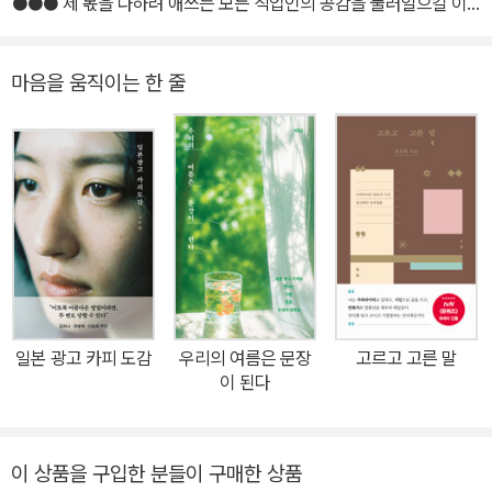
●●● 제 몫을 다하려 애쓰는 모든 직업인의 공감을 불러일으킬 이
야기, “나는 나, 너는 너, 일은 일” ●●●● TBWA 유병욱 CD,《MI
X》 브랜드보이, 《스타벅스 일기》 권남희의 진심 가득한 추천사 203
마음을 움직이는 한 줄
0을 주 타깃으로 무신사가 운영하는 셀렉트숍 29CM(이십구센티미
터). 소위 ‘힙’하다 하는 브랜드들은 몽땅 29CM에 입점한다. 그리고
이곳에 홍보되는 제품의 크고 작은 문구는 모두 카피라이터의 몫이
다. 29CM의 헤드 카피라이터 오하림은 하루에 200개의 배너 문구
를 쓰는 일, 문맹률 0에 육박하는 나라에서 글을 가지고 먹고사는 일
을 한다. 이는 잘 하면 본전, 1개의 오탈자만 있어도 도로 아미타불이
되는 허무의 경계에 있는 작업이다. 그럼에도 그녀는 오늘도 한 사람
의 눈에 들기 위해 단어를 신중히 골라 공들여 탑을 쌓는다. 11년 차
카피라이터 오하림 직업 에세이 《카피라이터의 일》에는 카피라이터
일본 광고 카피 도감
우리의 여름은 문장
고르고 고른 말
라고 하면 누구나 떠올리는 일, 수면 아래에 있어 보이지 않았던 카피
이 된다
라이터의 일, 그리고 직업인이라면 누구나 느낄 법한 감정(불안, 번아
웃, 확신과 의심 등)을 담았다. 더불어 책에는 4.5만 팔로워 페이스북
계정 〈내가 광고회사 힘들다 그랬잖아〉와 5.8만 팔로워 계정 〈도보마
이 상품을 구입한 분들이 구매한 상품