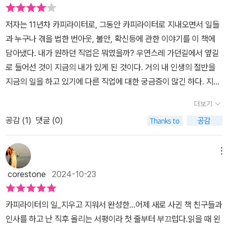
소개한다. 많은 부분이 시선을 끌었지만, 특히 '쓰는 것보다 지우는
일'이라는 제목의 글이 마음을 두드렸다. 또한 저자는 '같은 것을 같지
저자는 11년차 카피라이터로, 그동안 카피라이터로 지내오면서 일들
않게 이야기를 붙이고 눈에 그려지는 기술. 다소 과장될지는 몰라도
과 누구나 겪을 법한 번아웃, 불안, 확신등에 관한 이야기를 이 책에
들으면 즐겁고 재미있는 표현을 써 내려가는 카피라이터를 다른 말로
담아냈다. 내가 원하던 직업은 뭐였을까? 우연스레 가던길에서 옆길
이야기꾼이라고 부를 수 있을지도 모르겠습니다.이 모든 걸 다 외우
로 들어선 것이 지금의 내가 있게 된 것이다. 거의 내 인생의 절반을
고 다닐 수는 없기에 저는 '단어 창고'를 꾸려 놓습니다. 회사에서 일
지금의 일을 하고 있기에 다른 직업에 대한 궁금증이 많긴 하다. 지금
할 때에도 사용하고 편지나 책을 쓸 때도 하나둘 꺼내 쓰곤 합니다. 언
나는 거의 혼자서 일하는 프리랜서지만, 잠시 같은 공간에서 일하던
젠가 눈에 보이는 글을 쓰고 싶다면 자신만의 표현 창고를 만드는 것
더보기
동료들이 있었는데, 그리 인원이 많지 않았지만 하루도 바람잘날이
도 방법이 될 거예요.'(본문 p.31)라고 하여 글쓰는 사람은 자신만의
공감 (
1
)
댓글 (0)
없었는데, 큰 규모의 공간에서 일하는 사람들은 어떨까 싶기도 하고..
어휘 창고를 만들 만들 것을 조언한다.2부-나를 만들었던 일이번 편
다른 일들은 어떤가 하고 곁눈질을 하기도 해서, 이런 직업 에세이를
은 저자가 카피라이터로서 현장에서 작업하는 일상을 접하고 있다.
읽게 되면 호기심에서 책장을 넘기게 된다.​카피라이터는 브랜드와 제
메뉴
카피의 가치에 대해 언급한 부분이 특히 울림을 주었다. '카피는 그 자
품의 장점을 발견해서 전달하는 역할을 한다. 그래서 불필요한 말 없
리에 있어야 하는 말을 발견하고 엮어서 제자리를 찾아주는 일이라는
corestone
2024-10-23
이 간단 명료하게 뇌리에 콕 박히게 하는 것이 나름 중요한 것 같다.
것을 말이죠. 그러니 단순한 '아름다운 표현'에 매몰되지 않으리라는
이 부분을 설명할 때, 꽤 공감할 수 있었다. 나도 아이들을 가르칠때
다짐을 또 한 번 해봅니다. 어떤 평범한 말도 자신의 자리를 찾는 순간
카피라이터의 일_지우고 지워서 완성한...어제 새로 사귄 책 친구들과
일반적으로 설명해야 하지만, 간혹 편법(?)으로 다루느라 그 일반적
가장 아름답게 빛날 수 있습니다.'(본문 p.84)라는 말에서, 적재적소
인사를 하고 난 직후 올리는 서평이라 첫 줄부터 부끄럽다.읽을 때 왼
인 방법으로 설명을 할때 도무지 입에 익지 않아서 버벅대거나, 장황