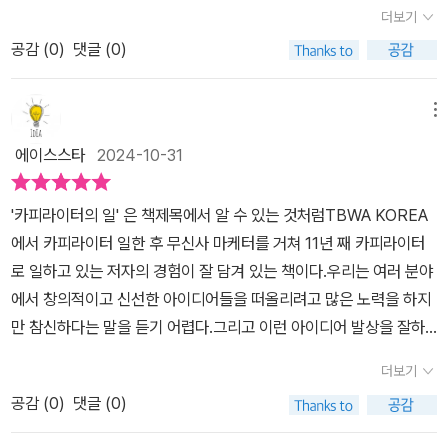
험했던 다양한 프로젝트와 클라이언트와의 관계를 통해 얻은 교훈들
한다는 상조회사 카피를 소개했다. 그런 유병욱 CD를 이 책 추천사
그렇게 마무리하고 싶다. '아무나 할 수 있는 말로 아무나 할 수 없는
더보기
을 공유했다. 또한 자신의 경험을 통해 카피라이터의 일상과 직업적
에서 다시 만날 줄이야. 반가웠다. 최근에는 초록우산의 카피가 눈과
말을 하는 일'을 하는 작가님은 온 세상이 남의 약점을 잡느라 바쁘고
공감 (
0
)
댓글 (0)
인 고민도 솔직하게 풀어냈다.저자는 카피라이터가 단순히 글을 쓰는
귀를 사로잡았다.'꿈에도 가격이 있을까? 꿈에도 시기가 있을까? 꿈
단점을 숨기기에 바쁜데 장점만 눈에 불을 켜고 찾아다니는 일을 한
직업이 아니라, 브랜드와 소비자 간의 소통을 이끌어내는 중요한 역
에도 자격이 있을까? 아니던데. 꿈에 대한 질문에 현실이 답이 되지
다며 꽤 낭만적인 일이라고 생각한다고 했다. 그래서 세상에 자주 감
할을 한다는 점을 강조했다. 카피라이터라는 직업에 매력을 느껴 나
않도록 (펼쳐 봐, 너의 초능력) 초록우산 아이리더.'30초 분량의 TV
메뉴
동하고, 자주 사랑하고... 난 요즘 내가 하고 있는 일 때문에... 그 일로
도 기자 일을 그만두고 카피라이터를 꿈꿨던 적이 있다. 하지만 당시
광고인데, 마치 광고 속 영상의 젊은 시절의 내가 떠올라서, 볼 때마다
짜증이 텍사스 소 떼처럼 몰려오는데 말이다.... 그래도 사형수가 사형
에이스스타
2024-10-31
현실적인 문제들로 인해 마케팅 쪽으로 방향을 틀었다.저자는 카피라
가슴이 훈훈해진다.'쓰는 것보다 지우는 일'이 카피라는데, 글쓰기의
장으로 가면서도 물 웅덩이를 건너뛰듯... 그해 광주에서 사지 멀쩡한
이터라는 직업의 매력에 대해 소개하는 한편 그 이면에 있는 카파라
퇴고도 어쩌면 고민 없이 써내려간 글자들을 지우고 고쳐쓰는 작업의
사람들은 도청과 병원 마당을 쓸었듯... 변형 없이 이 루틴을 유지하며
'카피라이터의 일' 은 책제목에서 알 수 있는 것처럼TBWA KOREA
이터라는 직업의 현실적인 어려움에 대해서도 이야기했다. 하지만 독
반복일지 모른다. 글쓰기 수준을 끌어올리고 싶은 사람은 꼭 한 번 읽
더 깊은 마음 상태에 도달하기 위해 지금처럼 노력해야겠지...라는 교
에서 카피라이터 일한 후 무신사 마케터를 거쳐 11년 째 카피라이터
자들 중에 자신의 꿈을 이루기 위한 준비와 각오를 다지고 있다면 이
어보길 권한다.​본 서평은 흐름출판으로부터 도서를 제공받아 작성한
훈을 얻어본다. 지난한 여정을 좇고 있다고 목적을 잃지 말고....(죽은
로 일하고 있는 저자의 경험이 잘 담겨 있는 책이다.우리는 여러 분야
책을 통해 힘을 얻길 바란다고 전했다.카피라이터는 끊임없이 창의적
것입니다.
물고기만 물의 흐름을 좇는다...) 난 살아있으니까~ 재미없는 학생은
에서 창의적이고 신선한 아이디어들을 떠올리려고 많은 노력을 하지
인 사고와 자기계발을 전제로 하고 있다. 특히 20~30대의 젊은 세대
없고 재미없는 수업만 있는 거야!라고 스스로를 반성하며... 너무 자책
만 참신하다는 말을 듣기 어렵다.그리고 이런 아이디어 발상을 잘하
이 카피라이터라는 직업 세계로 발을 들여 놓으려고 한다면 저자가
을 심하게 하진 말고... 출판사로부터 책을 받아 주관적인 글을 적었습
기 위해서는 자신만의 세계관이 담긴 아이디어를 통해많은 사람들의
말하는 실질적인 조언에 귀를 기울여 보시기 바란다.이 책에는 카피
더보기
니다. #카피라이터의일 #도서협찬 @흐름출판 #오하림 #책추천 #
관심을 얻고, 상업적으로 성공한 경험이 있는 전문가를 통해 배우는
라이터라는 직업인으로서 일을 대하는 그 과정에서 느꼈던 감정과 직
흐름출판 #카피라이터
공감 (
0
)
댓글 (0)
것 또한 큰 도움이 된다. '카피라이터의 일' 은 카피라이터의 일, 나를
업적 성장 과정에 대한 여러 가지 에피소드들이 담겨 있다. 카피라이
만들었던 일, 지금부터 해야 할 일로 나누어서카피라이터로서의 성장