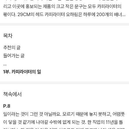
리고 이곳에 홍보되는 제품의 크고 작은 문구는 모두 카피라이터의
몫이다. 29CM의 헤드 카피라이터 오하림은 하루에 200개의 배너
문구를 쓰는 일, 문맹률 0에 육박하는 나라에서 글을 가지고 먹고사
는 일을 한다.
목차
11년 차 카피라이터 오하림 직업 에세이 《카피라이터의 일》에는 카피
추천의 글
라이터라고 하면 누구나 떠올리는 일, 수면 아래에 있어 보이지 않았
들어가는 글
던 카피라이터의 일, 그리고 직업인이라면 누구나 느낄 법한 감정(불
안, 번아웃, 확신과 의심 등)을 담았다. 더불어 책에는 4.5만 팔로워
1부. 카피라이터의 일
페이스북 계정 〈내가 광고회사 힘들다 그랬잖아〉와 5.8만 팔로워 계
정 〈도보마포〉를 기획하게 된 비결을 함께 적었다.
책속에서
더불어 성실하고 단단하게 일하는 n명의 카피라이터들에게 묻고 들
P.8
은 ‘일에 관한 다양한 답’도 수록했다. 카피라이터들의 인생을 지탱하
일이라는 것이 그런 것 아닐까요. 모르기 때문에 놓지 못하고, 어렴풋
는 한 문장은 무엇일지, 일을 하며 힘들게 한 것과 버티게 한 것은 무
이 닿을 것 같기에 나아갈 수밖에 없게 되는 것. 한 직업의 11년을 돌
엇일지 등 한 시대를 함께 건너고 있는 동료 직업인들의 유쾌하고 유