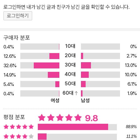
일은 지우는 일이기도 합니다.” 많은 인력과 비용이 투입된 제품을 홍
로그인하면 내가 남긴 글과 친구가 남긴 글을 확인할 수 있습니다.
보하기 위해 브랜드 입장에서는 세상의 온갖 좋다는 수식어를 다 붙
로그인하기
여도 모자라다. 하지만 카피라이터는 “읽는 사람을 위해 쓰는 사
람”이다. 그렇기에 읽는 이의 에너지를 고려해, 쓰고 지우고, 거르고
적어, 응축하여 한 줄의 슬로건을 탄생시킨다. 브랜드와 제품에는 고
구매자 분포
유한 스토리가 있다. 그리고 그 스토리에 숨은 사랑스러움을 찾아내
10대
0%
0.4%
기 위해서 눈에 불을 켜고 찾아내 큰 소리로 외치는 것이 카피라이터
20대
2.7%
12.6%
의 일이다. 최고의 매트리스를 만들기 위해 출시가 늦어진 브랜드에
30대
13.0%
32.6%
는 “느리게 그래서 제대로”라고, 사소해 아무도 모를 법한 장점에는
40대
10.0%
14.9%
“작지 않은 디테일”이라고, 의심이 들 정도로 저렴한 제품에는 “최고
50대
6.1%
5.4%
의 가성비”라고 크게 외친다. 이처럼 《카피라이터의 일》에는 제품의
60대
1.9%
0.4%
이야기를 고객에게 전달하기 위해 오늘도 머리를 싸매는 그들의 이야
여성
남성
기를 담았다. 그동안은 1등에게는 1등만의 이야기가, 꼴등에게는 꼴
등만의 이야기가 있음을 한 줄로 알려주기 위해 애써 왔다면, 이제는
9.8
평점 분포
한 줄에 얽힌 고민과 성장, 웃음과 분노, 좌절과 희망의 합을 풀어내
88.9%
보인다. 손이 아닌 발로 쓰는 문장, 그리고 녹음실에서 하는 디렉팅…
11.1%