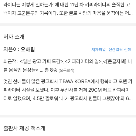
림은 내가 아는 어떤 카피라이터들보다 진심으로, 그리고 매력적으로
라이터는 어떻게 일하는가.’에 대한 11년 차 카피라이터의 솔직한 고
이 일을 해내고 있다. 그리고 이 책은 그 과정들을 그녀 특유의 섬세한
백이자 고군분투의 기록이다. 또한 글로 사람의 마음을 움직이는 어
단어들의 조합으로 빠짐없이 설명한다. 평범을 비범으로 바꾸는 팁들
느 카피라이터의 일급비밀이다. 광고 회사 카피라이터로 일하던 이를
을 알차게 모은 뒤, ‘카피는 이래야 한다.’라고 쉬운 말투로 표현한다.
아버지로 두고, 지금까지 수많은 카피라이터들과 함께 일해온 나는
드라마에 나오는 양념이 많이 쳐진 카피라이터의 일들이 아니라 진짜
저자 소개
이 책을 읽으며 자연스레 아버지와 동료들의 모습이 스쳤다. 그래서
카피라이터가 매일 어떤 고민으로 문장을 써내려 가는지가 궁금하다
일까. 이 책은 카피라이터를 꿈꾸는 이들에게는 훌륭한 지침서가, 이
지은이:
오하림
저자파일
신간알림 신청
면, 생각과 문장의 힘으로 사람들의 마음과 브랜드의 앞날에 직접적
미 그 길을 걷는 이들에게는 깊은 공감과 용기를 선사할 것이라 믿는
인 영향을 미치는 이 매력적인 직업을 더 알고 싶은 후배들이 있다면,
최근작 :
<일본 광고 카피 도감>
,
<카피라이터의 일>
,
<[큰글자책] 나
다.
망설임 없이 일독을 권한다.
를 움직인 문장들>
… 총 8종
(모두보기)
멋진 선배들이 많은 광고회사 TBWA KOREA에서 행복하고 오랜 카
피라이터 시절을 보냈다. 이후 무신사를 거쳐 29CM 헤드 카피라이
터로 일했으며, 4.5만 팔로워 ‘내가 광고회사 힘들다 그랬잖아’와 6
만 팔로워 ‘도보마포’를 만든 기획자이기도 하다. 현재는 1만 명이 지
켜보는 ‘일본광고’ 계정에 집중하고 있다. 좋아하는 것이 있으면 잊지
않기 위해 모아두고 싶고, 모아놓고 보면 사람들에게 공유하고 싶은
출판사 제공 책소개
마음이 생긴다. 그래서 이 책을 쓰게 됐다. 다른 저서로 《나를 움직인