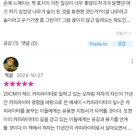
에 알맞게 쓰인 말들이 글쓴이의 고유한 문체를 지니게 될 때, 읽는 사
손에 느껴지는 책 표지의 거친 질감이 너무 좋았다.작가가 말했던 여
해진다거나 설명을 깔끔하게 못하는 경우가 생각이 났다. 무언가 정
람의 마음을 사로잡을 수 있다는 뜻은 아닐까.3부-지금부터 해야할
기 저기 심었던 나무가 숲이 된 것을 표현한 것인가?이걸 나무라고
확하게 파악하고 설명을 하면 깔끔하게 인상적으로 상대방에게 각인
일10년 넘게 직장 생활을 하며 두 번의 번아웃을 경험했다는 저자는,
숲이라고 우기기엔 좀 그런가? 그럼 끊이지 않고 밀려오는 파도인
시키는 것은 카피라이터 뿐 아니라 어떤 직업군의 사람들도 마찬가지
'오래 일하기 위해 필요한 건 쓰러지지 않는 마음이 아닌 쓰러져도 다
가? 파동인가?암튼 왼손 검지를 조금씩 움직이며 책을 읽었다. 책 두
가 아닐까 싶다.​또한 카피라이터는 쓰는 일을 하기도 하지만 지우는
더보기
시 일어날 수 있는 마음입니다. 일은 언제나 우리를 쓰러지게 만들 테
께가 생각보다 얇다. 실망한 건가? 카피라이터의 일... 딱 이 정도 분
일도 꽤 많이 한다고 한다. 읽는 사람의 에너지를 고려해야 한다는 것
니까요. 도망쳐도 좋습니다. 쓰러진 김에 잠깐 누웠다 일어나는 건 더
공감 (
1
)
댓글 (0)
량인가? 건방지게 그랬다. 그런데 그건 찰나이고 내가 하고 있는 일
이다. 너무 많은 정보속에서 자칫 늘어지기 쉬운 것들을 간결하게 효
좋습니다. 우리 부디, 스스로에게 덜 엄격해집시다.'(본문 p.102)두어
의 두께는... 그 일에 대한 사유는 얼마나 깊은지... 이렇게 난 한 권의
율적으로 읽을 수 있게 하는일. 그러기 위해서는 재능도 필요하지만
달 전 읽었던 가수 김창완 님이 쓴 <찌그러져도 동그라미입니다>나
책으로 엮어 낼 수 있는지... 다 읽고 내린 결론은 성공적인 두께라는
메뉴
수많은 글쓰기와 지우기가 동반되어야 하는 것이 아닐까. 그런데 요
최근 가왕이라 불리는 가수 조용필 님의 신곡 <그래도 돼>라는 제목
생각이 든다. 얇지만 다 담아냈고 책 속에서 써준 대로 쓰기도 하지만
즘에 만나는 사람들 중에는 모든 것을 너무나도 쉽게만 하려는 이들
책끌
2024-10-27
처럼 성과주의에 지친 현대인들에게 위로를 건넨다.​이 책의 저자 오
지우기도 하는 직업 맞는구나. 싶다. 대단하다. 책을 읽고 얼마 남지
이 있어서 조금은 안타깝다. 조금만 힘들어지면 포기하는 사람들이
하림의 카피라이터 선배이기도 한 유병욱 TBWA Executive CD의
않았다고도 할 수 있는 퇴임에 적을 문장도 찾았다. 작가님께 허락받
많아지는데, 그런 사람들에게 추천하고 싶어지는 책이다.
29CM의 헤드 카피라이터로 일하고 있는 오하림 저자가 자신의 11년
추천사가 다른 추천사에 비해 눈에 띄었다. 평소 TV광고를 보면서 여
고 써야 할까? 옮겨본다. '일이라는 것이 그런 것 아닐까요? 모르기
간 카피라이터 경험을 바탕으로 쓴 에세이 <카피라이터의 일>은 카
운을 주는 카피를 만날 때 '저런 카피는 어떻게 만들어졌을까?'하는
때문에 놓지 못하고 어렴풋이 닳을 것 같기에 나아갈 수밖에 없게 되
피라이터를 꿈꾸는 이들에게는 유용한 지침서가 되어줄 것이다. 또한
생각이 들었었다. 그러다 우연히 핸드폰 검색 중 카피라이팅 강의가
는 것, 이 일은 어떤 식으로든 나의 색을 지탱하고 구원해 주었답니
이미 카피라이터의 길을 걷고 있는 이들에게는 공감과 용기를 안겨
있어서 신청했는데, 그 영상 속 강의자가 바로 유병욱 카피라이터였
다.' 알들 모를 듯... 잘하는 듯하면서도 늘 돌이켜 생각하면 부족하다
줄 것이다.이 책에서 저자는 11년간의 카피라이터로서 살아오면서 경
다. 해당 강의에서 우리 집에도 있는 의자전문업체의 광고와 예를 다
자책하는 삶... 그렇게 나의 색을 지켜내서 추락 아닌 멋진 착륙으로...