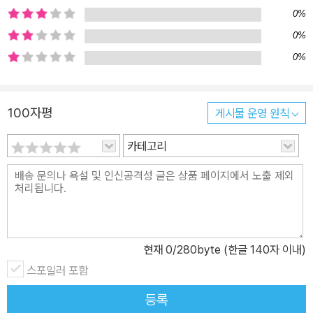
수면 아래 있어 누구도 몰랐던 카피라이터의 일 흔히 ‘카피라이터’라
0%
고 하면 의자에 진득하게 앉아 활자와 씨름하는 뒷모습을 연상하기
0%
십상이다. 하지만 카피라이터의 일은 책상 밖에서도 일어난다. 하나
0%
의 광고 캠페인에 들어가는 슬로건부터, 광고 배너에 들어갈 카피 등
이 책상에서 일어나는 일이라면, 그 슬로건을 누가 읽으면 좋을지 고
민하고 디렉팅하는 것까지 카피라이터의 일이 된다. “따뜻한 느낌 혹
100자평
게시물 운영 원칙
은 도시적인 느낌의 성우, 캐릭터 연기를 잘하는 성우, 혹은 10대의
목소리, 50대의 목소리를 동시에 낼 수 있는 성우”를 선정하는 일부
카테고리
터, 끝 음을 어떻게 처리하고 톤을 어떻게 할지 등의 디렉팅까지 카피
라이터의 일이다. 이뿐인가. 가만히 앉아 고민하기보다는 발로 뛰어
더 나은 한 문장을 위해 나설 때도 많다. 게임 의자 홍보를 위해 몇 십
년 만에 PC방에 가 게이머가 되기도 하며 상조 회사 홍보를 위해 ‘고
객의 후기’를 샅샅이 뒤지기도 한다. 이처럼 수면 아래에 있어 티 나지
현재
0
/280byte (한글 140자 이내)
않는 일을 누구보다 열심히 하는, 생소하지만 흥미로운 카피라이터라
스포일러 포함
는 업을 살펴본다. “나는 나, 너는 너, 일은 일” 일을 오래하기 위해 회
사와 거리를 둔다 11년째 직업인으로서 먹고사는 일을 이어가는 중이
등록