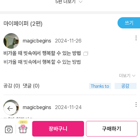
5편 더보기
이터 일을 지속하기 위해 그녀는 나를 만들어야 한다고 말한다. 뇌가
드만의 목소리를 찾아주는 일이기 때문이다. 그래서 내가 바라보는
말랑해지는 회의, 발로 쓴다고 말할 만큼 실제 그 장소를 탐방하는 일
카피라이터는 얼마나 센스있고 얼마나 유행에 최신인가를 아는 사람
이라는 것, 모두가 보는 메시지부터 읽히지도 않는 메시지 모두를 작
쓰기
마이페이퍼 (2편)
이라고 생각한다. ​그런 마음으로 오늘도 한 카피라이터는 단 하나의
성하지만 끈기 있게 쓴다는 것, 창작을 위해 적절한 스트레스를 친구
사랑스러움을 찾으려 머리를 싸맵니다. 이 브랜드, 이 제품만이 지닌
로 삼아야 한다는 것 등등 글을 쓰기 위해 많은 노력을 해야한다는 것
magicbegins
2024-11-26
메뉴
이야기를 큰 소리로 외치면 들어 줄 사람이 어딘가엔 꼭 있을 거라 믿
을 그녀를 통해 간접경험했다. (카피라이터님들 존경합니다. ㅜㅜ)가
으면서요. p. 21모든 브랜드에는 굳이 에 담긴 이야기가 있습니다. 봉
비가올 때 빗속에서 행복할 수 있는 방법
장 마음에 들었던 문구는 ˝오로지 절반의 확신과 절반의 의심만이 스
제선을 아래로 굳이 내린 의자 브랜드, 볼트 자국을 굳이 없앤 브랜드,
비가올 때 빗속에서 행복할 수 있는 방법
스로를 나아가게 할 뿐입니다.˝라는 문장이다. 사람을 매료하는 문장
의자 브랜드는 그만큼 아이들을 사랑한다는 것일테고, 볼트 자국을
을 끊임없이 창작해야하는 사람도 이 문장 하나도 버티고 버텼다. 그
더보기
없앤 가구 브랜드는 사용자의 상황과 환경을 생각한다는 말을 전하는
녀만큼 멋진 문장을 쓸 수는 없지만, 나도 글쓰기를 어렵다고만 생각
공감 (
0
)
댓글 (0)
것이겠죠. p.28 ​TBWA 카피라이터, 무신사 마케터 그리고 29CM
하지말고 엉망진창인 글이라도 계속해서 써나가야겠다. 지금 1회독
헤드 카피라이터가 되기까지… 삶을 지탱한 일과 딴짓 이야기 좋아하
을 했다. 하지만 이 책은 가방에 가지고 다니며 두고두고 읽어볼 책이
는 브랜드(?) 인 무신사와 29cm 의 카피라이터 마케터를 했다고 해
뒤로가
magicbegins
2024-11-24
메뉴
다. 가볍지만 가볍지 않고, 무거운 것 같지만, 그렇다고 나를 침전시키
기
서 처음 호기심에 읽게 되었는데, ​읽으면 읽을수록 카피라이터의 매
지 않는 책을 만났다. 카피라이터는 아니지만, 좀 더 나은 기록을 하는
“내가 알잖아.”
력에 빠지게 되었다. 이곳에 홍보되는 제품의 크고 작은 문구는 모두
데 도움이 될 것 같다. 카피라이터라는 직업에 대해 궁금하거나, 글을
보관함담기
선물하기
“내가 알잖아.”
장바구니
구매하기
카피라이터의 몫이다. 29CM의 헤드 카피라이터 오하림은 하루에 2
잘 쓰는 방법을 알고 싶은 사람들이 읽으면 좋을 책이다. 출판사를 통
00개의 배너 문구를 쓰는 일, 문맹률 0에 육박하는 나라에서 글을 가