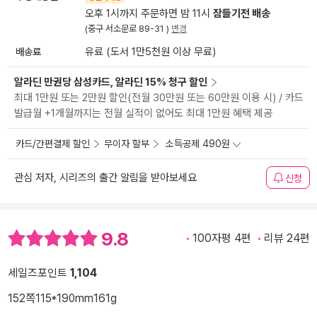
오후 1시까지 주문하면 밤 11시
잠들기전 배송
(중구 서소문로 89-31 )
변경
배송료
유료 (도서 1만5천원 이상 무료)
알라딘 만권당 삼성카드, 알라딘 15% 청구 할인
최대 1만원 또는 2만원 할인(전월 30만원 또는 60만원 이용 시) / 카드
발급월 +1개월까지는 전월 실적이 없어도 최대 1만원 혜택 제공
카드/간편결제 할인
무이자 할부
소득공제 490원
관심 저자, 시리즈의 출간 알림을 받아보세요
신청
9.8
100자평 4편
리뷰 24편
세일즈포인트
1,104
152쪽
115*190mm
161g