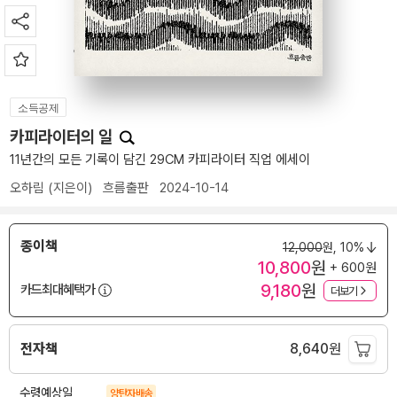
소득공제
카피라이터의 일
11년간의 모든 기록이 담긴 29CM 카피라이터 직업 에세이
오하림
(지은이)
흐름출판
2024-10-14
종이책
12,000
원,
10%
10,800
원
+ 600원
9,180
원
카드최대혜택가
더보기
전자책
8,640
원
수령예상일
양탄자배송