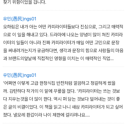
찾기 위함이었을 겁니다.
우민(愚民)ngs01
오하림은 내가 아는 어떤 카피라이터들보다 진심으로, 그리고 매력적
으로 이 일을 해내고 있다. 드라마에 나오는 양념이 많이 쳐진 카피라
이터의 일들이 아니라 진짜 카피라이터가 매일 어떤 고민으로 문장
을 써내려가는지가 궁금하다면, 생각과 문장의 힘으로 사람들의 마음
과 브랜드의앞날에 직접적인 영향을 미치는 이 매력적인 직업
을 더 알고 싶은 후배들이 있다면, 망설임 없이 일독을 권한다.
-유병욱, TBWA Executive CD, <생각의 기쁨> 저자
우민(愚民)ngs01
‘어쩌면 이렇게 고급 한정식집 반찬처럼 깔끔하고 정갈하게 썼을
까. 감탄하다 작가의 이 말에 무릎을 쳤다. ‘카피라이터는 쓰는 것보
다 지우는것을 더 많이 한다. 역시 퍼 담는 것보다 덜어내는 것이 좋
은 글의 비결이었다. 이 책을 읽고 나니 새삼 카피라이터가 되고 싶어
졌다. 낼모레 환갑이라 나이 제한에 걸리려나요.
-권남희, 스타벅스 일기》 《혼자여서 좋은 직업》 저자