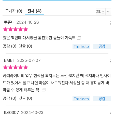
다. 그동안 참 많이도 울고 웃었다. 운 좋게도 멋진 선배, 동기, 후배들
만 골라 만났다. 덕분에 많은 것들을 보고 배웠지만 멋진 선배들과 일
구매자 (0)
전체 (4)
하며 무너진 날도 많았다. 프로를 보는 아마추어의 마음이란. 하지만
이제 직업인 오하림의 일은 조금 심플해졌다. 일이든 사람이든 적당
쿠쥬니
2024-10-28
메뉴
한 거리를 유지하고 그 틈 사이로 바람이 불도록 두니 관계는 쾌적해
지고 묵음 곰팡이도 사라졌다. 사회초년생이던 때 일을 너무도 사랑
얇은 책인데 대서양을 훔친듯한 글들이 가득!!!
한 나머지 회사의 날씨에 기분이 좌지우지되고, 사람들과의 관계로
공감 (
0
)
댓글 (0)
의도치 않게 상처를 주고받은 때도 있었다. “비가 오면 온몸으로 맞아
옷이 다 젖도록 만들었고, 천둥이 치면 칠 때마다 무서워하고, 쨍쨍한
EMET
2025-07-07
메뉴
날씨가 마냥 좋은 줄만 알고 바라보다 까맣게 타도록 스스로를 내버
려둔 시기가 있었어요. 그러니 회사의 날씨가 곧 제 상태가 될 수밖에
카피라이터의 업무 현장을 훔쳐보는 느낌.짧지만 매 꼭지마다 인사이
없었죠. 일이 곧 제 기분이 되었고 일에 끌려다니는 인생을 한동안 살
트가 있어서 덮고 나면 마음이 새로워진다.세상을 좀 더 흥미롭게 바
았습니다.” _ 본문 중에서 하지만 이제는 일을 오래하기 위해, 더욱 일
라볼 수 있게 해주는 책.
을 사랑하기 위해 일과도 사람과도 거리를 두게 되었다. 이 또한 즐겁
공감 (
0
)
댓글 (0)
게 그리고 오랫동안 회사 생활을 해나가는 선배들에게 혼나며 배운
것들이다. 나의 인생은 누구도 구해주지 않는다는 것, 그리고 내 마음
flzl0307
2024-10-23
메뉴