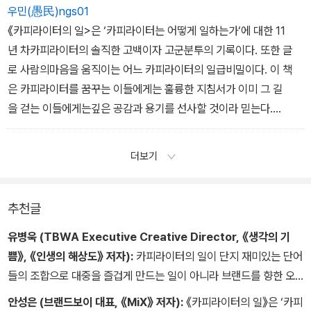
우민(愚民)ngs01
《카피라이터의 일>은 ‘카피라이터는 어떻게 일하는가‘에 대한 11
년 차카피라이터의 솔직한 고백이자 고군분투의 기록이다. 또한 글
로 사람의마음을 움직이는 어느 카피라이터의 일급비밀이다. 이 책
은 카피라이터를 꿈꾸는 이들에게는 훌륭한 지침서가 이미 그 길
을 걷는 이들에게는깊은 공감과 용기를 선사할 것이라 믿는다.
안성은, 브랜드보이앤파트너스 대표, <MIX> 저자
더보기
추천글
유병욱 (TBWA Executive Creative Director, 《생각의 기
쁨》, 《인생의 해상도》 저자):
카피라이터의 일이 단지 재미있는 단어
들의 조합으로 대중을 즐겁게 만드는 일이 아니라 브랜드를 향한 오
랜 고민 끝에 알맞은 목소리를 입혀 큰 소리로 외치는 일이라면, 오하
안성은 (브랜드보이 대표, 《MiX》 저자):
《카피라이터의 일》은 ‘카피