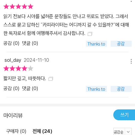
의 날씨는 내가 지켜야 한다는 것. 《카피라이터의 일》에는 “내리는
비를 막을 수는 없겠지만 비가 올 때 빗속에서 행복할 수 있는 방
읽기 전보다 시야를 넓혀준 문장들도 만나고 위로도 받았다. 그래서
법”을 찾아나갔던 한 직업인의 숱한 고민과 나름의 해답을 담았다.
스스로 묻고 답하신 ˝카피라이터는 어디까지 갈 수 있을까?˝에 대해
한 독자로서 함께 여행해주셔서 감사합니다.
공감 (
0
)
댓글 (0)
sol_day
2024-11-10
메뉴
짧지만 깊고, 따뜻하다.
공감 (
0
)
댓글 (0)
쓰기
마이리뷰
구매자 (0)
전체 (24)