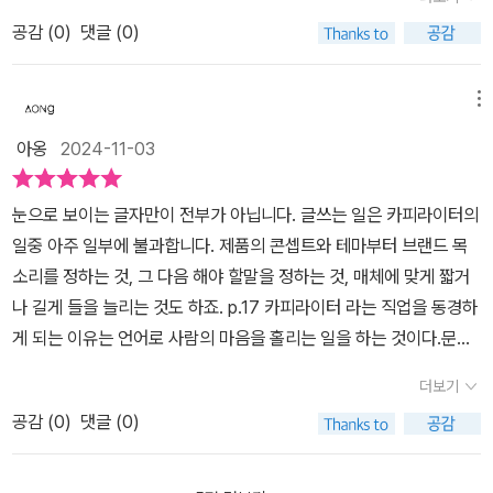
그녀는 내가 좋아하는 소품들을 파는 샵의 카피라이터라고 했다. 그
책이 얇은 편이지만 별 내용이 없을거라 생각한다면 큰 오산이다. 주
럽게스며들고 싶은 우리의 마음은카피라이터와 많이 닮아 있어요.
지만 모두 다르게 답하는 카피라이터들의 번뜩이는 재치를 느껴볼 수
공감 (
0
)
댓글 (0)
런 그녀의 온라인 수업을 좋은 기회로 듣게 되었는데, 카피라이터란
변 사람들에게 추천해주고 싶은 책이다. 책을 읽다 보니 어떤 한 문장
🥰⠀⠀⠀⠀신입카피라이터가 한 팀을 이끄는 선배가 되어동료와 함께
있는 답변이 많았다. 물론 저자는 카피라이터들이 하는 일을 자세하
한 문장으로 사람의 마음을 제대로 흔드는 직업을 가진 인류라는 생
은 가슴속에 확- 와닿기도 했다. 아직 이 책을 읽어 보지 않은 분들이
좋은 선택을 만들어가는 매일이,식지 않은 열정이 참 부럽기도 했어
고 속속들이 적어두지는 않았다. 하지만 이 책을 통해 조금이라도 카
각이 들었다. 소설처럼 길지도, 시처럼 함축적이지도 않은데 그 문장
라면 꼭 한번 읽어 보시길 추천드린다.ㅡ'흐름출판사'를 통해 도서 협
메뉴
요.⠀⠀⠀책의 말미에는 N명의 카피라이터의 인터뷰가실려 있어요.
피라이터들이 어떤 생각으로 어떻게 일을 하고 있는 지 느껴볼 수 있
을 볼 때마다 무릎을 치게 만드는 신비롭고도 신기한 문장을 만들어
찬을 받아서 주관적으로 작성한 리뷰입니다.[작성자]인스타 #하놀
현장에서 분투중인 카피라이터의소신과 철학을 볼 수 있어 더 좋았어
아옹
2024-11-03
는 시간이었다.
내는 사람들.카피라이터에 대한 느낌을 적었으니, 카피라이터에 대한
@hagonolza블로그 https://blog.naver.com/hagonolza84카
요.⠀⠀⠀⠀저는 이 책을계속 읽게 될 거에요.ദ്ദി´･֊･` )⠀⠀카피라이
사전적 의미도 알아야겠다. 카피라이터란 무엇인가?간단하다. 광고
피라이터는 아름다운 표현을 찾기 위해 존재하는 것이 아닌 현실에
터 준비 중이신 분카피라이터 일을 하지만 권태로운 분글쓰기 말하기
눈으로 보이는 글자만이 전부가 아닙니다. 글쓰는 일은 카피라이터의
의 글귀를 만드는 사람.책은 총 3부로 구성되어 있다. 1부 카피라이터
발을 딛고, 사람들의 피부 가까이 다가가기 위해 존재한다는 것을 다
에 관심있는 분⠀모두 찐추천해요! 👍🏻👍🏻⠀⠀⠀⠀⠀*출판사로부터 도
일중 아주 일부에 불과합니다. 제품의 콘셉트와 테마부터 브랜드 목
의 일2부 나를 만들었던 일3부 지금부터 해야 할 일제대로 쓰기 위해
시금 확인했어요. 가끔은 손이 아닌 발로 뛰며 그 제품을 쓰는 사람이
서 제공받았지만 소신껏 작성했어요.⠀⠀⠀⠀⠀⠀⠀#호다닥이늦어져
소리를 정하는 것, 그 다음 해야 할말을 정하는 것, 매체에 맞게 짧거
지우는 게 많았다고 말하는 이 책의 작가는 11년을 카피라이터라는
되어보고자 했던 행동도 당시엔 인지하지 못했지만 그 자리의 단어를
서미안해요#도서협찬 #카피라이터의일#오하림 #흐름출판 사랑해
나 길게 들을 늘리는 것도 하죠. p.17 카피라이터 라는 직업을 동경하
직업으로 살아온 사람이다. 11년동안 겪어온 카피라이터의 노하우와
찾기 위함이었을 겁니다.- P83
요!🧡⠀
게 되는 이유는 언어로 사람의 마음을 홀리는 일을 하는 것이다.문장
시행착오, 성장 등을 솔직하게 적어냈다. 이 책을 읽음으로써 내가 카
과 단어로 사람의 이목과 깊은 인상을 주는 것은 꽤 어렵고 고단한 일
피라이터에게 인상깊었던 바로 그것. 아무나 할 수 있는 말로, 아무나
더보기
인 것 같다. ​매일 수많은 언어들이 쏟아져나오고 새로운 창작과 제작 ,
할 수 없는 말을 하는 이 직업군을 가진 사람들에 존경심을 표하게 되
공감 (
0
)
댓글 (0)
창의가 나오는 사회에서 살아남는 문장을 만든다는것은 적어도 수많
었다. 세상 모든 것이라는 막연한 재료를 가지고 일상의 하나도 허투
은 고민과 경험의 결과물들이라고 생각한다​눈으로만 보이는 글자만
로 놓치지 않아야만 한 줄이 완성되는 것이라는 것을 말이다. 카피라
이 아닌 이 제품, 알리고자 하는 것에 대해 뻔하지 않은 표현으로 브랜