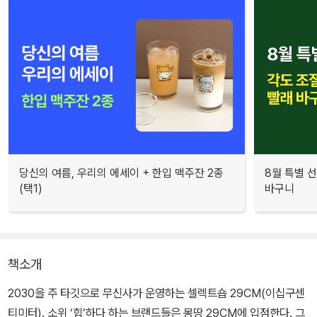
당신의 여름, 우리의 에세이 + 한입 맥주잔 2종
8월 특별 선
(택1)
바구니
책소개
2030을 주 타깃으로 무신사가 운영하는 셀렉트숍 29CM(이십구센
티미터). 소위 ‘힙’하다 하는 브랜드들은 몽땅 29CM에 입점한다. 그