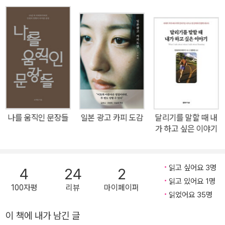
포〉를 기획하게 된 비결을 함께 적었다. 더불어 성실하고 단단하게 일
하는 n명의 카피라이터들에게 묻고 들은 ‘일에 관한 다양한 답’도 수
록했다. 카피라이터들의 인생을 지탱하는 한 문장은 무엇일지, 일을
하며 힘들게 한 것과 버티게 한 것은 무엇일지 등 한 시대를 함께 건너
고 있는 동료 직업인들의 유쾌하고 유머 섞인 제각각의 답변을 들어
보자. “전략적 메시지로서의 글의 유용함과, 또 글이라는 막연함에 대
한 고민과, 글이라는 도구를 계속 써나갈 내일에 대한 이야기”를 담았
다는 저자의 말처럼 《카피라이터의 일》에는 쓰는 비결, 쓰고 지우는
직업인의 고충, 그럼에도 제 몫을 해나가는 데에 얽힌 희로애락을 담
나를 움직인 문장들
일본 광고 카피 도감
달리기를 말할 때 내
았다. 그리고 이 도서는 흐름출판의 직업 에세이 ‘닻[dot] 시리즈’의
가 하고 싶은 이야기
첫 책이다. “한 줄의 카피는 고민과 성장, 웃음과 분노, 좌절과 희망의
합” 그리고 이제는 그 한 줄에 얽힌 이야기를 풀어내 보이려 한다 저
읽고 싶어요 3명
마다의 사랑스러움을 크게 외치는 전달자, 카피라이터 직업 에세이
4
24
2
읽고 있어요 1명
쓰기 위해 고군분투하는 사람 카피라이터. 하지만 11년차 카피라이터
100자평
리뷰
마이페이퍼
읽었어요 35명
오하림은 말한다. “카피라이터가 무슨 일을 하냐 물으면 당연히 첫 번
째로 쓰는 일을 한다고 대답합니다. 하지만 두 번째로 가장 많이 하는
이 책에 내가 남긴 글