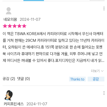
메뉴
네모의꿈
2024-11-07
이 책은 TBWA KOREA에서 카피라이터로 시작해서 무신사 마케터
를 거쳐 현재는 29CM 카피라이터로 일하고 있다는 11년차 카피라이
터, 오하림이 쓴 에세이다.총 151쪽 분량으로 한 손에 들어오는 포켓
북 사이즈라 휴대하기 편하므로 다가올 겨울, 외투 주머니에 넣고 언
제 어디서든 꺼내볼 수 있어서 좋다.표지디자인은 지금까지 내가 읽
었던 책에서는 만날 수 없었던 두툼한 재생용지 재질에 앞표지에는
더보기
잉크의 흐트러짐을 파도가 밀려오는 물결 무늬로 표현한 것이 인상적
공감 (
2
)
댓글 (0)
이다. 우연처럼 '흐름출판'의 '흐름'과 맞닿아 있는 듯하여 완전체 느낌
이 든다.총 3부로 나누어 카피라이터로서의 소명의식을 풀어놓고 있
다. 매 주제마다 간결하면서도 메시지를 담은 문장들이 인상적이다.1
메뉴
부-카피라이터의 일11가지 주제로 나누어 '카피라이터'라는 직업을
커피프린세스
2024-11-07