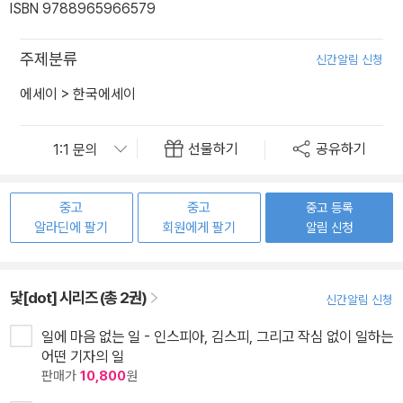
ISBN 9788965966579
주제분류
신간알림 신청
에세이
>
한국에세이
선물하기
공유하기
중고
중고
중고 등록
알라딘에 팔기
회원에게 팔기
알림 신청
닻[dot] 시리즈 (총 2권)
신간알림 신청
일에 마음 없는 일 - 인스피아, 김스피, 그리고 작심 없이 일하는
어떤 기자의 일
판매가
10,800
원