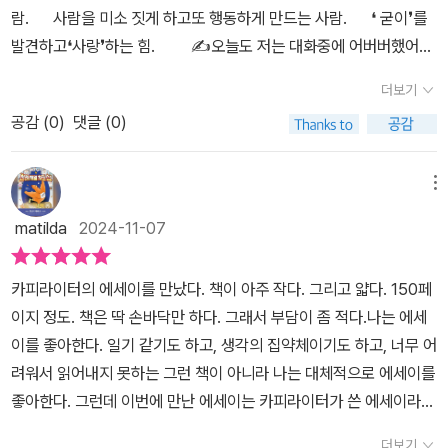
나.‘라고 스스로를 설득해 보면서요. 우리 모두가 불안이라는 감정이
람.⠀⠀사람을 미소 짓게 하고또 행동하게 만드는 사람.⠀⠀❛ 굳이❜를
자는 담담하게 자신이 하는 카피라이터 일이 어떤 일을 하고 있는지
올 때 안심하게 될 수 있을 그날까지.ㅡ카피라이터의 삶과 모든 텍스
발견하고❛사랑❜하는 힘.⠀⠀⠀✍오늘도 저는 대화중에 어버버했어요.
어떤 마음가짐으로 하는지 자신이 한 분야에서 11년이 넘도록 해오면
트를 다루는 카피라이터가 일에 접근하는 방식을 볼 수 있다. 카피라
단어가 입가에 맴돌고 체했는지나오질 않는 거에요. 🙄⠀⠀생각은 가
서 어떤 일을 해왔는지 담담하게 적고 있다. 과정된 내용도 없고 그렇
더보기
이터는 직업상 수 많은 글을 상대하면서 기억할 수 없을 만큼 방대한
득한데실제화를 벗어나버린언어에 대해 헤아려 봅니다.⠀⠀❝ 심플하
다고 너무 담백하지만은 않은 업계의 여러 가지 경험과 일을 하면서
텍스트를 접하게 되는데 기록해두지 않으면 까먹기 때문에 습관적으
공감 (
0
)
댓글 (0)
게 전달하고 싶다.❞❝ 가성비 있게 말하고 싶다.❞⠀⠀그래서 카피라이
생각해왔던 것들을 적고 있어 인상깊었다. 그리고 두 번째로 공감이
로 정리한다고 하였다. 그렇게 모은 글만해도 8,000개가 넘는다고
터의 일이 궁금했나봐요.요약불능증인 이키다에게 절실하게필요한
되었던 건 카피라이터의 주된 일이 쓰는 일이지만 동시에 지우는 일
하였다. 저자는 몇가지 내용을 책에서 공개하기도 하였는데, 카피는
책인 거죠. 🤣🤣⠀⠀⠀<카피라어터의 일>은❛ 11년간의 모든 기록이
메뉴
이라는 말이다. p33카피라이터가 무슨 일을 하나 물으면 당연히 첫
쓰는 것보다 어쩜 지워내고 비워내는 것이 더 중요한 일이라고 말하
담긴29CM 카피라이터 직업 에세이 ❜입니다.⠀⠀영감이 펼쳐지는 공
번째로 쓰는 일을 한다고 대답합니다. 하지만 두 번째로 가장 많이 하
matilda
2024-11-07
고 있다.문맹률이 0%인 나라에서 텍스트를 직업으로 다루는 일이 보
간발끝에 닿는 가을 등매력적인 문장을 만드는 저자가풀어낸 이야기
는 일은 지우는 일이기도 합니다. 말장난이 아니라 정말로요. 가장 중
통 쉽지만은 않을 것이다.이 책은 카피라이터에 대한 이야기뿐만 아
에는⠀⠀❛전략적인 글의 유용함과글쓰기에 대한 고민, 그리고글이라
요한 정보만을 남겨서 그것 하나만이라도 사람들의 머리와 가슴 속에
카피라이터의 에세이를 만났다. 책이 아주 작다. 그리고 얇다. 150페
니라 삶에 대한 이야기도 실려 있다. 평소 서점이나 도서관을 가보면
는 도구를 매일 써나갈 내일❜이존재합니다.⠀⠀⠀한 권의 책을 리뷰하
남겨야 하는 일이기 때문입니다. 그래서 지우는 행위는 카피를 완성
이지 정도. 책은 딱 손바닥만 하다. 그래서 부담이 좀 적다.나는 에세
사람을 위로하는 책들이 굉장히 많이 나와 있는 걸 볼 수 있다. 그만큼
는 이 순간에도수없이 쓰고 지우는데요.카피라이터의 고충은 어마무
하는 중요한 과정 중 하나입니다. 카피라이터의 일을 정확하게는 몰
이를 좋아한다. 일기 같기도 하고, 생각의 집약체이기도 하고, 너무 어
현실을 살아내기가 녹록치만은 않다는 반증이 될 것 같다. 나 역시도
시하겠지요.⠀⠀뻔하지 않는 표현으로 브랜드만의목소리를 찾아주고
라도 너무 공감되는 글이다. 얼마나 많은 말을 생각내고 다시 얼마나
려워서 읽어내지 못하는 그런 책이 아니라 나는 대체적으로 에세이를
힘든 시기를 경험하고 있다 보니 관련 도서를 꽤 많이 읽게 되었다. 그
매체에 맞춰말과 글에게 적당한 옷을 입혀주는 일.자연스레 사람들에
많은 말을 지워낼 것인가... 마지막 부분에는 저자와 같은 일을 하고
좋아한다. 그런데 이번에 만난 에세이는 카피라이터가 쓴 에세이라
러한 책들 가운데서도 이 책은 삶을 살아가면서 느끼게 되는 경험들
게 스며들게 하는 일.⠀⠀⠀어쩌면 우리 스스로 인생을 표현하는 것과
있는 다른 회사의 카피라이터들에게 자신의 직업에 대해 생각하고 있
더 읽고 싶고 반가웠다. 좋아하는 카피라이터가 있다. 내가 좋아하는
을 솔직하고 현실적인 표현으로 공감을 자아내고 위로를 주고 있다.
다름없는 일인지도 모릅니다.⠀그렇게 사랑하는 사람들에게 자연스
더보기
는 다양한 질문을 던지고 답을 받았다. 같은 질문이라도 비슷한 듯 하