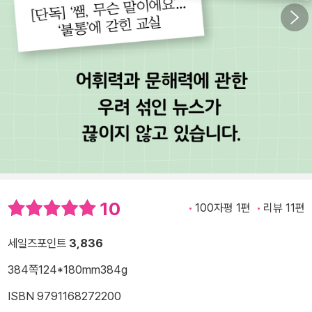
10
100자평 1편
리뷰 11편
세일즈포인트
3,836
384쪽
124*180mm
384g
ISBN 9791168272200