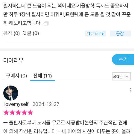
필사하는데 큰 도움이 되는 책이네요!겨울방학 독서도 중요하지
시킬 수 있는 시기이기 때문이다. 작가의 말에 따르면, 초등 아이
만 하루 1장씩 필사하면 어휘력,표현력에 큰 도움 될 것 같아 꾸준
들은 보고 듣고 접하는 모든 것들을 스펀지처럼 흡수하면서 자신
히 해보려고합니다.
만의 세계를 쌓아 올리기 시작한다. 이 때 자신의 세계를 쌓아 올
공감 (
0
)
댓글 (0)
리는 데 필요한 하나하나의 벽돌은 다름 아닌 어휘다. 조금씩 자
아를 형성해 나가는 초등 시기의 어휘 공부는 책을 읽거나 공부하
는 데에도 필요하지만, 기본적으로 타인과 소통하고 자기 생각을
쓰기
마이리뷰
정확하게 표현하는 방식을 배우는 과정이기도 하다. 이렇듯 초등
시기는 어휘력과 표현력을 성장시켜 자신의 세계를 만들어 나가
구매자 (0)
전체 (11)
기 위한 중요한 시기이지만, 아이를 앉혀 놓고 아무리 책을 읽히
고 단어장을 외우게 해도 내 아이가 쓰는 언어와 표현은 좀체 바
메뉴
뀌지를 않는다. 왜일까? 아이가 일상생활이나 교과서에서 접하
lovemyself
2024-12-27
는 어휘가 ‘아이의 말’이 되지 않고 휘발되기 때문이다. 그렇다면
아이의 언어가 바뀌기 위해 무엇부터 시작해야 할까? 작가는 그
답으로 필사를 말한다. 배운 어휘가 ‘아이의 말’이 되려면, 다채로
ㅡ 출판사로부터 도서를 무료로 제공받아본인의 주관적인 견해
운 언어와 문장을 아이가 손으로 직접 쓰는 과정이 필요하다. 필
에 의해 작성된 리뷰입니다 ㅡ내 아이의 시선이 머무는 곳에 올려