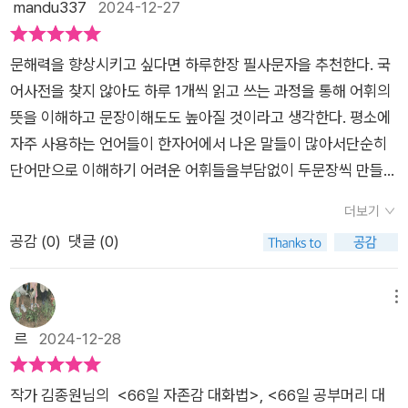
mandu337
2024-12-27
라고 생각한다.)​아이의 연령에 따라 엄마와 함께 읽어보고 필사
생활에서 그리고 이제 곧 교과서에 접할 단어 등으로 구성 되어있
를 유도하며 매일 실천한다면, 일력을 한 바퀴 돌 때쯤 어휘력과
어 좋았어요.그리고 제일 좋았던 점은 너무 길지 않고 간결하게
표현력이 많이 자라지 않을까? 날짜별 내용을 공유하면 아래와
문해력을 향상시키고 싶다면 하루한장 필사문자을 추천한다. 국
만들어졌다는 것! 예비초등학생으로 이제 막 한글떼기를 하고혼
같다.도전할 수 있는 강한 용기와 과정을 버틸 수 있는 인내심이
어사전을 찾지 않아도 하루 1개씩 읽고 쓰는 과정을 통해 어휘의
자서 읽으려고 하는데 너무 길거나 아이의 일상에 밀접하지 않은
있다면, 나는 나 자신에게 무수히 많은 기회를 선물할 수 있어요.
뜻을 이해하고 문장이해도도 높아질 것이라고 생각한다. ​평소에
내용이라면금방 지겨워졌을거예요. 그런데 이 책은 전혀 그렇지
자신의 가치는 스스로 정하는 거에요. 어떤 마음과 태도로 하루를
자주 사용하는 언어들이 한자어에서 나온 말들이 많아서단순히
하고 하루에 한 장 , 가벼운 마음으로 처음에는 눈으로 보고 소리
사느냐에 따라서 나의 가치는 얼마든지 달라질 수 있어요. 이제부
단어만으로 이해하기 어려운 어휘들을부담없이 두문장씩 만들어
내어읽어 본 다음에 아이가 좋아하는 노트에 필사 하고 그러면서
터 나는 다정한 마음과 진실한 태도로 가치 있는 하루를 보낼 거
읽어볼 수 있고필사하는 내용도 5줄이어서 짧은 시간에 기록할
다시 한번 마음에 새길 수 있도록 했어요. 그러면서 단어 반복적
더보기
에요.저자는 지난 20년 간의 치열한 연구와 실천을 통해 아이들
수 있다. ​- 오늘의 단어1. '할당'의 뜻 : 몫을 갈라 나눔 2. 문장1 :
으로 보고 익히게 되고 자연스럽게글쓰기 연습 까지 함께 할 수
공감 (
0
)
댓글 (0)
이 따라 쓰는 문장은 곧 아이의 말이 되고 세상이 된다는 사실을
'나한테 할당된 숙제가 너무 많아!'3. 문장2 : '식사 할당량이 너무
있어 좋았어요.
깨달았다고 한다. 무엇보다 꾸준함이 변화를 이끌어 올 것이기에
많아서 먹을 수가 없었어.'​- 필사하기1. 나는 내 건강을 위해 할당
잊지 않고 매일 넘기며 아이가 일력을 잘 활용할 수 있도록 돕는
된 식사를 거부하거나 불평하지 않고 즐겁게 먹어요2. 처음 보는
메뉴
것이 부모의 몫인 것 같다. 우리집 초등 4학년 아이도 얼마 전부
반찬도 있을 수 있지만 모두 내게 필요한 영양분이 있는 반찬이니
르
2024-12-28
터 필사를 하고 있는데 방심하면 잊고 지나치기 쉬워서 잘 보이는
좋은 마음으로 초대하듯 입에 넣죠.​생활에서 필요한 긍정적이고
곳에 두고 잘 한번 더 쳐다보게 하려고 노력중이다. 많은 아이들
적극적인 태도를 가질 수 있는 문장으로 필사내용이 되어 있어서
작가 김종원님의 <66일 자존감 대화법>, <66일 공부머리 대
이 매일 해당 어휘의 정확한 뜻을 알아보고 예문을 읽어보는 활동
학생에게 좋은 습관을 강화할 수 있을 것 같아요.엄마가 하면 잔