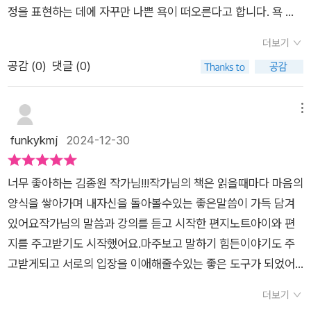
현할 수 있다. 하루에 한 장 5분 정도 가벼운 마음으로 문장들을
정을 표현하는 데에 자꾸만 나쁜 욕이 떠오른다고 합니다. 욕 대
적어 내려가다 보면 어느 새 작가가 담은 아름다운 표현과 긍정적
신에 감정을 다른 말로 표현하면 돼~ 말해줘도, 화난다라는 말로
인 마음들이 '나'의 마음속에 자리 잡을 수 있을 것이다. 초등 졸
더보기
는 부족하다면서 마음속이 답답하다고 해서 참 난감했습니다. 분
업을 앞두고 있는 아이. 가끔 아이가 보는 유튜브를 보고 있으면,
공감 (
0
)
댓글 (0)
명 우리나라 말의 어휘는 풍부해서 표현할 말이 더할 나위 없이
화가 치밀 때가 많다. 이쁘지 않은 말과 거칠고 정제되지 않은 어
다채로운데 말이죠. 평소에 책도 많이 보는 아이인데도 어휘력에
휘 사용에 실망하기도 한다. <김종원의 초등 필사 일력 365>을
한계가 꽤 느껴지더라고요. 그래서 조금 더 어휘력을 챙겨주면 좋
메뉴
식탁 옆 공간에 두고 필사, 필사가 안될 때는 읽기 활동을 진행하
겠다는 생각이 들었습니다.​은 이런 니즈에 딱 알맞은 책입니다.
funkykmj
2024-12-30
기 시작했다. 조금은 더 아름다운 마음의 언어를 사용하기를, 보
총 365쪽으로 세울 수 있도록 탁상형을 제작된 이 책은 아이의
다 나은 태도와 시선으로 세상을 바라볼 수 있기를 바라며. 다시
책상에 놓아두고 매일 보기가 좋습니다. 깔끔한 디자인으로 자꾸
만나게 되는 일 년 365일. 작가의 문장을 마음과 노트에 꾹꾹 담
너무 좋아하는 김종원 작가님!!!작가님의 책은 읽을때마다 마음의
만 눈이 가는 예쁜 일력이에요 ^^ 매일의 날짜와 '오늘의 어휘'와
아보자.'세상에는 다양한 사람이 있고, 세상을 바라보는 관점도
양식을 쌓아가며 내자신을 돌아볼수있는 좋은말씀이 가득 담겨
뜻, 예문을 소리 내 읽습니다. 그리고 그에 대한 5줄 정도의 짧은
모두 달라요. 달라서 특별하고 가치가 있는 거죠. 모두의 관점을
있어요작가님의 말씀과 강의를 듣고 시작한 편지노트아이와 편
글로 이루어져 있어요. 이 짧은 글은 필사하며 마음에 새기는 형
존중하면, 모두에게서 배울 수 있어요.''좋아하는 그림이나 노래
지를 주고받기도 시작했어요.마주보고 말하기 힘든이야기도 주
식입니다.​한참 어휘력이 걱정되어서 아이와 단어 사전찾기를 한
의 특징을 곰곰이 생각해 봐요. 그러면 더 깊이 이해할 수 있게 돼
고받게되고 서로의 입장을 이애해줄수있는 좋은 도구가 되었어
적이 있는데요, 아직 초1이라 그런지 사전 찾는 걸 어려워하더라
요.사물의 특징을 잘 알아보는 사람은세상을 더 섬세하게 보는 사
요초등학교 저학년 시절부터 필사를 시작하고싶었지만, 여러번
고요. 그래서 번거롭기도 하고요. 그런데 이렇게 매일 어휘 하나
더보기
람이에요.''내가 부당한 대우를 받을 때도 세상에 당당히 소리를
의 도전이 작심삼일로 끝났었는데 편지로인해 일년이 다된 지금