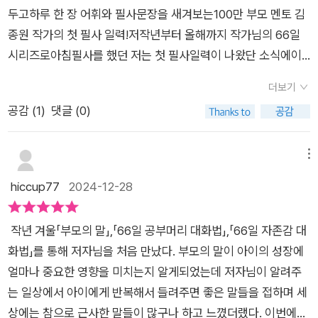
사를 통해 어휘의 뜻과 가치를 이해하게 된다면 아이의 세계는 비
두고하루 한 장 어휘와 필사문장을 새겨보는100만 부모 멘토 김
로소 확장되기 시작할 것이다. 어휘의 뜻부터 쓰임을 담은 생활
종원 작가의 첫 필사 일력!저작년부터 올해까지 작가님의 66일
밀착형 예문까지! 매일 5분, 한 장씩 따라 쓰다 보면 어휘력과 표
시리즈로아침필사를 했던 저는 첫 필사일력이 나왔단 소식에이
현력, 자존감까지 쑥쑥 자라난다! 저자는 지난 20년간의 연구와
거다 라는 생각부터 들었답니다^^초등 시기에 꼭 알아야 할 어휘
더보기
사색의 경험을 토대로, 보고 듣고 접하는 모든 것을 스펀지처럼
들을 매일 익히고 필사하며자연스레 어휘력과 표현력을 올려주
공감 (
1
)
댓글 (0)
흡수하는 초등 아이들이 자신만의 세계를 견고히 쌓아 나가기 위
는우리아이 5분 필사 습관 들이기 프로젝트~아이가 초등4학년
해 꼭 알아 두어야 할 어휘와 필사 문장 365개를 직접 고르고 썼
이라 아는 어휘가 많았지만그래도 두루뭉술하게 아는 경우가 많
다. 365개의 어휘는 초등 아이들이 일상생활이나 교과서에서 흔
아서그날그날 배우는 어휘의 정확한 뜻과또 그 어휘가 활용된문
메뉴
히 접하면서도 정확하게 뜻을 알지 못하는 단어, 내면에 농밀한
장 2가지짧은 글 필사하기까지~부담없이 매일매일 필사습관 잡
hiccup77
2024-12-28
가치를 품고 있는 단어, 올바른 가치관과 태도를 형성하는 데 꼭
기 좋은 도서라서두루두루 요긴하게 사용하고 있답니다.아이가
필요한 단어들이다. 작가는 이 단어들의 뜻을 간결하게 정리하고,
따라 쓰는 문장은곧 아이의 말이 되고 세상이 된다고 이야기하는
작년 겨울「부모의 말」,「66일 공부머리 대화법」,「66일 자존감 대
단어의 쓰임을 바로 이해할 수 있도록 생활 밀착형 예문들도 알차
작가님작가님의 인스타에 매일 올라오는 귀한 글들도 잘 보고 있
화법」를 통해 저자님을 처음 만났다. 부모의 말이 아이의 성장에
게 담았다. 그리고 365개의 필사 문장은 이 어휘를 ‘아이의 말’로
는데아이에게도 이런 좋은 기회를 만년일력으로 제공해 줄 수 있
얼마나 중요한 영향을 미치는지 알게되었는데 저자님이 알려주
만들어 주기 위해 작가가 고심하며 쓴 문장들이다. 예를 들어, ‘가
는 신간도서가 출간되니~진짜 너무너무 좋더라구요~들어는 봤
는 일상에서 아이에게 반복해서 들려주면 좋은 말들을 접하며 세
능하다’, ‘가치’ 같은 단어가 담긴 날에는 “스스로 ‘가능하다’고 생
지만 일상대화속에서는 잘 사용하지 않아서 활용이 되지 않는 어
상에는 참으로 근사한 말들이 많구나 하고 느꼈더랬다. 이번에도