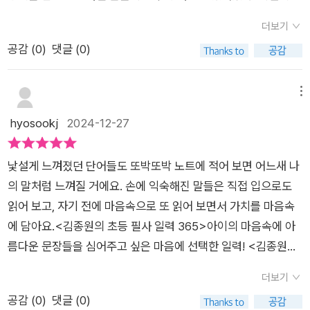
각하면 무엇이든 할 수 있어요” “자신의 ‘가치’는 스스로 정하는
휘들~왜곡이라는 부분도 분명 들어는 봤는데제대로 뜻을 알고
또 어떤 예쁜 말들을 전해주실지 궁금해하며 책장을 넘기기 시작
거예요”처럼 아이의 건강한 자존감을 세워 주는 필사 문장이, ‘고
있지 않더라구요정확한 뜻과 더불어 그 어휘가 활용되는 문장을
더보기
했다. 지난 20년 간의 치열한 연구와 실천을 통해 아이들이 따라
정 관념’ ‘무례하다’같은 단어가 담긴 날에는 “새로운 것을 보려
읽어보고 필사하기 문구를 통해 예쁜말로 승화시켜보기~오늘의
공감 (
0
)
댓글 (0)
쓰는 문장은 곧 아이의 말이 되고 세상이 된다는 사실을 깨달으신
면 먼저 고정 관념에서 벗어나야 해요” “다른 사람에게 무례한
어휘 / 예문 / 필사하루 3단계로 이뤄지는 5분 필사의 시간~귀여
저자님은 스펀지처럼 세상을 흡수하는 초등 시기 아이들에게 자
말과 행동을 하는 사람은 자기 자신을 존중하지 않는 것과 같아
운 일러스트와 한장한장 페이지 넘김 스타일의스프링북 형태라
신의 감정과 생각을 정확하게 말하고 다채롭게 표현하는 아이로
메뉴
요”처럼 단어를 통해 올바른 태도와 가치관을 형성시켜 주는 필
서~ 아이가 늘 이용하는 공간에올려놓으면~ 오며가며 보고~그
자라날 수 있도록 돕고자 이 책을 집필하셨다고 한다. 이 책은 하
사 문장이 담겼다. 내 아이에게 《김종원의 초등 필사 일력 365》
hyosookj
2024-12-27
날의 어휘를 제대로 배우게 되는데요월일이 제시되기도 하지만
루 한 장씩 읽고 따라 쓰는 일력으로 저자님이 전하고 싶은 365
을 선물해 주고 싶은 부모라면, 일력을 어떻게 활용하는 것이 가
자신이 모르는 글자부터 혹은 궁금한 글자부터찾아서 읽으며 필
개의 어휘와 필사 문장을 담고 있다. 일상을 보내며 중간중간 5~
장 효과적일지 궁금할 것이다. 김종원 작가가 알려주는 이 일력의
사하는 것도 Gooooood!고상하다 :: 품위나 몸가짐의 수준이 높
낯설게 느껴졌던 단어들도 또박또박 노트에 적어 보면 어느새 나
10분 정도 시간을 내어 필사를 하면서 저자님이 전하는 어휘들을
활용 방법은 간단하다. 1. 그날의 어휘와 정의를 눈으로 읽고 익힌
고 훌륭하다'너는 같은 말을 해도 참 고상하게 말하는구나?'어휘
의 말처럼 느껴질 거에요. 손에 익숙해진 말들은 직접 입으로도
눈과 마음에 담으며 아이와 함께 오늘의 어휘를 소리내어 읽고,
다. 2. 예시 문장을 통해 어휘의 실제 쓰임을 이해한다. 소리 내 읽
자체에서 아주 고급스러움이 묻어나지요?'XX는 노는 시간에도
읽어 보고, 자기 전에 마음속으로 또 읽어 보면서 가치를 마음속
사전에서 단어를 찾아 밑줄도 치고, 필사노트에 필사를 하며 도란
어 본다면 더 좋다. 3. 그날의 어휘가 담긴 문장을 노트에 필사하
고상하게 앉아 있고우리처럼 떠들지 않아서 혼나는 일이 없어'김
에 담아요.<김종원의 초등 필사 일력 365>아이의 마음속에 아
도란 이야기를 나누다보니 함께 필사를 하는 것 만으로도 서로 다
면서 어휘와 문장에 담긴 가치를 스스로 생각하며 마음에 담는다.
종원 작가님의 필사문구도 따라 읽고 필사하고또 어휘를 집어넣
름다운 문장들을 심어주고 싶은 마음에 선택한 일력! <김종원의
정해지며 근사해지는 기분이 들었다. 저자님의 대화법시리즈 책
하루 한 단어를 읽고, 한 단락의 짧은 필사를 해내는 데에는 5분
어서 직접 짧은 문장도 만들어보고그렇게 하루 5분정도 간단하
초등 필사 일력 365>이다. 세워놓고 매일 한 장씩 넘기며 그날
들을 읽으며 이 보석같은 팁들을 어떻게 실천하면 좋을까 고민했
더보기
이면 충분하지만, 습관의 힘은 위대하다. 아이는 매일 어휘를 정
게 필사하고 어휘익히기~타인과 소통하고 내 의견을 제대로 표
의 어휘와 문장을 아이와 함께 읽어보고 필사해보는 루틴을 통해
었는데 근사한 말들을 일상에 녹일수 있도록 도와주는 멋진 필사
공감 (
0
)
댓글 (0)
확하게 알고, 풍부하게 쓰는 연습을 하면서 지적, 정서적 성장도
현하기 위한제대로 된 어휘학습 초등 일력 필사~문해력문제집이
어휘력과 표현력을 기를 수 있다는 장점이 마음에 들었다. 다수의