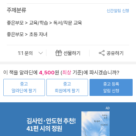
주제분류
신간알림 신청
좋은부모
>
교육/학습
>
독서/작문 교육
좋은부모
>
초등 자녀
선물하기
공유하기
이 책을 알라딘에
4,500
원 (
최상
기준)에 파시겠습니까?
중고
중고
중고 등록
알라딘에 팔기
회원에게 팔기
알림 신청