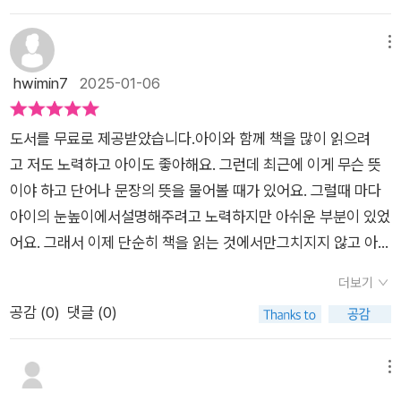
일력이 발간되었다. 이 일력과 함께 아이의 마음속 곳간을 정확하
함께 이루기 때문이다. 그 효과는 마치 가랑비에 옷 젖는 것과 같
나 어휘문제집으로도표현어휘를 늘릴 수는 있겠지만문제집으로
베스트셀러 인문학 저서를 포함하여 100여권의 저서를 출간한
고 다채로운 어휘로 가득 채워보면 어떨까? 중요한 건 강도가 아
다. 어제의 아이와 오늘의 아이는 큰 차이가 없어 보이지만, 1년
어휘력, 표현력, 자존감세마리 토끼 잡기는 어렵거든요어휘도 어
인문 교육 전문가 김종원 저자는 다음과 같이 어휘력의 중요성을
메뉴
닌 '빈도'라고 한다. 올바른 글을 매일 정기적으로 자주 접하게 해
전과 지금을 비교하면 훌쩍 자란 것이 눈으로 보이는 것처럼 말이
휘지만~ 필사하기 코너를 통해서좋은 말이 전해주는 기분좋음으
이야기한다. '단어를 많이, 또 정확하게 알고 있어야 기쁠 때, 슬플
hwimin7
2025-01-06
주고, 필사와 함께 아이와 매일 대화하고 즐기다 보면 나의 어휘
다. 초등 아이들은 무한한 가능성과 잠재력을 품고 있다. 이 시기
로정서적으로 건강하고 긍정적인 마인드를 가진 아이로 성장하
때, 짜증이 날 때, 화가 날때 나의 감정을 제대로 표현할 수 있어
력과 표현력도 쑥쑥 자라지않을까? 저자님이 운영하시는 '아이와
에 듣고 보고 접하는 모든 것들은 아이의 세계를 구성하는 토양이
길~내가 필사하며 맛봤던 그 뿌듯함과 성취감을아이도 그대로
요. 그리고 세상의 아름답고 가치 있는 것들을 더 잘 발견하고 나
하루 5분 필사'밴드와 함께해도 좋고, 이 일력을 활용하여 부모와
도서를 무료로 제공받았습니다.아이와 함께 책을 많이 읽으려
된다. 어휘를 정확하게 알고, 분명하게 표현하며, 세상을 다채롭
느낄 수 있길 바라며새해 필사다짐을 하고 있다면아이와 함께 하
의 감상을 표현할 수 있게 되죠. 소중한 사람들에게 나의 진심을
아이가 함께 꾸준히 필사하는 습관을 들이는 것도 좋겠다. 변화
고 저도 노력하고 아이도 좋아해요. 그런데 최근에 이게 무슨 뜻
게 보는 아이로 성장시키고 싶다면 이 어휘 일력을 아이의 책상
는 필사를 위해김종원의 초등 필사 일력 365 추천합니다.
표현할 때에도 필요한 것이 바로 어휘력이에요.' 이 일력을 통해
하는 환경에 적응하며 보고 듣고 접하는 모든 것들을 내면에 차곡
이야 하고 단어나 문장의 뜻을 물어볼 때가 있어요. 그럴때 마다
위에, 시선이 닿는 곳에 올려놓아 주자. 귀엽고 아기자기한 일러
아이의 어휘력 성장을 이루길 기대하며 이 일력의 내용을 공유하
차곡 쌓으면서 자신만의 세계를 세워가는 초등 시기 아이들에게
아이의 눈높이에서설명해주려고 노력하지만 아쉬운 부분이 있었
스트와 함께하는 김종원 작가의 세심한 문장들은 내 아이가 보낼
고자 한다. 이 일력은 취학 전후의 어린이에서 초등 중학년까지
'필사', 즉 '따라쓰기'로 '어휘력'이나 '표현력'을 기르도록 돕고 싶
어요. 그래서 이제 단순히 책을 읽는 것에서만그치지지 않고 아이
하루의 나침반이 되어 주며, 덩달아 아이의 어휘력과 표현력까지
활용도가 높을 것으로 보인다. ​이 일력의 활용방법은 아래와 같
다면 이 일력을 꼭 활용해볼 것을 권한다. * 네이버 미자모 카페
가 그 말의 뜻을 이해하고 일상생활에서 좀 더 다양한 표현력
키워 줄 것이다.
다. 1) 오늘의 어휘를 눈으로 읽고 익혀요.2) 예문을 소리 내어 따
더보기
서평단 이벤트 참여하며 도서를 증정 받아 리뷰하였습니다.* 출
과 어휘력 능력을 키워줄 수 있는 방법이 없을까 고민이 되기 시
라 읽어요.3) '필사하기'에 적힌 문장을 노트에 따라 적으며 마음
공감 (
0
)
댓글 (0)
판사로부터 도서를 증정 받아 솔직한 리뷰를 하였습니다.​#미자
작했어요. 그렇다고 해도 너무 학습적인 느낌이나 강용하는 게 아
에 새겨요.(이 책에 소개된 단어들의 사전적 의미는 국립국어원
모#김종원의초등필사일력365#김종원#카시오페아
니라 자연스럽고 재밌게 할 수 없을까 고민하다가 김종원의 초등
표준국어대사전을 바탕으로 하되, 일부는 초등학생들의 이해를
필사 일력 365 ⠀⠀초등 아이들이 자신만의 세계를 견고히쌓아
메뉴
돕기 위해 초등학생의 눈높이에 맞춰 재구성한 점도 세심한 배려
나가기 위해 꼭 알아 두어야 할 어휘와 필사 문장 365개로 일상