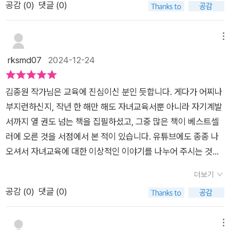
씩을 읽으니 참 좋더라고요. 이 단어가 이런 뜻이었구나~라고 할
공감 (
0
)
댓글 (0)
내야 하지만,소중한 사람이 부당한 대우를 받을 때도 나의 일처럼
도 내생각과 마음을 써내려가고있게 되었어요무작정 책을 읽고
때도 있었고요. 필사하는 글귀는 글귀 자체가 무척 아름답다고 느
소리를 내서 정당한 대우를 받을 수 있게 해야 해요.' ** 미자모
한문장~두문장씩 써 나가는게 필사야!필사로 부터 생각할수있게
꼈습니다. 이런저런 생각을 일으키기도 하고, 마음이 따뜻하고 편
서평단으로, 출판사의 도서 지원을 받아 작성한 글입니다.
이끌어주고싶었던 엄마의 생각이었지만,지루함만 가득한 아이의
메뉴
안해지기도 하고요. 필사는 꼭 새해 1월 1일부터 시작하겠다고 해
언어로 이꿀어주지못했던 엄마표 필사노트는 실패였던거예요.김
rksmd07
2024-12-24
서 아직 해보진 않았는데, 겨울 방학 동안 꾸준히 읽고 쓰며 생각
종원 작가님의 초등필사365일력을 그때 만났더라면 성공할수있
해 보는 습관을 들여보려고 합니다.​어휘 공부와 아름답고 마음을
었을거같은 생각이드네요 ^^일력이 활성회되고있는 요즘 트렌드
움직이는 글귀 필사까지 할 수 있는 새해맞이 선물로 제격이라는
김종원 작가님은 교육에 진심이신 분인 듯합니다. 게다가 어찌나
에 발맞춰 초등 아이들이 경험할수있는 초등필사365일력!!!하루
생각이 듭니다. 특히 겨울방학을 맞아 어휘력은 물론 감성적이고
부지런하신지, 작년 한 해만 해도 자녀교육서뿐 아니라 자기계발
중 5분 필사 3단계1단계 - 오늘의 어휘 : 단어의 정확한 뜻을 눈
올바른 가치를 다시금 생각해 보는 시간을 매일 루틴으로 만들어
서까지 열 권도 넘는 책을 집필하셨고, 그중 많은 책이 베스트셀
으로 읽고 익혀요2단계 - 예먼 : 예시 문장을 소리 내 읽으며 어휘
보면 더 좋겠습니다. 새해에는 요 일력을 책상 위에 두고 아이와
러에 오른 것을 서점에서 본 적이 있습니다. 유튜브에도 종종 나
의 쓰임을 이해해요.3단계 - 필사하기 : 오늘의 어휘가 담긴 문장
매일 함께 필사해 봐야 하겠습니다 ^^*출판사로부터 책을 제공
오셔서 자녀교육에 대한 이상적인 이야기를 나누어 주시는 것을
을 따라 쓰며 마음에 새겨요.하루 한 단어를 읽고, 한 단락의 짧은
받아 후기를 작성하였습니다.
보았는데, 이번 일력 ‘초등 필사 일력 365’를 통해 아이와 좋은
필사를 해내는 일은 좋은 습관을 만들어주는 원동력이 될수있을
더보기
활동을 할 수 있게 되었습니다.일력의 구성은 오늘의 어휘와 그
거같아요두꺼운 책이 아닌 일력으로 만들어지니 아이의 시선을
공감 (
0
)
댓글 (0)
정의, 예문, 그리고 필사 코너로 되어 있습니다. 저는 7살인 우리
사로잡을수있는 곳에 올려놓기 편하고알록달록 컬러에 귀여운
둘째와 함께 활동을 해보았습니다. 필사라는 활동의 특성상 쓰기
일러스트와 오늘의 어휘 가 담겨있어요.거부감없이 편하게 접할
를 싫어하는 아이와 진행했다가 오히려 사이가 안 좋아질 우려가
메뉴