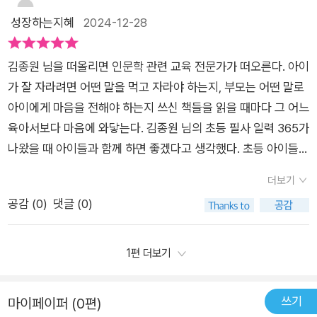
수있는 일력으로 매일매일 필사를 접할수있는게 큰 장점이예요.
있기에, 첫째와는 가볍게 읽어보기 활동만 했습니다. 반면, 둘째
성장하는지혜
2024-12-28
너무 멋진 작가님 말씀아이들이 따라 쓰는 문장은 곧 아이의 말이
는 또박또박 쓰는 것을 뿌듯해하고 자랑스러워하는 아이이기에
되고 세상이 된다아이가 접하게되는 인생의 조언들. 낮설지만 쉽
두 손을 호호 불어가며 필사를 진행했습니다.일력의 형태상 각 페
게 설명되어있는 어휘와 표현들이 쌓여서 아이의 말이 된다고 해
김종원 님을 떠올리면 인문학 관련 교육 전문가가 떠오른다. 아이
이지마다 날짜가 적혀 있긴 하지만, 365일 하루도 빠지지 않고
요.김종원 작가님의 초등필사 365일력 만남을 시작으로 내면의
가 잘 자라려면 어떤 말을 먹고 자라야 하는지, 부모는 어떤 말로
쓰기는 현실적으로 어렵습니다. 그래서 가능한 날짜에 진행하고,
힘이 탄탄한 아이로 만드는 시작이 될수있을거 같아요중2 아이 /
아이에게 마음을 전해야 하는지 쓰신 책들을 읽을 때마다 그 어느
다 쓴 후에는 아이 이름표를 붙여주거나 맛있는 간식을 상으로 주
초5 아이와 함께 온가족 필사로 아침을 시작해 보기도 약속했어
육아서보다 마음에 와닿는다. 김종원 님의 초등 필사 일력 365가
었습니다. 우리 둘째는 기억력은 좋은 반면 머리가 빠릿빠릿하지
요!!!!!!아이와함께 부모님들도 근사한 어휘를 배울수있을거같아
나왔을 때 아이들과 함께 하면 좋겠다고 생각했다. 초등 아이들뿐
않기에, 천천히 쓰고 곱씹어 읽는 활동이 공부 스타일에 잘 맞습
요2024년의 마지막 달력인 12월이라서, 2025년 새해를 더 일
만 아니라 요즘 아이들의 언어 표현이 너무나도 한정적인 것들이
니다. 아이들마다 스타일이 다르기에, 무작정 필사를 들이밀기보
더보기
찍 준비할수있는 훌륭한 일력이예요.
라, 내가 나를 표현하는데 쓰이는 언어가 제한적이라면 어떻게 나
다는 좋은 문구를 함께 읽고 이야기 나누는 형식으로 진행하는 것
공감 (
0
)
댓글 (0)
를 잘 표현할 수 있겠는가 하는 생각으로 걱정스럽기도 하다. 꾸
도 좋을 듯합니다.작가님의 저서 중 ‘내 언어의 한계는 내 세계의
준한 책 읽기와 함께 아이들이 읽고 쓰고 차곡차곡 쌓아가는 어휘
한계이다’라는 책이 있습니다. 그 책 제목처럼 아이의 세계관 확
들이 도움을 줄 거라고 생각한다. 365일 일력으로 되어있는 '김
1편 더보기
장을 원하는 가정에서는 이 일력을 식탁에 두고, 함께 이야기 나
종원의 초등 필사 일력 365'는 매일 배우는 단어와 뜻, 예문과 함
누며 활용하는 활동을 추천하고 싶습니다.
께 필사하는 문장이 들어있다. 양면으로 꽉꽉 채워진 단어들을 한
쓰기
마이페이퍼 (0편)
장 한 장 넘겨가며 눈에 익히기만 한다 해도 너무 좋을 것 같다.