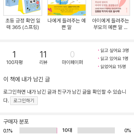
생활이나 교과서에서 접하는 어휘가 ‘아이의 말’이 되지 않고 휘
발되기 때문이다. 필사는 어휘를 ‘아이의 말’로 만드는 가장 지적
인 도구이기에, 따라 쓰는 습관만으로도 아이의 어휘력과 표현력
초등 긍정 확언 일
나에게 들려주는 예
아이에게 들려주는
력 365 (스프링)
쁜 말
부모의 예쁜 말 필
은 향상될 수 있다. 저자는 지난 20년간의 연구와 사색의 경험을
사노트
토대로, 보고 듣고 접하는 모든 것을 스펀지처럼 흡수하는 초등
아이들이 자신만의 세계를 견고히 쌓아 나가기 위해 꼭 알아 두어
읽고 싶어요 3명
1
11
0
야 할 어휘와 필사 문장 365개를 직접 고르고 썼다. 365개의 어
읽고 있어요 1명
100자평
리뷰
마이페이퍼
휘는 초등 아이들이 일상생활이나 교과서에서 흔히 접하면서도
읽었어요 15명
정확하게 뜻을 알지 못하는 단어, 내면에 농밀한 가치를 품고 있
이 책에 내가 남긴 글
는 단어, 올바른 가치관과 태도를 형성하는 데 꼭 필요한 단어 들
이다. 작가는 이 단어들의 뜻을 간결하게 정리하고, 단어의 쓰임
로그인하면 내가 남긴 글과 친구가 남긴 글을 확인할 수 있습니
을 바로 이해할 수 있도록 생활 밀착형 예문들도 알차게 담았다.
다.
로그인하기
그리고 365개의 필사 문장은 이 어휘를 ‘아이의 말’로 만들어 주
기 위해 작가가 고심하며 쓴 문장들이다. 하루 한 단어를 읽고, 한
구매자 분포
단락의 짧은 필사를 해내는 데에는 5분이면 충분하지만, 습관의
10대
0%
0.1%
힘은 위대하다. 어휘를 정확하게 알고, 분명하게 표현하며, 세상