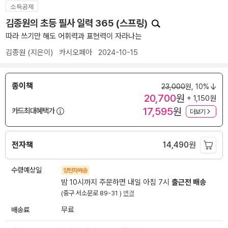
소득공제
김종원의 초등 필사 일력 365 (스프링)
따라 쓰기만 해도 어휘력과 표현력이 자라나는
김종원
(지은이)
카시오페아
2024-10-15
종이책
23,000
원,
10%
20,700
원
+ 1,150원
17,595
원
카드최대혜택가
더보기
전자책
14,490
원
수령예상일
양탄자배송
밤 10시까지 주문하면 내일 아침 7시
출근전 배송
(중구 서소문로 89-31 )
변경
배송료
무료