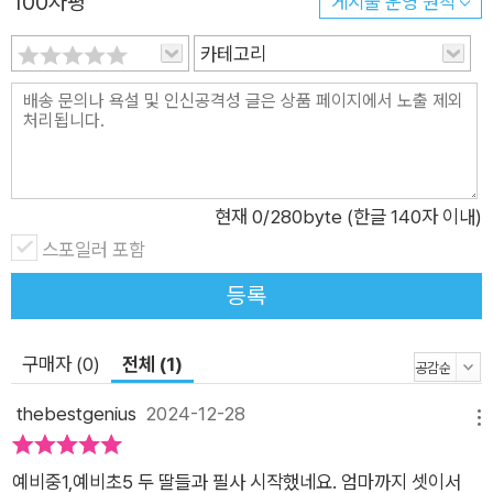
100자평
게시물 운영 원칙
아 읽기를 어려워하거나, 일상생활에서 자신의 감정을 ‘킹 받네’,
‘쩐다’ 같은 납작한 단어로만 표현하곤 한다. 부모가 어렸을 때에
카테고리
도 아이들끼리 즐겨 쓰는 유행어가 더러 있기는 했지만, 요즘 아
이들이 사용하는 언어는 지켜볼수록 걱정스러운 수준이다. “아이
가 더 정확하게 자신의 의사를 표현했으면 좋겠어요” “스스로 생
각하는 힘을 길러 주고 싶어요” “책에는 관심도 없고 유행어나
신조어만 따라 쓰는 우리 아이, 괜찮을까요?”라며 걱정 어린 고
현재
0
/280byte (한글 140자 이내)
민을 토로하는 부모들이 점점 더 늘어나는 이유다. 이러한 부모들
스포일러 포함
의 고민에 응답하듯, 120만 학부모의 든든한 인문 멘토이자 자녀
등록
교육 분야의 ‘믿고 읽는’ 베스트셀러 저자인 김종원이 초등 아이
의 ‘어휘력’과 ‘표현력’을 쑥쑥 자라나게 하는 《김종원의 초등 필
구매자 (0)
전체 (1)
사 일력 365》으로 돌아왔다. 그동안 어휘력과 필사의 중요성을
꾸준히 이야기해 왔던 저자이지만, 초등 아이를 위한 필사 일력을
thebestgenius
2024-12-28
메뉴
내는 것은 이번이 처음이다. 그동안 부모들과 소통하며 치열하게
연구해 온 김종원 작가가 초등 아이들을 위한 필사 일력을 쓰게
예비중1,예비초5 두 딸들과 필사 시작했네요. 엄마까지 셋이서
된 이유는 초등 시기야말로 아이의 세계를 가장 폭발적으로 성장