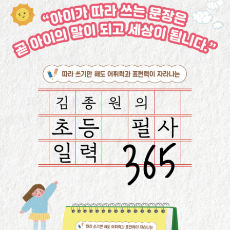
을 뗄 수 있길 바란다. 지은 책으로는 《내가 선택할 수 있는 품격
하루 한 단어를 읽고, 한 단락의 짧은 필사를 해내는 데에는 5분
있는 태도에 관하여》, 《어른의 품격을 채우는 100일 필사 노트》,
이면 충분하지만, 습관의 힘은 위대하다. 어휘를 정확하게 알고,
《철학이 삶의 언어가 될 때》, 《청춘의 필사》, 《살아갈 날들을 위
분명하게 표현하며, 세상을 다채롭게 보는 아이로 성장시키고 싶
한 괴테의 시》 등이 있다. 현재 다양한 채널을 통해 따뜻한 위로
다면 《김종원의 초등 필사 일력 365》를 아이의 책상 위에, 시선
와 단단한 조언을 꾸준히 전하고 있다.
이 닿는 곳에 올려놓아 주자. 귀엽고 아기자기한 일러스트와 함께
하는 김종원 작가의 세심한 문장들은 내 아이가 보낼 하루의 나침
반이 되어 주며, 덩달아 아이의 어휘력과 표현력까지 키워 줄 것
이다.