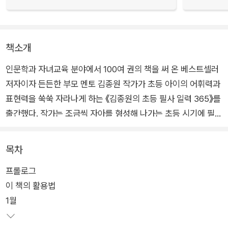
책소개
인문학과 자녀교육 분야에서 100여 권의 책을 써 온 베스트셀러
저자이자 든든한 부모 멘토 김종원 작가가 초등 아이의 어휘력과
표현력을 쑥쑥 자라나게 하는 《김종원의 초등 필사 일력 365》를
출간했다. 작가는 조금씩 자아를 형성해 나가는 초등 시기에 필사
를 시작하라고 권한다. 어휘력과 표현력이란 학습과 직결되는 요
소이기도 하지만, 본질적으로 타인과 소통하고 자기 생각을 정확
목차
하게 표현하는 데 반드시 필요한 능력이기 때문이다.
프롤로그
이 책의 활용법
아무리 아이를 앉혀 놓고 무작정 책을 읽히고 바른 말을 쓰도록
1월
다그쳐도 내 아이가 쓰는 언어와 표현이 좀체 바뀌지 않는 이유는
아이가 일상생활이나 교과서에서 접하는 어휘가 ‘아이의 말’이 되