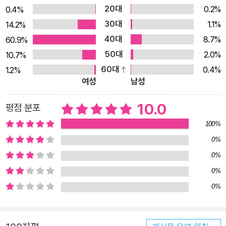
20대
0.2%
0.4%
을 다채롭게 보는 아이로 성장시키고 싶다면 《김종원의 초등 필
30대
1.1%
14.2%
사 일력 365》를 아이의 책상 위에, 시선이 닿는 곳에 올려놓아
40대
8.7%
60.9%
주자. 귀엽고 아기자기한 일러스트와 함께하는 김종원 작가의 세
50대
2.0%
10.7%
심한 문장들은 내 아이가 보낼 하루의 나침반이 되어 주며, 덩달
60대
0.4%
1.2%
아 아이의 어휘력과 표현력까지 키워 줄 것이다. ★ 120만 부모
여성
남성
멘토 김종원의 첫 필사 일력 ★ 하루 한 장 어휘와 필사 문장 365
개 수록 “아이의 언어가 바뀌지 않는 이유는 아직 어휘가 ‘아이의
10.0
평점 분포
말’이 되지 않았기 때문입니다.” 스마트폰과 미디어가 발달하면
100%
서 일상에서 긴 글을 읽고 쓸 일이 갈수록 줄어들고 있다. 통계청
0%
이 발표한 ‘2023년 사회조사’ 결과에 따르면, 1년 동안 우리나라
0%
13세 이상 인구의 절반 이상은 독서를 하지 않았다. 해마다 독서
0%
인구는 줄어들고, 어른의 어휘력 빈곤은 자라나는 아이들에게도
0%
대물림되고 있다. 더욱이 아이들은 태어나면서부터 스마트폰과
미디어에 노출되기 때문에 어휘력이 향상되기 힘든 환경에 놓여
있다. 실제로 요즘 아이들은 책을 읽으려 해도 모르는 단어가 많