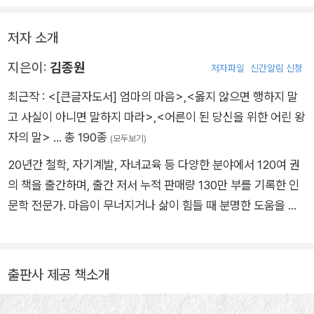
지 않고 휘발되기 때문이다. 필사는 어휘를 ‘아이의 말’로 만드는
가장 지적인 도구이기에, 따라 쓰는 습관만으로도 아이의 어휘력
저자 소개
과 표현력은 향상될 수 있다.
지은이:
김종원
저자파일
신간알림 신청
저자는 지난 20년간의 연구와 사색의 경험을 토대로, 보고 듣고
최근작 :
<[큰글자도서] 엄마의 마음>
,
<옳지 않으면 행하지 말
접하는 모든 것을 스펀지처럼 흡수하는 초등 아이들이 자신만의
고 사실이 아니면 말하지 마라>
,
<어른이 된 당신을 위한 어린 왕
세계를 견고히 쌓아 나가기 위해 꼭 알아 두어야 할 어휘와 필사
자의 말>
… 총 190종
(모두보기)
문장 365개를 직접 고르고 썼다. 365개의 어휘는 초등 아이들이
20년간 철학, 자기계발, 자녀교육 등 다양한 분야에서 120여 권
일상생활이나 교과서에서 흔히 접하면서도 정확하게 뜻을 알지
의 책을 출간하며, 출간 저서 누적 판매량 130만 부를 기록한 인
못하는 단어, 내면에 농밀한 가치를 품고 있는 단어, 올바른 가치
문학 전문가. 마음이 무너지거나 삶이 힘들 때 분명한 도움을 줄
관과 태도를 형성하는 데 꼭 필요한 단어 들이다. 작가는 이 단어
수 있는 글을 참 오랫동안 찾았다. 그러다 마침내 그 시절의 어린
들의 뜻을 간결하게 정리하고, 단어의 쓰임을 바로 이해할 수 있
왕자를 만났다. 긴 시간 어린 왕자와의 대화를 통해서 좀 더 일찍
도록 생활 밀착형 예문들도 알차게 담았다. 그리고 365개의 필사
알았더라면 달라졌을 것들, 지금이라도 알면 삶을 바꿀 수 있는
문장은 이 어휘를 ‘아이의 말’로 만들어 주기 위해 작가가 고심하
출판사 제공 책소개
것들을 모아 책으로 엮었다. 더 나은 삶을 살기 위해 고민하는 독
며 쓴 문장들이다.
자들이 이 책을 통해 반짝이는 삶의 가치를 발견하고 단단한 걸음