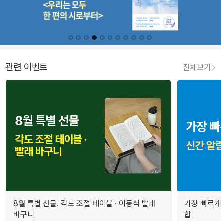
관련 이벤트
전체보기
8월 특별 선물. 각도 조절 테이블 · 이동식 빨래
가장 빠르게
바구니
합