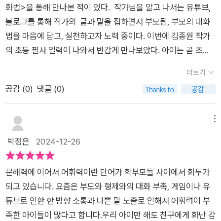
화법>을 통해 만나본 적이 있다. 작가님을 알고 나서는 유튜브,
과 더불어, 자신을 단단하게 해주는 문장을 꼭꼭 눌러 필사하며
소리같은 이야기지만책에서 좋은 말씀들을 보고 필사하니잔소리
블로그를 통해 작가의 글과 말을 접하면서 부모됨, 부모의 대화
마음속에 오롯이 새기길 기대해본다.
같지 않은 명언느낌이랄까요?​필사하기 힘들다면아침 저녁 식사
법을 마음에 담고, 실천하고자 노력 중이다. 이번에 김종원 작가
후에 한번씩 가족이 함께 읽는 것도 좋을 것 같아요.​
의 초등 필사 일력이 나와서 반갑게 만나보았다. 아이는 곧 초등
졸업을 앞두고 있지만, 작가가 선정한 매일의 어휘와 활용 문장
더보기
을 접하고, 작가가 풀어내는 아름답고 긍정적인 생각을 마음에
공감 (
0
)
댓글 (0)
담을 수 있을 것 같아 기대되었다. <김종원의 초등 필사 일력 36
5> '스펀지처럼 세상을 흡수하는 초등 시기 아이들에게 김종원
이 전하고 싶은 365개의 어휘와 필사 문장을 담은 일력이다. ...
메뉴
이 시기에 필사, 즉 따라 쓰기를 통해 어휘력과 표현력을 기른다
박정은
2024-12-26
면 몇 가지 언어로 자신의 감정과 생각을 표현하는 대신 정확하게
말하고 다채롭게 표현하는 아이로 자라날 수 있을 것이다.' 책 소
문해력에 이어서 어휘력이란 단어가 학부모들 사이에서 화두가
개에서 이 책을 잘 설명하고 있다.작가는 마음속에 있는 나의 감
되고 있습니다. 요즘은 부모와 형제와의 대화 부족, 게임이나 유
정을 잘 표현하기 위해서 어휘의 힘이 필요하다고 이야기한다. 어
튜브로 인한 한 방향 소통과 나쁜 말 노출로 인해서 어휘력이 부
휘력과 표현력을 길러야 나의 마음을 좀 더 확실하고 정확하게 표
족한 아이들이 많다고 합니다.​우리 아이만 해도 친구에게 화난 감