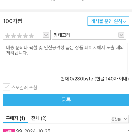
화에 등장하는 모든 사람과 사물, 경험은 저마다 한계가 있다. 그렇지
만 스크린 자체에는 아무 한계도 없다. 이것이 지은이가 말하는 ‘무한
100자평
게시물 운영 원칙
하다’는 뜻이다. 우리의 참된 자기는 스크린과 같아서 생각, 감정, 감
각, 지각 등 경험의 한계가 없으니 무한하다는 것이다. 한편, 스크린
카테고리
위에 상영되는 영화에는 온갖 일이 일어나고 사라지지만, 스크린은
늘 그대로 있다. 이것이 ‘영원하다’는 뜻이다. 모든 생각, 이미지, 느
낌, 감각, 지각은 영화 속의 온갖 일처럼 끊임없이 나타나고 사라지지
만, 우리의 참된 자기는 스크린처럼 늘 현존한다는 뜻으로 영원하다
는 것이다. 우리가 자신이라고 믿는 인물은 영화 속 등장인물과 같고,
현재
0
/280byte (한글 140자 이내)
실제 우리 자신인 참된 자기는 영화 속 등장인물이 아니라 스크린과
스포일러 포함
같은 존재라고, 지은이는 말한다. 그 진실을 분명히 알 때 해방과 자
유, 평화가 찾아온다. 삶에서 무슨 일이 일어나든 참된 자기에게는 실
등록
제 영향을 미칠 수 없으며, 평화와 행복은 참된 자기의 본성이기 때문
이다. 참된 자기를 깨닫고 평화로워지는 직접적인 길! 평소의 ‘직접 경
구매자 (1)
전체 (2)
험’을 탐구하여 참된 자기를 알아차린다 우리의 참된 자기가 본래 무
99
2024-10-25
한하고 영원하며 평화롭고 행복하다면, 어째서 우리는 참된 자기가