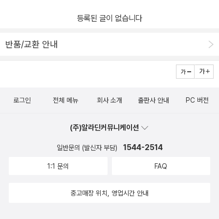
이 필요한 이유는 이 때문이다. 루퍼트 스파이라는 우리가 늘 지금 여
등록된 글이 없습니다
기에 있는 참된 자기를 알아차리도록, 참된 자기로서 평화롭게 존재
하도록 차근차근 안내한다. 우리의 본성인 순수한 앎, 현존, 행복뿐 아
반품/교환 안내
니라 ‘나 자신’이라는 느낌, ‘나’라는 이름 등을 주제로 다양하게 설명
하면서 우리가 지금 바로 여기에 있는 진실에 눈을 뜨도록 돕는다. 루
퍼트 스파이라의 독특한 점은 어떤 철학이나 수행법을 가르치는 것이
아니라, 우리가 현재 경험하는 생각, 느낌, 감각 등 ‘직접 경험’을 살펴
로그인
전체 메뉴
회사 소개
출판사 안내
PC 버전
봄으로써, 우리가 간과하고 있던 참된 자기가 무엇인지를 깨닫도록
돕는다는 것이다. 이 방법은 인도 영적 전통의 한 갈래인 ‘직접적인 길
(주)알라딘커뮤니케이션
(direct path)’을 지은이가 계승 발전시킨 것이다. 이 책은 참된 자신
1544-2514
일반문의 (발신자 부담)
이 무엇인지를, 이 세계의 진실이 무엇인지를 알고 싶은 독자, 진리를
찾는 길을 걷다가 길을 잃어버린 혹은 결실을 보지 못한 구도자, 진정
1:1 문의
FAQ
한 평화와 행복에 목마른 독자에게 바로 지금 눈앞에 있는 ‘직접적인
길’을 선사한다.
중고매장 위치, 영업시간 안내