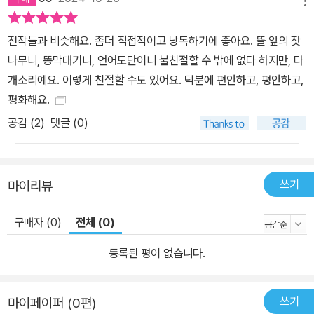
메뉴
무엇인지 모른 채 불만족스럽게 살아가게 되었을까? 영화에 빠져서
그 배경에 있는 스크린을 보지 못하듯이, 경험의 내용에 빠져서 그 배
전작들과 비슷해요. 좀더 직접적이고 낭독하기에 좋아요. 뜰 앞의 잣
경에 있는, 그 한가운데에 있는 참된 자기를 간과하고 잊어버렸기 때
나무니, 똥막대기니, 언어도단이니 불친절할 수 밖에 없다 하지만, 다
문이다. 리어왕을 연기하는 배우가 연극에 빠져서 리어왕을 자기 자
개소리예요. 이렇게 친절할 수도 있어요. 덕분에 편안하고, 평안하고,
신이라 믿듯이, 이 몸과 자아를 진짜 자기 자신으로 믿게 되었기 때문
평화해요.
이다. “많은 경험을 하는 동안 우리는 참된 자기를 잃고 본연의 평화
공감 (
2
)
댓글 (0)
와 행복을 간과하면서, 그것들을 찾아 세상으로 떠납니다. 우리가 정
말로 갈망하는 모든 것은 경험에서 얻은 한계들을 벗어 버리고 참된
본성으로 돌아가는 것임을 깨닫지 못한 채.” (111쪽) 그러면 어떻게
쓰기
마이리뷰
해야 할까? 단순하다. 영화의 배경에 있는 스크린을 알아차리듯이,
경험들의 배후에 있는 참된 자기를 알아차리면 된다. 경험에서 얻은
구매자 (0)
전체 (0)
한계들을 벗어 버리고, 참된 자기로 돌아오면 된다. 그런데 영화가 상
등록된 평이 없습니다.
영되는 동안에는 스크린의 존재를 볼 수 없듯이, 참된 자기를 대상으
로 볼 수는 없다. 눈이 눈을 볼 수는 없듯이, 우리 자신인 참된 자기를
볼 수는 없다. 우리는 언제나 그리고 이미 우리 자신인 참된 자기와 떨
쓰기
마이페이퍼 (0편)
어져 있지 않기 때문이다. 이것이 어려운 점이다. 세상에 영적 스승들