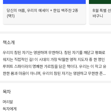
당신의 여름, 우리의 에세이 + 한입 맥주잔 2종
8월 특별 선
(택1)
바구니
책소개
우리의 참된 자기는 영원하며 무한하다. 참된 자기를 깨닫고 평화로
워지는 직접적인 길! 이 시대의 가장 탁월한 영적 지도자 중 한 명인
루퍼트 스파이라의 명쾌한 가르침을 담은 책이다. 우리는 이 작고 유
한한 몸과 마음이 아니며, 우리의 참된 자기는 영원하고 무한한 존재
임을 깨달아 변함없는 평화와 행복을 누리도록 안내한다. 이 책의 가
장 큰 특징은 어떤 이론이나 수행법을 가르치는 것이 아니라, 우리가
목차
평소에 경험하는 생각, 느낌, 감각 등 ‘직접 경험’을 탐구하여 참된 자
기를 깨닫고 참된 자기로서 편안히 쉬도록 인도한다는 것이다.
머리말
독자에게