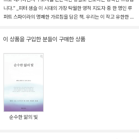
니다.” _피터 샘슬 이 시대의 가장 탁월한 영적 지도자 중 한 명인 루
퍼트 스파이라의 명쾌한 가르침을 담은 책. 우리는 이 작고 유한한 몸
과 마음이 아니며, 우리의 참된 자기는 영원하고 무한한 존재임을 깨
달아 변함없는 평화와 행복을 누리도록 인도한다. 이 책의 가장 큰 특
이 상품을 구입한 분들이 구매한 상품
징은 어떤 이론이나 수행법을 가르치는 것이 아니라, 우리가 평소에
경험하는 ‘직접 경험’을 탐구하여 참된 자기를 깨닫도록 인도한다는
것이다. 모든 불만족과 괴로움의 근본 원인은 참된 자기를 모르는 것
이며, 참된 자기가 무엇인지를 발견하는 것이 진정한 행복과 평화의
길이다 우리는 이 몸과 자아가 진짜 자기 자신이라고 믿으며, 우리의
자아(에고)는 취약하고 불완전하다고 느낀다. 그래서 자신이 부족하
고 부적합하고 불만족스럽다고 느끼며, 온전한 본래 상태를 회복하기
위해 물건이나 물질, 마음 상태, 인간관계를 얻어 충족되기를 추구한
다. 그로 인해 만성적인 결핍감을 느끼는 결핍 상태로 살아가며, 때로
순수한 앎의 빛
는 극심한 괴로움을 겪기도 한다. 이처럼 우리가 겪는 모든 불행과 괴
로움의 원인을 거슬러 올라가 보면, 이 몸과 자아를 자기 자신으로 믿
는 믿음이 근본 원인이라는 것을 알 수 있다. 하지만 대다수 우리는 이