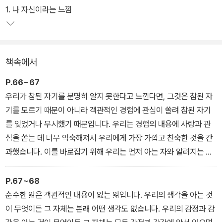
이 책에서 루퍼트 스파이라는 참된 자기의 다른 이름이자 측면인 순
1. 나 자신이라는 느낌
수한 앎, 현존, 행복뿐 아니라 ‘나 자신’이라는 느낌, ‘나’라는 이름 등
을 주제로 참된 자기를 분명히 알아보고 체화하도록 풍부한 설명으로
돕는다. 이 책은 참된 자신이 무엇인지를, 이 세계의 진실이 무엇인지
책속에서
를 알고 싶은 독자, 진리를 찾는 길을 걷다가 길을 잃어버린 혹은 결실
을 보지 못한 구도자, 진정한 평화와 행복에 목마른 독자에게 바로 지
P.66~67
금 눈앞에 있는 ‘직접적인 길’을 선사한다.
우리가 참된 자기를 분명히 알지 못한다고 느낀다면, 그것은 참된 자
기를 모르기 때문이 아니라 객관적인 경험에 관심이 쏠려 참된 자기
를 잊었거나 무시했기 때문입니다. 우리는 경험의 내용에 사랑과 관
심을 쏟는 데 너무 익숙해져서 우리에게 가장 가깝고 친숙한 것을 간
과했습니다. 이를 바로잡기 위해 우리는 먼저 아는 자와 알려지는 대
상, 경험하는 자와 경험되는 대상, 목격하는 자와 목격되는 대상을 구
분합니다. 나중에는 이 구분을 허물겠지만, 경험에 빠져서 지나가는
P.67~68
모든 생각, 느낌, 활동, 관계를 자기와 동일시하는 사람에게는 먼저 이
순수한 앎은 객관적인 내용이 없는 앎입니다. 우리의 생각을 아는 것
렇게 구분할 필요가 있습니다. 우리는 변하는 모든 인식과 경험에서
이 무엇이든 그 자체는 본래 어떤 생각도 없습니다. 우리의 감정과 감
아는 요소입니다. 모든 경험은 우리에게 일어나고, 우리에게 알려지