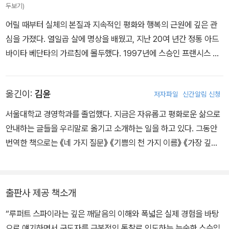
두보기)
어릴 때부터 실체의 본질과 지속적인 평화와 행복의 근원에 깊은 관
심을 가졌다. 열일곱 살에 명상을 배웠고, 지난 20여 년간 정통 아드
바이타 베단타의 가르침에 몰두했다. 1997년에 스승인 프랜시스 루
실을 만나게 되었다. 프랜시스는 카슈미르 샤이비즘의 탄트라 전통인
아트마난다 크리슈나 메논의 직접적인 길(Direct Path)의 가르침을
옮긴이:
김윤
저자파일
신간알림 신청
루퍼트에게 전수해주었고, 무엇보다도 자신 안에서 지속적인 평화와
행복의 근원을 인식하는 방법을 알려주었다. 루퍼트는 현재 영국에
서울대학교 경영학과를 졸업했다. 지금은 자유롭고 평화로운 삶으로
거주하며 여러 권의 책을 저술했고, 유럽과 미국은 물론 온라인에서
안내하는 글들을 우리말로 옮기고 소개하는 일을 하고 있다. 그동안
도 정기적인 명상 모임과 수련회를 개최하고 있다.
번역한 책으로는 《네 가지 질문》 《기쁨의 천 가지 이름》 《가장 깊은
받아들임》 《아잔 차 스님의 오두막》 《나 자신, 영원하고 무한한》 《당
신, 존재의 바다에게》 《지금 여기에 현존하라》 《고요한 현존》 《현존
명상》 《모든 것은 하나다》 등이 있다.
출판사 제공 책소개
“루퍼트 스파이라는 깊은 깨달음의 이해와 폭넓은 실제 경험을 바탕
으로 얘기하면서 구도자를 근본적인 통찰로 인도하는 능숙한 스승입