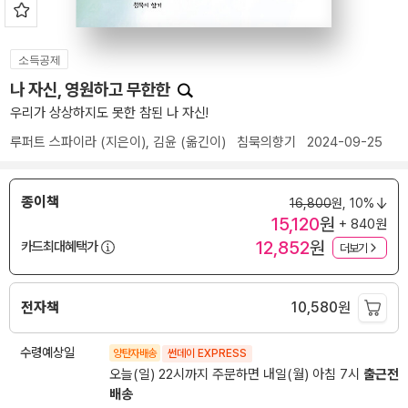
소득공제
나 자신, 영원하고 무한한
우리가 상상하지도 못한 참된 나 자신!
루퍼트 스파이라
(지은이),
김윤
(옮긴이)
침묵의향기
2024-09-25
종이책
16,800
원,
10%
15,120
원
+ 840원
12,852
원
카드최대혜택가
더보기
전자책
10,580
원
수령예상일
양탄자배송
썬데이 EXPRESS
오늘(일) 22시까지 주문하면 내일(월) 아침 7시
출근전
배송