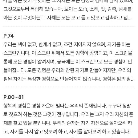
각을 아는 것이 무엇이든 그 자체는 모든 감정과 감각에 앞서 있으며,
거나 우리 안에 나타나지만, 우리는 어떤 특정한 경험이 아닙니다.
그것으로부터 독립해 있습니다. 보이는 모습, 소리, 맛, 감촉, 냄새를
아는 것이 무엇이든 그 자체는 모든 보고 듣고 맛보고 감촉하고 냄새
맡음이 없습니다. 그래서 때로는 텅 비어 있다고 말합니다. 여기서 ‘비
어 있다’는 것은 아무것도 없는 공백이나 진공이 아니라, 객관적인 내
P.74
용이 비어 있다는 뜻입니다. 대상은 비어 있지만, 순수한 앎 또는 인식
우리는 색이 없고, 한계가 없고, 조건 지어지지 않으며, 자기를 아는
으로 가득합니다. 우리가 ‘나’라고 부르는 이 순수한 앎 또는 텅 빈 앎
스크린입니다. 이 스크린 위에서 모든 경험이 상영되고, 이 스크린을
은 더는 줄일 수 없는 우리의 본질적인 자기입니다.
통해 모든 경험이 알려지며, 궁극에는 이 스크린으로 모든 경험이 만
들어집니다. 모든 경험은 우리의 참된 자기로 만들어지지만, 우리의
참된 자기는 특정한 경험으로 만들어지지 않습니다. 경험은 앎의 활
동입니다. 이 앎은 어떤 특별한 사람들에게만 다가갈 특권이 주어지
는 영적이거나 형이상학적이거나 깨달은 앎이 아닙니다. 그것은 평범
P.80~81
하고 친밀하고 익숙한 앎이며, 우리는 이 앎으로 현재 경험을 인식합
행복의 경험은 경험 가운데 빛나는 우리의 존재입니다. 누구나 정말
니다. 우리가 ‘나’ 또는 ‘나 자신’이라고 말할 때 가리키는 것은 바로
로 찾으려 하는 것은 그것이 전부입니다. 우리는 그저 우리 자신의 존
이것입니다.
재를 찾고 있을 뿐입니다. 우리의 존재는 자기 자신으로 돌아오려 하
고, 자기를 다시 알고 맛보려 하고, 자기를 알아보려 하고 있습니다.