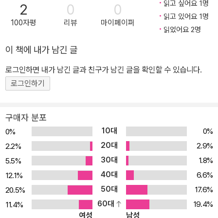
읽고 싶어요 1명
2
0
0
믿음을 진지하게 의심해 보지 않는다. 이 작고 연약한, 곧 사라져 버릴
읽고 있어요 1명
100자평
리뷰
마이페이퍼
몸과 자아가 진짜 우리 자신일까? 당연히 그렇다고 말하는 일반적인
읽었어요 2명
상식과는 달리, 지은이는 그렇지 않다고, 놀랍게도 우리의 참된 자기
이 책에 내가 남긴 글
는 영원하고 무한한 존재라고 말한다. 그리고 우리가 가슴 깊이 갈망
하는 평화와 행복은 참된 자기의 본성이라고 한다. 그러니 우리가 할
로그인하면 내가 남긴 글과 친구가 남긴 글을 확인할 수 있습니다.
일은 그저 참된 자기가 무엇인지를 알아차리고 그 존재로서 편안히
로그인하기
쉬는 것이라고 말한다. 사실, 이는 먼 옛날부터 모든 훌륭한 영적 전
통, 영적 스승들이 전하는 가르침의 핵심이기도 하다. 루퍼트 스파이
구매자 분포
라는 우리가 간과하고 있던 참된 자기를 발견하고 체화하여 변함없는
10대
0%
0%
평화와 행복을 누리도록 쉽고 명료한 현대인의 언어로 친절하게 안내
20대
2.9%
2.2%
한다. 이 몸과 자아는 진짜 우리 자신이 아니다 우리의 참된 자기는 영
30대
1.8%
5.5%
원하며 무한하다 우리의 참된 자기는 영원하고 무한한 존재라고 지은
40대
6.6%
12.1%
이는 말한다. 이런 말을 들으면, 우리의 참된 자기가 우리와는 멀리 떨
50대
어져 있는 다른 어떤 존재인 것처럼 여겨질 수 있다. 지은이는 그렇지
17.6%
20.5%
않다고 말한다. 이해하기 쉽게 말하면, 참된 자기와 우리의 경험 세계
60대
19.4%
11.4%
여성
남성
는 스크린과 영화로 비유할 수 있다. 스크린 위에 영화가 상영된다. 영