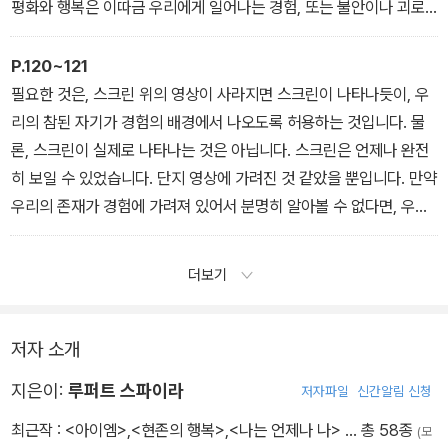
평화와 행복은 이따금 우리에게 일어나는 경험, 또는 불안이나 괴로
움과 번갈아 나타나는 경험이 아닙니다. 평화와 행복은 경험의 내용
에 가려질 수는 있지만, 한순간도 사라진 적이 없습니다. 평화와 행복
P.120~121
은 우리 참된 자기의 성질인 것도 아닙니다. 평화와 행복이 바로 우리
필요한 것은, 스크린 위의 영상이 사라지면 스크린이 나타나듯이, 우
자신입니다. 평화와 행복을 경험할 때마다 우리는 우리의 존재가 빛
리의 참된 자기가 경험의 배경에서 나오도록 허용하는 것입니다. 물
나는 것을 경험합니다.
론, 스크린이 실제로 나타나는 것은 아닙니다. 스크린은 언제나 완전
히 보일 수 있었습니다. 단지 영상에 가려진 것 같았을 뿐입니다. 만약
우리의 존재가 경험에 가려져 있어서 분명히 알아볼 수 없다면, 우리
가 할 일은 경험의 내용에 기울이는 관심의 초점을 이완하여 우리의
참된 자기에게 돌아오도록 허용하는 것뿐입니다. 참된 자기는 자기에
더보기
게 돌아와 자기를 다시 알아보거나 알게 됩니다.
저자 소개
지은이:
루퍼트 스파이라
저자파일
신간알림 신청
최근작 :
<아이엠>
,
<현존의 행복>
,
<나는 언제나 나>
… 총 58종
(모