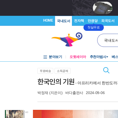
HOME
전자책
만권당
외국도서
국내도서
첫달무료
국내도
분야보기
오뒷세이아
추천마법사
베
무료배송
소득공제
한국인의 기원
- 아프리카에서 한반도까
박정재
(지은이)
바다출판사
2024-09-06