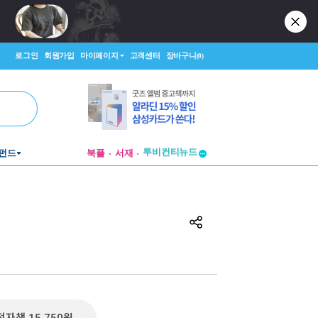
로그인
회원가입
마이페이지
고객센터
장바구니
(0)
투비컨티뉴드
펀드
북플
서재
창작플랫폼
투비컨티뉴드