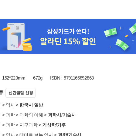
152*223mm
672g
ISBN : 9791166892868
류
신간알림 신청
서
>
역사
>
한국사 일반
서
>
과학
>
과학의 이해
>
과학사/기술사
서
>
과학
>
지구과학
>
기상학/기후
서
>
역사
>
테마로 보는 역사
>
과학/기술사