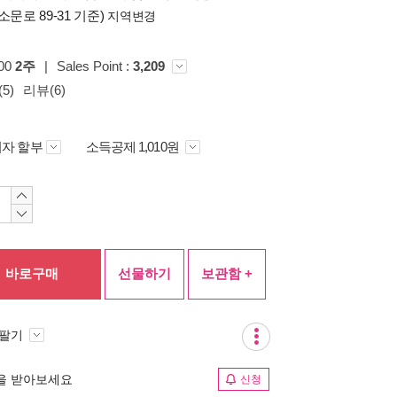
소문로 89-31 기준)
지역변경
100
2주
|
Sales Point :
3,209
5)
리뷰(6)
자 할부
소득공제 1,010원
바로구매
선물하기
보관함 +
 팔기
림을 받아보세요
신청