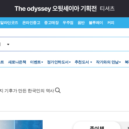
알라딘굿즈
온라인중고
중고매장
우주점
음반
블루레이
커피
서
스트
새로나온책
이벤트
정가인하도서
추천도서
작가와의 만남
북
지 기후가 만든 한국인의 역사
종이책