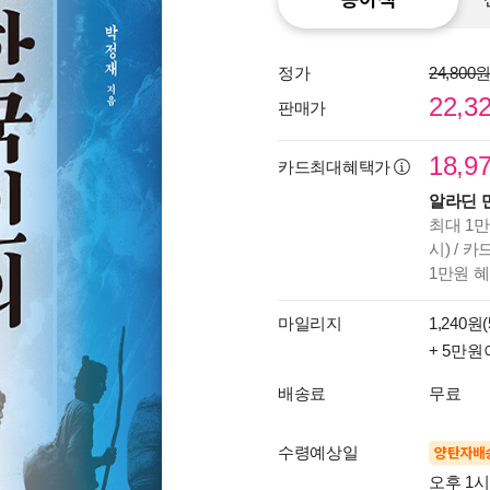
정가
24,800
22,3
판매가
18,9
카드최대혜택가
알라딘 
최대 1만
시) / 
1만원 
마일리지
1,240원(
+ 5만원
배송료
무료
수령예상일
양탄자배
오후 1