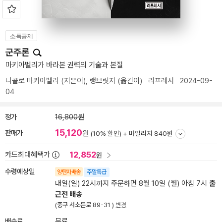
소득공제
군주론
마키아벨리가 바라본 권력의 기술과 본질
니콜로 마키아벨리
(지은이),
랭브릿지
(옮긴이)
리프레시
2024-09-
04
정가
16,800원
15,120
판매가
원
(10% 할인) +
마일리지 840원
12,852
카드최대혜택가
원
수령예상일
양탄자배송
주말특급
내일(일) 22시까지 주문하면 8월 10일 (월) 아침 7시
출
근전 배송
(중구 서소문로 89-31 )
변경
배송료
무료