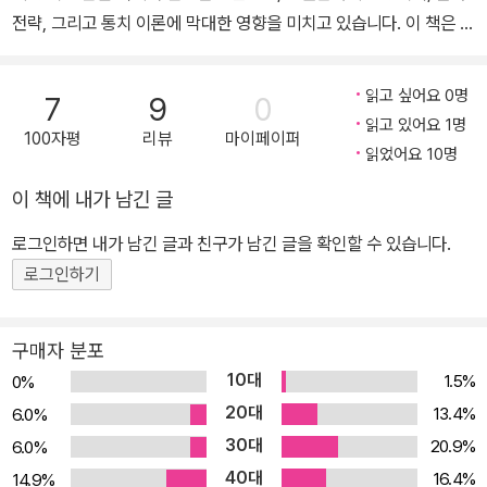
렌체사』 등의 저서가 출간되었다.
전략, 그리고 통치 이론에 막대한 영향을 미치고 있습니다. 이 책은 당
시 이탈리아의 복잡한 역사적 배경 속에서 마키아벨리가 제시한 실용
적인 통치 원칙과 군사 전략을 담고 있습니다. 그러나 이 깊이 있는 고
읽고 싶어요 0명
7
9
0
전을 처음 접하는 독자들에게는 그 복잡한 내용을 이해하는 데 어려
읽고 있어요 1명
100자평
리뷰
마이페이퍼
움이 있을 수 있습니다. 이번 번역본은 이러한 어려움을 해결하기 위
읽었어요 10명
해, <군주론>을 처음 접하거나 오랜만에 다시 읽는 독자들이 쉽게 이
이 책에 내가 남긴 글
해할 수 있도록 구성된 입문서입니다. 각 장의 핵심 내용을 요약하여
독자들의 이해를 돕고, ‘오늘날의 시각에서 해석해 본 <군주론>의 주
로그인하면 내가 남긴 글과 친구가 남긴 글을 확인할 수 있습니다.
요 내용’이라는 섹션을 추가하여 현대적 관점에서 마키아벨리의 사상
로그인하기
을 재해석했습니다. 이를 통해 독자들은 마키아벨리의 사상이 오늘날
의 정치 및 사회적 상황에서도 여전히 적용될 수 있음을 명확히 이해
구매자 분포
할 수 있을 것입니다. 이 책은 마키아벨리의 사상과 그가 제시한 통치
10대
1.5%
0%
및 군사 전략을 더 깊이 이해할 수 있도록, 1430년부터 1530년까지
20대
13.4%
6.0%
이탈리아에서 발생한 주요 사건들을 배경으로 제시합니다. 이탈리아
30대
20.9%
6.0%
반도의 정치적 상황을 이해함으로써, 독자들은 마키아벨리의 주장과
40대
전략이 어떤 맥락에서 나왔는지 명확히 파악할 수 있을 것입니다. 또
16.4%
14.9%