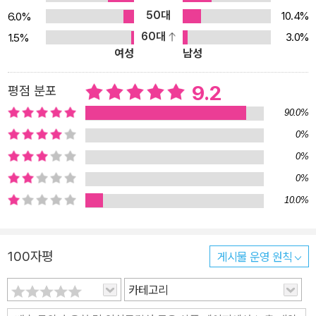
한, <군주론>이 오늘날에도 왜 여전히 중요한지, 그리고 어떤 통찰을
50대
10.4%
6.0%
제공하는지에 대한 해설을 현대적 관점에서 다루어, 이 고전이 현재
60대
3.0%
1.5%
여성
남성
에도 어떤 의미와 가치를 지니고 있는지 탐구했습니다. 정치학, 경영
학, 군사학 등 다양한 분야에서 <군주론>이 미친 영향과 주요 학자들
9.2
평점 분포
의 해석, 비판을 통해 독자들이 이 고전을 더 깊이 이해할 수 있도록
구성했습니다. 부록에는 W. K. Marriott이 작성한 <군주론>에 관한
90.0%
고찰과 이탈리아 역사적 사건들과 주요인물들에 관한 내용을 포함하
0%
여, 독자들이 이 고전을 보다 깊이 있게 탐구할 수 있도록 하였습니다.
0%
이번 번역본을 통해 독자들은 마키아벨리의 <군주론>을 보다 쉽게
0%
이해하고, 그의 통치 및 군사 전략의 핵심을 명확히 파악할 수 있을 것
10.0%
입니다. <군주론>을 처음 접하는 독자도, 다시 만나는 독자도 이 책
을 통해 마키아벨리의 사상을 깊이 이해할 수 있을 것입니다. 500년
전, 악마의 책으로 불리며 금서로 지정되었던 마키아벨리의 <군주론
100자평
게시물 운영 원칙
>은 오늘날 『타임』과 『뉴스위크』가 선정한 “세계 100대 도서” 중 하
카테고리
나로 평가받고 있으며, 하버드와 옥스퍼드를 비롯한 세계 유수의 대
학들과 서울대 등 국내 명문대학에서 필독서로 지정되어 왔습니다.