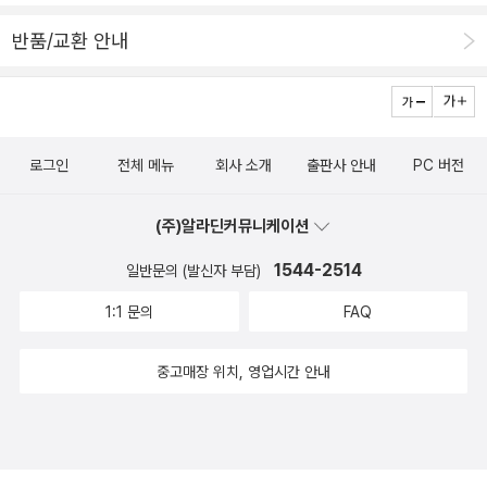
들이나 오랫만에 다시 읽는 사람들을 위한 책이라고 썼는지 단번에
반품/교환 안내
이해가 되었습니다. 군주론을 아직 안 읽어보신분들께는 좋은 선택이
되실거라 생각합니다.
로그인
전체 메뉴
회사 소개
출판사 안내
PC 버전
(주)알라딘커뮤니케이션
1544-2514
일반문의 (발신자 부담)
1:1 문의
FAQ
중고매장 위치, 영업시간 안내