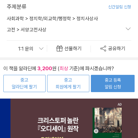
주제분류
신간알림 신청
사회과학
>
정치학/외교학/행정학
>
정치사상사
고전
>
서양고전사상
선물하기
공유하기
이 책을 알라딘에
3,200
원 (
최상
기준)에 파시겠습니까?
중고
중고
중고 등록
알라딘에 팔기
회원에게 팔기
알림 신청