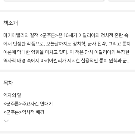
책소개
마키아벨리의 걸작 <군주론>은 16세기 이탈리아의 정치적 혼란 속
에서 탄생한 작품으로, 오늘날까지도 정치학, 군사 전략, 그리고 통치
이론에 막대한 영향을 미치고 있다. 이 책은 당시 이탈리아의 복잡한
역사적 배경 속에서 마키아벨리가 제시한 실용적인 통치 원칙과 군사
전략을 담고 있다. 그러나 이 깊이 있는 고전을 처음 접하는 독자들에
게는 그 복잡한 내용을 이해하는 데 어려움이 있을 수 있다.
목차
이번 번역본은 이러한 어려움을 해결하기 위해, <군주론>을 처음 접
역자의 말
하거나 오랜만에 다시 읽는 독자들이 쉽게 이해할 수 있도록 구성된
<군주론>주요사건 연대기
입문서다. 각 장의 핵심 내용을 요약하여 독자들의 이해를 돕고, ‘오늘
<군주론>역사적 배경
날의 시각에서 해석해 본 <군주론>의 주요 내용’이라는 섹션을 추가
하여 현대적 관점에서 마키아벨리의 사상을 재해석했다. 이를 통해