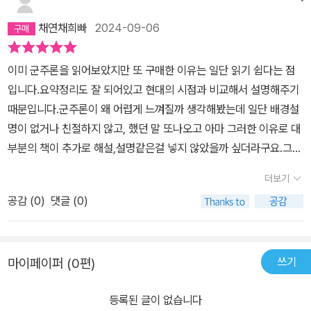
채연채희빠
2024-09-06
이미 군주론을 읽어보았지만 또 구매한 이유는 일단 읽기 쉽다는 점
입니다.요약정리도 잘 되어있고 현대의 시점과 비교해서 설명해주기
때문입니다.군주론이 왜 어렵게 느껴질까 생각해봤는데 일단 배경설
명이 없거나 친절하지 않고, 했던 말 또나오고 아마 그러한 이유로 대
부분의 책이 추가로 해설,설명같은걸 넣지 않았을까 싶더라구요.그러
다보니 읽다가 무슨 얘기했지? 하는 생각에 다시 보고...뭐 제가 정리
더보기
를 잘 못하다되니 본의아니게 여러번 읽게 되었습니다. 그래서 이미
공감 (
0
)
댓글 (0)
내용은 알고 있지만책이 쉽게 정리가 잘 되어 있다고 해서 관심이 생
겼고 미리보기를 보고나서 바로 책을 구매했습니다.뭐 많이들 아시는
내용이니 내용에 대한 리뷰는 안해도 될것같고구성이 특히 마음에 듭
쓰기
마이페이퍼 (0편)
니다. 가장 마음에 들었던 부분은 오늘날의 시각에서 해석해본 <군주
론>의 주요내용 입니다.약간 반복되는 부분도 있지만 원문의 내용이
등록된 글이 없습니다
반복되니 비슷하게 전개된거라 생각하구요.왜 입문용, 처음읽는 독자