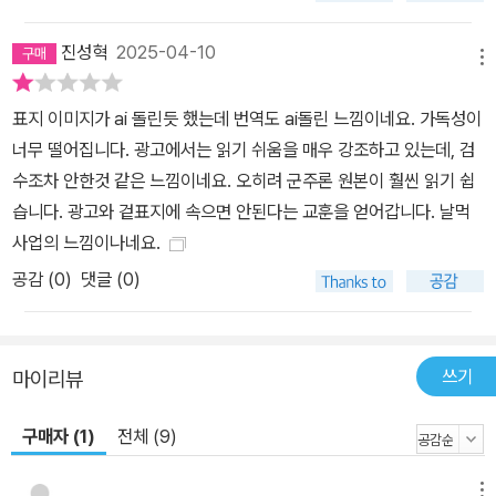
해서도 깊이 있는 분석을 합니다. 이 책은 군주가 칭찬과 비난을 얻는
진성혁
2025-04-10
방법, 관대함과 인색함, 잔인함과 온화함, 군주가 언제 자신의 말을 지
메뉴
켜야 하는지, 멸시와 증오는 피해야 한다는 등의 주제도 다룹니다. 요
새와 기타 보안 시설의 유용성, 군주가 어떻게 행동해야 위대한 명성
표지 이미지가 ai 돌린듯 했는데 번역도 ai돌린 느낌이네요. 가독성이
을 얻을 수 있는가, 장관들에 대한 조언, 아첨꾼을 피해야 하는 이유
너무 떨어집니다. 광고에서는 읽기 쉬움을 매우 강조하고 있는데, 검
등도 상세히 설명합니다. 이탈리아 군주들이 어떻게 자신들의 영토를
수조차 안한것 같은 느낌이네요. 오히려 군주론 원본이 훨씬 읽기 쉽
잃었는지, 운명이 인간 사건에 미치는 영향, 그리고 이탈리아를 외세
습니다. 광고와 겉표지에 속으면 안된다는 교훈을 얻어갑니다. 날먹
로부터 해방시키기 위한 호소까지 포함된 이 책은, 다양한 시각에서
사업의 느낌이나네요.
권력을 분석합니다. <군주론>의 현대적 의의와 영향은 오늘날에도
공감 (
0
)
댓글 (0)
크며, 주요 학자들의 해석, 논쟁점과 비판, 이 책이 미친 영향력 등을
통해 그 중요성을 재조명합니다. 부록에서는 W. K. Marriott의 <군
주론>에 대한 고찰과 유익한 배경지식, 그리고 마키아벨리 인물 소개
쓰기
마이리뷰
를 통해 독자들이 이 책을 더욱 깊이 이해할 수 있도록 돕습니다. 니콜
로 마키아벨리의 <군주론>은 권력과 통치의 복잡한 속성을 이해하고
구매자 (1)
전체 (9)
자 하는 모든 이들에게 필독서로서, 현실적이고 냉철한 정치 철학을
제공하는 중요한 작품입니다.
메뉴