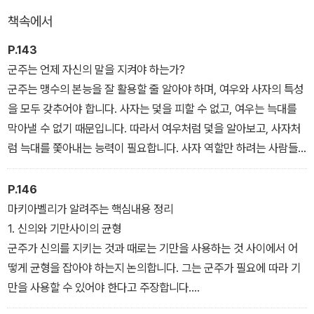
독자들은 마키아벨리의 사상이 오늘날의 정치 및 사회적 상황에서도
책속에서
여전히 적용될 수 있음을 명확히 이해할 수 있을 것이다.
P.143
군주는 언제 자신의 말을 지켜야 하는가?
군주는 맹수의 본능을 잘 활용할 줄 알아야 하며, 여우와 사자의 특성
을 모두 갖추어야 합니다. 사자는 덫을 피할 수 없고, 여우는 늑대를
막아낼 수 없기 때문입니다. 따라서 여우처럼 덫을 알아보고, 사자처
럼 늑대를 쫓아내는 능력이 필요합니다. 사자 역할만 하려는 사람들
은 제대로 이해하지 못합니다.
현명한 군주는 그가 한 말을 지킬 필요가 없는 상황, 즉 그 말을 지키
P.146
는 것이 자신에게 불리하거나 그 말을 할 당시의 이유가 사라졌을 때
마키아벨리가 알려주는 핵심내용 정리
는 그 말을 지킬 필요가 없습니다. 모든 사람이 선하다면 이 조언은 가
1. 신의와 기만사이의 균형
치가 없을 것입니다. 그러나 대다수 사람들은 선하지 않고 그들이 당
군주가 신의를 지키는 것과 때로는 기만을 사용하는 것 사이에서 어
신에게 약속을 지키지 않는다면 당신도 그들에게 약속을 지킬 필요가
떻게 균형을 잡아야 하는지 논의합니다. 그는 군주가 필요에 따라 기
없습니다.
만을 사용할 수 있어야 한다고 주장합니다.
2. 인간의 본성파악