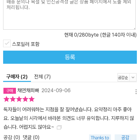
이미 뛰어난 역량을 가진 여러 전문가들에 의해 수많은 번역본이 출
간되었음에도 불구하고, <군주론> 번역에 도전한 이유는 이 고전을
처음 접하는 독자들이나 오랜만에 다시 읽는 이들이 보다 쉽게 이해
할 수 있는 입문서를 제공하기 위해서입니다. <군주론>의 이해를 돕
현재
0
/280byte (한글 140자 이내)
기 위해 주요사건 연대기(1430-1530)를 통해 당시의 역사적 배경
스포일러 포함
을 제공합니다. 이는 독자들이 마키아벨리가 어떤 환경에서 이 책을
등록
썼는지를 이해하는 데 큰 도움을 줍니다. 이어서 다양한 통치 형태와
그에 이르는 길, 상속된 군주국과 혼합된 통치, 그리고 알렉산더 사후
다리우스의 제국이 후계자들에게 반란을 일으키지 않은 이유 등 여러
구매자 (2)
전체 (7)
주제를 통해 권력의 다각적인 면모를 탐구합니다. 마키아벨리는 자치
채연채희빠
2024-09-06
정부 형태를 가진 도시와 군주국을 다루는 방법, 자신의 무기와 용기
메뉴
로 쟁취한 새로운 통치, 외부 지원과 운으로 얻어진 새로운 군주국, 범
독자들이 어려워하는 지점을 잘 짚어냈습니다. 요약정리 아주 좋아
죄로 인해 권력을 잡은 자들, 백성에 의해 이양된 통치 등 다양한 사례
요. 오늘날의 시각에서 바라본 의견도 너무 유익합니다. 지루하지 않
를 통해 군주가 직면할 수 있는 여러 상황에 대한 현실적인 조언을 제
습니다. 어렵지도 않아요~
공합니다. 그는 군주국의 힘을 평가하는 방법, 영적 군주국, 군대의 다
공감 (
0
)
댓글 (0)
양한 유형과 보조 병력, 그리고 군주가 전쟁에서 지켜야 할 것들에 대