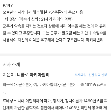
인간은 본래 신의를 잘 지키지 않는다는 점을 지적하며, 군주가 신의
P.147
만을 고집하다가는 손해를 볼 수 있다고 설명합니다.
오늘날의 시각에서 해석해 본 <군주론>의 주요 내용
3. 기만전술의 필요성
-제18장- (약속과 신뢰 : 21세기 리더의 덕목)
군주는 외교와 전쟁, 정치에서 때로는 기만을 통해 목적을 달성해야
군주가 약속을 지키는 것보다 상황에 따라 약속을 깨는 것이 더 유리
합니다. 이는 군주의 생존과 권력 유지에 필수적일 수 있습니다.
할 수 있다고 주장합니다. 그는 군주가 필요할 때는 기만과 속임수를
4. 여우와 사자의 비유
사용하여 자신의 이익을 추구해야 한다고 강조합니다. 마키아벨리는
군주는 여우의 교활함과 사자의 힘을 모두 갖추어야 한다고 비유합니
인간이 기본적으로 변덕스럽고 신뢰할 수 없기 때문에, 군주는 항상
다. 이는 군주가 상황에 따라 기만과 강함을 적절히 사용할 수 있어야
약속을 지킬 필요가 없으며, 필요하다면 약속을 깨는 것이 더 현명한
함을 의미합니다.
선택일 수 있다고 주장합니다.
저자 소개
5. 실질적 이익을 위한 외양과 내면의 차이
이러한 주장은 이후 시대에도 다양한 방식으로 적용되었습니다. 예를
군주는 외적으로는 신의와 도덕을 지키는 것처럼 보여야 하지만, 실
들어, 19세기 유럽의 외교에서는 실용주의가 중요시되었으며, 국가
지은이:
니콜로 마키아벨리
저자파일
신간알림 신청
질적으로는 필요할 때 기만을 사용할 수 있어야 합니다. 이는 군주가
간의 조약이나 협정이 자주 깨지는 일이 발생했습니다. 비스마르크의
최근작 :
<군주론>
,
<일 마키아벨리>
,
<군주론>
… 총 1611종
(모두보
백성의 신뢰를 유지하면서도 실질적인 이익을 얻기 위함입니다.
현실 정치(Realpolitik) 역시 마키아벨리의 철학에 영향을 받아 국가
기)
의 이익을 최우선으로 하는 외교 정책을 추구했습니다. 이는 국가 간
르네상스 시대 이탈리아의 작가, 정치가, 정치이론가.1469년 5월 피
의 신뢰보다는 상황에 따른 이익 추구가 우선시되었음을 보여줍니다.
렌체의 가난한 법학자의 집안에서 태어나 1498년 피렌체 공화국 제
또한, 20세기의 여러 독재자들도 마키아벨리의 주장을 현실 정치에