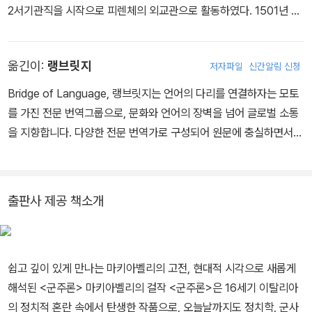
2서기관직을 시작으로 피렌체의 외교관으로 활동하였다. 1501년 마
적용했습니다. 히틀러는 여러 국제 조약을 깨고 자신의 침략 정책을
리에타 코르시니와 결혼하여 슬하에 6남매를 두었으며, 탁월한 외교
추진했으며, 이는 단기적으로는 독일의 이익을 증진시키는 데 도움이
능력을 발휘하며 『피사 전쟁 보고서』 『피렌체공화국 군사조직에 관
되었습니다. 이러한 사례들은 마키아벨리의 주장이 일정 부분 타당성
옮긴이:
랭브릿지
저자파일
신간알림 신청
한 논고』 『독일과 황제에 관한 논고』 등 다수의 외교 관련 원고를 집
을 가질 수 있음을 보여줍니다.
필하였다. 그러나 1512년 스페인 군대에 의해 피렌체가 함락되면서
그러나 현대 민주주의 사회에서는 마키아벨리의 주장이 많은 한계를
Bridge of Language, 랭브릿지는 언어의 다리를 연결하자는 모토
공직에서 축출되어 1513년 반역 음모 혐의로 재판과 고문을 받고 투
드러냅니다. 오늘날의 정치와 외교에서는 신뢰와 투명성이 중요한 가
를 가진 전문 번역그룹으로, 문화와 언어의 장벽을 넘어 글로벌 소통
옥되었다. 이후 석방되어 피렌체 남쪽 근교의 산트 안드레아 농장에
치로 자리 잡고 있습니다. 지도자나 국가가 약속을 깨고 기만적인 행
을 지향합니다. 다양한 전문 번역가로 구성되어 원문에 충실하면서도
은둔하면서 『군주론』 초고를 완성하였다. 1516년 『군주론』 필사본이
동을 하면, 이는 국민의 신뢰를 잃고 국제 사회에서 고립될 수 있습니
자연스럽고 읽기에 편안한 번역을 제공합니다. 언어의 다리를 통해
피렌체 내외에서 유통되기 시작하였으며, 1520년 줄리오 데메디치
다. 예를 들어, 현대의 국제 관계에서는 조약과 협정이 중요하며, 이를
세계 어디서나 자유롭게 소통할 수 있도록 돕습니다.
추기경의 부탁으로 피렌체 역사를 기록한 『피렌체사』를 집필하였고,
어기는 국가는 국제적인 비난과 제재를 받을 수 있습니다. 이는 마키
출판사 제공 책소개
1521년 『전술론』 출간에 이어 1525년 성직자들의 타락을 조롱한 희
아벨리의 접근법이 현대 정치 환경에서는 적용되기 어렵다는 것을 보
곡 『맨드레이크』가 베네치아에서 공연되어 칭송을 받았다. 이후 피렌
여줍니다.
체의 양모 길드와 벌어진 무역 분쟁을 주재하는 사절로 베네치아에
파견되면서 복권을 노렸으나 메디치 군주정이 붕괴되고 공화정이 복
쉽고 깊이 있게 만나는 마키아벨리의 고전, 현대적 시각으로 새롭게
원되면서 그 뜻을 이루지 못하고 1527년 6월 사망하였다. 사망 후 산
해석된 <군주론> 마키아벨리의 걸작 <군주론>은 16세기 이탈리아
타크로체 교회에 매장되었으며, 사후에 『로마사 논고』 『군주론』 『피
의 정치적 혼란 속에서 탄생한 작품으로, 오늘날까지도 정치학, 군사