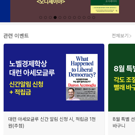
관련 이벤트
전체보기
대런 아세모글루 신간 알림 신청 시, 적립금 1천
8월 특별 선
원(추첨)
바구니