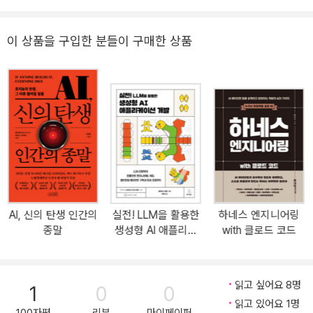
화해서 원활하게 서빙하게끔 기초를 다진 다음에 RAG라는 LLM의 대
표적인 애플리케이션을 만드는 방법을 차근차근 설명한다. 여기서 끝
나지 않고 실제 운영과정에서 부딪히는 어려움을 해소하는 방법과 멀
이 상품을 구입한 분들이 구매한 상품
티 모달과 더불어 에이전트와 같은 고급 주제까지 다룬다. LLM 시대
를 맞이하여 필수적으로 갖춰야 하는 개발 지식을 이론과 실무 양쪽
관점에서 설명하고 있으므로, 새로운 패러다임에 적응하고자 하는 개
발자들에게 가뭄의 단비처럼 다가올 것이다. | 이 책에서 다루는 내용
| - LLM의 핵심인 트랜스포머 아키텍처 - 챗GPT를 만드는 방법: 지
도 미세 조정과 RLHF - 오픈소스 LLM을 나만의 데이터로 추가 학습
하기 - LLM 애플리케이션 운영을 위한 모델 경량화 - 라마인덱스를
활용한 RAG 구현과 개선 - 이미지와 음성도 처리하는 멀티 모달 LL
M - LLM에 장기 기억과 도구를 결합한 에이전트 아키텍처 | 이 책의
AI, 신의 탄생 인간의
실전! LLM을 활용한
하네스 엔지니어링
대상 독자 | - LLM을 활용해 AI 애플리케이션을 개발하려는 개발자 -
종말
생성형 AI 애플리케
with 클로드 코드
LLM API의 단순한 활용보다는 모델의 원리와 기반 기술도 궁금한 개
이션 개발
발자 - AI 엔지니어가 되고자 하는 학생 및 취업준비생 - 짧은 시간에
LLM과 관련된 논문과 기술을 정리하고 싶은 대학원생 | 깃허브 실습
읽고 싶어요 8명
1
0
0
코드 다운로드 | 실습 코드는 책의 깃허브 저장소(https://github.co
읽고 있어요 1명
m/onlybooks/llm)에서 확인할 수 있습 니다. 깃허브의 코드는 구글