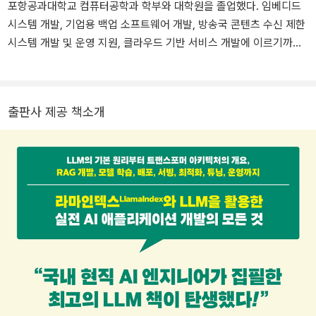
포항공과대학교 컴퓨터공학과 학부와 대학원을 졸업했다. 임베디드
시스템 개발, 기업용 백업 소프트웨어 개발, 방송국 콘텐츠 수신 제한
시스템 개발 및 운영 지원, 클라우드 기반 서비스 개발에 이르기까지
다양한 실무 경험을 토대로 고성능 고가용성 시스템을 설계했다. 《클
린 코드》, 《피플웨어》 등 40여 권의 책을 번역, 집필, 감수했다. 각종
기술 소식을 다루는 블로그 '컴퓨터 vs 책'(jhrogue.blogspot.com)
출판사 제공 책소개
과 개발자를 위한 유튜브 채널(youtube.com/@채널박재호)을 운영
하며, 개발자들을 위한 각종 교육과 세미나도 지속적으로 진행하고
있다.