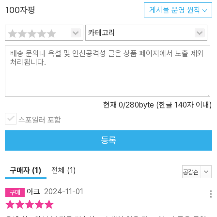
아본다. 트랜스포머 아키텍처는 처음 접했을 때 직관적으로 이해하기
100자평
게시물 운영 원칙
가 쉽지는 않지만, 친절한 설명과 함께 코드 레벨에서도 살펴봄으로
카테고리
써 트랜스포머 아키텍처라는 큰 산을 넘어가도록 돕는다. 3장 ‘트랜스
포머 모델을 다루기 위한 허깅페이스 트랜스포머 라이브러리’에서는
트랜스포머 아키텍처 기반 모델을 쉽게 활용할 수 있도록 도와주는
허깅페이스의 트랜스포머 라이브러리 사용법을 알아본다. 허깅페이
스 트랜스포머 라이브러리는 오픈소스 LLM을 활용할 때 자주 사용되
며 이제는 거의 표준에 가까운 라이브러리가 됐다. 3장에서 라이브러
현재
0
/280byte (한글 140자 이내)
리 사용법을 잘 익히고 나면, 다양한 모델을 거의 동일한 방법으로 활
스포일러 포함
용할 수 있다. 4장 ‘말 잘 듣는 모델 만들기’에서는 말을 ‘잘 만들기만
하던’ 언어 모델이 어떻게 사용자의 말을 ‘잘 듣고 지시에 따르는’ 모
등록
델로 바뀌었는지 살펴본다. 2022년 11월 공개된 OpenAI의 챗GPT
는 사용자의 말을 찰떡같이 알아듣고 사용자의 지시에 따라 응답함으
구매자 (1)
전체 (1)
로써 가장 성공적인 AI 제품이 됐다. 4장에서는 OpenAI가 어떻게 챗
GPT같이 말 잘 듣는 모델을 만들었는지 살펴본다. [2부 LLM 길들이
아크
2024-11-01
기] 5장 ‘GPU 효율적인 학습’에서는 LLM처럼 파라미터가 많고 용량
메뉴
이 큰 모델을 작은 GPU에서도 학습시킬 수 있는 방법을 알아본다. 이