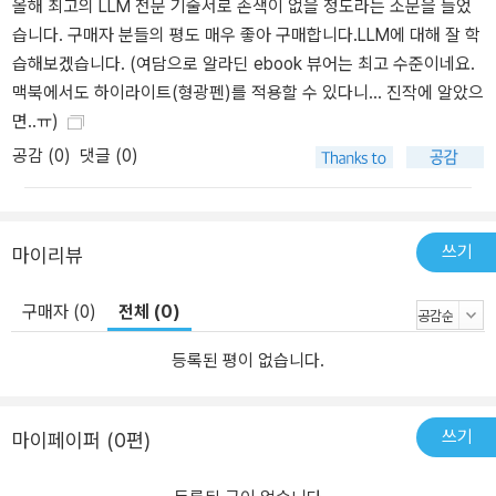
올해 최고의 LLM 전문 기술서로 손색이 없을 정도라는 소문을 들었
책에서 개발 환경으로 사용하는 구글 코랩(Colab)은 무료 버전에서
습니다. 구매자 분들의 평도 매우 좋아 구매합니다.LLM에 대해 잘 학
는 메모리가 16GB인 GPU를 지원한다. 모델 자체의 용량만 10GB가
습해보겠습니다. (여담으로 알라딘 ebook 뷰어는 최고 수준이네요.
넘는 언어 모델을 어떻게 메모리가 16GB인 작은 GPU에서 학습시킬
맥북에서도 하이라이트(형광펜)를 적용할 수 있다니... 진작에 알았으
수 있는지 5장에서 확인할 수 있다. 6장 ‘sLLM 학습하기’에서는 직접
면..ㅠ)
작은 언어 모델(sLLM)을 실습데이터로 학습시켜 자연어에서 SQL을
공감 (
0
)
댓글 (0)
생성하는 Text2SQL 모델을 만들어 본다. Text2SQL 모델은 기업에
서 자주 발생하는 데이터 추출 요청을 언어 모델이 수행함으로써 데
이터 조직의 생산성을 높이고 SQL에 익숙하지 않은 팀원의 데이터
접근성을 높이는 데 기여할 수 있다. 6장에서는 LLM을 통한 학습 데
쓰기
마이리뷰
이터의 생성과 LLM미세 조정을 통해 준수한 성능의 sLLM을 만드는
방법을 알아본다. 7장 ‘모델 가볍게 만들기’에서는 언어 모델을 작게
구매자 (0)
전체 (0)
만드는 방법과 효율적으로 추론하도록 만드는 방법을 알아본다. sLL
M을 활용하는 경우 대부분의 GPU 비용은 학습이 아닌 서빙에서 발
등록된 평이 없습니다.
생한다. 따라서 학습시킨 모델을 작게 만들고 효율적으로 추론하도록
만들어서 GPU 비용을 크게 낮출 수 있다. 7장에서는 비용 효율적으
쓰기
마이페이퍼 (0편)
로 LLM을 서빙하기 위한 다양한 방법을 살펴본다. 8장 ‘sLLM 서빙
하기’에서는 LLM을 효율적으로 서빙할 수 있도록 도와주는 vLLM 라