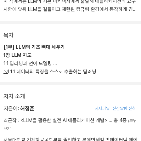
이 책에서는 LLM의 기본 아키텍처에서 출발해 애플리케이션의 요구
사항에 맞춰 LLM을 길들이고 제한된 컴퓨팅 환경에서 동작하게 경량
화해서 원활하게 서빙하게끔 기초를 다진 다음에 RAG라는 LLM의 대
표적인 애플리케이션을 만드는 방법을 차근차근 설명한다. 여기서 끝
나지 않고 실제 운영과정에서 부딪히는 어려움을 해소하는 방법과 멀
목차
티 모달과 더불어 에이전트와 같은 고급 주제까지 다룬다.
[1부] LLM의 기초 뼈대 세우기
1장 LLM 지도
LLM 시대를 맞이하여 필수적으로 갖춰야 하는 개발 지식을 이론과
1.1 딥러닝과 언어 모델링
실무 양쪽 관점에서 설명하고 있으므로, 새로운 패러다임에 적응하고
__1.1.1 데이터의 특징을 스스로 추출하는 딥러닝
자 하는 개발자들에게 가뭄의 단비처럼 다가올 것이다.
저자 소개
지은이:
허정준
저자파일
신간알림 신청
최근작 :
<LLM을 활용한 실전 AI 애플리케이션 개발>
… 총 4종
(모두
보기)
서울대학교 기계항공공학부를 졸업하고 롯데면세점 빅데이터팀 데이