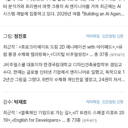
터 분석가와 프리랜서 마켓 크몽의 AI 엔지니어를 거쳐 최근에는 AI
시스템 개발에 집중하고 있다. 2026년 여름 『Building an AI Agent
(From Scrach)』를 영문으로 공저해 매닝(Manning)에서 출간했으
며, LLM 학습을 위한 최초, 최고의 서적으로 손꼽히는 『LLM을 활용
한 실전 AI 애플리케이션 개발』(책만, 2024)을 저술, 출간했다. 『파
그림:
정진호
저자파일
신간알림 신청
이토치 라이트닝으로 시작하는 딥러닝』(에이콘, 2023)도 번역했다.
최근작 :
<프로크리에이트 드림 2D 애니메이션 with 아이패드>
,
<유
럽 풍경 수채화 컬러링북>
,
<디지털 비주얼씽킹>
… 총 37종
(모두보기)
J비주얼스쿨 대표이자 한경국립대학교 디자인건축융합학부 겸임교
수다. 한때는 글로벌 인터넷 기업에서 엔지니어로 일했고, 독학으로 1
2년간 그림을 그렸다. 8번의 수채화 개인전을 열었고, 24권의 저서
와 역서를 출간, 책 10권의 일러스트를 담당했다. 기업, 학교, 공공기
관 등에서 다양한 시각화 관련 강의와 프로젝트를 수행했고 아날로그
와 디지털을 넘나들며 창작 활동을 즐긴다.
감수:
박재호
저자파일
신간알림 신청
최근작 :
<블록체인 기업으로 가는 길>
,
<IT 트렌드 스페셜 리포트 20
19>
,
<English for Developers>
… 총 73종
(모두보기)