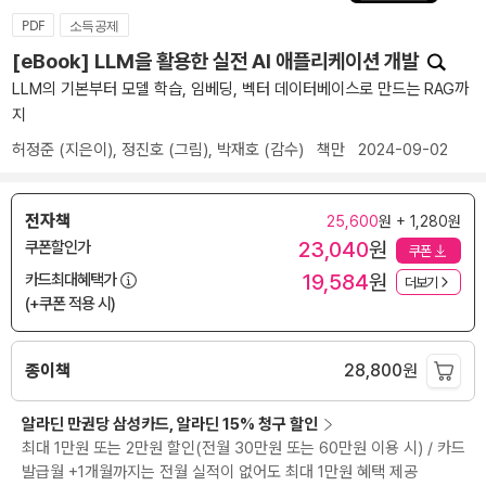
PDF
소득공제
[eBook] LLM을 활용한 실전 AI 애플리케이션 개발
LLM의 기본부터 모델 학습, 임베딩, 벡터 데이터베이스로 만드는 RAG까
지
허정준
(지은이),
정진호
(그림),
박재호
(감수)
책만
2024-09-02
전자책
25,600
원 + 1,280원
23,040
원
쿠폰할인가
쿠폰
19,584
원
카드최대혜택가
더보기
(+쿠폰 적용 시)
종이책
28,800
원
알라딘 만권당 삼성카드, 알라딘 15% 청구 할인
최대 1만원 또는 2만원 할인(전월 30만원 또는 60만원 이용 시) / 카드
발급월 +1개월까지는 전월 실적이 없어도 최대 1만원 혜택 제공