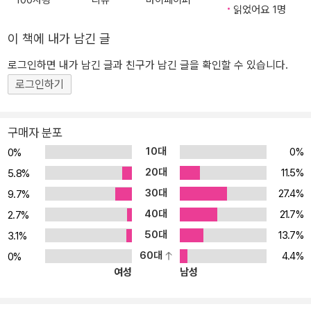
100자평
리뷰
마이페이퍼
읽었어요 1명
코랩에서 두 가지 방법으로 활용할 수 있습니다. 1. 로컬에서 업로드
하기: 깃허브의 코드를 로컬 환경에 클론하거나 압축 파일 형태로 내
이 책에 내가 남긴 글
려받은 후 진행하려는 실습 폴더의 노트북 파일(ipynb)을 구글 코랩
로그인하면 내가 남긴 글과 친구가 남긴 글을 확인할 수 있습니다.
에서 열어 실 습을 진행할 수 있습니다. 2. 깃허브 URL로 열기: 구글
로그인하기
코랩에서 노트 열기(Ctrl+O)를 선택하면 다양한 노트 열기 방식 중
깃허브GitHub 탭에서 코드의 URL을 통해 실습 노트북을 열 수 있습
니다. | 이 책의 코드 실행 환경 | 이 책의 실습은 구글 코랩에서 실행
구매자 분포
한다. 구글 코랩은 구글에서 제공하는 노트북 실 행 환경으로, 파이썬
10대
0%
0%
의 주피터 노트북과 유사한 UI로 브라우저에서 실행할 수 있다. 또 구
20대
11.5%
5.8%
글 코랩에서는 무료로 T4 GPU(16GB)를 사용할 수 있도록 제공한
30대
27.4%
9.7%
다. 구글 코랩 의 무료 버전은 12시간의 런타임 제한이 있으며, 장시
40대
21.7%
간 사용하지 않으면 연결이 끊길 수 있다. | 이 책의 구성 | [1부 LLM
2.7%
의 기초 뼈대 세우기] 1장 ‘LLM 지도’에서는 대규모 언어 모델이라는
50대
13.7%
3.1%
빠르게 발전하고 있는 분야에서 독자들이 길을 잃지 않도록 큰 흐름
60대
4.4%
0%
을 먼저 살펴본다. 1장을 통해 LLM 지도를 얻고 나면 이 책과 LLM에
여성
남성
대해 큰 줄기를 잡을 수 있다. 2장 ‘LLM의 중추, 트랜스포머 아키텍처
살펴보기’에서는 현대 LLM의 기반이 되는 트랜스포머 아키텍처를 알