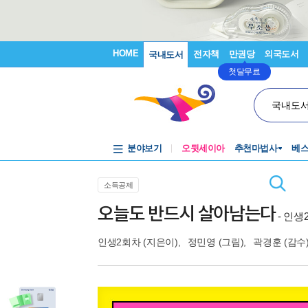
HOME
전자책
만권당
외국도서
국내도서
첫달무료
국내도
분야보기
오뒷세이아
추천마법사
베
소득공제
오늘도 반드시 살아남는다
- 인
인생2회차
(지은이),
정민영
(그림),
곽경훈
(감수