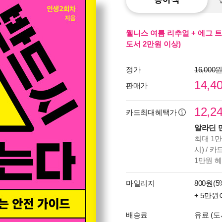
웰니스 여름 리추얼 + 에그 트
도서 2만원 이상)
정가
16,000
14,4
판매가
12,2
카드최대혜택가
알라딘 
최대 1만
시) / 
1만원 
마일리지
800원(5
+ 5만원
배송료
유료 (도