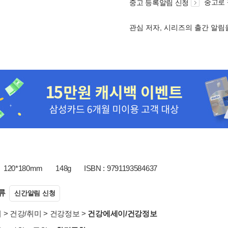
중고로
중고 등록알림 신청
관심 저자, 시리즈의 출간 알
120*180mm
148g
ISBN : 9791193584637
류
신간알림 신청
서
>
건강/취미
>
건강정보
>
건강에세이/건강정보