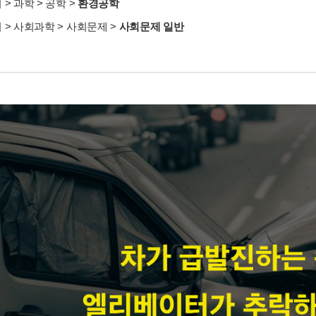
서
>
과학
>
공학
>
환경공학
서
>
사회과학
>
사회문제
>
사회문제 일반