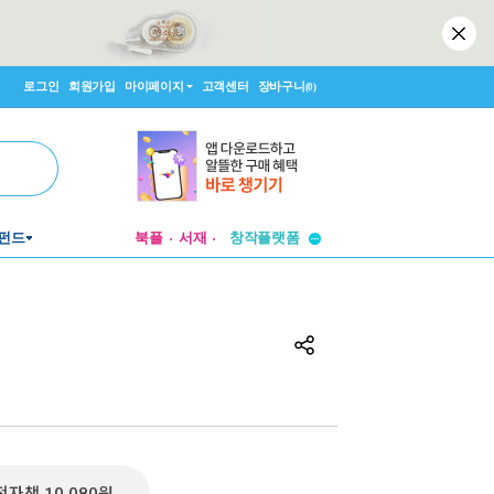
로그인
회원가입
마이페이지
고객센터
장바구니
(0)
펀드
북플
서재
투비컨티뉴드
창작플랫폼
투비컨티뉴드