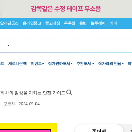
알라딘굿즈
온라인중고
중고매장
우주점
음반
블루레이
커피
서
스트
새로나온책
이벤트
정가인하도서
추천도서
작가와의 만남
북
생2회차의 일상을 지키는 안전 가이드
)
포르체
2024-09-04
종이책