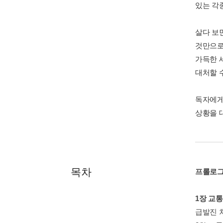
있는 각
살다 보
것만으로
가득한 
대처할 
독자에게
상황을 
목차
프롤로
1장 교
급발진 