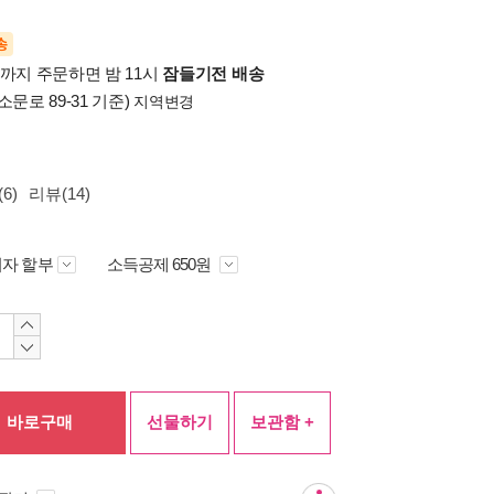
송
시까지 주문하면 밤 11시
잠들기전 배송
소문로 89-31 기준)
지역변경
6)
리뷰(14)
자 할부
소득공제 650원
바로구매
선물하기
보관함 +