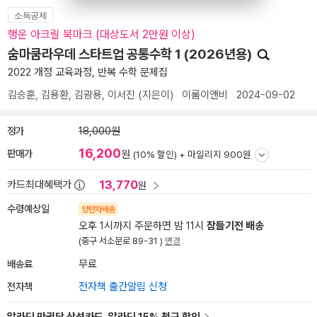
소득공제
행운 아크릴 북마크 (대상도서 2만원 이상)
숨마쿰라우데 스타트업 공통수학 1 (2026년용)
2022 개정 교육과정, 반복 수학 문제집
김승훈
,
김용환
,
김광용
,
이서진
(지은이)
이룸이앤비
2024-09-02
정가
18,000원
16,200
판매가
원
(10% 할인) +
마일리지 900원
13,770
카드최대혜택가
원
수령예상일
양탄자배송
오후 1시까지 주문하면 밤 11시
잠들기전 배송
(중구 서소문로 89-31 )
변경
배송료
무료
전자책
전자책 출간알림 신청