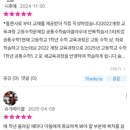
는 장점이 있었다. ​우선 개정과정으로 바뀐 내용을 살펴보자면 공통
고등수학문제집이라스타트업 공통수학을 많이 학습하는 것 같아요.
시후애
2024-11-30
수학1 과정은 첫 부분은 같지만 뒤에 나오는 내용이 조금 달라졌다.
세분화된 개념을 익히고개념적용 문제를 풀면서개념을 이해하고 이
다항식의 연산, 항등식과 나머지정리, 인수분해, 복소수, 이차방정식,
해한 개념을 바탕으로 유형문제들을 풀어보면서개념을 반복해서 정
*출판사로 부터 교재를 제공받아 직접 작성하였습니다​​2022개정 교
이차함수와 이차방정식, 삼차방정식과 사차방정식, 연립방정식, 연립
리할 수 있으니어려운 개념도 쉽게 잡을 수 있네요. ㅎㅎ공통수학을
육과정 고등수학문제집 공통수학숨마쿰라우데 반복학습서스타트업
일차부등식, 이차부등식, 그리고 경우의 수, 순열, 조합, 행렬이 이어
공부했지만 개념이 잘 안잡혀서수학을 어려워하는 친구들에게도 한
공통수학1​​현재 고등학교 1학년 수학 교육과정은 고등 수학 상, 하로
졌다. ​다항식의 연산부터 부등식까지는 중학 과정에 연결되는 내용으
번 더 개념을 잘 이해할 수 있도록반복해서 학습하는 것을 권하고 싶
학습하고 있는데요 2022 개정 교육과정으로 2025년 고등학교 수학
로, 좀 더 심화된 과정을 다루고 있었고 경우의 수부터 순열, 조합, 행
어요. 고1수학 목차를 보면다항식의 연산부터행렬과 순열까지 들어
1학년 공통수학1. 2 로 새교육과정을 반영하여 학습하게 됩니다.​숨마
렬은 새롭게 편입된 단원이었다. 반복 수학 연습을 할 수 있는 숨마쿰
있어서개념을 잘 정리할 수 있어요. 공통수학에서는대수와 도형의
쿰라우데 스타트업은 수학기초 개념학습서인데요. 공통수학1 2025
라우데 스타트업은 무엇보다 쉽고 빠르게 개념을 이해하며 학습할 수
더보기
이동 그리고행렬등을 학습하는데요.개념을 학습한 후 연습문제를통
년 적용 새교육과정으로 나와서 고등수학 기초개념을 어떻게 구성하
있다는 게 좋았다. 쉬운 설명으로 개념을 익힌 후 반복 연습하며 자신
해서 실력을 늘려가는 것도중요하죠. 학교시험맛보기 문제들로기출
공감 (
0
)
댓글 (0)
고 있는지 살펴보왔습니다.​​​​​2025 새교육과정에서 배우게 된 부분들
의 것으로 온전히 소화할 수 있었다. 단원의 처음엔 한 단원에서 다루
유형도 접할 수 있구요.미니리뷰 테스트는내가 배운 개념들을 다시한
살펴봅니다.​​​​다항식의 연산에서는 다항식의 덧셈과 뺄셈, 곱셈과 나눗
는 모든 내용이 한꺼번에 정리가 되어 있다. 한눈에 보기 좋게 요약되
번 정리하면서부족한 부분을 메꿀 수 있습니다. 숨마쿰라우데 스타트
셈을 하게 됩니다.곱셈공식을 알고 이를 활용하여 문제를 해결해봅니
메뉴
어 있으므로 학습을 마친 후에 한 번 더 확인하면 좋을 것 같다. ​전체
업 공통수학1...개정된 교육과정으로 공통수학 전단원을한권으로 정
다.​단원 들어가기 전에 스스로 공부 계획 세우기를 통해 계획을 세우
적인 개념을 다룬 후 한 개념씩 쉬운 문제로 빠르게 기초를 완성하는
슈가레이블
2025-04-08
리할 수 있어서 편리합니다.고등수학문제집 난이도를 따져보고 수학
고 학습한 날짜를 체크할 수 있는 부분으로반복학습체크란도 있어서
과정을 거친다. 잘게 나뉜 개념으로 하나씩 익혀 나가므로 학습의 진
문제집을 고르는데요.반복 수학개념서로 쉽게 개념을 익힐 수 있는수
학습하고 확인할 수 있는 부분일 것 같아요​​​​​개념 톡톡에서는 단원별로
행이 수월하게 이루어진다. 하나의 개념만 파고들어 하나의 유형만
매 학년 올라갈 때마다 아들에게 중요하게 봐야 할 부분에 목차를 꼽
학문제집 숨마쿰라우데 스타트업 공통수학1 입니다.쉬운 개념서로
중요 개념들을 한눈에 볼 수 있도록 구성되어있습니다.다항식, 다항