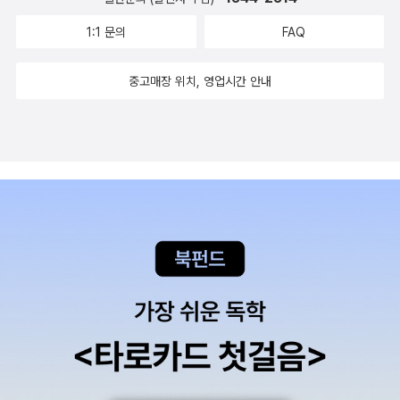
은이번 2022개정 교육과정에 포함된 행렬입니다.행렬의 개념부터단
문제집은 정의만 나열하지만 이 교재는 왼쪽 여백에 '선생님 TIP'을
위행렬 등 새로운 용어에 대한 설명과 연산까지쉽게 정리해둔 개념활
1:1 문의
FAQ
배치해서이 개념을 <어떻게 보아야 하는지> 그 원리와 방향성을 제
동을 먼저 학습하고요.​앞서 말했듯, 저희는 소제목별로 학습하고, 문
시해 줍니다.개념 아래에는 곧바로 핵심 문제 통해서개념을 정리한
제로 넘어가 해당 부분을 풀어보며 체크하고 있어요.공통수학의 양은
중고매장 위치, 영업시간 안내
뒤 문제에 적용하는 방식을 알아갈 수 있게 해주네요.✔️ 기초 강화부
방대한 편이라..차곡차곡 느릴 수 있으나, 꼼꼼하게 개념을 이해하고
터 실전 대응까지 :개념 아래 나오는 문제들은 쉬운 난이도로 구성되
설명할 수 있게끔 학습합니다.현 중3부터는 공통수학1을 배우게 되니
어 아이도 부담 없이 풀 수 있어요.문제 수가 무조건 많기보다 핵심 패
까 새로운 행렬에 대한 학습 놓치지 마세요.저희때는 문과생도 행렬
턴을 여러 번 반복해서 풀게 하니,아이가 심리적 부담 없이 빠르게 자
을 배웠는데교육과정에 따라 학습내용이 달라지긴 했으나수학의 틀
신감을 얻더라고요.이렇게 다져진 기초는 마지막 단계인 '학교 시험
은 그대로.수학의 선행도 좋지만,개념부터 심화까지 더욱 섬세한 학
맛보기'로 이어지는데,실제 서술형 및 단답형 출제 스타일을 그대로
습을 하는 것이바뀐 교육과정에서는 더 효율적이지 않을까 합니다.숨
반영하고 있습니다.고등 내신만의 '조건 해석' 능력을 요구하는 이 과
마라인부터 굿비라인까지꼼꼼학습 이어간다면, 수학의 재미가 실력
정을 통해새 교육과정에 맞춘 고득점의 실마리를 빠르게 찾아나갈 수
이 될거예요.​저희는 현행과 선행을 병행하는 중이라일주일에 2회 공
있습니다.✔️ 유형 정리(Mini Test): 소단원이 끝날 때마다 등장하는
통수학1 학습하고 있습니다.매일 하면 좋겠지만, 학원다니는 마음으
Mini Test가 정말 알찹니다.기초적인 개념 문제유형부터 학교시험에
로...ㅋㅋ천천히 공통수학 진도 빼는 만큼기본서 플러스 스타트업 교
서 나올 수 있는 문제유형까지 구성되어 있어,개정 교육과정에서 강
재로 구멍없는 선행, 순항하고 있네요.​난이도가 쉬운 문제들, 개념의
조하는 실제 시험의 유형들을 아이 스스로 한눈에 파악할 수 있어요.
이해를 돕는 설명들.반복해서 처음 공수를 공부하기에 딱 좋은서브교
특히 제가 마음에 든건 '서브노트'였어요.고등 수학을 처음 시작하는