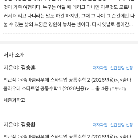
것이 가족 여행이다. 누구는 어릴 때 데리고 다니면 아무것도 모르니
커서 데리고 다니라는 말도 하긴 하지만, 그때 그 나이 그 순간에만 나
눌 수 있는 삶의 느낌은 영원히 놓치는 셈이다. 다시 옛날로 돌아간다
면, 아이들을 데리고 주말마다 놀러 다니는 일만은 꼭 많이 하고 싶다.
생각보다 훨씬 빨리 아이들이 커버린다는 사실을 깨닫고 난 뒤 얻은
교훈이다.
저자 소개
지은이:
김승훈
저자파일
신간알림 신청
최근작 :
<숨마쿰라우데 스타트업 공통수학 2 (2026년용)>
,
<숨마
쿰라우데 스타트업 공통수학 1 (2026년용)>
… 총 4종
(모두보기)
세종과학고
지은이:
김용환
저자파일
신간알림 신청
최근작 :
<숨마쿰라우데 스타트업 공통수학 2 (2026년용)>
,
<숨마