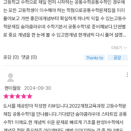
고등학교 수학으로 제일 먼저 시작하는 공통수학공통수학인 경우에
타트업 공통수학 1 이 기초 단계만 있는 교재가 아니에요.기초를 탄탄
는 모든 고등학생이 이수해야 하는 학점으로공통수학문제집을 미리
하게 만들어준 후 소단원 끝에 Mini Test 가 있어서 내신 준비를자연
풀어보고 가면 좋은데개념부터 확실하게 하나씩 익힐 수 있는고등수
스레 할 수 있어요.개념 기초를 먼저 살펴본 후 유형 기본을 지나 학
학문제집 숨마쿰라우데 수학기본서 공통수학1로 준비해보다.​단원별
교 시험형까지 이어지며실전에 어떤 방식으로 문제들이 나오는지
로 중요 개념을 한 눈에 볼 수 있고한개념 한개념씩 다시 풀어 설명개
를 숨마쿰라우데 스타트업 공통수학 1을 통해알 수 있는 유형 정리가
념마다 선생님의 팁을 통해꼭 기억할 부분을 확인할 수 있다.개념 정
가능합니다.학교 시험 맛보기 보이죠?실제 학교 서술형과 단답형 출
더보기
리에 있어서 개념을 확실하게알 수 있도록공식의 정리와 함께 공식이
제 스타일을 그대로 반영하여배웠던 개념들을 종합해서 풀어보게 합
공감 (
0
)
댓글 (0)
만들어진 원리학습 선배인 필자들의 팁문제 풀이시 범하기 쉬운 오류
니다.내신 시험에서 3점~6점 형의 구조를 제시하는 역할을 하기
등을 설명해준다.​최적의 문제로 최고의 학습 효과를얻을 수 있는 고
에 꼭 풀어보면 좋겠어요.이룸이앤비 출판사의 문제집들은 해설집이
등수학문제집제일 먼저 문제로 구성한 핵심 개념을 익히고어떤 개념
메뉴
두꺼워요.문제집들의 해설집이 두껍다는 건 설명이 잘 되어있는 경우
이 문제로 많이 구성되는지 그 중요도를 파악하다..마지막은 소단원
가 많아요.숨마쿰라우데 스타트업 공통수학 1의 정답 및 해설집은 계
현이들맘
2024-09-30
별로 시험에 출제되는 유형을 모은내신대비 Mini Test를 통해실력을
산 과정을자세하게 설명해 주고 있어서 내가 어디서 틀렸는지 파악할
확인해보다..학교 시험을 본다고 생각하면서실수하지 않고 문제를 다
수 있어요.숨마쿰라우데 스타트업 공통수학 1을 살펴보면서예비고
도서를 제공받아 작성한 리뷰입니다.2022개정교육과정 고등수학문
풀 수 있는지문제 속에 적용된 개념은 어떤 것인지 파악해볼 수 있다.​
친구들 그리고 고등 선행을 하는 친구들에게 어려운 고등 수학의 언
제집 공통수학1을 만나봅니다.기다렸던 숨마쿰라우데 스타트업 공통
어려워지는 고등수학2022개정교육과정을 반영하면서쉽고 자세한
어를 어렵지 않게 잡아주고 있어요.그리고 빽빽한 문제 구성이 아닌
수학1 이에요.​한 개념씩 쉬운 문제로 빠르게 기초를 완성!!수학에서
설명과개념문제 발전문제까지 다양한 유형의고등수학 공통수학문제
여유 있는 문제 구성으로 예비고 아이들이 큰 어려움 없이고등 수학
개념은 정말 중요하죠.아이한테도 매번 이야기하는 것 중 하나예요.