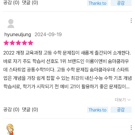
공감 (
0
)
댓글 (0)
통수학1 한권에 고 1 과정이 모두 들어있어서한번 다시 개념을 훑어
및 해설로 오답체크까지 확실히 합니다.1760제를 만나볼 수 있는 숨
가면서 학습하고 있네요.고등수학을 공부하면 공부법이 어려운 문제
마쿰라우데 스타트업 공통수학1고등학교수학 개념을 제대로 짚고 문
집이많아서 쉽게 학습을 따르가기 어려울 때가있는데요.고등학교 수
메뉴
제 풀어볼 수 있을 것 같아요.예비고1수학문제집 숨마쿰라우데 스타
학개념서로 고등수학의 개념을 단편적으로 쪼개서개념을 설명하고
트업 공통수학1으로 얼마안남은 고등학교수학 준비해야겠네요.
hyuneuljung
2024-09-19
개념을 확실히 이해할 수 있게이끌어주는 고등수학문제집 난이도 쉬
운 책이죠.반복해서 개념을 학습하기 딱 괜찮은 책이라고등학생이나
2022 개정 교육과정 고등 수학 문제집이 새롭게 출간되어 소개한다.
예비고1 이 학습할 수 있어요. 고등수학 난이도 쉬운 문제집으로개념
바로 자기 주도 학습서 선호도 1위 브랜드인 이룸이앤비 숨마쿰라우
을 반복해서 학습하고심화서를 공부할 때도 개념을 한번 더정리할 수
데 스타트업 공통수학1이다. ​고등 수학 문제집 숨마쿰라우데 스타트
있죠. 수학 예습교재 선택법개념을 쉽게 학습할 수 있는 쉬운 문제집
업은 개념을 가장 쉽게 접할 수 있는 최강의 내신·수능 수학 기초 개념
중학교 수학보다 고등수학을 어렵다고 느끼는 부분이개념이 한꺼번
학습서로, 학기가 시작되기 전 예비 고1이 활용하기 좋은 문제집이다.
에 많이 나오고 정작 문제를 풀 때는 어떤 개념을 써야할지 몰라서곤
더구나 2022 개정 교육과정에 따라 새롭게 바뀐 신간이라 더욱 도움
란을 겪는 경우가 많기 때문인데요.개념을 바로 익힐 수 있도록개념
더보기
되는 내용이기도 해서 마음에 들었다. ​아이 스스로 공부를 해나가려
을 세분화해서 난이도 쉽게만든 수학문제집이라 학생들이 잘 풀 수
공감 (
0
)
댓글 (0)
면 해설지가 잘 되어 있어야 하는데 숨마쿰라우데 시리즈의 서브 노
있죠. 수학 성적이 낮거나 고등수학을 일찍 예습하는 친구들은반복
트: 정답과 해설은 금상첨화였다. 정답과 함께 자세한 해설이 나와 있
수학 개념서들로 개념을 확실히 정리하는 것이 올바른 수학 학습법이
었고 다른 해설까지 만날 수 있어 다양한 풀이로 문제를 해결할 수 있
메뉴
죠. 고등수학 개념을 쉽게 끊어서쏙쏙 들어오게 하는 난이도 쉬운