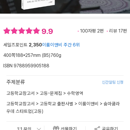
9.9
100자평 2편
리뷰 17편
세일즈포인트
2,350
이룸이앤비 주간 6위
400쪽
188*257mm (B5)
760g
ISBN 9788959905188
주제분류
신간알림 신청
고등학교참고서
>
고등-문제집
>
수학영역
고등학교참고서
>
고등학교 출판사별
>
이룸이앤비
>
숨마쿰라
우데 스타트업(고등)
선물하기
공유하기