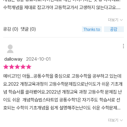
집을 찾고 있다면숨마쿰라우데 수학개념서공통수학1을 만나보자..
의 기초 체력을 만들어 줄 수 있는 교재라는 걸 느꼈답니다.예비고 아
수학개념을 제대로 잡고가야 고등학교가서 고생하지 않는다고요.그
이들이 배워야 할 개념을 전부 공부하며 실수가 가장 잦은 영역을제
래서 고등학교수학 개념서 다양하게 만나보고 있는데 숨마쿰라우데
더보기
대로 정리하며 내신 대비와 수능 기초 체력까지 키울 수 있어요.예비
스타트업 공통수학1가 드디어 등장합니다.쉽고 빠르게 이해하는 개
고, 선행하는 친구들!고등 수학 문제집을 처음 만날 때 어려운 고등 수
공감 (
0
)
댓글 (0)
념 학습이 가능하고 유형별 반복 학습으로 수학의 자신감을 향상,스
학 개념을 공부하는 데 도움이 되는개념들을 쉽게 접하고 싶다면 숨
스로 학습 일정과 분량을 정하는 자기 주도 학습이 가능해요.​스스로
마쿰라우데 스타트업 공통수학 1 어떠세요?고등 수학의 기초를 숨마
공부 계획 세우기아이들이 잘 못하는 부분 중 하나죠.세워주는 계획
메뉴
쿰라우데 스타트업 공통수학 1과 함께 튼튼하게 잘 다져보아요.
에 맞춰 진행만 제대로 해도 좋을 것 같아요.단원별로 중요 개념을 한
dalloway
2024-10-01
눈에 볼 수 있게 구성했어요.보충설명이 필요한 부분은 개념+plus에
서 자세히 설명했어요.문제로 구성한 개념을 표시하고 어떤 개념이
예비고1인 아들...공통수학을 중심으로 고등수학을 공부하고 있는데
문제로 많이 구성되는지 그 중요도를 파악할 수 있어요.한 개념 한 개
요.2022 개정교육과정의 고등수학문제집으로난이도가 쉬운 기초개
념씩 다시 풀어 설명해주고개념마다 선생님의 팁을 통해 꼭 기억할
념 학습서를 골라봤어요.2022년 개정교육 과정 고등수학 문제집 난
부분을 확인할 수 있어요.내신대비 Mini Test소단원별로 시험에 출
이도 쉬운 개념학습법스타트업 공통수학1은 자기주도 학습서로 선
제되는 유형을 모아 구성했어요.학교 시험을 본다고 생각하면서 실수
호되는 수학의 기초개념을 쉽게 설명해주는난이도 쉬운 수학문제집
하지 않고 문제를 다 풀 수 있는지, 문제 속에 적용된 개념은 어떤 것
이죠.스타트업 공통수학이 리뉴얼 되었습니다.반복 개념서는 난이도
인지 파악해 볼 수 있어요.각 개념을 확실히 잡을 수 있도록 쉬운 문제
더보기
쉬운 문제집으로개념을 쉽게 익힐 수 있는 것을고르는 것이 좋죠.공
로 구성되어있고 학교 시험 맛보기로 실전 연습을 할 수 있어요.정답