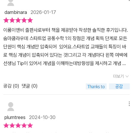
야겠어요. ^^​다항식의 연산, 항등식과 나머지정리, 인수분해복소수,
dambinara
2026-01-17
이차방정식, 이차함수와 이차방정식삼차방정식과 사차방정식, 연립
방정식연립 일차부등식, 이차부등식, 경우의 수순열, 조합, 행렬고등
이룸이앤비 출판사로부터 책을 제공받아 작성한 솔직한 후기입니다.
수학은 중등과 다르게 그 양이 방대한듯하네요. ^^​​단원별로 정리되어
숨마쿰라우데 스타트업 공통수학 1의 장점은 개념 획득 단계로 모든
있는 개념을 공부해 볼 수 있었는데요.개념 설명을 해주면서보충 설
단원이 핵심 개념만 압축되어 있어요.스타트업 교재들의 특징이 바
명이 필요한 부분은한 번 더 개념을 설명해 주니 좋더라고요.​고등수
로 핵심 개념이 압축되어 있다는 것!그리고 각 개념마다 왼쪽 여백에
학문제집스타트업 공통수학1.은단원별 개념 설명뿐만 아니라한 개념
선생님 Tip이 있어서 개념을 이해하는데방향성을 제시하고 개념 아
한 개념씩 개념을 다시 풀어서 설명해 준답니다.또한풀어준 개념에
래 핵심 문제를 배치하여 공부한 개념을 바로 적용할 수 있어요.배운
대한 문제를 제공해 줘서한 개념 한 개념을 완벽하게 내 것으로 만들
더보기
개념을 반복해서 학습할 수 있다는 점이 숨마쿰라우데 스타트업 공통
수 있더라고요.아이가 수학을 공부하면서학교 내신을 따로 준비할 수
공감 (
0
)
댓글 (0)
수학 1의 첫 번째 장점이에요.숨마쿰라우데 스타트업 공통수학 1에
없더라고요.고등학교에 올라가고 나니정말 시간이 부족한 게 실감이
서 개념 획득이 끝나면 개념 아래 있는 문제들을 모두 한 난이도로 부
난답니다.고등수학에 대한 학습은 늘 필요하고고1 내신도 늘 준비해
담 없이 반복 학습하며,핵심 패턴을 반복 학습할 수 있도록 구성하여
메뉴
야 하니학교 내신까지 대비할 수 있는고등학교수학문제집 스타트업
내신과 수능 공부의 기초 체력을 쌓게 해주는 기초 강화 단계에 이릅
공수1으로우리 아이 고1 중간고사까지 대비한답니다.
plumtrees
2024-10-30
니다.중학교 스타트업 수학 교재 역시 이러한 단계로 부담 없는 분량
으로아이들의 수학 기초를 탄탄하게 만들어줍니다.숨마쿰라우데 스