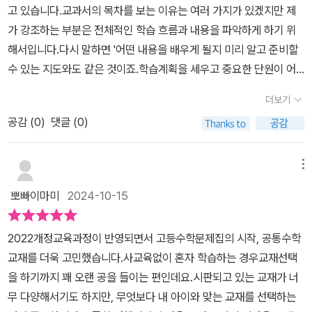
익히면 되므로 애써서 외우지 않아도 개념이 절로 입력되는 효과가
고 있습니다.​교과서의 목차를 보는 이유는 여러 가지가 있겠지만 제
수능수학의 기초를 잘 다져주는 것이중요하네요. ㅎㅎ#고등학교수학
식의 덧셈과 뺄셈, 다항식의 곱셈, 곱셈 공식, 곱셈의 공식의 변화다항
있다. 개념을 익히는 문제 중에는 마지막에 학교 시험 맛보기로 살짝
가 강조하는 부분은 전체적인 학습 흐름과 내용을 파악하게 하기 위
#공통수학문제집#공통수학1#고등수학문제집#예비고1수학문제집
식의 나눗셈, 조립제법의 각 개념들을 정리해 주고 있습니다.​​​​보충설
응용된 문제를 풀어볼 수 있다. 기본 개념을 익히는 동안에는 말풍선
해서입니다.다시 말하면 '어떤 내용을 배우게 될지 미리 알고 준비할
#수학개념서#고등수학문제집난이도#수능수학문제집#이룸이앤비
명이 필요한 부분에서는 개념플러스에서 자세하게 설명을 해주고 있
이나 sol, key 등으로 힌트를 주어 풀이를 도와준다. ​세분화된 개념
수 있는 지도와도 같은 것이죠.​학습계획을 세우고 중요한 단원이 어
#숨마쿰라우데
습니다.​​​단원별로 중요 개념을 한눈에 보왔다면 한개념씩 풀어서 설명
을 익히고 나면 여러 개의 개념을 모아 내신 대비 Mini Test를 풀어
디인지 파악하고 복습이나 시험 준비할 때 필요한 부분을 빠르게 찾
을 해줍니다.01 다항식의 정리로 제시된 개념을 다시 한번 학습하면
더보기
보며 학교 시험에 대비할 수 있다. 문제마다 어떤 개념에 해당되는지
을 수 있습니다.바로 공부의 방향을 가장 빨라 잡아주는 나침반과 같
서 관련개념으로 문제를 풀어봅니다.​다항식을 한 문자에 대해서 차수
번호가 나와 있으므로 문제를 풀다가 막히게 되면 다시 찾아볼 수 있
공감 (
0
)
댓글 (0)
죠.그래서 고등학교 공통수학1 목차도 교재 들어가기 전에 알아보려
순서대로 정리합니다.내림차순은 높은 항부터 낮은항의 순서로 나타
다. ​어떻게 하면 수학을 잘할 수 있을까?이 질문에 정답은 없는 것 같
고 합니다.01 다항식의 연산02 항등식과 나머지 정리03 인수분해0
내고오름차순은 차수가 낮은 항부터 높은 항의 순서로 나타냅니다.​​​​학
다. 꾸준하고도 성실하게 많이 반복하여 풀어보는 수밖에 없다. ​실력
4 복소수05 이차방정식 06 이차함수와 이차 방정식07 삼차방정식
메뉴
습했던 개념을 문제로 풀어봅니다.한 개념씩 쉬운 문제를 반복적으로
을 키우기 위해 한 개념 한 개념 차근차근 익혀나가며 매일매일 꾸준
과 사차방정식08 연립방정식 09 연립일차부등식 10 이차부등식11
풀면서 개념을 익혀갑니다.​0002 문제에서 2xy-2x³+6x²+3x+1 의
뽀빠이마미
2024-10-15
하게 공부해야 할 것이다. 부족한 개념을 자신의 것으로 만들기 위해
경우의 수12 순열 13 조합14 행렬목차를 하나씩 살펴보니 중학교에
문제에서 2xy와 3x는 x에 대한 동류항이므로 (2y+3)x 로 나타냅니
여러 번의 반복 연습을 거쳐야 할 것이다. ​이렇게 반복하여 실력을 키
서 배우는 수학이 많이 담겨 있습니다. 좀 더 깊숙이 들어가는 과정이
다.​앞에 비슷한 문제는 잘 풀어주었는데 0008번 문제도 같은데 이건
2022개정교육과정이 반영되면서 고등수학문제집의 시작, 공통수학
워나가기 위한 교재로 숨마쿰라우데 스타트업이 좋은 건 유형별 반복
죠.​중1,2에서 배운 식의 계산, 문자의 사용은 식을 더 복잡하게 다루
헷갈렸는지다시 한번 풀게 하니 잘 풀어주었답니다.​​​​다항식의 뺄셈은
교재를 더욱 고민했습니다.사교육없이 혼자 학습하는 경우교재선택
학습을 할 수 있도록 체계적으로 구성되어 있기 때문이다. 한 번에 너
고 여러 문자 식을 해석하는 능력을 요구하고중2,3에서 배우는 일차
괄호를 푼 다음 계산해야하는데요.ㅡ 부호에 주의해서 괄호를 풀어야
을 하기까지 꽤 오랜 공을 들이는 편인데요.시판되고 있는 교재가 너
무 많은 개념을 익히게 되면 머릿속에 잘 들어오지 않는데 잘게 나뉜
방정식과 이차방정식, 연립방정식은 더 복잡한 방정식과 부등식 해의
합니다.​분배법칙을 이용할때 부호를 주의해서 문제를 풉니다.식이 길
무 다양해서기도 하지만, 무엇보다 내 아이와 맞는 교재를 선택하는
유형별 개념을 차근차근 익히니까 쉽고도 빠르게 이해할 수 있어서
개수 판단까지 나옵니다.​중2의 일차함수, 중3의 이차함수에서도 또
어지면 헷갈릴 수 있지만 차근차근 풀면 문제 없이 잘 풀 수 있는 부분