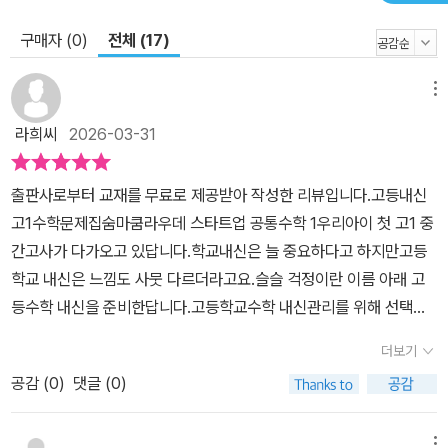
구매자 (0)
전체 (17)
메뉴
라희씨
2026-03-31
출판사로부터 교재를 무료로 제공받아 작성한 리뷰입니다.​고등내신
고1수학문제집숨마쿰라우데 스타트업 공통수학 1​우리아이 첫 고1 중
간고사가 다가오고 있답니다.학교내신은 늘 중요하다고 하지만고등
학교 내신은 느낌도 사뭇 다르더라고요.슬슬 걱정이란 이름 아래 고
등수학 내신을 준비한답니다.​고등학교수학 내신관리를 위해 선택한
숨마쿰라우데 스타트업 공통수학 1.은수학 기초개념 학습서로단원별
더보기
개념정리>개념문제>내신대비총 3단계를 통해 수학 개념은 물론고
공감 (
0
)
댓글 (0)
등 내신까지 대비할 수 있더라고요.고1 수학 공수1 학습을 시작하기
전아이가 배울 내용을 쭉~ 살펴봤는데요.공통수학으로 바뀌면서 새
로 생긴 단원이 있더라고요.아이의 학년에 맞게 잘 선택해서 공부해
메뉴