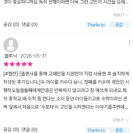
것이 중요하니까요.특히 선행이라면 더욱 그런 고민의 시간을 오래
좋다. 고등 수학 개념을 처음 익힐 땐 숨마쿰라우데 스타트업으로 시
한 함수의 개념을 더 정교하게 배우고 그래프 하석도 더 깊어집니다.
입니다.​​​​두 다항식이 합과 차로 주어졌을때 다항식 구하는 방법으로각
갖게 되는 듯 합니다.​중학교 수학이 심화서까지 거의 마무리 되어서
작하자!​- 이 후기는 해당 출판사로부터 교재를 제공받아 적었습니다.
유리수, 무리수, 제곱근은 고등수학에서는 실수의 성징, 근호를 포함
더보기
다항식에 적당한 상수를 곱하여 한 문자를 소거하고남은 문자에 대한
고등학교 수학을 시작합니다.고등학교 1학년 수학을 학습하는데는연
-
한 식의 계산 등을 다루게 됩니다. 결국 제가 생각하는 공통수학1은
다항식을 구한 후구한 다항식에 대입을 하여 다른 문자에 대한 다항
공감 (
0
)
댓글 (0)
산서, 개념서, 유형/응용서, 심화서 등찬찬히 진행하지요~반복, 연산
중학교 수학의 핵심 내용을 복습하면서 고등수학을 자연스럽게 연결
식을 구합니다 식이 복잡해지기 시작하지만 차근차근 풀어갑니다.​​​​​​각
등 학습가능한 숨마쿰라우데 스타트업 공통수학1.​2022개정 교육과
해 주는 징검다리 역할을 하는 것 같습니다.​그렇기에 요때 모르는 게
개념으로 개념 관련한 문제를 풀어보왔다면개념으로 학교 시험에는
정에서는수학 상, 수학 하가 공통수학1, 2로 명칭이 바뀝니다.배우는
메뉴
개념 내용이 있으면 중학 수학과 함께 다지기 공부하면 참 좋겠죠?이
어떤 문제로 나올 수 있는지 엿 볼 수 있는 학교 시험 맛보기인데요 학
내용도 약간의 변화가 있어요.차례에서 보이듯, 공통수학1에는 행렬
교재는 단원별 중요 개념+개념 문제+실전문제+내신대비 테스트 문
블루닉
2026-05-31
교 시험의 실전 연습을 할 수 있는 있습니다.문제 풀기전에 key를 보
이 재도입됩니다.변경된 내용을 반영한 숨마쿰라우데 스타트업 공통
제로 반복 수학을 도와줍니다.단원별 중요 개념을 한눈에 볼 수 있게
면 문제 푸는데 도움을 받을 수 있습니다.​그러나 문제를 key 확인하
수학1.스스로 학습하는 힘을 키울 수 있도록플랜리스트로 학습 전 만
정리되어 있고, 개념마다 선생님의 팁을 통해 꼭 기억할 부분을 다시
[#협찬] [출판사를 통해 교재만을 지원받아 직접 사용한 후 솔직하게
지 않고 문제를 풀면 더 좋겠죠 A ,B, C 각 다항식의 식이 주어졌고
나봅니다.1단원은 다항식의 연산으로중등때 배운 부분을 좀더 깊이있
한번 확인하는 과정이 있습니다.또한 각 개념마다 핵심 개념을 달아
작성된 후기입니다.]두 아이를 키우다 보니, 첫째를 키우며 겪었던 시
계수를 구하는 문제인데요.주어진 식을 먼저 간단하게 정리를 한 후
게 배우게 되는데요.공통수학과 중학교 수학의 연결고리로 중등수학
중요도와 함께어떻게 문제로 구성되는지 연결 지어 놓았습니다.이후
행착오들을둘째에게만큼은 반복하지 않으려고 참 애쓰게 되네요.특
에 주어진 식에 대입하여 정리하면 됩니다.​문자가 많아서 당황할 수
구멍없이 학습하는 걸 먼저 강조드려요.심화까지 하고 고등수학을 넘
쉬운 문제부터 시작하여 학교 시험 맛보기 실전문제 내신대비 미니
히 중학교 때 수학 좀 한다는 소리 듣던 아이들이고등 수학이라는 큰
있지만 앞서 했던 것처럼 차근차근 나열해서 정리하고 풀어가도록 합
어가면, 좀 더 이해가 쉽다고 하니까 참고!숨마쿰라우데 스타트업 공
테스트 순서로 실력을 파악할 수 있습니다.이 교재의 활용법을 다섯
벽 앞에서 처음으로 '수포자'의 고민을 시작한다는 이야기를주변에서
니다.​​​​​내신 대비 Mini Test 01 에서는 핵심 01~핵심 06에서 학습했
통수학1은 공통수학1의 내용을 총 1760가지로 정리하여개념을 이해
가지로 나눠보았습니다.​첫째, 단원별로 어떤 개념이 나오는지 훑어봅
하도 많이 들어서일까요?중등 과정을 공부하는 2호를 보면서 저는
던 부분을소단원별로 시험에 출제되는 유형으로 구성했습니다.개념
하고 반복학습할 수 있게 구성햇습니다.개념이 집약되어 있으나처음
더보기
니다.​둘째, 단원 학습을 시작하기 전에 제시된 개념을 하나하나 읽어
늘 '이게 고등 수학의 어떤 개념과 연결될까?'를신경 쓰게 되는 엄마
학습을 제대로 학습했는지 확인할 수 있는 부분이기 때문에틀린 문제
공통수학1 시작한다면 개념기본서와 병행하시길 추천드립니다.개념
봅니다.​셋째, 개념별로 다시 한 번 숙지하고 개념 아래의 문제를 풉니
공감 (
0
)
댓글 (0)
입니다.중학교 3학년은 고등 입학을 앞둔 마지막 골든타임이자,대입
는 어떤 개념이 틀렸는지 바로 확인이 가능합니다.어떤 부분에서 틀