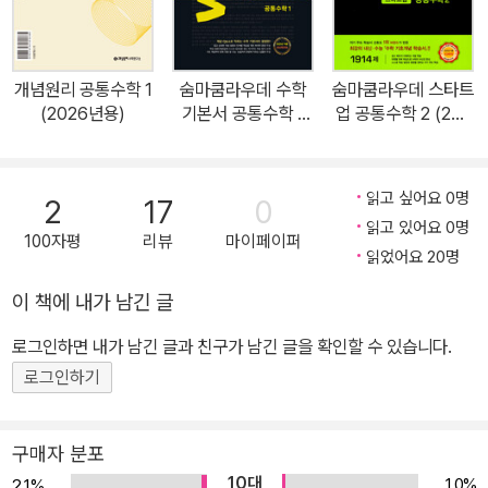
원 학습을 시작하기 전에 제시된 개념을 하나하나 읽어 봅니다. 3. 개
념별로 다시 한번 숙지하고 개념 아래의 문제를 풉니다. 이때 왼쪽에
제시된 선생님의 팁을 꼭 눈여겨 둡니다. 4. 문제를 풀고 난 후 개념을
개념원리 공통수학 1
숨마쿰라우데 수학
숨마쿰라우데 스타트
다시 읽어 봅니다. 헷갈리거나 어렵다고 느껴지면 단원 앞 스케줄표
(2026년용)
기본서 공통수학 1
업 공통수학 2 (202
에 체크해 둡니다. 5. 주별 학습이 끝나면 반드시 체크해 둔 개념부분
(2026년용)
6년용)
을 다시 공부합니다.
읽고 싶어요 0명
2
17
0
읽고 있어요 0명
100자평
리뷰
마이페이퍼
읽었어요 20명
이 책에 내가 남긴 글
로그인하면 내가 남긴 글과 친구가 남긴 글을 확인할 수 있습니다.
로그인하기
구매자 분포
10대
1.0%
2.1%