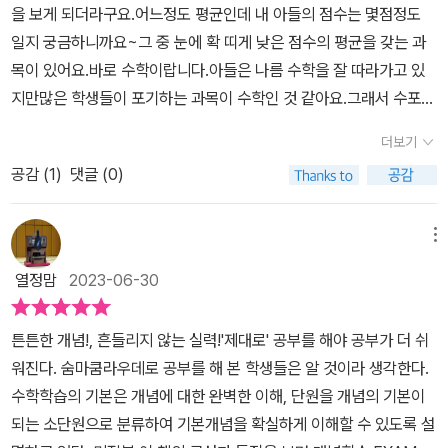
숨마쿰라우데 미적분은 자세한 수학 개념 이해부터 체계적인 유형별
을 보게 되더라구요.어느정도 평균인데 내 아들의 점수는 몇점정도
보면서 반복해 볼 수 있어서많은 도움이 되었답니다.#숨마쿰라우데
제, 간단한 설명 문제 등을 제시하였습니다. 이는 중단원별로 중요
념들을 정리, 문제에 적용해 보는 연습을 할 수 있습니다.또 EXAMP
문제 풀이까지 알찬 구성을 만나볼 수 있게 하였습니다. 기본- 발전-
일지 궁금하니까요~그 중 눈에 확 띠게 낮은 점수의 평균을 갖는 과
#고등수학 #미적분 #수학문제집 #수능수학#수능나형 #수능가형 #
한 개념을 다시 한번 정리하여 전체를 보는 안목을 유지할 수 있도
LE에서 익힌 방법을 적용, 응용해서 개념을 탄탄히 다질 수 있도록 A
심화의 단계적이고 확장적인 학습 구성을 통해 미적분에 관한 모든
목이 있어요.바로 수학이랍니다.아들은 나름 수학을 잘 따라가고 있
고등학교수학 #이룸이앤비#숨마쿰라우데수학기본서미적분 #내신
록 해 줍니다. ★중단원별, 대단원별 EXERCISES이미 학습한 개념
PPLICATION을 제공하고 있습니다.개념학습 안에는 필자들의 팁,
것들을 쉽게 이해하며 학습해 볼 수 있게 하여 좋았습니다. 이룸이앤
지만많은 학생들이 포기하는 과목이 수학인 것 같아요.그래서 수포자
수능필수개념서#상위권선호도1위브랜드숨마쿰라우데#최강의수학
과 유형문제들을 중단원과 대단원별로 테스트하도록 하였습니다. <
문제 풀이 때 범하기 쉬운 오류 등의 설명으로 확실한 개념 정립이 가
비 리뷰어로서 교재를 협찬받아 작성한 리뷰이고 저의 솔직한 후기입
라는 말이 있는거겠지요?하지만 수학을 포기하면 대입에서 좋은 성
기본서숨마쿰라우데#쉽게상세한개념설명 #사고력을넓히는심화연
난이도별>로 A, B단계로 문항을 배치하였으며, 내신은 물론 수능 시
능하도록 되어 있습니다.여기까지가 1단계 개념학습으로 누구나 쉽
더보기
니다.
적을 낼 수 없기에포기하지 말고 기본부터 천천히 다져갈 필요가 있
계학습#기초기본발전심화학습을위한체계적인문제구성#고등수학기
험 등에서 출제가 가능한 문제들로 구성하여 정확한 자신의 실력
게 이해할 수 있는 상세한 개념 설명 부분이라고 할 수 있습니다.개념
공감 (
1
)
댓글 (0)
는 것 같아요.그렇다면~ 고등수학의 꽃이 무엇이냐~바로 미적분이
본서 #고등수학미적분기본서
을 측정할 수 있습니다. EXERCISES를 통해 부족한 부분을 스스
학습이 잘 이루어져 있는 상황이라고 스스로 평가가 되는 경우라면 1
라고 말하는 사람들이 많더라구요.물론 사람들마다 생각이 다를수도
로 체크하여 개념 학습으로 피드백하면 핵심 개념을 보다 완벽히 정
단계는 스킵하고 2단계 문제 학습으로 진행하는 것도 효과적인 학습
있겠지만요.수학의 꽃 미적분~~~ 숨마쿰라우데 수학기본서 고등수
메뉴
리할 수 있습니다. ☆☆☆쉽고 자세한 해설로 자학자습이 가능합니
방법이라고 생각합니다.하지만 개인적인 의견으로는 교재 안의 EXA
학문제집 가지고 미적분 대비합니다.​ ​이룸이
다. 각 문제에 대한 좋은 해설은 문제풀이 만큼 실력 향상을 위해 필요
MPLE & APPLICATION을 제외하고 설명된 부분은 한번 정독해
열정맘
2023-06-30
앤비 숨마쿰라우데 수학기본서가 좋은이유는요.바로 상세한 개념설
한 요소입니다. 해당 문제에 대해 가장 적절하고 쉬운 풀이 방법을 제
보는 것을 추천해요.탄탄한 개념이 정리된 상태에서는 단원별 유형을
명이 되어 있기 때문이예요.기초부터 심화까지...알차가 학습할 수 있
시하였으며, 알아두면 도움이 되는 추가적인 풀이 방법 역시 제시하
익혀야 하는 순서입니다.기본 예제와 발전 예제로 구분하고 있습니
튼튼한 개념!, 흔들리지 않는 실력!'제대로' 공부를 해야 공부가 더 쉬
어요.책 두께가 헉... 두껍지만~~~ 천천히 학습해보렵니다.​
여 자학자습을 위한 교재로 손색이 없는 교재입니다.수학의 정확
다.문제 아래 GUIDE와 해법을 확인할 수 있는데 우선은 가이드 없이
워진다. 숨마쿰라우데로 공부를 해 본 학생들은 알 것이라 생각한다.
​이 책의 구성과 특징이예요.천천히 따라가다
한 기본개념을 쌓고 다양한 문제풀이로 응용력을 키울 수 있는 교재
풀이 방법을 생각해 보고, 해법을 통해 정확한 풀이를 해 볼 수 있을듯
수학학습의 기본은 개념에 대한 완벽한 이해, 단원을 개념의 기본이
보면 완벽한 개념 학습이 가능하겠지요?요즈음 자기주도학습의 중요
로 추천합니다.출판사로부터 도서를 제공받아 작성한 리뷰입니다
해요.기본 예제나 발전 예제 다음으로는 항상 유제 문제를 제시하여
되는 소단원으로 분류하여 기본개념을 확실하게 이해할 수 있도록 설
성에 대한 이야기를 많이 듣는데요.고등수학문제집 추천 할정도로자
해당 유형을 완벽하게 연습할 수 있도록 구성되어 있습니다.SUMM