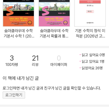
을 탄탄하게 다질 수 있도록 APPLICATION을 제시하였습니다. 2.
기본예제 & 발전예제 탄탄한 개념이 정리된 상태에서 본격적인 수학
단원별 유형을 익힐 수 있습니다. 대표적인 유형 문제를 <기본예제>
와 <발전예제>로 구분해 풀이 GUIDE와 함께 그 해법을 보여 주고,
숨마쿰라우데 수학
숨마쿰라우데 수학
기본 수학의 정석 미
같은 유형의 <유제> 문제를 제시하여 해당 유형을 완벽하게 연습할
기본서 수학 1 (202
기본서 확률과 통계
적분 (2026년 고3
수 있습니다. 또, 에 보충설명을 제시하여 실수하기 쉬운 사항, 중요한
6년 고3용)
(2026년 고3용)
용)
추가적인 설명을 덧붙여 해당 문항 유형에 철저하게 대비할 수 있도
록 하였습니다. 3. 중단원별 Review Quiz 소단원으로 나누어 공부
읽고 싶어요 0명
3
21
0
했던 중요한 개념들을 중단원별로 모아 괄호 넣기 문제, 참·거짓 문제,
읽고 있어요 1명
100자평
리뷰
마이페이퍼
간단한 설명 문제 등을 제시하였습니다. 이는 중단원별로 중요한 개
읽었어요 26명
념을 다시 한번 정리하여 전체를 보는 안목을 유지할 수 있도록 해 줍
이 책에 내가 남긴 글
니다. 4. 중단원별, 대단원별 EXERCISES 이미 학습한 개념과 유형
로그인하면 내가 남긴 글과 친구가 남긴 글을 확인할 수 있습니다.
문제들을 중단원과 대단원별로 테스트하도록 하였습니다. <난이도별
>로 A, B단계로 문항을 배치하였으며, 내신은 물론 수능 시험 등에서
로그인하기
출제가 가능한 문제들로 구성하여 정확한 자신의 실력을 측정할 수
있습니다. EXERCISES를 통해 부족한 부분을 스스로 체크하여 개