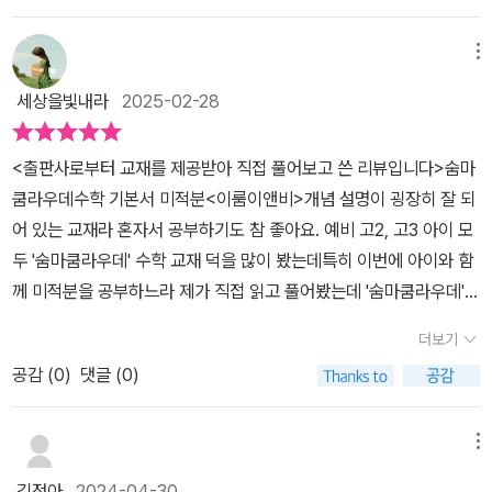
하기 쉬운 오류까지 꼼꼼하게 설명이 되어 있어서확실한 개념 정립이
출하기까지의 모든 과정을 논리적으로 보여주기 때문에 기본부터 차
보입니다.EXERCISES B 문제 풀이까지 끝나고 나면 내신·모의고사
가능하답니다.게다가 기본부터 심화까지 다양한 문제를 만나며 최고
근차근학습할 수 있도록 해주며 어려운 미적분에 한걸음 더 쉽게 다
대비 TEST가 보입니다.수학 공부에서 개념을 이해하는 것만큼 중요
메뉴
의 학습 효과를 얻는을 수 있어요~ ​뿐만아니
가갈 수 있도록 해줍니다. 숨마쿰라우데 수학기본서 미적분내신.수
한 건 많은 문제를 풀어 보면서 적응력을 키우는 것도 필요하지요.이
세상을빛내라
2025-02-28
라 기본 개념에 대한 설명이 끝나면공부한 개념을 적용할 수 있도록
능 필수 개념서숨마쿰라우데 미적분 내신.수능 필수개념서는개념에
부분은 교재 뒤쪽에 제공되고 있기 때문에 EXERCISES를 풀고 바
가장 적절한 예가 제시되어 있어요.문제 풀이는 한가지 방법만 있는
대한 근본적인 학습 -> 자주 출제되는 유형 숙지 -> 다양한 난이도의
로 풀어도 좋고 혹은 교재를 다 마무리하고 확인 차원으로 풀어보는
​<출판사로부터 교재를 제공받아 직접 풀어보고 쓴 리뷰입니다>​​숨마
게 아니죠?다양한 접근 방법이나 추가 설명을 통해 개념을 확실하게
문제풀이를 통해 탄탄한 수학 실력을 쌓아갈 수 있도록 해줍니다.숨
것도 좋을 것 같아요.단원별로 자신의 실력을 측정하거나, 중간 기말
쿰라우데수학 기본서 미적분<이룸이앤비>​​개념 설명이 굉장히 잘 되
이해하고 넘어가도록 구성되어 있답니다.​ ​탄
마쿰라우데 고등수학문제집은 쉽고 상세한 개념설명과엄선된 1280
시험 빛 각종 모의고사에 대비하여 실전 감각을 기를 수 있습니다.연
어 있는 교재라 혼자서 공부하기도 참 좋아요. ​예비 고2, 고3 아이 모
탄한 개념이 정리된 상태에서 대표적인 유형 문제를 기본예제와 발전
여 문항으로 [개념-유형-정리-평가-심화.연계] 학습 효율을 높게 해
습할 땐 100점인데 실전에 50점보다는 연습할 때 0점이라도 실전에
두 '숨마쿰라우데' 수학 교재 덕을 많이 봤는데특히 이번에 아이와 함
예제로 구분해서 만날 수 있어요.같은 유형의 문제를 조금더 심화된
줍니다.수학 학습의 기본은 개념에 대한 완벽 이해, 단원의 개념의 기
100점인 게 더 좋은 거라고!문제 풀이를 많이 해 보고 확실한 실력 체
께 미적분을 공부하느라 제가 직접 읽고 풀어봤는데 '숨마쿰라우데'의
형태로 만날 수 있지요~또한 자세한 보충설명으로 실수하기 쉬운 사
본이 되는소단원으로 분류하여 기본 개념을 확실하게 이해할 수 있도
크할 수 있는 기회에 다시 개념을 복습 할고 촘촘히 학습할 수 있는 교
'수학 기본서'는역시나 최고라는 생각이 들더라고요. ​고등학교에서 미
항에 대해중요한 추가적인 설명을 덧붙여 해당 문항 유형에 철저하게
록 설명해주고 있습니다.각 '공식의 정리'와 함께 '공식이 만들어진 원
재가 정말 좋다는 것을 알 수 있습니다.대단원 연습 문제까지 쭉 이어
더보기
적분을 공부한 지 꽤 돼서아이가 미적분을 봐 달라 했을 때 솔직히 자
대비할 수 있도록 구성되어 있습니다.​ ​소단원
리', 학습 선배인 '필자들의 팁',문제 풀이시 '범하기 쉬운 오류' 등 을
서 할 수 있습니다.대단원 EXERCISES는 20여 문제로 문제마다 난
공감 (
0
)
댓글 (0)
신 없었거든요. 하지만 아이의 부탁이라 '숨마쿰라우데 수학 기본
으로 공부하고 끝이냐? 노노소단원으로 나누어 공부했던 중요한 개
설명하여 확실한 개념 정립이 가능하도록 해줍니다.소단원을 학습하
이도가 표기되어 있습니다.실전처럼 시간 재어가면서 문제풀이해 보
서'로 시작했는데설명이 어찌나 잘 되어 있던지 '미적분', 어렵지 않게
념들을 중단원별로 모아중요한 개념을 다시 한번 정리할 수 있어요.
면서 공부한 개념을 적용할 수 있도록 가장 적절한 <EXAMPLE>를
는 것을 추천합니다. 대단원 연습문제도 이어서 내신·모의고사 대비
개념을 끝낼 수 있었습니다. ​​혼자서 학습하는 친구들에게 정말 꼭~
난이도별로 A, B단계로 문항을 배치하였으며,내신은 물론 수능 시험
메뉴
제시하여 개념에 대한 이해를 더 정확히 할 수 있도록 해줍니다.다양
테스트 페이지가 링크되어 있습니다.대단원이 마무리되면 3단계 심
추천하고 싶은 수학 교재에요. ​​​글이 숫자보다 훨씬 많은 수학 교재,
등에서 출제가 가능한 문제들로 구성하여정확한 자신의 실력을 측정
한 접근 방법이나 추가 설명을 통해 개념을 확실하게 이해하고 넘어
화 학습을 할 수 있도록 이어집니다.수학적 사고 확장을 위한 교과서
김정아
2024-04-30