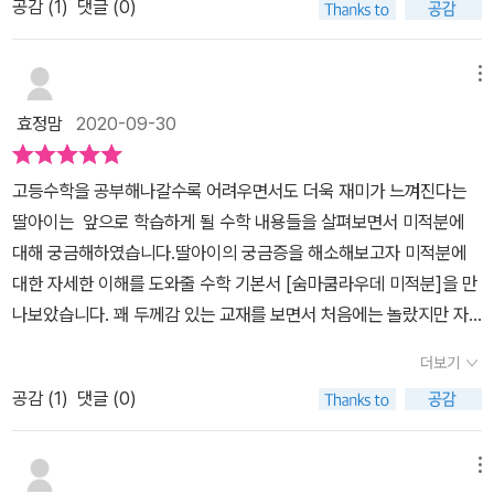
공감 (
1
)
댓글 (0)
있어서 여러번 반복학습하는데많은 도움이 되었습니다.그리고 글로
서에는 모두 포함된 콘텐츠였어요. 각 교재를 학습할 대상을 타깃으
설명을 꼼꼼하게 해 주고 잇으며필요한 부분 정리해 주고 있으며 설
로 특강을 담고 있어서 더욱 의미 있었습니다.상위 1%가 되기 위한
명 가운데 더해야할 부분 아래 작은 글씨로설명을 더해 주고 있어서
메뉴
효율적 학습법의 큰 이야기만 공유해 보겠습니다.-미적분학, 미리 겁
어렵지 않게 이해하며 학습해 볼 수 있었습니다.설명과 정리가 끝나
먹지 말자!-극한, 완벽하게 이해하자!-기본 개념의 이해는 필수-식이
효정맘
2020-09-30
면 EXAMPLE 문제들을 풀어보며 개념 이해 여부를확인해 볼 수 있
품고 있는 의미를 이해하라-문제를 단순화 시켜라.고등학생이 된 후
으면 ANSWER 로 풀이과정이 상세하게 잘 나와 있어서어렵지 않게
로 아이에게 공부 조언은 할 수가 없더라고요. 아이도 스트레스 받고
고등수학을 공부해나갈수록 어려우면서도 더욱 재미가 느껴진다는
풀어보며 바로바로 정답을 확인해 볼 수 있었습니다.APPLICATION
있는 입장이고, 저보다 이제 더 유능한 아이에게 공부 조언은 와닿지
딸아이는 앞으로 학습하게 될 수학 내용들을 살펴보면서 미적분에
문제들을 풀어보면서 EXAMPLE 문제를 잘 이해했는지확인해 보며
않을 것 같았거든요. (고등 아이들은 모르는 어른들이 하는 조언이 부
대해 궁금해하였습니다.딸아이의 궁금증을 해소해보고자 미적분에
같은 방법으로 스스로 문제들을 풀어보는 연습을 해 볼 수 있었습니
모의 조언보다 좀 더 상위에 두는 것 같아요. ㅠ)그런데 교재에 담겨
대한 자세한 이해를 도와줄 수학 기본서 [숨마쿰라우데 미적분]을 만
다.정답페이지를 제시해 두고 있어서 정답도 바로 확인해 볼 수 있었
있는 내용은 아이에게 한번 보는 것도 좋을 것 같다고 코칭은 할 수 있
나보았습니다. 꽤 두께감 있는 교재를 보면서 처음에는 놀랐지만 자
습니다.상세하게 꼼꼼하게 개념설명이 되어 있어 그렇게 이해한 개념
을 것 같았습니다.교재에 대한 신뢰도 높아질 것 같네요.본격적으로
세하고 체계적인 개념 설명을 보며 앞으로 학습할 내용들에 대해 기
들을EXAMPLE문제에 적용하여 풀어보는 연습을 하고APPLICATI
더보기
숨마쿰라우데 수학 기본서 미적분 책 안쪽을 살펴보겠습니다.쉽고 상
대감을 가지게 하였습니다. [숨마쿰라우데 미적분] 은 수학 학습의
ON문제에 적용하면서 스스로 풀어보는 연습을반복해 볼 수 있어서
세한 개념 설명을 바탕으로 기초 - 기본- 발전- 심화 단계를 모두 밟
공감 (
1
)
댓글 (0)
기본이 개념에 대한 완벽한 이해라는 설명을 시작으로 대단원 속 소
좋았습니다.또 기본예제 문제를 꼼꼼하게 풀어보는 연습도 해 볼 수
아 볼 수 있는 교재로 인지도가 높습니다. 진학하는 학교가 혹은 다니
단원별 개념 설명 및 이해 학습을 해볼 수 있게 하였습니다.처음 접하
있었고GUIDE 부분이 있어서 문제 접근을 쉽게 해 볼 수 있었습니다.
고 있는 학교의 내신 수준이 중상 이상이라면 숨마쿰라우데 수학 기
는 학습 내용인 만큼 개념을 쭉 ~~읽어가다 보면 <ESSENTIAL L
메뉴
그리고 SOLUTION으로 풀이과정을 자신의 풀이과정을 비교해 보
본서 교재 강력 추천하고 싶어요.중학교 수학까지는 도식화된 기본서