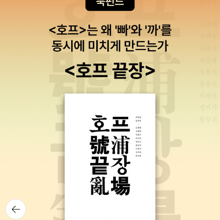
요~!! ​고등수학문제집 숨마쿰라우데 수학기본서 서브노트도 쉽고 자
요. ​개념 학습을 하면서 더 많은 문제를 풀어보고 싶을 때 활용해도 좋
운 미적분,이 교재로 한단계씩 쉽게 풀어나갈 수 있답니다이해하기
세한 설명과 쉬운 풀이방법, 알아두면 도움이 되는 추가적인 풀이방
고시험 대비용으로 풀어도 좋은 문제들이랍니다. ​이룸이앤비 홈페이
쉬운 개념서를 찾는 고등학생들이나 수능을 준비하는 수험생들에게
법을제시해 주어 혼공으로 공부하는데 도움이 많이 되고 있네요~!!수
지에서 '자료실'에 들어가면어렵지 않게 풀이집을 찾으실 수 있으실
추천합니다!​ ​
능수학으로 연결되는 미적분의 시작을 개념부터 확실하게 이해하고
거예요. ​
실력을 다질 수 있는 고등수학문제집 숨마쿰라우데 수학기본서로 시
작해볼 수 있어 든든하네요!!​​​​-위 교재는 이룸이앤비로부터 제공받아
작성된 후기입니다-
뒤로가
기