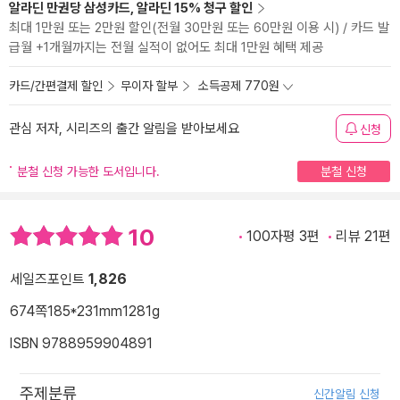
알라딘 만권당 삼성카드, 알라딘 15% 청구 할인
최대 1만원 또는 2만원 할인(전월 30만원 또는 60만원 이용 시) / 카드 발
급월 +1개월까지는 전월 실적이 없어도 최대 1만원 혜택 제공
카드/간편결제 할인
무이자 할부
소득공제 770원
관심 저자, 시리즈의 출간 알림을 받아보세요
신청
분철 신청 가능한 도서입니다.
분철 신청
10
100자평 3편
리뷰 21편
세일즈포인트
1,826
674쪽
185*231mm
1281g
ISBN 9788959904891
주제분류
신간알림 신청