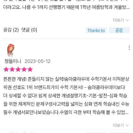
더라고요. 나름 수 1까지 선행했기 때문에 1학년 여름방학과 겨울방
학을 이용해서 다음을 준비하면 되겠지 했으나 수업을 이렇게 진행한
더보기
다고?라는 생각이 들 정도로 진도가 빠르게 나가더라고요.1학년 2학
공감 (
2
)
댓글 (0)
기 미적분의 미분까지 단원을 배웠고 2학년이 되면 바로 적분 수업이
이어진다고 하네요.아이는 방학하기 전에 숨마쿰라우데 수학기본서
준비를 부탁했습니다.앞서 말씀드렸다시피 장황한 설명의 교재를 좋
메뉴
아하지 않았던 아이였는데 고등수학을 하면서 점점 심화 수학으로 갈
정들미니
2023-05-12
수록 이 교재의 진가를 발견하는듯합니다.상위권 선호도 1위 브랜드
최강의 수학 기본서라고 하는지 알 것 같았어요.숨마쿰라우데 수학기
튼튼한 개념! 흔들리지 않는 실력!숨마쿰라우데 수학기본서 미적분상
본서 미적분 교재 리뷰 해보겠습니다.고등수학 미적분 차례를 이미
위권 선호도 1위 브랜드최가의 수학 기본서! - 숨마쿰라우데이보다
잘 알고 계시겠지만 다시 한번 언급해 봅니다.미적분은 공통과목은
더 상세할 수 없다! 쉽게 상세한 개념설명기초-기본-발전-심화 학습
아니고 수능 선택과목에 해당되는 과목입니다.수2에서 배운 내용을
을 위한 체계적인 문제구성사고력을 넓히는 심화 연계 학습내신 수능
심화 발전되는 내용이겠네요.수열의 극한수열의 극한급수미분법지수
필수 개념서로만나보았습니다.수열의 극한 부터 학습해 볼 수 있었습
함수와 로그함수의 미분삼각함수의 미분여러 가지 미분법도함수의
니다.ESSENTIAL LECTURE로 개념들을 색박스 속에 깔끔하게핵
활용적분법부정적분정적분정적분의 활용이 책에서 사실은 눈여겨보
더보기
심만 콕콕 짚어 설명해 주고 있습니다.익혀야 할 부분 콕콕 짚어주고
지 않았던 부분이었어요. 그런데 알고 보니 숨마쿰라우데 수학 기본