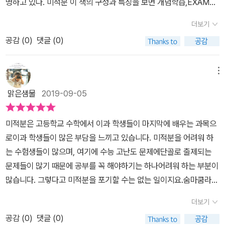
명하고 있다. 미적분 이 책의 구성과 특징을 보면 개념학습,EXAMPL
기주도 학습이 가능하게 구성된 최적의 학습서란 생각이 듭니다.
A'S ADVICE에 보충 설명이 제공해 주고 있어서 실수하기 쉬운 사
E & APPLICATION, 기본예제 & 발전예제,중단원별 Review Qui
​미적분 책에서는 어떤 단원을 학습할까요?수
더보기
항, 중요한 추가 설명을 통해 해당 유형에 철저히 대비할 수 있도록 되
z, 중단원별, 대단원별 EXERCISES,Advanced Lecture(심화,연
열이 극한과 미분법, 적분법크게 3단원으로 구성이 되어 있어요.나름
어 있습니다.저희 아이처럼 응용 발전이 어렵다는 아이에게 큰 도움
공감 (
0
)
댓글 (0)
계학습), MATH for ESSAY, 내신, 모의고사 대비 TEST,SUB NO
수학 잘했었는데이런걸 공부한적이 있었나 싶은게... 새롭네요~;;;​
이 될 것 같더라고요. 실전에 도움이 되지 않을까 기대되는 부분입니
TE 정답 및 해설로 구성되어 있고 미적분 학습하는데 부족하지 않을
​수학학습 시스템이예요.어떻게 구성이 되어
다REVIEW QUIZ 부분을 본 큰아이가 학교 선생님 수업 스타일이라
것 같다. 수학 학습 시스펨을 먼저 알고 개념설명과 엄선된 1280여
메뉴
있고 어떻게 접근해서 학습해야 하는지계획을 잡고 학습하는게 좋겠
고 합니다.특히 참, 거짓을 결정하고 이유를 설명하거나 반례를 제시
문항으로 최고의 학습효율을 제공하고 있다 미적분, 현재 겁을 먹고
지요?1280여 문항을 자세한 설명과 함께 학습하면미적분에 대한 개
맑은샘물
2019-09-05
하는 문제는 거의 수업 시간 내내 이뤄지는 부분이라고 하더라고요.
있는데 수열이 약하다고 다시 공부 좀 해야한다고 나름 걱정이 태산
념 및 심화까지 기능할 것 같아요.​ ​과연 상위
그만큼 개념을 이해했는지 확인하는 방법이 될 수 있습니다.중단원별
같이 하고 있지만 <숨마쿰라우데 수학기본서 미적분 (2023년용)기
1%가 되기 위해선 어떻게 학습해야할까?단원별 학습 키워드가 나와
미적분은 고등학교 수학에서 이과 학생들이 마지막에 배우는 과목으
로 중요한 개념을 다시 한번 정리하여 전체를 보는 안목을 유지할 수
본을 잡아보고자 용기를 가지고 차츰 공부 중인 모습 교재를 제공받
있어요.어떤 부분에 초점을 두고 학습하면 좋을지...감이 잡히시죠?​
로이과 학생들이 많은 부담을 느끼고 있습니다. 미적분을 어려워 하
있도록 해주네요.그리고 중단원별 EXERCISES A, B 가 이어집니
아 직접 학습하면서 올리는 모습 입니다
​수학 학습의 기본이 무엇이라고 생각하시나
는 수험생들이 많으며, 여기에 수능 고난도 문제에단골로 출제되는
다.난이도별로 A, B 단계로 문항이 배치되어 있고, 내신뿐만 아니라
요?무엇보다 양치기 문제 풀이도 아니고 바로 완벽한 개념에 대한 이
문제들이 많기 때문에 공부를 꼭 해야하기는 하나어려워 하는 부분이
수능 시험 등에서 출제가 가능한 문제들로 구성되어 있어서 실력 측
해라고 생각합니다.단원이 개념의 기본이 되는 소단원으로 분류되어
많습니다. 그렇다고 미적분을 포기할 수는 없는 일이지요.숨마쿰라우
정이 가능하더라고요.A 단계는 문제 앞에 어떤 개념이 적용된 문제인
있어요.그리고 기본 개념을 확실하게 이해할 수 있도록 설명되어 있
데 미적분은 스토리텔링 기법으로 내용의 스토리 구성을 통해미적분
지 제시하고 있기 때문에 아무래도 문제 풀이가 좀 더 용이하지 않을
더보기
습니다.공식의 정리 뿐 아니라 공식이 만들어진 원리까지 학습할 수
의 개념과 원리를 쉽게 이해하도록 구성되어 있습니다. 스토리텔링
까 싶고요. 문제가 잘 안 풀린다면 부족한 부분을 스스로 체크해 개념
있는 고등수학문제집 이예요. ​문제 풀이시 범
공감 (
0
)
댓글 (0)
기법은 개념이 등장하게 된 계기와 개념의 전개 그리고 그 결과를도
학습으로 피드백하면 핵심 개념을 보다 완벽히 정리 가능할 것으로