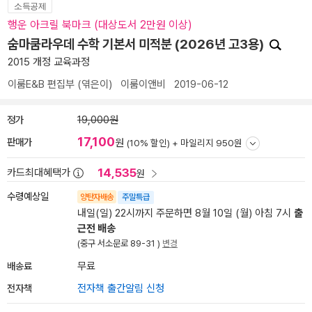
소득공제
행운 아크릴 북마크 (대상도서 2만원 이상)
숨마쿰라우데 수학 기본서 미적분 (2026년 고3용)
2015 개정 교육과정
이룸E&B 편집부
(엮은이)
이룸이앤비
2019-06-12
정가
19,000원
17,100
판매가
원
(10% 할인) +
마일리지 950원
14,535
카드최대혜택가
원
수령예상일
양탄자배송
주말특급
내일(일) 22시까지 주문하면 8월 10일 (월) 아침 7시
출
근전 배송
(중구 서소문로 89-31 )
변경
배송료
무료
전자책
전자책 출간알림 신청