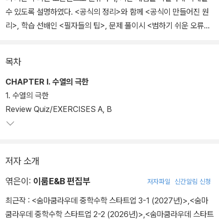
수 있도록 설명하였다. <공식의 정리>와 함께 <공식이 만들어진 원
리>, 학습 선배인 <필자들의 팁>, 문제 풀이시 <범하기 쉬운 오류>
등을 설명 위주로 확실한 개념 정립이 가능하도록 하였다.
목차
CHAPTER Ⅰ. 수열의 극한
1. 수열의 극한
Review Quiz/EXERCISES A, B
저자 소개
엮은이:
이룸E&B 편집부
저자파일
신간알림 신청
최근작 :
<숨마쿰라우데 중학수학 스타트업 3-1 (2027년)>
,
<숨마
쿰라우데 중학수학 스타트업 2-2 (2026년)>
,
<숨마쿰라우데 스타트