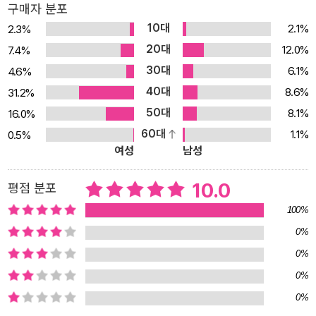
구매자 분포
념 학습으로 피드백하면 핵심 개념을 보다 완벽히 정리할 수 있습니
10대
2.1%
2.3%
다. 03. Advanced Lecture/MATH for ESSAY로 사고를 확장시
20대
12.0%
7.4%
킬 수 있습니다.1. Advanced Lecture(심화, 연계 학습) 본문보다
30대
6.1%
4.6%
더욱 심화된 내용과 앞으로 학습할 상위 단계와 연계된 내용을 제시
40대
8.6%
31.2%
하고 있습니다. 특히, 학생들이 충분히 이해할 수 있는 수준으로 설명
50대
8.1%
16.0%
하여 깊이 있는 학습으로 수학 실력이 보다 향상될 수 있도록 하였습
60대
1.1%
0.5%
니다. 2. MATH for ESSAY 고2 수준에서 연계하여 공부할 수 있는
여성
남성
수리 논술, 구술에 관련된 학습 사항을 제시하였습니다. 앞의 심화, 연
계 학습과 더불어 좀 더 수준 있는 수학을 접하고자 하는 학생들을 위
10.0
평점 분포
해 깊이 있는 수학 원리 학습은 물론 입시에서 강조되는 <수리 논술,
100%
구술>에도 대비할 수 있도록 하였습니다. 04. 내신·모의고사 대비 T
0%
EST로 실전 감각을 기를 수 있습니다.수학 공부에서 많은 문제를 접
0%
하여 적응력을 키우는 것은 원리를 이해하는 것과 함께 중요한 수학
공부법 중 하나입니다. 이를 위해 별도로 단원별 우수 문제를 <내신·
0%
모의고사 대비 TEST>를 통해 추가로 제공하고 있습니다. 단원별로
0%
자신의 실력을 측정하거나, 중간·기말 시험 및 각종 모의고사에 대비