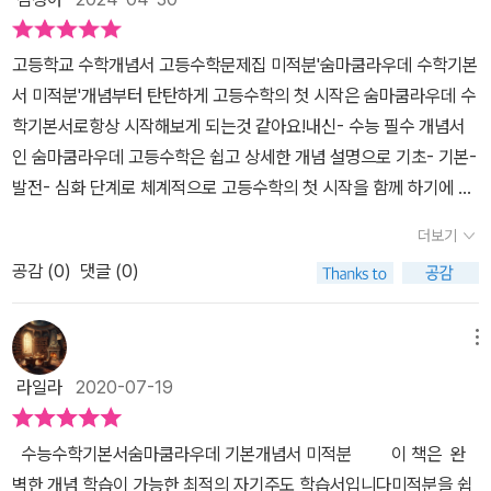
'숨마쿰라우데 수학 기본서'에요. ​미적분은 문이과중 이과에서 선택과
할 수 있답니다.​ ​Advanced Lecture와 MA
가도록 해주며,EXAMPLE에서 익힌 방법을 적용하거나 응용하면
심화 학습이라고 볼 수 있습니다.수학에 관심이 많고, 혹은 수리논술
목으로 학습하는 건데저희 아이들 학교에서는 2학년 때는 기하, 3학
TH for ESSAY는사고를 확장시킬 수 있는 부분이예요. 본문보다 더
서 APPLICATION을 통해 개념을 탄탄하게 다질 수 있도록 해줍니
에 의지가 있거나, 대학을 수학 과학 관련 학과를 지망하는 학생들에
고등학교 수학개념서 고등수학문제집 미적분'숨마쿰라우데 수학기본
년 때 미적분을 필수 선택해야 해서고3 올라가는 이번 겨울 방학 때
욱 심화된 내용과 앞으로 학습할 상위 단계와 연계된 내용이제시되어
다. 중간중간 개념학습 후 확인 문제를 푸는 코너가 있는데,개념 정리
게 특히 도움이 많이 될 것으로 보입니다.수학 원리학습은 물론 입시
서 미적분'​개념부터 탄탄하게 고등수학의 첫 시작은 숨마쿰라우데 수
학습을 하게 되었습니다. ​숨마쿰라우데의 수학 기본서는 '기하'는 없
있어서 수학 실력을 향상시킬 수 있어요.게다가 수리 논술, 구술에 관
를 제대로 한 후 본격적인 수학 단원별 유형 문제를 풀어볼 수 있게 해
에도 도움이 될 수 있는 내용들로 구성되어 있는 값진 자료들이라고
학기본서로항상 시작해보게 되는것 같아요!내신- 수능 필수 개념서
고,미적분과 확률과 통계가 있어요. ​저희 아이들 학교에서는 3학년에
련된 내용까지 학습 가능하지요.​ ​해설서인데
줍니다.<기본예제>와 <발전예제>로 구분해 풀이 GUIDE와 함께 그
생각합니다.이 부분까지 읽어보면서 체득한다면 분명 수학 실력이 보
인 숨마쿰라우데 고등수학은 쉽고 상세한 개념 설명으로 기초- 기본-
선택은 미적분확률과 통계는 필수과목이라 '확통'도 숨마쿰라우데로
요~ 쉽고 자세하게 설명이 되어 있어서혼자 학습하기 좋아요.가장 적
해법을 보여주고, 같은 유형의 <유제> 문제를 제시하여 해당 유형을
다 향상되어 있을 것이라 확신합니다.--------튼튼한 개념! 흔들리지
발전- 심화 단계로 체계적으로 고등수학의 첫 시작을 함께 하기에 딱
학습하고 있답니다. ​​​'수열의 수렴과 발산'이에요.초록색 칸에 있는 개
절하고 쉬운 풀이 방법이 제시되어 있답니다. ​
완벽하게 연습할 수 있도록 해줍니다.또 <Summa's Advice>에 보
않는 실력!쉽고 상세한 설명으로기초-기본-발전-심화 학습을 위한
맞는 고등수학문제집이죠!!수학 공부를 하며 가장 중요한 것은 개념
념은 앞으로 배울 개념들을 정리해 둔 것이고뒤에 풀어 설명하면서
제대로 공부할 수 있는 책~ 숨마쿰라우데 수학기본서 미적분고등수
더보기
충설명을 제시하여 실수하기 쉬운 사항,중요한 추가적인 설명을 덧붙
체계적인 문제 구성심화 연계 학습까지!숨마쿰라우데 수학 기본서 미
에 대한 완벽한 이해로 숨마쿰라우데 수학 기본서는 공식의 원리와
다시 언급해 줍니다. ​저는 처음 학습할 때는 이 부분은 건너뛰고복습
학문제집 만족해요.내신·모의고사 모두를 대비할 수 있는 구성완전
여 해당 문항 유형에 철저하게 대비할 수 있도록 해줍니다.소단원으
공감 (
0
)
댓글 (0)
적분 표지 발췌.
함께 공식이 만들어지는 원리를 자세하게 설명해주어 내가 공부할 수
할 때는 이 부분만 반복해 읽어요. ​개념 정리가 잘 되어 있어서 한눈에
굿~~~^^
로 미적분 영역의 각각 개념학습을 한 후<Review Quiz>에서는 중
학의 개념을 좀더 깊이있고 흥미를 가지고시작해볼 수 있어 항상 아
보기 쉽거든요. ​ ​글만 따라 읽다 보면 정말 이해가 쏙쏙 되는 최고의
단원별로 모아 괄호 넣기, 참.거짓문제, 간단한 설명 문제 등을 풀어볼
이와 시작전에 함께 읽어보고 있어요단원의 개념을 소단원으로 분류
메뉴
개념 설명서에요.​중간중간 페이지 밑에 상세 설명이 있는데꼭 읽어보
면서 중단원별로 중요한 개념을 다시 한번 정리하면서 전체를 보는
해 기본 개념을 확실하게 이해할 수 있도록 설명되어있고 공식의 정
기를 추천합니다. ​하나도 버릴 내용이 없더라고요. ​ ​개념 중간중간 개
라일라
2020-07-19
안목을 키울 수 있도록 해줍니다.중단원별 학습이 끝난 후에는 대단
리와 공식이 만들어지는 원리등 수학팁과 함께 세세한 수학 설명을
념을 제대도 이해했는지 확인해 볼 수 있는문제들이 있어요. ​sample
원 마무리를 할 수 있습니다.<EXERCISES A>, <EXERCISES B
읽어보며 이해하고 개념을 공부할 수 있어 고등 수학을 처음 시작하
은 아래 풀이가 있고,application은 '정답과 풀이'에 설명이 되어 있
수능수학기본서숨마쿰라우데 기본개념서 미적분 이 책은 완
>, <Chapter I Exercises>의문제들을 풀어보며서 이미학습한 개
는 학생들에게 추천하고 싶은 부분이네요.EXAMPLE & APPLICAT
어요. ​과정이 쉽게 설명되어 있어서이해가 되지 않았던 적은 없었어
벽한 개념 학습이 가능한 최적의 자기주도 학습서입니다​미적분을 쉽
념과 유형의 문제들을 풀어보게 해두었습니다.<난이도별>로 A, B단