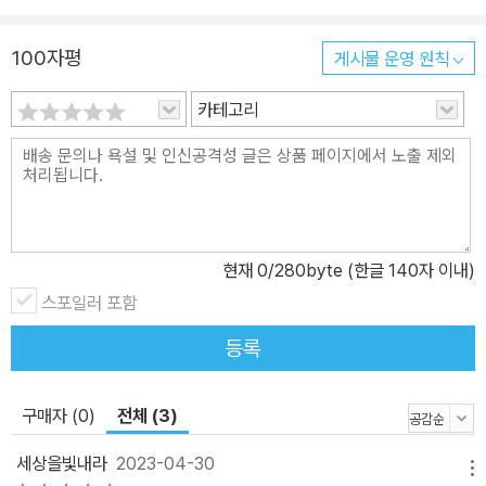
하여 실전 감각을 기를 수 있습니다.05. 쉽고 자세한 해설로 자학자
100자평
게시물 운영 원칙
습이 가능합니다. 각 문제에 대한 좋은 해설은 문제풀이 만큼 실력 향
상을 위해 필요한 요소입니다. 해당 문제에 대해 가장 적절하고 쉬운
카테고리
풀이 방법을 제시하였으며, 알아두면 도움이 되는 추가적인 풀이 방
법 역시 제시하여 자학자습을 위한 교재로 손색이 없도록 하였습니
다.
현재
0
/280byte (한글 140자 이내)
스포일러 포함
등록
구매자 (0)
전체 (3)
세상을빛내라
2023-04-30
메뉴