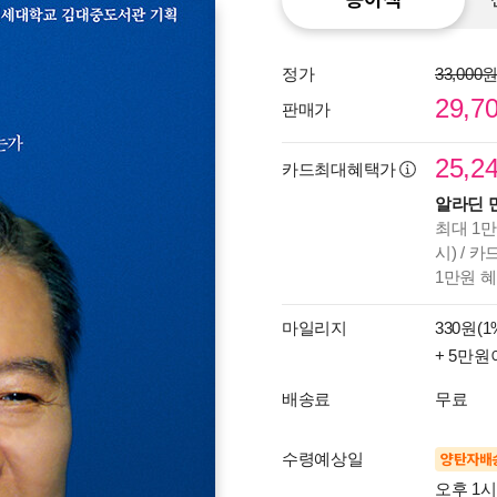
정가
33,000
29,7
판매가
25,2
카드최대혜택가
알라딘 
최대 1만
시) / 
1만원 
마일리지
330원(1
+ 5만원
배송료
무료
수령예상일
양탄자배
오후 1