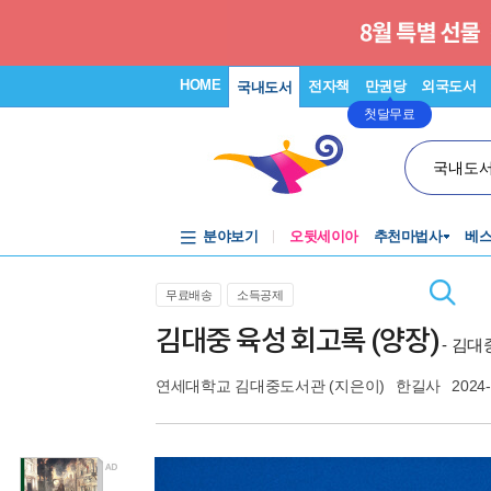
HOME
전자책
만권당
외국도서
국내도서
첫달무료
국내도
분야보기
오뒷세이아
추천마법사
베
무료배송
소득공제
김대중 육성 회고록 (양장)
- 김
연세대학교 김대중도서관
(지은이)
한길사
2024-