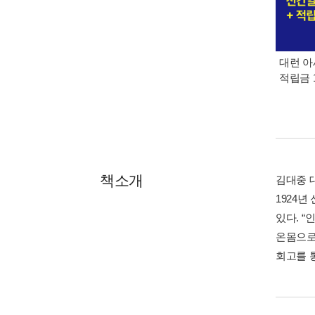
대런 아
적립금 
책소개
김대중 
1924
있다. 
온몸으로
회고를 