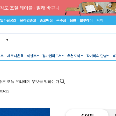
알라딘굿즈
온라인중고
중고매장
우주점
음반
블루레이
커피
서
스트
새로나온책
이벤트
정가인하도서
추천도서
작가와의 만남
북
대중은 오늘 우리에게 무엇을 말하는가
08-12
종이책