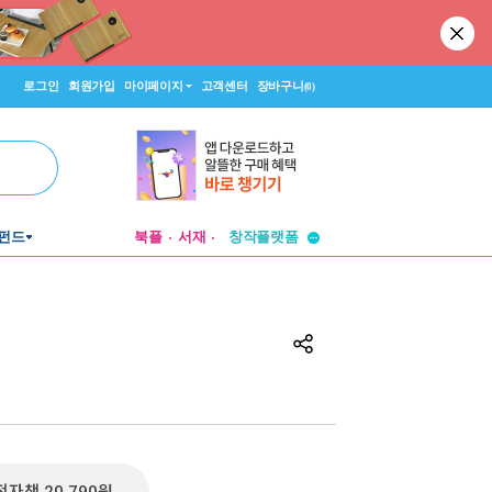
로그인
회원가입
마이페이지
고객센터
장바구니
(0)
투비컨티뉴드
펀드
북플
서재
창작플랫폼
투비컨티뉴드