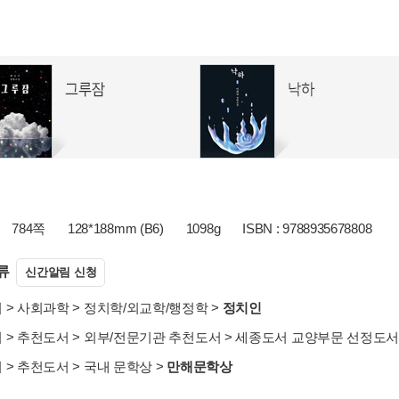
784쪽
128*188mm (B6)
1098g
ISBN : 9788935678808
류
신간알림 신청
서
>
사회과학
>
정치학/외교학/행정학
>
정치인
서
>
추천도서
>
외부/전문기관 추천도서
>
세종도서 교양부문 선정도
서
>
추천도서
>
국내 문학상
>
만해문학상