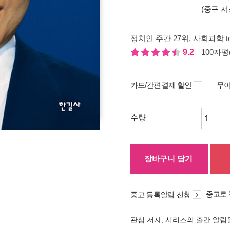
(중구 서
정치인 주간 27위
, 사회과학 t
9.2
100자평(
카드/간편결제 할인
무이
수량
장바구니 담기
중고로
중고 등록알림 신청
관심 저자, 시리즈의 출간 알