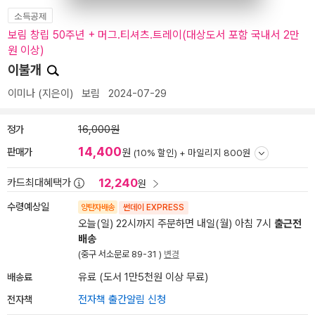
소득공제
보림 창립 50주년 + 머그.티셔츠.트레이(대상도서 포함 국내서 2만
원 이상)
이불개
이미나
(지은이)
보림
2024-07-29
정가
16,000원
14,400
판매가
원
(10% 할인) +
마일리지 800원
12,240
카드최대혜택가
원
수령예상일
양탄자배송
썬데이 EXPRESS
오늘(일) 22시까지 주문하면 내일(월) 아침 7시
출근전
배송
(중구 서소문로 89-31 )
변경
배송료
유료 (도서 1만5천원 이상 무료)
전자책
전자책 출간알림 신청