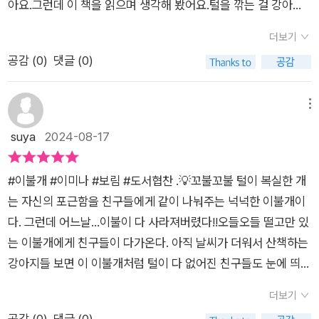
에 떨게 되지만, 친구들의 도움으로 다시 따뜻함을 되찾습니다.
아요.그런데 이 책을 읽으며 생각해 봤어요.털을 깎는 걸 강아지
이 과정은 어린이들에게 어려운 순간에도 희망을 잃지 말고, 주위
도 원했을까?혹시 털이 긴 걸 좋아하지는 않았을까?이 책은 이미
더보기
의 도움을 받아 회복할 수 있음을 가르쳐 줍니다. 이는 성장 과정
나 작가님이 다섯 번째 책입니다.작가님에게는 반려견 토토가 있
공감 (
0
)
댓글 (0)
에서 중요한 심리적 자원을 형성하는 데 기여할 것입니다.'이불
는데요.털을 깎을 때마다 벌벌 떠는 토토의 모습을 보고토토를 모
개'는 단순한 이야기 속에 따뜻한 메시지를 담아, 아이들에게 사
델로 그림책을 만드셨다고 합니다.자신의 털을 이불이라 부르는
랑과 배려, 우정의 가치를 깨닫게 해주는 훌륭한 그림책입니다.
강아지.날씨가 추운 날,새하얀 눈이 내리는 날,오소소 마음이 시
메뉴
포근한 일러스트와 함께, 어린이들은 이불개와 친구들의 이야기
려 오는 외로운 날이면다른 강아지들을 따뜻하게 덮어줍니다.이
suya
2024-08-17
를 통해, 진정한 따뜻함이 무엇인지 느끼고 배울 수 있을 것입니
불개의 마음이나 이불만큼이나 따뜻합니다.그런 이불개에게 사
다. 이 책은 아이들에게 중요한 교훈을 자연스럽게 전달하며, 읽
람의 손이 다가옵니다.그리고 이불개의 소중한 털을 모두 깎아버
#이불개 #이미나 #보림 #도서협찬 .💡꼬불꼬불 털이 복실한 개
는 이의 마음을 따뜻하게 해주는 귀한 작품입니다.
리지요.오들오들 떨고 있는 이불개에게 친구들이 다가옵니다.이
는 자신의 포근함을 친구들에게 같이 나눠주는 넉넉한 이불개이
불개는 다시 따듯해질 수 있을까요?옹기종기 모여 이불개를 덮
다. 그런데 어느날...이불이 다 사라져버렸다!!오들오들 떨고만 있
어주고 있는강아지들의 모습에 마음이 따뜻해집니다.세상을 살
는 이불개에게 친구들이 다가온다. 아직 날씨가 더워서 산책하는
다 보면 추운 날이 있습니다.그럴 때 추운 마음을 따뜻하게 감싸
강아지들 보면 이 이불개처럼 털이 다 없어진 친구들도 눈에 띄는
주는 누군가가 있다면어느덧 추위도 잊을 수 있겠지요.그렇게 서
데 귀엽다고만 생각했는데 엄청 허전하겠구나!! 귀여운 강아지 그
로 서로 마음을 나눌 수 있다면아무리 추운 날이 와도 견딜만할
더보기
림을 보고만 있어도 절로 미소가 지어지는 그림책이다. 두달 전
겁니다.어떻게 세상을 살아가면 좋을지를강아지들의 모습에서
공감 (
0
)
댓글 (0)