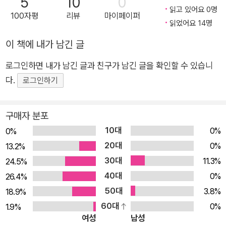
5
10
0
읽고 있어요 0명
네》 《조용한 세계》에서 우리가 그냥 스쳐 지나갈 법한 공간과 존
100자평
리뷰
마이페이퍼
읽었어요 14명
재를 향한 작가만의 시선, 그리고 특유의 개성과 에너지 넘치는
이 책에 내가 남긴 글
그림을 보여주었습니다. 《백두산 이야기》의 류재수 작가는 “작
가의 기백 있는 드로잉에서 건강한 생명력이 느껴진다”, 《뛰어라
로그인하면 내가 남긴 글과 친구가 남긴 글을 확인할 수 있습니
메뚜기》의 다시마 세이조 작가는 “이미나 작가의 강건한 느낌은
다.
로그인하기
주목할 만하며 생동감 넘치는 표현력이 감탄스럽다.”고 말했습니
다. 《이불개》는 작가의 다섯 번째 그림책입니다. 작가는 세상에
구매자 분포
존재하는 다정한 마음에는 연속성이 있다고 말하며 아크릴을 재
10대
0%
0%
료로 때로는 보드랍게, 때로는 힘 있게 장면을 표현했습니다.
20대
0%
13.2%
30대
11.3%
24.5%
40대
0%
26.4%
50대
3.8%
18.9%
60대
0%
1.9%
여성
남성