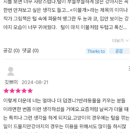
에서 지구 어딘가로 바람처럼 움직인다는 믿음으로 이 그림책을
지를 보면 너무 사랑스럽다.털이 부월부월하게 많은 강아지는 꼭
게 된 순간, 이야기는 다시 따뜻함을 되찾습니다. 친구들이 이불
만들었습니다. 이미나 작가의 다음 작품도 기대됩니다.출판사
한번 만져보고 싶은 생각도 들고...<이불개>라는 제목의 이미나
개를 따뜻하게 감싸주고, 이불개는 다시 포근함을 느끼게 됩니다.
제공 도서
작가 그림책은 털 속에 파묻혀 땡그란 두 눈과 코, 입만 보이는 강
이 장면은 진정한 우정과 연대의 힘을 보여주며, 서로를 배려하는
아지 모습이 너무 귀여웠다. 털이 마치 이불처럼 두텁고 폭신해
마음이 얼마나 중요한지 일깨워줍니다.이 책은 어린이들에게 여
서 이불개라고 하나 보다.따뜻하고 포근하고 푹신하고 이불개의
러 가지 중요한 교훈을 전해줍니다. 첫째, '나눔과 배려'의 가치를
더보기
품 속은 겨울에 더 빛을 발한다.그런 이불개에게서 털을 깍아버리
가르칩니다. 이불개가 자신의 따뜻함을 친구들과 나누는 모습은,
공감 (
0
)
댓글 (0)
는 미용은 재앙이다.추워 덜덜 떠는 이불개에게 자신의 품을 내어
어린이들에게도 주변 사람들에게 사랑과 친절을 베풀라는 메시
주는 다른 강아지들의 따뜻한 마음이 감동을 주는 책이다. 이미
지를 전달합니다. 이는 단지 물질적인 것이 아니라, 감정적인 따
나 작가가 키우던 까만개 토토를 모델로 작품을 썼다는 <이불개
메뉴
뜻함과 위로도 나눌 수 있다는 것을 알려줍니다.둘째, '우정과 연
>는서로가 서로에게 따뜻한 이불이 되어주는 개들을 보며사람
깃쁘미
2024-08-21
대'의 중요성을 강조합니다. 이불개가 힘들고 어려운 상황에 처했
사는 세상도 서로가 서로를 보듬어 주며 기꺼이 온기를 나누는 따
을 때, 친구들이 다가와 그를 도와주는 장면은 어린이들에게 진정
뜻한 관계를 되길 바라는 작가의 마음을 잘 느낄 수 있어서 좋았
한 친구란 서로를 돕고, 어려울 때 곁에 있어 주는 사람임을 알려
이렇게 더운데 너는 얼마나 더 덥겠니?반려동물을 키우는 분들
다.
줍니다. 이러한 경험을 통해 어린이들은 친구들과의 관계 속에서
이라면한 번쯤 이런 생각하셨을 거예요.요즘처럼 날씨가 더울 때
서로를 존중하고 지지하는 법을 배울 수 있습니다.셋째, '회복과
는 특히나 그런 생각을 하게 되지요.고양이의 경우에는 털을 깎는
희망'에 대한 메시지를 담고 있습니다. 이불개는 털을 깎여 추위
일이 드물지만강아지의 경우는 미용을 위해서도 많이들 하시잖