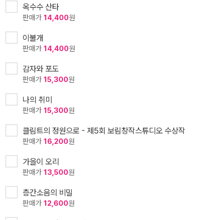
옥수수 산타
판매가
14,400
원
이불개
판매가
14,400
원
감자와 포도
판매가
15,300
원
나의 취미
판매가
15,300
원
클림트의 정원으로 - 제5회 보림창작스튜디오 수상작
판매가
16,200
원
가을이 오리
판매가
13,500
원
층간소음의 비밀
판매가
12,600
원