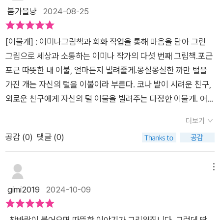
않았지만자신의 처한 환경에 불평하지 않고오히려 이불이라며
봄가을냥
2024-08-25
주변 강아지들에게따뜻함을 전해 주었다.그런 이불개에게 어느
날 닥친 시련..과연 이불개는 어떻게 극복했을까?🤔☘️ 가끔 살다
[이불개] : 이미나그림책과 회화 작업을 통해 마음을 담아 그린
보면 잘 하고 있다가 가도 넘어 질 때가있다.너무 외롭고 힘들 것
그림으로 세상과 소통하는 이미나 작가의 다섯 번째 그림책.포근
같은 순간에따뜻한게 위로하고 함꺼해주는 이들이있다.조금 삐
포근 따뜻한 내 이불, 얼마든지 빌려줄게.몽실몽실한 까만 털을
걱거렸다고잘하고 있던 내 모든 것들이 사라져버렸을지라도 실
가진 개는 자신의 털을 이불이라 부른다. 코나 발이 시려운 친구,
망하지말고 주변을 돌아보자나를 끝까지 믿고 곁에 있는 사람들
외로운 친구에게 자신의 털 이불을 빌려주는 다정한 이불개. 어느
있다그들이 내 힘의 동력이고 행복이다이불개가 그랬듯이🎀 이
날 이불개는 자신의 소중한 털 이불을 깎이게 되고 추워서 덜덜
그림책은 함께 나누고 배려하는 마음을갖도록 유아부터 어른까
더보기
떨고 있는 이불개에게 따듯한 마음을 나눠받았던 친구들이 하나
지 읽기를 추천한다.@borimbook@lael_84#보림출판사 로부
공감 (
0
)
댓글 (0)
둘 모여 이불개를 따뜻하게 안아준다.그림만 봐도 따뜻해지는 그
터 도서협찬을 받아 서평을 작성하였습니다. 감사합니다.#1일1
림책.토토라는 까만 털을 가진 작은 개를 키우는 작가는 자신의
그림책 #신간그림책 #이불개#노견 #반려견 #털갈이 #털 #이불
반려견을 모델로 그림을 그렸다. 주는 마음은 한번 태어나면 사라
메뉴
#함께 #배려 #그림책스타그램 #마음약처방 #그림책테라피스트
지지않고 이곳 저곳으로, 우리가 사는 이 땅에서 지구 어딘가로
gimi2019
2024-10-09
바람처럼 움직인다는 믿음으로 만든 이 책은 다정한 마음을 담아
많은 사람들이 읽고 따뜻해지길 바란다. 반려견과 함께 살아가는
찬바람이 불어오면 따뜻한 이야기가 그리워집니다. 그런데 딱