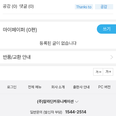
책을 만들었다는 작가의 말이 있네요주는 마음이라니언제부턴가
세요. 특히 눈이요^^ 틀림없이 '어쩜~어쩜~' 하실거에요직접 개
공감 (
0
)
댓글 (0)
내가 살짝 손해보는게 마음이 더 편하게 느껴지면서 주는 마음이
를 키워본 적이 없지만,저 글과 그림이 어우려져서 더욱 마음 따
내 마음속에서 점점 줄어들지 않았나 하는 생각이 듭니다.나에게
뜻해지는 그림책이 된 것 같아요. 그 뒤의 이야기는 꼭 책을 통해
있어 주는 마음은 아이들 한정 인거 같아요온기 한자락 나눠주는
확인해보셨으면 좋겠어요.'아 좋다~' 하며 책을 덮으려는데,작가
쓰기
마이페이퍼 (0편)
마음이 너무 이쁩니다.생각해보면 온기 한자락이 돌고 돌아 세상
의 말이 있어 읽어보고는 고개가 끄덕여졌어요.'털이 밀려 버린
이 더 살만해지지 않았나 하는 생각에 잠기게 하는단순하면서도
이불개처럼삶에 찾아오는 갑작스러운 한파에 누군가 빌려주는
등록된 글이 없습니다
유쾌한 강아지의 모습으로 쉽게 알려주는 그림책입니다.이런이
이불 한 자락에 대해 생각했어요.주는 마음은 한번 태어나면 사라
불개에게 시련이 다가옵니다.내이불 좋다덮으면 따뜻하지코만
반품/교환 안내
지지 않고 이곳에서 저곳으로, 우리가 사는 이 땅에서 지구 어딘
넣어도 포근하지친구들에게 따스한 온기를 전해주고 있는 이불
가로 바람처럼 움직인다는 믿음으로 이 그림책을 만들었습니
개에게 이런 시련이라니요기온이 뚝 떨어져 아침마다 이불속을
다.'내가 느낀 그 따뜻함은 작가님의 믿음이 전해진거구나 싶었어
벗어나기란 힘든 요즘입니다.따스한 품 한자락 아낌없이 나누어
요.찬바람 부는 이 계절,우리나라 이곳 저곳에서 그리고 세계 곳
주던 주인공은 어떻게 해쳐나갈까요?궁금하면 책을 펼쳐보세요
곳에서 마음 시린 일들이 연일 일어나고 있는 이 때,이 책 읽으며
로그인
전체 메뉴
회사 소개
출판사 안내
PC 버전
조금이라도 따뜻해지셨으면 좋겠어요.[제이그림책포럼 서평단
(주)알라딘커뮤니케이션
에 뽑혀 책을 제공받았구요, 재밌게 읽고 소감을 씁니다]
1544-2514
일반문의 (발신자 부담)