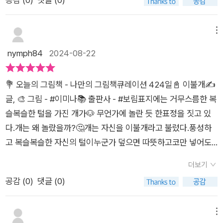
쯤 작가님 작업실에 전시회에 갔었는데, 원화의 매력에 푹 빠져서
느끼네요.따뜻하고 예쁜 그림책입니다.*출판사로부터 책을 제공
너무 반가운 <이불 개> 소식이었다.멋진 작업 계속 기다리게 된
받아 작성한 주관적인 글입니다.
다!📖털이 밀려 버린 이불개처럼 삶에 찾아오는 갑작스러운 한파
메뉴
에 누군가 빌려주는 이불 한 자락에 대해 생각했어요. 주는 마음
nymph84
2024-08-22
은 한번 태어나면 사라지지 않고 이곳에서 저곳으로, 우리가 사는
이 땅에서 지구 어딘가로 바람처럼 움직인다는 믿음으로 이 그림
💐 오늘의 그림책 - 나만의 그림책큐레이션 424일📓 이불개✍️
책을 만들었습니다.(작가의 말 중에서).#그림책 #서평단 #신간
글, 🎨 그림 - #이미나📚 출판사 - #보림표지에는 거무스름한 복
추천 #그림책추천 #책 #책추천 #독서 #독서일기
슬복슬한 털을 가진 개가🐶 무언가에 놀란 듯 한표정을 짓고 있
다.개는 왜 놀랐을까?🤔개는 자신을 이불개라고 불렀다.풍성하
고 복슬복슬한 자신의 털이누군가 덮으면 따뜻하고코만 넣어도
포근하고추운 날에는 최고의 이불이라고 했다.그렇게 주변 강아
더보기
지들에게 🐶이불이 되어주었던 이불개에게다가오는 주인...👧한
공감 (
0
)
댓글 (0)
손에는 강아지 털을 깎는 기계를들고 있는데...이불개는 어떻게
되었을까?🤔☘️ 이 그림책은 주인과 오랫동안 함께지내 온 노견
에 대한 이야기 이다.노견은 나이가 많이 들어 털도잘 빠지지도
메뉴