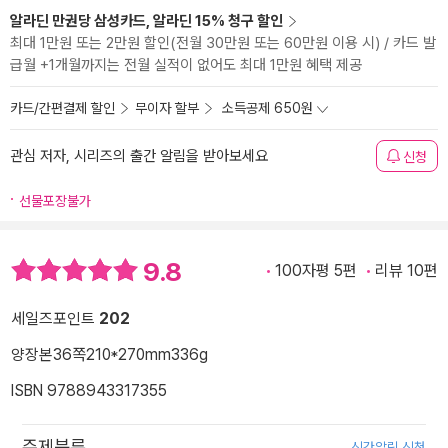
알라딘 만권당 삼성카드, 알라딘 15% 청구 할인
최대 1만원 또는 2만원 할인(전월 30만원 또는 60만원 이용 시) / 카드 발
급월 +1개월까지는 전월 실적이 없어도 최대 1만원 혜택 제공
카드/간편결제 할인
무이자 할부
소득공제 650원
관심 저자, 시리즈의 출간 알림을 받아보세요
신청
선물포장불가
9.8
100자평 5편
리뷰 10편
세일즈포인트
202
양장본
36쪽
210*270mm
336g
ISBN 9788943317355
주제분류
신간알림 신청