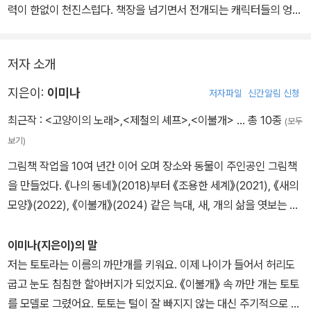
력이 한없이 천진스럽다. 책장을 넘기면서 전개되는 캐릭터들의 엉뚱
하지만 순수한 표정과 몸짓은, 저도 모르게 독자를 미소 짓게 만든다.
그림책에서만 느낄 수 있는 보는 즐거움에 더해, 더불어 살아가는 가
저자 소개
족이나 이웃 간의 따뜻함이 연상되는 작은 무대를 보는 듯하다. 이 그
림책을 감상한 독자는 자신의 반려동물이 더욱 사랑스럽고 새로운 감
지은이:
이미나
저자파일
신간알림 신청
정으로 다가올 것이다.
최근작 :
<고양이의 노래>
,
<제철의 셰프>
,
<이불개>
… 총 10종
(모두
보기)
그림책 작업을 10여 년간 이어 오며 장소와 동물이 주인공인 그림책
을 만들었다. 《나의 동네》(2018)부터 《조용한 세계》(2021), 《새의
모양》(2022), 《이불개》(2024) 같은 늑대, 새, 개의 삶을 엿보는 책
을 만들며 사이사이 눈과 마음에 들어온 고양이를 그렸다. 이번엔 함
께 사는 착하고 겁많은 고양이가 보여준 것들을 되새기면서 세상 모
이미나(지은이)의 말
든 고양이-그들만의 삶 한 조각 한 조각을 떠올려 보았다.
저는 토토라는 이름의 까만개를 키워요. 이제 나이가 들어서 허리도
굽고 눈도 침침한 할아버지가 되었지요. 《이불개》 속 까만 개는 토토
를 모델로 그렸어요. 토토는 털이 잘 빠지지 않는 대신 주기적으로 털