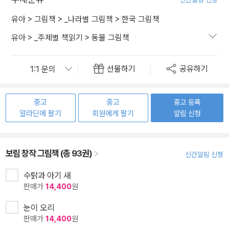
유아
>
그림책
>
_나라별 그림책
>
한국 그림책
유아
>
_주제별 책읽기
>
동물 그림책
선물하기
공유하기
중고
중고
중고 등록
알라딘에 팔기
회원에게 팔기
알림 신청
보림 창작 그림책 (총 93권)
신간알림 신청
수탉과 아기 새
판매가
14,400
원
눈이 오리
판매가
14,400
원