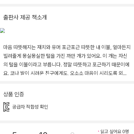
을 깎아 주어야 했는데 그때마다 추워서 벌벌 떠는 모습이 안쓰럽고
미안했어요. 뜨거운 한여름에도 털을 깎은 토토는 이불 속에 파고들
출판사 제공 책소개
어 곤한 잠을 잤습니다.
털이 밀려 버린 이불개처럼 삶에 찾아오는 갑작스러운 한파에 누군가
빌려주는 이불 한 자락에 대해 생각했어요. 주는 마음은 한번 태어나
면 사라지지 않고 이곳에서 저곳으로, 우리가 사는 이 땅에서 지구 어
마음 따뜻해지는 재치와 유머 포근포근 따뜻한 내 이불, 얼마든지
딘가로 바람처럼 움직일 거라는 믿음으로 이 그림책을 만들었습니다.
빌려줄게 몽실몽실한 털을 가진 까만 개가 있어요. 이 개는 자신
의 털을 이불이라고 부릅니다. 정말 따뜻하고 포근하기 때문이에
요. 코나 발이 시려운 친구에게도, 오소소 마음이 시리도록 외로
운 친구에게도 이불개는 자신의 이불을 빌려줍니다. 이불개는 얼
마든지 빌려준다고 말하는 다정한 작은 친구입니다. 그런 이불개
상품 인증
에게 갑자기 사람의 손이 다가와요. 이불개의 털, 소중한 이불을
공급자 적합성 확인
깎았어요. 추워서 덜덜 떨고 있는 이불개에게 친구들이 한 걸음,
한 걸음 다가옵니다. 이불개는 따뜻해질 수 있을까요? 다정한 마
음을 담은 그림책입니다. 보드라우면서 힘 있는 캐릭터를 만들어
읽고 싶어요 0명
내는 작가의 힘 그림책 작가 이미나는 《터널의 날들》 《나의 동