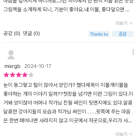
마음을 깊어지게 하니까요.그런 의미에서 한 편의 시를 읽은 듯한
양.네이버 국어사전 그런데!!! 이불개에게서 이불을 거둬간다구
그림책을 소개하게 되니, 기분이 좋아요.내 이불, 좋다덮으면 따
요? 갑자기 털을 박박 일어버리는 야속한 손.그럼 이제 어쩌죠?
뜻하지.코만 넣어도 포근하지.추운 날에는 이불이 최고야.새하얀
언제든 턱 하니 내어주던 저 품을 그리워하는 이들이 많을 것 같
더보기
눈 내리는 날에도오소소 마음이 시려 오는 외로운 날에도내 이불,
은데요.이 장면 나오자마자 아이는'아~ 안돼! 털을 왜 깎아 ~~~
공감 (
0
)
댓글 (0)
얼마든지 빌려줄게.(중략)이런 날에는 역시 이불만 한 게 없지.쿨
이불개인데!!!!'이야기는 비극으로 끝날 것인가.아마도 반려인의
쿨 ....... 쿨쿨...... 따뜻해.이렇게 글만 떼어 보니 진짜 시같지요^^
손으로 보이는데~ 그에게는 털이 너무 번잡스러웠을까요? 이 책
이 책은 시처럼 낭독으로 들려주면 참 좋을 것 같아요.그런 다음
메뉴
은 '제법 바람이 찬데~' 하고 느껴지는 순간부터 올 겨울 내내 함
에 그림과 함께 다시 읽어주면 이 책을 느끼는 최고의 방법일 듯.
mixrgb
2024-10-17
께 읽고 싶은 책이에요.그리고 스포 아닌 스포를 하자면 끝까지
이제 그림도 한번 보실까요?이 눈 땡글이 개가 주인공이고, 글을
따수운 이야기입니다.그러니 걱정말고 함께 보세요.품을 내주고
이끌어가요.털이 아~~주 몽실몽실한게 만져보고 싶게 생겼죠^^
싶은 이들과 가까이서 숨을 느끼면서 말이죠! 뒷표지의 이불개!
눈이 동그랗고 털이 많아서 양인가? 했다제목이 이불개이불을
자기 털이 이불이고, 참 좋대요. 저 이불을 덮는다면 호텔 이불 저
처음부터 마지막까지 따뜻하고 사랑스러운 책이에요.*이글은 제
좋아하는 개의 이야기 일까??첫장을 넘기면 이런 그림이 있다.이
리가라 일 것 같아요. ^^그죠 그죠...추운 날에는 따뜻한 이불인거
이포럼 서평단으로 참여하여 작성한 글입니다.
거봐 양이잖아 어머나 작가님 친필 싸인이 뒷면지에도 있다.알콩
죠.이불 속에서 귤 까먹고, 이불 속에서 만화책 보며...캬~~~한
달콩한 강아지들의 모습과 작가님 싸인이 . . . .윗쪽에 주는 마음
이불 속으로 옹기종기 파고들던...맞다, 맞아~ 이불 저런 역할도
은 한번 태어나면 사라지지 않고 이곳에서 저곳으로,우리가 사는
하죠 ㅜㅜ자신의 이불, 얼마든지 빌려준다는 이 이불개넘 사랑스
이땅에서 지구 어딘가로 바람처럼 움직인다는 믿음으로 이 그림
럽지 않나요~이 책에서는 주인공의 표정변화도 꼭 눈여겨 봐주
더보기