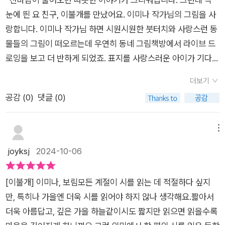
사람에게만 느껴지는 털의 촉감, 따뜻한 체온, 발바닥의 꼬순내까
눈에 띈 요 친구, 이불개를 만났어요. 이미나 작가님의 그림을 사
지 힐링하기에 너무 완벽한 그림책이었다. 나와 이름이 같은 작가
랑합니다. 이미나 작가님 하면 시원시원한 붓터치와 사랑스런 동
님이라 더 친근감이 느껴졌고, 작가님의 네 가지 그림책 모두 읽
물들의 그림이 떠오르는데 우연히 동네 그림책방에서 라이브 드
고 따뜻한 세상과 소통하려고 노력하겠다.
로잉을 보고 더 반하게 되었죠. 표지를 사랑스러운 아이가 기다리
고 있네요. 이번 책의 그림은 멋짐에 귀여움이 듬뿍 추가 되었네
더보기
요. 그러고보니 여름 이불에서 이제 포근한 이불로 바꿔줘야하는
공감 (
0
)
댓글 (0)
데~ 이 녀석 안고 있으면 찬바람도 두렵지 않을거 같다 했더니~
암튼 좋은건 말안해줘도 다 알잖아요.이불개 품이 좋은가봅니다.
하나둘씩 모여드는데~ 이 말이 왜이리 좋은것인가. 오소소~~
메뉴
오늘 또 한글날 아닙니까? 그래서 더 다가오는 것일까요시린 마
joyksj
2024-10-06
음도 아프기만 하지 않을듯한 느낌. 이불개가 있어서 그런걸까요.
무엇보다 이불개의 저 동그란 눈이~ 품어주는 상대에 따라 미묘
[이불개] 이미나, 보림모든 계절이 시를 읽는 데 적절하다 싶지
하게 변화하는 것이~ 따스한 털만큼이나 따스한 마음을 가지고
만, 특히나 가을엔 더욱 시를 읽어야 하지 않나 생각해요.짧아서
있는 아이인가봐요.오소소1. 작은 물건이 소복하게 쏟아지는 모
더욱 아름답고, 깊은 가을 하늘같이시도 짧지만 읽으면 읽을수록
양.2. 바람에 작은 나뭇잎 따위가 많이 떨어지는 소리. 또는 그 모