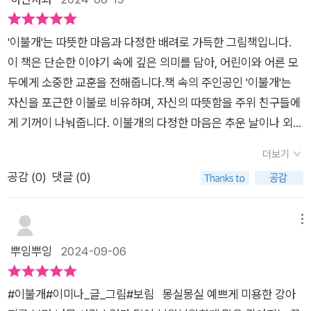
해지는 그림을 늘 좋아하고 언제나 아이들의 세계를 궁금해하는
동화 일러스트 작가의 이불개는 폭신폭신한 털로 추운 날에도, 쓸
'이불개'는 따뜻한 마음과 다정한 배려로 가득한 그림책입니다.
쓸한 날에도 이불개의 털을 덮고는 모두가 따뜻해 집니다. 그런데
이 책은 단순한 이야기 속에 깊은 의미를 담아, 어린이와 어른 모
누군가 이불개를 향해 한 걸음, 한 걸음 다가옵니다. 이불개가 떨
두에게 소중한 교훈을 전해줍니다.책 속의 주인공인 '이불개'는
이 밀린다면 어쩌죠? 마음이 따뜻해 지는 작품 이불개를 통해 전
자신을 포근한 이불로 비유하며, 자신의 따뜻함을 주위 친구들에
달하고자 하는 마음은 상대방을 도와주고 배려하고 이해하는 따
게 기꺼이 나눠줍니다. 이불개의 다정한 마음은 추운 날이나 외로
뜻한 마음일 것입니다. 저는 토토라는 이름의 까만 개를 키워
운 순간에, 친구들에게 따뜻한 위로를 전해줍니다. 이 부분에서
요. 이제 나이가 들어서 허리도 굽고 눈도 침침한 할아버가 되었
더보기
저는 이불개의 따뜻하고 배려심 깊은 마음이 얼마나 귀중한 것인
지요. 이불개 속 까만 개는 토토를 모델로 그렸어요. 토토는 털이
공감 (
0
)
댓글 (0)
지 느낄 수 있었습니다. 이불개는 단지 자신의 따뜻함을 나누는
잘 빠지지 않는 대신 주기적으로 털을 깎아 주어야 했는데 그때마
것만으로도 친구들에게 큰 힘이 된다는 사실을 알고 있으며, 그로
다 추워서 벌벌 떠는 모습이 안쓰럽고 미안했어요. 뜨거운 한여름
인해 이불개 자신도 행복해지는 모습을 보여줍니다.그러나 이야
메뉴
에도 털을 깎은 토토는 이불 속에 파고들어 곤한 잠을 잤습니다.
기는 예상치 못한 방향으로 전개됩니다. 이불개의 소중한 '이불',
뿌잉뿌잉
2024-09-06
털이 밀려 버린 이불개처럼 삶에 찾아오는 갑작스러운 한파에 누
즉 털이 깎여나가면서 이불개는 추위에 떨게 됩니다. 이 장면은
군가 빌려주는 이불 한 자락에 대해 생각했어요. 주는 마음은 한
우리에게 상실감과 무력함을 느끼게 하는 동시에, 이불개가 겪는
번 태어나면 사라지지 않고 이곳에서 저곳으로 우리가 사는 이 땅
#이불개#이미나_글_그림#보림 몽실몽실 예쁘게 미용한 강아
고통을 함께 공감하게 합니다. 하지만 이불개가 혼자가 아님을 알