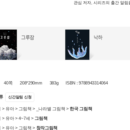
관심 저자, 시리즈의 출간 알
40쪽
208*290mm
383g
ISBN : 9788943314064
류
신간알림 신청
서
>
유아
>
그림책
>
_나라별 그림책
>
한국 그림책
서
>
유아
>
4~7세
>
그림책
서
>
유아
>
그림책
>
창작그림책