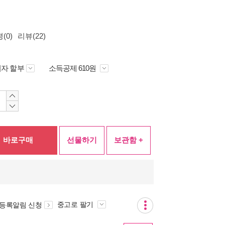
(0)
리뷰(22)
자 할부
소득공제 610원
바로구매
선물하기
보관함 +
중고로 팔기
 등록알림 신청