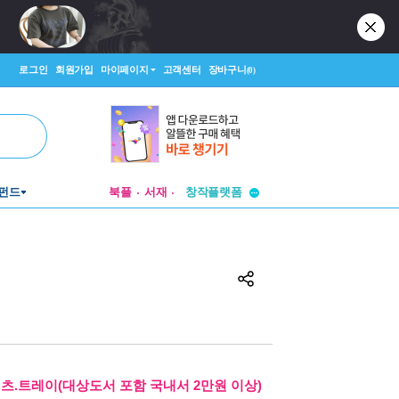
로그인
회원가입
마이페이지
고객센터
장바구니
(0)
펀드
북플
서재
투비컨티뉴드
창작플랫폼
투비컨티뉴드
셔츠.트레이(대상도서 포함 국내서 2만원 이상)