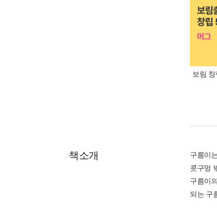
보림 창
책소개
구름이는
콧구멍 
구름이의
되는 구