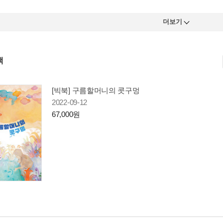
더보기
책
[빅북] 구름할머니의 콧구멍
2022-09-12
67,000원