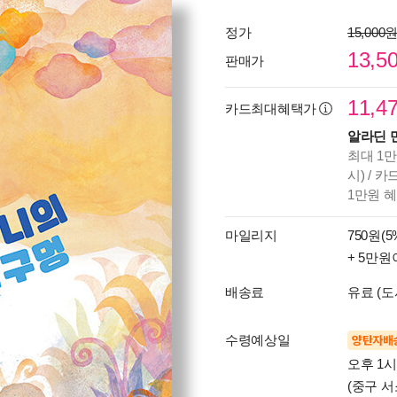
정가
15,000
13,5
판매가
11,4
카드최대혜택가
알라딘 
최대 1만
시) / 
1만원 
마일리지
750원(5
+ 5만원
배송료
유료 (도
수령예상일
양탄자배
오후 1
(중구 서