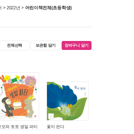
서
>
2022년
>
어린이책전체(초등학생)
전체선택
보관함 담기
장바구니 담기
모모와 토토 생일 파티
꽃이 핀다