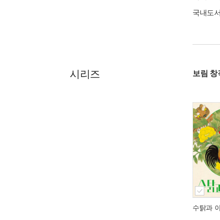
국내도
시리즈
보림 창
수탉과 