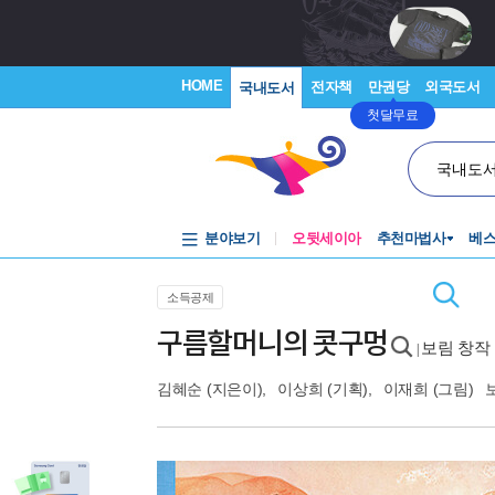
HOME
전자책
만권당
외국도서
국내도서
첫달무료
국내도
분야보기
오뒷세이아
추천마법사
베
소득공제
구름할머니의 콧구멍
보림 창작
|
김혜순
(지은이),
이상희
(기획),
이재희
(그림)