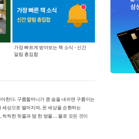
가장 빠르게 받아보는 책 소식 - 신간
경기컬처패스 1만원 
알림 총집합
좋아한다. 구름할머니가 킁 숨을 내쉬면 구름이는
 세상으로 떨어지며, 온 세상을 순환하는
, 씩씩한 핏줄과 땀 한 방울… 물로 모든 것이