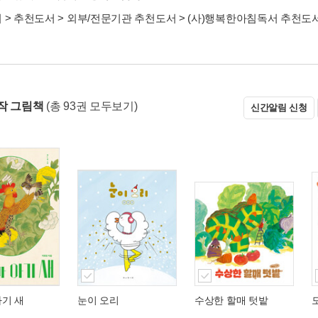
서
>
추천도서
>
외부/전문기관 추천도서
>
(사)행복한아침독서 추천도
작 그림책
(총 93권 모두보기)
신간알림 신청
아기 새
눈이 오리
수상한 할매 텃밭