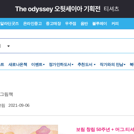
알라딘굿즈
온라인중고
중고매장
우주점
음반
블루레이
커피
서
스트
새로나온책
이벤트
정가인하도서
추천도서
작가와의 만남
북
 그림책
보림
2021-09-06
보림 창립 50주년 + 머그.티