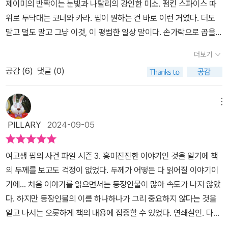
제이미의 반짝이는 눈빛과 나탈리의 강인한 미소. 펌킨 스파이스 따
히는 사건 전개로 합리적인 변명 없이는 도저히 손에서 책을 내려놓
간범에게 명예훼손을 이유로 고소 당하고, 스토커가 협박조의 이메일
위로 투닥대는 코너와 카라. 핍이 원하는 건 바로 이런 거였다. 더도
을 수 없을 지경에 이른다. 그야말로 드라마틱한 반전이 거듭될 뿐 아
을 보내고 집까지 찾아오지만 경찰은 꿈쩍도 안 한다. 이대로 가만히
말고 덜도 말고 그냥 이것, 이 평범한 일상 말이다. 손가락으로 곱을
니라 정의라는 개념에 그토록 용감하게 맞서는 주인공 핍의 행동 하
있으면 강간범과 스토커가 원하는 결말을 맞게 될 거라고 생각한 핍
수 있을 만큼 많지 않지만 나에게 소중한 사람들, 또 날 아끼는 사람
나하나에 저절로 이끌려 들어가지 않을 수 없다. “어쩌면 정의라는 건
은 특단의 조치를 취한다. 스포일러가 될 것 같아서 자세한 내용을 밝
더보기
들. 내가 사라지면 날 찾아 나설 사람들. 이 감정을 병에 꼭꼭 담아 잠
법 밖에서만 실현 가능한 건지도 모르죠. 이런 경찰서 밖에서만, 이해
힐 수는 없지만, 호기심 많고 정의감 강한 여고생이 탐정으로 활약하
공감 (
6
)
댓글 (0)
깐이라도 그 힘으로 살아갈 수 있을까? p.71여고생 ‘핍’을
한다면서 절대 아무것도 하지 않는 당신 같은 사람들이 없을 때에만.”
는 모습을 보여준 1, 2권에 비해 훨씬 어둡고 절망적인 분위기라는 것
주인공으로 하는 미스터리 3부작 '여고생 핍 시리즈' 그 세 번째 이야
[……] “혹시라도 제가 사라지면, 저 찾지 마세요. 신경도 쓰지 마세
정도는 알려주고 싶다. 이런 식으로 서사를 전개한 이유가 궁금했는
기이다. <여고생 핍의 사건 파일>, <굿 걸, 배드 블러드>에 이어 <누
요.” [……] 핍은 어서 이곳을 벗어나야 했다. 총성이 처음으로 집까지
메뉴
데, 작가 홀리 잭슨의 후기 중에서 '우리(영국) 형사사법 시스템과 이
가 제이슨 벨을 죽였나>로 3부작이 마무리되었다. 이 작품은 청소년
핍을 따라오기 시작한 것도 이 경찰서 깊숙한 곳에 들어갔다 나오면
시스템에 대한 아쉬움을 언급하지 않을 수 없을 것 같습니다. 영국의
PILLARY
2024-09-05
뿐만 아니라 성인 독자를 아우르는 최고의 미스터리 소설이라 평가받
서부터였다. 끝내 구하지 못해 죽은 자의 피를 뒤집어쓴 채 핍은 이 복
강간 및 성폭력 건수와 신고 및 유죄판결 비율을 보면 거의 절망적인
으며 영미권 최대 서평 사이트 굿리즈 초이스 어워드 영어덜트 소설 1
도 반대편으로 걸어갔었다. 이곳에서 도움을 찾을 수 없다는 걸 뻔히
수준입니다. 이건 분명 문제가 있습니다. 이 책이 제 목소리를 대신할
여고생 핍의 사건 파일 시즌 3. 흥미진진한 이야기인 것을 알기에 책
위를 차지하기도 하며, BBC TV 드라마로도 만들어 졌다. 시리즈 첫
알면서 핍은 또다시 이곳에 와 있었다. 그러나 핍은 이제 강해졌다.
수 있길 바랍니다.'라고 쓴 대목을 읽고 납득이 되었다. 사법 시스템에
의 두께를 보고도 걱정이 없었다. 두께가 어떻든 다 읽어질 이야기이
번째 작품이었던 <여고생 핍의 사건 파일>에서 핍은 학업성취도평가
(p. 119~120) 핍 시리즈 1권과 2권의 결말하고는 차원부터가 다른
대한 절망 때문에 사적 제재를 택한 심정은 이해하지만, 이 시리즈와
기에... 처음 이야기를 읽으면서는 등장인물이 많아 속도가 나지 않았
를 위한 수행평가 과제로 5년 전에 벌어진 앤디 벨 실종사건에 대해
이번 3권은 전혀 예측하지 못한 방식으로 흘러가는 이야기가 끊임없
핍이라는 캐릭터를 좋아하고 응원한 나로서는 핍이 계속해서 선량한
다. 하지만 등장인물의 이름 하나하나가 그리 중요하지 않다는 것을
탐구활동을 했다. 사건 당시 범인으로 지목되었던 샐의 남동생을 찾
이 충격에 휩싸이게 한다. 아울러 이번 편은 소설이 어떻게 끝을 맺을
정의의 수호자로 남아 주었으면 하는 마음이 없지 않았다. (그래서 3
알고 나서는 오롯하게 책의 내용에 집중할 수 있었다. 연쇄살인. 다음
아가는 것을 시작으로 앤디 벨 실종을 둘러싼 정황 조사부터 시작해,
것인가의 문제가 아니라, 결과가 어떻게 성취될 것인가의 문제가 될
권을 읽고 한동안 충격에서 벗어나지 못했다. 리뷰도 못 쓰고.) 그래
살해당할 사람은 핍이다. 알고도 그냥 당할 수는 없다. 몸서리가 쳐질