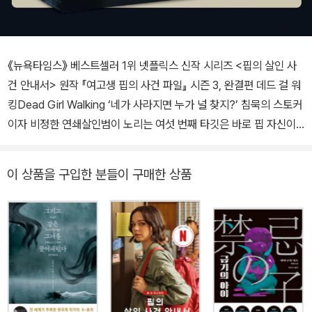
《뉴욕타임스》 베스트셀러 1위 넷플릭스 신작 시리즈 <핍의 살인 사
건 안내서> 원작 『여고생 핍의 사건 파일』 시즌 3, 완결편 데드 걸 워
킹Dead Girl Walking ‘네가 사라지면 누가 널 찾지?’ 침묵의 스토커
이자 비정한 연쇄살인범이 노리는 여섯 번째 타깃은 바로 핍 자신이
다. 놀랍게도 이제 그녀는 죽은 목숨이다! 멀티밀리언 베스트셀러 미
스터리, 2023년 틱톡 북어워드 ‘올해의 작가상’을 수상한 홀리 잭슨
이 상품을 구입한 분들이 구매한 상품
의 ‘핍 시리즈 3부작’ 완결편 핍이 자신을 쫓는 스토커와 연쇄살인범
의 연결고리를 발견하지만 경찰은 나서려 하지 않는다. 스토커와의
위험한 게임을 시작한 핍은 자신의 목숨이 위태로워졌다는 사실을 깨
닫게 된다. 스스로 답을 찾지 못한다면 이번에는 핍이 사라질 것이다!
3부작 시리즈의 대미를 장식하는 놀라운 서스펜스 핍은 곧 대학에 진
학할 예정이지만 지난 사건의 잔상에 사로잡혀 여전히 괴로워하고 있
다. 이 고통에서 벗어날 방법은 핍의 수사 본능을 일깨우고 거기에 온