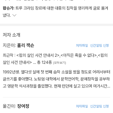
은 선택은 하나뿐이다. 용의자를 직접 찾아내거나, 연쇄살인범의 다
팝슈가:
트루 크라임 장르에 대한 대중의 집착을 영리하게 글로 옮겨
음 피해자가 되는 것.
냈다.
저자 소개
지은이:
홀리 잭슨
저자파일
신간알림 신청
최근작 :
<핍의 살인 사건 안내서 2>
,
<아직은 죽을 수 없다>
,
<핍의
살인 사건 안내서>
… 총 124종
(모두보기)
1992년생. 열다섯 살에 첫 번째 습작 소설을 썼을 정도로 어려서부터
글쓰기를 좋아했다. 노팅엄 대학에서 문학언어학, 문예창작을 공부하
고 영문학 석사과정을 졸업했다. 현재 런던에 살고 있으며 여가시간
에는 비디오 게임이나 범죄 실화 관련 다큐멘터리를 즐긴다. 덕분에
탐정 노릇에 일가견이 있다. 여고생 ‘핍’을 주인공으로 하는 미스터리
옮긴이:
장여정
저자파일
신간알림 신청
3부작 『핍의 살인 사건 안내서』를 출간하였으며 시리즈 제1권 ‘샐 싱