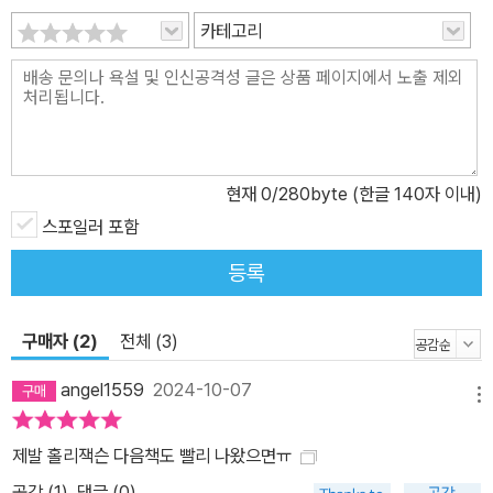
되돌아갔다. 핍이 방금 그 위를 걸어간 탓에 비록 조금 번지긴 했지만
카테고리
인도를 가득 메울 만큼 큰 글씨가 분필로 쓰여 있었다. 데드 걸 워킹.
핍은 재빨리 주변을 둘러보았다. 길가에는 핍 혼자였고, 저녁 먹을 시
간이라 이웃집은 모두 조용했다. 핍은 다시 돌아가 발밑의 글씨를 살
펴보았다. ‘데드 걸 워킹’. 곧 죽을 운명인 여자가 걸어간다? 핍은 방
금 막 이 글씨를 ‘걸어서’ 지나쳤다. 혹시 핍을 겨냥한 메시지인가? 핍
현재
0
/280byte (한글 140자 이내)
의 집 앞 진입로는 아니어도 핍이 평소 자주 뛰는 코스이긴 했다. 직감
적으로 알 수 있었다. 이건 핍을 겨냥한 메시지였다. 확실했다. 핍이
스포일러 포함
바로 그 ‘데드 걸’이었다. (p. 97~98) 윤리적 회색 영역을 맴도는 성
등록
장의 아픔, 슬픔의 발현을 동반하는 시적 정의 실현 대학 1학년을 준
비하면서 핍의 머릿속엔 최근 목격한 죽음과 책임감뿐이다. 또한 핍
구매자 (2)
전체 (3)
의 행동들은 결말에 이르기까지 윤리적으로 회색 영역을 맴돈다. 전
권에 심어둔 단서들과 연결고리가 형성되는 것 또한 이번 마지막 편
angel1559
2024-10-07
메뉴
의 강점이라 할 만하다. 고전적 탐정 드라마의 매력을 갖추고 있으면
서도 현재의 트렌드를 놓치지 않는 이 작품은 청소년뿐 아니라 성인
제발 홀리잭슨 다음책도 빨리 나왔으면ㅠ
독자에게도 충분히 매력적이고 세련된 인상을 남긴다. 외상 후 스트
공감 (
1
)
댓글 (0)