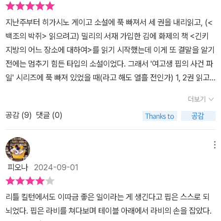
다고 무조건 악도 아니었으니까. 양측의 팽팽한 대치가 핍이 원하는
바였다. 그리고 이번엔 핍 자신이 그 주체였다. 이번에도 핍이 틀린다
지난주부터 히가시노 게이고 소설에 푹 빠져서 세 권을 내리읽고, (<
면, 그땐 더는 꼬리를 물고 이어지는 사건도, 핍의 손에 핍 자신의 피
백조의 박쥐> 읽으려고) 밀리의 서재 가입한 김에 화제의 책 <긴키
라면 모를까 남의 피가 묻는 일도 없을 것이다. 그러나 핍이 옳다면,
지방의 어느 장소에 대하여>를 읽기 시작했는데 이게 또 결말을 알기
이번엔 핍 자신을 온전히 되찾을 수 있을지도 모른다. (p. 117~118)
전에는 멈추기 힘든 타입의 소설이었다. 그래서 '여고생 핍의 사건 파
소설 속 모든 단서가 이야기 반전의 열쇠이자 충격적 결말의 서곡 이
일' 시리즈에 푹 빠져 있었을 때(라고 해도 열흘 전인가) 1, 2권 읽고
것은 폭발적이면서도 놀라울 정도로 흥미진진한 ‘핍 시리즈 3부작’의
바로 읽은 3권의 리뷰를 여태 못 썼다. 일단 리뷰가 미뤄진 표면적인
더보기
끝을 맺는 작품이다. 1편에서 시작한 여러 사건과 인물들의 숨겨진 갈
이유는 그건데, 솔직히 말하면 1, 2권을 열광하며 읽었던 나에게 3권
공감 (
9
)
댓글 (0)
등(앤디 벨의 죽음에 얽힌 진실)이 표면 위로 떠오르며 이야기의 시작
의 내용이 너무나 충격적이었다는 사실을 부정하기 어려울 것 같
과 끝이 하나로 연결된다. 더구나 이번 편은 핍 자신이 범죄의 타깃이
다. '여고생 핍의 사건 파일' 시리즈의 기본적인 얼개는 이렇다. 영국
되는 동시에 연쇄살인범이 사건에 연루되는 스토리로 시종일관 긴장
의 작은 마을 리틀 킬턴에 사는 여고생 핍은 케임브리지 대학 입학을
메뉴
감을 늦출 수 없게 한다. 사건 해결을 위한 충격적인 아이디어는 물론
앞두고 있다. 학교 과제로 5년 전 마을에서 일어난 살인 사건에 대해
피오나
2024-09-01
이거니와 담대한 방향으로 전개되는 이야기가 때로는 상상할 수 없는
조사하다 경찰을 비롯한 마을 사람 모두가 범인으로 짐작했던 인물이
영역으로 모험을 떠나게 만든다. 그 과정에서 불안한 순간들과 심오
아닌 다른 사람이 진범이라는 사실을 밝혀낸 핍은 억울하게 누명을
리틀 킬턴에서도 이따금 좋은 일이라는 게 생긴다고 핍은 스스로 되
한 심리적 변화를 겪는 주인공 핍의 행동으로 인해 독자는 긴장의 스
썼던 사람들이 구제받고, 죄를 짓고도 아무렇지 않게 살아온 사람들
뇌었다. 핍은 라비를 쳐다보며 테이블 아래에서 라비의 손을 잡았다.
트레스가 극도의 수준으로 치닫는다. 더불어 후반부로 갈수록 숨 막
이 처벌받는 결말을 원했지만 현실은 달랐다. 핍은 1권에서 밝혀진 강