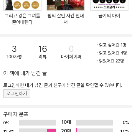
정신을 집중할 또 다른 치명적 사건뿐이다. 그로 인해 핍 자신이 위험
에 빠진다 해도 어쩔 수 없는 선택이다. 입소문을 탄 트루 크라임 팟캐
그리고 강은 그녀를
핍의 살인 사건 안내
금기의 아이
스트 <여고생 핍의 사건 파일>과 <굿 걸, 배드 블러드>로 이미 온라
끌어내린다
서
인 살해 위협에 익숙해 있는 핍이지만 이번만큼은 찜찜한 느낌을 지
울 수가 없다. 익명의 누군가가 이메일을 통해 계속해서 핍에게 질문
을 던지고 있다. “네가 사라지면 누가 널 찾지?” 위협은 점차 거세지
읽고 싶어요 1명
3
16
0
고 핍은 누군가 실제로 자신을 주시하며 뒤쫓고 있음을 깨닫는다. 그
읽고 있어요 4명
100자평
리뷰
마이페이퍼
리고 그가 남긴 흔적들로 6년 전 체포된 지역 연쇄살인범과 스토커
읽었어요 22명
사이의 연관성을 찾기 시작하면서 혹시 진짜 살인범이 아닌, 누명을
이 책에 내가 남긴 글
쓴 자가 감옥에 갇혀 있는 것은 아닌지 의심한다. 경찰은 나서주지 않
로그인하면 내가 남긴 글과 친구가 남긴 글을 확인할 수 있습니다.
을 게 뻔하고 남은 선택은 하나뿐이다. 용의자를 직접 찾아내거나, 연
쇄살인범의 다음 피해자가 되는 것. ‘네가 사라지면 누가 널 찾지?’ 핍
로그인하기
은 자리에서 일어섰다. 이제 버려진 농가는 머릿속 저편에 넣어두고
제 방으로 돌아왔다. 핍은 침대에 걸터앉았다. 익명의 누군가가 보낸
구매자 분포
메시지, 분필 그림, 죽은 새 두 마리. 이것들이 모두 서로 관련이 있다
10대
0%
0%
는 게 가능한 일일까? 혹시 핍을 겨냥한 것일 가능성이 있을까? 그럴
20대
1.0%
12.4%