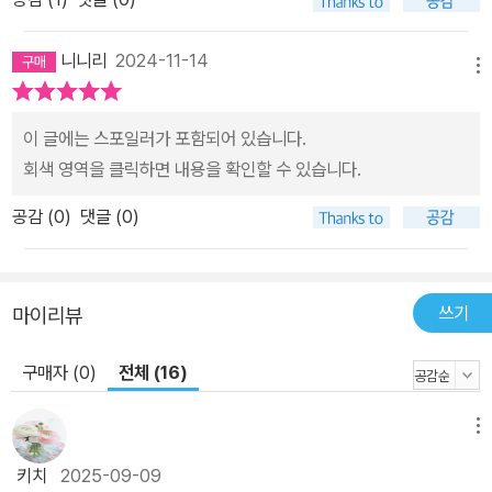
레스에 대한 섬세한 묘사와 함께 핍의 머릿속에서 반복적으로 재생되
는 이전 사건의 트라우마가 핍의 불안한 마음 상태를 그려낸다. 시리
니니리
2024-11-14
즈 초반에는 그토록 사랑스러웠던 캐릭터가 전혀 예상치 못한 극한의
메뉴
일을 감행할 정도로 세상과 전쟁을 벌이는 모습은 낯설고도 때로는
섬뜩하기까지 하지만 우리는 어느새 그 세계에 동화되는 느낌을 받는
이 글에는 스포일러가 포함되어 있습니다.
다. 이번 시리즈 3권에서 전달하려는 메시지는 매우 크고 분명하며,
회색 영역을 클릭하면 내용을 확인할 수 있습니다.
이것이 바로 이 소설을 강력한 이야기로 만드는 이유이다. 비록 도덕
공감 (
0
)
댓글 (0)
적으로 의심스러운 방식이기는 하지만 결국 시적詩的 정의가 실현됨
을 깨닫게 해주는 작품이다. 핍에겐 스토커가 있었다. 이제야 든 생각
인데, 어쩌면 이거야말로 핍에게 꼭 필요한 일인지도 모른다. 제인 도
쓰기
마이리뷰
우가 아닌 이것. 마지막, 완벽한 한 건. 이제 핍에게 기회가 왔다. 딱
한 번, 어쩌면 처음으로 세상이 핍의 소원을 들어주었는지도 모른다.
구매자 (0)
전체 (16)
이 스토커 사건이 핍이 원하던 바로 그 사건일지도 모른다. 숨 막히는
회색 영역이 없는, 윤리적으로 옳고 그름이 명확한 사건. 핍을 싫어하
메뉴
는 사람이 있고, 그자는 핍에게 해를 입히고 싶어한다. 그러니 그자는
악이다. 반대편은 핍이다. 핍이 무조건 선이라고 할 순 없었지만 그렇
키치
2025-09-09