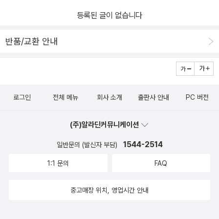
습니다.​이상, 누가 제이슨 벨을 죽였나출판사 북레시피서평 후감을
연결된 무수히 많은 이유들이 뒤섞이면서 이런 완결로 도달할 수밖에
등록된 글이 없습니다
마감합니다.출판사로부터 책을 제공받아주관적으로 작성하였습니다.
없는 길을 만들어 버리더라고요소설의 끝은 제 기준으로 많이 어두웠
습니다 외롭고도 두렵고 많은 감정을 스치게 만드는 완결이었어요 하
반품/교환 안내
지만 한편으론 가장 완벽한 완결이라는 생각도 들었습니다​넷플릭스
에서 스트리밍 된 핍의 살인 사건 안내서 시즌 1 : 6개의 에피소드는
원작 소설의 1권인 샐 싱 미스터리 편의 내용으로 제작되었다고 하는
데요 시즌 1으로 끝나긴 했지만 훌륭한 원작 소설이 아직 2권이나 남
로그인
전체 메뉴
회사 소개
출판사 안내
PC 버전
아있으니까 다음 시즌도 조심스럽게 기대해 볼 수 있지 않을까 싶은
데요 아마 영상으로 제작되어 마지막 완결 편이 나온다면 마지막 핍
(주)알라딘커뮤니케이션
의 모습이 정말 소설처럼 더 이상 돌아올 수 없는 길을 걷는 것 같은
1544-2514
일반문의 (발신자 부담)
완결의 완결을 보여줄지도 기대가 됩니다​소설을 보면서 외국도 사법
시스템의 허점이 많다는 것을 깨달았고 피해자에 대한 많은 도움이
1:1 문의
FAQ
절실하다는 걸 느꼈습니다 저도 한때 스토커를 겪어보았고 물리적으
로 공격을 당해본 사람으로서 그걸 직접 당해보지 않은 사람들은 느
중고매장 위치, 영업시간 안내
낄 수 없는 공포를 알고 있습니다핍이 스토커를 당할 때 저보다 더 심
하게 죽음의 공포를 느끼고 있었지만 그래도 스토킹 피해자로의 공감