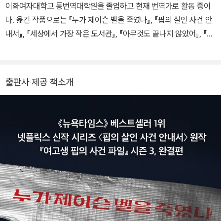
미스터리’, 제2권 ‘굿 걸, 배드 블러드’, 제3권 ‘누가 제이슨 밸을 죽였
이화여자대학교 통번역대학원을 졸업하고 현재 번역가로 활동 중이
나’ 가운데 1, 2편이 현재 동명 원작으로 넷플릭스 방영중에 있다. 《뉴
다. 옮긴 작품으로는 『누가 제이슨 벨을 죽였나』, 『핍의 살인 사건 안
욕타임스》 베스트셀러이기도 한 『핍의 살인 사건 안내서』는 청소년
내서』, 『세상에서 가장 작은 도서관』, 『아무것도 끝나지 않았어』, 『왼
뿐만 아니라 성인 독자를 아우르는 최고의 미스터리 소설이라 평가받
손잡이 숙녀』, 『답장할게, 꼭』 등이 있다.
으며 영미권 최대 서평 사이트 굿리즈 초이스 어워드 영어덜트 소설 1
위의 영예를 차지한 바 있고, 또한 이 작품으로 홀리 잭슨은 2020년
출판사 제공 책소개
영국 대형서점 워터스톤스의 아동문학상, 영국 청소년 문학상인 카네
기 메달상 후보에 오른 데 이어 마침내 그해 영국 아동문학상을 수상
하였다. 《가디언》 지는 홀리 잭슨을 앞으로 주목할 만한 작가로 꼽았
으며 그녀는 2023년 틱톡 북어워드 ‘올해의 작가상’을 수상했다. 홀
리 잭슨의 또 다른 작품으로는 The Reappearance of Rachel Pri
ce, Five Survive, Kill Joy 등이 있다. 트위터&인스타그램: @HoJ
ay92