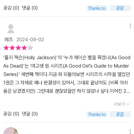
여성을 주인공으로 하는 하이틴 스릴러물이 독자의 사랑을 받을 수
믿은자신을 탓합니다.​호킨스 경위에게실망한 핍은최후의 한마디를
떻게 해야 그들을 보호하면서 동시에 진실을 밝힐 수 있을까요. 핍은
삶을 더 옭아매기 시작합니다시시각각 다가오는 죽음의 그림자, 이제
공감 (
0
)
댓글 (0)
있겠다고 생각했다. 홀리 잭슨은 영국의 한 마을에서 벌어지는 살인
하고경찰서를 빠져나옵니다.​부탁 하나만요.혹시라도 제가 사라지면,
지독한 게임을 하고 있어요. 영상보다 소설이 더 좋은 점은 소설 속 분
는 살인 사건의 추리가 아니라 사건이 시작되기 전 먼저 스토커의 본
사건을 해결하는 여고생을 주인공으로 <여고생 핍의 사건 파일>이라
저 찾지 마세요.신경도 쓰지 마세요.출처 누가 제이슨 벨을 죽였나 11
위기를 온전히 나만의 극장에서 상영할 수 있다는 점인 것 같아요. 주
모습을 찾아내야 하는그야말로 핍 자신의 생존이 걸린 추리 싸움의
는 소설로 영국에서 가장 인기 있는 영어덜트 소설 작가가 되었다. <
9페이지핍은 새로운 시즌으로자신과 스토커를 주제로하기로 마음을
메뉴
인공 핍의 입장에서 전개되는 상황들을 온전히 몰입하며 따라가다 보
시작된 것인데요​사실 이 책은 앞의 시리즈를 읽지 않으면 조금 이해
여고생 핍의 사건 파일>의 시즌1, <굿 걸, 배드 블러드>라는 시즌2에
바꿉니다.​핍은 이 사건으로잃어버린 자신을되찾을 수 있기를원하게
면 롤로코스터를 타는 기분이 들어요. 평범했던 여고생 핍에게 일어
레즈
2024-09-02
하기 어려운 점이 많이 있습니다완결 편이라서 그런지 과거의 사건들
이어 <누가 제이슨 벨을 죽였나>은 시즌3으로 핍에 관한 모든 사건
됩니다.​핍과 그자의 싸움이었다. 핍 자신을 구해내고원래의 핍을 되
난 결코 평범하지 않은 사건들이라는 점이 가장 섬뜩했어요. 범죄 사
과 등장인물들에 대한 이야기가 많이 나오기 때문인데요저 역시도 앞
이 완결된다. 핍은 대학에 진학할 예정이지만 지난 사건의 기억에서
찾을 것이다.출처 누가 제이슨 벨을 죽였나 127페이지​게임의 판이 바
건에서 그 누구도 예외일 순 없다는 사실을 자각하게 만드는, 여고생
‘홀리 잭슨(Holly Jackson)’의 ‘누가 제이슨 벨을 죽였나(As Good
의 시리즈를 다 읽지 못해서 어려웠는데 지인분들 중에 소설을 읽은
벗어나지 않는다. 맥스는 여전히 자신의 주위를 맴돌고, 온라인으로
뀌었고핍은 이 승부를 받아들이기로 합니다.핍을 노리는 스토커는막
핍의 사건 파일이었네요.
As Dead)’는 ‘여고생 핍 시리즈(A Good Girl’s Guide to Murder
분이 계셔서 이야기하면서 조금 많은 설명을 해주셨습니다그래도 역
자신을 위협하는 메일이 계속해서 날아든다. 그는 핍이 사라지면 누
대 인간 그림을 통해자신이 핍에게가까워지고 있음을알려옵니다.​날
Series)’ 세번째 책이다.지금 와 되돌아보면 시리즈의 시작을 열었던
시 나중에 앞의 시리즈들도 찾아서 읽어보고 다시 이 책도 한 번 더 읽
가 찾을 건지 지속해서 물어보며 스토킹한다. 드라마를 시청하며 핍
찾으러 오는 중이니까.출처 누가 제이슨 벨을 죽였나 143페이지​팁은
1권은 그 자체로 꽤나 완결성이 있어서, 그대로 끝났어도 (비록 아쉬
어볼 예정입니다 그땐 느낌이 확실히 더 다르겠죠?​이 소설은 짜임새
의 구체적인 인물이 이미지로 다가왔다면, 소설은 핍이 가지는 내면
라비와 인터넷 검색 중DT 살인범에 대한 기사를 보게 되고지금까지
움은 남겼겠지만) 그런대로 괜찮았을만 하지 않았나 싶다.이어진 2권
도 좋고, 문장력도 재밌지만 무엇보다 좋았던 게 바로 실제와 같은 느
의 불안과 이를 해결하는 과정이 치밀하게 자세하게 서술된다. 맥스
발표된 피해자는네 번째까지였음을 알게 됩니다.​DT 살인범은 이미
와 그 후속인 이번 3권은 그에 비하면 단권으로서의 개별적인 완결성
낌을 준다는 것입니다 핍이 발견한 증거물들을 문장으로만 보는 게
를 강간범으로 알려 법원에 세웠지만, 맥스의 변호인단은 핍에게 오
잡혀있었으나,거짓 자백임을 확신하고핍은 수사를 시작합니다.​수사
더보기
을 좀 떨어지는 편이다. 이전 이야기를 그대로 잇고 있는 것이 많기 때
아니라 사진 자료 등으로 나와 있어서 실제 사건 현장과 증거물을 눈
히려 소송을 제기하려 하고 핍의 변호인도 협상에 임할 것을 권유한
를 하던 중익명의 메세지와수상한 전화를 받게 되고,핍은 DT로 의심
공감 (
0
)
댓글 (0)
문이다. 그래서, 만약 전권들을 보지 않고 이번 책을 집어든 사람이라
으로 직접 보고 함께 수사를 해가는 듯한 느낌을 받을 수 있습니다 사
다. 핍의 주변에선 그녀를 위협하는 징후들이 서서히 드러난다. 그녀
되는 인물이자신과 가까운 거리에서자신을 쳐다보는 모습을목격하게
면 초반에 이야기를 따라가기 위해 조금은 인내를 해야할 필요가 있
건 파일, 인터뷰 내용 등등 하나같이 너무 진짜 같았어요이런 묘사와
는 정보를 모으고 스토커가 자신의 주위를 맴돌고 있음을 확신한다.
됩니다.​그리고 핍은핍이 그의 여섯 번째 목표물이었다.출처 누가 제
다.단지 같은 주인공이 계속되는 개별 사건을 해결해나가는 식이었던
몰입감, 자료 덕분에 실사화에도 특화된 작품이 아니었을까란 생각을
메뉴