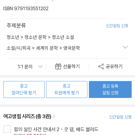
ISBN 9791193551202
주제분류
신간알림 신청
청소년
>
청소년 문학
>
청소년 소설
소설/시/희곡
>
세계의 문학
>
영국문학
선물하기
공유하기
중고
중고
중고 등록
알라딘에 팔기
회원에게 팔기
알림 신청
여고생 핍 시리즈 (총 3권)
신간알림 신청
핍의 살인 사건 안내서 2 - 굿 걸, 배드 블러드