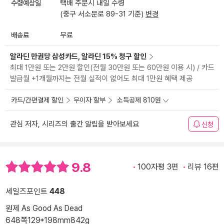
수령예상일
택배 주문시 내일 수령
(중구 서소문로 89-31 기준)
변경
배송료
무료
알라딘 만권당 삼성카드, 알라딘 15% 청구 할인
최대 1만원 또는 2만원 할인(전월 30만원 또는 60만원 이용 시) / 카드
발급월 +1개월까지는 전월 실적이 없어도 최대 1만원 혜택 제공
카드/간편결제 할인
무이자 할부
소득공제 810원
관심 저자, 시리즈의 출간 알림을 받아보세요
신청
9.8
100자평 3편
리뷰 16편
세일즈포인트
448
원제 As Good As Dead
648쪽
129*198mm
842g