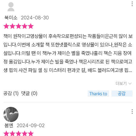
게...... 그날이다. p.560전편에서 직접 목격한 충격적인 사건
지만 지난 사건의 그림자가 여전히 그녀를 괴롭히고 있고, 이번엔 자
메뉴
했지만 그는 진짜 범인은 아니지 않은가? 이야기가 시원시원하게 풀
이후 핍은 계속 환영에 시달리고 있다. 갑작스럽게 손에 흥건한 피가
신의 삶을 위협하는 스토커까지!소설 초반 핍의 심리적 압박을 묘사
려나가는 방식이라 글을 읽는 데 있어서는 답답함이 없었다. 내용적
북미소
2024-08-30
보인다거나, 누군가 자신을 지켜보는 것 같다는 소리를 듣는 식으로
하는 부분은 특유의 심리적 불쾌감과 불안감이 고스란히 전달되어 긴
인 부분에서 조금의 아쉬움이 남지만 기존의 이야기처럼 영상으로 보
불안과 공황 증세까지 보이고 있는 중이다. 초롱초롱한 눈으로 학교
장감을 고조시킵니다. 게다가 익명의 위협 이메일, 집 앞에 그려진 분
았을 때는 어떤 느낌일지 궁금해지는 이야기. 영상으로만 보았던 전
책이 원작이고영상물이 후속작으로편성되는 작품들이은근히 많이 보
과제를 하며 진실을 찾겠다는 의지로 똘똘 뭉쳐 있던 소녀는 이제 없
필 그림, 죽은 비둘기까지 자잘한 단서들이 하나의 거대한 퍼즐로 이
작들까지 책에서는 어떻게 쓰였을지 궁금해진다.출판사로부터 도서
입니다.​이번에 소개할 책 또한넷플릭스로 영상물이 있으나,원작은 소
다. 진실은 이미 수차례 핍을 저버렸고, 훨씬 많은 것들을 알고 있는
어집니다.홀리 잭슨 작가는 독자가 놓치지 말아야 할 세밀한 단서들
협찬을 받았지만,본인의 주관적인 견해에 의하여 작성되었습니다.
설입니다.​이럴 땐 이 책!누가 제이슨 벨을 죽였나홀리 잭슨 지음 장여
지금의 핍은 작년과는 전혀 다른 사람이라고 해도 과언이 아니었다.
을 교묘하게 배치해, 이야기가 한순간도 느슨해지지 않게 합니다.그
정 옮김입니다.누가 제이슨 빌을 죽였나 책은시리즈로 된 책으로여고
게다가 누군가 핍을 노리고 있었다. 핍의 웹사이트를 통해 보내온 이
동안 핍의 성장과 변화, 수많은 위기들을 지켜봐 왔습니다. 핍은 두려
생 핍의 사건 파일 샐 싱 미스터리 편과굿 걸, 배드 블러드여고생 핍의
메일과 트위터로 '네가 사라지면 누가 널 찾지?'라는 내용이 여러 번
움 없는 탐정이었지만, '싸우는 것도 이제 지쳤다'라고 할 만큼 피곤하
사건 파일 2 뒤에 나온 책입니다.​저는 1권과 2권을 읽지 않고3권부터
발송되었고, 핍의 집 앞 바닥에 분필로 그린 머리 없는 사람 표시와 역
고 불안정한 상태에 이릅니다.필사적으로 평범한 일상을 되찾기 위한
더보기
보았으나,읽기에 문제 되진 않았고혹시라도 이전 얘기가 궁금하시다
시나 머리 없는 죽은 비둘기가 발견된다. 급기야 핍이 자주 뛰는 코스
계획을 세워봅니다. 흑과 백이 분명한 사건에 몰두한다면 이 트라우
공감 (
1
)
댓글 (0)
면1권과 2권을 보고 읽으면더 재밌을 것 같긴 합니다.​홀리 잭슨 작가
의 인도에 '데드 걸 워킹'이라는 글씨가 새겨져 있었다. 핍을 겨냥한
마에 맞서 싸울 수 있을 것 같습니다. 모호한 회색 영역이 없고, 죄책
님은1992년생으로열다섯 살에 첫 번째 습작 소설을 쓸 정도로 글쓰
메시지를 보내고, 그녀를 지켜보고 있는 건 대체 누구일까. 핍은 경찰
감도 없는 그런 사건 말입니다.때마침 딱 안성맞춤인 사건이 생깁니
기를 좋아했습니다.​핍 시리즈는 3부작으로,누가 제이슨 벨을 죽였나
을 찾아가지만, 경찰은 그저 유명세에 뒤따르는 악플러들 일거라고
메뉴
다. 핍을 스토킹하는 자가 있으니 말입니다. “네가 사라지면 누가 널
는완결 편입니다.​제1편 여고생 핍의 사건 파일을원작으로 하는 <핍
생각하고 아무런 도움을 주지 않는다. 핍은 이 사건이 바로 자신이 기
찾지?”라는 메시지를 계속 보내고 있는 스토커. 스스로에게 닥친 위
봄엔
2024-09-02
의 살인 사건 안내서>는<넷플릭스 시리즈>로 제작 방영 중입니다.​책
다렸던 사건이라고, 스스로 해결하기로 한다. 윤리적으로 옳고 그름
기 앞에서 핍은 어떤 모습을 보여줄까요?과거의 사건들과 얽힌 더욱