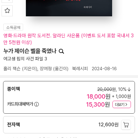
소득공제
영화·드라마 원작 도서전. 알라딘 사은품 (이벤트 도서 포함 국내서 3
만 5천원 이상)
누가 제이슨 벨을 죽였나
여고생 핍의 사건 파일 3
홀리 잭슨
(지은이),
장여정
(옮긴이)
북레시피
2024-08-16
종이책
20,000
원,
10%
18,000
원
+ 1,000원
15,300
원
카드최대혜택가
더보기
전자책
12,600
원