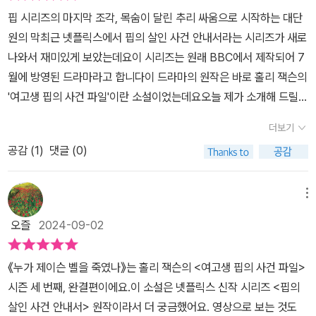
의 내용은 핍과 맥스의 명예훼손 소송에 대한 이야기로 시작합니다.​
이 명확한 사건을 해결한다면, 핍 자신도 온전히 되찾을 수 있을 거라
복잡한 진실을 마주하게 되는 <누가 제이슨 벨을 죽였을까?>. 언제
핍 시리즈의 마지막 조각, 목숨이 달린 추리 싸움으로 시작하는 대단
핍은 맥스를 강간범이라고게시글을 올립니다.​맥스는 이를 부정하며
고 생각한 것이다. 이 시리즈의 1편을 처음 만났을 때, 살인 사건 수사
나처럼 이번에도 경찰은 큰 도움이 되지 않습니다. 핍은 자신의 방식
원의 막최근 넷플릭스에서 핍의 살인 사건 안내서라는 시리즈가 새로
명예훼손으로 소송을 건다고 하며거액의 합의금을 요구합니다.​핍은
를 여고생이 한다는 점, 무엇보다 그것을 수행평가 과제로 선정해 조
으로 정의를 실현하기 위해 나섭니다.스토커의 정체를 알아내기 위해
나와서 재미있게 보았는데요이 시리즈는 원래 BBC에서 제작되어 7
의지를 굽히지 않고둘의 의견은 좁혀지지 않습니다.​핍은 후유증으로
사를 한다는 점이 대단히 흥미로웠던 기억이 난다. 게다가 서사가 진
잠재적 적의 목록을 작성해보는 핍. 핍을 미워할 이유가 많은 사람들
월에 방영된 드라마라고 합니다​이 드라마의 원작은 바로 홀리 잭슨의
인한마약성 진통제를루크를 통해 구입하고 있었습니다.​핍은 루크에
행되는 중간 중간 핍의 활동 일지와 인터뷰 녹취록, 점점 늘어나는 용
의 리스트입니다. 꽤 됩니다. 이 목록을 독자에게 제공하는 작가의 센
'여고생 핍의 사건 파일'이란 소설이었는데요오늘 제가 소개해 드릴
게 맥스의 약 구입 여부에 대해 캐묻지만, 루크는 알려주지 않습니다.​
의자 파일들과 스토커 일지, 증거 사진 등이 차곡차곡 쌓이면서 데이
스에 박수를 보냅니다. 시리즈에 등장했던 인물들이 가물거렸는데 이
책이 바로 그 드라마의 원작 소설의 완결 편인 '누가 제이슨 벨을 죽였
핍은 맥스가 약을 통해여자들을 강제로 관계 맺고망가뜨리는 걸 알고
터로 모아지는 과정 또한 수사에 함께 참여한다는 기분이 들어 더 몰
더보기
리스트 덕분에 일목요연하게 정리됩니다.흥미로운 요소를 많이 담았
나'입니다표지의 덕트 테이프가 강력 사건을 예고하는 느낌이죠? 확
있기에,그를 강간범으로자신이 운영하는 팟캐스트에올렸던 것이었습
입도를 높여주었다. 사건 당시의 이동 경로를 표시한 지도, 관계도로
습니다. 핍이 사건을 추적하는 기록물을 독자도 함께 볼 수 있다는 게
공감 (
1
)
댓글 (0)
실하게 책이 살인 사건이나 범죄와 연관되어 있다는 느낌이 좋았습니
니다.​과거의 살인 사건에서헤어 나오지 못한 핍은의사가 약을 끊고
정리한 용의자, 잠재적 적의 목록, 뉴스 보도 내용, 몽타주 등의 자료
재밌습니다. 팟캐스트 인터뷰, 증거물 사진, 문서 등 다양한 형태의 기
다​홀리 잭슨이라는 작가분은 이번에 처음 알게 된 분인데 평소에 게
면담을 요구하자그녀는 면담을 피하기 위해그들이 원하는 모습을 연
들 또한 사건을 추적하는 데 현실감과 긴장감을 부여해준다. 여고생
록물이 몰입도를 높입니다.스토커의 정체를 쫓던 핍은 이 모든 일의
임이나 범죄 실화 관련 다큐멘터리를 즐기는 편이라고 하더라고요 그
메뉴
기하기 시작합니다.​주변 사람들은 물론그녀의 남자친구 라비 또한 그
의 시점으로 진행되는 사건 조사이지만 전혀 유치하지 않고, 굉장히
시작인 DT 살인범이라는 또다른 연쇄살인범과의 연결고리를 발견하
래서 그런지 소설의 플룻이 굉장히 세밀하고 좋았습니다 범죄에 관련
녀가 완치되었다고 믿었습니다.​핍은 자신이 운영하는 팟캐스트여고
진지하게 서사가 진행된다는 점도 이 시리즈의 매력 중 하나이다. 이
오즐
2024-09-02
게 됩니다. 생각보다 판이 커졌습니다. DT의 정체를 밝히기 위한 핍
된 다큐도 많이 보셔서 그런가 관련된 내용도 많이 아시고 공부도 많
생 핍의 사건 파일의 새 시즌을 시작할준비를 합니다.​작업을 이어가
번 작품은 시리즈의 마지막이니 만큼 1편에서 시작된 여러 사건과 인
의 행보는 결국 핍이 납치되면서 아드레날린이 치솟는 긴장감을 끌어
이 하신 것 같고 전문적인 느낌도 받았어요 범죄물은 전문 지식이 더
던 중핍은 한 통의 이메일을받게 됩니다.​그 메일은 반복적으로발송되
물들이 다시 수면 위로 오르며 드라마틱한 전개를 보여준다. 사건 해
《누가 제이슨 벨을 죽였나》는 홀리 잭슨의 <여고생 핍의 사건 파일>
냅니다.<누가 제이슨 벨을 죽였나?>에서는 도덕적 회색 지대에 놓인
해지면서 딥해지면 어렵고 딱딱해질 수 있는데 너무 어렵지도 않았고
어 오는스팸 메시지였습니다.​네가 사라지면누가 널 찾지?출처 누가
결을 위한 핍의 아이디어도 충격적이고, 거듭되는 반전 또한 인상적
시즌 세 번째, 완결편이에요.이 소설은 넷플릭스 신작 시리즈 <핍의
핍이 어떻게 그만의 방식대로 정의를 구현해 나가는지, 핍이 마주하
내용도 딱딱하지 않고 읽기도 편했습니다​본편이 무려 635장의 장대
제이슨 벨을 죽였나 52페이지​익명의 사람이 보낸스팸 메시지로끝났
인 작품이었다. 넷플릭스에 방영중인 드라마를 재미있게 봤다면, 틱
살인 사건 안내서> 원작이라서 더 궁금했어요. 영상으로 보는 것도
게 될 생사의 기로와 선택해야 할 도덕적 딜레마를 생생하게 펼쳐보
한 분량이지만 스토리가 너무 재미있어서 한 번 읽기 시작하면 쉽게