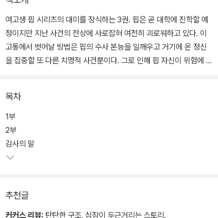
여고생 핍 시리즈의 대미를 장식하는 3권. 핍은 곧 대학에 진학할 예
정이지만 지난 사건의 잔상에 사로잡혀 여전히 괴로워하고 있다. 이
고통에서 벗어날 방법은 핍의 수사 본능을 일깨우고 거기에 온 정신
을 집중할 또 다른 치명적 사건뿐이다. 그로 인해 핍 자신이 위험에 빠
진다 해도 어쩔 수 없는 선택이다. 입소문을 탄 트루 크라임 팟캐스트
<여고생 핍의 사건 파일>과 <굿 걸, 배드 블러드>로 이미 온라인 살
목차
해 위협에 익숙해 있는 핍이지만 이번만큼은 찜찜한 느낌을 지울 수
가 없다.
1부
2부
익명의 누군가가 이메일을 통해 계속해서 핍에게 질문을 던지고 있
감사의 말
다. “네가 사라지면 누가 널 찾지?” 위협은 점차 거세지고 핍은 누군
가 실제로 자신을 주시하며 뒤쫓고 있음을 깨닫는다. 그리고 그가 남
긴 흔적들로 6년 전 체포된 지역 연쇄살인범과 스토커 사이의 연관성
추천글
을 찾기 시작하면서 혹시 진짜 살인범이 아닌, 누명을 쓴 자가 감옥에
갇혀 있는 것은 아닌지 의심한다. 경찰은 나서주지 않을 게 뻔하고 남
커커스 리뷰:
탄탄한 구조, 심장이 두근거리는 스토리.