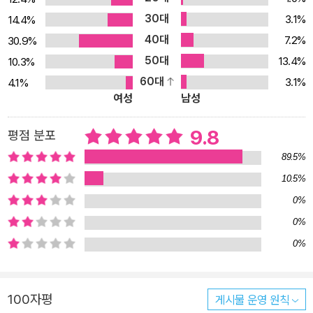
가능성이야 희박하겠지만, 그래도 혹시 다른 찜찜한 일이 있었던가?
30대
3.1%
14.4%
언뜻 이상하다 싶었지만 더 깊이 생각해보진 않은, 뭐 그런 것? (p. 8
40대
7.2%
30.9%
6~87) 죽은 비둘기, 익명의 이메일 그리고 다섯 개의 막대 그림은
50대
13.4%
10.3%
여섯 번째 희생자를 향해 있다 3권의 초반부는 전편들에 비해 이야기
60대
3.1%
4.1%
전개 속도 면에서 상당히 느리다고 할 수 있지만, 근본적인 위협감과
여성
남성
긴장감은 어디든 늘 존재한다. 이와 더불어 전편에서 바로 직전 목격
한 충격적인 사건 이후 핍의 손상된 정신 상태를 주시하며 우리는 이
9.8
평점 분포
야기 줄거리를 따라가게 된다. 형사 사법 제도의 공정성에 대해 분노
89.5%
하며 여전히 화가 나 있는 핍은 그로 인해 손상된 자신의 세계관을 구
10.5%
제하고 정상적인 삶을 회복하기 위해 법의 사각지대에 들어서 조사할
0%
새로운 사건을 찾기 시작하지만 이내 스토커의 표적이 되고 만다. 집
앞에 남겨진 분필 그림과 죽은 비둘기가 자신을 향한 선전포고임을
0%
직감하고 경찰에 신고해보지만 아무런 도움도 받지 못한다. 스토커의
0%
위협은 점차 노골적으로 드러나고 핍은 가족이나 친구들이 자신으로
인해 더 이상 위험에 처해지길 원치 않는다. 이것은 핍 혼자만의 몫이
100자평
게시물 운영 원칙
라고 생각한다. 교차하는 흰 선, 커다란 분필 자국. 핍은 뒷걸음질로