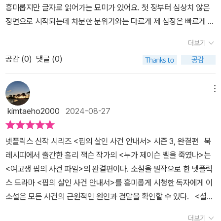
어야 했습니다.​네가 사라지면누가 널 찾지?추신. 돌 하나로새 두 마
톡에서 인기많은 영어덜트 소설이 궁금하다면 이 작품을 놓치지 말
흥미롭지만 글자로 읽어가는 묘미가 있어요. 첫 장부터 심상치 않은
입니다. 고등학생 시절의 핍은 잊어도 좋습니다. 새롭게 각성한 핍의
끊을 수가 없다는 게 단점이라면 단점일까요?어느새 주변은 밤이 되
리를 잡는다는 것, 늘 기억하도록.출처 누가 제이슨 벨을 죽였나 82
자!*출판사로부터 도서를 제공받아 주관적으로 작성한 리뷰입니다.
장면으로 시작되는데 차분한 분위기와는 다르게 제 심장은 빠르게 뛰
모습에 깜짝 놀랄 겁니다.이 시리즈가 청소년 독자들에게도 핫한 반
어 있다.하위는 감옥이 아닌 바로 저 주황색 불빛 아래 서 있고, 그의
페이지​익명의 발신인은팁의 집 앞에반복적으로 발견된죽은 새를 알
더라고요. 마치 놀이동산에 있는 '유령의 집'으로 들어서는 느낌이랄
응을 끌어낸 건 사건을 해결하는 핍의 고민에 동조하게 되어서일 겁
눈은 그림자에 가려 보이지 않는다.스탠리가 그에게 다가가 자기 목
더보기
고 있었습니다.​핍은 죽은 새를 두는 사람,집 앞 진입로에 분필 그림을
까요. 현관 앞 진입로에 놓여 있는 죽은 비둘기, 결코 유쾌하지 않은
니다. 청소년기의 정체성, 선택의 딜레마를 진지하게 고민하는 모습
숨과도 같은 비밀을 지켜주는 대가로 돈을 한 뭉치 건넨다.그런 다음
그리는 사람,익명의 이메일 발신인이동일인은 아닐까란 의심을 하며
공감 (
0
)
댓글 (0)
상황이지만 단순히 그것뿐이었다면 우연으로 넘겼을 거예요. 하지만
에서 공감과 연민이라는 감정이 샘솟습니다.전작에서도 청소년이 주
영혼 없는 눈빛으로 핍 쪽을 향해 돌아서는 순간 여섯 발의 총알이 스
자신에게 스토커가 붙었다는생각을 하게 됩니다.익명의 이메일 발신
그 뒤로 집 앞 길 위에 그려진 분필 자국을 발견했어요. '데드 걸 워킹
인공이라 해서 추리의 수준이 결코 유치하다거나 하진 않았습니다.
탠리의 가슴팍을 뚫고 지나가며 셔츠에, 콘크리트 바닥에 피가 흥건
의 시작은핍의 팟캐스트 여고생 핍의 사건 파일제이미 실종사건 시즌
DEAD GIRL WALKING.', 곧 죽을 운명인 여자가 걸어간다? (97p)
날카로운 관찰, 경험에서 우러나오는 철학적 질문의 깊이가 예사롭지
메뉴
히 흐르기 시작한다. 그리고 왜인지 핍의 손에도 피가 묻어 있다.핍의
2 홍보 게시글에달린 답글이었습니다.​그리고 대부분의 경우'사라진
핍은 방금 막 이 글씨를 '걸어서' 지나쳤고, 자신을 겨냥한 경고의 메
않습니다.트라우마를 극복해나가는 핍의 여정, 정의를 실현하기 위한
손은 이제 피범벅이 되어 있…….일단 소설은 시작부터 무언가 어두컴
kimtaeho2000
2024-08-27
다'라는 곧 죽음을 뜻했다.출처 누가 제이슨 벨을 죽였나 90페이지익
시지라는 확실한 직감이 있었기 때문에 만약을 대비한 증거 사진을
도덕적 딜레마, 핍을 위협하는 범인의 진짜 정체까지 마지막 페이지
컴한 느낌입니다 주인공인 핍은 과거의 사건에 대한 트라우마에 시달
명의 발신인은핍의 죽음을원하고 있었습니다.​자신이 주로 다니는워
찍어뒀어요. 핍은 평범한 여고생이었는데 사건의 진실을 파헤치면서
까지 긴장감을 선사하는 소설입니다.트루 크라임 장르 마니아, 긴장
리고 있었습니다그도 그럴 것이 패기 넘치게 사건을 조사하고 풀어갔
넷플릭스 신작 시리즈 <핍의 살인 사건 안내서> 시즌 3, 완결편 북
킹 코스에 적힌 글을 보고핍은 경찰에 신고하기로 마음을 먹습니다.​
너무나 많은 것들이 달라지고 말았어요. 학교 과제를 누구보다 더 적
감 넘치는 미스터리와 복잡한 심리적 갈등을 좋아한다면 큰 매력을
다고 하더라도 핍은 여고생입니다어린 나이에 충격적인 사건과 사람
레시피에서 출간한 홀리 잭슨 작가의 <누가 제이슨 벨을 죽였나>는
경찰관 호킨스는핍에게 해선 안될 말을하고 맙니다.​하지만 그거야 핍
극적으로 열심히 해냈을 뿐인데, 순진하게도 '진실'을 찾겠다는 의지
선사하는 여고생 핍의 사건파일 시리즈입니다. 홀리 잭슨의 걸작, 핍
들의 이기심과 부조리를 겪다 보면 심리적으로 큰 충격을 받게 되고,
<여고생 핍의 사건 파일>의 완결편이다. 소설을 원작으로 한 넷플릭
이유명세를 원한 이상어쩔 수 없는 것이겠지.출처 누가 제이슨 벨을
가 활활 타오르는 바람에 그 진실에 데이고 만 것 같아요. 그래서 진실
의 마지막 사건을 놓치지 마세요.- 출판사로부터 도서를 제공받았습
특히나 친한 사람이 관련된 사건까지 해결하지만 그러면서 일어난 일
스 드라마 <핍의 살인 사건 안내서>를 흥미롭게 시청한 독자에게 이
죽였나 114페이지​호킨스 경위의 말에핍은 발끈하게 되고자신이 유
엔 기댈 수 없다는 걸 깨닫게 된 거예요. 판도라의 상자처럼 진실이 드
니다
련의 사건에 대한 재판이라던가 다양한 것과 마주하게 되면 그것이
소설은 모든 사건의 근원적인 원인과 결말을 확인할 수 있다. <셜록
명세를 타게 된 이유는호킨스 경위의 일을 대신해서임을분명하게 알
러날 때, 어떤 재앙이 일어날지 모른다면 함부로 열어서는 안 되는 거
충분히 트라우마로 남을 수밖에 없겠죠​거기다 유명 인사 아닌 유명
홈즈>의 나라답게 홈즈의 동생 <에놀라 홈즈> 시리즈가 나왔을 때,
려줍니다.​호킨스 경위는 핍의 스토커 얘기를믿지 않고, 핍은 경찰을
예요. 만약 그 진실 때문에 사랑하는 이들이 위험에 빠지게 된다면, 어
더보기
인사가 되어 버린 핍에겐 기이한 스토커까지 생겨버리고 그것이 핍의