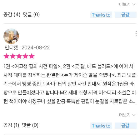
사건과 밀접한 관련이 있는 관계자들을 찾아 다니며 인터뷰를 하며
터이며 그 과정을 지켜보는 데 모든 주목이 쏠린다. 소설 속 모든 단서
더보기
도 3권까지 읽고 좋았던 점은, 이 시리즈를 읽게 된 계기이기도 한 넷
만큼 두려움에 떨고 있지만 그냥 가만히 있을 핍이 아니다. 집 앞에 그
사건의 숨겨진 진실을 밝혀냈다. 두 번째 작품인 <굿 걸, 배드 블러드
가 이야기 반전의 열쇠가 되는 만큼 손에 땀을 쥐게 하는 긴장감과 박
플릭스 드라마 <핍의 살인 사건 안내서>를 다시 보는데 3권의 내용
공감 (
4
)
댓글 (0)
려진 그림. 목이 잘린 비둘기. 누군가의 장난이라고 생각하고 넘어갈
>에서 핍은 지난해 해결한 살인 사건에 대한 ‘트루 크라임 팟캐스
진감, 걷잡을 수 없는 의식의 흐름을 동반하는 서스펜스가 소설을 읽
과 이어지는 점이 꽤 많았던 것이다. 3권 결말이 애매하기도 해서(그
수 도 있지만 느낌이 다르다. 한 번으로 끝나지 않는 것을 보며 그냥
트’를 만들었고, 유명 인사가 된다. 그럼에도 핍은 사건을 조사하는 과
는 내내 지속된다. 아울러 현재 ‘핍 시리즈’ 1권이 <핍의 살인 사건 안
래서 핍은 어떻게 되는 건가요?) 여기서 끝이 아니라 4권, 5권이 더
넘어갈 일이 아님을 직감적으로 깨닫는다. 도대체 누구일까? 누가 노
메뉴
정에서 자신과 주변 사람들이 큰 위험에 빠지기도 하며 고생했기에,
내서>라는 제목으로 넷플릭스 방영중으로, 드라마에 대한 호평이 이
나왔으면 좋겠다.
리는 것일까? 연쇄살인범은 감옥에 있는데... 현재 감옥에 있는 연쇄
시즌 2는 없을 거라고 장담한다. 하지만 가까운 사람이 실종되고 경
어지고 있으며 소설의 원제 A Good Girl's Guide to Murder 약자
인디캣
2024-08-22
살인범이 진범이 아니라는 것을 알게 된 핍. 그렇게 진범에 가까워져
찰이 아무런 조치도 취하지 않자, 결국 핍이 다시 나서게 되고 치명적
‘agggtm’를 해시태그로 건 틱톡 게시물은 무려 5만8천 건이 넘는
가는 핍. 혹시... 하는 마음이 확신으로 바뀐 그 순간 핍은 납치당하고
인 비밀들과 마주하게 되었었다. 여고생 핍 시리즈의 대미를 장식하
다.
1권 <여고생 핍의 사건 파일>, 2권 <굿 걸, 배드 블러드>에 이어 서
만다. 진범이 살해전 하는 행동을 아는 핍은 아슬아슬하게 도망친
는 세 번째 이야기는 무려 600페이지가 넘는 분량이라 더욱 기대하
사적 대미를 장식하는 완결편 <누가 제이슨 벨을 죽였나>. 최근 넷플
다. 하지만 그냥 당하고만 있기에는 억울한 마음에 그녀는 살인을 하
며 만나보게 되었다. 충격은 오래가지 않았고, 금세 공포가 자리를 잡
릭스에서 방영 중인 드라마 '핍의 살인 사건 안내서' 원작은 1권을 바
고 만다. 정당방위라 하기엔 도망칠 기회를 버리고 선택한 길이기에
았다. 배 속에서 서서히 자리 잡은 공포는 벌레처럼, 혹은 죽은 자의
탕으로 만들어졌다고 합니다.MZ 세대 취향 저격 미스터리 소설은 이
오롯하게 정당방위라 말하기 어렵다. 그래서 그녀는 사건을 다시 만
손가락만큼이나 빠르게 등골을 타고 올라오기 시작했다.핍은 증거 봉
런 책이어야 하겠구나 싶을 만큼 독특한 편집이 눈길을 사로잡은 소
든다. 자신이 원하는 방식으로. 자신이 옳다고 믿는 방향으로. 역시 영
투 안의 헤드폰을 쳐다보았다. 도저히 이해가 되지 않았다. 아니, 그럴
설입니다.여고생 핍의 사건 파일 시리즈의 세 번째이자 완결편 <누가
상보다는 책이 상상력을 더 자극한다. 읽는 내도록 손에 땀을 쥐게 만
더보기
리가 없다. 지난주에 봤는데, 아닌가? 재키의 인터뷰 파일을 들을 때
제이슨 벨을 죽였나>는 트루 크라임 장르의 매력을 발휘하며 독자의
드는 상황. 어떤 식으로 문제를 풀어나갈지 궁금해지던 중 고비를 넘
만 해도 썼는데 말이다. 아니, 아니다. 그때도 헤드폰이 없었다. 핍은
공감 (
1
)
댓글 (0)
기대를 훌쩍 뛰어넘는 전개로 마무리됩니다.그동안 주인공 핍은 고등
어선 핍의 행동에 의문이 생겼다. 정당방위는 아니라지만 저렇게까지
조쉬가 빌려갔겠거니 생각했었다.그럼 마지막으로 헤드폰을 쓴
학생 신분이었지만 이번 편에서는 대학 입학을 앞두고 있습니다. 하
할 필요가 있었을까? 결국은 벌을 받아야 할 사람을 범인으로 만들긴