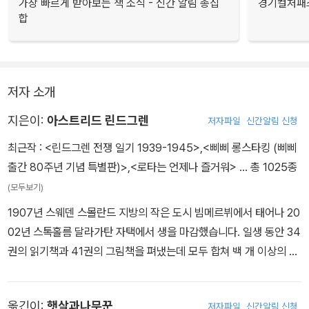
가장 빠르게 받아보는 책 소식 - 신간 알림 총집
경기컬처패스
합
저자 소개
지은이:
아스트리드 린드그렌
저자파일
신간알림 신청
최근작 :
<린드그렌 전쟁 일기 1939-1945>
,
<삐삐 롱스타킹 (삐삐
출간 80주년 기념 특별판)>
,
<로타는 언제나 즐거워>
… 총 1025종
(모두보기)
1907년 스웨덴 스몰란드 지방의 작은 도시 빔메르뷔에서 태어나 20
02년 스톡홀름 달라가탄 자택에서 생을 마감했습니다. 일생 동안 34
권의 읽기책과 41권의 그림책을 펴냈는데 모두 합쳐 백 개 이상의 언
어로 번역되었습니다. 『사자왕 형제의 모험』, 『내 이름은 삐삐 롱스타
킹』으로 대표되는 린드그렌의 작품들은 아동문학의 고전으로 일컬어
옮긴이:
햇살과나무꾼
저자파일
신간알림 신청