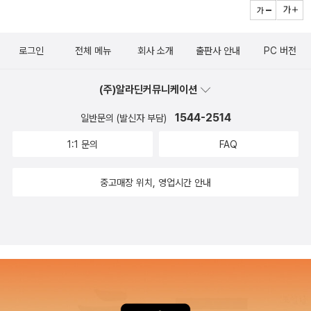
조금씩 읽는다. 머릿속에는 린드그렌 선생님의 이야기를 늘 넣고 다
상’이라 할 만한 세계 최대 규모(총 상금 55만 3000달러, 약 6억
닌다. 린드그렌 선생님이 없는 내 생활은 상상할 수도 없다. (9쪽) 나
원)의 국제적인 아동문학상 ‘아스트리드 린드그렌 문학상’을 제정해
는 스웨덴에 가서 린드그렌 선생님을 만나는 장면을 상상하기 시작했
로그인
전체 메뉴
회사 소개
출판사 안내
PC 버전
그의 남긴 아동문학의 성과를 계승하고 그 정신을 이어가고 있다. 무
다.먼저 린드그렌 선생님을 꼭 껴안는다. 선생님 품은 따뜻하고 옷을
엇보다 그가 남긴 작품은 그 가치를 가늠할 수 없을 만큼 크나큰 정신
부드럽다. 나는 선생님의 손을 잡는다. 백 살이 넘은 선생님은 손에 주
(주)알라딘커뮤니케이션
적 자산이다. 린드그렌은 떠나갔지만 그의 작품과 어린이에 대한 사
름이 많다. 코끼리 가죽을 만지는 것 같다. 나는 스웨덴 말로 선생님한
랑은 여전히 남아 있고 앞으로도 영원할 것이다. 그의 작품 중 40여
1544-2514
일반문의 (발신자 부담)
테 말한다. '선생님이 이 세상에 계셔서 정말 기뻐요. 저는 선생님을
권이 국내에 이미 소개된 바 있는데, 탄생 100주년을 맞이하여 그가
열번째 생일 다음 날 처음 만났어요. 선생님을 만나지 못했다면 저는
1:1 문의
FAQ
남긴 몇 안 되는 그림책들 중 2권의 그림책 『비밀의 방』『말하는 인형
아주 재미없고 쓸쓸한 어린 시절을 보냈을 거예요. 저는 선생님께 편
미라벨』(보물창고, 2007)이 새로이 출간되었다. 이미 우리나라 많은
지를 쓰려고 스웨덴 말을 배웠어요. 선생님은 백 권이 넘는 어린이 책
중고매장 위치, 영업시간 안내
어린이 독자들에게 사랑을 받고 있는 그의 동화책들과 더불어 이 그
을 쓰셨다는데 한국말로 된 책은 많지 않아요. 저는 앞으로 스웨덴 말
림책들도 널리 읽히기를 기대해 본다. - 도서출판 ‘푸르니’에서 >>
을 더 열심히 공부해서 '옮긴이'가 될 거예요. 선생님 책을 하나도 빼
와~아^^ 린드그렌이 동화를 쓰던 곳...^.~ 얼마전부터 린드그렌을 아
지 않고 몽땅 한국말로 옮기는 게 제 꿈이에요. 그렇게 재미있는 책을
주 좋아하게 되었다.책을 하나씩 읽어갈 때마다 그녀의 무궁한 상상
스웨덴 애들만 읽으면 되겠어요?' 린드그렌 선생님은 내 손을 꼭 잡아
력의 세계에 깊이 빠져들게 된다.^^
주신다. '내 책을 모두 한국말로 옮겨 준다니 기쁘구나.'린드그렌 선생
님이 활짝 웃는다. '선생님, 제가 삐삐 이름 외워 볼까요? 삐삐로타 델