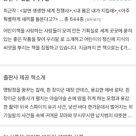
지고 있고, ‘어린이책의 노벨상’으로 불리는 한스 크리스티안 안데르
센 상, 스웨덴 아카데미 대상 등 많은 상을 수상했으며, 영화와 텔레비
최근작 :
<알면 생생한 세계 전쟁사>
,
<내 몸은 내가 지킬래>
,
<아주
전 드라마로 제작되어 세계 여러 나라에 방영되었습니다. 린드그렌은
특별하게 새끼를 돌본다고?>
… 총 644종
(모두보기)
어린이와 여성, 동물과 같이 약하고 억압받는 존재들을 위해 힘껏 목
어린이책을 사랑하는 사람들이 모여 만든 기획실로 세계 곳곳에 묻혀
소리를 낸 활동가이기도 했습니다. 특히 어린이와 동물의 권리를 지
있는 좋은 작품을 찾아 우리말 로 소개하고 어린이의 정신에 지식의
지하고 그들에게 가해지는 폭력에 대해 강하게 비판했습니다. 그녀
씨앗을 뿌리는 책을 집필하고 있습니다. 지금까지 쓴 책으로는 《가마
자신이 여성으로서 또 미혼모로서 사회적 폭력에 부딪친 젊은 시절을
솥과 뚝배기 에 담긴 우리 음식 이야기》, <마법의 두루마리> 시리즈
보냈으며, 이를 통해 얻은 통찰을 외롭고 약한 존재들을 따뜻하게 위
등이 있고, 옮긴 책으로는 《학교에 간 사자》 《화요일의 두꺼비》 《프
로하는 언어로 승화시켰습니다. 린드그렌은 1980년대 후반 수의사
린들 주세요》 등이 있습니다.
크리스티나 포르슬룬드(Kristina Forslund)와 함께 스웨덴의 여러
출판사 제공 책소개
일간지에 공장식 축산을 비판하는 기고문을 실었고, 동물에 대한 더
명탐정을 꿈꾸는 칼레, 흰 장미군 대장 안데스, 용감한 에바 로타. 흰
나은 대우를 요구하는 캠페인을 벌였습니다. 결국 이들의 활동은 후
장미군 삼총사가 펼치는 아슬아슬 손에 땀을 쥐게 하는 모험과 용감
에 ‘린드그렌 법(Lex Lindgren)’이라고도 불리게 된 법의 제정으로
한 활약! 외국 스파이의 유괴 사건, 낯선 바다 한가운데서 벌어지는 위
이어졌습니다. 린드그렌의 80세 생일에 발표된 이 법은 세계에서 가
기일발의 사건들 속에 귀여운 꼬마와 무시무시한 납치범의 따뜻한 우
장 엄격한 동물 복지 관련 법이었습니다. 1978년 마르틴 부버, 헤르
정이 긴박하면서도 가슴 뭉클하게 펼쳐진다. 1권의 보석 도둑 사건과
만 헤세와 같은 저명한 인사들이 수상한 바 있는 독일 출판서점협회
2권의 살인 사건에 이어 3권에서 펼쳐지는 외국스파이의 '유괴 사