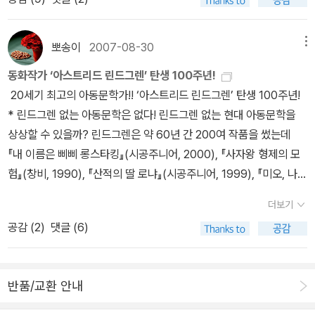
닐스』 『산적의 딸 로냐』 『미오, 나의 미오』 『라스무스와 방랑자』 『마
디타』, 그리고 ‘개구쟁이 에밀’ ’소년 탐정 칼레’ 시리즈 같은 훌륭한
작품을 수없이 남겼으며, 그녀의 이런 작품들은 ‘동화의 교과서’로 일
뽀송이
2007-08-30
메뉴
컬어지기도 한다. 닐스 홀게르손 훈장, 한스 크리스티안 안데르센 상,
동화작가 ‘아스트리드 린드그렌’ 탄생 100주년!
스웨덴 한림원 금메달, 독일아동청소년문학상 등을 받았다. 우리 애
20세기 최고의 아동문학가!! ‘아스트리드 린드그렌’ 탄생 100주년!
들 어릴 때 <말괄량이 삐삐>가 텔레비전에서 방영돼 빼놓지 않고 즐
* 린드그렌 없는 아동문학은 없다! 린드그렌 없는 현대 아동문학을
겨봤었다.그후 아이들이 글을 읽을만큼 자라서 삐삐의 책을 보고 또
상상할 수 있을까? 린드그렌은 약 60년 간 200여 작품을 썼는데
봐서 아주 많이 해진 책이 됐다.나는 삐삐보다 아니카가 더 사랑스러
『내 이름은 삐삐 롱스타킹』(시공주니어, 2000), 『사자왕 형제의 모
웠지만....^^아스트리드 린드그렌 사망소식을 전하는 알라딘 북캘린
험』(창비, 1990), 『산적의 딸 로냐』(시공주니어, 1999), 『미오, 나의
더를 보면서 바로 유은실 작가의 <나의 린드그렌 선생님께>라는 작
미오』(우리교육, 2002), 『라스무스와 방랑자(시공주니어, 2001),
품이 생각났다.유은실 작가는 주인공 비읍이를 통해 린드그렌 선생님
더보기
『소년 탐정 칼레』(논장, 2002) 등 대표작만도 헤아릴 수 없을 만큼
께 사랑을 전한다. 아스트리드 린드그렌은 스웨던에 사는 작가다. 엄
공감 (
2
)
댓글 (6)
많다. 만약 그의 작품을 뺀다면 세계 아동문학은 매우 빈약해지고 만
마가 좋아하는 삐삐를 만든 사람이 바로 린드그렌이다. 린드그렌 선
다. 그가 전 세계 아동문학에 끼친 영향은 실로 지대하다. 지난 2002
생님 얼굴에는 깊은 주름이 박혀 있는데, 그건 아주 당연한 일이다. 올
년 94세의 나이로 세상을 떠났을 때 세계 아동문학계는 큰 별 하나를
해 아흔다섯 살이 된 할머니이기 때문이다. 나는 린드그렌 선생님 책
반품/교환 안내
잃은 것처럼 애도했다. 그는 떠났지만 세계 아동문학계에 미치는 그
을 일곱 권 가지고 있다. 모두 열 번 넘게 읽었고. 요즘도 잠자기 전에
의 영향은 여전하다. 2003년 스웨덴 정부는 ‘아동문학의 노벨문학