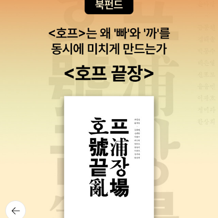
리카테사 윈도셰이드 멕크렐민트 에프레임즈 도우터 롱스타킹.' '어
쩜, 한 자도 안 틀리는구나.'린드그렌 선생님이 내 머리를 쓰다듬어 주
신다. '어떤 사람이 정말 삐비를 좋아하나 시험해 보려고 그렇게 길게
지으셨죠? 자그마치 서른한 자예요,.' '어떻게 알아니? 너는 정말 삐
삐를 좋아하는구나.' (39~41쪽) 비읍이가 다니던 헌책방에 만난 그
러게 언니와 이런 이야기도 나눈다. '미안해요. 우리 엄마 말대로 나
는 예의가 부족한가 봐요.' '아니야, 너는 예의가 넉넉한데 뭘. 솔직하
게 말하고 내 예기도 잘 들어주고 있잖아. 앞으로는 예의가 더 많아질
게 분명해. 린드그렌 책은 사람에 대한 진정한 예의가 뭔지 가르쳐 주
니까.' 나는 그게 무슨 말인지 이해가 되지 않았다. '사람에 대한 진정
한 예의가 뭐예요?' '그건 말이지...... 가슴으로 린드그렌 선생님 책을
읽다 보면 저절로 알게 되는 거야. (79쪽) 그리고 2002년 1월 28
일, 린드그렌 선생님이 돌아가셨다는 소식을 들은 비읍이는 이렇게
적었다. 선생님이 돌아가신 걸 알게 된 날. 베개랑 이불이 흠뻑 젖을
만큼 울었어요. 선생님께 드릴 편지로 공책 한 권을 가득 채웠는데, 선
뒤로가
생님께 옮긴이가 될 거라고 꼭 말하고 싶었는데. <나비를 잡는 아버
기