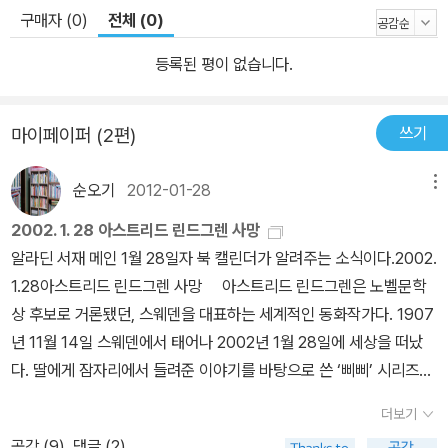
구매자 (0)
전체 (0)
등록된 평이 없습니다.
쓰기
마이페이퍼 (2편)
순오기
2012-01-28
메뉴
2002. 1. 28 아스트리드 린드그렌 사망
알라딘 서재 메인 1월 28일자 북 캘린더가 알려주는 소식이다.2002.
1.28아스트리드 린드그렌 사망 아스트리드 린드그렌은 노벨문학
상 후보로 거론됐던, 스웨덴을 대표하는 세계적인 동화작가다. 1907
년 11월 14일 스웨덴에서 태어나 2002년 1월 28일에 세상을 떠났
다. 딸에게 잠자리에서 들려준 이야기를 바탕으로 쓴 ‘삐삐’ 시리즈는
전 세계에서 수십여 언어로 번역되고 영화로 만들어지는 등 큰 인기
더보기
를 끌었다. 『사자왕 형제의 모험』 『난 뭐든지 할 수 있어』 『엄지 소년
공감 (
9
)
댓글 (2)