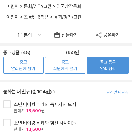
어린이
>
동화/명작/고전
>
외국창작동화
어린이
>
초등5~6학년
>
동화/명작/고전
선물하기
공유하기
중고상품 (48)
650원
중고
중고
중고 등록
알라딘에 팔기
회원에게 팔기
알림 신청
동화는 내 친구 (총 104권)
신간알림 신청
소년 바이킹 비케와 독재자의 도시
판매가
13,500
원
소년 바이킹 비케와 힘센 사나이들
판매가
13,500
원