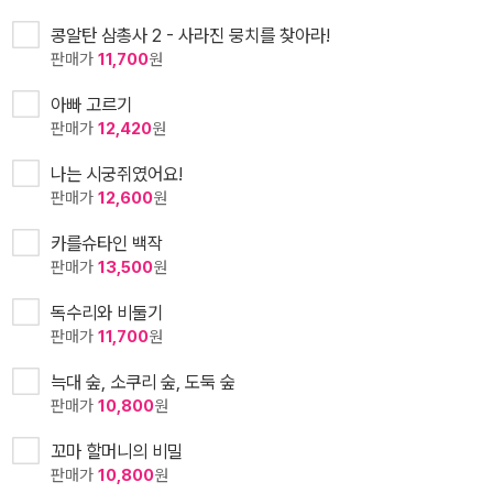
콩알탄 삼총사 2 - 사라진 뭉치를 찾아라!
판매가
11,700
원
아빠 고르기
판매가
12,420
원
나는 시궁쥐였어요!
판매가
12,600
원
카를슈타인 백작
판매가
13,500
원
독수리와 비둘기
판매가
11,700
원
늑대 숲, 소쿠리 숲, 도둑 숲
판매가
10,800
원
꼬마 할머니의 비밀
판매가
10,800
원