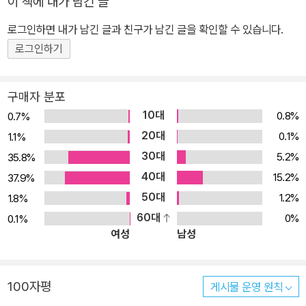
이 책에 내가 남긴 글
라올 수 있도록 흔적을 남긴다. 집에는 알리지도 않고 나왔는데.......
로그인하면 내가 남긴 글과 친구가 남긴 글을 확인할 수 있습니다.
유괴범의 목적은 교수가 완성한, 총알이 뚫지 못하는 방탄경금속을
만들 수 있는 공식을 얻는 것. 하지만 외딴 섬에서 흰 장미군 삼총사는
로그인하기
모두 유괴범에게 붙잡히고 만다. 가까스로 칼레가 탈출을 시도하지만
함부로 경찰에 알릴 수도 없다. 라스무스가 유괴범의 손안에 있기 때
구매자 분포
문이다. 이번에는 일이 너무 어렵다. 아무도 없는 숲 속에서 유괴범도
10대
0.8%
0.7%
물리쳐야 하고, 교수와 꼬마도 구해내야 하고, 비밀 문서도 지켜야 한
20대
0.1%
1.1%
다. 과연 흰 장미군 삼총사가 잘 해낼 수 있을까?저자 소개지은이 아
30대
5.2%
35.8%
스트리드 린드그렌아스트리드 린드그렌은 <에밀은 사고뭉치>로 우
40대
15.2%
37.9%
리나라에서도 잘 알려진 스웨덴의 유명한 어린이책 작가이다. 오랫동
50대
1.2%
1.8%
안 학교 선생님으로 일했던 린드그렌은 발표하자 마자 큰 인기를 얻
60대
0%
0.1%
은 '삐삐' 시리즈 외에도 '소년 탐정 칼레' 시리즈 3권, <나, 이사 갈 거
여성
남성
야>, <떠들썩한 마을의 아이들> 등 다양한 명작을 발표했다. 린드그
렌은 이 작품들로 한스 크리스티안 안데르센상, 스웨덴 국가대상 등
을 수상했고 전세계 어린이들에게 커다란 사랑을 받고 있다.
100자평
게시물 운영 원칙