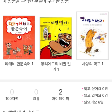
평화상을 어린이책 작가로서는 처음으로 수상하게 됩니다. 린드그렌
이 상품을 구입한 분들이 구매한 상품
건'은 '소년 탐정 칼레' 3부작의 마지막 작품답게 짜릿하고 가슴뭉클
은 수상 소감 연설문을 미리 받아본 주최 측으로부터 연설문을 “짧고
한 결말로 끝이 난다. 특히 긴박한 사건 전개 속에서 귀여운 꼬마 라스
듣기 좋게” 수정해 달라는 요청을 받지만 단호히 거부하고 정치계 고
무스와 무시무시한 스파이 일당인 닛케의 따뜻한 우정은 '모험 소
위 인사들이 대거 참석한 시상식에서 연설문 전문을 가감 없이 읽어
설'에서 '사랑의 힘'을 느끼게 하는 대목으로 이 책에서 가장 돋보이는
내려갔습니다. 아동의 권리, 평등, 생태, 동물 복지를 위하는 동시에
부분이라고 할 수 있을 것이다. 아무한테도 사랑받지 못하고 억센 일
폭력과 억압에 맞서 싸운 린드그렌의 업적은 매우 중요하고 독특합니
로 잔뼈가 굵은 닛케가 천진 난만한 꼬마 라스무스에게 따뜻한 정을
다. 그녀는 헌신적인 인본주의자이자 스스로 생각하는 사람이었고,
느끼며 변해 가는 과정은 읽는 이에게 가슴 뭉클한 감동을 안겨 준다.
용기와 진지함, 유머와 사랑으로 자신의 신념을 고수했습니다. 1994
집에서 멀리 떨어진 섬에서 펼쳐지는 아슬아슬한 고비와 위험한 모험
년 린드그렌은 “자연에 대한 사랑과 배려, 정의와 비폭력, 소수에 대
이야기가 재미와 감동을 안겨 주면서 한번 펼치면 도저히 눈을 뗄 수
한 헌신”이라는 공로로 ‘올바른삶재단(The Right Livelihood Fou
따개비 한문숙어 1
앙리에트의 비밀 일
사랑의 학교 1
없게 아이들을 사로 잡을 것이다. 본문 소개신나는 여름 방학, 장미 전
기 1
ndation)’으로부터 대안 노벨상을 수상했습니다. 2002년 그가 세상
쟁은 여전히 '성상'을 둘러싸고 치열하게 전개되고 있었다. 이번에도
을 떠난 후 스웨덴 정부는 ‘아스트리드 린드그렌 기념 문학상(Astrid
칼레, 안데스, 에바 로타 흰 장미군 삼총사는 사건을 만난다. 한밤중에
Lindgren Memorial Award)’을 제정해 그 업적을 기리고 있으며, 2
옛 성터에서 대장 안데스가 떨어져 죽을 뻔한 위기를 넘기고 돌아오
읽고 싶어요 0명
0
0
2
005년에는 린드그렌의 필사본을 비롯한 관련 기록들이 유네스코 세
다가 마을에 휴가를 온 유명한 교수 라스무손 박사와 귀여운 꼬마 라
읽고 있어요 0명
계기록유산으로 지정되었습니다.
100자평
리뷰
마이페이퍼
스무스가 납치되는 현장을 목격한 것이다. 용감한 에바 로타는 꼬마
읽었어요 8명
를 구하기 위해 악당들의 차 안으로 숨어들고, 칼레와 안데스가 뒤따