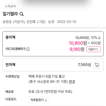
소득공제
일기렐라
송방순
(지은이),
김진화
(그림)
논장
2022-03-10
종이책
12,000
원,
10%
10,800
원
+ 600원
9,180
원
카드최대혜택가
더보기
전자책
7,560
원
수령예상일
택배 주문시 8월 11일 출고
(중구 서소문로 89-31 기준)
변경
배송료
유료 (도서 1만5천원 이상 무료)
다운로드
독후활동지