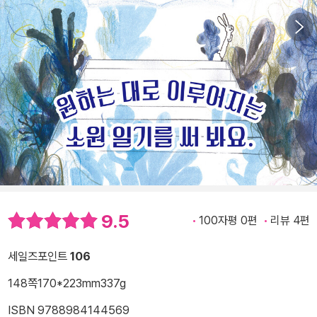
9.5
100자평 0편
리뷰 4편
세일즈포인트
106
148쪽
170*223mm
337g
ISBN 9788984144569