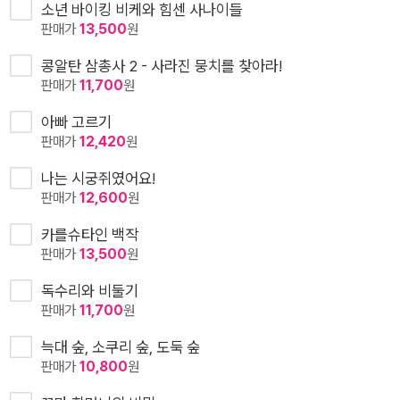
소년 바이킹 비케와 힘센 사나이들
판매가
13,500
원
콩알탄 삼총사 2 - 사라진 뭉치를 찾아라!
판매가
11,700
원
아빠 고르기
판매가
12,420
원
나는 시궁쥐였어요!
판매가
12,600
원
카를슈타인 백작
판매가
13,500
원
독수리와 비둘기
판매가
11,700
원
늑대 숲, 소쿠리 숲, 도둑 숲
판매가
10,800
원