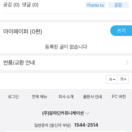
이해#배려#송방순#우리아이책카​
공감 (
0
)
댓글 (0)
작가의 말신데렐라 일기장이라니.. 거꾸로 일기장은 뭐지? 너무
궁금하다며칠전 책을 그렇게 좋아하지 않는 우리집 아이의 말. 으
악. 이건 무슨 글이 콩알만해? 하지만 다행이다. 이건 그 책처럼
쓰기
마이페이퍼 (0편)
글이 콩알만하지 않아서..초등 3학년 이상이라고 되어있는데 3
학년이라 생각해서 고학년은 너무 쉬운책이라 생각하고 안보지
등록된 글이 없습니다
말고 책을 잘 안읽는 친구들은 고학년이라도 충분히 재미있게 읽
을 수 있는 책이다. 우리반에만 있는 특별상 '일기상' 이번 달엔 김
반품/교환 안내
민지가 일기상을 탔다.담임 선생님은 일주일에 세 번 이상 일기를
쓰게 하고 꼬박꼬박 메모도 해준다. 그리고 매달 한 명을 뽑아 상
장과 함께 피자 교환권이나 도서 상품권을 준다는 것이다. 상은
성실하게 글을 쓴 것에 대한 칭찬일 뿐이라고 덧붙이지만..나는
로그인
전체 메뉴
회사 소개
출판사 안내
PC 버전
숙제하고 게임하고.. 그런 거밖에 쓸 말이 없다며 자리로 돌아오
는 민지에게 일기 잘 쓰는 비법을 들을 수 있을까 싶어서 말을 건
(주)알라딘커뮤니케이션
넸다일기 쓰는게 재미있다며 일기장은 자신의 소원을 들어줘서
1544-2514
일반문의 (발신자 부담)
그 시간이 기다려진다는 민지의 말에 그런 일기장이 어디있냐며