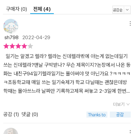
는 의기소침함. ‘신데렐라 일기장’으로 기분 좋게 솟아올랐다가
구매자 (0)
전체 (4)
‘토끼 일기장’으로 바닥까지 추락을 맛보고 난 뒤, 더 이상 어떤
일기장도 필요 없어진 그때 비로소 민지의 마음에 변화가 일어난
메뉴
다. 자신의 마음을 솔직히 들여다볼 용기, 그건 민지의 각성, 진짜
내면의 성장이었다. 남다른 발상으로 창의적인 소재를 글로 녹여
sh798
2022-04-29
낸다는 평가를 듣는 송방순 작가는 이번 책에서도 일상을 솔직하
게 써 내려가는 ‘일기’와 어떤 마법적인 상황으로 소원이 이루어
​ ​ ​일기는 알겠고 렐라? 렐라는 신데렐라밖에 아는게 없는데일기
지는 ‘신데렐라’가 주는 연상을 활용해 《일기렐라》라는 호기심
쓰는 신데렐라?맨날 구박받나? 무슨 제목이지?​​논장에서 나온 동
가득한 이야기를 탄생시켰다. 마법의 시간, 소원이 이루어지는 일
화는 내친구94일기렐라​​일기는 몰아써야 맛 아닌가요 ?ㅋㅋㅋㅋ
기장, 반대로 읽히는 일기장 같은 내용이 흡입력 있게 우리 아이
ㅋ초등학교때 매일 쓰는 일기숙제가 학교 다닐때는 괜찮은데방
들이 ‘지금 여기’에서 부딪치는 고민거리를 현명하게 풀어낸다.
학때는 몰아쓰느라 날짜만 기록하고제목 써놓고 2-3일에 한번씩
어쩌면 아름이의 마음은 우리 모두가 어느 정도는 가진 신데렐라
다쓰고 했던 기억이 나네요 ㅎ언니랑 동생도 일기 돌아가며 베끼
더보기
콤플렉스를 나타내는지도 모른다. 자신의 주체적인 변화보다는
고그것도 지나고 나니 추억이되네요​아이반은 1주일에 한번 일기
일시에 자신을 변모시켜 줄 그 어떤 대상을 기다리는 마음. 아름
공감 (
1
)
댓글 (0)
를 써요.일기가 글짓기실력을 향상시킨다고 해서두번이라도 쓰
이가 친구에게 가진 불만은 곧 자기 자신에 대한 불만이었다. 타
면 좋겠구만.일기 쓰는게 싫지는 않지만 귀찮아서 한번 맘잡아야
인이 아닌 자신의 문제임을 깨닫는 순간 아름이는 달라진다. 스스
메뉴