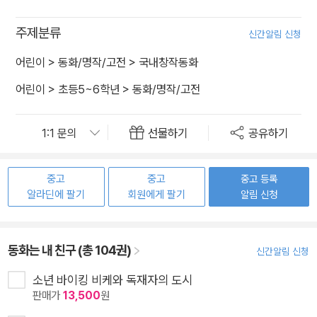
주제분류
신간알림 신청
어린이
>
동화/명작/고전
>
국내창작동화
어린이
>
초등5~6학년
>
동화/명작/고전
선물하기
공유하기
중고
중고
중고 등록
알라딘에 팔기
회원에게 팔기
알림 신청
동화는 내 친구 (총 104권)
신간알림 신청
소년 바이킹 비케와 독재자의 도시
판매가
13,500
원