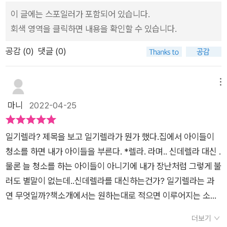
기장은 12시 전에 쓰면 일기장에 적힌 소원을 이루어주는 마법의
한 나라의 앨리스일기장밖에 없는거죠. 뭔가 분명 다를텐데​그동
이 글에는 스포일러가 포함되어 있습니다.
일기장!!(어머 저도 너무 갖고 싶네요 ㅎㅎ)​일기장이 가진 마법의
안 써온 일기장은 신데렐라 일기장.12시가 거의 다될쯤까지 일기
회색 영역을 클릭하면 내용을 확인할 수 있습니다.
힘을 알게 된 아름이는 평소 좋아하는 남자아이에 관한 내용도 적
를 쓰면 다음날 이루어졌거든요.동화에 나오는 이야기처럼​그럼
는 등자신이 이루고 싶었던 소원을 적어나가기 시작해요.하지만
공감 (
0
)
댓글 (0)
이상한 나라의 앨리스 일기장은어떤 사용법이 있을까요?​​​ ​일기장
그 일기장을 선물한 민지의 마음을 세심하게 살피지 못해 둘의 사
을 처음 만나게 해준 민지둘도없는 친구라 믿었던 민지와 아름이
이가 어긋나기시작하는데... 민지는 이런 소원을 이뤄주는 마법의
가일기를 쓰면서 자신의 바램되로 되는걸 보며아름이는 민지와
메뉴
일기장을 왜 아름이에게 준 걸까요?​ 아름이와 민지의 사이가
점점 멀어지게 되고오해는 쌓여 가요.​민지가 어떻게 일기장을 만
어떻게 전개되는지 궁금하시다면^^ 일기렐라를 읽어보세요~처
마니
2022-04-25
나게 되었는지 내용도 있었으면좋을텐데 그내용이 없어서 궁금
음에는 일기라는 단어에 질색하며 보기 싫다고 했던 딸아이가 흥
하더라구요.그래서 아이와 이야기 하는 시간을 갖으려구요.어떻
미로운 스토리로 전개되는 내용을보더니 앉은 자리에서 뚝딱 다
일기렐라? 제목을 보고 일기렐라가 뭔가 했다.집에서 아이들이
게 민지가 일기장을 만났는지 이야기를 더 확장시켜보는것도재
읽었던 책이랍니다.​아무래도 아이들이 좋아하는 요소들이 다 나
청소를 하면 내가 아이들을 부른다. *렐라. 라며.. 신데렐라 대신 .
밌을것 같아서요.​일기장으로 생긴 여러가지 일,민지의 꾸며낸 일
와있는 내용인 거 같더라고요~정말 재미있어 했어요!​친구와의
물론 늘 청소를 하는 아이들이 아니기에 내가 장난처럼 그렇게 불
기도 아이읽기 훔쳐보는 것 같은 재미를 주기도 해요.​한숨에 읽혀
따뜻한 우정 이야기와 학교에서 일어나는 일들이 공감대를 형성
러도 별말이 없는데..신데렐라를 대신하는건가? 일기렐라는 과
지는 재밌는 일기​두사람의 우정은 지켜질수 있을까요??​일기장
하면서재미있게 읽을 수 있는 책인 거 같아요! 초등 아이들에게
연 무엇일까?책소개에서는 원하는대로 적으면 이루어지는 소원
은 어디서 파는지 주소라도 적어주시지 ㅎㅎ참 아쉽습니다 ㅋㅋ​​​​ ​
추천해 주고 싶은 책이랍니다.​​ 본 서평후기는 출판사로부터 도서
일기라는 말과 판타지 동화라는 글이 있었다.재미있어보였다. 표
태그#논장#일기렐라#일기#요정#이상한나라의앨리스#우정#
더보기
만을 제공받아 작성한 솔직한 후기입니다.​
지속 인물들 중 누가 일기렐라일까?12장으로 이루어진 차례와