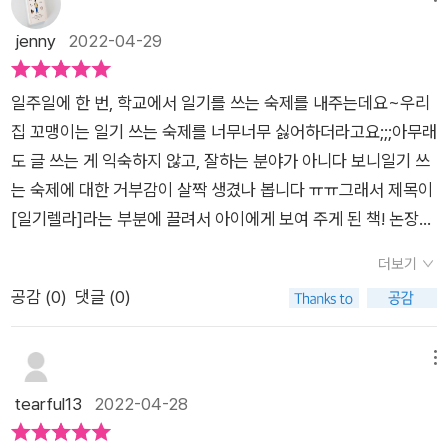
써지는 거라네요 ㅎㅎㅎ​그런 일기에 대한 동화라서 읽어보고조
로가 만든 왜곡을 벗어나 자기 마음을 똑바로 바라보고 그 마음과
금 더 써보게 할겸 서평신청했는데​왠걸 재밌어서 제가 먼저 읽었
jenny
2022-04-29
연결된 다른 사람의 마음도 들여다보게 된다. 소원을 이루어 준
네요.아름이의 꾸며낸 일기가 너무 웃기더라구요.그런데 신기한
‘마법의 시간’을 가져다준 건 일기장이 아니라, 바로 지금까지 긴
일이 생겨나죠..​​​​​아름이가 일기에 적어놓은대로다음날 비슷한 상
​일주일에 한 번, 학교에서 일기를 쓰는 숙제를 내주는데요~우리
시간을 함께하며 서로를 생각해 준 친구와의 소중한 시간이었다!
황에 놓이는거죠.​엄마가 사과파이를 해줬다 라고 쓰니사과파이
집 꼬맹이는 일기 쓰는 숙제를 너무너무 싫어하더라고요;;;​아무래
아름이는 이제 누군가를 미워하는 못난 마음이나 수동적인 자기
를 해주시기도 하고수학시험 백점맞았다고 썼더니 다음날 진짜
도 글 쓰는 게 익숙하지 않고, 잘하는 분야가 아니다 보니일기 쓰
비하를 멀리 떠나보낼 수 있을 것이다. 그리고 진정으로 내 마음
로 100점!​​우와. 이런일기장 정말 저도 하나 주시면 안되나요?남
는 숙제에 대한 거부감이 살짝 생겼나 봅니다 ㅠㅠ​그래서 제목이
의 주인이 되어 내 옆의 친구와 따뜻한 정을 나눌 수 있을 것이다.
편이 자상하게 집안일도 많이도와주고아들이 스스로 공부하기같
[일기렐라]라는 부분에 끌려서 아이에게 보여 주게 된 책! 논장
작가는 어쩌면 찌질하기까지 한 우리네 속마음을 있는 그대로 보
은 지극히 개인적인것 안에서 써도 안줄라나요?​요즘엔 문방구도
출판사의 일기렐라 일기렐라는 다음 날 원하는 소원이 이루어
여주면서 아직은 어린나무인, 그만큼 정성으로 돌봐야 하는, 어린
없어져가지고일기장사러 다이소 가거나 쇼핑몰에서 구매하는데
더보기
지는 소원 일기에 관한 내용이 담겨있어요.아이들이 재미있어할
이의 마음을 솔직하게 그려낸다. 책을 읽는 아이들은 아주 현실적
신데렐라 이상한나라의 앨리스 그림 일기장은 어디서 찾는담!! ㅎ
공감 (
0
)
댓글 (0)
만한 소재의 스토리!​주인공으로 나오는 아름이네 반은 매달 일기
으로 ‘나의 이야기’로 느끼며 생각하게 될 것이다. 자존감이 얼마
ㅎ​​​​​근데 아름이는 참..눈치가 느려요.난 아름이 일기보면서 딱알겠
를 잘 썼던 친구에게는 상장과 선물을 주더라고요.아름이는 일기
나 중요한지, 소중한 친구와 어떻게 우정을 지켜갈 수 있는지, 내
던데 말예요.​우여곡절끝에 자기가 쓴 일기의 비밀을 알아내고는
쓸 내용이 잘 생각나지 않고, 늘 힘겹게 일기를 쓰는데...아름이와
메뉴
마음속의 바람은 어떻게 이룰 수 있는지, 그 생각의 끝에는 자신
자신의 바램을 담은 일기를 쓰기시작해요.​어떤일기로 쓰여질지
친한 친구 민지는 매달 일기상을 받네요;;​그런 아름이에게 민지는
을 객관화시킬 수 있는 한층 성장한 자신이 서 있을 것이다.
tearful13
2022-04-28
궁금하지 않나요?전 아름이 일기보는 재미가 쏠쏠하더라구요.​​​​​신
소원을 이루어주는 일기장을 선물하면서 써보라고 합니다.이 일
데렐라 일기장을 다 쓰고난뒤재구매하러 간 문방구에서는 이상