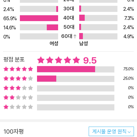
0%
30대
일기를 쓰기도 한다. 그런데 뭔가 이상하다. 멋대로 지어내서 쓴
2.4%
2.4%
내용이 다음 날 정말 이루어지는 게 아닌가. 엄마가 맛있는 사과
40대
7.3%
65.9%
파이를 만들어 주셨다고 쓴 날, 학교에서 돌아오니 엄마가 진짜로
50대
2.4%
14.6%
사과파이를 만들어 놓았다. 아빠가 나를 위해 자전거를 사 왔다고
60대
4.9%
0%
여성
남성
쓴 날은 실제로 아빠가 퇴근하면서 내 자전거를 사 왔다. 엄마 아
빠가 나 몰래 일기장을 보고 내가 원하는 걸 들어준 걸까? 하지만
9.5
평점 분포
수학 시험을 100점 맞은 날은 정말이지 소름이 돋았다. 이건 엄
75.0%
마 아빠가 해결해 줄 수 있는 일이 아니다! 도대체 어떻게 된 거
25.0%
지? 일기장에 무슨 비밀이 있는 걸까? ◆ 당당하고 적극적이어
서 친구가 많은 걸까? 친구가 많아서 당당하고 적극적인 걸까?
0%
세상에는 남이 잘되는 꼴을 못 보는 애도 있다. 내 짝꿍 민지가 그
0%
렇다. 그렇게 심보가 고약한 아이는 분명 얼굴이 못생겨질 것이
0%
다. 얼굴은 마음의 거울이라고 했으니까. __ 9월 19일 수요일 공
부도 잘하고 노래도 잘 부르고 얼굴까지 예쁜 뭐든 잘하는 친구
100자평
게시물 운영 원칙
민지, 부모님한테 말고는 예쁘다는 소리를 별로 들어본 적 없는