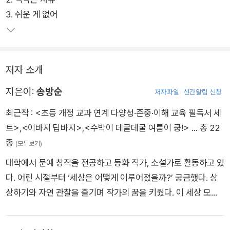
기’와 어떤 마법적인 상황으로 소원이 이루어지는 ‘신데렐라’가
3. 쉬운 게 없어
주는 연상을 활용해 <일기렐라>라는 호기심 가득한 이야기를
탄생시켰다. 마법의 시간, 소원이 이루어지는 일기장, 반대로 읽
히는 일기장 같은 내용이 흡입력 있게 우리 아이들이 ‘지금 여
기’에서 부딪치는 고민거리를 현명하게 풀어낸다.
저자 소개
지은이:
송방순
저자파일
신간알림 신청
최근작 :
<초등 개정 교과 연계 다양성·존중·이해 교육 필독서 세
트>
,
<이바지 답바지>
,
<수박이 데굴데굴 여름이 쿵!>
… 총 22
종
(모두보기)
대학에서 문예 창작을 전공하고 동화 작가, 소설가로 활동하고 있
다. 어린 시절부터 ‘세상은 어떻게 이루어졌을까?’ 궁금했다. 상
상하기와 자연 관찰을 즐기며 작가의 꿈을 키웠다. 이 세상 모든
어린이가 자유롭게 상상의 날개를 펼칠 수 있는 세상을 꿈꾸며 동
화를 쓴다. 동화로 월간문학 신인상, 동서문학상, 소설로 천강문