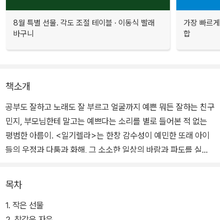
8월 특별 선물. 각도 조절 테이블 · 이동식 빨래
가장 빠르게
바구니
합
책소개
공부도 잘하고 노래도 잘 부르고 얼굴까지 예쁜 뭐든 잘하는 친구
민지, 부모님한테 말고는 예쁘다는 소리를 별로 들어본 적 없는
평범한 아름이. <일기렐라>는 한창 감수성이 예민한 또래 아이
들의 우정과 다툼과 화해, 그 소소한 일상의 바람과 파도를 실감
나게 그린 판타지 동화이다.
목차
남다른 발상으로 창의적인 소재를 글로 녹여낸다는 평가를 듣는
1. 작은 선물
송방순 작가는 이번 책에서도 일상을 솔직하게 써 내려가는 ‘일
2. 착각은 자유