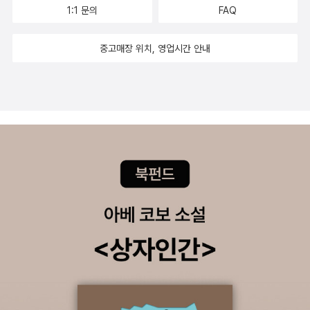
황당해하는 나에게 피자를 먹으러 가자고 한다. 그리고 피자집을
1:1 문의
FAQ
나오며 일요일에 줄게 있다며 아침에 잠깐 공원에서 만나자고 하
고. 일요일 아침, 민지는 나에게 일기장을 내민다. 원하는 걸 밤
중고매장 위치, 영업시간 안내
마다 일기장에 적어 . 꼭이야 . 꼭 이라며 나에게 매일 일기를 쓰
겠다는 다짐을 받고 집으로 돌아간 민지. 별것도 아닌 일기장을
주려고 아침부터 불러낸 것에 짜증을 내며 일기장을 책상 위에 던
져 놓고 게임을 시작하지만 뒤에서 누군가 쳐다보는 느낌이 들고.
일기장 표지에 그려진 신데렐라와 눈이 딱 마주친다. 그러자 일기
를 써야 한다는 부담감이 뒷덜미를 서늘하게 했는데.. 짧게 쓰긴
했지만 처음엔 습관이 중요하다는 메모를 해놓은 선생님. 모처럼
선생님한테 칭찬을 듣자 일기를 쓰고 자야겠단 생각에 아무렇게
나 가짜 일기를 쓰기 시작했다. 희망 사항을 빠르게 적어 내려가
며 써내려간 일기. 다음날 학교 끝난 후 집안에 들어서자 일기속
에 썼던 사과파이 냄새가 나고 .. 가짜일기를 쓰기 시작했다. 엄마
아빠가 자신 몰래 일기장을 보고 원하는 걸 들어주는 구나 생각했
지만 수학 시험을 100점 맞는 순간 소름이 돋았다. 그건 엄마 아