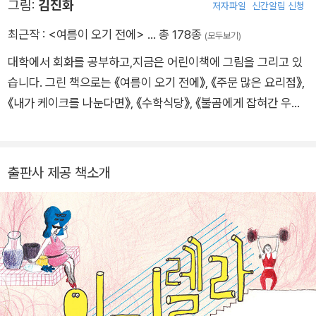
그림:
김진화
저자파일
신간알림 신청
학상을 받았다. 쓴 책으로 동화 『전학생 김마리』 『일기렐라』 『내
마음 배송 완료』 『겨드랑이가 간지러워』 『날아라! 포장마차』 『주
최근작 :
<여름이 오기 전에>
… 총 178종
(모두보기)
물럭 공작소 작전 개시!』, 청소년 소설 『랙 걸린 사춘기』, 소설집
대학에서 회화를 공부하고,지금은 어린이책에 그림을 그리고 있
『전갈자리』 등이 있다.
습니다. 그린 책으로는 《여름이 오기 전에》, 《주문 많은 요리점》,
《내가 케이크를 나눈다면》, 《수학식당》, 《불곰에게 잡혀간 우리
아빠》, 《니 꿈은 뭐이가》, 《봉주르,뚜르》, 《내 마음 배송 완료》,
《미래가 온다,심해 탐사》,《미래가 온다,인공 생태계》 등이 있습
니다.
출판사 제공 책소개