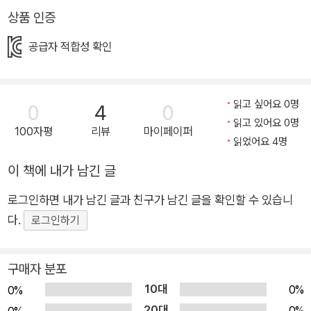
화. 내 마음의 주인이 되어 소중한 친구와 따뜻한 정을 나눠요. ◆
상품 인증
예쁜 옷, 멋진 왕자, 시험 100점…… 나도 신데렐라처럼 예쁘게 변
공급자 적합성 확인
신해서 마차를 타고 무도회 학교에 가고 싶다. 거기에 수혁이처럼
멋진 왕자님이 나를 기다리고 있다면 정말 대박이겠다. 그리고 유
리 구두 대신 운동화라도 신겨 주면 좋겠다. __9월 27일 목요일
읽고 싶어요 0명
0
4
0
우리 반에는 일기상이라는 특별상이 있다. 선생님은 자기 생각을
읽고 있어요 0명
정리할 수 있고 글짓기 능력도 향상된다고 일기 쓰기를 강조하면
100자평
리뷰
마이페이퍼
읽었어요 4명
서 성실하게 일기를 쓴 아이를 뽑아 도서 상품권이나 피자 교환권
이 책에 내가 남긴 글
같은 상품을 준다. 짝꿍 민지는 일기 쓰는 시간이 기다려질 정도
로 재미있다지만, 쓸 거라곤 게임하고 숙제하고 또 게임을 한 얘
로그인하면 내가 남긴 글과 친구가 남긴 글을 확인할 수 있습니
기가 전부인 나는 아무리 쥐어짜도 겨우 세 줄 쓰는 게 다다. 그런
다.
로그인하기
데 민지가 신데렐라가 그려진 일기장 한 권을 건네며 원하는 걸
밤마다 쓰라고 한다. 열심히 쓰다 보면 좋은 일이 생길 거라고. 좋
구매자 분포
은 일? 민지는 진심으로 내가 일기상을 타기를 바라나 보다. 일기
10대
0%
0%
상이라도 탈까 싶어 억지로 쓰기 시작한 일기. 게임을 하다 시간
20대
0%
을 놓쳐 12시가 다 돼서 부랴부랴 쓰기도 하고 아무렇게나 가짜