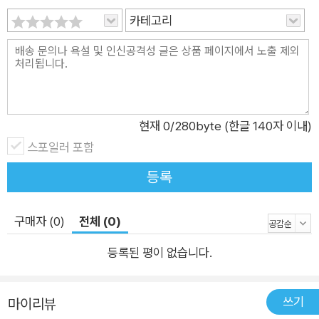
평범한 아름이. 《일기렐라》는 한창 감수성이 예민한 또래 아이들
카테고리
의 우정과 다툼과 화해, 그 소소한 일상의 바람과 파도를 실감 나
게 그린 판타지 동화이다. 단짝 친구 민지가 학교의 스타가 되어
아이들의 관심을 독차지할수록 아름이는 그 옆자리가 불편하다.
어느새 별거 아닌 일에도 서운하고 왠지 미운 마음이 들더니 이젠
친구의 실수를 고소해하는 마음도 생긴다. 사실 이건 민지만 그런
현재
0
/280byte (한글 140자 이내)
게 아니다. 우리들 누구라도 내 옆의 잘나가는 상대 앞에서는 좀
스포일러 포함
주눅이 들거나 부러운 마음이 들게 마련이니까. 변화에 예민한 자
등록
라나는 아이들은 얼마나 더 외모의 변화나 친구의 말투 같은 사소
한 일에 쉽게 영향받고 마음이 요동치겠는가. 그때마다 어른들은
당당하게 자존감을 높이라고 말하지만, 그리 말처럼 쉬운 건 아니
구매자 (0)
전체 (0)
다. 아무리 주위에서 강조해도, 주변의 사랑 속에 건강하게 자신
등록된 평이 없습니다.
을 스스로 존중할 수 있어야 가능한 거니까. 아이들이 먼저 말을
걸어오고 친구도 많아지고 선생님도 칭찬하고…… 내 모습을 바
꾼 자신감, 학교에도 가기 싫고 애들한테 말 걸기도 힘들게 만드
쓰기
마이리뷰