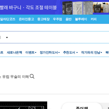
알라딘굿즈
온라인중고
중고매장
우주점
음반
블루레이
커피
서
스트
새로나온책
이벤트
정가인하도서
추천도서
작가와의 만남
북
스 유럽 무술의 이해
종이책