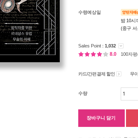
수령예상일
양탄자배
밤 10
(중구 서
Sales Point :
1,032
8.0
100자평(
카드/간편결제 할인
무이
수량
장바구니 담기