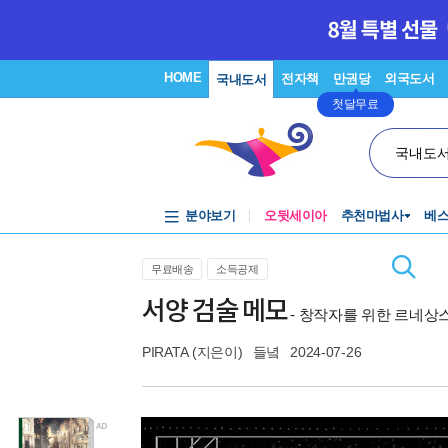
HOME
전자책
만권당
외국도서
국내도서
첫달무료
국내도
분야보기
오뒷세이아
추천마법사
베
무료배송
소득공제
서양 검술 메모
- 창작자를 위한 르네상
PIRATA
(지은이)
들녘
2024-07-26