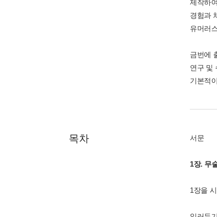
제작하여 유
경험과 
유머러스
금번에 
연구 및
기본적이
목차
서문
1장. 무
1장을 
일러두기 