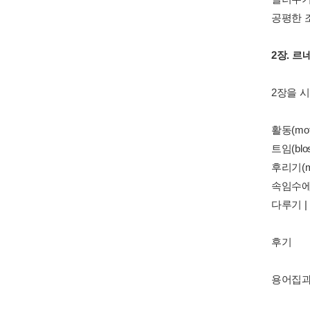
공평한 조
2장. 르
2장을 
활동(motu
트임(blo
후리기(mei
속임수에 대
다루기 | 
후기
용어집과