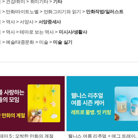
서
>
건강/취미
>
취미기타
>
기타
서
>
만화/라이트노벨
>
만화그리기와 읽기
>
만화작법/일러스트
서
>
역사
>
서양사
>
서양중세사
서
>
역사
>
테마로 보는 역사
>
미시사/생활사
서
>
예술/대중문화
>
미술
>
미술 실기
테마 5 : 오싹한 만화의 계절
웰니스 여름 리추얼 + 에그 트레이.