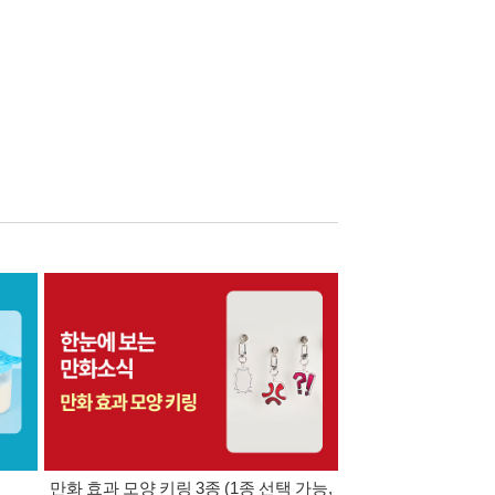
만화 효과 모양 키링 3종 (1종 선택 가능,
만화/라이트노벨 분야 