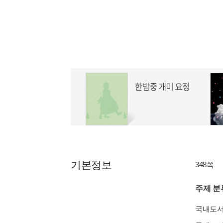
기본정보
348쪽
주제 분
국내도