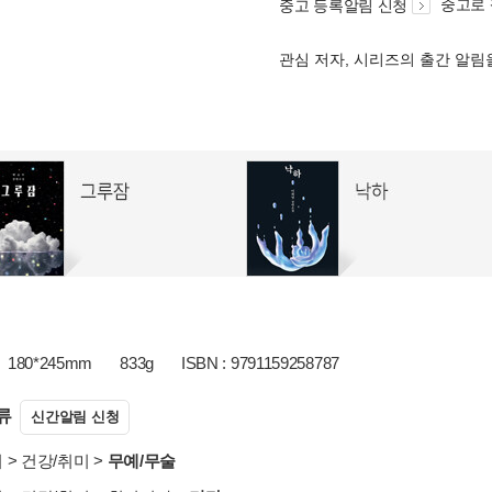
중고로
중고 등록알림 신청
관심 저자, 시리즈의 출간 알
180*245mm
833g
ISBN : 9791159258787
류
신간알림 신청
서
>
건강/취미
>
무예/무술