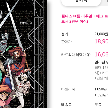
웰니스 여름 리추얼 + 에그 트
도서 2만원 이상)
정가
21,000
18,9
판매가
16,0
카드최대혜택가
알라딘 
최대 1만
시) / 
1만원 
마일리지
1,050원(
+ 5만원
배송료
무료