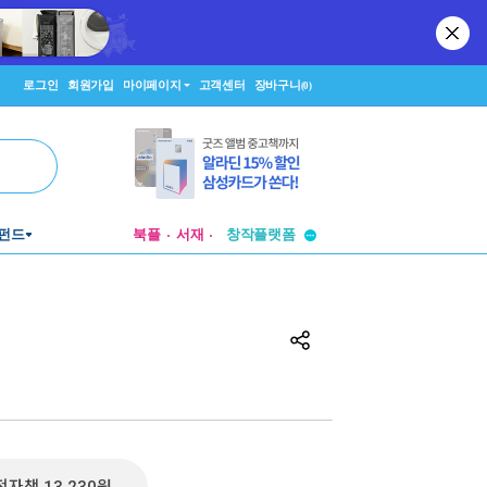
로그인
회원가입
마이페이지
고객센터
장바구니
(0)
투비컨티뉴드
펀드
북플
서재
창작플랫폼
투비컨티뉴드