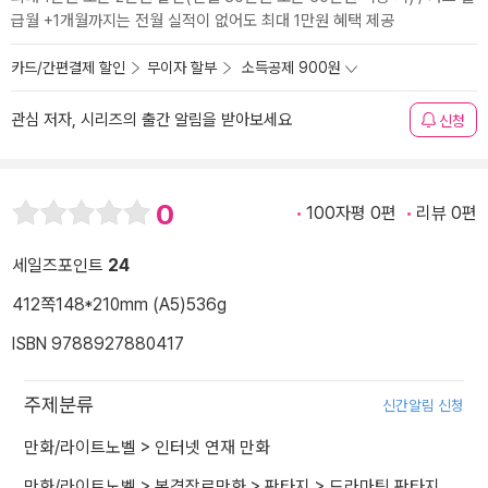
급월 +1개월까지는 전월 실적이 없어도 최대 1만원 혜택 제공
카드/간편결제 할인
무이자 할부
소득공제 900원
관심 저자, 시리즈의 출간 알림을 받아보세요
신청
0
100자평 0편
리뷰 0편
세일즈포인트
24
412쪽
148*210mm (A5)
536g
ISBN 9788927880417
주제분류
신간알림 신청
만화/라이트노벨
>
인터넷 연재 만화
만화/라이트노벨
>
본격장르만화
>
판타지
>
드라마틱 판타지