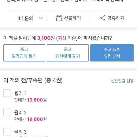
선물하기
공유하기
이 책을 알라딘에
3,100
원 (
최상
기준)에 파시겠습니까?
중고
중고
중고 등록
알라딘에 팔기
회원에게 팔기
알림 신청
이 책의 전/후속편 (총 4권)
신간알림 신청
율리 1
판매가
19,800
원
율리 2
판매가
19,800
원
율리 3