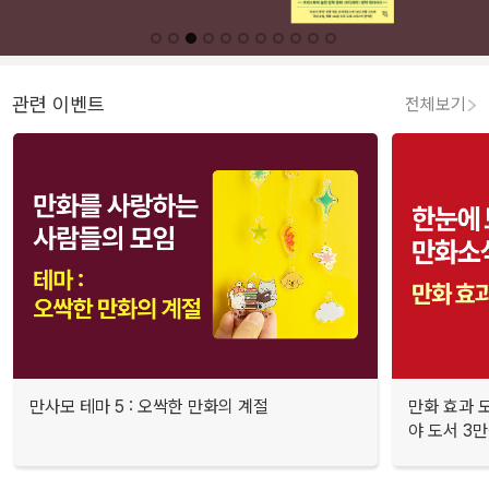
관련 이벤트
전체보기
만사모 테마 5 : 오싹한 만화의 계절
만화 효과 모
야 도서 3만