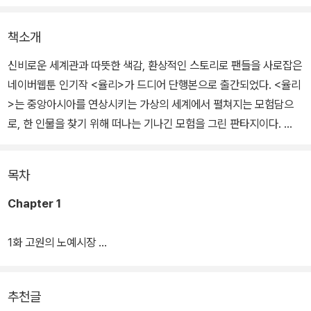
책소개
신비로운 세계관과 따뜻한 색감, 환상적인 스토리로 팬들을 사로잡은
네이버웹툰 인기작 <율리>가 드디어 단행본으로 출간되었다. <율리
>는 중앙아시아를 연상시키는 가상의 세계에서 펼쳐지는 모험담으
로, 한 인물을 찾기 위해 떠나는 기나긴 모험을 그린 판타지이다.
전작 <샌프란시스코 화랑관>, <계룡선녀전> 등으로 큰 사랑을 받으
목차
며 탄탄한 팬덤을 구축한 작가 돌배는 무려 15년 동안의 구상을 통해
<율리>를 탄생시켰다. 작가의 ‘인생작’이라고 할 수 있는 <율리>는
Chapter 1
오랜 시간 다듬어 온 작품답게 방대하면서도 치밀한 구성을 자랑하며
주인공 일행의 모험은 갈수록 흥미를 더해가고 있다.
1화 고원의 노예시장
2화 신의 사원
1부 종료 후 약 3년 반 동안의 긴 휴식기를 가진 <율리>는 최근 네이
추천글
버웹툰을 통해 2부 연재로 돌아왔다. 1부의 엔딩이 워낙 충격적이었