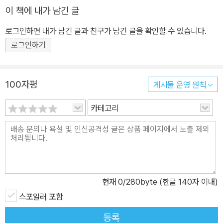
이 책에 내가 남긴 글
데뷔 후, <샌프란시스코 화랑관>, <계룡선녀전> 등으로 수많은 팬들
에게 따뜻함을 선사한 네이버웹툰 대표 힐링툰 작가 돌배. 특유의 부
로그인하면 내가 남긴 글과 친구가 남긴 글을 확인할 수 있습니다.
드러운 그림에 독특한 소재, 현실감 있는 등장인물의 성격이 한데 어
로그인하기
우러지는 돌배 작가의 작품들을 ‘웹툰 좀 봤다’ 하는 이들은 주저 없이
자신의 인생작으로 꼽는다. <율리>는 돌배 작가의 최신 연재작이자
현재진행형인 작품으로, 무려 15년 동안의 구상을 통해 탄생한 대작
100자평
게시물 운영 원칙
이다. 오랜 시간 공들여 세상에 선보이는 진정한 의미의 ‘인생작’인 셈
카테고리
이다. 작품의 배경은 티베트를 비롯한 각종 중앙아시아 토착 신앙을
모티브로 한 중세. 주인공 율리 일행이 어떠한 인물을 찾기 위해 서쪽
에서 동쪽으로 길을 떠나며 겪는 이야기를 다룬다. 작가가 공들여 쌓
아올린 세계관이 무엇보다 특별하다. 마치 중국의 선협 세계관을 연
상하게 하는 국가 설정과 전복적이면서 신선한 성별 묘사가 돋보이
며, 부드러운 색감이 더해진 화려한 배경 묘사가 눈을 사로잡는다. 그
현재
0
/280byte (한글 140자 이내)
안에서 느껴지는 이야기는 역시나 따뜻하다. 작가는 한 인터뷰에서
스포일러 포함
‘주인공이 먼 길을 여행하면서 중간에 신비한 경험을 하고 많은 사람
등록
들을 만나는 이야기, 우리 세계와는 다른 판타지 세계 속에서 독자들