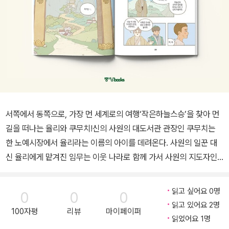
서쪽에서 동쪽으로, 가장 먼 세계로의 여행‘작은하늘스승’을 찾아 먼
길을 떠나는 율리와 쿠무치!신의 사원의 대도서관 관장인 쿠무치는
한 노예시장에서 율리라는 이름의 아이를 데려온다. 사원의 일꾼 대
신 율리에게 맡겨진 임무는 이웃 나라로 함께 가서 사원의 지도자인
‘하늘스승’의 후계자를 찾아 데려오는 것이다. 쿠무치와 율리는 신의
사원을 나와 동쪽으로 먼 길을 떠난다. 두 사람은 다양한 사람들을 만
읽고 싶어요 0명
0
0
0
나고 여러 나라를 거쳐 여행한다. 기나긴 여행의 끝에서 그들을 기다
읽고 있어요 2명
100자평
리뷰
마이페이퍼
리고 있는 것은 무엇일까….탄탄한 팬덤을 지닌 작가 돌배의 15년 구
읽었어요 1명
상 ‘인생작’모두에게 웃음과 성장을 선물하는 신비한 모험담!2013년