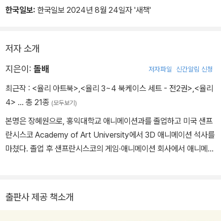
기 때문에 그만큼 간절하게 다음 이야기를 기다려 온 팬들은 돌아온
한국일보:
한국일보 2024년 8월 24일자 '새책'
<율리>에 뜨거운 호응을 보내고 있다. 연재 재개와 함께 펴내는 <율
리> 단행본 1, 2권은 웹툰 연재분 1화부터 41화까지를 수록해 1부 내
용 전체를 담고 있다. 스크롤형 웹툰과는 또 다른 매력의 단행본 구성
저자 소개
을 통해 이야기를 이미 알고 있는 팬들도, <율리>를 처음 접하는 만
지은이:
돌배
저자파일
신간알림 신청
화 독자들도 이 신비로운 모험담을 처음부터 새롭게 즐길 수 있을 것
이다.
최근작 :
<율리 아트북>
,
<율리 3~4 북케이스 세트 - 전2권>
,
<율리
4>
… 총 21종
(모두보기)
단행본 특별 부록 만화 ‘율리를 그리게 되기까지’를 수록했다.
본명은 장혜원으로, 홍익대학교 애니메이션과를 졸업하고 미국 샌프
란시스코 Academy of Art University에서 3D 애니메이션 석사를
마쳤다. 졸업 후 샌프란시스코의 게임·애니메이션 회사에서 애니메이
터로 일하다가 귀국해 웹툰 작가로 활동을 시작했다. 네이버웹툰에
《샌프란시스코 화랑관》을 연재하며 ‘오늘의 우리만화상’을 수상했고,
이후 《계룡선녀전》, 《율리》 등을 꾸준히 선보였다. 웹툰을 그리지 않
출판사 제공 책소개
을 때는 잘 먹고 잘 쉬는 일에 공을 들이며, 마라톤과 피아노 등 다양
한 취미를 즐긴다. 작업할 때 가장 즐거운 순간은 인물을 만들 때다.