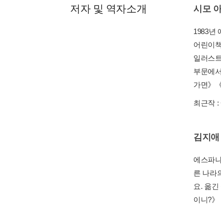
저자 및 역자소개
시모 
1983
어린이책
일러스트
부문에서
가면》《
최근작 :
김지애
에스파냐
른 나라
요. 옮
이니?》