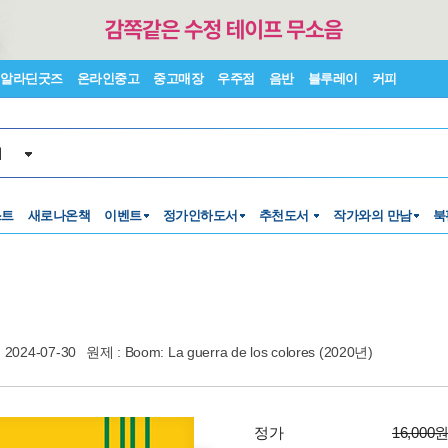
알라딘굿즈
온라인중고
중고매장
우주점
음반
블루레이
커피
서
스트
새로나온책
이벤트
정가인하도서
추천도서
작가와의 만남
북
2024-07-30
원제 : Boom: La guerra de los colores (2020년)
정가
16,000