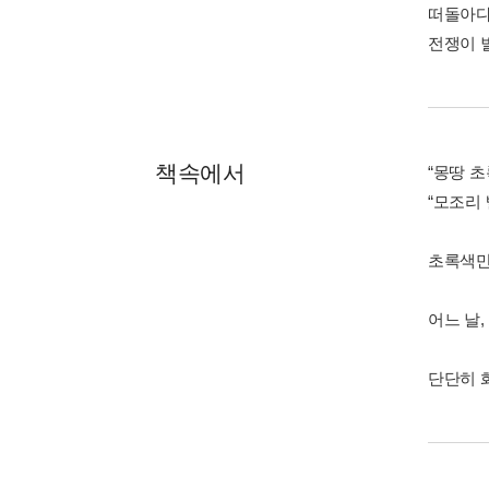
떠돌아다
전쟁이 
책속에서
“몽땅 초
“모조리 
초록색만
어느 날
단단히 