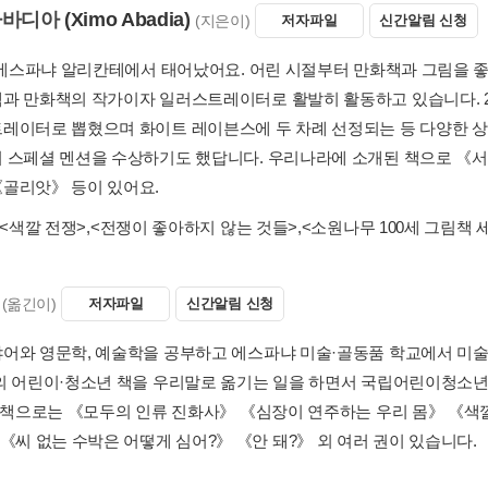
아바디아
(Ximo Abadia)
(지은이)
저자파일
신간알림 신청
년 에스파냐 알리칸테에서 태어났어요. 어린 시절부터 만화책과 그림을 좋
과 만화책의 작가이자 일러스트레이터로 활발히 활동하고 있습니다. 
레이터로 뽑혔으며 화이트 레이븐스에 두 차례 선정되는 등 다양한 상을
 스페셜 멘션을 수상하기도 했답니다. 우리나라에 소개된 책으로 
골리앗》 등이 있어요.
<색깔 전쟁>
,
<전쟁이 좋아하지 않는 것들>
,
<소원나무 100세 그림책 세
(옮긴이)
저자파일
신간알림 신청
어와 영문학, 예술학을 공부하고 에스파냐 미술·골동품 학교에서 미술품
의 어린이·청소년 책을 우리말로 옮기는 일을 하면서 국립어린이청소년
긴 책으로는 《모두의 인류 진화사》 《심장이 연주하는 우리 몸》 《색
 《씨 없는 수박은 어떻게 심어?》 《안 돼?》 외 여러 권이 있습니다.