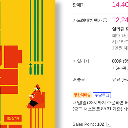
14,4
판매가
12,2
카드최대혜택가
알라딘 
최대 1만
시) / 
1만원 
마일리지
800원(5
+ 5만원
배송료
유료 (도
양탄자배송
주말특급
내일(일) 22시까지 주문하면 8월
(중구 서소문로 89-31 기준)
지
Sales Point :
102