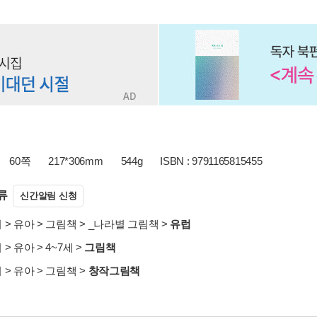
60쪽
217*306mm
544g
ISBN : 9791165815455
류
신간알림 신청
서
>
유아
>
그림책
>
_나라별 그림책
>
유럽
서
>
유아
>
4~7세
>
그림책
서
>
유아
>
그림책
>
창작그림책