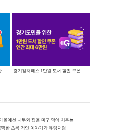
간
경기컬처패스 1만원 도서 할인 쿠폰
삼성카드가 쏜다! 알라
 마을에선 나무와 집을 마구 먹어 치우는
끔찍한 초록 거인 이야기가 유령처럼