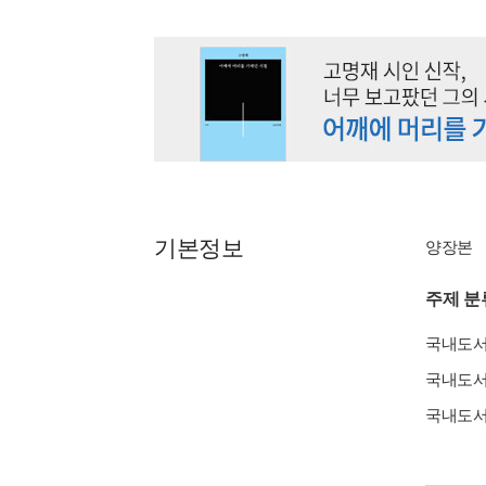
기본정보
양장본
주제 분
국내도
국내도
국내도