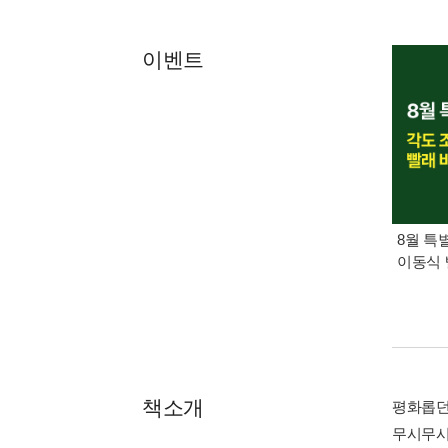
이벤트
8월 특
이동식 
책소개
평화롭던
무시무시