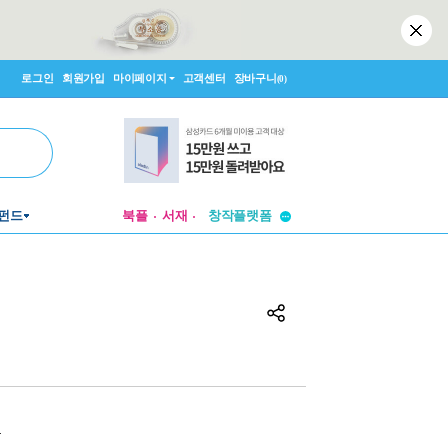
로그인
회원가입
마이페이지
고객센터
장바구니
(0)
투비컨티뉴드
펀드
북플
서재
창작플랫폼
투비컨티뉴드
원