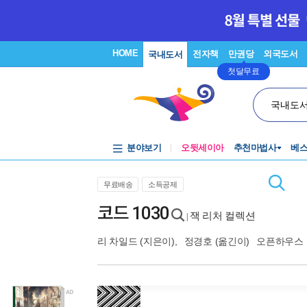
HOME
전자책
만권당
외국도서
국내도서
첫달무료
국내도
분야보기
오뒷세이아
추천마법사
베
무료배송
소득공제
코드 1030
잭 리처 컬렉션
|
리 차일드
(지은이),
정경호
(옮긴이)
오픈하우스