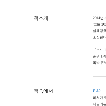
책소개
2014
‘코드 1
살해당했
소집한다
『코드 
순위 1
폭발 유
책속에서
P. 30
리처가 말
니글리는