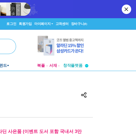
로그인
회원가입
마이페이지
고객센터
장바구니
(0)
투비컨티뉴드
펀드
북플
서재
창작플랫폼
투비컨티뉴드
라딘 사은품 (이벤트 도서 포함 국내서 3만