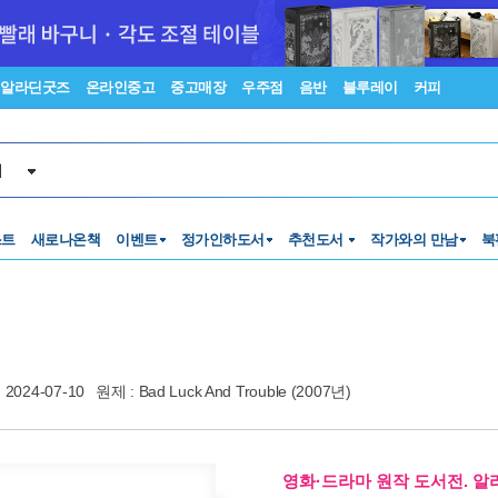
알라딘굿즈
온라인중고
중고매장
우주점
음반
블루레이
커피
서
스트
새로나온책
이벤트
정가인하도서
추천도서
작가와의 만남
북
2024-07-10
원제 : Bad Luck And Trouble (2007년)
영화·드라마 원작 도서전. 알