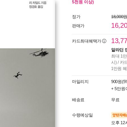
5천원 이상)
정가
18,000
16,2
판매가
13,7
카드최대혜택가
알라딘 
최대 1만
시) / 
1만원 
마일리지
900원(5
+ 5만원
배송료
무료
수령예상일
양탄자배
오후 12