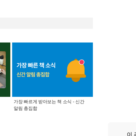
가장 빠르게 받아보는 책 소식 - 신간
경기컬처패스 1만원 
알림 총집합