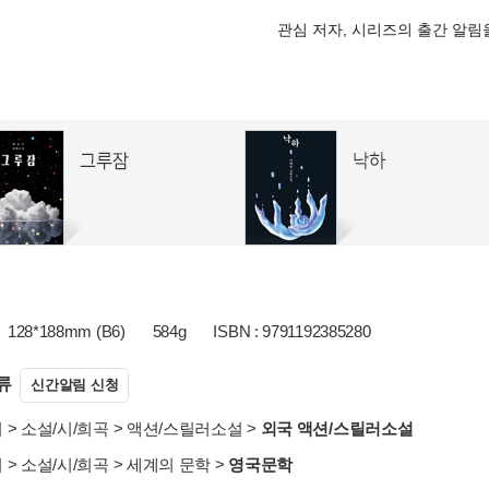
관심 저자, 시리즈의 출간 알
128*188mm (B6)
584g
ISBN : 9791192385280
류
신간알림 신청
서
>
소설/시/희곡
>
액션/스릴러소설
>
외국 액션/스릴러소설
서
>
소설/시/희곡
>
세계의 문학
>
영국문학