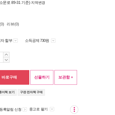
소문로 89-31 기준)
지역변경
0)
리뷰(0)
자 할부
소득공제 730원
바로구매
선물하기
보관함 +
종이책 보기
구판 전자책 구매
중고로 팔기
 등록알림 신청