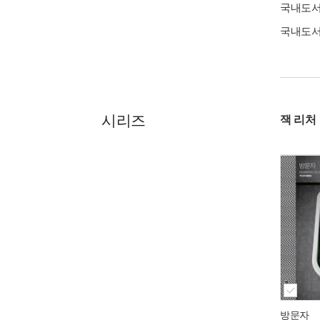
국내도
국내도
시리즈
잭 리처
방문자