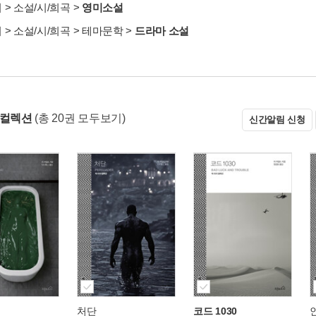
서
>
소설/시/희곡
>
영미소설
서
>
소설/시/희곡
>
테마문학
>
드라마 소설
 컬렉션
(총 20권 모두보기)
신간알림 신청
처단
코드 1030