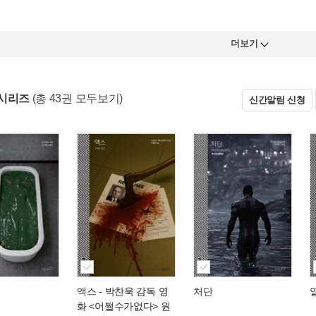
더보기
시리즈
(총 43권 모두보기)
신간알림 신청
액스
- 박찬욱 감독 영
처단
화 <어쩔수가없다> 원