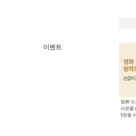
이벤트
영화·드
사은품 
5천원 