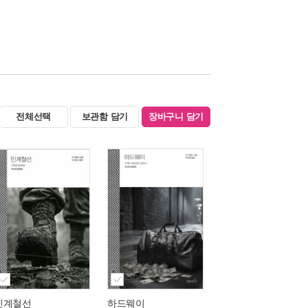
전체선택
보관함 담기
장바구니 담기
인계철선
하드웨이