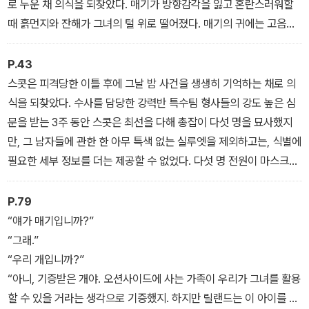
대인 K-9으로 부서를 옮기고, 매기라는 셰퍼드와 짝을 이루게 된다.
로 누운 채 의식을 되찾았다. 매기가 방향감각을 잃고 혼란스러워할
때 흙먼지와 잔해가 그녀의 털 위로 떨어졌다. 매기의 귀에는 고음의
매기는 폭발물을 탐지하는 탁월한 후각을 지닌 군견으로, 아프가니스
낑낑거리는 소리밖에 들리지 않았고, 코는 인공적인 화염에서 나는
탄에 파병돼 복무하던 중에 폭발 사고로 훈련 담당 병사를 잃었기에
톡 쏘는 악취 때문에 화끈거렸다. 몸을 일으키려고 기를 쓰는 동안 매
P.43
스콧만큼이나 심각한 외상 후 스트레스 장애에 시달리고 있었다. 매
기의 흐릿한 시야가 서서히 또렷해졌다. 그녀의 뒤에 있는 해병들이
스콧은 피격당한 이틀 후에 그날 밤 사건을 생생히 기억하는 채로 의
기와 스콧, 둘은 서로에게 유대감을 느끼지만 지휘관은 그들이 임무
고함을 쳐대고 있었다. 하지만 그들이 내뱉는 말은 아무 의미도 없었
식을 되찾았다. 수사를 담당한 강력반 특수팀 형사들의 강도 높은 심
를 수행할 수 있을지 미심쩍어한다. 그들은 서로에게 마지막 기회다.
다. 매기의 왼쪽 앞발이 몸의 무게를 견디지 못하고 꺾였다. 매기는 어
문을 받는 3주 동안 스콧은 최선을 다해 총잡이 다섯 명을 묘사했지
깨로 땅을 밀어 곧바로 다시 일어섰다. 매기는 개미들에게 물린 것처
만, 그 남자들에 관한 한 아무 특색 없는 실루엣을 제외하고는, 식별에
럼 따끔거려서 부들부들 떨리는 다리 세 개로 몸을 지탱하고 있었다.
필요한 세부 정보를 더는 제공할 수 없었다. 다섯 명 전원이 마스크와
장갑 차림에 머리끝부터 발끝까지 옷으로 꽁꽁 싸매고 있었다. 절뚝
거리거나 팔다리가 불구인 사람은 하나도 없었다. 스콧은 그들의 목
P.79
소리를 전혀 듣지 못했고, 눈동자나 머리카락이나 피부색, 눈에 잘 띄
“얘가 매기입니까?”
는 문신이나 장신구, 흉터, 몸단장 같은 식별 가능한 정보를 제공할 수
“그래.”
도 없었다. 탄피와 켄워스 트럭, 그리고 불과 여덟 블록 떨어진 곳에
“우리 개입니까?”
버려진 포드 그랜토리노에서는 지문이나 써먹을 만한 DNA가 단 하
“아니, 기증받은 개야. 오션사이드에 사는 가족이 우리가 그녀를 활용
나도 발견되지 않았다. LAPD의 강력반 특수팀에서 파견된 엘리트
할 수 있을 거라는 생각으로 기증했지. 하지만 릴랜드는 이 아이를 돌