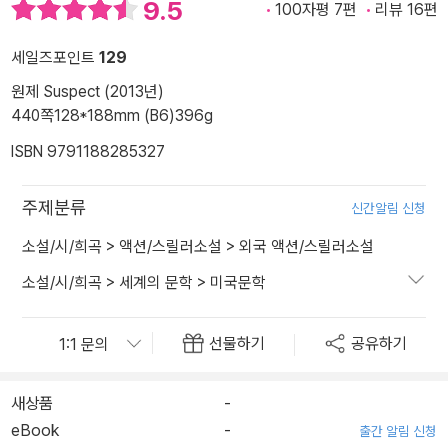
9.5
100자평 7편
리뷰 16편
세일즈포인트
129
원제 Suspect (2013년)
440쪽
128*188mm (B6)
396g
ISBN 9791188285327
주제분류
신간알림 신청
소설/시/희곡
>
액션/스릴러소설
>
외국 액션/스릴러소설
소설/시/희곡
>
세계의 문학
>
미국문학
선물하기
공유하기
새상품
-
eBook
-
출간 알림 신청