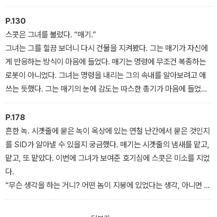
수사진이 담당한 사건이었음에도 용의자는 한 명도 밝혀지지 않았고,
려보낼 거야.”
단서는 모두 고갈됐다. 그런 탓에 수사는 불가피하게 잠정 중단 상태
창백한 줄을 살핀 스콧은 그것들은 흉터라는 결론을 내렸다.
P.130
가 되고 말았다.
“얘한테 무슨 일이 있었던 겁니까?”
스콧은 그녀를 불렀다. “매기.”
스콧 제임스가 총에 맞고 9개월 16일이 지난 후, 그를 쏘고 스테파니
메이스는 호스를 옆으로 치우고는 출입문 쪽에 있는 스콧에게 가까이
그녀는 그를 힐끔 보더니 다시 건물을 지켜봤다. 그는 매기가 자신에
앤더스를 살해한 다섯 남자는 자유로이 세상을 활보하고 있었다.
다가왔다.
게 반응하는 방식이 마음에 들었다. 매기는 명령에 무조건 복종하는
그들은 여전히 저 밖에 있었다.
“아프가니스탄에서 상처를 입었어. 거기 흉터들은 수술 자국이야.”
로봇이 아니었다. 그녀는 명령을 내리는 그의 속내를 알아보려고 애
스테파니를 살해한 다섯 놈.
(……) “장난 아니군요.”
쓰는 듯했다. 그는 매기의 눈에 감도는 따스한 총기가 마음에 들었다.
살인자들.
“그렇지. 이 아이는 두 발을 맞았어. 릴랜드한테 들은 얘기야. 그래도
그녀의 머릿속에 있으면 어떤 느낌일지, 무슨 생각을 하고 있을지 궁
자기 핸들러 위에 몸을 얹은 채 그곳을 떠나려고 하지를 않았다는군.
금했다. 그들은 함께한 지 겨우 24시간밖에 안 된 사이였다. 하지만
P.178
아마 그를 보호하려고 애썼던 것 같아. 다른 해병들이 접근하는 것조
그녀는 그와 같이 있어서 더 편안해하는 기색이었고, 그는 그녀와 함
흔한 녹. 시곗줄에 묻은 녹이 옥상에 있는 연철 난간에서 묻은 것인지
차 못 하게 막았다더군.”
께 있어서 더 편안했다. 묘한 일이었다. 스콧은 매기와 함께하면서 자
를 SID가 알아낼 수 있을지 궁금했다. 매기는 시곗줄의 냄새를 맡고,
스콧은 그 저먼 셰퍼드를 응시했다. 메이스와 사육장의 존재가 흐릿
신이 더 차분해졌다고 느꼈다.
맡고, 또 맡았다. 이번에 그녀가 보여준 호기심에 스콧은 미소를 지었
해졌다. 그의 귀에 그날 밤의 총성이 들렸다. 자동소총이 마구 쏟아내
“너는 내 첫 개야.”
다.
는 천둥소리와 채찍처럼 탁탁거리는 권총 소리가 뒤이어 들렸다. 그
“무슨 생각을 하는 거니? 어떤 놈이 지붕에 있었다는 생각, 아니면 내
러고 나자 그녀의 갈색 눈동자가 그의 눈과 마주쳤다. 그는 다시 사육
가 미쳐가고 있다는 생각?”
장으로 돌아갔다.
매기는 머뭇거리다가 스콧의 얼굴을 핥았다. 그녀의 귀는 뒤로 젖혀