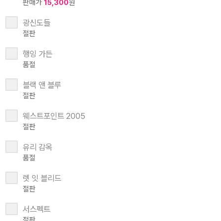
판매가
15,300
원
광신도들
절판
행잉 가든
품절
블랙 앤 블루
절판
웨스트포인트 2005
절판
유리 감옥
품절
렛 잇 블리드
절판
서스펙트
절판