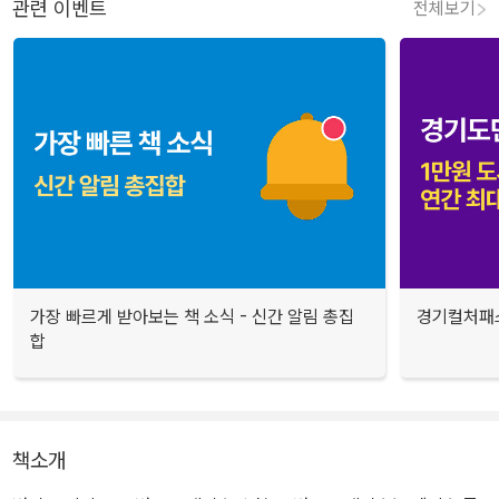
관련 이벤트
전체보기
가장 빠르게 받아보는 책 소식 - 신간 알림 총집
경기컬처패스
합
책소개