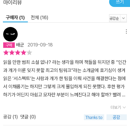
쓰기
마이리뷰
구매자 (1)
전체 (16)
메뉴
배군
2019-09-18
읽을 만한 범죄 소설 없나? 라는 생각을 하며 책들을 뒤지던 중 “인간
과 개가 이룬 잊지 못할 최고의 팀워크”라는 소개글에 호기심이 생겨
읽은 ‘서스펙트’는 사람과 개가 한 팀을 이뤄 사건을 해결한다는 점에
서 이채롭기는 하지만 그렇게 크게 몰입하게 되진 못했다. 후한 평가
하기가 어딘지 아쉽고 모자란 부분이 느껴진다고 해야 할까? 빨려 들
어갈 정도의 재미를 만들진 못하지만 그래도 사건을 풀어내는 과정은
더보기
끈질기면서도 그럴싸하게 해내고 있다. 그런 재미와 함께 약간의 개
공감 (
1
)
댓글 (0)
그나 불필요하게 우스꽝스러운 분위기 없이 상처 입은 둘이 “무리”가
되어가는 과정은 때론 감정이 흔들려지기도 둘 다 서로에게 위로를