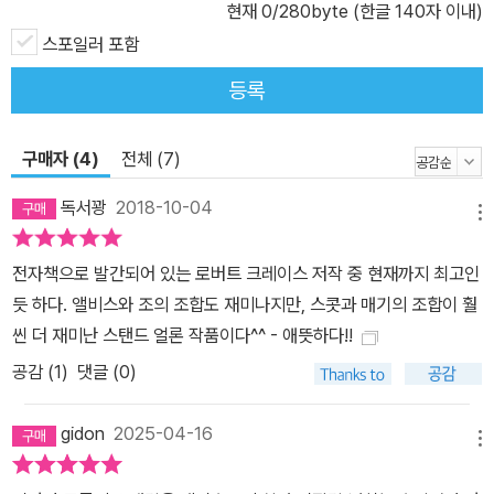
현재
0
/280byte (한글 140자 이내)
스포일러 포함
등록
구매자 (4)
전체 (7)
독서꽝
2018-10-04
메뉴
전자책으로 발간되어 있는 로버트 크레이스 저작 중 현재까지 최고인
듯 하다. 앨비스와 조의 조합도 재미나지만, 스콧과 매기의 조합이 훨
씬 더 재미난 스탠드 얼론 작품이다^^ - 애뜻하다!!
공감 (
1
)
댓글 (0)
gidon
2025-04-16
메뉴