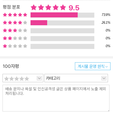
스 장애를 극복하려고 분투하는 동안 주고받는 상호작용을 묘사한 부
9.5
평점 분포
분이다. 그들은 서로를 신뢰하고 사랑하며 의존하는 방법을 배우고,
73.9%
상대방이 자신에게 중요한 존재가 되었음을 서서히 깨달아간다. 작가
는 아예 몇몇 장을 매기의 시점으로 묘사한다. 개의 행동에 관해 꼼꼼
26.1%
히 조사한 크레이스는 이런 설정마저 성공적으로 그려내며 서스펜스
0%
와 감동, 무엇 하나 놓치지 않는다. “매기는 우리를 사로잡고, 매기의
0%
경이로운 능력을 생생하게 묘사하는 크레이스의 필력은 우리를 매혹
0%
시킨다”(『뉴욕 타임스』)는 추천의 말처럼 『서스펙트』는 독자의 심장
을 힘껏 잡아끄는 소설이다. 크레이스는 CNN과의 인터뷰에서 오래
전 무지개다리를 건넌 반려견을 추억하며 이 소설을 구상했다고 밝혔
100자평
게시물 운영 원칙
다. “사람과 개의 관계가 얼마나 깊어질 수 있는지에 감동받았고, 머
카테고리
릿속에서 장면이 그려져 이 책을 쓸 수밖에 없었다”는 작가의 인터뷰
는 진한 여운을 남긴다.