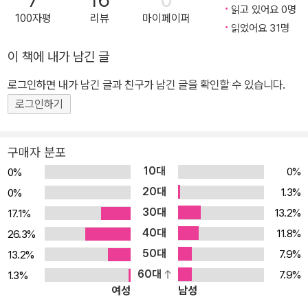
스콧은 LA 경찰국의 경찰견 부대인 K-9으로 부서를 옮기고, 매기라
읽고 있어요 0명
100자평
리뷰
마이페이퍼
는 셰퍼드와 짝을 이루게 된다. 매기는 폭발물을 탐지하는 탁월한 후
읽었어요 31명
각을 지닌 군견으로, 아프가니스탄에 파병돼 복무하던 중에 폭발 사
이 책에 내가 남긴 글
고로 훈련 담당 병사를 잃었기에 스콧만큼이나 심각한 외상 후 스트
레스 장애에 시달리고 있었다. 매기와 스콧, 둘은 서로에게 유대감을
로그인하면 내가 남긴 글과 친구가 남긴 글을 확인할 수 있습니다.
느끼지만 지휘관은 그들이 임무를 수행할 수 있을지 미심쩍어한다.
로그인하기
그들은 서로에게 마지막 기회다. 스콧은 매기와 함께 스테파니를 살
해한 괴한의 정체를 밝히려 수사를 시작하고, 사건의 진실로 깊이 파
구매자 분포
고들면서 예기치 않게 거대한 음모에 맞닥뜨리고 마는데…… 서스펜
10대
0%
0%
스와 감동을 동시에 선사하며 독자의 마음을 사로잡는 작품 인기 TV
20대
1.3%
0%
시리즈 각본가였던 크레이스는 출간하는 소설마다 역동적인 작품을
30대
13.2%
17.1%
선보였다. 그런데 『서스펙트』는 그간의 작품과는 조금 다른 방식으로
40대
11.8%
26.3%
독자의 마음을 사로잡는다. 크레이스는 그의 트레이드마크인 폭발적
50대
인 액션과 강렬한 서스펜스라는 미덕을 취하고, 충실한 자료 조사를
7.9%
13.2%
기반으로 한 빼어난 묘사와 탄탄한 필력을 더해 감동을 극대화한다.
60대
7.9%
1.3%
여성
남성
제일 강렬한 울림을 주는 것은 스콧과 매기가 각자의 외상 후 스트레