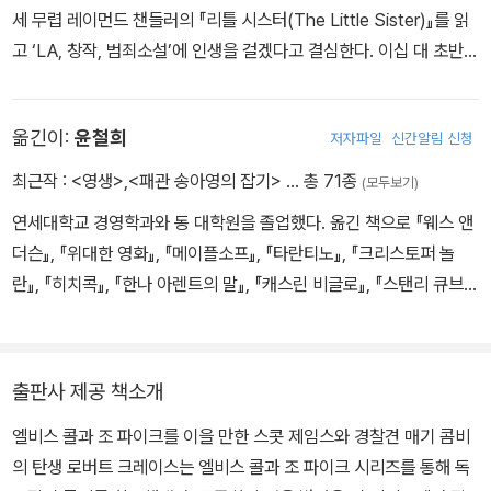
세 무렵 레이먼드 챈들러의 『리틀 시스터(The Little Sister)』를 읽
고 ‘LA, 창작, 범죄소설’에 인생을 걸겠다고 결심한다. 이십 대 초반,
아마추어 영화를 제작하고 단편소설을 쓰던 그는 1976년 할리우드
로 건너가 TV 시리즈 각본가로 변신해 본격적으로 LA를 무대로 활
옮긴이:
윤철희
저자파일
신간알림 신청
동한다. 「힐 스트리트 블루스(Hill Street Blues)」 각본으로 에미상
후보에 올랐고, 「캐그니와 레이시(Cagney&Lacey)」, 「마이애미 바
최근작 :
<영생>
,
<패관 송아영의 잡기>
… 총 71종
(모두보기)
이스(Miami Vice)」, 「L.A. 로(L.A. Law)」 등 여러 인기 드라마를 집
연세대학교 경영학과와 동 대학원을 졸업했다. 옮긴 책으로 『웨스 앤
필하며 이름을 알렸다. 그러나 그는 이 모든 명성을 뒤로한 채 소설가
더슨』, 『위대한 영화』, 『메이플소프』, 『타란티노』, 『크리스토퍼 놀
가 되겠다는 오랜 꿈을 이루기 위해 창작에 몰두했다. 아버지에게서
란』, 『히치콕』, 『한나 아렌트의 말』, 『캐스린 비글로』, 『스탠리 큐브
영감을 얻어 창조한 탐정 ‘엘비스 콜’과 범죄 스릴러 역사상 가장 강렬
릭』, 『클린트 이스트우드』 등이 있다.
한 캐릭터로 평가받는 전직 경찰 ‘조 파이크’를 내세운 『몽키스 레인
코트(The Monkey's Raincoat)』로 앤서니상과 마카비티상을 수
상하고, 독립 미스터리 서점협회가 선정하는 ‘20세기 100대 인기 미
출판사 제공 책소개
스터리’에도 이름을 올리며 명실상부 최고의 범죄 스릴러 작가로 거
엘비스 콜과 조 파이크를 이을 만한 스콧 제임스와 경찰견 매기 콤비
듭난다. 1999년에 발표한 『L.A. 레퀴엠(L.A. Requiem)』으로 평단
의 탄생 로버트 크레이스는 엘비스 콜과 조 파이크 시리즈를 통해 독
의 극찬을 받으며 딜리스상을 수상했고, 에드거상, 셰이머스상, 앤서