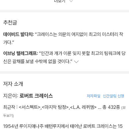
더보기
스콧은 입술을 살짝 깨물었다. 그러고는 입을 열기 전에 목을 가다듬
져 있었고, 따스한 갈색 눈동자는 슬퍼 보였다.
었다.
“나도 알아. 나는 제정신이 아니야.”
“저 아이는 그 위험한 자리를 떠나지 않았던 거군요.”
스콧은 시곗줄을 봉지에 넣고 봉한 다음, 바닥에 큰대자로 누웠다. 어
추천글
깨가 아팠다. 옆구리가 아팠다. 다리가 아팠다. 머리가 아팠다. 온몸
데이비드 발다치:
“크레이스는 의문의 여지없이 최고의 미스터리 작
이, 그의 과거가, 그의 미래가 모두 아팠다.
가다.”
그는 벽에 꽂혀 있는 도면들과 사진들을 올려다봤다. 그것들을 위아
이브닝 텔레그래프:
“인간과 개가 이룬 잊지 못할 최고의 팀워크에 당
래가 뒤집힌 모습으로 봤다. 스테파니의 사진을 응시했다. 스테파니
신은 갈채를 보낼 수밖에 없을 것이다.”
의 시신을 에워싼 흰색 선이 그녀가 누워 있는 피 웅덩이와 대비되면
서 더 환하게 두드러졌다. 그는 그녀를 가리켰다.
“내가 가고 있어.”
저자 소개
그는 매기의 등으로 손을 낮췄다. 매기의 따스함이, 그리고 숨 쉴 때마
다 오르락내리락하는 몸이 편안하게 느껴졌다.
지은이:
로버트 크레이스
저자파일
신간알림 신청
최근작 :
<서스펙트>
,
<마지막 탐정>
,
<L.A. 레퀴엠>
… 총 432종
(모
두보기)
1954년 루이지애나주 배턴루지에서 태어난 로버트 크레이스는 15