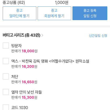
중고상품 (62)
1,000원
중고
중고
중고 등록
알라딘에 팔기
회원에게 팔기
알림 신청
버티고 시리즈 (총 43권)
신간알림 신청
방문자
판매가
18,000
원
액스 - 박찬욱 감독 영화 <어쩔수가없다> 원작소설
판매가
16,200
원
처단
판매가
16,650
원
열차 안의 낯선 자들
판매가
15,300
원
코드 1030