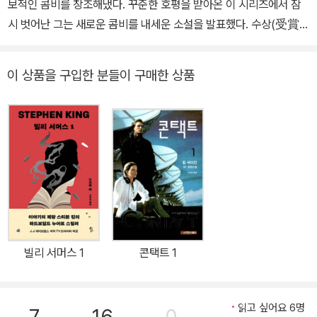
보적인 콤비를 창조해냈다. 꾸준한 호평을 받아온 이 시리즈에서 잠
니상에도 노미네이트 되는 등 장르의 한계를 넘어섰다는 찬사를 받았
시 벗어난 그는 새로운 콤비를 내세운 소설을 발표했다. 수상(受賞)
다. 문학의 수준을 탁월하게 올려놓은 공로로 2006년 ‘로스 맥도널
작가에게 인기 좋은 캐릭터를 작품에서 제외하는 건 쉬운 선택이 아
드 문학상’을 수상했으며, 그의 작품은 42개국에서 출간되어 전 세계
닐 터. 그러나 한시도 눈을 떼지 못하게 만드는 이 애처로운 스릴러의
독자들의 큰 사랑을 받고 있다.
이 상품을 구입한 분들이 구매한 상품
프롤로그를 읽은 독자라면, 누구나 『서스펙트』(2013년)가 새로운 시
리즈의 장을 여는 첫 작품이 되기를 바라게 될 것이다. 매력적인 새로
운 콤비는 LA 경찰 ‘스콧 제임스’와 경찰견 ‘매기’다. 크레이스는 비슷
한 상처로 인해 트라우마에 시달리는 사람과 개가 서로의 회복을 도
우며 여러 난관을 극복하고 사건을 해결하는 과정을 섬세하고 설득력
있게 그려내는 솜씨를 발휘한다. 크레이스는 이 작품으로 2014년 앤
서니상, 배리상 최우수작품상 후보에 오르며 최고의 작가임을 다시금
입증해냈다. 비슷한 상처로 인해 트라우마에 시달리는 매기와 스콧,
그들은 서로에게 마지막 기회다 LA 경찰 스콧 제임스는 신원불명의
빌리 서머스 1
콘택트 1
괴한들과 벌인 격렬한 총격 사건에서 간신히 살아남았지만, 그의 파
트너인 스테파니를 잃는다. 스콧은 그 충격으로 심한 자책감을 느끼
며 트라우마에 시달린다. 임무 수행에 부적합하다는 상부의 판단으로
읽고 싶어요 6명
7
16
0