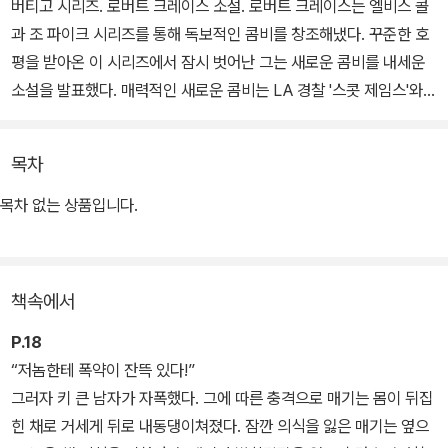
버티고 시리즈. 로버트 크레이스 소설. 로버트 크레이스는 엘비스 콜
과 조 파이크 시리즈를 통해 독보적인 콤비를 창조해냈다. 꾸준한 호
평을 받아온 이 시리즈에서 잠시 벗어난 그는 새로운 콤비를 내세운
소설을 발표했다. 매력적인 새로운 콤비는 LA 경찰 '스콧 제임스'와
경찰견 '매기'다.
목차
크레이스는 비슷한 상처로 인해 트라우마에 시달리는 사람과 개가 서
로의 회복을 도우며 여러 난관을 극복하고 사건을 해결하는 과정을
목차 없는 상품입니다.
섬세하고 설득력 있게 그려내는 솜씨를 발휘한다. 크레이스는 이 작
품으로 2014년 앤서니상, 배리상 최우수작품상 후보에 오르며 최고
의 작가임을 다시금 입증해냈다.
책속에서
LA 경찰 스콧 제임스는 신원불명의 괴한들과 벌인 격렬한 총격 사건
P.18
에서 간신히 살아남았지만, 그의 파트너인 스테파니를 잃는다. 스콧
“저놈한테 폭약이 잔뜩 있다!”
은 그 충격으로 심한 자책감을 느끼며 트라우마에 시달린다. 임무 수
그러자 키 큰 남자가 자폭했다. 그에 따른 충격으로 매기는 몸이 뒤집
행에 부적합하다는 상부의 판단으로 스콧은 LA 경찰국의 경찰견 부
힌 채로 거세게 뒤로 내동댕이쳐졌다. 잠깐 의식을 잃은 매기는 옆으