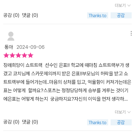
표 앞에 기회가 생겼는데요. 스케이트 동아리 활동 모습을 보고 학교
이중 도현과 지민은 쇼트트랙부가 되려고 전학을 온 친구랍니다.친구
더보기
쇼트트랙부의 스카우트 제의가 왔어요.쇼트트랙을 시작하게 된 것만
들과 쇼트트랙 훈련을 받으면서 은표는 은연중에 친구들과의 관계에
공감 (
0
)
댓글 (0)
으로 너무나 기뻤지만 현실적인 부분도 생각해야 되더라고요. 부모님
점점 신경이 쓰입니다.아무래도 초등 고학년이 되었으니 서로의 존재
설득도 해야 되고 또 공부도 해야 하니까요. 그래도 열심히 하면 된다
를 인정하고 탐색하며 좋은 관계를 유지하려 신경을 쓰는 것이지요.
고 생각했는데요. 그 승부은 세계는 선의의 경쟁만 있는 것은 아니더
메뉴
쇼트트랙부의 아이들은 힘든 훈련을 거치며 서로를 응원하는 든든한
라고요.누구나 힘들고 지쳐 포기하고 싶을 때가 있어요. 나의 길이 아
존재가 되어줍니다.서로에 윈윈하려 열심히 훈련하는 은표와 도현.
통아
2024-09-06
닌가 의심하게도 되고요. 하지만 처음부터 뭐든 잘하는 사람은 없답
하지만 은표는 시합에서 페이스메이커를 거부하고 자신만의 시합을
니다. 은표의 쇼트트랙도 그래요. 많은 선수들이 우승을 위해 땀 흘리
진행합니다. 앞서가던 도현을 추월하던 은표와 이내 넘어지는 도현.
장래희망이 쇼트트랙 선수인 은표!! 학교에 때마침 쇼트트랙부가 생
고 경쟁을 하게 됩니다. 과정 없는 결과는 없어요.꿈 도전은 쉽지 않습
시합은 아수라장이 되고 도현은 119에 실려가고 만답니다. 학교에는
겼고 코치님께 스카웃제의까지 받은 은표!!부모님의 허락을 받고 쇼
니다. 도전의 끝이 1등이 아닐수도 있어요. 그래도 포기하지 않는다면
은표가 시합에 나가려고 일부러 도현을 밀었다는 소문이 나고 은표는
트트랙부에 들어가는데..마음의 상처를 입고, 억울함이 커져가는데은
기회는 온답니다. 그 도전을 즐기기를 응원합니다. 꿈을 위해 도전하
낙심하여 쇼트트랙부에서 나오게 되는데요.은표는 정말 시합에 나가
표는 어떻게 할까요?스포츠는 정정당당하게 승부를 겨루는 것이기
는 은표를 응원합니다.
려 도현을 밀친 걸까요?그리고 자신의 꿈인 쇼트트랙 국가대표를 이
에은표는 어떻게 하는지 궁금하지요?자신의 이익을 먼저 생각하
대로 져버리는 걸까요?과연 이 둘의 갈등은 어떻게 풀어가게 될까
는 어른들!!은표에게 당당하게 맞설수 있을까요?오해할만일이 생기
더보기
요?어쩌면 초등 고학년에서의 생활은 사회에서 겪는 경쟁의 제일 작
는데..은표는 마음이 무거운데요. 내가 그랬나? 정확히 기억나지 않
은 축소판이 아닐는지요.경쟁이 무엇인지, 친구와의 좋은 관계가 무
공감 (
0
)
댓글 (0)
고 주변에서 오해를 해서 힘들어진 은표.비디오판독후 은표의 잘못
엇인지, 내 한계를 스스로 깨는 건 어떤 것인지 등 많은 시험에 놓이게
이 아님을 알게되는데요.친구들과 코치님의 사과로 마무리지었어요.