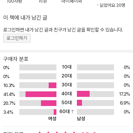
100자평
리뷰
마이페이퍼
내기도 하지요. 그리고 전국 선수권대회에 첫 출전한 해운초는 1000
읽었어요 20명
미터에서 2등을 한 도현 덕분에 큰 관심을 받게 돼요. 하지만 은표는
이 책에 내가 남긴 글
어느 순간 자신이 도현의 페이스메이커 역할을 하고 있음을 알고 충
로그인하면 내가 남긴 글과 친구가 남긴 글을 확인할 수 있습니다.
격을 받아요. 급기야 여러 학교가 연합하여 훈련하던 중에 도현이 사
로그인하기
고로 부상을 입고, 대신 출전을 권유받은 은표를 둘러싸고 헛소문이
퍼지기 시작해요. 마음의 상처를 입고, 억울함이 커져가던 은표는 어
떤 선택을 하게 될까요? 정정당당하게 승부를 겨루는 스포츠 정신은
구매자 분포
아이들에게 어떤 영향을 미칠까요? 이기적인 마음으로 자신들의 이
10대
0%
0%
익을 먼저 생각하는 어른들에게 은표는 당당하게 맞설 수 있을까요?
20대
0%
0%
은표를 통해 목표를 향해 꺾이지 않고 나아갈 용기를 배우고 꼭 일 등
30대
0%
10.3%
이 아니어도 괜찮다는 생각을 하게 될 거예요. 그리고 등수보다 정정
40대
17.2%
41.4%
당당하게 실력을 겨루는 것이 스포츠뿐 아니라 친구관계에서도 얼마
50대
6.9%
20.7%
나 중요하고 멋있는지 느끼게 될 거예요.
60대
0%
3.4%
여성
남성