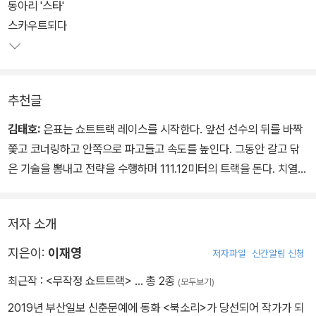
동아리 '스타'
스카우트되다
추천글
김태호:
은표는 쇼트트랙 레이스를 시작한다. 앞선 선수의 뒤를 바짝
쫓고 코너링하고 안쪽으로 파고들고 속도를 높인다. 그동안 갈고 닦
은 기술을 뽐내고 전략을 수행하며 111.12미터의 트랙을 돈다. 치열한
경쟁 속에 누군가는 이기고 누군가는 지고 누군가는 넘어진다. 그 모
습이 아이들 삶과 닮아 있다. 은표는 레이스를 하며 새로운 삶의 이야
저자 소개
기를 만들어 간다. 레이스 도중에 갈등과 어려움이 발생하지만 그래
도 괜찮다. 은표는 열정을 다해 달릴 따름이다. 은표의 레이스는 이제
지은이:
이재영
저자파일
신간알림 신청
시작되었다.
최근작 :
<무작정 쇼트트랙>
… 총 2종
(모두보기)
2019년 부산일보 신춘문예에 동화 <북소리>가 당선되어 작가가 되