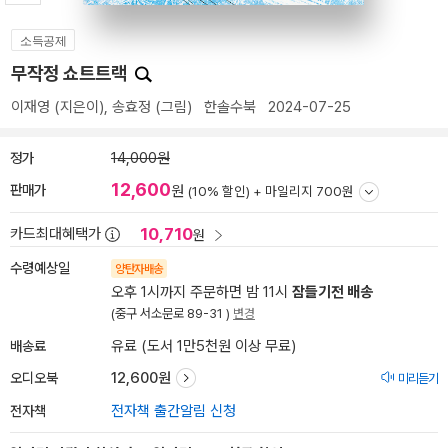
소득공제
무작정 쇼트트랙
이재영
(지은이),
송효정
(그림)
한솔수북
2024-07-25
정가
14,000원
12,600
판매가
원
(10% 할인) +
마일리지 700원
10,710
카드최대혜택가
원
수령예상일
양탄자배송
오후 1시까지 주문하면 밤 11시
잠들기전 배송
(중구 서소문로 89-31 )
변경
배송료
유료 (도서 1만5천원 이상 무료)
오디오북
12,600원
미리듣기
전자책
전자책 출간알림 신청