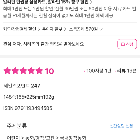
알라딘 만권당 삼성카드, 알라딘 15% 청구 할인
최대 1만원 또는 2만원 할인(전월 30만원 또는 60만원 이용 시) / 카드 발
급월 +1개월까지는 전월 실적이 없어도 최대 1만원 혜택 제공
카드/간편결제 할인
무이자 할부
소득공제 570원
관심 저자, 시리즈의 출간 알림을 받아보세요
신청
10
100자평 1편
리뷰 19편
세일즈포인트
247
148쪽
165*225mm
192g
ISBN 9791193494585
주제분류
신간알림 신청
어린이
>
동화/명작/고전
>
국내창작동화