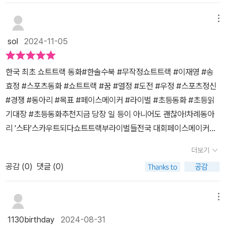
을 만들어갔어요.점점 성장하고 자신만의 페이스를 만들어가던 은표
도현이를 비롯해 서아, 지민, 우성과 함께 훈련을 하게 되고, 뒤늦게
차까지 프로그램을 따라가면서 뛰고 있어요.이 정도 진행되면서 제가
루는 과정에서 중요한 것은 단순히 성공하는 것이 아니라, 그 과정에
가용기를 내고 친구들과의 관계 역시 성장시켜가는 것을보니 정말 뿌
시작한 만큼 더욱 열심히 훈련에 임한다. 그러던 어느날 쇼트트랙 전
느낀 것은 나만의 페이스 조절이라는 거예요.뛰는 장소, 뛰는 속도, 뛰
메뉴
서 정정당당하게 노력하고 성장하는 것임을 알려주는데요.<무작정
듯하고 멋지다는 생각만 들더라고요.지금은 비록 최고가 아닐지라
국 선수권대회에 출전한 해운초 쇼트트랙부는 6학년들 사이에서 5학
는 모습, 장비, 기록이 중요한 게 아니에요.이 모든 것들은 뛰는 것을
쇼트트랙>은 꿈을 향한 도전과 성장을 이야기하며, 아이들에게 중요
sol
2024-11-05
도, 완벽하지 않을지라도...적극적인 자세로 자신의 길을 찾아가는 은
년의 어린 나이에도 2등을 거머쥔 도현이 덕에 큰 관심을 받게되고
유지하고 지속 가능할 수 있게 스스로를 다스리는 게 중요하지요.체
한 교훈을 전해주는 책이에요. 초등학생 중학년부터 읽어보면 정말
표의 모습이우리가 본받아야 하는 삶의 태도가 아닐까 생각되었답니
그 날을 기점으로 코치님은 은표와 도현이를 파트너로 붙여 훈련을
중 조절을 위해 뛰는 게 아니라 건강한 삶을 살고 싶어서 시작했어요.
좋을 책이에요.아이들과 함께 읽으면서, 꿈을 향한 도전의 의미와 그
한국 최초 쇼트트랙 동화#한솔수북 #무작정쇼트트랙 #이재영 #송
다. 친구와의 경쟁, 최고가 되겠다는 다짐, 가득한 꿈을 가진요즘 초
시키기 시작한다. 처음에는 실력자인 도현이와 함께 훈련을 하며 자
처음 시작하던 날은 1분 뛰는 것도 힘들었어요.쉬지 않고 4분을 뛰던
과정에서의 가치들을 다시 한 번 되새길 수 있는 기회가 되는 너무 좋
효정 #스포츠동화 #쇼트트랙 #꿈 #열정 #도전 #우정 #스포츠정신
등 어린이들이 꼭 읽어보면 좋을 것 같아요.자신의 꿈을 접을 뻔했
신도 빠르게 실력이 늘 수 있어 좋은 기회라 여겼던 은표지만 도현이
날은 정말 정말 행복했어요.이렇게 행복하기만 하면 좋겠지만 어떤
은 책이에요.이 책을 통해 우리 아이들이 은표처럼 꿈을 향해 끊임없
#경쟁 #동아리 #목표 #페이스메이커 #라이벌 #초등동화 #초등읽
던 은표가 어떻게 헤쳐나가는지,오해를 풀고 용기를 내는 일련의 과
의 페이스메이커 역할로 이용당하는 것 같아 못내 마음이 불편하다.
날은 다음 프로그램을 따라갈 수 있을지 고민되었어요.뛰는 중간중간
이 도전하며, 어려움을 이겨내고 성장하는 모습을 보여주기를 바라는
기대장 #초등동화추천지금 당장 일 등이 아니어도 괜찮아!차례동아
정을 지켜보며 아이들이수많은 감정과 교훈을 느끼게 될 같다는 생각
큰 대회른 앞두고 다른 학교들과 연합하여 훈련하다 도현이가 큰 부
포기하고 싶은 적도 많았어요. 사실 매번 뛸 때마다 포기라는 단어는
마음으로 강력 추천드려요.*출판사로부터 도서를 제공받아 직접 읽
리 '스타'스카우트되다쇼트트랙부라이벌들전국 대회페이스메이커예
이 듭니다.꿈은 접는 것이 아니라 펼치는 것이라고새롭게 펼쳐가
상을 당하는 사고가 발생하고 도현이 대신 대회에 출전하게 된 은표
떠오르지요.뛰기 시작하는 초반부에는 그날이 일들이 잠깐 생각나지
고 솔직하게 후기를 작성하였습니다.#도서협찬 #무작정쇼트트랙 #
상치 못한 일소문은 꼬리를 물고경로를 벗어나원치 않은 결과흔들리
는 그 길이 나의 길이 된다고아이들에게 꼭 이야기해 주고 싶은 책입
를 둘러싸고 일부러 대회에 나가고 싶어 도현이를 밀었다는 소문이
만 숨이 차오르고, 다리가 무거워지는 신체적 반응들이 나타나면서 1
더보기
쇼트트랙 #열정 #꿈 #도전 #우정 #동화 #한솔수북
는 마음다시 스케이트장으로첫 날갯짓은표는 스케이트 동아리 '스
니다.꿈을 향해 달려가는 우리 아이들에게 최고보다 최선을1등보
돌며 은표는 곤란한 상황에 빠지게 된다.도현이의 엄마는 은표에게
분만, 30초만, 10초만.... 버티자 버티자 하면서 모든 생각들이 사라
공감 (
0
)
댓글 (0)
타'의 멤버였어요. '스타'는 '스케이트 타는 아이'의 줄임말이에요. 학
다 열정을 배워가는 독서 시간이 되길 바랍니다. 🌿위 리뷰는 도서
소문이 진짜냐며 따지러 오시고 학교 친구들도, 쇼트트랙부 친구들도
져요.그렇지만 그날의 프로그램이 마무리가 될 때면 그 성취감은 이
교에 쇼트트랙부가 생기고 방학 동안 선수 선발을 끝낸다는 소식을
를 제공받아, 솔직하게 작성하였습니다.
은표를 보는 불신의 눈빛에 은표는 더이상 쇼트트랙을 계속할 수 없
루 말할 수 없네요.샤워를 할 수 있는 시간이 얼마나 행복한지 이제 알
들었어요. 111.12미터의 트랙을 돌며 전략과 기술로 치열하게 경쟁하
메뉴
는 위기에 처하게 된다. 은표가 진짜 도현이를 다치게 한것일까..? 은
았어요.무작정 뛰기 시작해서 7주 차를 보내면서 신체적으로 특별히
고, 보는 사람의 심장까지 조여들게 만드는 경기. 은표는 쇼트트랙 선
표는 이대로 꿈을 접고 쇼트트랙을 그만두게 될까..? 쇼트트랙 경기를
달라진 부분은 없어요.하지만 뛸 수 있음에 감사한 마음부터 스스로
1130birthday
2024-08-31