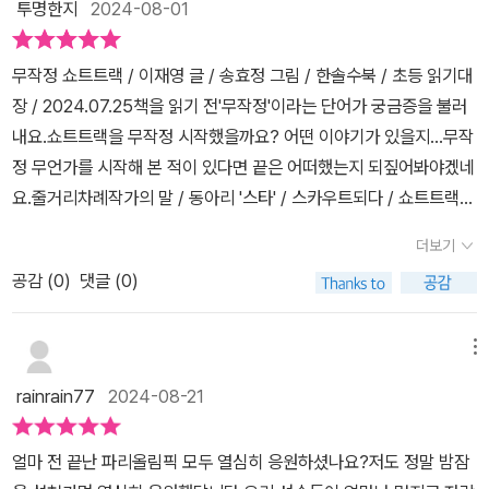
투명한지
2024-08-01
무작정 쇼트트랙 / 이재영 글 / 송효정 그림 / 한솔수북 / 초등 읽기대
장 / 2024.07.25책을 읽기 전'무작정'이라는 단어가 궁금증을 불러
내요.쇼트트랙을 무작정 시작했을까요? 어떤 이야기가 있을지...무작
정 무언가를 시작해 본 적이 있다면 끝은 어떠했는지 되짚어봐야겠네
요.줄거리차례작가의 말 / 동아리 '스타' / 스카우트되다 / 쇼트트랙부
/ 라이벌들 / 전국 대회페이스메이커 / 예상치 못한 일 / 소문은 꼬리
더보기
를 물고 / 경로를 벗어나원치 않은 결과 / 흔들리는 마음 / 다시 스케
공감 (
0
)
댓글 (0)
이트장으로 / 첫 날갯짓p. 19'속도보다는 자세, 자세 익히는 데 신경
쓰자.'p. 42진심일까. 아니면 그냥 하는 말일까.또 아이들은 서로 어
떤 관계일까.p. 54'아아, 너무 아까워.'끝까지 따라붙었지만 도현은
메뉴
한 발 차이로 결승선에 들어왔다.p. 62'내가 하고 싶은 말이 그거야.
rainrain77
2024-08-21
나의 촉으로는 일종의 페이스메이커라고 할까?'책을 읽고<무작정 쇼
트트랙>의 주인공 은표 학교에 쇼트트랙부가 새로 만들어지면서 선
얼마 전 끝난 파리올림픽 모두 열심히 응원하셨나요?저도 정말 밤잠
수를 선발해요.장래희망이 쇼트트랙 국가 대표이지만 부족한 실력,