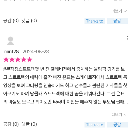
도 할 수 있어 기뻤지요.열심히 훈련을 하던 어느 날, 해운초의 에이
좋았어요.다른 팀원들이 몇 년씩 훈련한 시간을 은표가 몇 개월 만에
어요.이 책의 주인공 홍은표는 쇼트트랙 국가대표가 되는 꿈을 가지
스 도현이와쇼트트랙 부 선수들은 전국 대회에 드디어 나가게 됩니
더보기
뚝딱.이건 아니잖아요. 항상 노력과 인내의 시간은 있어야지요.친구
고 있어요.학교에 새로 생긴 쇼트트랙부에 지원하고 싶지만, 경험이
다.그러나 아쉽게도 도현이는 메달권으로만 그치게 되었고그런 도현
관계는 솔직함에서 시작되는 거라 생각하고 있어요.도현이가 은표에
공감 (
0
)
댓글 (0)
부족하고 부모님의 반대로 인해 꿈을 포기할 뻔해요. 하지만 우연히
이를 은표와 함께 훈련하게 하셨어요.전혀 영문을 몰랐던 은표에
게 자신의 감정을 솔직하게 말하고 진실한 사과를 하지요.누구나 진
기회를 잡아 쇼트트랙부에 선발되면서 은표는 자신의 꿈을 향해 열심
게 쇼트트랙 부 친구 서아는 은표가 훈련 파트너 페이스메이커
실한 사과를 하지 않아요. 어떤 이들은 거짓된 사과를 해요.또, 사과를
히 노력하기 시작해요.하지만 은표가 꿈을 접게 만드는 사건들이 일
메뉴
가 된 것 같다고 했죠.그런데 정말로 어느 날 도현이 엄마가 은표 앞
받았다고 응어리졌던 모든 감정들이 사라지는 것도 아니고요.솔직함
어나는데요.과연 은표는 쇼트트랙을 포기하게 될까요?은표가 새로운
에 나타나,도현이의 페이스메이커를 해준다면 대신, 은표에게혜택
mint28
2024-08-23
이 답이라는 것은 알겠는데 참 쉽지 않아요.무작정 무언가를 해보는
친구들과 함께 훈련하면서 경쟁하는 과정은 정말 감동적인데요.은표
을 주겠다며 아주 솔깃한 제안을 하지 뭐예요?고민 끝에 수락했지
걸 어릴 때 했더라면... 아니 지금 시작하는 게 가장 빠르지요.최근에
가 어떻게 특히 은표가 자신이 도현이라는 에이스 선수의 페이스메
만, 어쩐지 이용당하는 것 같아은표는 무척 속상했어요. 게다가 연습
#무작정쇼트트랙몇 년 전 텔레비전에서 중계하는 올림픽 경기를 보
달리기를 시작했어요.운동을 해야겠다는 생각은 몇 년을 이어오는데
이커 역할을 하고 있다는 사실을 알게 되었을 때의 충격과 갈등, 그리
경기에서조차 페이스메이커 역할을 하라는 코치님의 부탁을 듣곤반
고 쇼트트랙의 매력에 홀딱 빠진 은표는 스케이트장에서 쇼트트랙 동
행동으로 옮겨지지 않았어요.아니면 꼬옥 어딘가가 아파서 운동을 중
고 그로 인해 겪는 어려움은 꿈을 추구하는 과정에서 마주할 수 있는
대로 자신의 실력 그대로 열심히 뛰고 싶어졌답니다. ✔️이 중요한 순
영상을 보며 코너링을 연습하기도 하고 선수들과 관련된 기사들을 찾
단해야 하더라고요.이번에는 운동 장비를 준비하거나 계획을 세우는
현실적인 문제들을 잘 보여줘요.은표가 겪는 시련과 좌절을 보면서,
간 은표는 어떤 결정을 내리게 될까요?✔️은표는 이대로 훈련 파트너
아보기도 하며 남몰래 쇼트트랙에 대한 꿈을 키워나간다. 그런 은표
것 없이 그냥 뛰었어요.운동 계획을 세운다면서 검색하며 며칠을 보
우리 아이들에게도 꿈을 이루기 위해 필요한 인내와 끈기의 중요성을
로 머물게 되는 걸까요? 아직 부족한 초보 선수지만 쇼트트랙의 매력
의 마음도 모르고 취미로만 타라며 지원을 해주지 않는 부모님 몰래
내기도 하고,운동 장비를 준비한다며 또 며칠을 보내던 시간이었지만
깨닫게 해줘요.이 책을 읽으면서 우리 아이들도 은표처럼 자신의 꿈
에 푹 빠져열심히 훈련하는 은표가 무척 대견하고 기특했어요.자신만
은표는 오늘도 혼자 스케이트장에서 쇼트트랙 동영상을 보고 열심히
이번에는 무작정 뛰었지요.뛰는 첫날 엘리베이터에서 유튜브를 통해
을 향해 끊임없이 도전하고, 어려움을 이겨내며 성장하는 모습을 가
더보기
의 야무진 꿈을 향해 나아가는 은표가 멋졌답니다.어쩌면 페이스메이
기술을 흉내내다가 해운초 쇼트트랙부의 코치님의 눈에 띄게된다.그
함께 뛰는 영상만 찾아서 시작했어요.그렇게 3일 정도 뛰면서 달리기
졌으면 좋겠다는 마음이 들었어요.은표의 노력과 끈기는 우리 아이들
커로의 역할만 할 뻔했던 은표는계속되는 레이스를 하며 자신만의 길
공감 (
0
)
댓글 (0)
렇게 쇼트트랙부에 스카웃 된 은표는 해운초 쇼트트랙부의 유망주인
와 관련된 애플리케이션을 찾아 프로그램을 진행했지요.그렇게 7주
에게 큰 영감을 주고, 꿈을 향한 열정을 심어줄 거예요.특히, 꿈을 이