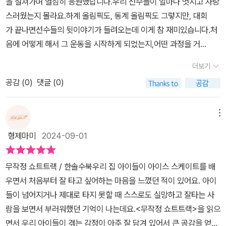
을 설쳐가며 열심히 응원했답니다.우리 선수들이 얼마나 멋지고 자랑
바쁜 부모님과 집안 사정 때문에 망설이지요.쇼트트랙부 코치의 눈에
스러웠는지 몰라요.하계 올림픽도, 동계 올림픽도 그렇지만, 대회
띄어 은표는 해운초의 쇼트트랙부원이 되지요.유망주 도현이, 차분한
가 끝나면선수들의 뒷이야기가 들려오는데 이게 참 재미있습니다.처
지민이, 그리고 유성이와 지아가 함께 운동을 하게 되지요.은표는 선
음에 어떻게 해서 그 운동을 시작하게 되었는지,어떤 과정을 거
수로 출전하지는 못했지만 전국 선수권대회에 첫 출전한 해운초는10
쳐 그 운동으로 올림픽까지 나왔는지피땀 흘리며 노력한 선수들의 열
00미터 종목에서 2등을 한 도현이 덕에 주목을 받게 되지요.훈련을
더보기
정도 의지도 대단하지만저는 그 운동을 시작하게 된 계기가 참 재미
하던 은표는 자신이 도현이의 페이스메이커 역할을 하고 있다는 것을
공감 (
0
)
댓글 (0)
있더라고요.어떤 선수는 선생님의 눈에 띄어서 시작하기도 하고,어
알게 되지요.또, 학교 연합 훈련 중 도현이가 사고로 부상을 입어 은표
떤 선수는 산만함을 줄이려 우연히 시작하기도 하고,어떤 선수는 친
가 대신 경기 출전을 권유받아요.도현이의 부상에 은표의 고의가 있
구가 부러워 따라 시작하기도 하더라고요.그런가 하면 올림픽 경기
메뉴
다는 헛소문이 퍼지기 시작하면서은표는 마음의 상처를 입고, 좋아하
를 보고 동경해 시작하기도 하고어릴 때부터 오랜 꿈을 꾸고 그것
는 운동까지 멈추게 되지요.젊은 시절에는 은표의 억울함과 어른들의
형제마미
2024-09-01
을 이룬 선수도 있었죠. 📖이 책의 주인공 홍은표는 쇼트트랙의 매력
이기심에 화가 났던 것 같아요.조금 더 어른이 되어서야 감정적인 결
에 푹 빠져서스케이트 동아리를 하다가 학교에 쇼트트랙부가 생기자
정을 하지 않는다면모든 것이 기회가 되고 목표에 한 발짝 나아가는
무작정 쇼트트랙 / 한솔수북우리 집 아이들이 아이스 스케이트를 배
국가대표가 되겠다며 무작정 쇼트트랙에 뛰어들었어요.올림픽 경
것이 보이네요.은표가 '페이스메이커' 역할이 나쁜 것만은 아니라 생
우면서 처음부터 잘 타고 싶어하는 마음을 느꼈던 적이 있어요. 아이
기 중계를 보고 쇼트트랙의 매력에 빠졌거든요.동아리 수업 시간
각되네요.그게 은표에게 정해진 길이 아니고 함께 나아가기 위한 과
들이 넘어지거나 제대로 타지 못할 때 스스로도 실망하고 잘타는 사
에 스케이트를 타다 연습한 코너링 덕에우연히 코치님의 눈에 띄
정이잖아요.실력이 없었다면 그런 부탁이나 의뢰조차 받을 수 없었을
람을 보면서 부러워했던 기억이 나는데요.<무작정 쇼트트랙>을 읽으
어 쇼트트랙부로 스카우트가 된 은표는 장비도 지원받고 쇼트트랙
거예요.은표가 출전한 첫 경기에서 모든 것을 이룰 수 없었던 결말도
면서 우리 아이들이 겪는 감정이 아주 잘 담겨 있어서 큰 공감을 얻었