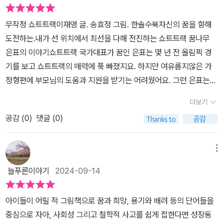
수가 되고 싶다는 꿈이 움텄어요.가게 일로 바쁜 부모님 때문에 망설
보며 그것을 꿈으로 이루고싶을 만큼 열정을 가지는 은표를 보고 나
에 대한 긍정적인 생각들이 자랑스러워요.'시합이라는 게 일등을 목표
이고.......은표는 혼자서 쉬지 않고 연습을 했고 다행히 코치님의 눈에
는 과연 무언가에 저렇게 열정을 가져본 적이 있는가 생각해보게 되
로도 하지만 자신의 실력을 객관적으로 평가받을 좋은 기회야.목표로
무작정 쇼트트랙이재영 글. 송효정 그림. 한솔수북자신의 꿈을 향해
띄어 해운초 쇼트트랙부가 되었어요. 도현이와 지민이는 쇼트트랙부
었다. 무언가를 갈망하고, 그것을 이루어내기 위해 노력하는 은표의
정했으니 최상의 컨디션으로 참여하게 남은 훈련에 힘쓰자.'저는 일등
도전하는.내가 선 위치에서 최선을 다해 전진하는 쇼트트랙 꿈나무
가 되려고 전학을 왔어요.스케이트를 타며 서로 경쟁도 하지만 서로
모습이 대견하고 기특하다. 또 자신의 결백을 믿지못하고 모두가 의
은 중요하지 않다고 이야기는 하지만 일등은 꼬옥 필요해요.결과보다
은표의 이야기쇼트트랙 국가대표가 꿈인 은표는 몇 년 전 올림픽 경
다독여 주기도 했어요.하지만 마음대로 다 잘 되지는 않았어요. 정정
심하는 상황에서 은표가 얼마나 힘들었을지.. 오해가 풀린 상황에서
는 과정이 정말 중요하지요.하지만 누구나 한 번은 일등이라는 그 성
기를 보고 쇼트트랙의 매력에 푹 빠졌지요. 하지만 여유롭지않은 가
당당한 승부를 겨루는 쇼트트랙은 아이들에게 어떤 감동과 희망을 줄
도 누군가를 용서하는것도, 나를 힘들게한 상황으로 다시 돌아가는것
공을 꼬옥 맛보아야 해요.그래야 그 기분을 알고, 도전의식을 심어주
정형편에 부모님의 도움과 지원을 받기는 어려웠어요. 그런 은표는
까요?출판사로부터 도서를 받아 읽고 후기를 작성하였습니다.
도 굉장히 큰 용기가 필요함을 다시한번 느끼게 되었다.또한 도전한
고, 쟁취하기 위해 노력하고 끈기를 가지게 되거든요.<무작정 쇼트트
스스로 기회를 찾고 만들어가며 소중한 꿈을 키워나갑니다.학교에 새
더보기
일에 대해 최고가 되지못하더라도 끝까지 포기하지않고 일어서는 은
랙>을 읽고 무작정 달리기를 시작한 저를 다시 보게 되네요.- 한솔수
롭게 만들어진 스케이트동아리에 지원하고요. 다른친구들은 스케이
표의 용기와 끈기에 박수를 보내며 언젠가 세계무대에서 금빛스케이
북 '초등 읽기대장' 시리즈 -읽기 대장 시리즈는 읽기책의 재미에 푹
공감 (
0
)
댓글 (0)
트를 타며 즐길 때 은표는 코너링 연습으로 코치님의 눈에 들어온답
트를 타고 스케이트를 타는 은표의 모습을 상상해본다
빠진 어린이들을 위한 동화 시리즈입니다.때로는 엉뚱하지만 상상력
니다. 만약 은표가 다른 친구들처럼 즐기고 놀았더라면? 은표에서 쇼
을 키워 주는 이야기,때로는 진지하지만 가슴 따뜻한 이야기,때로는
트트랙부에 스카웃될 기회는 없었을지도 몰라요.⛸️ 은표를 통해! 나
메뉴
배꼽 빠지게 웃긴 이야기가 어린이들 마음속에 스며들 것입니다.​행복
에게 온 기회를 망설이지말고 잡아라.라는 교훈을 얻게 되는 순간입
늘푸른이야기
2024-09-14
한 그림책 읽기! 투명 한지입니다.​출판사로부터 도서만을 제공받아
니다.은표는 누구보다 열심히 최선을 다해요.주어진 기회에 감사할
작성한 리뷰입니다.​
줄 알고요.하지만 이런 은표에게 위기가 찾아오기도 해요.순위를 달
아이들이 어릴 적 그림책으로 꿈과 희망, 용기와 배려 등의 단어들을
리는 운동에서는 아주 짧은 찰나의 순간에 모든게 결정되기에 예기치
중심으로 자아, 사회성 그리고 철학적 사고를 쉽게 접한다면 성장동
못한 사고가 날 수도 있고요.이 과정에서 오해를 받게 된 은표. 사건은