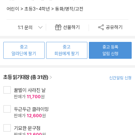
어린이
>
초등3~4학년
>
동화/명작/고전
선물하기
공유하기
중고
중고
중고 등록
알라딘에 팔기
회원에게 팔기
알림 신청
초등 읽기대장 (총 31권)
신간알림 신청
꿀벌이 사라진 날
판매가
11,700
원
두근두근 클라이밍
판매가
12,600
원
기묘한 문구점
판매가
12,600
원