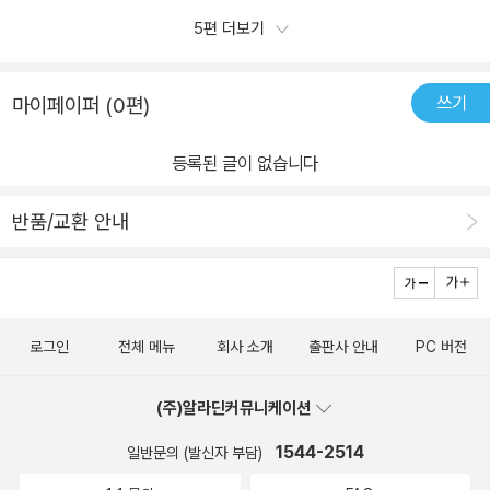
되는 때 같습니다.이 시기의 아이들에게 전하고자 하는 작가의 의중
도현이 대신해 나가게된 첫경기에서 네번째로 결승선에 들어오게되
5편 더보기
은 건강한 정신, 가정으로부터의 믿음과 애정, 친구들과의 신뢰와 우
는데요. 코치님은 첫경기에서 이정도면 잘한거라고 격려해주셨어
정 등의 에피소드로 단단한 사람으로 성장하길 바라는 응원의 메시지
요. 은표도 다음에는 더 잘할거라고 다짐합니다.은표는 목표를 향
쓰기
마이페이퍼 (0편)
를 담은 것이겠지요.무얼 해야 할지 꿈조차 없는 아이들, 도전에 목마
해 꺾이지 않고 당당하게 나아갈 용기를 배우고 1등이 아니어도 괜찮
르지 않은 아이들 그리고 친구 관계에 노력을 하지 않는 아이들의 마
다고 생각하게 될것입니다. 정정당당한 스포츠의 세계에서 뿐만 아니
등록된 글이 없습니다
음을 무작정 쇼트트랙에 녹여낸 것 같습니다.무작정 쇼트트랙의 아이
라학교의 친구관계에서도 얼마나 중요한지 느끼게 될것입니다.《무작
들은 어린 티를 이제 막 벗은, 그렇다고 성장이 폭발적인 사춘기도 아
정 쇼트트랙》을 읽고 나서 아이들에게 많은걸 알려줄 수 있겠구나했
반품/교환 안내
닌 때의 어중간한 시기를 겪는 또 다른 성장통을 겪고 있습니다. 자기
어요. 우리 아이들도 꼭 1등이 아니어도 좋으니 정정당당하게 실력으
자신을 들여다보고 상대를 이해하는 마음을 배우고, 좌절과 절망에
로 스포츠든 공부든 열심히하고친구와의 관계도 잘 지냈으면은 하
쉽게 빠지지 않고 앞날을 그려가는 과정을 통해서 말이지요.이런 친
는 바램입니다.친구와의 우정, 하고픈 열정을 꼭 이루길 바랍니다.
구들의 모습이 저희 아이에게도 전해졌나 봅니다. 재미와 감동을 동
로그인
전체 메뉴
회사 소개
출판사 안내
PC 버전
시에 느끼면서 자신의 인생을 조금씩 탐색하려는 시도들이 보이거든
요. 아이들마다 갖고 있는 고민은 다르지만 초등읽기대장에서 보여주
(주)알라딘커뮤니케이션
는 성장통으로 또 다른 내 모습을 찾아가는 여정이 되어줍니다. 성장
동화로 우리 아이 마음을 키워주기 딱이랍니다. ^^
1544-2514
일반문의 (발신자 부담)