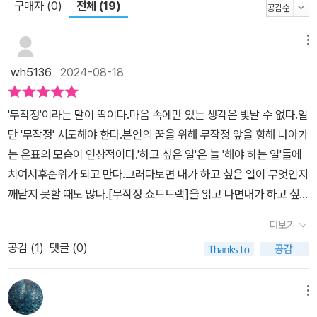
구매자 (0)
전체 (19)
메뉴
wh5136
2024-08-18
'무작정'이라는 말이 딱이다.마음 속에만 있는 생각은 빛날 수 없다.일
단 '무작정' 시도해야 한다.본인의 꿈을 위해 무작정 앞을 향해 나아가
는 은표의 모습이 인상적이다.​'하고 싶은 일'은 늘 '해야 하는 일'들에
치여서후순위가 되고 만다.그러다보면 내가 하고 싶은 일이 무엇인지
깨닫지 못할 때도 많다.​[무작정 쇼트트랙]을 읽고 나면내가 하고 싶은
일은 뭘까,나도 은표처럼 해보고 싶다는 생각이 든다.​꿈을 좇는 은표
더보기
의 이야기에 더해5학년 아이들의 핑크빛 감정까지 더해지니이야기가
공감 (
1
)
댓글 (0)
흥미진진하다.초등학생 아이들이 읽으면 감정이입해서 더 재미나게
읽을 수 있을듯하다.특히 결말이 굉장히 재미있는 이야기.
메뉴