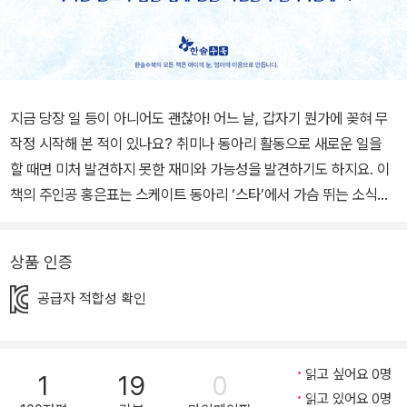
지금 당장 일 등이 아니어도 괜찮아! 어느 날, 갑자기 뭔가에 꽂혀 무
작정 시작해 본 적이 있나요? 취미나 동아리 활동으로 새로운 일을
할 때면 미처 발견하지 못한 재미와 가능성을 발견하기도 하지요. 이
책의 주인공 홍은표는 스케이트 동아리 ‘스타’에서 가슴 뛰는 소식을
듣게 돼요. 학교에 쇼트트랙부가 새로 생기고 방학 동안 선수 선발을
끝낸다는 것! 111.12미터의 트랙을 돌며 전략과 기술로 치열하게 경쟁
상품 인증
해, 보는 사람의 심장까지 조여들게 만드는 경기, 쇼트트랙. 장래희망
이 쇼트트랙 국가 대표인 은표이지만 부족한 실력과 가게 일에 바쁜
공급자 적합성 확인
부모님의 사정 때문에 잠시 망설이는데……. 마침내 은표는 동아리 활
동 시간, 쇼트트랙부 코치의 눈에 띄어 바라던 해운초 쇼트트랙부가
됩니다. 유망주 도현을 비롯해 서아, 지민, 우성은 함께 스케이트를 타
읽고 싶어요 0명
1
19
0
며, 서로 경쟁하기도 하고 다독여 주기도 하고 좋아하는 마음을 드러
읽고 있어요 0명