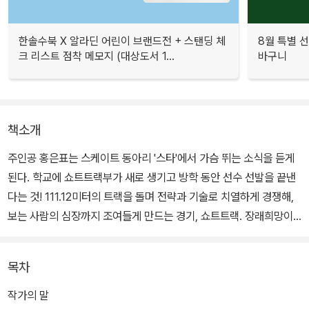
한솔수북 X 알라딘 어린이 브랜드전 + 스탠딩 체
8월 특별 선
크 리스트 점착 메모지 (대상도서 1...
바구니
책소개
주인공 홍은표는 스케이트 동아리 '스타'에서 가슴 뛰는 소식을 듣게
된다. 학교에 쇼트트랙부가 새로 생기고 방학 동안 선수 선발을 끝낸
다는 것! 111.12미터의 트랙을 돌며 전략과 기술로 치열하게 경쟁해,
보는 사람의 심장까지 조여들게 만드는 경기, 쇼트트랙. 장래희망이
쇼트트랙 국가 대표인 은표이지만 부족한 실력과 가게 일에 바쁜 부
모님의 사정 때문에 잠시 망설이는데…….
목차
작가의 말