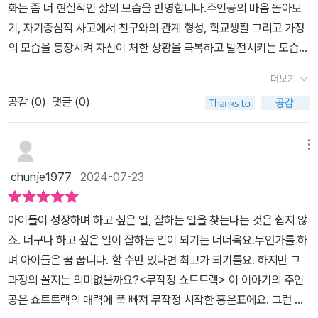
화는 좀 더 현실적인 삶의 모습을 반영합니다.주인공의 마음 돌아보
잘 마무리가 되지만 이 과정에서 은표가 겪었을 마음고생이 안타깝게
기, 자기중심적 사고에서 친구와의 관계 형성, 학교생활 그리고 가정
느껴졌답니다. 실제로도 충분히 있을만하거든요.이 위기역시 은표가
의 모습을 등장시켜 자신이 처한 상황을 극복하고 발전시키는 모습을
잘 이겨내요.오직 쇼트트랙에 대한 은표의 열정, 성취감으로 말이죠!
그립니다.무작정 쇼트트랙의 주인공 은표의 이야기도 마찬가지입니
내가 진정으로 좋아하는 무언가를 했을 때 내 몸과 마음이 느끼고 외
더보기
다.은표는 스케이트 타는 걸 좋아해 장차 쇼트트랙 국가대표가 되는
치는 소리에 귀를 기울이는 모습이 참으로 대견하고 기특하게 느껴지
공감 (
0
)
댓글 (0)
것이 꿈입니다. 하지만 부모님은 운동은 취미로만 하라고 합니다. 부
는 순간이었답니다. 은표의 꿈을 향한 도전은 첫 날갯짓을 합니다.처
모님이 생업을 내팽개치고 아이의 꿈을 쫓아가기에는 현실 문제도 녹
음이라 실수도 있고 아쉬움도 남지만은요. 이 과정 자체가 은표의 꿈
록지 않으니까요.그래서 그런지 은표도 취미로만 할 거라며 학교 동
메뉴
이 더 단단하고 야무지게 성장하는데 양분이 될거에요.자신의 꿈을
호회에 들어가 스케이트를 열심히 타는데요, 이런 은표는 쇼트트랙부
향해 도전하고 노력하는 은표의 모습앞으로 꿈을 찾고, 꿈을 향해 전
chunje1977
2024-07-23
코치의 눈에 띄어 스카우트 제의를 받습니다.과연 은표는 이 기회를
진하는 많은 아이들과 어른들에게 희망을 안겨주네요.#무작정쇼트트
잘 잡을까요?두근두근 새로운 도전이 시작되는 장면이라 책을 읽는
랙 #쇼트트랙 #열정 #꿈 #도전 #우정 #동화 #한솔수북 #도전 #이
아이들이 성장하며 하고 싶은 일, 잘하는 일을 찾는다는 것은 쉽지 않
아이 모습도 덩달아 진중해집니다.은표의 꿈이 말로 끝나지 않고 직
재영글 #송효정그림
죠. 더구나 하고 싶은 일이 잘하는 일이 되기는 더더욱요.무언가를 하
접 실행함으로써 꿈의 실현 가능성을 보여주고 있기 때문이지요. 주
며 아이들은 꿈 꿉니다. 할 수만 있다면 최고가 되기를요. 하지만 그
인공 은표의 모습은 아이들 스스로의 모습을 돌아보게 하는 것 같습
과정의 꼴지는 의미없을까요?<무작정 쇼트트랙> 이 이야기의 주인
니다.은표는 부모님을 설득해 결국 쇼트트랙부에 들어가게 됩니
공은 쇼트트랙의 매력에 푹 빠져 무작정 시작한 홍은표에요. 그런 은
다. 쇼트트랙부에는 같은 5학년인 도현, 서아, 유성, 지민이 있습니다.