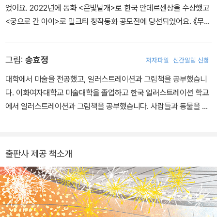
었어요. 2022년에 동화 <은빛날개>로 한국 안데르센상을 수상했고
<궁으로 간 아이>로 밀크티 창작동화 공모전에 당선되었어요. 《무작
정 쇼트트랙》이 첫 책이에요. 아이들이 두고두고 읽고 싶어 하는 이야
기를 쓰는 게 꿈이랍니다. 지금은 초등학교에서 아이들을 가르치고
그림:
송효정
저자파일
신간알림 신청
있어요.
대학에서 미술을 전공했고, 일러스트레이션과 그림책을 공부했습니
다. 이화여자대학교 미술대학을 졸업하고 한국 일러스트레이션 학교
에서 일러스트레이션과 그림책을 공부했습니다. 사람들과 동물을 관
찰하고 어떤 성격일까 요리조리 궁리해 보고 그리는 것을 좋아합니
다. 그린 책으로는 <내 친구 아리송>, <뻐꾸기 시계의 비밀>, <커다
란 순무>, <색깔 속에 숨은 세상 이야기> 《전설의 콩알 사또》, 《톡:
출판사 제공 책소개
소문 말고 진실》, 《진짜로 올지도 몰라, 이런 미래》,〈기량 탐정 사무
소〉, 〈귀신도 반한 숲속 라면 가게〉 시리즈 등이 있습니다.